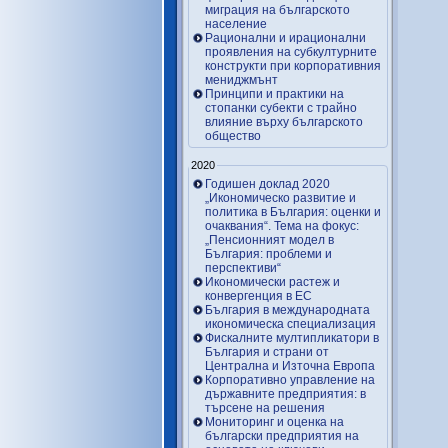
миграция на българското
население
Рационални и ирационални
проявления на субкултурните
конструкти при корпоративния
мениджмънт
Принципи и практики на
стопанки субекти с трайно
влияние върху българското
общество
2020
Годишен доклад 2020
„Икономическо развитие и
политика в България: оценки и
очаквания“. Тема на фокус:
„Пенсионният модел в
България: проблеми и
перспективи“
Икономически растеж и
конвергенция в ЕС
България в международната
икономическа специализация
Фискалните мултипликатори в
България и страни от
Централна и Източна Европа
Корпоративно управление на
държавните предприятия: в
търсене на решения
Мониторинг и оценка на
български предприятия на