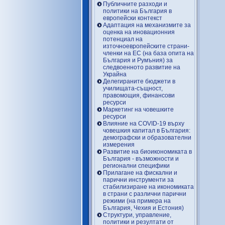
Публичните разходи и
политики на България в
европейски контекст
Адаптация на механизмите за
оценка на иновационния
потенциал на
източноевропейските страни-
членки на ЕС (на база опита на
България и Румъния) за
следвоенното развитие на
Украйна
Делегираните бюджети в
училищата-същност,
правомощия, финансови
ресурси
Маркетинг на човешките
ресурси
Влияние на COVID-19 върху
човешкия капитал в България:
демографски и образователни
измерения
Развитие на биоикономиката в
България - възможности и
регионални специфики
Прилагане на фискални и
парични инструменти за
стабилизиране на икономиката
в страни с различни парични
режими (на примера на
България, Чехия и Естония)
Структури, управление,
политики и резултати от