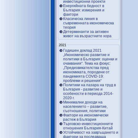
инвестиционни проекти
Енергийната бедност в
България: измерения и
фактори
Класическа линия в
съвременната икономическа
теория
Детерминанти за активен
живот на възрастните хора
2021
Годишен доклад 2021
„Икономическо развитие и
политики в България: оценки и
очаквания“. Тема на фокус:
„Предизвикателства пред
икономиката, породени от
пандемията COVID-19:
проблеми и решения“
Политики на пазара на труд в
България - развитие и
особености в периода 2014-
2020 г.
Минимални доходи на
населението – развитие,
съотношения, политики
Фактори на икономически
растеж в България
Търговско-инвестиционните
отношения България-Китай
Устойчивост на завръщането и
фактори за последваща