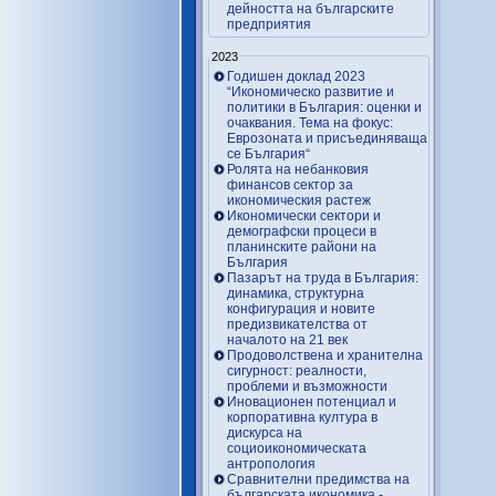
дейността на българските
предприятия
2023
Годишен доклад 2023
“Икономическо развитие и
политики в България: оценки и
очаквания. Тема на фокус:
Еврозоната и присъединяваща
се България“
Ролята на небанковия
финансов сектор за
икономическия растеж
Икономически сектори и
демографски процеси в
планинските райони на
България
Пазарът на труда в България:
динамика, структурна
конфигурация и новите
предизвикателства от
началото на 21 век
Продоволствена и хранителна
сигурност: реалности,
проблеми и възможности
Иновационен потенциал и
корпоративна култура в
дискурса на
социоикономическата
антропология
Сравнителни предимства на
българската икономика -