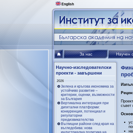
English
За нас
Научен 
Научно-изследователски
Фина
проекти - завършени
проб
2026
Изпъл
Зелена и кръгова икономика за
устойчиво развитие –
Рецен
критерии, оценки, възможности
за България
Проект
Вертикална интеграция при
съвет 
дигитални платформи:
конкуренция, потенциал и
Основ
регулаторни
предизвикателства
ус
Въглищни райони след края на
по
въгледобива: нова
на
индустриална политика на