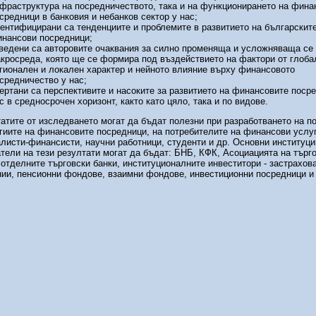
фраструктура на посредничеството, така и на функционирането на фина
средници в банковия и небанков сектор у нас;
ентифицирани са тенденциите и проблемите в развитието на българскит
нансови посредници;
ведени са авторовите очаквания за силно променяща и усложняваща се
кросреда, която ще се формира под въздействието на фактори от глоба
гионален и локален характер и нейното влияние върху финансовото
средничество у нас;
ертани са перспективите и насоките за развитието на финансовите поср
с в средносрочен хоризонт, както като цяло, така и по видове.
атите от изследването могат да бъдат полезни при разработването на п
гиите на финансовите посредници, на потребителите на финансови услуг
листи-финансисти, научни работници, студенти и др. Основни институци
тели на тези резултати могат да бъдат: БНБ, КФК, Асоциацията на търг
 отделните търговски банки, институционалните инвеститори - застрахов
ии, пенсионни фондове, взаимни фондове, инвестиционни посредници и 