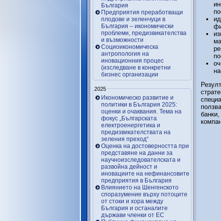
ин
България
по
Предприятия преработващи
ид
плодове и зеленчуци в
България – икономически
фи
проблеми, предизвикателства
из
и възможности
ма
Социоикономическа
ре
антропология на
по
иновационния процес
оч
(изследване в конкретни
на
бизнес организации
Резулт
2025
страте
Икономическо развитие и
специа
политики в България 2025:
ползва
оценки и очаквания. Тема на
банки,
фокус „Българската
компан
електроенергетика и
предизвикателствата на
зеления преход“
Оценка на достоверността при
представяне на данни за
научноизследователската и
развойна дейност и
иновациите на нефинансовите
предприятия в България
Влиянието на Шенгенското
споразумение върху потоците
от стоки и хора между
България и останалите
държави членки от ЕС