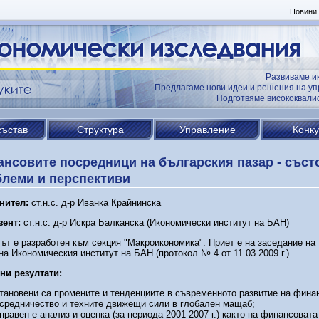
Новини
Развиваме и
Предлагаме нови идеи и решения на уп
Подготвяме висококвал
състав
Структура
Управление
Конк
нсовите посредници на българския пазар - съст
леми и перспективи
нител:
ст.н.с. д-р Иванка Крайнинска
зент:
ст.н.с. д-р Искра Балканска (Икономически институт на БАН)
ът е разработен към секция "Макроикономика". Приет е на заседание на
на Икономическия институт на БАН (протокол № 4 от 11.03.2009 г.).
ни резултати:
тановени са промените и тенденциите в съвременното развитие на фина
средничество и техните движещи сили в глобален мащаб;
правен е анализ и оценка (за периода 2001-2007 г.) както на финансовата