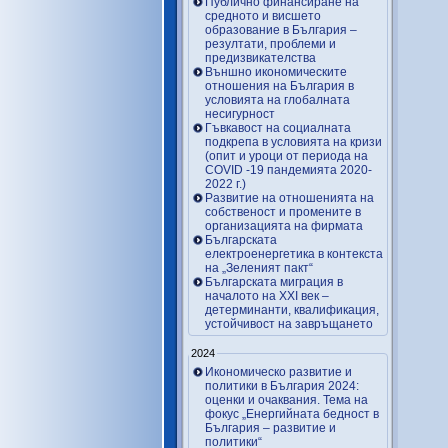
Публично финансиране на
средното и висшето
образование в България –
резултати, проблеми и
предизвикателства
Външно икономическите
отношения на България в
условията на глобалната
несигурност
Гъвкавост на социалната
подкрепа в условията на кризи
(опит и уроци от периода на
COVID -19 пандемията 2020-
2022 г.)
Развитие на отношенията на
собственост и промените в
организацията на фирмата
Българската
електроенергетика в контекста
на „Зеленият пакт“
Българската миграция в
началото на ХХІ век –
детерминанти, квалификация,
устойчивост на завръщането
2024
Икономическо развитие и
политики в България 2024:
оценки и очаквания. Тема на
фокус „Енергийната бедност в
България – развитие и
политики“