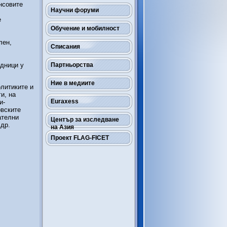
нсовите
Научни форуми
е
Обучение и мобилност
лен,
Списания
едници у
Партньорства
Ние в медиите
олитиките и
и, на
Euraxess
и-
овските
ателни
Център за изследване
др.
на Азия
Проект FLAG-FICET