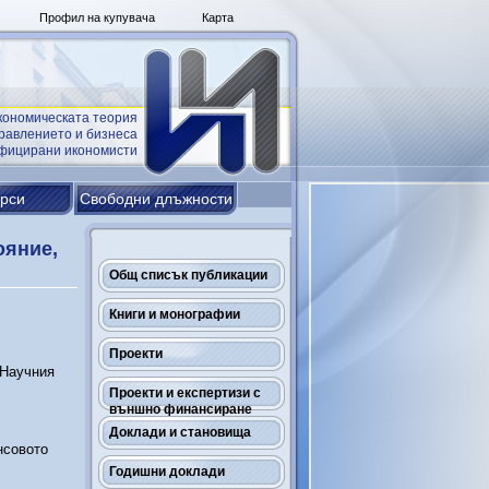
Профил на купувача
Карта
кономическата теория
равлението и бизнеса
ифицирани икономисти
урси
Свободни длъжности
ояние,
Общ списък публикации
Книги и монографии
Проекти
 Научния
Проекти и експертизи с
външно финансиране
Доклади и становища
нсовото
Годишни доклади