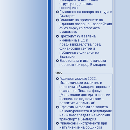
структура, динамика,
специфика
Гъвкавост на пазара на труда в
България
Влияние на промените на
Единния пазар на Европейския
съюз върху българската
икономика
Преходът към зелена
икономика в ЕС и
предизвикателства пред
финансовия сектор и
публичните финанси на
България
Еврозоната и икономически
перспективи пред България
2022
Годишен доклад 2022:
Икономическо развитие и
политики в България: оценки и
очаквания. Тема на фокус
„Минимални доходи от пенсии
и социално подпомагане –
развитие и политики“
Ефективни форми за защита
на конкуренцията и регулиране
на бизнес средата на морския
транспорт в България
Финансови инструменти при
изпълнение на общински