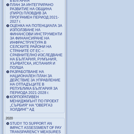
БЪЛГАРИЯ
ПЛАН ЗА ИНТЕГРИРАНО
РАЗВИТИЕ НА ОБЩИНА
(ПИРО) ПЛОВДИВ ЗА
ПРОГРАМЕН ПЕРИОД 2021-
2027 г.
ОЦЕНКА НА ПОТЕНЦИАЛА ЗА
ИЗПОЛЗВАНЕ НА
ФИНАНСОВИ ИНСТРУМЕНТИ
ЗА ФИНАНСИРАНЕ НА
ИНФРАСТРУКТУРА В
СЕЛСКИТЕ РАЙОНИ НА
СТРАНИТЕ ОТ ЕС –
СРАВНИТЕЛНО ИЗСЛЕДВАНЕ
НА БЪЛГАРИЯ, РУМЪНИЯ,
ХЪРВАТСКА, ИСПАНИЯ И
ПОЛША
РАЗРАБОТВАНЕ НА
НАЦИОНАЛЕН ПЛАН ЗА
ДЕЙСТВИЕ ЗА УПРАВЛЕНИЕ
НА ОТПАДЪЦИТЕ В
РЕПУБЛИКА БЪЛГАРИЯ ЗА
ПЕРИОДА 2021-2028 г.
КОРПОРАТИВЕН
МЕНИДЖМЪНТ ПО ПРОЕКТ
„СЪРБИЯ“ НА "ОВЕРГАЗ
ХОЛДИНГ" АД
2020
STUDY TO SUPPORT AN
IMPACT ASSESSMENT OF PAY
TRANSPARENCY MEASURES