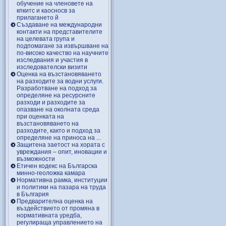
обучение на членовете на
кпкитс и каосносв за
прилагането й
Създаване на международни
контакти на представителите
на целевата група и
подпомагане за извършване на
по-високо качество на научните
изследвания и участия в
изследователски визити
Оценка на възстановяването
на разходите за водни услуги.
Разработване на подход за
определяне на ресурсните
разходи и разходите за
опазване на околната среда
при оценката на
възстановяването на
разходите, както и подход за
определяне на приноса на ...
Защитена заетост на хората с
увреждания – опит, иновации и
възможности
Етичен кодекс на Българска
минно-геоложка камара
Нормативна рамка, институции
и политики на пазара на труда
в България
Предварителна оценка на
въздействието от промяна в
нормативната уредба,
регулираща управлението на