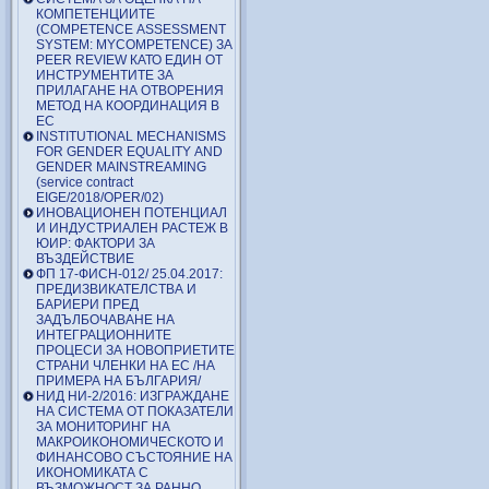
КОМПЕТЕНЦИИТЕ
(COMPETENCE ASSESSMENT
SYSTEM: MYCOMPETENCE) ЗА
PEER REVIEW КАТО ЕДИН ОТ
ИНСТРУМЕНТИТЕ ЗА
ПРИЛАГАНЕ НА ОТВОРЕНИЯ
МЕТОД НА КООРДИНАЦИЯ В
ЕС
INSTITUTIONAL MECHANISMS
FOR GENDER EQUALITY AND
GENDER MAINSTREAMING
(service contract
EIGE/2018/OPER/02)
ИНОВАЦИОНЕН ПОТЕНЦИАЛ
И ИНДУСТРИАЛЕН РАСТЕЖ В
ЮИР: ФАКТОРИ ЗА
ВЪЗДЕЙСТВИЕ
ФП 17-ФИСН-012/ 25.04.2017:
ПРЕДИЗВИКАТЕЛСТВА И
БАРИЕРИ ПРЕД
ЗАДЪЛБОЧАВАНЕ НА
ИНТЕГРАЦИОННИТЕ
ПРОЦЕСИ ЗА НОВОПРИЕТИТЕ
СТРАНИ ЧЛЕНКИ НА ЕС /НА
ПРИМЕРА НА БЪЛГАРИЯ/
НИД НИ-2/2016: ИЗГРАЖДАНЕ
НА СИСТЕМА ОТ ПОКАЗАТЕЛИ
ЗА МОНИТОРИНГ НА
МАКРОИКОНОМИЧЕСКОТО И
ФИНАНСОВО СЪСТОЯНИЕ НА
ИКОНОМИКАТА С
ВЪЗМОЖНОСТ ЗА РАННО