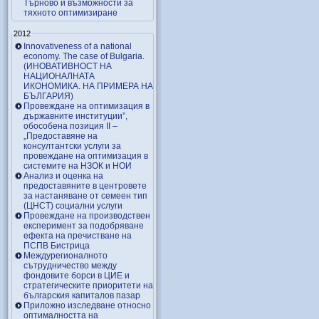
Търново и възможности за
тяхното оптимизиране
2012
Innovativeness of a national
economy. The case of Bulgaria.
(ИНОВАТИВНОСТ НА
НАЦИОНАЛНАТА
ИКОНОМИКА. НА ПРИМЕРА НА
БЪЛГАРИЯ)
Провеждане на оптимизация в
държавните институции”,
обособена позиция ІІ –
„Предоставяне на
консултантски услуги за
провеждане на оптимизация в
системите на НЗОК и НОИ
Анализ и оценка на
предоставяните в центровете
за настаняване от семеен тип
(ЦНСТ) социални услуги
Провеждане на производствен
експеримент за подобряване
ефекта на пречистване на
ПСПВ Бистрица
Междурегионалното
сътрудничество между
фондовите борси в ЦИЕ и
стратегическите приоритети на
българския капиталов пазар
Приложно изследване относно
оптималността на