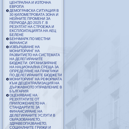
ЦЕНТРАЛНА И ИЗТОЧНА
ЕВРОПА
ДЕМОГРАФСКА СИТУАЦИЯ В
30 КИЛОМЕТРОВАТА ЗОНА И
НЕЙНИТЕ ПРОМЕНИ ЗА
ПЕРИОДА ДО 2025 Г. В
РЕЗУЛТАТ НА СТРОЕЖА И
ЕКСПЛОАТАЦИЯТА НА АЕЦ
БЕЛЕНЕ
БЕНЧМАРК ПО МЕСТНИ
ФИНАНСИ
ИЗВЪРШВАНЕ НА
МОНИТОРИНГ НА
РАЗВИТИЕТО НА СИСТЕМАТА
НА ДЕЛЕГИРАНИТЕ
БЮДЖЕТИ. ОРГАНИЗИРАНЕ
НА НАЦИОНАЛНА СРЕЩА ЗА
ОПРЕДЕЛЯНЕ НА ПРАКТИКИ
ПО ДЕЛЕГИРАНИТЕ БЮДЖЕТИ
МОНИТОРИНГ НА РЕФОРМАТА
КЪМ ДЕЦЕНТРАЛИЗАЦИЯ НА
ДЪРЖАВНОТО УПРАВЛЕНИЕ В
БЪЛГАРИЯ
ОЦЕНЯВАНЕ НА
РЕЗУЛТАТИТЕ ОТ
ПРИЛОЖЕНИЕТО НА
СТАНДАРТИТЕ ЗА
ФИНАНСИРАНЕ НА
ДЕЛЕГИРАНИТЕ УСЛУГИ В
ОБРАЗОВАНИЕТО,
ЗДРАВЕОПАЗВАНЕТО,
СОЦИАЛНИТЕ ГРИЖИ И