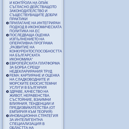
И КОНТРОЛА НА ОПИК
СЪГЛАСНО ДЕЙСТВАЩОТО
ЗАКОНОДАТЕЛСТВО И
СЪЩЕСТВУВАЩИТЕ ДОБРИ
ПРАКТИКИ
ПРИЛАГАНЕ НА ИНТЕГРИРАН
ПОДХОД В ИКОНОМИЧЕСКАТА
ПОЛИТИКА НА ЕС
ПОСЛЕДВАЩА ОЦЕНКА
ИЗПЪЛНЕНИЕТО НА
ОПЕРАТИВНА ПРОГРАМА
„РАЗВИТИЕ НА
КОНКУРЕНТОСПОСОБНОСТТА
НА БЪЛГАРСКАТА
ИКОНОМИКА“
ЕВРОПЕЙСКАТА ПЛАТФОРМА
ЗА БОРБА СРЕЩУ
НЕДЕКЛАРИРАНИЯ ТРУД
FEMA: КАРТИРАНЕ И ОЦЕНКА
НА СЛАДКОВОДНИТЕ И
МОРСКИТЕ ЕКОСИСТЕМНИ
УСЛУГИ В БЪЛГАРИЯ
ЗДРАВЕ, КАЧЕСТВО НА
ЖИВОТ, НЕРАВЕНСТВА.
СЪСТОЯНИЕ, ВЗАИМНИ
ВЛИЯНИЯ, ТЕНДЕНЦИИ И
ПРЕДИЗВИКАТЕЛСТВА (ОТ
ЕМПИРИЯ КЪМ ТЕОРИЯ)
ИНОВАЦИОННА СТРАТЕГИЯ
ЗА ИНТЕЛИГЕНТНА
СПЕЦИАЛИЗАЦИЯ В
ОБЛАСТТА НА