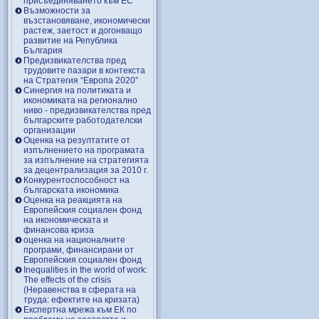
присъединяването към ЕС
Възможности за
възстановяване, икономически
растеж, заетост и догонващо
развитие на Република
България
Предизвикателства пред
трудовите пазари в контекста
на Стратегия “Европа 2020”
Синергия на политиката и
икономиката на регионално
ниво - предизвикателства пред
българските работодателски
организации
Оценка на резултатите от
изпълнението на програмата
за изпълнение на стратегията
за децентрализация за 2010 г.
Конкурентоспособност на
българската икономика
Оценка на реакцията на
Европейския социален фонд
на икономическата и
финансова криза
оценка на националните
програми, финансирани от
Европейския социален фонд
Inequalities in the world of work:
The effects of the crisis
(Неравенства в сферата на
труда: ефектите на кризата)
Експертна мрежа към ЕК по