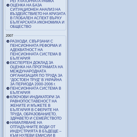
РЕГУЛАТОРНАТА РАМКА
ОЦЕНКА НА БАЗА
СИТУАЦИОНЕН АНАЛИЗ НА
ВЪЗДЕЙСТВИЕТО НА КРИЗАТА
В ГЛОБАЛЕН АСПЕКТ ВЪРХУ
БЪЛГАРСКАТА ИКОНОМИКА И
ОБЩЕСТВО
2007
РАЗХОДИ, СВЪРЗАНИ С
ПЕНСИОННАТА РЕФОРМА И
АДЕКВАТНОСТ НА
ПЕНСИОННАТА СИСТЕМА В
БЪЛГАРИЯ
ЕКСПЕРТЕН ДОКЛАД ЗА
ОЦЕНКА НА ПРОГРАМАТА НА
МЕЖДУНАРОДНАТА
ОРГАНИЗАЦИЯ ПО ТРУДА ЗА
“ДОСТОЕН ТРУД” В УКРАЙНА
ЗА ПЕРИОДА 2000-2006 г.
ПЕНСИОННАТА СИСТЕМА В
БЪЛГАРИЯ
КЛЮЧОВИ ИНДИКАТОРИ ЗА
РАВНОПОСТАВЕНОСТ НА
ЖЕНИТЕ И МЪЖЕТЕ В
БЪЛГАРИЯ В СФЕРИТЕ НА
ТРУДА, ОБРАЗОВАНИЕТО,
ЗДРАВЕТО И СЕМЕЙСТВОТО
НАМАЛЯВАНЕ НА
ОТПАДЪЧНИТЕ ВОДИ ОТ
ИНДУСТРИЯТА В БЪДЕЩЕ –
КЪМ НУЛЕВИ ЕМИСИИ В