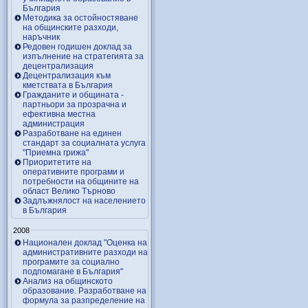
България
Методика за остойностяване
на общинските разходи,
наръчник
Редовен годишен доклад за
изпълнение на стратегията за
децентрализация
Децентрализация към
кметствата в България
Гражданите и общината -
партньори за прозрачна и
ефективна местна
администрация
Разработване на единен
стандарт за социалната услуга
"Приемна грижа"
Приоритетите на
оперативните програми и
потребности на общините на
област Велико Търново
Задлъжнялост на населението
в България
2008
Национален доклад "Оценка на
административните разходи на
програмите за социално
подпомагане в България"
Анализ на общинското
образование. Разработване на
формула за разпределение на