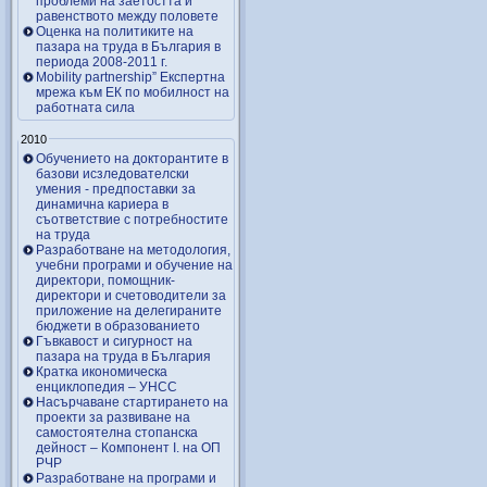
проблеми на заетостта и
равенството между половете
Оценка на политиките на
пазара на труда в България в
периода 2008-2011 г.
Mobility partnership” Експертна
мрежа към ЕК по мобилност на
работната сила
2010
Обучението на докторантите в
базови исзледователски
умения - предпоставки за
динамична кариера в
съответствие с потребностите
на труда
Разработване на методология,
учебни програми и обучение на
директори, помощник-
директори и счетоводители за
приложение на делегираните
бюджети в образованието
Гъвкавост и сигурност на
пазара на труда в България
Кратка икономическа
енциклопедия – УНСС
Насърчаване стартирането на
проекти за развиване на
самостоятелна стопанска
дейност – Компонент I. на ОП
РЧР
Разработване на програми и