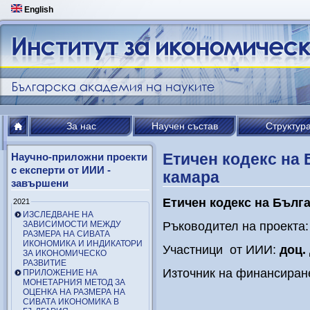
English
За нас
Научен състав
Структур
Етичен кодекс на
Научно-приложни проекти
с експерти от ИИИ -
камара
завършени
Етичен кодекс на
Бълга
2021
ИЗСЛЕДВАНЕ НА
ЗАВИСИМОСТИ МЕЖДУ
Ръководител на проекта
РАЗМЕРА НА СИВАТА
ИКОНОМИКА И ИНДИКАТОРИ
Участници от ИИИ:
доц.
ЗА ИКОНОМИЧЕСКО
РАЗВИТИЕ
Източник на финансиран
ПРИЛОЖЕНИЕ НА
МОНЕТАРНИЯ МЕТОД ЗА
ОЦЕНКА НА РАЗМЕРА НА
СИВАТА ИКОНОМИКА В