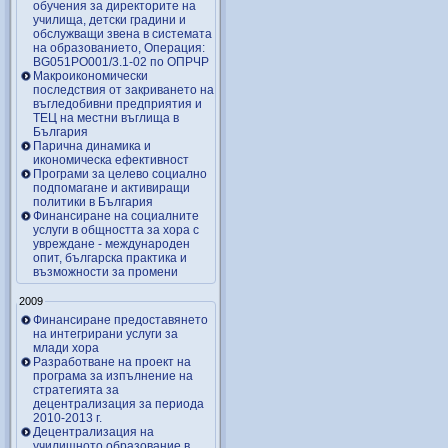
обучения за директорите на
училища, детски градини и
обслужващи звена в системата
на образованието, Операция:
BG051PO001/3.1-02 по ОПРЧР
Макроикономически
последствия от закриването на
въгледобивни предприятия и
ТЕЦ на местни въглища в
България
Парична динамика и
икономическа ефективност
Програми за целево социално
подпомагане и активиращи
политики в България
Финансиране на социалните
услуги в общността за хора с
увреждане - международен
опит, българска практика и
възможности за промени
2009
Финансиране предоставянето
на интегрирани услуги за
млади хора
Разработване на проект на
програма за изпълнение на
стратегията за
децентрализация за периода
2010-2013 г.
Децентрализация на
училищното образование в