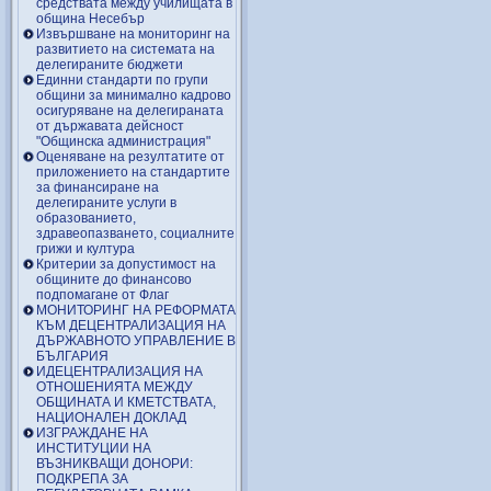
средствата между училищата в
община Несебър
Извършване на мониторинг на
развитието на системата на
делегираните бюджети
Единни стандарти по групи
общини за минимално кадрово
осигуряване на делегираната
от държавата дейсност
"Общинска администрация"
Оценяване на резултатите от
приложението на стандартите
за финансиране на
делегираните услуги в
образованието,
здравеопазването, социалните
грижи и култура
Критерии за допустимост на
общините до финансово
подпомагане от Флаг
МОНИТОРИНГ НА РЕФОРМАТА
КЪМ ДЕЦЕНТРАЛИЗАЦИЯ НА
ДЪРЖАВНОТО УПРАВЛЕНИЕ В
БЪЛГАРИЯ
ИДЕЦЕНТРАЛИЗАЦИЯ НА
ОТНОШЕНИЯТА МЕЖДУ
ОБЩИНАТА И КМЕТСТВАТА,
НАЦИОНАЛЕН ДОКЛАД
ИЗГРАЖДАНЕ НА
ИНСТИТУЦИИ НА
ВЪЗНИКВАЩИ ДОНОРИ:
ПОДКРЕПА ЗА