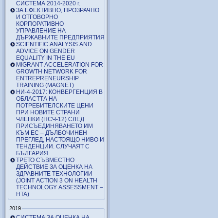
СИСТЕМА 2014-2020 г.
ЗА ЕФЕКТИВНО, ПРОЗРАЧНО
И ОТГОВОРНО
КОРПОРАТИВНО
УПРАВЛЕНИЕ НА
ДЪРЖАВНИТЕ ПРЕДПРИЯТИЯ
SCIENTIFIC ANALYSIS AND
ADVICE ON GENDER
EQUALITY IN THE EU
MIGRANT ACCELERATION FOR
GROWTH NETWORK FOR
ENTREPRENEURSHIP
TRAINING (MAGNET)
НИ-4-2017: КОНВЕРГЕНЦИЯ В
ОБЛАСТТА НА
ПОТРЕБИТЕЛСКИТЕ ЦЕНИ
ПРИ НОВИТЕ СТРАНИ
ЧЛЕНКИ (НСЧ-12) СЛЕД
ПРИСЪЕДИНЯВАНЕТО ИМ
КЪМ ЕС – ДЪЛБОЧИНЕН
ПРЕГЛЕД, НАСТОЯЩО НИВО И
ТЕНДЕНЦИИ. СЛУЧАЯТ С
БЪЛГАРИЯ
ТРЕТО СЪВМЕСТНО
ДЕЙСТВИЕ ЗА ОЦЕНКА НА
ЗДРАВНИТЕ ТЕХНОЛОГИИ
(JOINT ACTION 3 ON HEALTH
TECHNOLOGY ASSESSMENT –
HTA)
2019
СИСТЕМА ЗА ОЦЕНКА НА