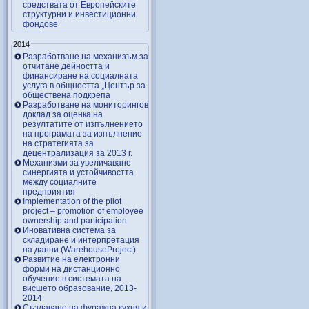
средствата от Европейските
структурни и инвестиционни
фондове
2014
Разработване на механизъм за
отчитане дейността и
финансиране на социалната
услуга в общността „Център за
обществена подкрепа
Разработване на мониторингов
доклад за оценка на
резултатите от изпълнението
на програмата за изпълнение
на стратегията за
децентрализация за 2013 г.
Механизми за увеличаване
синергията и устойчивостта
между социалните
предприятия
Implementation of the pilot
project – promotion of employee
ownership and participation
Иновативна система за
складиране и интерпретация
на данни (WarehouseProject)
Развитие на електронни
форми на дистанционно
обучение в системата на
висшето образование, 2013-
2014
Създаване на фуражна кухня и