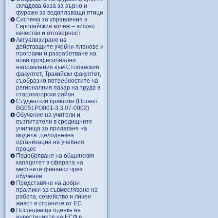
складова база за зърно и
фуражи за водоплаващи птици
Система за управление в
Европейския колеж – високо
качество и отговорност
Актуализиране на
действащите учебни планове и
програми и разработване на
нови професионални
направления към Стопанския
факултет, Тракийски факултет,
съобразно потребностите на
регионалния пазар на труда в
старозагорски район
Студентски практики (Проект
BG051PO001-3.3.07-0002)
Обучение на учители и
възпитатели в средищните
училища за прилагане на
модела „целодневна
организация на учебния
процес
Подобряване на общинския
капацитет в сферата на
местните финанси чрез
обучение
Представяне на добри
практики за съвместяване на
работа, семейство и личен
живот в страните от ЕС
Последваща оценка на
инвестициите на ЕСФ в