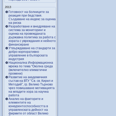
2013
Готовност на болниците за
реакция при бедствия.
Създаване на индекс за оценка
на риска
Разработване и внедряване на
система за мониторинг и
оценка на провежданата
държавна политика за работа с
хората с увреждания и нейното
финансиране
Утвърждаване на стандарти за
добро корпоративно
управление в българската
индустрия
Национална Информационна
мрежа по тема "Околна среда
(включително климатични
промени)
Развитие на академичния
състав на ВТУ ”Св. св. Кирил и
Методий”, гр. Велико Търново
чрез повишаване мотивацията
на младите хора за научна
работа
Анализ на факторите и
елементите на
конкурентоспособността в
управленската дейност на
фирмите от област Велико