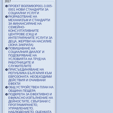
2017
ПРОЕКТ BG05M9OP001-3.005-
0001 НОВИ СТАНДАРТИ ЗА
СОЦИАЛНИ УСЛУГИ
РАЗРАБОТВАНЕ НА
МЕХАНИЗЪМ И СТАНДАРТИ
ЗА ФИНАНСИРАНЕ НА
СЕМЕЙНО-
КОНСУЛТАТИВНИТЕ
ЦЕНТРОВЕ (СКЦ) И
ИНТЕГРИРАНИТЕ УСЛУГИ ЗА
ДЕЦА, ЖЕРТВИ НА НАСИЛИЕ
(ЗОНА ЗАКРИЛА)
ПОВИШАВАНЕ НА
СОЦИАЛНИЯ ДИАЛОГ И
ПОДОБРЯВАНЕ НА
УСЛОВИЯТА НА ТРУД НА
РАБОТНИЦИТЕ И
СЛУЖИТЕЛИТЕ
ПРИСЪЕДИНЯВАНЕ НА
РЕПУБЛИКА БЪЛГАРИЯ КЪМ
ЕВРОЗОНАТА: НЕОБХОДИМИ
ДЕЙСТВИЯ И ОЧАКВАНИ
ЕФЕКТИ
ОБЩ УСТРОЙСТВЕН ПЛАН НА
ОБЩИНА ПЕЩЕРА
ПОДКРЕПА ЗА ЕФЕКТИВНО И
ЕФИКАСНО ИЗПЪЛНЕНИЕ НА
ДЕЙНОСТИТЕ, СВЪРЗАНИ С
ПРОГРАМИРАНЕТО,
УПРАВЛЕНИЕТО,
НАБЛЮДЕНИЕТО, ОЦЕНКАТА