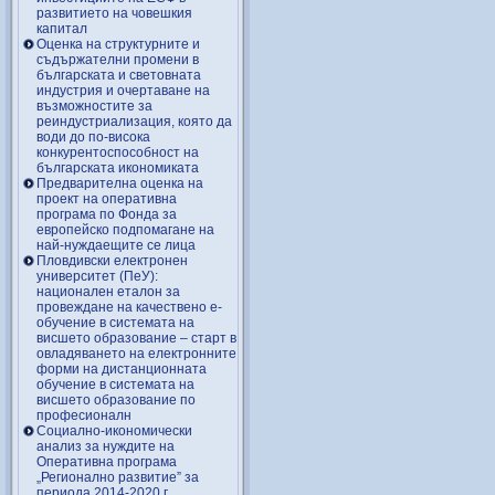
развитието на човешкия
капитал
Оценка на структурните и
съдържателни промени в
българската и световната
индустрия и очертаване на
възможностите за
реиндустриализация, която да
води до по-висока
конкурентоспособност на
българската икономиката
Предварителна оценка на
проект на оперативна
програма по Фонда за
европейско подпомагане на
най-нуждаещите се лица
Пловдивски електронен
университет (ПеУ):
национален еталон за
провеждане на качествено е-
обучение в системата на
висшето образование – старт в
овладяването на електронните
форми на дистанционната
обучение в системата на
висшето образование по
професионалн
Социално-икономически
анализ за нуждите на
Оперативна програма
„Регионално развитие” за
периода 2014-2020 г.