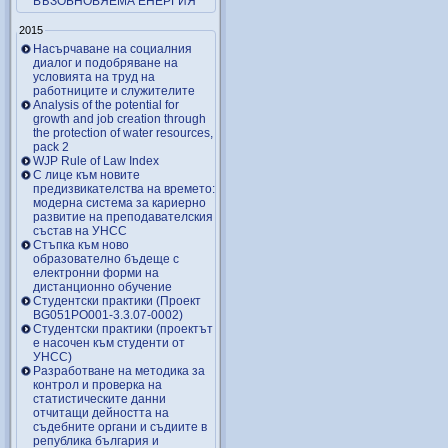
ВЪЗОБНОВЯЕМА ЕНЕРГИЯ
2015
Насърчаване на социалния
диалог и подобряване на
условията на труд на
работниците и служителите
Analysis of the potential for
growth and job creation through
the protection of water resources,
pack 2
WJP Rule of Law Index
С лице към новите
предизвикателства на времето:
модерна система за кариерно
развитие на преподавателския
състав на УНСС
Стъпка към ново
образователно бъдеще с
електронни форми на
дистанционно обучение
Студентски практики (Проект
BG051PO001-3.3.07-0002)
Студентски практики (проектът
е насочен към студенти от
УНСС)
Разработване на методика за
контрол и проверка на
статистическите данни
отчитащи дейността на
съдебните органи и съдиите в
република българия и