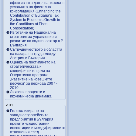
ефективната данъчна тежест в
условията на фискална
консолидация (Enhancing the
Contribution of Bulgaria’s Tax
System to Economic Growth in
the Conditions of Fiscal
Consolidation)
Изготвяне на Национална
стратегия за управление и
развитие на водния сектор в Р.
България
Сътрудничеството в областта
на пазара на труда между
Австрия и България
Оценка на постигането на
стратегическата и
специфичните цели на
Оперативна програма
„Развитие на човешките
ресурси” за периода 2007 ‑
2010.
Лихвени проценти и
икономическа динамика
2011
Релокализиране на
западноевропейските
предприятия в България:
преките чуждестранни
инвестиции и междуфирмените
отношения след