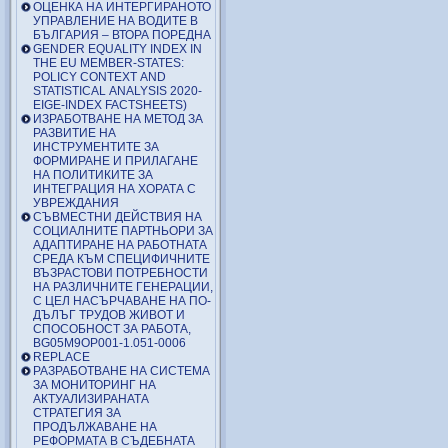
ОЦЕНКА НА ИНТЕРГИРАНОТО
УПРАВЛЕНИЕ НА ВОДИТЕ В
БЪЛГАРИЯ – ВТОРА ПОРЕДНА
GENDER EQUALITY INDEX IN
THE EU MEMBER-STATES:
POLICY CONTEXT AND
STATISTICAL ANALYSIS 2020-
EIGE-INDEX FACTSHEETS)
ИЗРАБОТВАНЕ НА МЕТОД ЗА
РАЗВИТИЕ НА
ИНСТРУМЕНТИТЕ ЗА
ФОРМИРАНЕ И ПРИЛАГАНЕ
НА ПОЛИТИКИТЕ ЗА
ИНТЕГРАЦИЯ НА ХОРАТА С
УВРЕЖДАНИЯ
СЪВМЕСТНИ ДЕЙСТВИЯ НА
СОЦИАЛНИТЕ ПАРТНЬОРИ ЗА
АДАПТИРАНЕ НА РАБОТНАТА
СРЕДА КЪМ СПЕЦИФИЧНИТЕ
ВЪЗРАСТОВИ ПОТРЕБНОСТИ
НА РАЗЛИЧНИТЕ ГЕНЕРАЦИИ,
С ЦЕЛ НАСЪРЧАВАНЕ НА ПО-
ДЪЛЪГ ТРУДОВ ЖИВОТ И
СПОСОБНОСТ ЗА РАБОТА,
BG05M9OP001-1.051-0006
REPLACE
РАЗРАБОТВАНЕ НА СИСТЕМА
ЗА МОНИТОРИНГ НА
АКТУАЛИЗИРАНАТА
СТРАТЕГИЯ ЗА
ПРОДЪЛЖАВАНЕ НА
РЕФОРМАТА В СЪДЕБНАТА