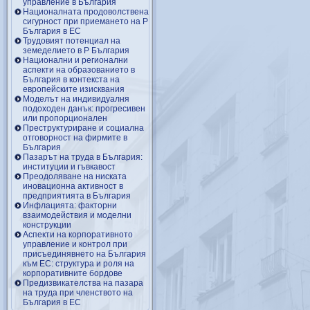
управление в България
Националната продоволствена
сигурност при приемането на Р
България в ЕС
Трудовият потенциал на
земеделието в Р България
Национални и регионални
аспекти на образованието в
България в контекста на
европейските изисквания
Моделът на индивидуалня
подоходен данък: прогресивен
или пропорционален
Преструктуриране и социална
отговорност на фирмите в
България
Пазарът на труда в България:
институции и гъвкавост
Преодоляване на ниската
иновационна активност в
предприятията в България
Инфлацията: факторни
взаимодействия и моделни
конструкции
Аспекти на корпоративното
управление и контрол при
присъединявнето на България
към ЕС: структура и роля на
корпоративните бордове
Предизвикателства на пазара
на труда при членството на
България в ЕС