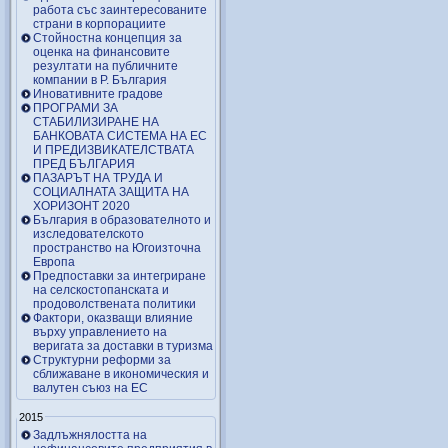
работа със заинтересованите
страни в корпорациите
Стойностна концепция за
оценка на финансовите
резултати на публичните
компании в Р. България
Иновативните градове
ПРОГРАМИ ЗА
СТАБИЛИЗИРАНЕ НА
БАНКОВАТА СИСТЕМА НА ЕС
И ПРЕДИЗВИКАТЕЛСТВАТА
ПРЕД БЪЛГАРИЯ
ПАЗАРЪТ НА ТРУДА И
СОЦИАЛНАТА ЗАЩИТА НА
ХОРИЗОНТ 2020
България в образователното и
изследователското
пространство на Югоизточна
Европа
Предпоставки за интегриране
на селскостопанската и
продоволствената политики
Фактори, оказващи влияние
върху управлението на
веригата за доставки в туризма
Структурни реформи за
сближаване в икономическия и
валутен съюз на ЕС
2015
Задлъжнялостта на