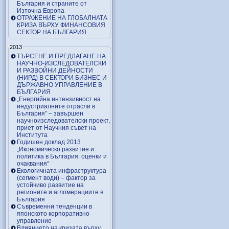
България и страните от
Източна Европа
ОТРАЖЕНИЕ НА ГЛОБАЛНАТА
КРИЗА ВЪРХУ ФИНАНСОВИЯ
СЕКТОР НА БЪЛГАРИЯ
2013
ТЪРСЕНЕ И ПРЕДЛАГАНЕ НА
НАУЧНО-ИЗСЛЕДОВАТЕЛСКИ
И РАЗВОЙНИ ДЕЙНОСТИ
(НИРД) В СЕКТОРИ БИЗНЕС И
ДЪРЖАВНО УПРАВЛЕНИЕ В
БЪЛГАРИЯ
„Енергийна интензивност на
индустриалните отрасли в
България” – завършен
научноизследователски проект,
приет от Научния съвет на
Института
Годишен доклад 2013
„Икономическо развитие и
политика в България: оценки и
очаквания“
Екологичната инфраструктура
(сегмент води) – фактор за
устойчиво развитие на
регионите и агломерациите в
България
Съвременни тенденции в
японското корпоративно
управление
Влиянието на кризата върху