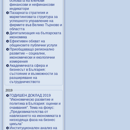
основата на ключови
финансови и нефинансови
индикатори
Пазарната стратегия и
маркетинговата структура за
успешното управление на
фирмите във Велико Търново и
областта
Дигитализация на българската
икономика
Ефективен обхват на
общинските публични услуги
Приобщаващо регионално
развитие – социални,
икономически и екологични
измерения
Академичната сфера и
бизнесът в България:
състояние и възможности за
разширяване на
сътрудничеството
2019
ГОДИШЕН ДОКЛАД 2019
“Икономическо развитие и
политика в България: оценки и
очаквания”. Тема на фокус:
„Предизвикателства от
навлизането на икономиката в
низходяща фаза на бизнес
цикъла”
Институционален анализ на