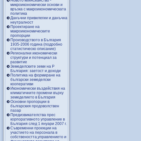
Новото кейнсианство -
микроикономически основи и
връзка с макроикономическата
политика
Данъчни привилегии и данъчна
неутралност
Проектиране на
макроикономическите
пропорции
Производството в България
1935-2006 година (подробно
статистическо описание)
Регионални икономически
структури и потенциал за
развитие
Земеделските земи на Р
България: заетост и доходи
Политика на формиране на
български земеделски
кооперативи
Икономически въздействия на
климатичните промени върху
земеделието в България
Основни пропорции в
българския продоволствен
пазар
Предизвикателства прес
корпоративното управление в
България след 1 януари 2007 г.
Съвременни проекции на
участието на персонала в
собствеността,управлението и