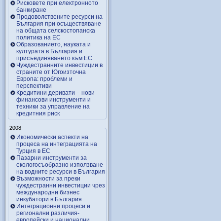
Рисковете при електронното
банкиране
Продоволствените ресурси на
България при осъществяване
на общата селскостопанска
политика на ЕС
Образованието, науката и
културата в България и
присъединяването към ЕС
Чуждестранните инвестиции в
страните от Югоизточна
Европа: проблеми и
перспективи
Кредитини деривати – нови
финансови инструменти и
техники за управление на
кредитния риск
2008
Икономически аспекти на
процеса на интеграцията на
Турция в ЕС
Пазарни инструменти за
екологосъобразно използване
на водните ресурси в България
Възможности за преки
чуждестранни инвестиции чрез
международни бизнес
инкубатори в България
Интеграционни процеси и
регионални различия-
европейски и национални