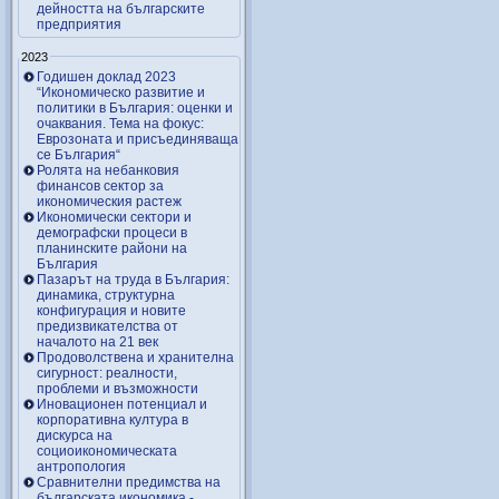
дейността на българските
предприятия
2023
Годишен доклад 2023
“Икономическо развитие и
политики в България: оценки и
очаквания. Тема на фокус:
Еврозоната и присъединяваща
се България“
Ролята на небанковия
финансов сектор за
икономическия растеж
Икономически сектори и
демографски процеси в
планинските райони на
България
Пазарът на труда в България:
динамика, структурна
конфигурация и новите
предизвикателства от
началото на 21 век
Продоволствена и хранителна
сигурност: реалности,
проблеми и възможности
Иновационен потенциал и
корпоративна култура в
дискурса на
социоикономическата
антропология
Сравнителни предимства на
българската икономика -