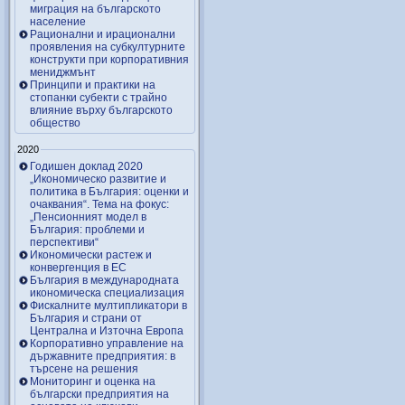
миграция на българското
население
Рационални и ирационални
проявления на субкултурните
конструкти при корпоративния
мениджмънт
Принципи и практики на
стопанки субекти с трайно
влияние върху българското
общество
2020
Годишен доклад 2020
„Икономическо развитие и
политика в България: оценки и
очаквания“. Тема на фокус:
„Пенсионният модел в
България: проблеми и
перспективи“
Икономически растеж и
конвергенция в ЕС
България в международната
икономическа специализация
Фискалните мултипликатори в
България и страни от
Централна и Източна Европа
Корпоративно управление на
държавните предприятия: в
търсене на решения
Мониторинг и оценка на
български предприятия на