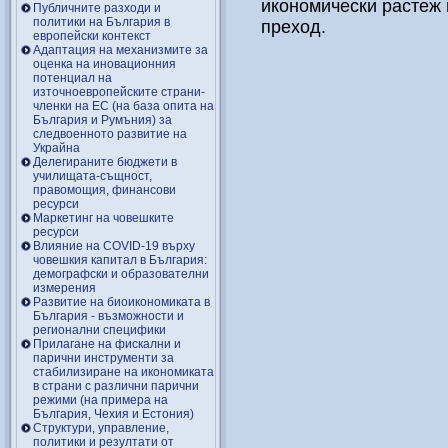
икономически растеж 
Публичните разходи и
политики на България в
преход.
европейски контекст
Адаптация на механизмите за
оценка на иновационния
потенциал на
източноевропейските страни-
членки на ЕС (на база опита на
България и Румъния) за
следвоенното развитие на
Украйна
Делегираните бюджети в
училищата-същност,
правомощия, финансови
ресурси
Маркетинг на човешките
ресурси
Влияние на COVID-19 върху
човешкия капитал в България:
демографски и образователни
измерения
Развитие на биоикономиката в
България - възможности и
регионални специфики
Прилагане на фискални и
парични инструменти за
стабилизиране на икономиката
в страни с различни парични
режими (на примера на
България, Чехия и Естония)
Структури, управление,
политики и резултати от