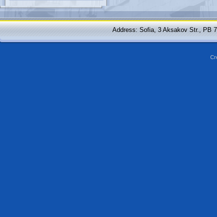
Address: Sofia, 3 Aksakov Str., PB 
Cr