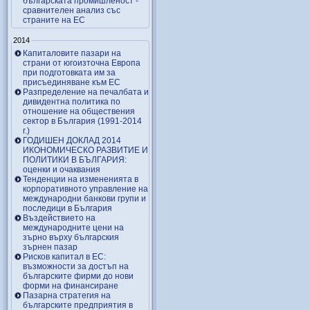
българската промишленост -
сравнителен анализ със
страните на ЕС
2014
Капиталовите пазари на
страни от югоизточна Европа
при подготовката им за
присъединяване към ЕС
Разпределение на печалбата и
дивидентна политика по
отношение на обществения
сектор в България (1991-2014
г.)
ГОДИШЕН ДОКЛАД 2014
ИКОНОМИЧЕСКО РАЗВИТИЕ И
ПОЛИТИКИ В БЪЛГАРИЯ:
оценки и очаквания
Тенденции на измененията в
корпоративното управление на
международни банкови групи и
последици в България
Въздействието на
международните цени на
зърно върху българския
зърнен пазар
Рисков капитал в ЕС:
възможности за достъп на
българските фирми до нови
форми на финансиране
Пазарна стратегия на
българските предприятия в