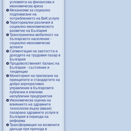
условията на финансова и
икономическа криза
Механизми за социално
подпомагане на
потреблението на ВиК услуги
Териториални различия в
социално-икономическото
развитие на България
Трансгранична мобилност на
българското население -
социално-икономически
аспекти
Сегментация на заетостта и
доходите на трудовия пазар в
България
Продоволственият баланс на
България - състояние и
тенденции
Мониторинг на прилагане на
принципите и стандартите на
добро корпоративно
управление в българските
публични и ключови
непублични предприятия
Икономическа оценка на
влиянието на здравните
технологии върху (квази)
пазарана здравните услуги в
България в периода на
реформа
Трансформация на косвените
данъци при прехода в