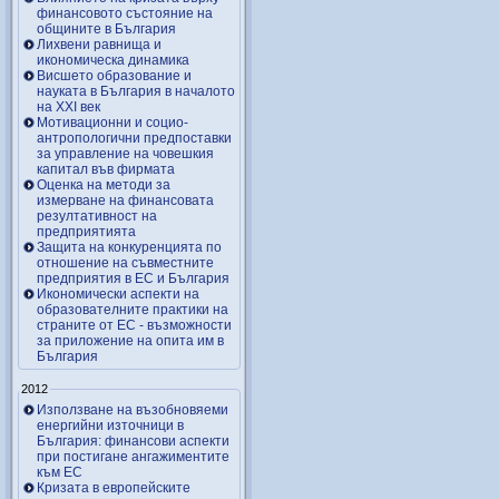
финансовото състояние на
общините в България
Лихвени равнища и
икономическа динамика
Висшето образование и
науката в България в началото
на ХХІ век
Мотивационни и социо-
антропологични предпоставки
за управление на човешкия
капитал във фирмата
Оценка на методи за
измерване на финансовата
резултативност на
предприятията
Защита на конкуренцията по
отношение на съвместните
предприятия в ЕС и България
Икономически аспекти на
образователните практики на
страните от ЕС - възможности
за приложение на опита им в
България
2012
Използване на възобновяеми
енергийни източници в
България: финансови аспекти
при постигане ангажиментите
към ЕС
Кризата в европейските