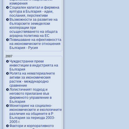
измерения
Социален капитал и фирмена
култура в България - идеи,
послания, перспективи
Възможности за развитие на
българските земеделски
кооперации при
осъществяването на общата
аграрна политика на ЕС
Повишаване на ефективността
на икономическите отношения
България - Русия
2007
Чуждестранни преки
инвестиции в индустрията на
България
Ролята на нематериалните
активи за икономическия
растеж - международно
сравнение
Логистичният подход и
неговото прилагане във
фирменото управление в
България
Мониторинг на социално-
икономическите и екологичните
различия на общините в Р
България за периода 2003-
2005 г.
Фактори и корпоративното