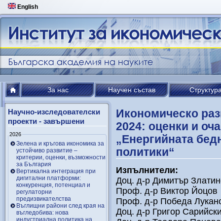
English
За нас
Научен състав
Структур
Икономическо раз
Научно-изследователски
проекти - завършени
2024: оценки и оч
2026
„Енергийната бедн
Зелена и кръгова икономика за
политики“
устойчиво развитие –
критерии, оценки, възможности
за България
Изпълнители:
Вертикална интеграция при
дигитални платформи:
Доц. д-р Димитър Златин
конкуренция, потенциал и
Проф. д-р Виктор Йоцов
регулаторни
предизвикателства
Проф. д-р Победа Лукан
Въглищни райони след края на
Доц. д-р Григор Сарийск
въгледобива: нова
индустриална политика на