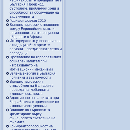
нефинансовите предприятия в
България. Произход,
състояние, проблемни зони и
способност за обслужване на
задълженията
Годишен доклад 2015
Външнотърговски отношения
между Европейския съюз и
регионалните интеграционни
общности в Африка
Интегрираното управление на
отпадъци в българските
региони – предизвикателства и
последици
Проявление на корпоративния
социален капитал при
изграждането на
мотивационни механизми
Зелена енергия в България:
политики и възможности
Външнотърговският
стокообмен на България в
периода на глобалната
икономическа криза
Адаптиране на защитата при
безработица в променящи се
икономически условия
Влияние на търговското
кредитиране върху
финансовото състояние на
фирмите
Конкурентоспособност на