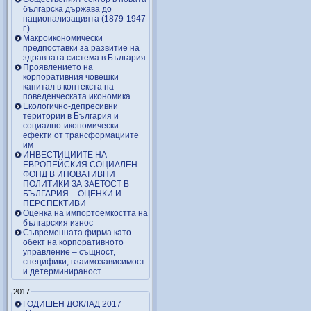
българска държава до
национализацията (1879-1947
г.)
Макроикономически
предпоставки за развитие на
здравната система в България
Проявлението на
корпоративния човешки
капитал в контекста на
поведенческата икономика
Екологично-депресивни
територии в България и
социално-икономически
ефекти от трансформациите
им
ИНВЕСТИЦИИТЕ НА
ЕВРОПЕЙСКИЯ СОЦИАЛЕН
ФОНД В ИНОВАТИВНИ
ПОЛИТИКИ ЗА ЗАЕТОСТ В
БЪЛГАРИЯ – OЦЕНКИ И
ПЕРСПЕКТИВИ
Оценка на импортоемкостта на
българския износ
Съвременната фирма като
обект на корпоративното
управление – същност,
специфики, взаимозависимост
и детерминираност
2017
ГОДИШЕН ДОКЛАД 2017