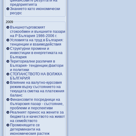
финансовите резултати на
предприятията
Знанието като икономически
ресурс
2009
Външнотърговският
стокообмен и външните пазари
на Р България 1986-2006 г.
Условията на труд в България:
тенценции и взаимодействия
Структурни промени и
инвестиции в енергетиката на
България
Териториални различия в
България- тенденции,фактори
и политики
СТОПАНСТВОТО НА ВОЛЖКА
БЪЛГАРИЯ
Влияние на валутно-курсовия
режим върху състоянието на
текущата сметка на платежния
баланс
Финансовите посредници на
българския пазар - състояние,
проблеми и перспективи
Реалният принос на жените за
бюджета и качеството на живот
на семейството
Променящите се
детерминанти на
икономическия растеж