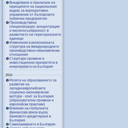
Внедряване и прилагане на
принципите на националния
кодекс за корпоративно
управление от българските
публични предприятия
Производствена
специализация, концентрация
и екологосъобразност в
развитието на териториалните
единици
Изменения в регионалната
структура на международните
производствено-икономически
отношения
Структури промени и
инвестиционни приоритети в
енергериката на България
2010
Ролята на образованието за
развитие на
западноевропейските
социално-окономически
култури - опит за България
(образователни промени и
европейски практики)
Влияние на глобалната
финансова криза върху
банковото кредитиране в
България
Самонаемането в България