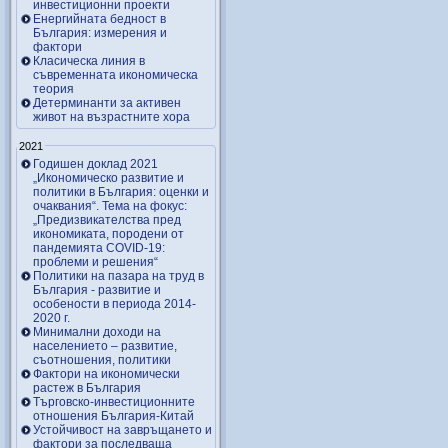
инвестиционни проекти
Енергийната бедност в
България: измерения и
фактори
Класическа линия в
съвременната икономическа
теория
Детерминанти за активен
живот на възрастните хора
2021
Годишен доклад 2021
„Икономическо развитие и
политики в България: оценки и
очаквания“. Тема на фокус:
„Предизвикателства пред
икономиката, породени от
пандемията COVID-19:
проблеми и решения“
Политики на пазара на труд в
България - развитие и
особености в периода 2014-
2020 г.
Минимални доходи на
населението – развитие,
съотношения, политики
Фактори на икономически
растеж в България
Търговско-инвестиционните
отношения България-Китай
Устойчивост на завръщането и
фактори за последваща