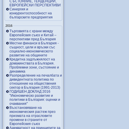
СЪСТОЯНИЕ, ТЕНДЕНЦИИ,
ЕВРОПЕЙСКИ ПЕРСПЕКТИВИ
Синергия и
конкурентоспособност на
българските предприятия
2016
Търговията с храни между
Европейския съюз и Китай –
перспективи пред България
Местни финанси в България -
същност, цели и връзки със
социално-икономическото
развитие на общините
Кредитна задлъжнялост на
домакинствата в България.
Проблемни зони, състояние и
динамика
Разпределение на печалбата и
дивидентната политика по
отношение на обществения
сектор в България (1991-2013)
ГОДИШЕН ДОКЛАД 2016
"Икономическо развитие и
политики в България: оценки и
очаквания"
Възстановяване на
икономическия растеж през
призмата на отрасловите
промени в страните от
Европейския съюз
Адекватност на принципите за