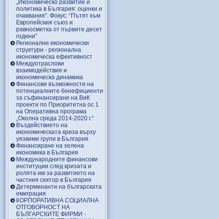
„Икономическо развитие и
политика в България: оценки и
очаквания”. Фокус: “Пътят към
Европейския съюз и
равносметка от първите десет
години”
Регионални икономически
структури - регионална
икономическа ефективност
Междуотраслови
взаимодействия и
икономическа динамика
Финансови възможности на
потенциалните бенефициенти
за съфинансиране на ВиК
проекти по Приоритетна ос 1
на Оперативна програма
„Околна среда 2014-2020 г.“
Въздействието на
икономическата криза върху
уязвими групи в България
Финансиране на зелена
икономика в България
Международните финансови
институции след кризата и
ролята им за развитието на
частния сектор в България
Детерминанти на българската
емиграция
КОРПОРАТИВНА СОЦИАЛНА
ОТГОВОРНОСТ НА
БЪЛГАРСКИТЕ ФИРМИ -