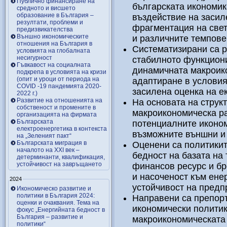
Публично финансиране на
българската икономик
средното и висшето
образование в България –
въздействие на засил
резултати, проблеми и
фрагментация на све
предизвикателства
Външно икономическите
и различните темпове 
отношения на България в
Систематизирани са р
условията на глобалната
несигурност
стабилното функцион
Гъвкавост на социалната
динамичната макроик
подкрепа в условията на кризи
(опит и уроци от периода на
адаптиране в условия
COVID -19 пандемията 2020-
засилена оценка на е
2022 г.)
Развитие на отношенията на
На основата на струк
собственост и промените в
макроикономическа ра
организацията на фирмата
Българската
потенциалните иконом
електроенергетика в контекста
възможните външни и 
на „Зеленият пакт“
Българската миграция в
Оценени са политикит
началото на ХХІ век –
бедност на базата на 
детерминанти, квалификация,
устойчивост на завръщането
финансов ресурс и бр
и насоченост към ене
2024
устойчивост на предп
Икономическо развитие и
политики в България 2024:
Направени са препоръ
оценки и очаквания. Тема на
икономически политик
фокус „Енергийната бедност в
България – развитие и
макроикономическата
политики“