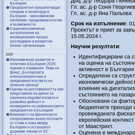
Доц. д-р Теодора Пенева
България
Гл. ас. д-р Соня Георгие
Предприятия преработващи
плодове и зеленчуци в
Гл. ас. д-р Яна Пальова
България – икономически
проблеми, предизвикателства
Срок на изпълнение
: 0
и възможности
Социоикономическа
Проектът е приет за зав
антропология на
15.05.2024 г.
иновационния процес
(изследване в конкретни
бизнес организации
Научни резултати
:
2025
Идентифицирани са с
Икономическо развитие и
на оценка на състоян
политики в България 2025:
оценки и очаквания. Тема на
активност в България 
фокус „Българската
Определени са структ
електроенергетика и
предизвикателствата на
икономически дейност
зеления преход“
влияния на дигитализ
Оценка на достоверността при
представяне на данни за
състоянието на пазара
научноизследователската и
Обосновани са фактор
развойна дейност и
иновациите на нефинансовите
бюджетните приходи и
предприятия в България
провежданата фискал
Влиянието на Шенгенското
споразумение върху потоците
европейския контекст
от стоки и хора между
от Маастрихт.
България и останалите
държави членки от ЕС
Оценена е междунаро