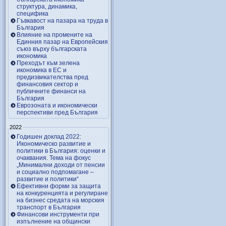
структура, динамика,
специфика
Гъвкавост на пазара на труда в
България
Влияние на промените на
Единния пазар на Европейския
съюз върху българската
икономика
Преходът към зелена
икономика в ЕС и
предизвикателства пред
финансовия сектор и
публичните финанси на
България
Еврозоната и икономически
перспективи пред България
2022
Годишен доклад 2022:
Икономическо развитие и
политики в България: оценки и
очаквания. Тема на фокус
„Минимални доходи от пенсии
и социално подпомагане –
развитие и политики“
Ефективни форми за защита
на конкуренцията и регулиране
на бизнес средата на морския
транспорт в България
Финансови инструменти при
изпълнение на общински