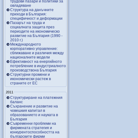
трудови пазари и политики за
овладяване
Структура на данъчните
приходи в България:
специфичност и деформации
Пазарът на труда и
социалната защита през
периодите на икономическо
развитие на България (1990 -
2010 г.)
Международното
корпоративно управление:
сближаване и различия между
националните модели
Ефективност на енергийното
потребление в индустриалното
производствона България
Структурни промени и
икономически растеж в
страните от ЕС
2011
Структуриране на платежния
баланс
Съхранение и развитие на
човешкия капитал в
образованието и науката в
България
Съвременни проблеми на
фирмената стратегия и
конкурентоспособността на
българските фирми