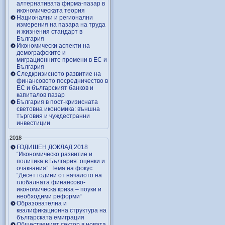
алтернативата фирма-пазар в
икономическата теория
Национални и регионални
измерения на пазара на труда
и жизнения стандарт в
България
Икономически аспекти на
демографските и
миграционните промени в ЕС и
България
Следкризисното развитие на
финансовото посредничество в
ЕС и българският банков и
капиталов пазар
България в пост-кризисната
световна икономика: външна
търговия и чуждестранни
инвестиции
2018
ГОДИШЕН ДОКЛАД 2018
“Икономическо развитие и
политика в България: оценки и
очаквания”. Тема на фокус:
“Десет години от началото на
глобалната финансово-
икономическа криза – поуки и
необходими реформи“
Образователна и
квалификационна структура на
българската емиграция
Общественият сектор в новата