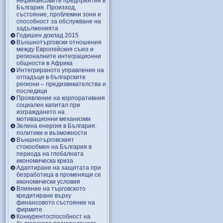
нефинансовите предприятия в
България. Произход,
състояние, проблемни зони и
способност за обслужване на
задълженията
Годишен доклад 2015
Външнотърговски отношения
между Европейския съюз и
регионалните интеграционни
общности в Африка
Интегрираното управление на
отпадъци в българските
региони – предизвикателства и
последици
Проявление на корпоративния
социален капитал при
изграждането на
мотивационни механизми
Зелена енергия в България:
политики и възможности
Външнотърговският
стокообмен на България в
периода на глобалната
икономическа криза
Адаптиране на защитата при
безработица в променящи се
икономически условия
Влияние на търговското
кредитиране върху
финансовото състояние на
фирмите
Конкурентоспособност на