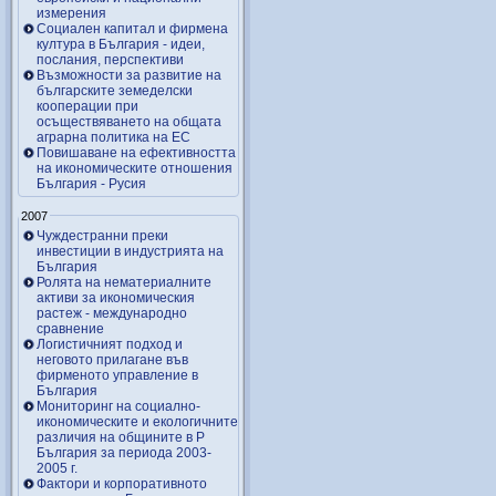
измерения
Социален капитал и фирмена
култура в България - идеи,
послания, перспективи
Възможности за развитие на
българските земеделски
кооперации при
осъществяването на общата
аграрна политика на ЕС
Повишаване на ефективността
на икономическите отношения
България - Русия
2007
Чуждестранни преки
инвестиции в индустрията на
България
Ролята на нематериалните
активи за икономическия
растеж - международно
сравнение
Логистичният подход и
неговото прилагане във
фирменото управление в
България
Мониторинг на социално-
икономическите и екологичните
различия на общините в Р
България за периода 2003-
2005 г.
Фактори и корпоративното