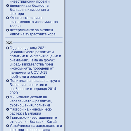
инвестиционни проекти
Енергийната бедност в
България: измерения и
фактори
Класическа линия в
съвременната икономическа
теория
Детерминанти за активен
живот на възрастните хора
2021
Годишен доклад 2021
„Икономическо развитие и
политики в България: оценки и
очаквания“. Тема на фокус:
„Предизвикателства пред
икономиката, породени от
пандемията COVID-19:
проблеми и решения“
Политики на пазара на труд в
България - развитие и
особености в периода 2014-
2020 г.
Минимални доходи на
населението – развитие,
съотношения, политики
Фактори на икономически
растеж в България
Търговско-инвестиционните
отношения България-Китай
Устойчивост на завръщането и
фактори за последваща