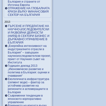
България и страните от
Източна Европа
ОТРАЖЕНИЕ НА ГЛОБАЛНАТА
КРИЗА ВЪРХУ ФИНАНСОВИЯ
СЕКТОР НА БЪЛГАРИЯ
2013
ТЪРСЕНЕ И ПРЕДЛАГАНЕ НА
НАУЧНО-ИЗСЛЕДОВАТЕЛСКИ
И РАЗВОЙНИ ДЕЙНОСТИ
(НИРД) В СЕКТОРИ БИЗНЕС И
ДЪРЖАВНО УПРАВЛЕНИЕ В
БЪЛГАРИЯ
„Енергийна интензивност на
индустриалните отрасли в
България” – завършен
научноизследователски проект,
приет от Научния съвет на
Института
Годишен доклад 2013
„Икономическо развитие и
политика в България: оценки и
очаквания“
Екологичната инфраструктура
(сегмент води) – фактор за
устойчиво развитие на
регионите и агломерациите в
България
Съвременни тенденции в
японското корпоративно
управление
Влиянието на кризата върху