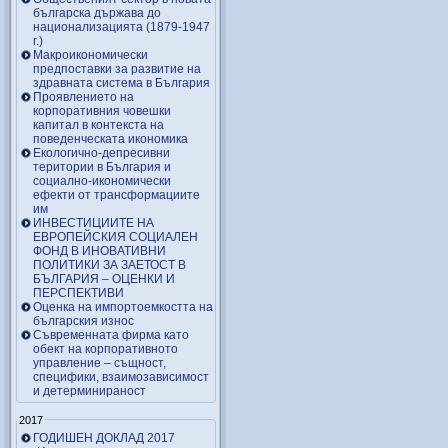
българска държава до
национализацията (1879-1947
г.)
Макроикономически
предпоставки за развитие на
здравната система в България
Проявлението на
корпоративния човешки
капитал в контекста на
поведенческата икономика
Екологично-депресивни
територии в България и
социално-икономически
ефекти от трансформациите
им
ИНВЕСТИЦИИТЕ НА
ЕВРОПЕЙСКИЯ СОЦИАЛЕН
ФОНД В ИНОВАТИВНИ
ПОЛИТИКИ ЗА ЗАЕТОСТ В
БЪЛГАРИЯ – OЦЕНКИ И
ПЕРСПЕКТИВИ
Оценка на импортоемкостта на
българския износ
Съвременната фирма като
обект на корпоративното
управление – същност,
специфики, взаимозависимост
и детерминираност
2017
ГОДИШЕН ДОКЛАД 2017