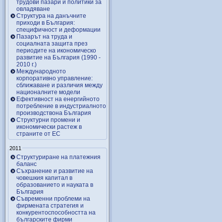
трудови пазари и политики за
овладяване
Структура на данъчните
приходи в България:
специфичност и деформации
Пазарът на труда и
социалната защита през
периодите на икономическо
развитие на България (1990 -
2010 г.)
Международното
корпоративно управление:
сближаване и различия между
националните модели
Ефективност на енергийното
потребление в индустриалното
производствона България
Структурни промени и
икономически растеж в
страните от ЕС
2011
Структуриране на платежния
баланс
Съхранение и развитие на
човешкия капитал в
образованието и науката в
България
Съвременни проблеми на
фирмената стратегия и
конкурентоспособността на
българските фирми