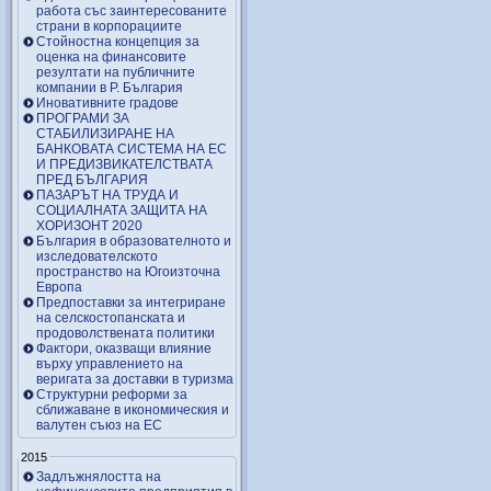
работа със заинтересованите
страни в корпорациите
Стойностна концепция за
оценка на финансовите
резултати на публичните
компании в Р. България
Иновативните градове
ПРОГРАМИ ЗА
СТАБИЛИЗИРАНЕ НА
БАНКОВАТА СИСТЕМА НА ЕС
И ПРЕДИЗВИКАТЕЛСТВАТА
ПРЕД БЪЛГАРИЯ
ПАЗАРЪТ НА ТРУДА И
СОЦИАЛНАТА ЗАЩИТА НА
ХОРИЗОНТ 2020
България в образователното и
изследователското
пространство на Югоизточна
Европа
Предпоставки за интегриране
на селскостопанската и
продоволствената политики
Фактори, оказващи влияние
върху управлението на
веригата за доставки в туризма
Структурни реформи за
сближаване в икономическия и
валутен съюз на ЕС
2015
Задлъжнялостта на