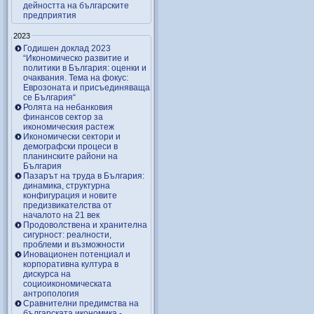
дейността на българските
предприятия
2023
Годишен доклад 2023
“Икономическо развитие и
политики в България: оценки и
очаквания. Тема на фокус:
Еврозоната и присъединяваща
се България“
Ролята на небанковия
финансов сектор за
икономическия растеж
Икономически сектори и
демографски процеси в
планинските райони на
България
Пазарът на труда в България:
динамика, структурна
конфигурация и новите
предизвикателства от
началото на 21 век
Продоволствена и хранителна
сигурност: реалности,
проблеми и възможности
Иновационен потенциал и
корпоративна култура в
дискурса на
социоикономическата
антропология
Сравнителни предимства на
българската икономика -