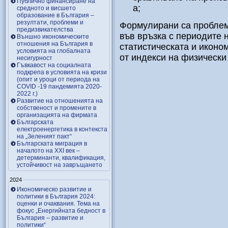
Публично финансиране на
а;
средното и висшето
образование в България –
резултати, проблеми и
Формулирани са проблем
предизвикателства
във връзка с периодите 
Външно икономическите
отношения на България в
статистическата и иконо
условията на глобалната
от индекси на физически
несигурност
Гъвкавост на социалната
подкрепа в условията на кризи
(опит и уроци от периода на
COVID -19 пандемията 2020-
2022 г.)
Развитие на отношенията на
собственост и промените в
организацията на фирмата
Българската
електроенергетика в контекста
на „Зеленият пакт“
Българската миграция в
началото на ХХІ век –
детерминанти, квалификация,
устойчивост на завръщането
2024
Икономическо развитие и
политики в България 2024:
оценки и очаквания. Тема на
фокус „Енергийната бедност в
България – развитие и
политики“