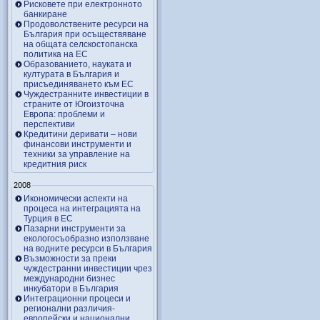
Рисковете при електронното
банкиране
Продоволствените ресурси на
България при осъществяване
на общата селскостопанска
политика на ЕС
Образованието, науката и
културата в България и
присъединяването към ЕС
Чуждестранните инвестиции в
страните от Югоизточна
Европа: проблеми и
перспективи
Кредитини деривати – нови
финансови инструменти и
техники за управление на
кредитния риск
2008
Икономически аспекти на
процеса на интеграцията на
Турция в ЕС
Пазарни инструменти за
екологосъобразно използване
на водните ресурси в България
Възможности за преки
чуждестранни инвестиции чрез
международни бизнес
инкубатори в България
Интеграционни процеси и
регионални различия-
европейски и национални