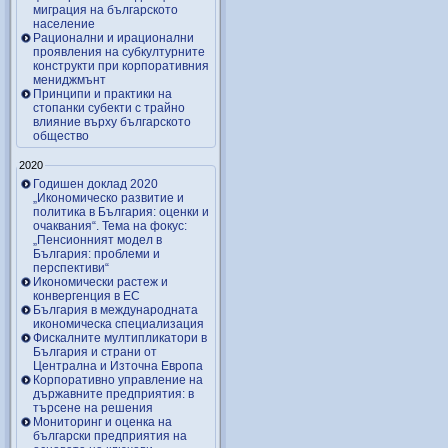
миграция на българското
население
Рационални и ирационални
проявления на субкултурните
конструкти при корпоративния
мениджмънт
Принципи и практики на
стопанки субекти с трайно
влияние върху българското
общество
2020
Годишен доклад 2020
„Икономическо развитие и
политика в България: оценки и
очаквания“. Тема на фокус:
„Пенсионният модел в
България: проблеми и
перспективи“
Икономически растеж и
конвергенция в ЕС
България в международната
икономическа специализация
Фискалните мултипликатори в
България и страни от
Централна и Източна Европа
Корпоративно управление на
държавните предприятия: в
търсене на решения
Мониторинг и оценка на
български предприятия на