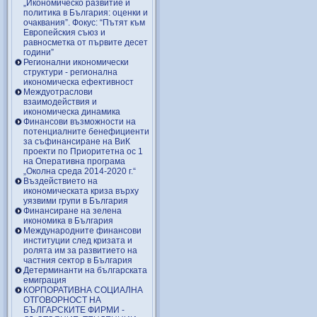
„Икономическо развитие и
политика в България: оценки и
очаквания”. Фокус: “Пътят към
Европейския съюз и
равносметка от първите десет
години”
Регионални икономически
структури - регионална
икономическа ефективност
Междуотраслови
взаимодействия и
икономическа динамика
Финансови възможности на
потенциалните бенефициенти
за съфинансиране на ВиК
проекти по Приоритетна ос 1
на Оперативна програма
„Околна среда 2014-2020 г.“
Въздействието на
икономическата криза върху
уязвими групи в България
Финансиране на зелена
икономика в България
Международните финансови
институции след кризата и
ролята им за развитието на
частния сектор в България
Детерминанти на българската
емиграция
КОРПОРАТИВНА СОЦИАЛНА
ОТГОВОРНОСТ НА
БЪЛГАРСКИТЕ ФИРМИ -