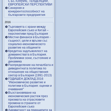
СЪСТОЯНИЕ, ТЕНДЕНЦИИ,
ЕВРОПЕЙСКИ ПЕРСПЕКТИВИ
Синергия и
конкурентоспособност на
българските предприятия
2016
Търговията с храни между
Европейския съюз и Китай –
перспективи пред България
Местни финанси в България -
същност, цели и връзки със
социално-икономическото
развитие на общините
Кредитна задлъжнялост на
домакинствата в България.
Проблемни зони, състояние и
динамика
Разпределение на печалбата и
дивидентната политика по
отношение на обществения
сектор в България (1991-2013)
ГОДИШЕН ДОКЛАД 2016
"Икономическо развитие и
политики в България: оценки и
очаквания"
Възстановяване на
икономическия растеж през
призмата на отрасловите
промени в страните от
Европейския съюз
Адекватност на принципите за