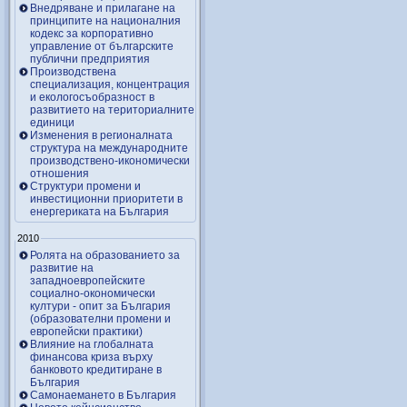
Внедряване и прилагане на
принципите на националния
кодекс за корпоративно
управление от българските
публични предприятия
Производствена
специализация, концентрация
и екологосъобразност в
развитието на териториалните
единици
Изменения в регионалната
структура на международните
производствено-икономически
отношения
Структури промени и
инвестиционни приоритети в
енергериката на България
2010
Ролята на образованието за
развитие на
западноевропейските
социално-окономически
култури - опит за България
(образователни промени и
европейски практики)
Влияние на глобалната
финансова криза върху
банковото кредитиране в
България
Самонаемането в България