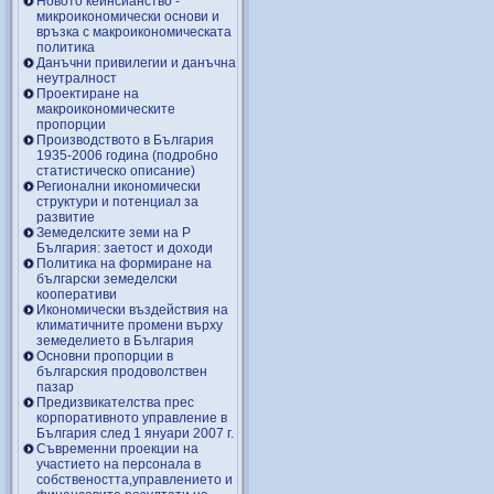
Новото кейнсианство -
микроикономически основи и
връзка с макроикономическата
политика
Данъчни привилегии и данъчна
неутралност
Проектиране на
макроикономическите
пропорции
Производството в България
1935-2006 година (подробно
статистическо описание)
Регионални икономически
структури и потенциал за
развитие
Земеделските земи на Р
България: заетост и доходи
Политика на формиране на
български земеделски
кооперативи
Икономически въздействия на
климатичните промени върху
земеделието в България
Основни пропорции в
българския продоволствен
пазар
Предизвикателства прес
корпоративното управление в
България след 1 януари 2007 г.
Съвременни проекции на
участието на персонала в
собствеността,управлението и