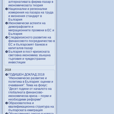
алтернативата фирма-пазар в
икономическата теория
Национални и регионални
измерения на пазара на труда
и жизнения стандарт в
България
Икономически аспекти на
демографските и
миграционните промени в ЕС и
България
Следкризисното развитие на
финансовото посредничество в
ЕС и българският банков и
капиталов пазар
България в пост-кризисната
световна икономика: външна
търговия и чуждестранни
инвестиции
2018
ГОДИШЕН ДОКЛАД 2018
“Икономическо развитие и
политика в България: оценки и
очаквания”. Тема на фокус:
“Десет години от началото на
глобалната финансово-
икономическа криза – поуки и
необходими реформи“
Образователна и
квалификационна структура на
българската емиграция
Общественият сектор в новата