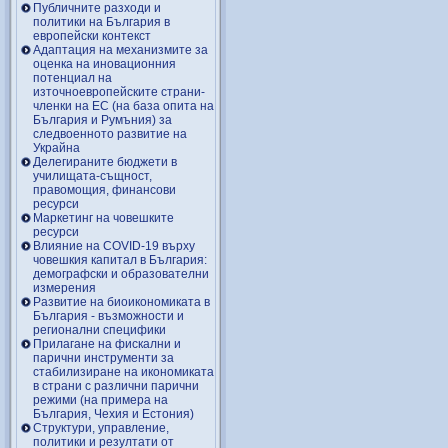
Публичните разходи и
политики на България в
европейски контекст
Адаптация на механизмите за
оценка на иновационния
потенциал на
източноевропейските страни-
членки на ЕС (на база опита на
България и Румъния) за
следвоенното развитие на
Украйна
Делегираните бюджети в
училищата-същност,
правомощия, финансови
ресурси
Маркетинг на човешките
ресурси
Влияние на COVID-19 върху
човешкия капитал в България:
демографски и образователни
измерения
Развитие на биоикономиката в
България - възможности и
регионални специфики
Прилагане на фискални и
парични инструменти за
стабилизиране на икономиката
в страни с различни парични
режими (на примера на
България, Чехия и Естония)
Структури, управление,
политики и резултати от