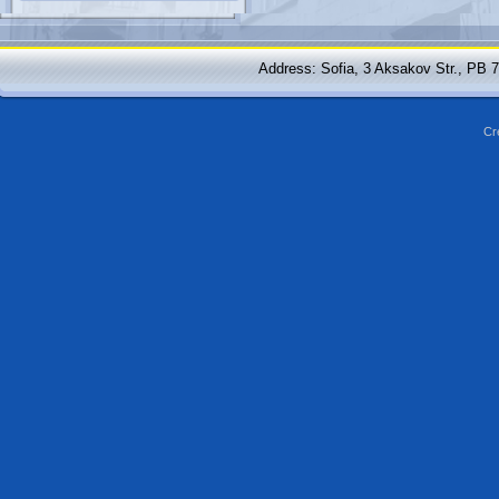
Address: Sofia, 3 Aksakov Str., PB 
Cr