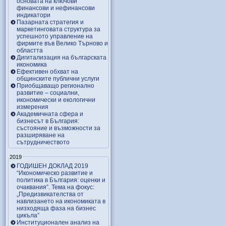
основата на ключови
финансови и нефинансови
индикатори
Пазарната стратегия и
маркетинговата структура за
успешното управление на
фирмите във Велико Търново и
областта
Дигитализация на българската
икономика
Ефективен обхват на
общинските публични услуги
Приобщаващо регионално
развитие – социални,
икономически и екологични
измерения
Академичната сфера и
бизнесът в България:
състояние и възможности за
разширяване на
сътрудничеството
2019
ГОДИШЕН ДОКЛАД 2019
“Икономическо развитие и
политика в България: оценки и
очаквания”. Тема на фокус:
„Предизвикателства от
навлизането на икономиката в
низходяща фаза на бизнес
цикъла”
Институционален анализ на