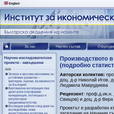
English
За нас
Научен състав
Структур
Производството в
Научно-изследователски
проекти - завършени
(подробно статис
2026
Авторски колектив:
пр
Зелена и кръгова икономика за
устойчиво развитие –
доц. д-р Николай Игов, д
критерии, оценки, възможности
Людмила Маврудиева
за България
Вертикална интеграция при
дигитални платформи:
Рецензент
: проф.д.ик.н
конкуренция, потенциал и
Свищов) и доц. д-р Вер
регулаторни
предизвикателства
Въглищни райони след края на
Проектът е разработен к
въгледобива: нова
заседание на Научния съ
индустриална политика на