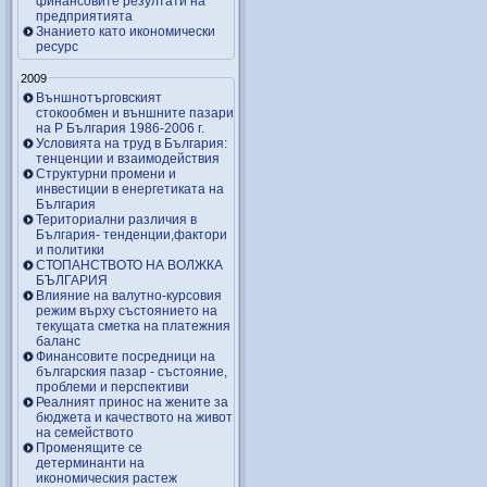
финансовите резултати на
предприятията
Знанието като икономически
ресурс
2009
Външнотърговският
стокообмен и външните пазари
на Р България 1986-2006 г.
Условията на труд в България:
тенценции и взаимодействия
Структурни промени и
инвестиции в енергетиката на
България
Териториални различия в
България- тенденции,фактори
и политики
СТОПАНСТВОТО НА ВОЛЖКА
БЪЛГАРИЯ
Влияние на валутно-курсовия
режим върху състоянието на
текущата сметка на платежния
баланс
Финансовите посредници на
българския пазар - състояние,
проблеми и перспективи
Реалният принос на жените за
бюджета и качеството на живот
на семейството
Променящите се
детерминанти на
икономическия растеж