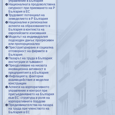
управление в България
Националната продоволствена
сигурност при приемането на Р
България в ЕС
Трудовият потенциал на
земеделието в Р България
Национални и регионални
аспекти на образованието в
България в контекста на
европейските изисквания
Моделът на индивидуалня
подоходен данък: прогресивен
или пропорционален
Преструктуриране и социална
отговорност на фирмите в
България
Пазарът на труда в България:
институции и гъвкавост
Преодоляване на ниската
иновационна активност в
предприятията в България
Инфлацията: факторни
взаимодействия и моделни
конструкции
Аспекти на корпоративното
управление и контрол при
присъединявнето на България
към ЕС: структура и роля на
корпоративните бордове
Предизвикателства на пазара
на труда при членството на
България в ЕС