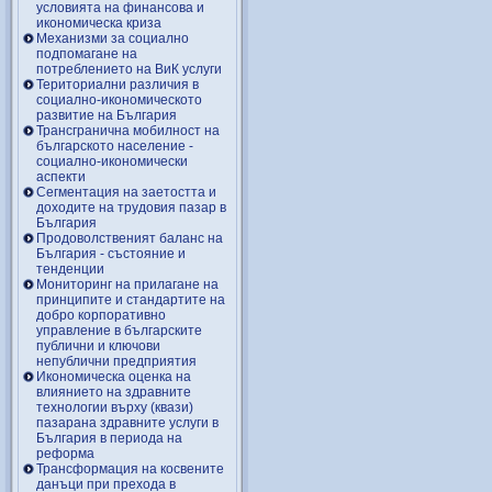
условията на финансова и
икономическа криза
Механизми за социално
подпомагане на
потреблението на ВиК услуги
Териториални различия в
социално-икономическото
развитие на България
Трансгранична мобилност на
българското население -
социално-икономически
аспекти
Сегментация на заетостта и
доходите на трудовия пазар в
България
Продоволственият баланс на
България - състояние и
тенденции
Мониторинг на прилагане на
принципите и стандартите на
добро корпоративно
управление в българските
публични и ключови
непублични предприятия
Икономическа оценка на
влиянието на здравните
технологии върху (квази)
пазарана здравните услуги в
България в периода на
реформа
Трансформация на косвените
данъци при прехода в