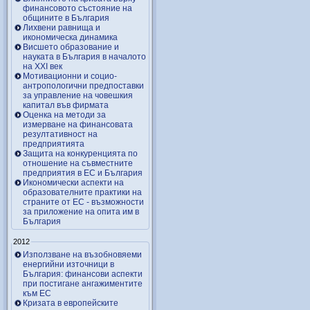
финансовото състояние на
общините в България
Лихвени равнища и
икономическа динамика
Висшето образование и
науката в България в началото
на ХХІ век
Мотивационни и социо-
антропологични предпоставки
за управление на човешкия
капитал във фирмата
Оценка на методи за
измерване на финансовата
резултативност на
предприятията
Защита на конкуренцията по
отношение на съвместните
предприятия в ЕС и България
Икономически аспекти на
образователните практики на
страните от ЕС - възможности
за приложение на опита им в
България
2012
Използване на възобновяеми
енергийни източници в
България: финансови аспекти
при постигане ангажиментите
към ЕС
Кризата в европейските