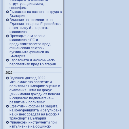
структура, динамика,
специфика
Гъвкавост на пазара на труда в
България
Влияние на промените на
Единния пазар на Европейския
съюз върху българската
икономика
Преходът към зелена
икономика в ЕС и
предизвикателства пред
финансовия сектор и
публичните финанси на
България
Еврозоната и икономически
перспективи пред България
2022
Годишен доклад 2022:
Икономическо развитие и
политики в България: оценки и
очаквания. Тема на фокус
„Минимални доходи от пенсии
и социално подпомагане –
развитие и политики“
Ефективни форми за защита
на конкуренцията и регулиране
на бизнес средата на морския
транспорт в България
Финансови инструменти при
изпълнение на общински