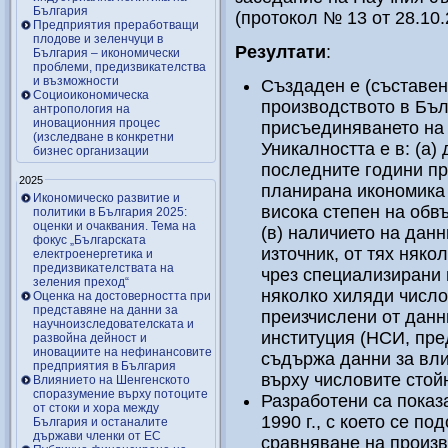
България
(протокол № 13 от 28.10.2
Предприятия преработващи
плодове и зеленчуци в
Резултати
:
България – икономически
проблеми, предизвикателства
и възможности
Създаден е (съставен
Социоикономическа
производството в Бъл
антропология на
иновационния процес
присъединяването на 
(изследване в конкретни
Уникалността е в: (а)
бизнес организации
последните години пр
2025
планирана икономика 
Икономическо развитие и
висока степен на обв
политики в България 2025:
оценки и очаквания. Тема на
(в) наличието на данн
фокус „Българската
източник, от тях няко
електроенергетика и
предизвикателствата на
чрез специализирани 
зеления преход“
няколко хиляди число
Оценка на достоверността при
представяне на данни за
преизчислени от данн
научноизследователската и
институция (НСИ, пре
развойна дейност и
иновациите на нефинансовите
съдържа данни за вл
предприятия в България
върху числовите стой
Влиянието на Шенгенското
споразумение върху потоците
Разработени са показ
от стоки и хора между
1990 г., с което се п
България и останалите
държави членки от ЕС
сравняване на произв