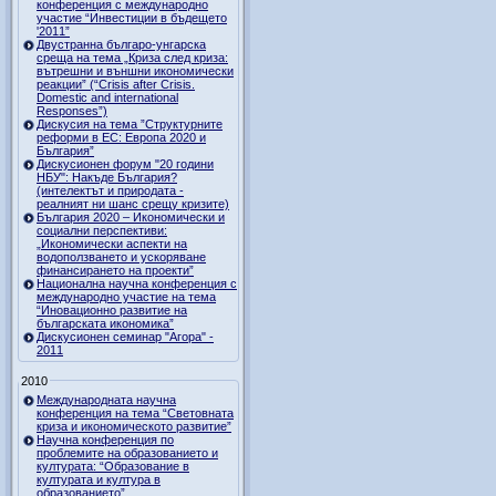
конференция с международно
участие “Инвестиции в бъдещето
'2011”
Двустранна българо-унгарска
среща на тема „Криза след криза:
вътрешни и външни икономически
реакции” (“Crisis after Crisis.
Domestic and international
Responses”)
Дискусия на тема ”Структурните
реформи в ЕС: Европа 2020 и
България”
Дискусионен форум "20 години
НБУ": Накъде България?
(интелектът и природата -
реалният ни шанс срещу кризите)
България 2020 – Икономически и
социални перспективи:
„Икономически аспекти на
водоползването и ускоряване
финансирането на проекти”
Национална научна конференция с
международно участие на тема
“Иновационно развитие на
българската икономика”
Дискусионен семинар "Агора" -
2011
2010
Международната научна
конференция на тема “Световната
криза и икономическото развитие”
Научна конференция по
проблемите на образованието и
културата: “Образование в
културата и култура в
образованието”