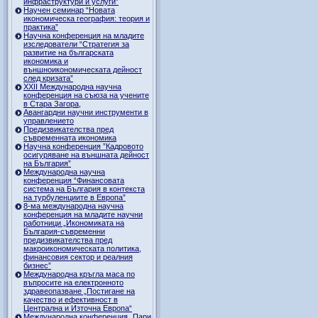
инфраструктури и услуги”
Научен семинар “Новата
икономическа география: теория и
практика”
Научна конференция на младите
изследователи “Стратегия за
развитие на българската
икономика и
външноикономическата дейност
след кризата”
ХХII Международна научна
конференция на съюза на учените
в Стара Загора,
Авангардни научни инструменти в
управлението
Предизвикателства пред
съвременната икономика
Научна конференция ”Кадровото
осигуряване на външната дейност
на България”
Международна научна
конференция “Финансовата
система на България в контекста
на турбуленциите в Европа”
8-ма международна научна
конференция на младите научни
работници „Икономиката на
България-съвременни
предизвикателства пред
макроикономическата политика,
финансовия сектор и реалния
бизнес”
Международна кръгла маса по
въпросите на електронното
здравеопазване „Постигане на
качество и ефективност в
Централна и Източна Европа“
Международна конференция „Пари