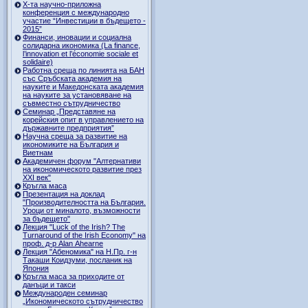
Х-та научно-приложна
конференция с международно
участие “Инвестиции в бъдещето -
2015”
Финанси, иновации и социална
солидарна икономика (La finance,
l’innovation et l’économie sociale et
solidaire)
Работна среща по линията на БАН
със Сръбската академия на
науките и Македонската академия
на науките за установяване на
съвместно сътрудничество
Семинар „Представяне на
корейския опит в управлението на
държавните предприятия”
Научна среща за развитие на
икономиките на България и
Виетнам
Академичен форум "Алтернативи
на икономическото развитие през
XXI век"
Кръгла маса
Презентация на доклад
"Производителността на България.
Уроци от миналото, възможности
за бъдещето"
Лекция "Luck of the Irish? The
Turnaround of the Irish Economy" на
проф. д-р Alan Ahearne
Лекция "Абеномика" на Н.Пр. г-н
Такаши Коидзуми, посланик на
Япония
Кръгла маса за приходите от
данъци и такси
Международен семинар
„Икономическото сътрудничество