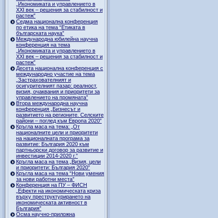
„Икономиката и управлението в
ХХI век – решения за стабилност и
растеж”
Седма национална конференция
по етика на тема “Етиката в
българската наука”
Международна юбилейна научна
конференция на тема
„Икономиката и управлението в
ХХI век – решения за стабилност и
растеж”
Десета национална конференция с
международно участие на тема
„Застрахователният и
осигурителният пазар: реалност,
визия, очаквания и приоритети за
управлението на промяната”
Втора международна научна
конференция „Бизнесът и
развитието на регионите. Селските
райони – поглед към Европа 2020”
Кръгла маса на тема: „От
националните цели и приоритети
на националната програма за
развитие: България 2020 към
партньорски договор за развитие и
инвестиции 2014-2020 г.”
Кръгла маса на тема „Визия, цели
и приоритети: България 2020”
Кръгла маса на тема “Нови умения
за нови работни места”
Конференция на ПУ – ФИСН
„Ефекти на икономическата криза
върху преструктурирането на
икономическата активност в
България”
Осма научно-приложна