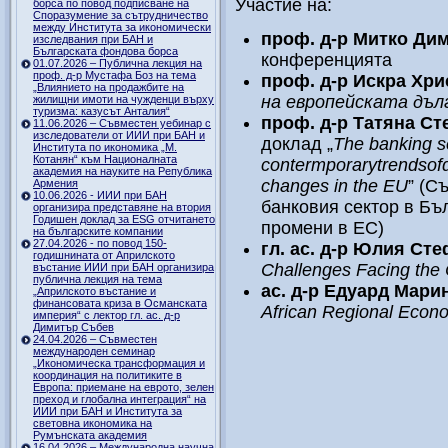
Участие на:
борса по повод подписване на
Споразумение за сътрудничество
между Института за икономически
проф. д-р Митко Ди
изследвания при БАН и
Българската фондова борса
конференцията
01.07.2026 – Публична лекция на
проф. д-р Мустафа Боз на тема
проф. д-р Искра Хр
„Влиянието на продажбите на
на европейската дълг
жилищни имоти на чужденци върху
туризма: казусът Анталия“
проф. д-р Татяна С
11.06.2026 – Съвместен уебинар с
изследователи от ИИИ при БАН и
доклад „
T
he
banking
se
Института по икономика „М.
Котанян“ към Националната
contermporary
trends
of
академия на науките на Република
changes in the EU
” (С
Армения
10.06.2026 - ИИИ при БАН
банковия сектор в Бъ
организира представяне на втория
Годишен доклад за ESG отчитането
промени в ЕС)
на българските компании
27.04.2026 - по повод 150-
гл. ас. д-р Юлия Ст
годишнината от Априлското
Challenges Facing the 
въстание ИИИ при БАН организира
публична лекция на тема
ас. д-р Едуард Мар
„Априлското въстание и
финансовата криза в Османската
African Regional Econ
империя“ с лектор гл. ас. д-р
Димитър Събев
24.04.2026 – Съвместен
международен семинар
„Икономическа трансформация и
координация на политиките в
Европа: приемане на еврото, зелен
преход и глобална интеграция“ на
ИИИ при БАН и Института за
световна икономика на
Румънската академия
16.04.2026 – Международна научна