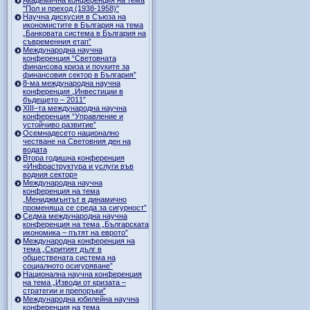
"Пол и преход (1938-1958)"
Научна дискусия в Съюза на
икономистите в България на тема
„Банковата система в България на
съвременния етап”
Международна научна
конференция “Световната
финансова криза и поуките за
финансовия сектор в България”
8-ма международна научна
конференция „Инвестиции в
бъдещето – 2011”
ХІІІ–та международна научна
конференция “Управление и
устойчиво развитие”
Осемнадесето национално
честване на Световния ден на
водата
Втора годишна конференция
«Инфраструктура и услуги във
водния сектор»
Международна научна
конференция на тема
„Мениджмънтът в динамично
променяща се среда за сигурност”
Седма международна научна
конференция на тема „Българската
икономика – пътят на еврото”
Международна конференция на
тема „Скритият дълг в
обществената система на
социалното осигуряване”
Национална научна конференция
на тема „Изводи от кризата –
стратегии и препоръки”
Международна юбилейна научна
конференция на тема