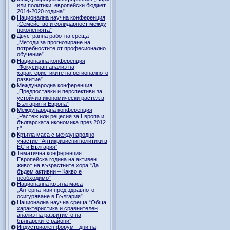
или политики: европейски бюджет
2014-2020 година”
Национална научна конференция
„Семейство и солидарност между
поколенията”
Двустранна работна среща
„Методи за прогнозиране на
потребностите от професионално
обучение”
Национална конференция
“Фокусиран анализ на
характеристиките на регионалното
развитие”
Международна конференция
„Предпоставки и перспективи за
устойчив икономически растеж в
България и Европа”
Международна конференция
„Растеж или рецесия за Европа и
българската икономика през 2012
г.”
Кръгла маса с международно
участие “Антикризисни политики в
ЕС и България”
Тематична конференция
Европейска година на активен
живот на възрастните хора “Да
бъдем активни – Какво е
необходимо”
Национална кръгла маса
„Алтернативи пред здравното
осигуряване в България”
Национална научна среща “Обща
характеристика и сравнителен
анализ на развитието на
българските райони”
Индустриален форум - дни на