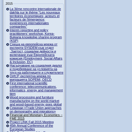
2015
La 3éme rencontre internationale de
dakhla sur le thème “Les nouveaux
territoires économiques; acteurs et
facteurs de l’émergence;
expériences internationales
comparées”
Interim reporting and policy
practitioners’ workshop, Korea-
Bulgaria knowledge sharing program
(KSP)
Среща на европейска мрежа от
експерти SYSDEM към отдел
„Заетост, социални дейности и
включване към Европейската
комисия (Employment, Social Affairs
& Inclusion, ЕС)
Насърчаване на социалния диалог
и подобряване на условията на
труд на работниците и служителите
ОИСР, експертна мрежа по
миграцията SOPEMI, OECD
First international scientific
conference: telecommunications,
informatics, energy and management
tiem
Wood processing and furniture
manufacturing on the world market
and wood-based energy goes global
Семинар «Trade Union approaches
on demography and migrations»
Financial and Monetary Economics –
FME 2015
Project LINK Fall 2015 Meeting
45th Annual Conference of the
European Studies