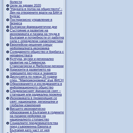
болести
Цели за здраве 2020
"Науката в полза на обществото” -
Ден на отворените врати на БАН в
Бургас
Посткризисно управление в
бизнеса
Български фармацевтични дни
Състояние и развитие на
икономиката и пазара на труда в
България и потребности от работна
сила с определени характеристики
Европейски решения срещу
неформалната икономика
Солидарното общество и борбата с
неравенствата
Култура, музеи и регионално
развитие на Сливенски,
Старозагорски и Ямболски региони
Хоризонти в развитието на
човешките ресурси и знанието
Дискусията по повод 20 години
спец. "Макроикономика" във ФИСН
Образованието и изследванията в
информационното общество
Следкризисният финансов свят –
стагнация или радикална промяна
Икономиката в променящия се
свят: национални, регионални и
глобални измерения
Висшето икономическо
образование в България в годините
на пазарни реформи на
националното стопанство
Социалните предизвикателства
пред съвременна Европа и
България като част от нея