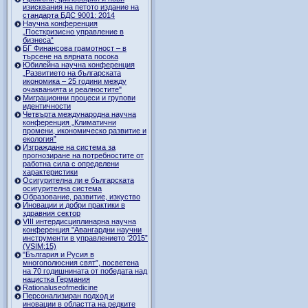
изисквания на петото издание на
стандарта БДС 9001: 2014
Научна конференция
„Посткризисно управление в
бизнеса“
БГ Финансова грамотност – в
търсене на вярната посока
Юбилейна научна конференция
„Развитието на българската
икономика – 25 години между
очакванията и реалностите"
Миграционни процеси и групови
идентичности
Четвърта международна научна
конференция „Климатични
промени, икономическо развитие и
екология”
Изграждане на система за
прогнозиране на потребностите от
работна сила с определени
характеристики
Осигурителна ли е българската
осигурителна система
Образование, развитие, изкуство
Иновации и добри практики в
здравния сектор
VIII интердисциплинарна научна
конференция "Авангардни научни
инструменти в управлението ‘2015”
(VSIM:15)
"България и Русия в
многополюсния свят”, посветена
на 70 годишнината от победата над
нацистка Германия
Rationaluseofmedicine
Персонализиран подход и
иновации в областта на редките