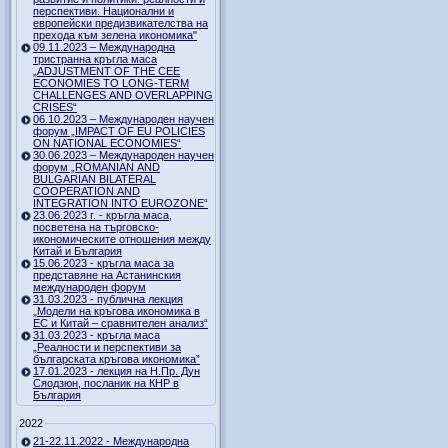
перспективи. Национални и
европейски предизвикателства на
прехода към зелена икономика"
09.11.2023 – Международна
тристранна кръгла маса
„ADJUSTMENT OF THE CEE
ECONOMIES TO LONG-TERM
CHALLENGES AND OVERLAPPING
CRISES“
06.10.2023 – Международен научен
форум „IMPACT OF EU POLICIES
ON NATIONAL ECONOMIES“
30.06.2023 – Международен научен
форум „ROMANIAN AND
BULGARIAN BILATERAL
COOPERATION AND
INTEGRATION INTO EUROZONE“
23.06.2023 г. - кръгла маса,
посветена на търговско-
икономическите отношения между
Китай и България
15.06.2023 - кръгла маса за
представяне на Астанинския
международен форум
31.03.2023 - публична лекция
„Модели на кръгова икономика в
ЕС и Китай – сравнителен анализ“
31.03.2023 - кръгла маса
„Реалности и перспективи за
българската кръгова икономика”
17.01.2023 - лекция на Н.Пр. Дун
Сяодзюн, посланик на КНР в
България
2022
21-22.11.2022 - Международна