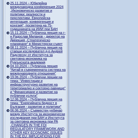
25.11.2024 – Юбилейна
международна конференция 2024
„Икономическо развитие и
политики: реалности и
перспективи. Европейска
интеграция, конвергенция и
кохезия“, посветена на 75-
годишнината на ИИИ при БАН
15.11.2024 – Публична лекция на г-
н Радослав Миланов - директор на
Дирекция „Стратегическо
планиране“ в Министерски съвет
08.11.2024 – Публична лекция на
старши изследовател д-р Андрей
Радулеску от Института за
световна икономика на
Румънската академия
04.10.2024 – Публична лекция
“Китай в съвременната система на
международните отношения”
19.06.2024 – Публични лекции на
тема: “Инвестиции и
инфраструктурно развитие на
териториално и секторно равнище”
и “Финансиране и развитие на
публични услуги”
12.06.2024 – Публична лекция на
тема: "Енергийната бедност в
България - развитие и политики"
06.06.2024 – Съвместен уебинар
между Института за икономически
изследвания при БАН и Института
за световна икономика при РА
„CHANGES IN THE FDI
REGULATORY FRAMEWORK AND
OTHER KEY ECONOMIC ISSUES
IN THE EU: IMPLICATIONS FOR