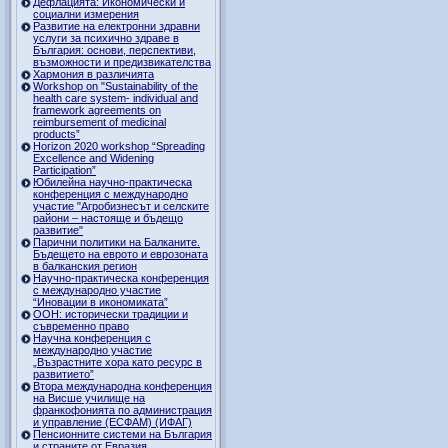
Дефлацията: Икономически и
социални измерения
Развитие на електронни здравни
услуги за психично здраве в
България: основи, перспективи,
възможности и предизвикателства
Хармония в различията
Workshop on "Sustainability of the
health care system- individual and
framework agreements on
reimbursement of medicinal
products”
Horizon 2020 workshop “Spreading
Excellence and Widening
Participation”
Юбилейна научно-практическа
конференция с международно
участие "Агробизнесът и селските
райони – настояще и бъдещо
развитие"
Парични политики на Балканите.
Бъдещето на еврото и еврозоната
в балканския регион
Научно-практическа конференция
с международно участие
“Иновации в икономиката”
ООН: исторически традиции и
съвременно право
Научна конференция с
международно участие
„Възрастните хора като ресурс в
развитието”
Втора международна конференция
на Висше училище на
франкофонията по администрация
и управление (ЕСФАМ) (ИФАГ)
Пенсионните системи на България
и страните от Евразия