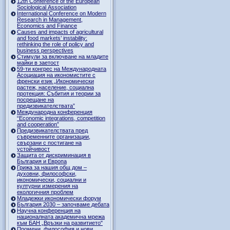
12th Conference of the European
Sociological Association
International Conference on Modern
Research in Management,
Economics and Finance
Causes and impacts of agricultural
and food markets’ instability:
rethinking the role of policy and
business perspectives
Стимули за включване на младите
майки в заетост
59-ти конгрес на Международната
Асоциация на икономистите с
френски език „Икономически
растеж, население, социална
протекция: Събития и теории за
посрещане на
предизвикателствата”
Международна конференция
“Economic integrations, competition
and cooperation”
Предизвикателствата пред
съвременните организации,
свързани с постигане на
устойчивост
Защита от дискриминация в
България и Европа
Грижа за нашия общ дом –
духовни, философски,
икономически, социални и
културни измерения на
екологичния проблем
Младежки икономически форум
България 2030 – започваме дебата
Научна конференция на
националната академична мрежа
към БАН „Връзки на развитието"
Промени, философия и нови