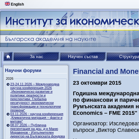
English
За нас
Научен състав
Структур
Financial and Mon
Научни форуми
2026
23 октомври 2015
23-24.11.2026 – Международна
научна конференция 2026
„Икономическо развитие и
Годишна международна
политики: реалности и
по финансови и паричн
перспективи. Глобална
несигурност, икономически
Румънската академия на
трансформации и технологични
промени“
Economics – FME 2015"
03.11.2026 - научна конференция
„Климатична миграция – факти и
митове“
Организатор: Изследова
08.07.2026 – Публична
презентация на доц. д-р Маню
въпроси „Виктор Славеск
Моравенов - Изпълнителен
директор на Българската фондова