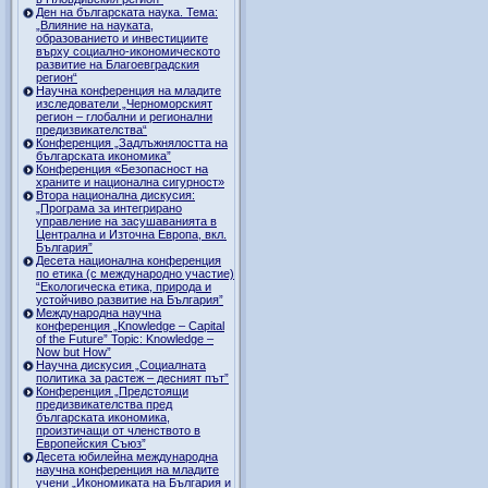
Ден на българската наука. Тема:
„Влияние на науката,
образованието и инвестициите
върху социално-икономическото
развитие на Благоевградския
регион“
Научна конференция на младите
изследователи „Черноморският
регион – глобални и регионални
предизвикателства“
Конференция „Задлъжнялостта на
българската икономика”
Конференция «Безопасност на
храните и национална сигурност»
Втора национална дискусия:
„Програма за интегрирано
управление на засушаванията в
Централна и Източна Европа, вкл.
България”
Десета национална конференция
по етика (с международно участие)
“Екологическа етика, природа и
устойчиво развитие на България”
Международна научна
конференция „Knowledge – Capital
of the Future” Topic: Knowledge –
Now but How”
Научна дискусия „Социалната
политика за растеж – десният път”
Конференция „Предстоящи
предизвикателства пред
българската икономика,
произтичащи от членството в
Европейския Съюз”
Десета юбилейна международна
научна конференция на младите
учени „Икономиката на България и