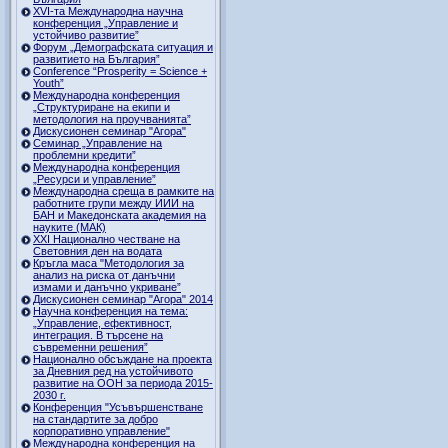
ХVI-та Международна научна
конференция „Управление и
устойчиво развитие”
Форум „Демографската ситуация и
развитието на България”
Conference “Prosperity = Science +
Youth”
Международна конференция
„Структуриране на екипи и
методология на проучванията”
Дискусионен семинар "Агора"
Семинар „Управление на
проблемни кредити”
Международна конференция
„Ресурси и управление”
Международна среща в рамките на
работните групи между ИИИ на
БАН и Македонската академия на
науките (МАК)
XXI Национално честване на
Световния ден на водата
Кръгла маса "Методология за
анализ на риска от данъчни
измами и данъчно укриване”
Дискусионен семинар "Агора" 2014
Научна конференция на тема:
„Управление, ефективност,
интеграция. В търсене на
съвременни решения”
Национално обсъждане на проекта
за Дневния ред на устойчивото
развитие на ООН за периода 2015-
2030 г.
Конференция "Усъвършенстване
на стандартите за добро
корпоративно управление"
Международна конференция на