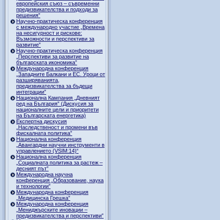
европейския съюз – съвременни
предизвикателства и подходи за
решения”
Научно-практическа конференция
с международно участие „Времена
на несигурност и рискове:
Възможности и перспективи за
развитие”
Научно-практическа конференция
„Перспективи за развитие на
българската икономика”
Международна конференция
„Западните Балкани и ЕС. Уроци от
разширяванията,
предизвикателства за бъдещи
интеграции”
Национална Кампания „Дневният
ред на България” (Дискусия за
националните цели и приоритети
на Българската енергетика)
Експертна дискусия
„Наследственост и промени във
фискалната политика”
Национална конференция
„Авангардни научни инструменти в
управлението (VSIM:14)“
Национална конференция
„Социалната политика за растеж –
десният път”
Международна научна
конференция „Образование, наука
и технологии”
Международна конференция
„Медицинска Грешка”
Международна конференция
„Мениджърските иновации –
предизвикателства и перспективи”