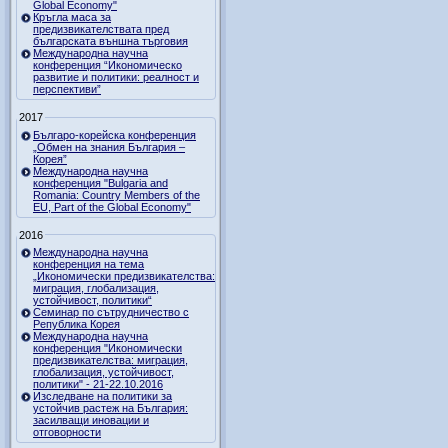
Global Economy"
Кръгла маса за
предизвикателствата пред
българската външна търговия
Международна научна
конференция “Икономическо
развитие и политики: реалност и
перспективи”
2017
Българо-корейска конференция
„Обмен на знания България –
Корея”
Международна научна
конференция "Bulgaria and
Romania: Country Members of the
EU, Part of the Global Economy"
2016
Международна научна
конференция на тема
„Икономически предизвикателства:
миграция, глобализация,
устойчивост, политики“
Семинар по сътрудничество с
Република Корея
Международна научна
конференция "Икономически
предизвикателства: миграция,
глобализация, устойчивост,
политики" - 21-22.10.2016
Изследване на политики за
устойчив растеж на България:
засилващи иновации и
отговорности