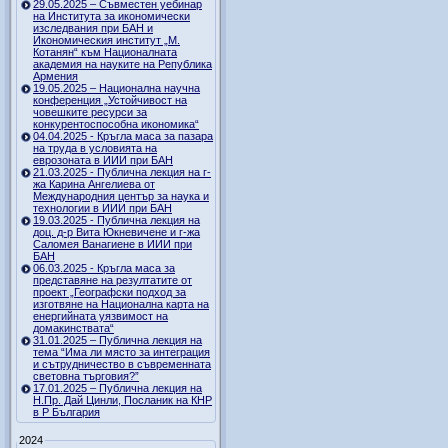
29.05.2025 – Съвместен уебинар
на Института за икономически
изследвания при БАН и
Икономическия институт „М.
Котанян“ към Националната
академия на науките на Република
Армения
19.05.2025 – Национална научна
конференция „Устойчивост на
човешките ресурси за
конкурентоспособна икономика“
04.04.2025 - Кръгла маса за пазара
на труда в условията на
еврозоната в ИИИ при БАН
21.03.2025 - Публична лекция на г-
жа Карина Ангелиева от
Международния център за наука и
технологии в ИИИ при БАН
19.03.2025 - Публична лекция на
доц. д-р Вита Юкневичене и г-жа
Саломея Ванагиене в ИИИ при
БАН
06.03.2025 - Кръгла маса за
представяне на резултатите от
проект „Географски подход за
изготвяне на Национална карта на
енергийната уязвимост на
домакинствата“
31.01.2025 – Публична лекция на
тема “Има ли място за интеграция
и сътрудничество в съвременната
световна търговия?”
17.01.2025 – Публична лекция на
Н.Пр. Дай Цинли, Посланик на КНР
в Р България
2024