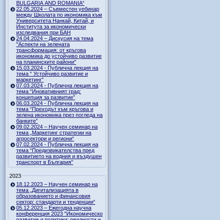
BULGARIA AND ROMANIA“
22.05.2024 – Съвместен уебинар
между Школата по икономика към
Университета Нанкай, Китай, и
Института за икономически
изследвания при БАН
24.04.2024 – Дискусия на тема
"Аспекти на зелената
трансформация: от кръгова
икономика до устойчиво развитие
на планинските райони"
15.03.2024 - Публична лекция на
тема “ Устойчиво развитие и
маркетинг”
07.03.2024 - Публична лекция на
тема “Иновативният град:
концепция за развитие”
06.03.2024 - Публична лекция на
тема “Преходът към кръгова и
зелена икономика през погледа на
банките”
09.02.2024 – Научен семинар на
тема „Маркетинг стратегии на
агросектори и региони“
07.02.2024 - Публична лекция на
тема “Предизвикателства пред
развитието на водния и въздушен
транспорт в България”
2023
18.12.2023 – Научен семинар на
тема „Дигитализацията в
образованието и финансовия
сектор: стандарти и тенденции“
05.12.2023 – Ежегодна научна
конференция 2023 "Икономическо
развитие и политики: реалности и