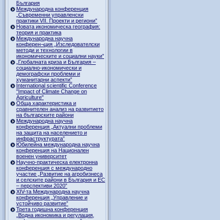
България
Международна конференция
„Съвременни управленски
практики VII. Проекти и региони”
Новата икономическа география:
теория и практика
Международна научна
конферен¬ция „Изследователски
методи и технологии в
икономическите и социални науки”
„Глобалната криза и България –
социално-икономически и
демографски проблеми и
хуманитарни аспекти”
International scientific Conference
"Impact of Climate Change on
Agriculture"
Обща характеристика и
сравнителен анализ на развитието
на българските райони
Международна научна
конференция „Актуални проблеми
на защита на населението и
инфраструктурата”
Юбилейна международна научна
конференция на Национален
военен университет
Научно-практическа електронна
конференция с международно
участие „Развитие на агробизнеса
и селските райони в България и ЕС
– перспективи 2020”
XIV-та Международна научна
конференция „Управление и
устойчиво развитие”
Трета годишна конференция
„Водна икономика и регулация,