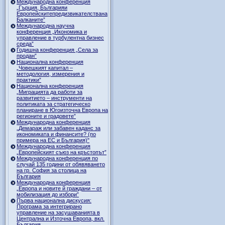
Международна конференция
„Гърция, Българияи
Европейскитепредизвикателствана
Балканите”
Международна научна
конференция „Икономика и
управление в турбулентна бизнес
среда”
Годишна конференция „Селa за
продан”
Национална конференция
„Човешкият капитал –
методология, измерения и
практики”
Национална конференция
„Миграцията да работи за
развитието – инструменти на
политиката за стратегическо
планиране в Югоизточна Европа на
регионите и градовете”
Международна конференция
„Демараж или забавен каданс за
икономиката и финансите? (по
примера на ЕС и България)"
Международна конференция
„Европейският съюз на кръстопът”
Международна конференция по
случай 135 години от обявяването
на гр. София за столица на
България
Международна конференция
„Европа и новите й граждани – от
мобилизация до избори”
Първа национална дискусия:
Програма за интегрирано
управление на засушаванията в
Централна и Източна Европа, вкл.
България