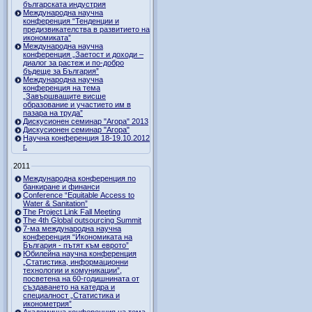
българската индустрия
Международна научна
конференция “Тенденции и
предизвикателства в развитието на
икономиката”
Международна научна
конференция „Заетост и доходи –
диалог за растеж и по-добро
бъдеще за България”
Международна научна
конференция на тема
„Завършващите висше
образование и участието им в
пазара на труда”
Дискусионен семинар "Агора" 2013
Дискусионен семинар "Агора"
Научна конференция 18-19.10.2012
г.
2011
Международна конференция по
банкиране и финанси
Conference “Equitable Access to
Water & Sanitation”
The Project Link Fall Meeting
The 4th Global outsourcing Summit
7-ма международна научна
конференция “Икономиката на
България - пътят към еврото”
Юбилейна научна конференция
„Статистика, информационни
технологии и комуникации”,
посветена на 60-годишнината от
създаването на катедра и
специалност „Статистика и
иконометрия”
Академична конференция на тема