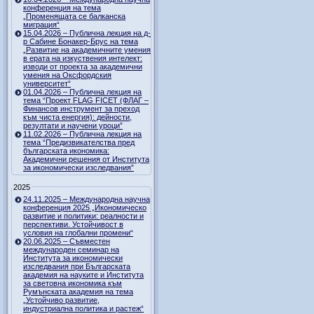
конференция на тема
„Променящата се балканска
миграция“
15.04.2026 – Публична лекция на д-
р Сабине Бонакер-Брус на тема
„Развитие на академичните умения
в ерата на изкуствения интелект:
изводи от проекта за академични
умения на Оксфордския
университет“
01.04.2026 – Публична лекция на
тема “Проект FLAG FICET (ФЛАГ –
Финансов инструмент за преход
към чиста енергия): дейности,
резултати и научени уроци”
11.02.2026 – Публична лекция на
тема “Предизвикателства пред
българската икономика:
Академични решения от Института
за икономически изследвания”
2025
24.11.2025 – Международна научна
конференция 2025 „Икономическо
развитие и политики: реалности и
перспективи. Устойчивост в
условия на глобални промени“
20.06.2025 – Съвместен
международен семинар на
Института за икономически
изследвания при Българската
академия на науките и Института
за световна икономика към
Румънската академия на тема
„Устойчиво развитие,
индустриална политика и растеж“