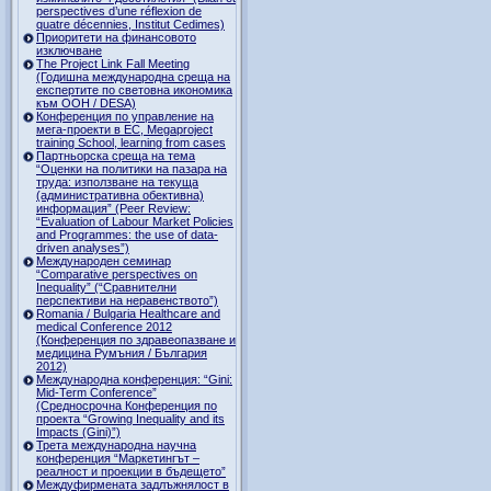
perspectives d’une réflexion de
quatre décennies, Institut Cedimes)
Приоритети на финансовото
изключване
The Project Link Fall Meeting
(Годишна международна среща на
експертите по световна икономика
към ООН / DESA)
Конференция по управление на
мега-проекти в ЕС, Megaproject
training School, learning from cases
Партньорска среща на тема
“Оценки на политики на пазара на
труда: използване на текуща
(административна обективна)
информация” (Peer Review:
“Evaluation of Labour Market Policies
and Programmes: the use of data-
driven analyses”)
Международен семинар
“Comparative perspectives on
Inequality” (“Сравнителни
перспективи на неравенството”)
Romania / Bulgaria Healthcare and
medical Conference 2012
(Конференция по здравеопазване и
медицина Румъния / България
2012)
Международна конференция: “Gini:
Mid-Term Conference”
(Средносрочна Конференция по
проекта “Growing Inequality and its
Impacts (Gini)”)
Трета международна научна
конференция “Маркетингът –
реалност и проекции в бъдещето”
Междуфирмената задлъжнялост в