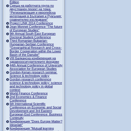
Edition
Среща на работната група по
двустранен проект на тема:
“Регионализация и европейска
интеграция в България и Румъния:
сравнително изследване”
Project LINK 2014 Conference
Jean Monnet Conference "The future
of European Studies"
9th Annual South East European
Doctoral Student Conference
Third Romanian-Bulgarian-
Hungarian-Serbian Conference
"Geographical Research and Cross-
Border Cooperation within the Lower
Basin of the Danube"
VIII Балканска конференция на
здравноосигурителните фондове
44th Annual Conference of University
Association for European Studies
Gordon-Kenan research seminar.
Science & technology policy
Gordon research сonference
science & technology policy: science
and technology policy in global
context
World Finance Conference
2nd Economics & Finance
Conference
6th International Scientific
Conference оn Economic and Social
Development and 3rd Eastern
European Esd Conference: Business
Continuity
Конференция "Does Europe Matter?
Ideaslab"
Конференция "Mutuall learning