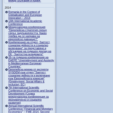
между България и Корея”
2014
Romania in the Context of
Globalisation and European
Integration – 2014
14th International Academic
Conference
Международна конференция
"Европейска стратегия срещу
свръх задлъжнялостта. Какво
трябва да се направи на
европейско равнище?"
Конференция на отдел „Заетост,
социални дейности и социално
включване“ за представяне и
обсъждане на годишен доклад на
ЕК: „Заетостна младежите“
26-та годишна конференция на
EAEPE “Unemployment and Austerity
in Mediterranean European
Countries”
Eвропейска мрежа от експерти
SYSDEM към отдел "Заетост,
социални дейности и включване
към Европейската комисия"
(Employment, Social Affairs &
Inclusion, ЕС)
7th International Scientific
Conference on Economic and Social
Development (Седма
международна конференция за
икономическо и социално
развитие)
Annual International Scientific
Conference “Financial and Monetary
Economics” – FME 2014, Second