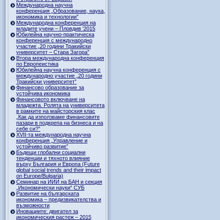
Международна научна
конференция „Образование, наука,
икономика и технологии”
Международна конференция на
младите учени – Пловдив '2015
Юбилейна научно-практическа
конференция с международно
участие „20 години Тракийски
университет – Стара Загора”
Втора международна конференция
по Европеистика
Юбилейна научна конференция с
международно участие „20 години
Тракийски университет”
Финансово образование за
устойчива икономика
Финансовото включване на
младежта. Ролята на университета
в рамките на майсторския клас
„Как да използваме финансовите
пазари в подкрепа на бизнеса и на
себе си?”
XVII-та международна научна
конференция „Управление и
устойчиво развитие”
Бъдещи глобални социални
тенденции и тяхното влияние
върху България и Европа (Future
global social trends and their impact
on Europe/Bulgaria)
Семинар на ИИИ на БАН и секция
„Икономически науки“ СУБ
Развитие на българската
икономика – предизвикателства и
възможности
Иновациите: двигател за
икономическия растеж – 2015