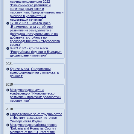
научна конференция 2022
"Икономическо развитие и
политики: реалности и
перспективи. Предизвикателства и
рискове в условията на
наслагващи се кризи"
17.10.2022 г. - кръгла маса
„Възможности за устойчиво
развитие на земеделието в
Добруджа чрез увеличаване на
добавената стойност по
производствената и търговската
верига“
09.03.2022 - кръгла маса
"Енергийната бедност в България:
дефиниране и политики"
2021
Кръгла маса „Съвременни
трансформации на стопанската
дейност”
2019
Международна научна
конференция “Икономическо
развитие и политики: реалности и
перспективи”
2018
Споразумение за сътрудничество
с Института за развитието към
Университета Фудан
Международна работна среща
"Bulgaria and Romania: Country
Members of the EU, Part of the