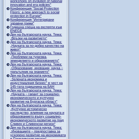
workshops on evolution of national
innovation and era policies"
Конференция "Social Protection
Floors: a new approach to social
protection in Europe"
Конференция "Интегрирани
здравни грижи"
Годишна среща на експерти към
ENEGE
Ден на българската наука. Тема:
„Връзки на развитието”
Ден на българската наука. Тема:
„Науката за по-добро качество на
живот”
Ден на българската наука. Тема:
„Проблеми на туризма,
земеделието и образованието”
Ден на българската наука. Тема:
„Образование, иновации, наука –
триъгълник на знанието”
Ден на българската наука. Тема:
„Зелената икономика и
индустриалния бизнес” в чест на
145-тата годишнина на БАН
Ден на българската наука. Тема:
„Науката – гарант за социално-
икономическото и културно
развитие на Бургаска област”
Ден на българската наука. Тема:
„Културно историческо
наследство, влияние на науката и
образованието върху социално-
икономическото развитие на град
Сливен и Сливенски регион“
Ден на българската наука. Тема:
„Иновациите – предпоставка за
ускорено развитие на икономиката
в Пловдивския регион“