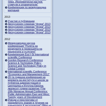
тема „Икономически растеж:
стимули и ограничители”
Конференция по международна
миграция
2013
Участие и публикации
Дискусионен семинар "Агора" 2013
Дискусионен семинар "Агора" 2013
Дискусионен семинар "Агора" 2013
Дискусионен семинар "Агора" 2013
2012
Международна научна
конференция “Ролята на
медиумите в промоцията на
продуктите и услугите"
Конференция Esd I-St International
scientific Conference
Gordon Research Сonference
Science & Technology Policy:
Science and Technology Policy in
Global Context
International scientific Conference
“Economics and Management-2012”
20-та годишна конференция на
мрежата на институти и школи за
публична администрация в
Централна и Източна Европа:
двадесет години развитие (The
20th Nispacee Annual Conference:
Public Administration East and West:
Twenty years of Development
Изводи и перспективи от
придобитото знание в течение на
изминалите 4 десетилетия” (Bilan et