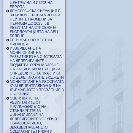
ЦЕНТРАЛНА И ИЗТОЧНА
ЕВРОПА
ДЕМОГРАФСКА СИТУАЦИЯ В
30 КИЛОМЕТРОВАТА ЗОНА И
НЕЙНИТЕ ПРОМЕНИ ЗА
ПЕРИОДА ДО 2025 Г. В
РЕЗУЛТАТ НА СТРОЕЖА И
ЕКСПЛОАТАЦИЯТА НА АЕЦ
БЕЛЕНЕ
БЕНЧМАРК ПО МЕСТНИ
ФИНАНСИ
ИЗВЪРШВАНЕ НА
МОНИТОРИНГ НА
РАЗВИТИЕТО НА СИСТЕМАТА
НА ДЕЛЕГИРАНИТЕ
БЮДЖЕТИ. ОРГАНИЗИРАНЕ
НА НАЦИОНАЛНА СРЕЩА ЗА
ОПРЕДЕЛЯНЕ НА ПРАКТИКИ
ПО ДЕЛЕГИРАНИТЕ БЮДЖЕТИ
МОНИТОРИНГ НА РЕФОРМАТА
КЪМ ДЕЦЕНТРАЛИЗАЦИЯ НА
ДЪРЖАВНОТО УПРАВЛЕНИЕ В
БЪЛГАРИЯ
ОЦЕНЯВАНЕ НА
РЕЗУЛТАТИТЕ ОТ
ПРИЛОЖЕНИЕТО НА
СТАНДАРТИТЕ ЗА
ФИНАНСИРАНЕ НА
ДЕЛЕГИРАНИТЕ УСЛУГИ В
ОБРАЗОВАНИЕТО,
ЗДРАВЕОПАЗВАНЕТО,
СОЦИАЛНИТЕ ГРИЖИ И