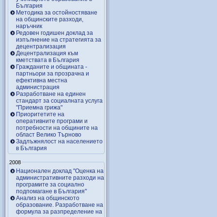
България
Методика за остойностяване
на общинските разходи,
наръчник
Редовен годишен доклад за
изпълнение на стратегията за
децентрализация
Децентрализация към
кметствата в България
Гражданите и общината -
партньори за прозрачна и
ефективна местна
администрация
Разработване на единен
стандарт за социалната услуга
"Приемна грижа"
Приоритетите на
оперативните програми и
потребности на общините на
област Велико Търново
Задлъжнялост на населението
в България
2008
Национален доклад "Оценка на
административните разходи на
програмите за социално
подпомагане в България"
Анализ на общинското
образование. Разработване на
формула за разпределение на