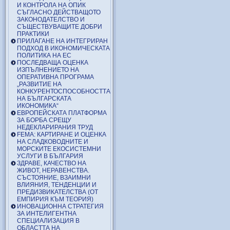
И КОНТРОЛА НА ОПИК
СЪГЛАСНО ДЕЙСТВАЩОТО
ЗАКОНОДАТЕЛСТВО И
СЪЩЕСТВУВАЩИТЕ ДОБРИ
ПРАКТИКИ
ПРИЛАГАНЕ НА ИНТЕГРИРАН
ПОДХОД В ИКОНОМИЧЕСКАТА
ПОЛИТИКА НА ЕС
ПОСЛЕДВАЩА ОЦЕНКА
ИЗПЪЛНЕНИЕТО НА
ОПЕРАТИВНА ПРОГРАМА
„РАЗВИТИЕ НА
КОНКУРЕНТОСПОСОБНОСТТА
НА БЪЛГАРСКАТА
ИКОНОМИКА“
ЕВРОПЕЙСКАТА ПЛАТФОРМА
ЗА БОРБА СРЕЩУ
НЕДЕКЛАРИРАНИЯ ТРУД
FEMA: КАРТИРАНЕ И ОЦЕНКА
НА СЛАДКОВОДНИТЕ И
МОРСКИТЕ ЕКОСИСТЕМНИ
УСЛУГИ В БЪЛГАРИЯ
ЗДРАВЕ, КАЧЕСТВО НА
ЖИВОТ, НЕРАВЕНСТВА.
СЪСТОЯНИЕ, ВЗАИМНИ
ВЛИЯНИЯ, ТЕНДЕНЦИИ И
ПРЕДИЗВИКАТЕЛСТВА (ОТ
ЕМПИРИЯ КЪМ ТЕОРИЯ)
ИНОВАЦИОННА СТРАТЕГИЯ
ЗА ИНТЕЛИГЕНТНА
СПЕЦИАЛИЗАЦИЯ В
ОБЛАСТТА НА