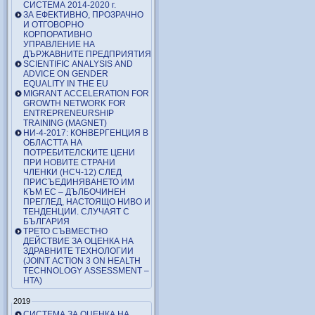
СИСТЕМА 2014-2020 г.
ЗА ЕФЕКТИВНО, ПРОЗРАЧНО
И ОТГОВОРНО
КОРПОРАТИВНО
УПРАВЛЕНИЕ НА
ДЪРЖАВНИТЕ ПРЕДПРИЯТИЯ
SCIENTIFIC ANALYSIS AND
ADVICE ON GENDER
EQUALITY IN THE EU
MIGRANT ACCELERATION FOR
GROWTH NETWORK FOR
ENTREPRENEURSHIP
TRAINING (MAGNET)
НИ-4-2017: КОНВЕРГЕНЦИЯ В
ОБЛАСТТА НА
ПОТРЕБИТЕЛСКИТЕ ЦЕНИ
ПРИ НОВИТЕ СТРАНИ
ЧЛЕНКИ (НСЧ-12) СЛЕД
ПРИСЪЕДИНЯВАНЕТО ИМ
КЪМ ЕС – ДЪЛБОЧИНЕН
ПРЕГЛЕД, НАСТОЯЩО НИВО И
ТЕНДЕНЦИИ. СЛУЧАЯТ С
БЪЛГАРИЯ
ТРЕТО СЪВМЕСТНО
ДЕЙСТВИЕ ЗА ОЦЕНКА НА
ЗДРАВНИТЕ ТЕХНОЛОГИИ
(JOINT ACTION 3 ON HEALTH
TECHNOLOGY ASSESSMENT –
HTA)
2019
СИСТЕМА ЗА ОЦЕНКА НА