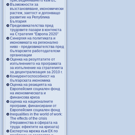
присъединяването към ЕС
Възможности за
възстановяване, икономически
растеж, заетост и догонващо
развитие на Република
България
Предизвикателства пред
трудовите пазари в контекста
на Стратегия “Европа 2020”
Синергия на политиката и
икономиката на регионално
ниво - предизвикателства пред
българските работодателски
организации
Оценка на резултатите от
изпълнението на програмата
за изпълнение на стратегията
за децентрализация за 2010 г.
Конкурентоспособност на
българската икономика
Оценка на реакцията на
Европейския социален фонд
на икономическата и
финансова криза
оценка на националните
програми, финансирани от
Европейския социален фонд
Inequalities in the world of work:
The effects of the crisis
(Неравенства в сферата на
труда: ефектите на кризата)
Експертна мрежа към ЕК по