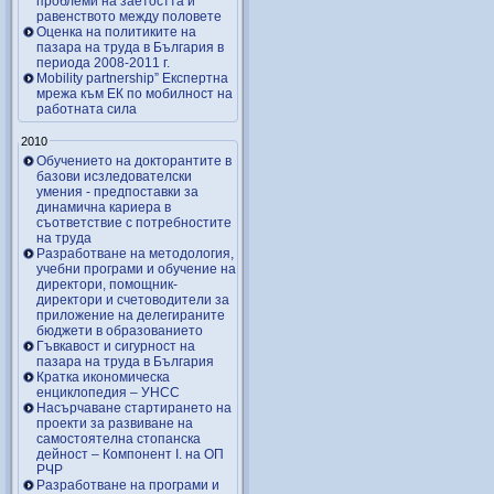
проблеми на заетостта и
равенството между половете
Оценка на политиките на
пазара на труда в България в
периода 2008-2011 г.
Mobility partnership” Експертна
мрежа към ЕК по мобилност на
работната сила
2010
Обучението на докторантите в
базови исзледователски
умения - предпоставки за
динамична кариера в
съответствие с потребностите
на труда
Разработване на методология,
учебни програми и обучение на
директори, помощник-
директори и счетоводители за
приложение на делегираните
бюджети в образованието
Гъвкавост и сигурност на
пазара на труда в България
Кратка икономическа
енциклопедия – УНСС
Насърчаване стартирането на
проекти за развиване на
самостоятелна стопанска
дейност – Компонент I. на ОП
РЧР
Разработване на програми и