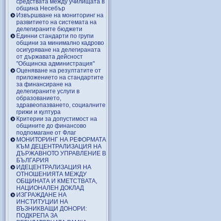
средствата между училищата в
община Несебър
Извършване на мониторинг на
развитието на системата на
делегираните бюджети
Единни стандарти по групи
общини за минимално кадрово
осигуряване на делегираната
от държавата дейсност
"Общинска администрация"
Оценяване на резултатите от
приложението на стандартите
за финансиране на
делегираните услуги в
образованието,
здравеопазването, социалните
грижи и култура
Критерии за допустимост на
общините до финансово
подпомагане от Флаг
МОНИТОРИНГ НА РЕФОРМАТА
КЪМ ДЕЦЕНТРАЛИЗАЦИЯ НА
ДЪРЖАВНОТО УПРАВЛЕНИЕ В
БЪЛГАРИЯ
ИДЕЦЕНТРАЛИЗАЦИЯ НА
ОТНОШЕНИЯТА МЕЖДУ
ОБЩИНАТА И КМЕТСТВАТА,
НАЦИОНАЛЕН ДОКЛАД
ИЗГРАЖДАНЕ НА
ИНСТИТУЦИИ НА
ВЪЗНИКВАЩИ ДОНОРИ:
ПОДКРЕПА ЗА