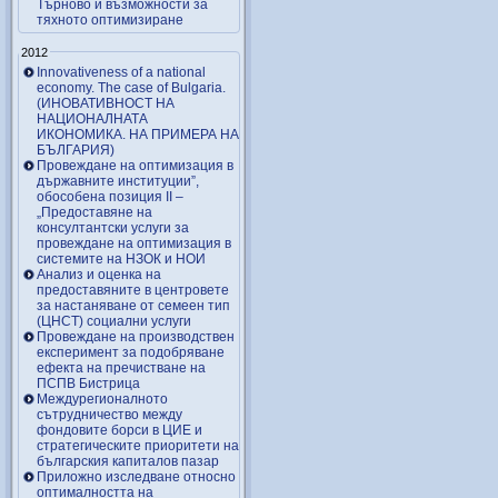
Търново и възможности за
тяхното оптимизиране
2012
Innovativeness of a national
economy. The case of Bulgaria.
(ИНОВАТИВНОСТ НА
НАЦИОНАЛНАТА
ИКОНОМИКА. НА ПРИМЕРА НА
БЪЛГАРИЯ)
Провеждане на оптимизация в
държавните институции”,
обособена позиция ІІ –
„Предоставяне на
консултантски услуги за
провеждане на оптимизация в
системите на НЗОК и НОИ
Анализ и оценка на
предоставяните в центровете
за настаняване от семеен тип
(ЦНСТ) социални услуги
Провеждане на производствен
експеримент за подобряване
ефекта на пречистване на
ПСПВ Бистрица
Междурегионалното
сътрудничество между
фондовите борси в ЦИЕ и
стратегическите приоритети на
българския капиталов пазар
Приложно изследване относно
оптималността на