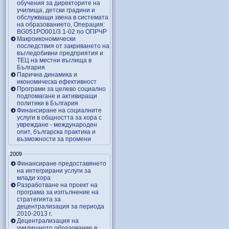
обучения за директорите на
училища, детски градини и
обслужващи звена в системата
на образованието, Операция:
BG051PO001/3.1-02 по ОПРЧР
Макроикономически
последствия от закриването на
въгледобивни предприятия и
ТЕЦ на местни въглища в
България
Парична динамика и
икономическа ефективност
Програми за целево социално
подпомагане и активиращи
политики в България
Финансиране на социалните
услуги в общността за хора с
увреждане - международен
опит, българска практика и
възможности за промени
2009
Финансиране предоставянето
на интегрирани услуги за
млади хора
Разработване на проект на
програма за изпълнение на
стратегията за
децентрализация за периода
2010-2013 г.
Децентрализация на
училищното образование в