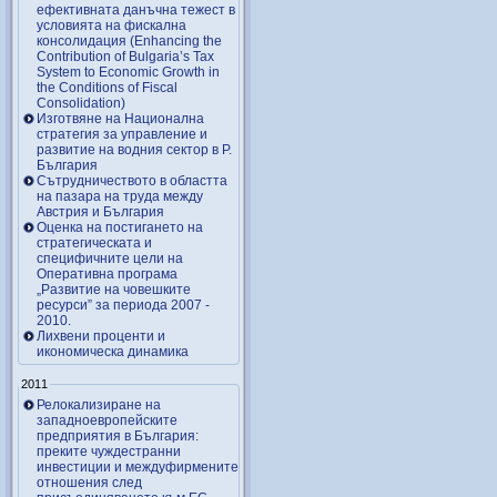
ефективната данъчна тежест в
условията на фискална
консолидация (Enhancing the
Contribution of Bulgaria’s Tax
System to Economic Growth in
the Conditions of Fiscal
Consolidation)
Изготвяне на Национална
стратегия за управление и
развитие на водния сектор в Р.
България
Сътрудничеството в областта
на пазара на труда между
Австрия и България
Оценка на постигането на
стратегическата и
специфичните цели на
Оперативна програма
„Развитие на човешките
ресурси” за периода 2007 ‑
2010.
Лихвени проценти и
икономическа динамика
2011
Релокализиране на
западноевропейските
предприятия в България:
преките чуждестранни
инвестиции и междуфирмените
отношения след