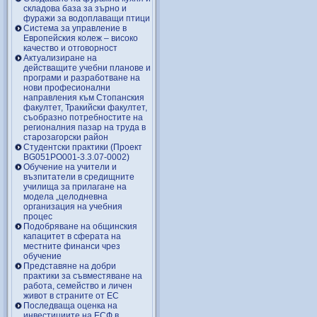
складова база за зърно и
фуражи за водоплаващи птици
Система за управление в
Европейския колеж – високо
качество и отговорност
Актуализиране на
действащите учебни планове и
програми и разработване на
нови професионални
направления към Стопанския
факултет, Тракийски факултет,
съобразно потребностите на
регионалния пазар на труда в
старозагорски район
Студентски практики (Проект
BG051PO001-3.3.07-0002)
Обучение на учители и
възпитатели в средищните
училища за прилагане на
модела „целодневна
организация на учебния
процес
Подобряване на общинския
капацитет в сферата на
местните финанси чрез
обучение
Представяне на добри
практики за съвместяване на
работа, семейство и личен
живот в страните от ЕС
Последваща оценка на
инвестициите на ЕСФ в