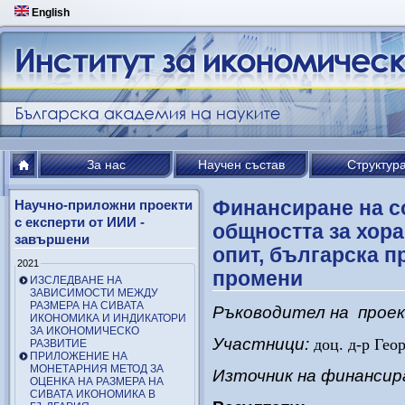
English
За нас
Научен състав
Структур
Финансиране на с
Научно-приложни проекти
с експерти от ИИИ -
общността за хор
завършени
опит, българска п
2021
промени
ИЗСЛЕДВАНЕ НА
ЗАВИСИМОСТИ МЕЖДУ
РАЗМЕРА НА СИВАТА
Ръководител на прое
ИКОНОМИКА И ИНДИКАТОРИ
ЗА ИКОНОМИЧЕСКО
Участници:
доц. д-р Гео
РАЗВИТИЕ
ПРИЛОЖЕНИЕ НА
МОНЕТАРНИЯ МЕТОД ЗА
Източник на финансир
ОЦЕНКА НА РАЗМЕРА НА
СИВАТА ИКОНОМИКА В