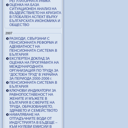
РЕГУЛАТОРНАТА РАМКА
ОЦЕНКА НА БАЗА
СИТУАЦИОНЕН АНАЛИЗ НА
ВЪЗДЕЙСТВИЕТО НА КРИЗАТА
В ГЛОБАЛЕН АСПЕКТ ВЪРХУ
БЪЛГАРСКАТА ИКОНОМИКА И
ОБЩЕСТВО
2007
РАЗХОДИ, СВЪРЗАНИ С
ПЕНСИОННАТА РЕФОРМА И
АДЕКВАТНОСТ НА
ПЕНСИОННАТА СИСТЕМА В
БЪЛГАРИЯ
ЕКСПЕРТЕН ДОКЛАД ЗА
ОЦЕНКА НА ПРОГРАМАТА НА
МЕЖДУНАРОДНАТА
ОРГАНИЗАЦИЯ ПО ТРУДА ЗА
“ДОСТОЕН ТРУД” В УКРАЙНА
ЗА ПЕРИОДА 2000-2006 г.
ПЕНСИОННАТА СИСТЕМА В
БЪЛГАРИЯ
КЛЮЧОВИ ИНДИКАТОРИ ЗА
РАВНОПОСТАВЕНОСТ НА
ЖЕНИТЕ И МЪЖЕТЕ В
БЪЛГАРИЯ В СФЕРИТЕ НА
ТРУДА, ОБРАЗОВАНИЕТО,
ЗДРАВЕТО И СЕМЕЙСТВОТО
НАМАЛЯВАНЕ НА
ОТПАДЪЧНИТЕ ВОДИ ОТ
ИНДУСТРИЯТА В БЪДЕЩЕ –
КЪМ НУЛЕВИ ЕМИСИИ В