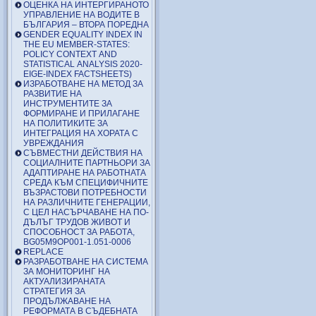
ОЦЕНКА НА ИНТЕРГИРАНОТО
УПРАВЛЕНИЕ НА ВОДИТЕ В
БЪЛГАРИЯ – ВТОРА ПОРЕДНА
GENDER EQUALITY INDEX IN
THE EU MEMBER-STATES:
POLICY CONTEXT AND
STATISTICAL ANALYSIS 2020-
EIGE-INDEX FACTSHEETS)
ИЗРАБОТВАНЕ НА МЕТОД ЗА
РАЗВИТИЕ НА
ИНСТРУМЕНТИТЕ ЗА
ФОРМИРАНЕ И ПРИЛАГАНЕ
НА ПОЛИТИКИТЕ ЗА
ИНТЕГРАЦИЯ НА ХОРАТА С
УВРЕЖДАНИЯ
СЪВМЕСТНИ ДЕЙСТВИЯ НА
СОЦИАЛНИТЕ ПАРТНЬОРИ ЗА
АДАПТИРАНЕ НА РАБОТНАТА
СРЕДА КЪМ СПЕЦИФИЧНИТЕ
ВЪЗРАСТОВИ ПОТРЕБНОСТИ
НА РАЗЛИЧНИТЕ ГЕНЕРАЦИИ,
С ЦЕЛ НАСЪРЧАВАНЕ НА ПО-
ДЪЛЪГ ТРУДОВ ЖИВОТ И
СПОСОБНОСТ ЗА РАБОТА,
BG05M9OP001-1.051-0006
REPLACE
РАЗРАБОТВАНЕ НА СИСТЕМА
ЗА МОНИТОРИНГ НА
АКТУАЛИЗИРАНАТА
СТРАТЕГИЯ ЗА
ПРОДЪЛЖАВАНЕ НА
РЕФОРМАТА В СЪДЕБНАТА