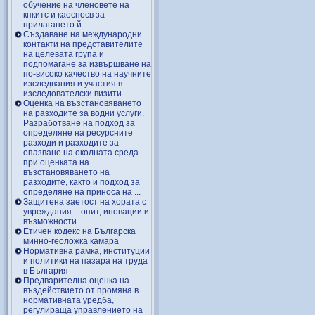
обучение на членовете на
кпкитс и каосносв за
прилагането й
Създаване на международни
контакти на представителите
на целевата група и
подпомагане за извършване на
по-високо качество на научните
изследвания и участия в
изследователски визити
Оценка на възстановяването
на разходите за водни услуги.
Разработване на подход за
определяне на ресурсните
разходи и разходите за
опазване на околната среда
при оценката на
възстановяването на
разходите, както и подход за
определяне на приноса на ...
Защитена заетост на хората с
увреждания – опит, иновации и
възможности
Етичен кодекс на Българска
минно-геоложка камара
Нормативна рамка, институции
и политики на пазара на труда
в България
Предварителна оценка на
въздействието от промяна в
нормативната уредба,
регулираща управлението на