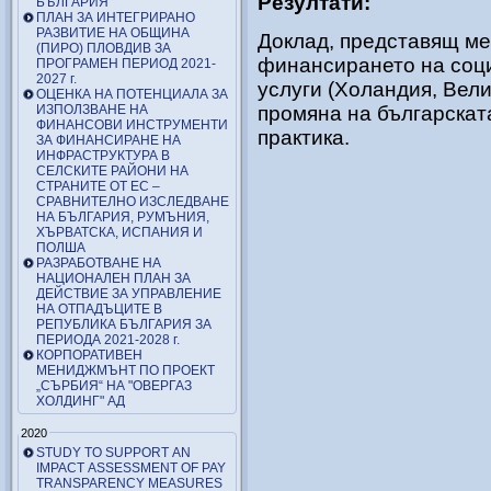
Резултати:
БЪЛГАРИЯ
ПЛАН ЗА ИНТЕГРИРАНО
РАЗВИТИЕ НА ОБЩИНА
Доклад, представящ ме
(ПИРО) ПЛОВДИВ ЗА
финансирането на соц
ПРОГРАМЕН ПЕРИОД 2021-
2027 г.
услуги (Холандия, Вел
ОЦЕНКА НА ПОТЕНЦИАЛА ЗА
ИЗПОЛЗВАНЕ НА
промяна на българскат
ФИНАНСОВИ ИНСТРУМЕНТИ
практика.
ЗА ФИНАНСИРАНЕ НА
ИНФРАСТРУКТУРА В
СЕЛСКИТЕ РАЙОНИ НА
СТРАНИТЕ ОТ ЕС –
СРАВНИТЕЛНО ИЗСЛЕДВАНЕ
НА БЪЛГАРИЯ, РУМЪНИЯ,
ХЪРВАТСКА, ИСПАНИЯ И
ПОЛША
РАЗРАБОТВАНЕ НА
НАЦИОНАЛЕН ПЛАН ЗА
ДЕЙСТВИЕ ЗА УПРАВЛЕНИЕ
НА ОТПАДЪЦИТЕ В
РЕПУБЛИКА БЪЛГАРИЯ ЗА
ПЕРИОДА 2021-2028 г.
КОРПОРАТИВЕН
МЕНИДЖМЪНТ ПО ПРОЕКТ
„СЪРБИЯ“ НА "ОВЕРГАЗ
ХОЛДИНГ" АД
2020
STUDY TO SUPPORT AN
IMPACT ASSESSMENT OF PAY
TRANSPARENCY MEASURES