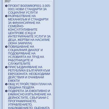
2017
ПРОЕКТ BG05M9OP001-3.005-
0001 НОВИ СТАНДАРТИ ЗА
СОЦИАЛНИ УСЛУГИ
РАЗРАБОТВАНЕ НА
МЕХАНИЗЪМ И СТАНДАРТИ
ЗА ФИНАНСИРАНЕ НА
СЕМЕЙНО-
КОНСУЛТАТИВНИТЕ
ЦЕНТРОВЕ (СКЦ) И
ИНТЕГРИРАНИТЕ УСЛУГИ ЗА
ДЕЦА, ЖЕРТВИ НА НАСИЛИЕ
(ЗОНА ЗАКРИЛА)
ПОВИШАВАНЕ НА
СОЦИАЛНИЯ ДИАЛОГ И
ПОДОБРЯВАНЕ НА
УСЛОВИЯТА НА ТРУД НА
РАБОТНИЦИТЕ И
СЛУЖИТЕЛИТЕ
ПРИСЪЕДИНЯВАНЕ НА
РЕПУБЛИКА БЪЛГАРИЯ КЪМ
ЕВРОЗОНАТА: НЕОБХОДИМИ
ДЕЙСТВИЯ И ОЧАКВАНИ
ЕФЕКТИ
ОБЩ УСТРОЙСТВЕН ПЛАН НА
ОБЩИНА ПЕЩЕРА
ПОДКРЕПА ЗА ЕФЕКТИВНО И
ЕФИКАСНО ИЗПЪЛНЕНИЕ НА
ДЕЙНОСТИТЕ, СВЪРЗАНИ С
ПРОГРАМИРАНЕТО,
УПРАВЛЕНИЕТО,
НАБЛЮДЕНИЕТО, ОЦЕНКАТА