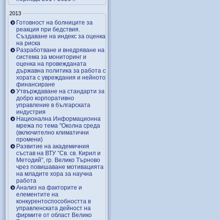
2013
Готовност на болниците за
реакция при бедствия.
Създаване на индекс за оценка
на риска
Разработване и внедряване на
система за мониторинг и
оценка на провежданата
държавна политика за работа с
хората с увреждания и нейното
финансиране
Утвърждаване на стандарти за
добро корпоративно
управление в българската
индустрия
Национална Информационна
мрежа по тема "Околна среда
(включително климатични
промени)
Развитие на академичния
състав на ВТУ ”Св. св. Кирил и
Методий”, гр. Велико Търново
чрез повишаване мотивацията
на младите хора за научна
работа
Анализ на факторите и
елементите на
конкурентоспособността в
управленската дейност на
фирмите от област Велико