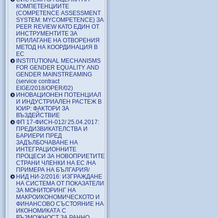
КОМПЕТЕНЦИИТЕ
(COMPETENCE ASSESSMENT
SYSTEM: MYCOMPETENCE) ЗА
PEER REVIEW КАТО ЕДИН ОТ
ИНСТРУМЕНТИТЕ ЗА
ПРИЛАГАНЕ НА ОТВОРЕНИЯ
МЕТОД НА КООРДИНАЦИЯ В
ЕС
INSTITUTIONAL MECHANISMS
FOR GENDER EQUALITY AND
GENDER MAINSTREAMING
(service contract
EIGE/2018/OPER/02)
ИНОВАЦИОНЕН ПОТЕНЦИАЛ
И ИНДУСТРИАЛЕН РАСТЕЖ В
ЮИР: ФАКТОРИ ЗА
ВЪЗДЕЙСТВИЕ
ФП 17-ФИСН-012/ 25.04.2017:
ПРЕДИЗВИКАТЕЛСТВА И
БАРИЕРИ ПРЕД
ЗАДЪЛБОЧАВАНЕ НА
ИНТЕГРАЦИОННИТЕ
ПРОЦЕСИ ЗА НОВОПРИЕТИТЕ
СТРАНИ ЧЛЕНКИ НА ЕС /НА
ПРИМЕРА НА БЪЛГАРИЯ/
НИД НИ-2/2016: ИЗГРАЖДАНЕ
НА СИСТЕМА ОТ ПОКАЗАТЕЛИ
ЗА МОНИТОРИНГ НА
МАКРОИКОНОМИЧЕСКОТО И
ФИНАНСОВО СЪСТОЯНИЕ НА
ИКОНОМИКАТА С
ВЪЗМОЖНОСТ ЗА РАННО