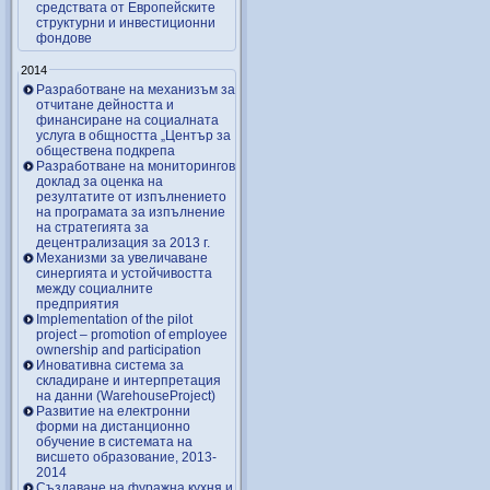
средствата от Европейските
структурни и инвестиционни
фондове
2014
Разработване на механизъм за
отчитане дейността и
финансиране на социалната
услуга в общността „Център за
обществена подкрепа
Разработване на мониторингов
доклад за оценка на
резултатите от изпълнението
на програмата за изпълнение
на стратегията за
децентрализация за 2013 г.
Механизми за увеличаване
синергията и устойчивостта
между социалните
предприятия
Implementation of the pilot
project – promotion of employee
ownership and participation
Иновативна система за
складиране и интерпретация
на данни (WarehouseProject)
Развитие на електронни
форми на дистанционно
обучение в системата на
висшето образование, 2013-
2014
Създаване на фуражна кухня и