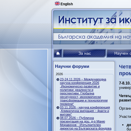
English
За нас
Научен 
Научни форуми
Чет
пром
2026
23-24.11.2026 – Международна
научна конференция 2026
7-8.10
„Икономическо развитие и
универ
политики: реалности и
перспективи. Глобална
Четвъ
несигурност, икономически
разви
трансформации и технологични
промени“
03.11.2026 - научна конференция
Органи
„Климатична миграция – факти и
митове“
Участи
08.07.2026 – Публична
презентация на доц. д-р Маню
до
Моравенов - Изпълнителен
директор на Българската фондова
би