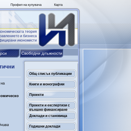
Профил на купувача
Карта
кономическата теория
равлението и бизнеса
ифицирани икономисти
урси
Свободни длъжности
тични
Общ списък публикации
 на
Книги и монографии
Проекти
номическо
Проекти и експертизи с
външно финансиране
Доклади и становища
йчива
Годишни доклади