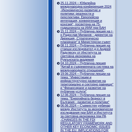
25.11.2024 – Юбилейна
международна конференция 2024
„Икономическо развитие и
политики: реалности и
перспективи. Европейска
интеграция, конвергенция и
кохезия“, посветена на 75-
годишнината на ИИИ при БАН
15.11.2024 – Публична лекция на г-
н Радослав Миланов - директор на
Дирекция „Стратегическо
планиране“ в Министерски съвет
08.11.2024 – Публична лекция на
старши изследовател д-р Андрей
Радулеску от Института за
световна икономика на
Румънската академия
04.10.2024 – Публична лекция
“Китай в съвременната система на
международните отношения”
19.06.2024 – Публични лекции на
тема: “Инвестиции и
инфраструктурно развитие на
териториално и секторно равнище”
и “Финансиране и развитие на
публични услуги”
12.06.2024 – Публична лекция на
тема: "Енергийната бедност в
България - развитие и политики"
06.06.2024 – Съвместен уебинар
между Института за икономически
изследвания при БАН и Института
за световна икономика при РА
„CHANGES IN THE FDI
REGULATORY FRAMEWORK AND
OTHER KEY ECONOMIC ISSUES
IN THE EU: IMPLICATIONS FOR