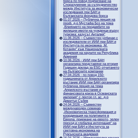
борса по повод подписване на
Споразумение за сътрудничество
между Института за икономически
изследвания при БАН и
Българската фондова борса
01.07.2026 – Публична лекция на
проф. д-р Мустафа Боз на тема
„Влиянието на продажбите на
жилищни имоти на чужденци върху
туризма: казусът Анталия“
11.06.2026 – Съвместен уебинар с
изследователи от ИИИ при БАН и
Института по икономика „М.
Котанян“ към Националната
академия на науките на Република
Армения
10.06.2026 - ИИИ при БАН
организира представяне на втория
Годишен доклад за ESG отчитането
на българските компании
27.04.2026 - по повод 150-
годишнината от Априлското
въстание ИИИ при БАН организира
публична лекция на тема
„Априлското въстание и
финансовата криза в Османската
империя“ с лектор гл. ас. д-р
Димитър Събев
24.04.2026 – Съвместен
международен семинар
„Икономическа трансформация и
координация на политиките в
Европа: приемане на еврото, зелен
преход и глобална интеграция“ на
ИИИ при БАН и Института за
световна икономика на
Румънската академия
16.04.2026 – Международна научна