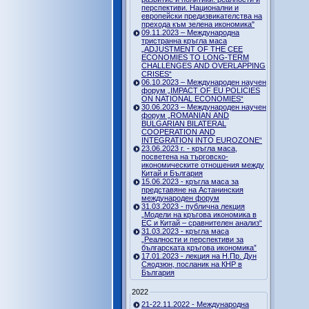
перспективи. Национални и
европейски предизвикателства на
прехода към зелена икономика"
09.11.2023 – Международна
тристранна кръгла маса
„ADJUSTMENT OF THE CEE
ECONOMIES TO LONG-TERM
CHALLENGES AND OVERLAPPING
CRISES“
06.10.2023 – Международен научен
форум „IMPACT OF EU POLICIES
ON NATIONAL ECONOMIES“
30.06.2023 – Международен научен
форум „ROMANIAN AND
BULGARIAN BILATERAL
COOPERATION AND
INTEGRATION INTO EUROZONE“
23.06.2023 г. - кръгла маса,
посветена на търговско-
икономическите отношения между
Китай и България
15.06.2023 - кръгла маса за
представяне на Астанинския
международен форум
31.03.2023 - публична лекция
„Модели на кръгова икономика в
ЕС и Китай – сравнителен анализ“
31.03.2023 - кръгла маса
„Реалности и перспективи за
българската кръгова икономика”
17.01.2023 - лекция на Н.Пр. Дун
Сяодзюн, посланик на КНР в
България
2022
21-22.11.2022 - Международна