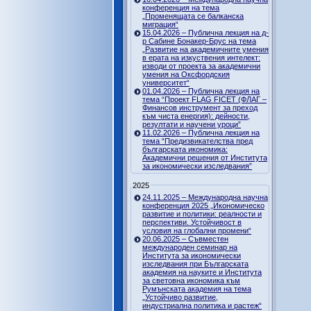
конференция на тема
„Променящата се балканска
миграция“
15.04.2026 – Публична лекция на д-
р Сабине Бонакер-Брус на тема
„Развитие на академичните умения
в ерата на изкуствения интелект:
изводи от проекта за академични
умения на Оксфордския
университет“
01.04.2026 – Публична лекция на
тема “Проект FLAG FICET (ФЛАГ –
Финансов инструмент за преход
към чиста енергия): дейности,
резултати и научени уроци”
11.02.2026 – Публична лекция на
тема “Предизвикателства пред
българската икономика:
Академични решения от Института
за икономически изследвания”
2025
24.11.2025 – Международна научна
конференция 2025 „Икономическо
развитие и политики: реалности и
перспективи. Устойчивост в
условия на глобални промени“
20.06.2025 – Съвместен
международен семинар на
Института за икономически
изследвания при Българската
академия на науките и Института
за световна икономика към
Румънската академия на тема
„Устойчиво развитие,
индустриална политика и растеж“