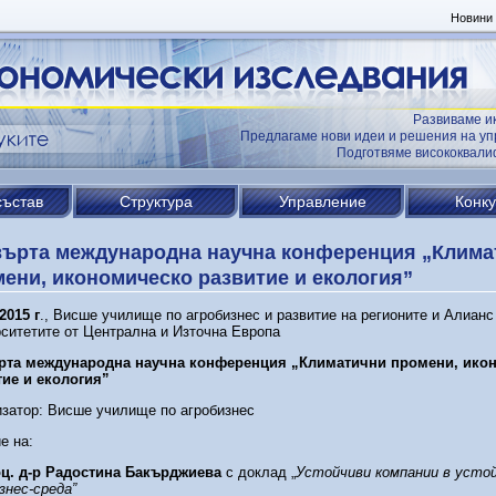
Новини
Развиваме и
Предлагаме нови идеи и решения на уп
Подготвяме висококвал
състав
Структура
Управление
Конк
върта международна научна конференция „Клима
ени, икономическо развитие и екология”
.2015 г
., Висше училище по агробизнес и развитие на регионите и Алианс
ситетите от Централна и Източна Европа
рта международна научна конференция „Климатични промени, ико
тие и екология”
затор: Висше училище по агробизнес
е на:
ц. д-р Радостина Бакърджиева
с доклад „
Устойчиви компании в усто
знес-среда”