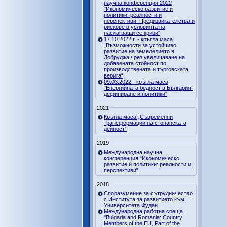
научна конференция 2022
"Икономическо развитие и
политики: реалности и
перспективи. Предизвикателства и
рискове в условията на
наслагващи се кризи"
17.10.2022 г. - кръгла маса
„Възможности за устойчиво
развитие на земеделието в
Добруджа чрез увеличаване на
добавената стойност по
производствената и търговската
верига“
09.03.2022 - кръгла маса
"Енергийната бедност в България:
дефиниране и политики"
2021
Кръгла маса „Съвременни
трансформации на стопанската
дейност”
2019
Международна научна
конференция “Икономическо
развитие и политики: реалности и
перспективи”
2018
Споразумение за сътрудничество
с Института за развитието към
Университета Фудан
Международна работна среща
"Bulgaria and Romania: Country
Members of the EU, Part of the