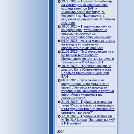
29.05.2025 – Съвместен уебинар
на Института за икономически
изследвания при БАН и
Икономическия институт „М.
Котанян“ към Националната
академия на науките на Република
Армения
19.05.2025 – Национална научна
конференция „Устойчивост на
човешките ресурси за
конкурентоспособна икономика“
04.04.2025 - Кръгла маса за пазара
на труда в условията на
еврозоната в ИИИ при БАН
21.03.2025 - Публична лекция на г-
жа Карина Ангелиева от
Международния център за наука и
технологии в ИИИ при БАН
19.03.2025 - Публична лекция на
доц. д-р Вита Юкневичене и г-жа
Саломея Ванагиене в ИИИ при
БАН
06.03.2025 - Кръгла маса за
представяне на резултатите от
проект „Географски подход за
изготвяне на Национална карта на
енергийната уязвимост на
домакинствата“
31.01.2025 – Публична лекция на
тема “Има ли място за интеграция
и сътрудничество в съвременната
световна търговия?”
17.01.2025 – Публична лекция на
Н.Пр. Дай Цинли, Посланик на КНР
в Р България
2024