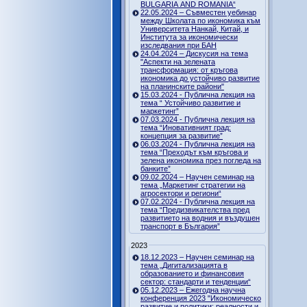
BULGARIA AND ROMANIA“
22.05.2024 – Съвместен уебинар
между Школата по икономика към
Университета Нанкай, Китай, и
Института за икономически
изследвания при БАН
24.04.2024 – Дискусия на тема
"Аспекти на зелената
трансформация: от кръгова
икономика до устойчиво развитие
на планинските райони"
15.03.2024 - Публична лекция на
тема “ Устойчиво развитие и
маркетинг”
07.03.2024 - Публична лекция на
тема “Иновативният град:
концепция за развитие”
06.03.2024 - Публична лекция на
тема “Преходът към кръгова и
зелена икономика през погледа на
банките”
09.02.2024 – Научен семинар на
тема „Маркетинг стратегии на
агросектори и региони“
07.02.2024 - Публична лекция на
тема “Предизвикателства пред
развитието на водния и въздушен
транспорт в България”
2023
18.12.2023 – Научен семинар на
тема „Дигитализацията в
образованието и финансовия
сектор: стандарти и тенденции“
05.12.2023 – Ежегодна научна
конференция 2023 "Икономическо
развитие и политики: реалности и