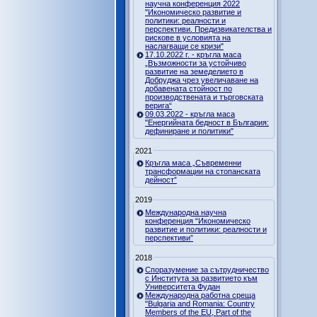
научна конференция 2022
"Икономическо развитие и
политики: реалности и
перспективи. Предизвикателства и
рискове в условията на
наслагващи се кризи"
17.10.2022 г. - кръгла маса
„Възможности за устойчиво
развитие на земеделието в
Добруджа чрез увеличаване на
добавената стойност по
производствената и търговската
верига“
09.03.2022 - кръгла маса
"Енергийната бедност в България:
дефиниране и политики"
2021
Кръгла маса „Съвременни
трансформации на стопанската
дейност”
2019
Международна научна
конференция “Икономическо
развитие и политики: реалности и
перспективи”
2018
Споразумение за сътрудничество
с Института за развитието към
Университета Фудан
Международна работна среща
"Bulgaria and Romania: Country
Members of the EU, Part of the