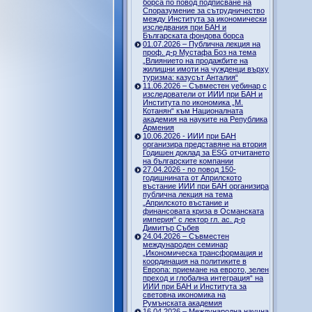
борса по повод подписване на
Споразумение за сътрудничество
между Института за икономически
изследвания при БАН и
Българската фондова борса
01.07.2026 – Публична лекция на
проф. д-р Мустафа Боз на тема
„Влиянието на продажбите на
жилищни имоти на чужденци върху
туризма: казусът Анталия“
11.06.2026 – Съвместен уебинар с
изследователи от ИИИ при БАН и
Института по икономика „М.
Котанян“ към Националната
академия на науките на Република
Армения
10.06.2026 - ИИИ при БАН
организира представяне на втория
Годишен доклад за ESG отчитането
на българските компании
27.04.2026 - по повод 150-
годишнината от Априлското
въстание ИИИ при БАН организира
публична лекция на тема
„Априлското въстание и
финансовата криза в Османската
империя“ с лектор гл. ас. д-р
Димитър Събев
24.04.2026 – Съвместен
международен семинар
„Икономическа трансформация и
координация на политиките в
Европа: приемане на еврото, зелен
преход и глобална интеграция“ на
ИИИ при БАН и Института за
световна икономика на
Румънската академия
16.04.2026 – Международна научна