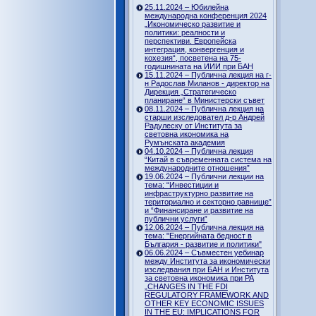
25.11.2024 – Юбилейна
международна конференция 2024
„Икономическо развитие и
политики: реалности и
перспективи. Европейска
интеграция, конвергенция и
кохезия“, посветена на 75-
годишнината на ИИИ при БАН
15.11.2024 – Публична лекция на г-
н Радослав Миланов - директор на
Дирекция „Стратегическо
планиране“ в Министерски съвет
08.11.2024 – Публична лекция на
старши изследовател д-р Андрей
Радулеску от Института за
световна икономика на
Румънската академия
04.10.2024 – Публична лекция
“Китай в съвременната система на
международните отношения”
19.06.2024 – Публични лекции на
тема: “Инвестиции и
инфраструктурно развитие на
териториално и секторно равнище”
и “Финансиране и развитие на
публични услуги”
12.06.2024 – Публична лекция на
тема: "Енергийната бедност в
България - развитие и политики"
06.06.2024 – Съвместен уебинар
между Института за икономически
изследвания при БАН и Института
за световна икономика при РА
„CHANGES IN THE FDI
REGULATORY FRAMEWORK AND
OTHER KEY ECONOMIC ISSUES
IN THE EU: IMPLICATIONS FOR