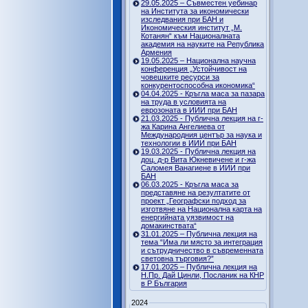
29.05.2025 – Съвместен уебинар
на Института за икономически
изследвания при БАН и
Икономическия институт „М.
Котанян“ към Националната
академия на науките на Република
Армения
19.05.2025 – Национална научна
конференция „Устойчивост на
човешките ресурси за
конкурентоспособна икономика“
04.04.2025 - Кръгла маса за пазара
на труда в условията на
еврозоната в ИИИ при БАН
21.03.2025 - Публична лекция на г-
жа Карина Ангелиева от
Международния център за наука и
технологии в ИИИ при БАН
19.03.2025 - Публична лекция на
доц. д-р Вита Юкневичене и г-жа
Саломея Ванагиене в ИИИ при
БАН
06.03.2025 - Кръгла маса за
представяне на резултатите от
проект „Географски подход за
изготвяне на Национална карта на
енергийната уязвимост на
домакинствата“
31.01.2025 – Публична лекция на
тема “Има ли място за интеграция
и сътрудничество в съвременната
световна търговия?”
17.01.2025 – Публична лекция на
Н.Пр. Дай Цинли, Посланик на КНР
в Р България
2024