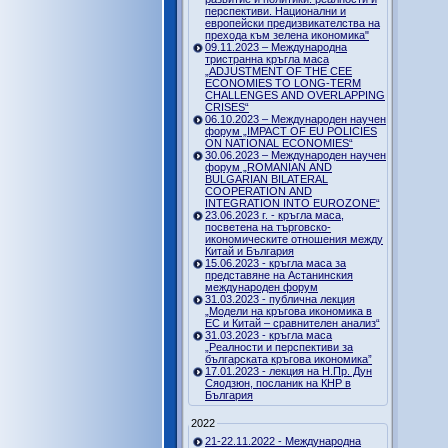
перспективи. Национални и
европейски предизвикателства на
прехода към зелена икономика"
09.11.2023 – Международна
тристранна кръгла маса
„ADJUSTMENT OF THE CEE
ECONOMIES TO LONG-TERM
CHALLENGES AND OVERLAPPING
CRISES“
06.10.2023 – Международен научен
форум „IMPACT OF EU POLICIES
ON NATIONAL ECONOMIES“
30.06.2023 – Международен научен
форум „ROMANIAN AND
BULGARIAN BILATERAL
COOPERATION AND
INTEGRATION INTO EUROZONE“
23.06.2023 г. - кръгла маса,
посветена на търговско-
икономическите отношения между
Китай и България
15.06.2023 - кръгла маса за
представяне на Астанинския
международен форум
31.03.2023 - публична лекция
„Модели на кръгова икономика в
ЕС и Китай – сравнителен анализ“
31.03.2023 - кръгла маса
„Реалности и перспективи за
българската кръгова икономика”
17.01.2023 - лекция на Н.Пр. Дун
Сяодзюн, посланик на КНР в
България
2022
21-22.11.2022 - Международна