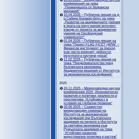
конференция на тема
„Променящата се балканска
миграция“
15.04.2026 – Публична лекция на д-
р Сабине Бонакер-Брус на тема
„Развитие на академичните умения
в ерата на изкуствения интелект:
изводи от проекта за академични
умения на Оксфордския
университет“
01.04.2026 – Публична лекция на
тема “Проект FLAG FICET (ФЛАГ –
Финансов инструмент за преход
към чиста енергия): дейности,
резултати и научени уроци”
11.02.2026 – Публична лекция на
тема “Предизвикателства пред
българската икономика:
Академични решения от Института
за икономически изследвания”
2025
24.11.2025 – Международна научна
конференция 2025 „Икономическо
развитие и политики: реалности и
перспективи. Устойчивост в
условия на глобални промени“
20.06.2025 – Съвместен
международен семинар на
Института за икономически
изследвания при Българската
академия на науките и Института
за световна икономика към
Румънската академия на тема
„Устойчиво развитие,
индустриална политика и растеж“