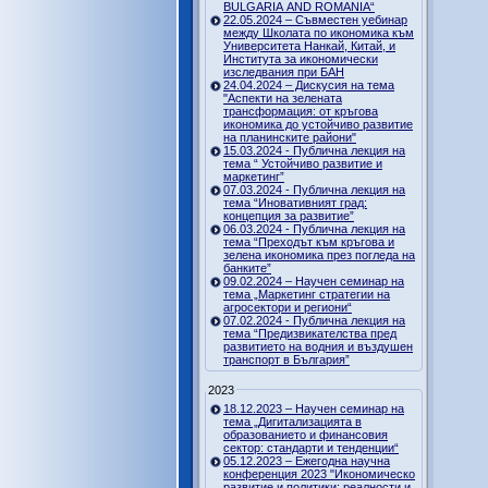
BULGARIA AND ROMANIA“
22.05.2024 – Съвместен уебинар
между Школата по икономика към
Университета Нанкай, Китай, и
Института за икономически
изследвания при БАН
24.04.2024 – Дискусия на тема
"Аспекти на зелената
трансформация: от кръгова
икономика до устойчиво развитие
на планинските райони"
15.03.2024 - Публична лекция на
тема “ Устойчиво развитие и
маркетинг”
07.03.2024 - Публична лекция на
тема “Иновативният град:
концепция за развитие”
06.03.2024 - Публична лекция на
тема “Преходът към кръгова и
зелена икономика през погледа на
банките”
09.02.2024 – Научен семинар на
тема „Маркетинг стратегии на
агросектори и региони“
07.02.2024 - Публична лекция на
тема “Предизвикателства пред
развитието на водния и въздушен
транспорт в България”
2023
18.12.2023 – Научен семинар на
тема „Дигитализацията в
образованието и финансовия
сектор: стандарти и тенденции“
05.12.2023 – Ежегодна научна
конференция 2023 "Икономическо
развитие и политики: реалности и