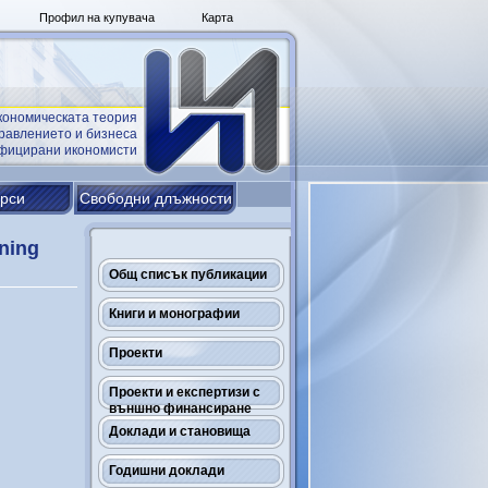
Профил на купувача
Карта
кономическата теория
равлението и бизнеса
ифицирани икономисти
урси
Свободни длъжности
ning
Общ списък публикации
Книги и монографии
Проекти
Проекти и експертизи с
външно финансиране
Доклади и становища
Годишни доклади