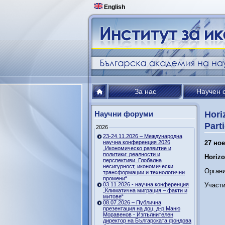
English
За нас
Научен 
Научни форуми
Hori
Part
2026
23-24.11.2026 – Международна
научна конференция 2026
27 но
„Икономическо развитие и
политики: реалности и
Horizo
перспективи. Глобална
несигурност, икономически
Органи
трансформации и технологични
промени“
03.11.2026 - научна конференция
Участи
„Климатична миграция – факти и
митове“
08.07.2026 – Публична
презентация на доц. д-р Маню
Моравенов - Изпълнителен
директор на Българската фондова