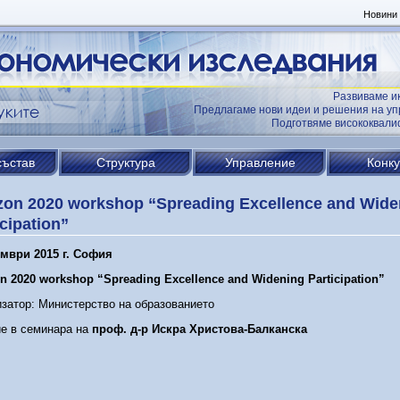
Новини
Развиваме и
Предлагаме нови идеи и решения на уп
Подготвяме висококвал
състав
Структура
Управление
Конк
zon 2020 workshop “Spreading Excellence and Wide
icipation”
ември 2015 г. София
n 2020 workshop “Spreading Excellence and Widening Participation”
затор: Министерство на образованието
е в семинара на
проф. д-р Искра Христова-Балканска