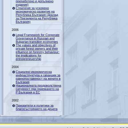
преработено и допълнено
издание)
Стратегия за ускорено
икономическо развитие на
Република България (Доклад
за Президента на Република
България)
2006
Legal Framework for Corporate
Governance in Russian and
Bulgarian transition economies
The values and objectives of
private forest owners and their
influence on forestry behaviour:
the implications for
entrepreneuership
2004
Социално-икономическа
инфраструктура и гаранции за
равнопоставеност на жените в
България
Националната продоволствена
сигурност при приемането на
Р България в ЕС
2002
Приоритети и политики за
благосъстоянието на децата