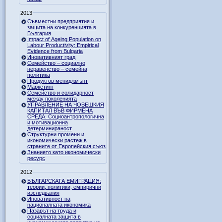
2013
Съвместни предприятия и
защита на конкуренцията в
България
Impact of Ageing Population on
Labour Productivity: Empirical
Evidence from Bulgaria
Иновативният град
Семейство – социално
неравенство – семейна
политика
Продуктов мениджмънт
Маркетинг
Семейство и солидарност
между поколенията
УПРАВЛЕНИЕ НА ЧОВЕШКИЯ
КАПИТАЛ ВЪВ ФИРМЕНА
СРЕДА. Социоантропологична
и мотивационна
детерминираност
Структурни промени и
икономически растеж в
страните от Европейския съюз
Знанието като икономически
ресурс
2012
БЪЛГАРСКАТА ЕМИГРАЦИЯ:
теории, политики, емпирични
изследвания
Иновативност на
националната икономика
Пазарът на труда и
социалната защита в