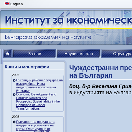
English
За нас
Научен състав
Структур
Чуждестранни пре
Книги и монографии
на България
2026
Въглищни райони след края на
въгледобива: Нова
доц. д-р Веселина Григ
индустриална политика на
България
в индустрията на Българи
Economic Development and
Policies: Realities and
Prospects. Sustainability in the
Conditions of Global
Transformations
2025
Гъвкавост на социалната
подкрепа в условията на
кризи. Опит и уроци от