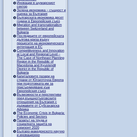
Иновации в шумарскиот
сектор
Зелена икономика – същност и
оценка за България
Българската икономика десет
години в Европейския съюз
Migration and transnationalism
between Switzerland and
Bulgaria
Последиците от европейската
дългова криза върху
процесите на икономическата
интеграция в ЕС
Competitiveness and Innovation
at Local and Regional Level –
The Case of Northeast Planning
Region in the Republic of
Macedonia and Kyustendil
District in the Republic of
Bulgaria
Капиталовите пазари на
страни от Югоизточна Европа
при подготовката им за
присъединяване към
Европейския съюз
Възможности и перспективи
пред външнотърговските
отношения на България с
държавите от Субсахарска
Африка
The Economic Crisis in Bulgaria:
Policies and Sectors
Пазарът на труда и
социалната защита на
хоризонт 2020
Българо-македонското научно
и иновационно