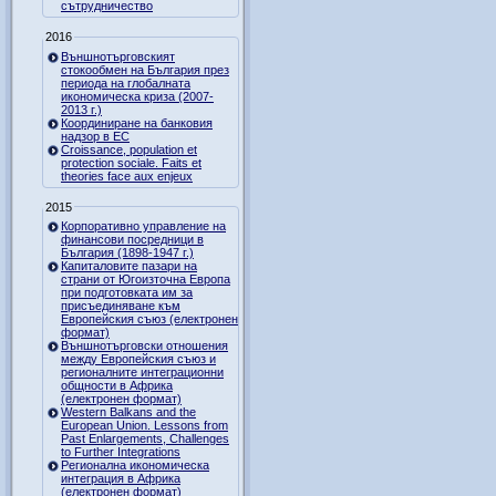
сътрудничество
2016
Външнотърговският
стокообмен на България през
периода на глобалната
икономическа криза (2007-
2013 г.)
Координиране на банковия
надзор в ЕС
Croissance, population et
protection sociale. Faits et
theories face aux enjeux
2015
Корпоративно управление на
финансови посредници в
България (1898-1947 г.)
Капиталовите пазари на
страни от Югоизточна Европа
при подготовката им за
присъединяване към
Европейския съюз (електронен
формат)
Външнотърговски отношения
между Европейския съюз и
регионалните интеграционни
общности в Африка
(електронен формат)
Western Balkans and the
European Union. Lessons from
Past Enlargements, Challenges
to Further Integrations
Регионална икономическа
интеграция в Африка
(електронен формат)