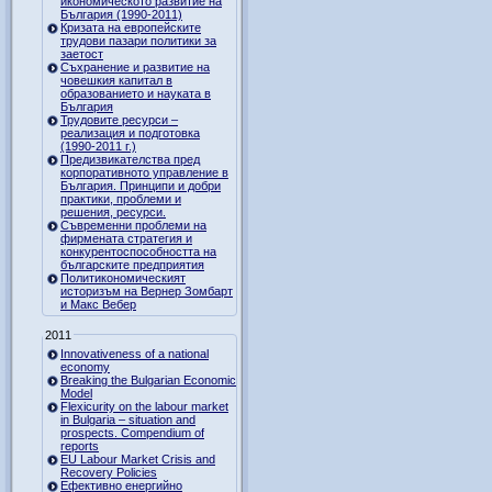
икономическото развитие на
България (1990-2011)
Кризата на европейските
трудови пазари политики за
заетост
Съхранение и развитие на
човешкия капитал в
образованието и науката в
България
Трудовите ресурси –
реализация и подготовка
(1990-2011 г.)
Предизвикателства пред
корпоративното управление в
България. Принципи и добри
практики, проблеми и
решения, ресурси.
Съвременни проблеми на
фирмената стратегия и
конкурентоспособността на
българските предприятия
Политикономическият
историзъм на Вернер Зомбарт
и Макс Вебер
2011
Innovativeness of a national
economy
Breaking the Bulgarian Economic
Model
Flexicurity on the labour market
in Bulgaria – situation and
prospects. Compendium of
reports
EU Labour Market Crisis and
Recovery Policies
Ефективно енергийно