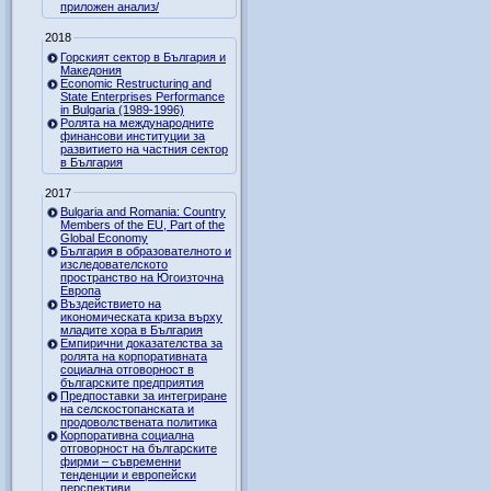
приложен анализ/
2018
Горският сектор в България и
Македония
Economic Restructuring and
State Enterprises Performance
in Bulgaria (1989-1996)
Ролята на международните
финансови институции за
развитието на частния сектор
в България
2017
Bulgaria and Romania: Country
Members of the EU, Part of the
Global Economy
България в образователното и
изследователското
пространство на Югоизточна
Европа
Въздействието на
икономическата криза върху
младите хора в България
Емпирични доказателства за
ролята на корпоративната
социална отговорност в
българските предприятия
Предпоставки за интегриране
на селскостопанската и
продоволствената политика
Корпоративна социална
отговорност на българските
фирми – съвременни
тенденции и европейски
перспективи