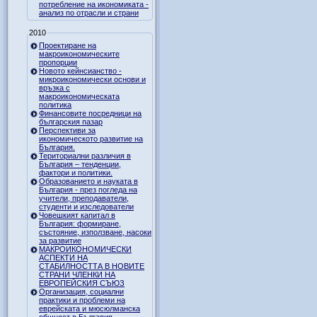
потребление на икономиката -
анализ по отрасли и страни
2010
Проектиране на
макроикономическите
пропорции
Новото кейнсианство -
микроикономически основи и
връзка с
макроикономическата
политика
Финансовите посредници на
българския пазар
Перспективи за
икономическото развитие на
България.
Териториални различия в
България – тенденции,
фактори и политики.
Образованието и науката в
България - през погледа на
учители, преподаватели,
студенти и изследователи
Човешкият капитал в
България: формиране,
състояние, използване, насоки
за развитие
МАКРОИКОНОМИЧЕСКИ
АСПЕКТИ НА
СТАБИЛНОСТТА В НОВИТЕ
СТРАНИ ЧЛЕНКИ НА
ЕВРОПЕЙСКИЯ СЪЮЗ
Организация, социални
практики и проблеми на
еврейската и мюсюлманска
общност в България