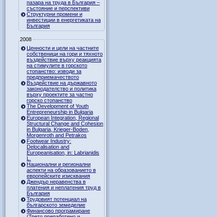
пазара на труда в България –
състояние и перспективи
Структурни промени и
инвестиции в енергетиката на
България
2008
Ценности и цели на частните
собственици на гори и тяхното
въздействие върху реакцията
на стимулите в горското
стопанство: изводи за
предприемачеството
Въздействие на държавното
законодателство и политика
върху проектите за частно
горско стопанство
The Development of Youth
Entrepreneurship in Bulgaria
European Integration, Regional
Structural Change and Cohesion
in Bulgaria, Krieger-Boden,
Morgenroth and Petrakos
Footwear Industry:
Delocalisation and
Europeanisation, in: Labrianidis
L.
Национални и регионални
аспекти на образованието в
европейските изисквания
Джендър неравенства в
платения и неплатения труд в
България
Трудовият потенциал на
българското земеделие
Финансово програмиране
(Трето преработено и