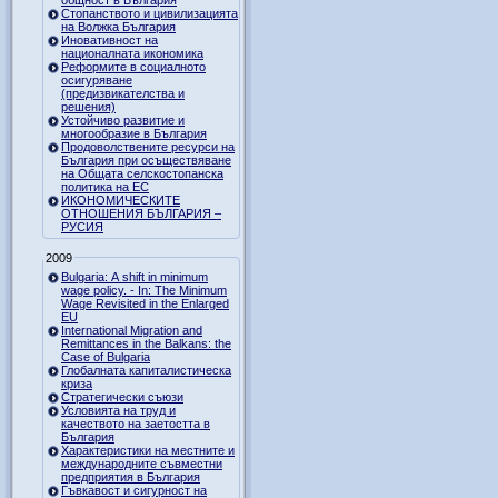
Стопанството и цивилизацията
на Волжка България
Иновативност на
националната икономика
Реформите в социалното
осигуряване
(предизвикателства и
решения)
Устойчиво развитие и
многообразие в България
Продоволствените ресурси на
България при осъществяване
на Общата селскостопанска
политика на ЕС
ИКОНОМИЧЕСКИТЕ
ОТНОШЕНИЯ БЪЛГАРИЯ –
РУСИЯ
2009
Bulgaria: A shift in minimum
wage policy. - In: The Minimum
Wage Revisited in the Enlarged
EU
International Migration and
Remittances in the Balkans: the
Case of Bulgaria
Глобалната капиталистическа
криза
Стратегически съюзи
Условията на труд и
качеството на заетостта в
България
Характеристики на местните и
международните съвместни
предприятия в България
Гъвкавост и сигурност на