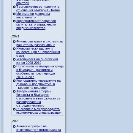
фактори
Търговско-инвестиционните
отношения България - Китай
Минимални доходи на
населението
Корпоративният социален
капитал като управленско
предизвикателство
2021
Финансови кризи и системи за
ранното им разпознаване
Икономически растеж и
конвергенция в Европейския
съюз
Устойчивост на българския
износ 2008-2019
Политиката на пазара на труда
в България - развитие и
особености през периода
2014-2020 г.
Корпоративно управление на
държавни предприятия: в
търсене на решения
Академичната сфера и
бизнесът в България:
състояние и възможности за
разширяване на
сътрудничеството
България в международната
икономическа специализация
2020
Анализ и профил на
състоянието и потенциала за