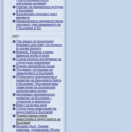
допълнено издание)
Генезис на фирмената култура
в България
Българският интелект през
вековете
Националната продоволствена
сигурност при приемането на
Р България в ЕС
2007
The impact of government
legislation and policy on projects
in private forestry
Bulgaria: Towards a better
balanced world of work
Статистическо изследване на
структурни изменения
Единен европейски пазар
Трудовият потенциал на
земеделието в България
Публичните предприятия и
развитие на фондовата борса
в България: Противоречиви
траектории на българския
корпоративен модел
Догонващо икономическо
развитие на България –
стратегия и реалности
Власт на всяка цена
Структурна ориентация на
индустрията в България
Чуждестранни преки
инвестиции в индустрията на
България
Външен дълг: Теория,
практика, управление (Второ