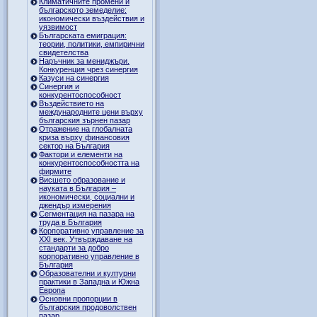
Климатичните промени и
българското земеделие:
икономически въздействия и
уязвимост
Българската емиграция:
теории, политики, емпирични
свидетелства
Наръчник за мениджъри.
Конкуренция чрез синергия
Казуси на синергия
Синергия и
конкурентоспособност
Въздействието на
международните цени върху
българския зърнен пазар
Отражение на глобалната
криза върху финансовия
сектор на България
Фактори и елементи на
конкурентоспособността на
фирмите
Висшето образование и
науката в България –
икономически, социални и
джендър измерения
Сегментация на пазара на
труда в България
Корпоративно управление за
XXI век. Утвърждаване на
стандарти за добро
корпоративно управление в
България
Образователни и културни
практики в Западна и Южна
Европа
Основни пропорции в
българския продоволствен
пазар