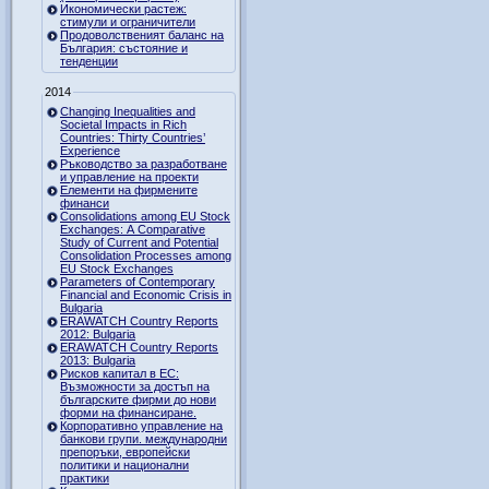
Икономически растеж:
стимули и ограничители
Продоволственият баланс на
България: състояние и
тенденции
2014
Changing Inequalities and
Societal Impacts in Rich
Countries: Thirty Countries’
Experience
Ръководство за разработване
и управление на проекти
Елементи на фирмените
финанси
Consolidations among EU Stock
Exchanges: A Comparative
Study of Current and Potential
Consolidation Processes among
EU Stock Exchanges
Parameters of Contemporary
Financial and Economic Crisis in
Bulgaria
ERAWATCH Country Reports
2012: Bulgaria
ERAWATCH Country Reports
2013: Bulgaria
Рисков капитал в ЕС:
Възможности за достъп на
българските фирми до нови
форми на финансиране.
Корпоративно управление на
банкови групи. международни
препоръки, европейски
политики и национални
практики