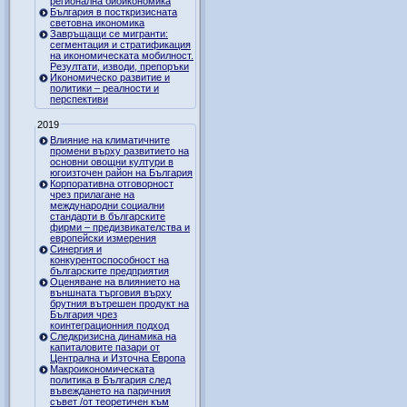
регионална биоикономика
България в посткризисната
световна икономика
Завръщащи се мигранти:
сегментация и стратификация
на икономическата мобилност.
Резултати, изводи, препоръки
Икономическо развитие и
политики – реалности и
перспективи
2019
Влияние на климатичните
промени върху развитието на
основни овощни култури в
югоизточен район на България
Корпоративна отговорност
чрез прилагане на
международни социални
стандарти в българските
фирми – предизвикателства и
европейски измерения
Синергия и
конкурентоспособност на
българските предприятия
Оценяване на влиянието на
външната търговия върху
брутния вътрешен продукт на
България чрез
коинтеграционния подход
Следкризисна динамика на
капиталовите пазари от
Централна и Източна Европа
Макроикономическата
политика в България след
въвеждането на паричния
съвет /от теоретичен към