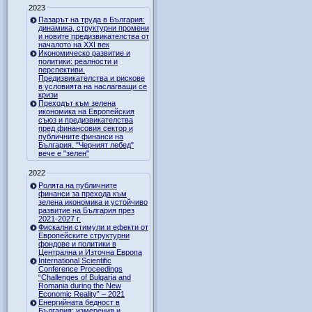
2023
Пазарът на труда в България:
динамика, структурни промени
и новите предизвикателства от
началото на XXI век
Икономическо развитие и
политики: реалности и
перспективи.
Предизвикателства и рискове
в условията на наслагващи се
кризи
Преходът към зелена
икономика на Европейския
съюз и предизвикателства
пред финансовия сектор и
публичните финанси на
България. "Черният лебед"
вече е "зелен"
2022
Ролята на публичните
финанси за прехода към
зелена икономика и устойчиво
развитие на България през
2021-2027 г.
Фискални стимули и ефекти от
Европейските структурни
фондове и политики в
Централна и Източна Европа
International Scientific
Conference Proceedings
“Challenges of Bulgaria and
Romania during the New
Economic Reality” – 2021
Енергийната бедност в
България: измерения и