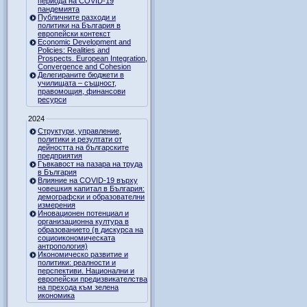
периода на COVID-19
пандемията
Публичните разходи и
политики на България в
европейски контекст
Economic Development and
Policies: Realities and
Prospects. European Integration,
Convergence and Cohesion
Делегираните бюджети в
училищата – същност,
правомощия, финансови
ресурси
2024
Структури, управление,
политики и резултати от
дейността на българските
предприятия
Гъвкавост на пазара на труда
в България
Влияние на COVID-19 върху
човешкия капитал в България:
демографски и образователни
измерения
Иновационен потенциал и
организационна култура в
образованието (в дискурса на
социоикономическата
антропология)
Икономическо развитие и
политики: реалности и
перспективи. Национални и
европейски предизвикателства
на прехода към зелена
икономика