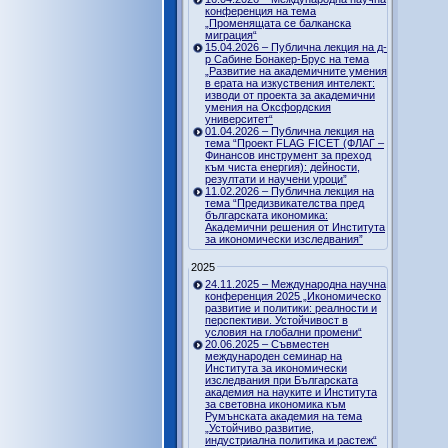
конференция на тема
„Променящата се балканска
миграция“
15.04.2026 – Публична лекция на д-
р Сабине Бонакер-Брус на тема
„Развитие на академичните умения
в ерата на изкуствения интелект:
изводи от проекта за академични
умения на Оксфордския
университет“
01.04.2026 – Публична лекция на
тема “Проект FLAG FICET (ФЛАГ –
Финансов инструмент за преход
към чиста енергия): дейности,
резултати и научени уроци”
11.02.2026 – Публична лекция на
тема “Предизвикателства пред
българската икономика:
Академични решения от Института
за икономически изследвания”
2025
24.11.2025 – Международна научна
конференция 2025 „Икономическо
развитие и политики: реалности и
перспективи. Устойчивост в
условия на глобални промени“
20.06.2025 – Съвместен
международен семинар на
Института за икономически
изследвания при Българската
академия на науките и Института
за световна икономика към
Румънската академия на тема
„Устойчиво развитие,
индустриална политика и растеж“