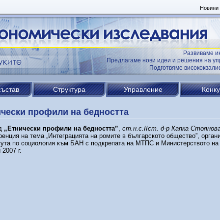
Новини
Развиваме и
Предлагаме нови идеи и решения на уп
Подготвяме висококвал
състав
Структура
Управление
Конк
чески профили на бедността
д
„Етнически профили на бедността”
,
ст.н.с.ІІст. д-р Капка Стоянов
енция на тема „Интеграцията на ромите в българското общество”, орган
ута по социология към БАН с подкрепата на МТПС и Министерството на 
 2007 г.