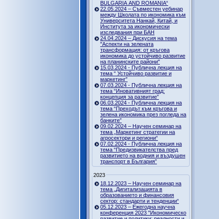
BULGARIA AND ROMANIA“
22.05.2024 – Съвместен уебинар
между Школата по икономика към
Университета Нанкай, Китай, и
Института за икономически
изследвания при БАН
24.04.2024 – Дискусия на тема
"Аспекти на зелената
трансформация: от кръгова
икономика до устойчиво развитие
на планинските райони"
15.03.2024 - Публична лекция на
тема “ Устойчиво развитие и
маркетинг”
07.03.2024 - Публична лекция на
тема “Иновативният град:
концепция за развитие”
06.03.2024 - Публична лекция на
тема “Преходът към кръгова и
зелена икономика през погледа на
банките”
09.02.2024 – Научен семинар на
тема „Маркетинг стратегии на
агросектори и региони“
07.02.2024 - Публична лекция на
тема “Предизвикателства пред
развитието на водния и въздушен
транспорт в България”
2023
18.12.2023 – Научен семинар на
тема „Дигитализацията в
образованието и финансовия
сектор: стандарти и тенденции“
05.12.2023 – Ежегодна научна
конференция 2023 "Икономическо
развитие и политики: реалности и