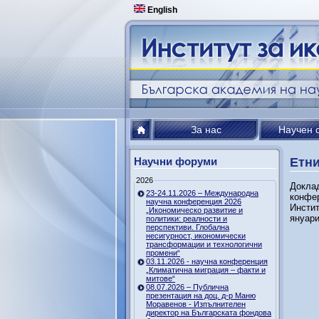
English
За нас
Научен 
Научни форуми
Етни
2026
Докла
23-24.11.2026 – Международна
конфер
научна конференция 2026
Инстит
„Икономическо развитие и
януари
политики: реалности и
перспективи. Глобална
несигурност, икономически
трансформации и технологични
промени“
03.11.2026 - научна конференция
„Климатична миграция – факти и
митове“
08.07.2026 – Публична
презентация на доц. д-р Маню
Моравенов - Изпълнителен
директор на Българската фондова