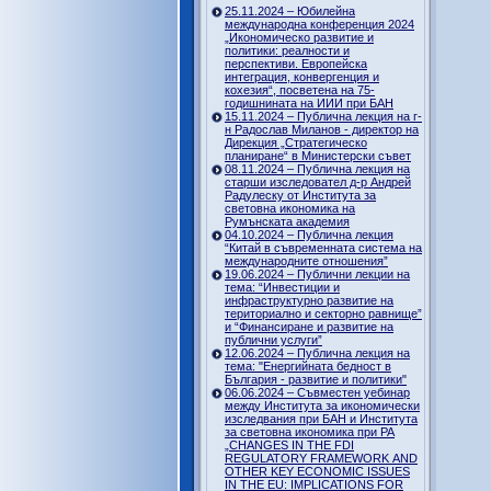
25.11.2024 – Юбилейна
международна конференция 2024
„Икономическо развитие и
политики: реалности и
перспективи. Европейска
интеграция, конвергенция и
кохезия“, посветена на 75-
годишнината на ИИИ при БАН
15.11.2024 – Публична лекция на г-
н Радослав Миланов - директор на
Дирекция „Стратегическо
планиране“ в Министерски съвет
08.11.2024 – Публична лекция на
старши изследовател д-р Андрей
Радулеску от Института за
световна икономика на
Румънската академия
04.10.2024 – Публична лекция
“Китай в съвременната система на
международните отношения”
19.06.2024 – Публични лекции на
тема: “Инвестиции и
инфраструктурно развитие на
териториално и секторно равнище”
и “Финансиране и развитие на
публични услуги”
12.06.2024 – Публична лекция на
тема: "Енергийната бедност в
България - развитие и политики"
06.06.2024 – Съвместен уебинар
между Института за икономически
изследвания при БАН и Института
за световна икономика при РА
„CHANGES IN THE FDI
REGULATORY FRAMEWORK AND
OTHER KEY ECONOMIC ISSUES
IN THE EU: IMPLICATIONS FOR