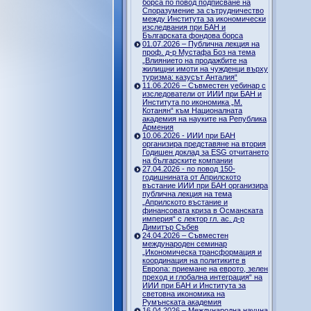
борса по повод подписване на
Споразумение за сътрудничество
между Института за икономически
изследвания при БАН и
Българската фондова борса
01.07.2026 – Публична лекция на
проф. д-р Мустафа Боз на тема
„Влиянието на продажбите на
жилищни имоти на чужденци върху
туризма: казусът Анталия“
11.06.2026 – Съвместен уебинар с
изследователи от ИИИ при БАН и
Института по икономика „М.
Котанян“ към Националната
академия на науките на Република
Армения
10.06.2026 - ИИИ при БАН
организира представяне на втория
Годишен доклад за ESG отчитането
на българските компании
27.04.2026 - по повод 150-
годишнината от Априлското
въстание ИИИ при БАН организира
публична лекция на тема
„Априлското въстание и
финансовата криза в Османската
империя“ с лектор гл. ас. д-р
Димитър Събев
24.04.2026 – Съвместен
международен семинар
„Икономическа трансформация и
координация на политиките в
Европа: приемане на еврото, зелен
преход и глобална интеграция“ на
ИИИ при БАН и Института за
световна икономика на
Румънската академия
16.04.2026 – Международна научна