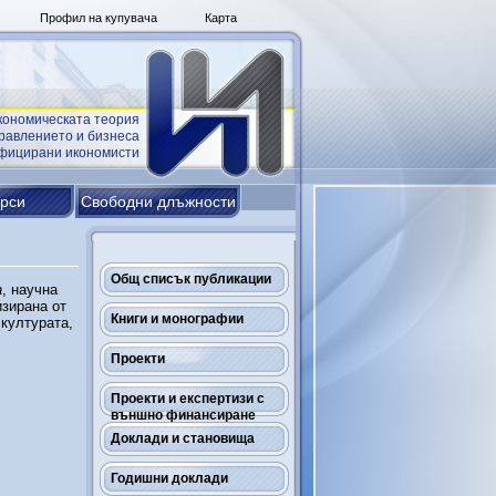
Профил на купувача
Карта
кономическата теория
равлението и бизнеса
ифицирани икономисти
урси
Свободни длъжности
Общ списък публикации
а
, научна
изирана от
Книги и монографии
културата,
Проекти
Проекти и експертизи с
външно финансиране
Доклади и становища
Годишни доклади