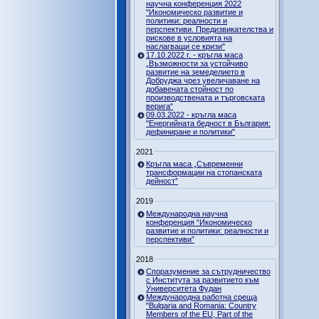
научна конференция 2022
"Икономическо развитие и
политики: реалности и
перспективи. Предизвикателства и
рискове в условията на
наслагващи се кризи"
17.10.2022 г. - кръгла маса
„Възможности за устойчиво
развитие на земеделието в
Добруджа чрез увеличаване на
добавената стойност по
производствената и търговската
верига“
09.03.2022 - кръгла маса
"Енергийната бедност в България:
дефиниране и политики"
2021
Кръгла маса „Съвременни
трансформации на стопанската
дейност”
2019
Международна научна
конференция “Икономическо
развитие и политики: реалности и
перспективи”
2018
Споразумение за сътрудничество
с Института за развитието към
Университета Фудан
Международна работна среща
"Bulgaria and Romania: Country
Members of the EU, Part of the