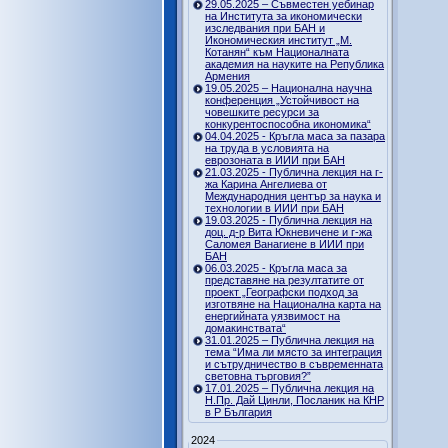
29.05.2025 – Съвместен уебинар
на Института за икономически
изследвания при БАН и
Икономическия институт „М.
Котанян“ към Националната
академия на науките на Република
Армения
19.05.2025 – Национална научна
конференция „Устойчивост на
човешките ресурси за
конкурентоспособна икономика“
04.04.2025 - Кръгла маса за пазара
на труда в условията на
еврозоната в ИИИ при БАН
21.03.2025 - Публична лекция на г-
жа Карина Ангелиева от
Международния център за наука и
технологии в ИИИ при БАН
19.03.2025 - Публична лекция на
доц. д-р Вита Юкневичене и г-жа
Саломея Ванагиене в ИИИ при
БАН
06.03.2025 - Кръгла маса за
представяне на резултатите от
проект „Географски подход за
изготвяне на Национална карта на
енергийната уязвимост на
домакинствата“
31.01.2025 – Публична лекция на
тема “Има ли място за интеграция
и сътрудничество в съвременната
световна търговия?”
17.01.2025 – Публична лекция на
Н.Пр. Дай Цинли, Посланик на КНР
в Р България
2024