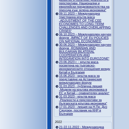
перспективи. Национални и
европейски предизвикателства на
прехода към зелена икономика"
09.11.2023 – Международна
тристранна кръгла маса
„ADJUSTMENT OF THE CEE
ECONOMIES TO LONG-TERM
CHALLENGES AND OVERLAPPING
CRISES“
06.10.2023 – Международен научен
форум „IMPACT OF EU POLICIES
ON NATIONAL ECONOMIES“
30.06.2023 – Международен научен
форум „ROMANIAN AND
BULGARIAN BILATERAL
COOPERATION AND
INTEGRATION INTO EUROZONE“
23.06.2023 г. - кръгла маса,
посветена на търговско-
икономическите отношения между
Китай и България
15.06.2023 - кръгла маса за
представяне на Астанинския
международен форум
31.03.2023 - публична лекция
„Модели на кръгова икономика в
ЕС и Китай – сравнителен анализ“
31.03.2023 - кръгла маса
„Реалности и перспективи за
българската кръгова икономика”
17.01.2023 - лекция на Н.Пр. Дун
Сяодзюн, посланик на КНР в
България
2022
21-22.11.2022 - Международна