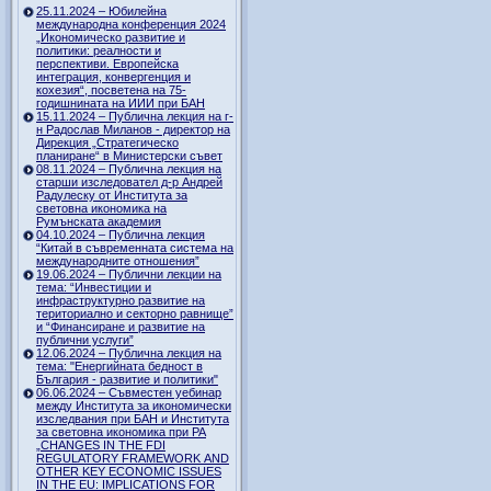
25.11.2024 – Юбилейна
международна конференция 2024
„Икономическо развитие и
политики: реалности и
перспективи. Европейска
интеграция, конвергенция и
кохезия“, посветена на 75-
годишнината на ИИИ при БАН
15.11.2024 – Публична лекция на г-
н Радослав Миланов - директор на
Дирекция „Стратегическо
планиране“ в Министерски съвет
08.11.2024 – Публична лекция на
старши изследовател д-р Андрей
Радулеску от Института за
световна икономика на
Румънската академия
04.10.2024 – Публична лекция
“Китай в съвременната система на
международните отношения”
19.06.2024 – Публични лекции на
тема: “Инвестиции и
инфраструктурно развитие на
териториално и секторно равнище”
и “Финансиране и развитие на
публични услуги”
12.06.2024 – Публична лекция на
тема: "Енергийната бедност в
България - развитие и политики"
06.06.2024 – Съвместен уебинар
между Института за икономически
изследвания при БАН и Института
за световна икономика при РА
„CHANGES IN THE FDI
REGULATORY FRAMEWORK AND
OTHER KEY ECONOMIC ISSUES
IN THE EU: IMPLICATIONS FOR