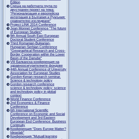
Edition
Среща на работната група по
двустранен проект на тема:
“Регионализация и европейска
интеграция в България и Румъния:
сравнително изследване”
Project LINK 2014 Conference
Jean Monnet Conference "The future
of European Studies"
9th Annual South East European
Doctoral Student Conference
Third Romanian-Bulgarian-
Hungarian-Serbian Conference
"Geographical Research and Cross-
Border Cooperation within the Lower
Basin of the Danube"
VIII Балканска конференция на
здравноосигурителните фондове
44th Annual Conference of University
Association for European Studies
Gordon-Kenan research seminar.
Science & technology policy
Gordon research сonference
science & technology policy: science
and technology policy in global
context
World Finance Conference
2nd Economics & Finance
Conference
6th International Scientific
Conference оn Economic and Social
Development and 3rd Eastern
European Esd Conference: Business
Continuity
Конференция "Does Europe Matter?
Ideaslab"
Конференция "Mutuall learning