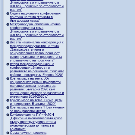
„Икономиката и управлението в
ХХI век – решения за стабилност и
растеж”
Седма национална конференция
по етика на тема “Етиката в
българската наука”
Международна юбилейна научна
конференция на тема
„Икономиката и управлението в
ХХI век – решения за стабилност и
растеж”
Десета национална конференция с
международно участие на тема
„Застрахователният и
осигурителният пазар: реалност,
визия, очаквания и приоритети за
управлението на промяната”
Втора международна научна
конференция „Бизнесът и
развитието на регионите. Селските
райони – поглед към Европа 2020”
Кръгла маса на тема: „От
националните цели и приоритети
на националната програма за
развитие: България 2020 към
партньорски договор за развитие и
инвестиции 2014-2020 г.”
Кръгла маса на тема „Визия, цели
и приоритети: България 2020”
Кръгла маса на тема “Нови умения
за нови работни места”
Конференция на ПУ – ФИСН
„Ефекти на икономическата криза
върху преструктурирането на
икономическата активност в
България”
Осма научно-приложна