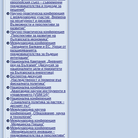
европейския съюз – съвременни
предизвикателства и подходи за
решения”
Научно-практическа конференция
с международно участие „Времена
на несигурност и рискове:
Възможности и перспективи за
развитие”
Научно-практическа конференция
„Перспективи за развитие на
българската икономика”
Международна конференция
„Западните Балкани и ЕС. Уроци от
разширяванията,
предизвикателства за бъдещи
интеграции”
Национална Кампания „Дневният
ред на България” (Дискусия за
националните цели и приоритети
на Българската енергетика)
Експертна дискусия
„Наследственост и промени във
фискалната политика”
Национална конференция
„Авангардни научни инструменти в
управлението (VSIM:14)“
Национална конференция
„Социалната политика за растеж –
десният път”
Международна научна
конференция „Образование, наука
и технологии”
Международна конференция
„Медицинска Грешка”
Международна конференция
„Мениджърските иновации –
предизвикателства и перспективи”