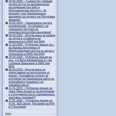
29.05.2025 – Съвместен уебинар
на Института за икономически
изследвания при БАН и
Икономическия институт „М.
Котанян“ към Националната
академия на науките на Република
Армения
19.05.2025 – Национална научна
конференция „Устойчивост на
човешките ресурси за
конкурентоспособна икономика“
04.04.2025 - Кръгла маса за пазара
на труда в условията на
еврозоната в ИИИ при БАН
21.03.2025 - Публична лекция на г-
жа Карина Ангелиева от
Международния център за наука и
технологии в ИИИ при БАН
19.03.2025 - Публична лекция на
доц. д-р Вита Юкневичене и г-жа
Саломея Ванагиене в ИИИ при
БАН
06.03.2025 - Кръгла маса за
представяне на резултатите от
проект „Географски подход за
изготвяне на Национална карта на
енергийната уязвимост на
домакинствата“
31.01.2025 – Публична лекция на
тема “Има ли място за интеграция
и сътрудничество в съвременната
световна търговия?”
17.01.2025 – Публична лекция на
Н.Пр. Дай Цинли, Посланик на КНР
в Р България
2024