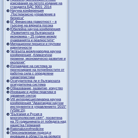
изисквания на петото издание на
стандарта БДС 9001: 2014
Научна конференция
„Посткризисно управление в
бизнеса“
БГ Финансова грамотност – в
търсене на вярната посока
Юбилейна научна конференция
„Развитието на българската
икономика – 25 години между
очакванията и реалностите"
Миграционни процеси и групови
идентичности
Четвърта международна научна
конференция „Климатични
промени, икономическо развитие и
екология”
Изграждане на система за
прогнозиране на потребностите от
работна сила с определени
характеристики
Осигурителна ли е българската
осигурителна система
Образование, развитие, изкуство
Иновации и добри практики в
здравния сектор
VIII интердисциплинарна научна
конференция "Авангардни научни
инструменти в управлението ‘2015”
(VSIM:15)
"България и Русия в
многополюсния свят”, посветена
на 70 годишнината от победата над
нацистка Германия
Rationaluseofmedicine
Персонализиран подход и
иновации в областта на редките