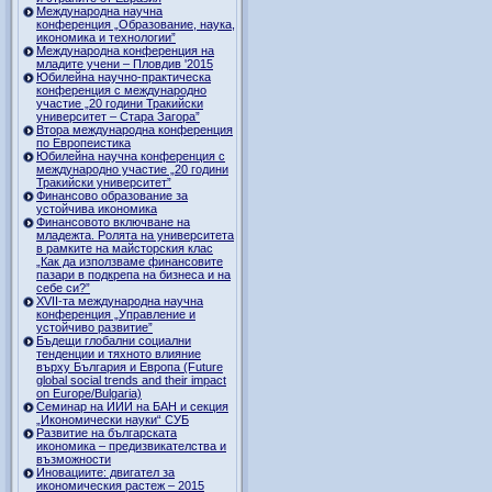
Международна научна
конференция „Образование, наука,
икономика и технологии”
Международна конференция на
младите учени – Пловдив '2015
Юбилейна научно-практическа
конференция с международно
участие „20 години Тракийски
университет – Стара Загора”
Втора международна конференция
по Европеистика
Юбилейна научна конференция с
международно участие „20 години
Тракийски университет”
Финансово образование за
устойчива икономика
Финансовото включване на
младежта. Ролята на университета
в рамките на майсторския клас
„Как да използваме финансовите
пазари в подкрепа на бизнеса и на
себе си?”
XVII-та международна научна
конференция „Управление и
устойчиво развитие”
Бъдещи глобални социални
тенденции и тяхното влияние
върху България и Европа (Future
global social trends and their impact
on Europe/Bulgaria)
Семинар на ИИИ на БАН и секция
„Икономически науки“ СУБ
Развитие на българската
икономика – предизвикателства и
възможности
Иновациите: двигател за
икономическия растеж – 2015