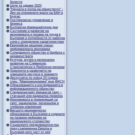
болести
Цели за здраве 2020
"Науката в полза на обществото” -
Ден на отворените врати на БАН в
Бургас
Посткризисно управление в
бизнеса
Български фармацевтични дни
Състояние и развитие на
икономиката и пазара на труда в
България и потребности от работна
сила с определени характеристики
Европейски решения срещу
неформалната икономика
Солидарното общество и борбата с
неравенствата
Култура, музеи и регионално
развитие на Сливенски,
Старозагорски и Ямболски региони
Хоризонти в развитието на
човешките ресурси и знанието
Дискусията по повод 20 години
спец. "Макроикономика" във ФИСН
Образованието и изследванията в
информационното общество
Следкризисният финансов свят –
стагнация или радикална промяна
Икономиката в променящия се
свят: национални, регионални и
глобални измерения
Висшето икономическо
образование в България в годините
на пазарни реформи на
националното стопанство
Социалните предизвикателства
пред съвременна Европа и
България като част от нея