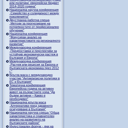
или политики: европейски бюджет
2014-2020 година”
Национална научна конференция
„Семейство и солидарност между
поколенията”
Двустранна работна среща
„Методи за прогнозиране на
потребностите от професионално
обучение”
Национална конференция
“Фокусиран анализ на
характеристиките на регионалното
развитие”
Международна конференция
„Предпоставки и перспективи за
устойчив икономически растеж в
България и Европа”
Международна конференция
„Растеж или рецесия за Европа и
българската икономика през 2012
г.”
Кръгла маса с международно
участие “Антикризисни политики в
ЕС и България”
Тематична конференция
Европейска година на активен
живот на възрастните хора “Да
бъдем активни – Какво е
необходимо”
Национална кръгла маса
„Алтернативи пред здравното
осигуряване в България”
Национална научна среща “Обща
характеристика и сравнителен
анализ на развитието на
българските райони”
Индустриален форум - дни на