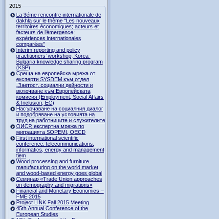
2015
La 3éme rencontre internationale de
dakhla sur le thème “Les nouveaux
territoires économiques; acteurs et
facteurs de l’émergence;
expériences internationales
comparées”
Interim reporting and policy
practitioners’ workshop, Korea-
Bulgaria knowledge sharing program
(KSP)
Среща на европейска мрежа от
експерти SYSDEM към отдел
„Заетост, социални дейности и
включване към Европейската
комисия (Employment, Social Affairs
& Inclusion, ЕС)
Насърчаване на социалния диалог
и подобряване на условията на
труд на работниците и служителите
ОИСР, експертна мрежа по
миграцията SOPEMI, OECD
First international scientific
conference: telecommunications,
informatics, energy and management
tiem
Wood processing and furniture
manufacturing on the world market
and wood-based energy goes global
Семинар «Trade Union approaches
on demography and migrations»
Financial and Monetary Economics –
FME 2015
Project LINK Fall 2015 Meeting
45th Annual Conference of the
European Studies