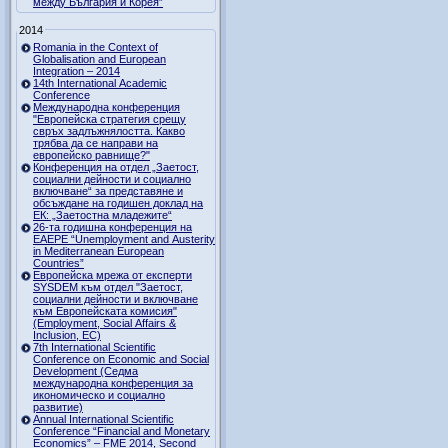
между България и Корея”
2014
Romania in the Context of
Globalisation and European
Integration – 2014
14th International Academic
Conference
Международна конференция
"Европейска стратегия срещу
свръх задлъжнялостта. Какво
трябва да се направи на
европейско равнище?"
Конференция на отдел „Заетост,
социални дейности и социално
включване“ за представяне и
обсъждане на годишен доклад на
ЕК: „Заетостна младежите“
26-та годишна конференция на
EAEPE “Unemployment and Austerity
in Mediterranean European
Countries”
Eвропейска мрежа от експерти
SYSDEM към отдел "Заетост,
социални дейности и включване
към Европейската комисия"
(Employment, Social Affairs &
Inclusion, ЕС)
7th International Scientific
Conference on Economic and Social
Development (Седма
международна конференция за
икономическо и социално
развитие)
Annual International Scientific
Conference “Financial and Monetary
Economics” – FME 2014, Second