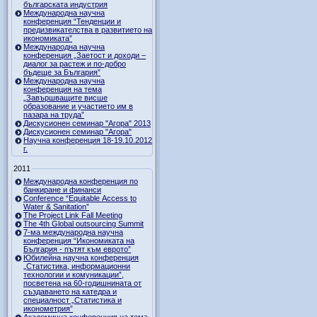
българската индустрия
Международна научна
конференция “Тенденции и
предизвикателства в развитието на
икономиката”
Международна научна
конференция „Заетост и доходи –
диалог за растеж и по-добро
бъдеще за България”
Международна научна
конференция на тема
„Завършващите висше
образование и участието им в
пазара на труда”
Дискусионен семинар "Агора" 2013
Дискусионен семинар "Агора"
Научна конференция 18-19.10.2012
г.
2011
Международна конференция по
банкиране и финанси
Conference “Equitable Access to
Water & Sanitation”
The Project Link Fall Meeting
The 4th Global outsourcing Summit
7-ма международна научна
конференция “Икономиката на
България - пътят към еврото”
Юбилейна научна конференция
„Статистика, информационни
технологии и комуникации”,
посветена на 60-годишнината от
създаването на катедра и
специалност „Статистика и
иконометрия”
Академична конференция на тема