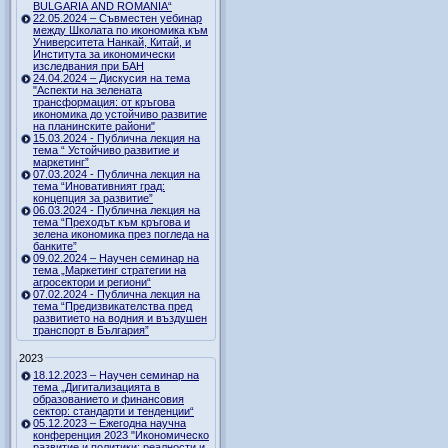
BULGARIA AND ROMANIA“
22.05.2024 – Съвместен уебинар
между Школата по икономика към
Университета Нанкай, Китай, и
Института за икономически
изследвания при БАН
24.04.2024 – Дискусия на тема
"Аспекти на зелената
трансформация: от кръгова
икономика до устойчиво развитие
на планинските райони"
15.03.2024 - Публична лекция на
тема “ Устойчиво развитие и
маркетинг”
07.03.2024 - Публична лекция на
тема “Иновативният град:
концепция за развитие”
06.03.2024 - Публична лекция на
тема “Преходът към кръгова и
зелена икономика през погледа на
банките”
09.02.2024 – Научен семинар на
тема „Маркетинг стратегии на
агросектори и региони“
07.02.2024 - Публична лекция на
тема “Предизвикателства пред
развитието на водния и въздушен
транспорт в България”
2023
18.12.2023 – Научен семинар на
тема „Дигитализацията в
образованието и финансовия
сектор: стандарти и тенденции“
05.12.2023 – Ежегодна научна
конференция 2023 "Икономическо
развитие и политики: реалности и