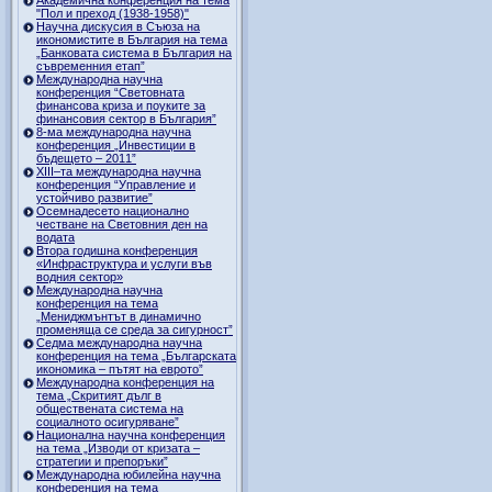
"Пол и преход (1938-1958)"
Научна дискусия в Съюза на
икономистите в България на тема
„Банковата система в България на
съвременния етап”
Международна научна
конференция “Световната
финансова криза и поуките за
финансовия сектор в България”
8-ма международна научна
конференция „Инвестиции в
бъдещето – 2011”
ХІІІ–та международна научна
конференция “Управление и
устойчиво развитие”
Осемнадесето национално
честване на Световния ден на
водата
Втора годишна конференция
«Инфраструктура и услуги във
водния сектор»
Международна научна
конференция на тема
„Мениджмънтът в динамично
променяща се среда за сигурност”
Седма международна научна
конференция на тема „Българската
икономика – пътят на еврото”
Международна конференция на
тема „Скритият дълг в
обществената система на
социалното осигуряване”
Национална научна конференция
на тема „Изводи от кризата –
стратегии и препоръки”
Международна юбилейна научна
конференция на тема