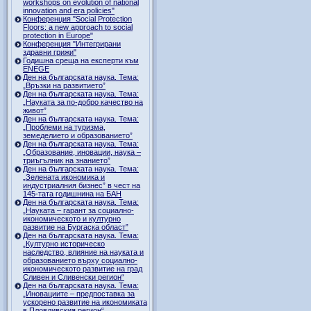
workshops on evolution of national
innovation and era policies"
Конференция "Social Protection
Floors: a new approach to social
protection in Europe"
Конференция "Интегрирани
здравни грижи"
Годишна среща на експерти към
ENEGE
Ден на българската наука. Тема:
„Връзки на развитието”
Ден на българската наука. Тема:
„Науката за по-добро качество на
живот”
Ден на българската наука. Тема:
„Проблеми на туризма,
земеделието и образованието”
Ден на българската наука. Тема:
„Образование, иновации, наука –
триъгълник на знанието”
Ден на българската наука. Тема:
„Зелената икономика и
индустриалния бизнес” в чест на
145-тата годишнина на БАН
Ден на българската наука. Тема:
„Науката – гарант за социално-
икономическото и културно
развитие на Бургаска област”
Ден на българската наука. Тема:
„Културно историческо
наследство, влияние на науката и
образованието върху социално-
икономическото развитие на град
Сливен и Сливенски регион“
Ден на българската наука. Тема:
„Иновациите – предпоставка за
ускорено развитие на икономиката
в Пловдивския регион“