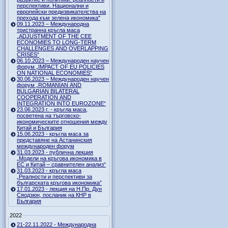
перспективи. Национални и
европейски предизвикателства на
прехода към зелена икономика"
09.11.2023 – Международна
тристранна кръгла маса
„ADJUSTMENT OF THE CEE
ECONOMIES TO LONG-TERM
CHALLENGES AND OVERLAPPING
CRISES“
06.10.2023 – Международен научен
форум „IMPACT OF EU POLICIES
ON NATIONAL ECONOMIES“
30.06.2023 – Международен научен
форум „ROMANIAN AND
BULGARIAN BILATERAL
COOPERATION AND
INTEGRATION INTO EUROZONE“
23.06.2023 г. - кръгла маса,
посветена на търговско-
икономическите отношения между
Китай и България
15.06.2023 - кръгла маса за
представяне на Астанинския
международен форум
31.03.2023 - публична лекция
„Модели на кръгова икономика в
ЕС и Китай – сравнителен анализ“
31.03.2023 - кръгла маса
„Реалности и перспективи за
българската кръгова икономика”
17.01.2023 - лекция на Н.Пр. Дун
Сяодзюн, посланик на КНР в
България
2022
21-22.11.2022 - Международна