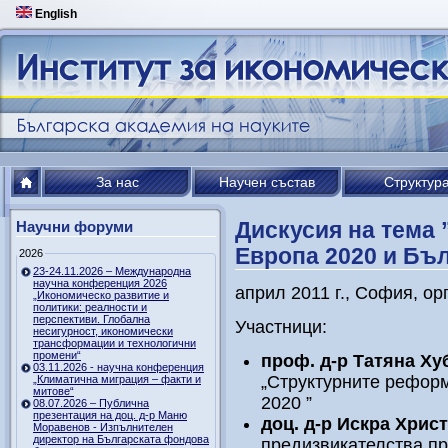
English
За нас
Научен състав
Структур
Дискусия на тема
Научни форуми
Европа 2020 и Бъ
2026
23-24.11.2026 – Международна
научна конференция 2026
април 2011 г., София, о
„Икономическо развитие и
политики: реалности и
перспективи. Глобална
Участници:
несигурност, икономически
трансформации и технологични
промени“
проф. д-р Татяна Х
03.11.2026 - научна конференция
„Структурните реформ
„Климатична миграция – факти и
митове“
2020 ”
08.07.2026 – Публична
презентация на доц. д-р Маню
доц. д-р Искра Хрис
Моравенов - Изпълнителен
директор на Българската фондова
предизвикателства пр