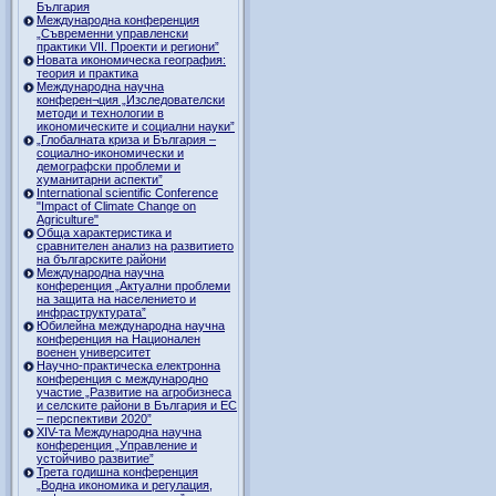
България
Международна конференция
„Съвременни управленски
практики VII. Проекти и региони”
Новата икономическа география:
теория и практика
Международна научна
конферен¬ция „Изследователски
методи и технологии в
икономическите и социални науки”
„Глобалната криза и България –
социално-икономически и
демографски проблеми и
хуманитарни аспекти”
International scientific Conference
"Impact of Climate Change on
Agriculture"
Обща характеристика и
сравнителен анализ на развитието
на българските райони
Международна научна
конференция „Актуални проблеми
на защита на населението и
инфраструктурата”
Юбилейна международна научна
конференция на Национален
военен университет
Научно-практическа електронна
конференция с международно
участие „Развитие на агробизнеса
и селските райони в България и ЕС
– перспективи 2020”
XIV-та Международна научна
конференция „Управление и
устойчиво развитие”
Трета годишна конференция
„Водна икономика и регулация,