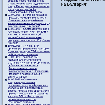
борса по повод подписване на
на България”
Споразумение за сътрудничество
между Института за икономически
изследвания при БАН и
Българската фондова борса
01.07.2026 – Публична лекция на
проф. д-р Мустафа Боз на тема
„Влиянието на продажбите на
жилищни имоти на чужденци върху
туризма: казусът Анталия“
11.06.2026 – Съвместен уебинар с
изследователи от ИИИ при БАН и
Института по икономика „М.
Котанян“ към Националната
академия на науките на Република
Армения
10.06.2026 - ИИИ при БАН
организира представяне на втория
Годишен доклад за ESG отчитането
на българските компании
27.04.2026 - по повод 150-
годишнината от Априлското
въстание ИИИ при БАН организира
публична лекция на тема
„Априлското въстание и
финансовата криза в Османската
империя“ с лектор гл. ас. д-р
Димитър Събев
24.04.2026 – Съвместен
международен семинар
„Икономическа трансформация и
координация на политиките в
Европа: приемане на еврото, зелен
преход и глобална интеграция“ на
ИИИ при БАН и Института за
световна икономика на
Румънската академия
16.04.2026 – Международна научна