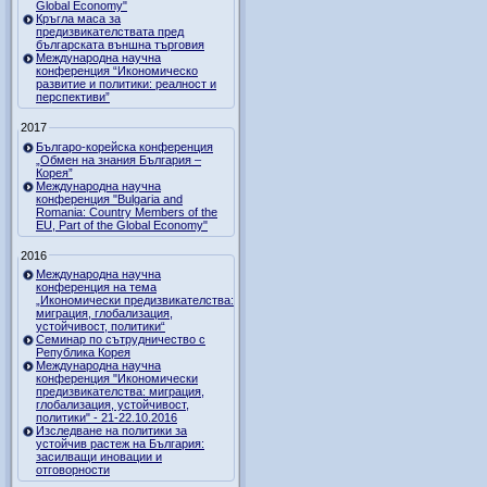
Global Economy"
Кръгла маса за
предизвикателствата пред
българската външна търговия
Международна научна
конференция “Икономическо
развитие и политики: реалност и
перспективи”
2017
Българо-корейска конференция
„Обмен на знания България –
Корея”
Международна научна
конференция "Bulgaria and
Romania: Country Members of the
EU, Part of the Global Economy"
2016
Международна научна
конференция на тема
„Икономически предизвикателства:
миграция, глобализация,
устойчивост, политики“
Семинар по сътрудничество с
Република Корея
Международна научна
конференция "Икономически
предизвикателства: миграция,
глобализация, устойчивост,
политики" - 21-22.10.2016
Изследване на политики за
устойчив растеж на България:
засилващи иновации и
отговорности