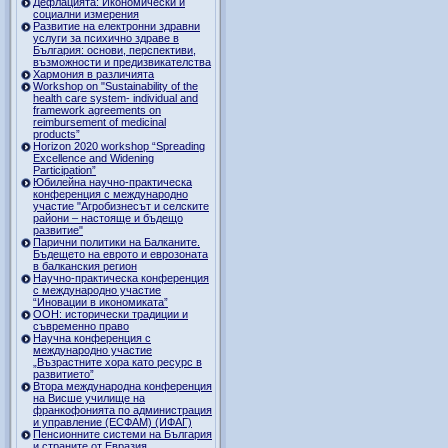
Дефлацията: Икономически и
социални измерения
Развитие на електронни здравни
услуги за психично здраве в
България: основи, перспективи,
възможности и предизвикателства
Хармония в различията
Workshop on "Sustainability of the
health care system- individual and
framework agreements on
reimbursement of medicinal
products”
Horizon 2020 workshop “Spreading
Excellence and Widening
Participation”
Юбилейна научно-практическа
конференция с международно
участие "Агробизнесът и селските
райони – настояще и бъдещо
развитие"
Парични политики на Балканите.
Бъдещето на еврото и еврозоната
в балканския регион
Научно-практическа конференция
с международно участие
“Иновации в икономиката”
ООН: исторически традиции и
съвременно право
Научна конференция с
международно участие
„Възрастните хора като ресурс в
развитието”
Втора международна конференция
на Висше училище на
франкофонията по администрация
и управление (ЕСФАМ) (ИФАГ)
Пенсионните системи на България
и страните от Евразия