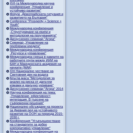
ХVI-та Международна научна
конференция „Управление и
устойчиво развитие”
Форум „Демографската ситуация и
развитието на България”
Conference “Prosperity = Science +
Youth”
Международна конференция
„Структуриране на екипи и
методология на проучванията”
Дискусионен семинар "Агора"
Семинар „Управление на
проблемни кредити”
Международна конференция
„Ресурси и управление”
Международна среща в рамките на
работните групи между ИИИ на
БАН и Македонската академия на
науките (МАК)
XXI Национално честване на
Световния ден на водата
Кръгла маса "Методология за
анализ на риска от данъчни
измами и данъчно укриване”
Дискусионен семинар "Агора" 2014
Научна конференция на тема:
„Управление, ефективност,
интеграция. В търсене на
съвременни решения”
Национално обсъждане на проекта
за Дневния ред на устойчивото
развитие на ООН за периода 2015-
2030 г.
Конференция "Усъвършенстване
на стандартите за добро
корпоративно управление"
Международна конференция на