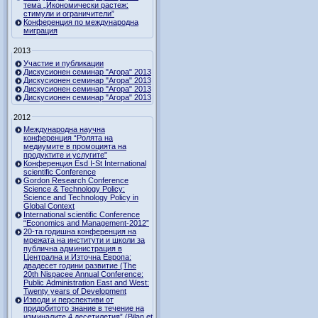
тема „Икономически растеж:
стимули и ограничители”
Конференция по международна
миграция
2013
Участие и публикации
Дискусионен семинар "Агора" 2013
Дискусионен семинар "Агора" 2013
Дискусионен семинар "Агора" 2013
Дискусионен семинар "Агора" 2013
2012
Международна научна
конференция “Ролята на
медиумите в промоцията на
продуктите и услугите"
Конференция Esd I-St International
scientific Conference
Gordon Research Сonference
Science & Technology Policy:
Science and Technology Policy in
Global Context
International scientific Conference
“Economics and Management-2012”
20-та годишна конференция на
мрежата на институти и школи за
публична администрация в
Централна и Източна Европа:
двадесет години развитие (The
20th Nispacee Annual Conference:
Public Administration East and West:
Twenty years of Development
Изводи и перспективи от
придобитото знание в течение на
изминалите 4 десетилетия” (Bilan et