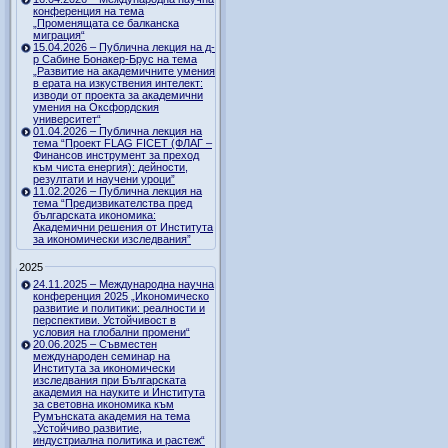
конференция на тема
„Променящата се балканска
миграция“
15.04.2026 – Публична лекция на д-
р Сабине Бонакер-Брус на тема
„Развитие на академичните умения
в ерата на изкуствения интелект:
изводи от проекта за академични
умения на Оксфордския
университет“
01.04.2026 – Публична лекция на
тема “Проект FLAG FICET (ФЛАГ –
Финансов инструмент за преход
към чиста енергия): дейности,
резултати и научени уроци”
11.02.2026 – Публична лекция на
тема “Предизвикателства пред
българската икономика:
Академични решения от Института
за икономически изследвания”
2025
24.11.2025 – Международна научна
конференция 2025 „Икономическо
развитие и политики: реалности и
перспективи. Устойчивост в
условия на глобални промени“
20.06.2025 – Съвместен
международен семинар на
Института за икономически
изследвания при Българската
академия на науките и Института
за световна икономика към
Румънската академия на тема
„Устойчиво развитие,
индустриална политика и растеж“