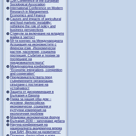
12th Conference of the European
Sociological Association
International Conference on Modern
Research in Management,
Economics and Finance
Causes and impacts of agricultural
and food markets’ instability:
rethinking the role of policy and
business perspectives
Стимули за включване на младите
майки в заетост
59-ти конгрес на Международната
Асоциация на икономистите с
френски език „Икономически
растеж, население, социална
протекция: Събития и теории за
посрещане на
предизвикателствата”
Международна конференция
“Economic integrations, competition
and cooperation”
Предизвикателствата пред
съвременните организации,
свързани с постигане на
устойчивост
Защита от дискриминация в
България и Европа
Грижа за нашия общ дом –
духовни, философски,
икономически, социални и
културни измерения на
екологичния проблем
Младежки икономически форум
България 2030 – започваме дебата
Научна конференция на
националната академична мрежа
към БАН „Връзки на развитието"
Промени, философия и нови