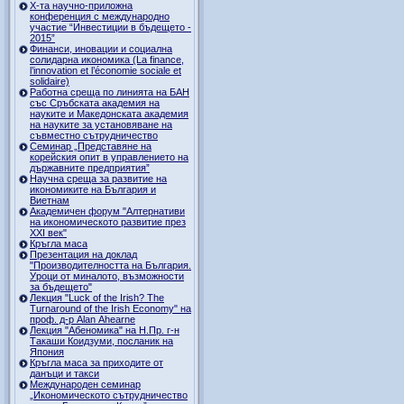
Х-та научно-приложна
конференция с международно
участие “Инвестиции в бъдещето -
2015”
Финанси, иновации и социална
солидарна икономика (La finance,
l’innovation et l’économie sociale et
solidaire)
Работна среща по линията на БАН
със Сръбската академия на
науките и Македонската академия
на науките за установяване на
съвместно сътрудничество
Семинар „Представяне на
корейския опит в управлението на
държавните предприятия”
Научна среща за развитие на
икономиките на България и
Виетнам
Академичен форум "Алтернативи
на икономическото развитие през
XXI век"
Кръгла маса
Презентация на доклад
"Производителността на България.
Уроци от миналото, възможности
за бъдещето"
Лекция "Luck of the Irish? The
Turnaround of the Irish Economy" на
проф. д-р Alan Ahearne
Лекция "Абеномика" на Н.Пр. г-н
Такаши Коидзуми, посланик на
Япония
Кръгла маса за приходите от
данъци и такси
Международен семинар
„Икономическото сътрудничество