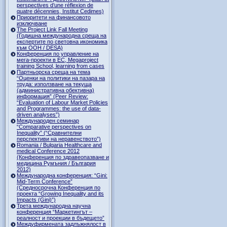
perspectives d’une réflexion de
quatre décennies, Institut Cedimes)
Приоритети на финансовото
изключване
The Project Link Fall Meeting
(Годишна международна среща на
експертите по световна икономика
към ООН / DESA)
Конференция по управление на
мега-проекти в ЕС, Megaproject
training School, learning from cases
Партньорска среща на тема
“Оценки на политики на пазара на
труда: използване на текуща
(административна обективна)
информация” (Peer Review:
“Evaluation of Labour Market Policies
and Programmes: the use of data-
driven analyses”)
Международен семинар
“Comparative perspectives on
Inequality” (“Сравнителни
перспективи на неравенството”)
Romania / Bulgaria Healthcare and
medical Conference 2012
(Конференция по здравеопазване и
медицина Румъния / България
2012)
Международна конференция: “Gini:
Mid-Term Conference”
(Средносрочна Конференция по
проекта “Growing Inequality and its
Impacts (Gini)”)
Трета международна научна
конференция “Маркетингът –
реалност и проекции в бъдещето”
Междуфирмената задлъжнялост в