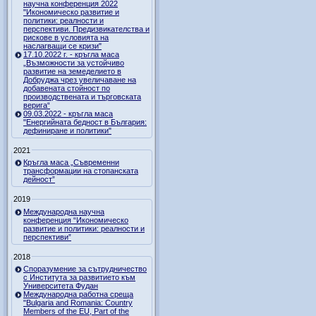
научна конференция 2022
"Икономическо развитие и
политики: реалности и
перспективи. Предизвикателства и
рискове в условията на
наслагващи се кризи"
17.10.2022 г. - кръгла маса
„Възможности за устойчиво
развитие на земеделието в
Добруджа чрез увеличаване на
добавената стойност по
производствената и търговската
верига“
09.03.2022 - кръгла маса
"Енергийната бедност в България:
дефиниране и политики"
2021
Кръгла маса „Съвременни
трансформации на стопанската
дейност”
2019
Международна научна
конференция “Икономическо
развитие и политики: реалности и
перспективи”
2018
Споразумение за сътрудничество
с Института за развитието към
Университета Фудан
Международна работна среща
"Bulgaria and Romania: Country
Members of the EU, Part of the