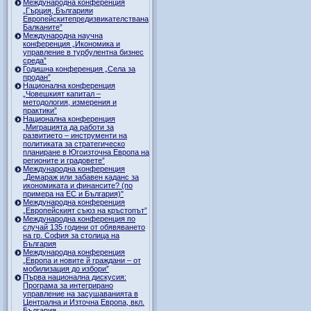
Международна конференция
„Гърция, Българияи
Европейскитепредизвикателствана
Балканите”
Международна научна
конференция „Икономика и
управление в турбулентна бизнес
среда”
Годишна конференция „Селa за
продан”
Национална конференция
„Човешкият капитал –
методология, измерения и
практики”
Национална конференция
„Миграцията да работи за
развитието – инструменти на
политиката за стратегическо
планиране в Югоизточна Европа на
регионите и градовете”
Международна конференция
„Демараж или забавен каданс за
икономиката и финансите? (по
примера на ЕС и България)"
Международна конференция
„Европейският съюз на кръстопът”
Международна конференция по
случай 135 години от обявяването
на гр. София за столица на
България
Международна конференция
„Европа и новите й граждани – от
мобилизация до избори”
Първа национална дискусия:
Програма за интегрирано
управление на засушаванията в
Централна и Източна Европа, вкл.
България