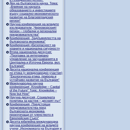
Ден на българската наука. Тема:
„Влияние на науката,
образованието и инвестициите
върху социално-икономическото
развитие на Благоевградския
регион“
Научна конференция на младите
изследователи „Черноморският
регион – глобални и регионални
предизвикателства“
Конференция „Задлъжнялостта на
българската икономика”
Конференция «Безопасност на
храните и национална сигурност»
Втора национална дискусия:
„Програма за интегрирано
управление на засушаванията в
Централна и Източна Европа, вкл.
България”
Десета национална конференция
по етика (с международно участие)
“Екологическа етика, природа и
устойчиво развитие на България”
Международна научна
конференция „Knowledge – Capital
of the Future” Topic: Knowledge –
Now but How”
Научна дискусия „Социалната
политика за растеж – десният път”
Конференция „Предстоящи
предизвикателства пред
българската икономика,
произтичащи от членството в
Европейския Съюз”
Десета юбилейна международна
научна конференция на младите
учени „Икономиката на България и