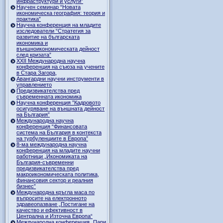
инфраструктури и услуги”
Научен семинар “Новата
икономическа география: теория и
практика”
Научна конференция на младите
изследователи “Стратегия за
развитие на българската
икономика и
външноикономическата дейност
след кризата”
ХХII Международна научна
конференция на съюза на учените
в Стара Загора,
Авангардни научни инструменти в
управлението
Предизвикателства пред
съвременната икономика
Научна конференция ”Кадровото
осигуряване на външната дейност
на България”
Международна научна
конференция “Финансовата
система на България в контекста
на турбуленциите в Европа”
8-ма международна научна
конференция на младите научни
работници „Икономиката на
България-съвременни
предизвикателства пред
макроикономическата политика,
финансовия сектор и реалния
бизнес”
Международна кръгла маса по
въпросите на електронното
здравеопазване „Постигане на
качество и ефективност в
Централна и Източна Европа“
Международна конференция „Пари