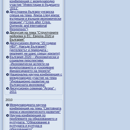
конференция с международно
участие “Инвестиции в бъдещето
'2011”
Двустранна българо-унгарска
среща на тема „Криза след криза:
вътрешни и външни икономически
реакции” (“Crisis after Crisis.
Domestic and international
Responses”)
Дискусия на тема ”Структурните
реформи в ЕС: Европа 2020 и
България”
Дискусионен форум "20 години
НБУ": Накъде България?
(интелектът и природата -
реалният ни шанс срещу кризите)
България 2020 – Икономически и
социални перспективи:
„Икономически аспекти на
водоползването и ускоряване
финансирането на проекти”
Национална научна конференция с
международно участие на тема
“Иновационно развитие на
българската икономика”
Дискусионен семинар "Агора" -
2011
2010
Международната научна
конференция на тема “Световната
криза и икономическото развитие”
Научна конференция по
проблемите на образованието и
културата: “Образование в
културата и култура в
образованието”