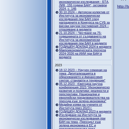
икономически изследвания - БТА,
ЛИК „155 години БАН“, октомври
http:/
2024, с. 146
30.10.2024 – Авторски колектив от
Института за икономически
изследвания при БАН сред
наградените в Конкурса на СУБ за
високи научни постижения 2024 –
отразяване в медиите
21.10.2024 – Честване на 75-
годишнината от създаването на
Института за икономически
изследвания при БАН в медиите
ГОДИШЕН ДОКЛАД 2024 в медиите
Макроикономическата прогноза
2024-2026 на ИИИ при БАН в
медиите
2023
18.12.2023 – Научен семинар на
тема „Дигитализацията в
образованието и финансовия
сектор: стандарти и тенденции“
05.12.2023 - Ежегодна научна
конференция 2023 "Икономическо
развитие и политики: реалности и
перспективи. Национални и
европейски предизвикателства на
прехода към зелена икономика"
Медийни изяви на учените от
Института през 2023 г.
ГОДИШЕН ДОКЛАД 2023 в медиите
Изследване на Института за
икономически изследвания при
БАН на тема „Преходът към
зелена икономика в ЕС и
предизвикателства пред