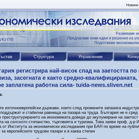
Новини
Развиваме и
Предлагаме нови идеи и решения на уп
Подготвяме висококвал
състав
Структура
Управление
Конк
ария регистрира най-висок спад на заетостта по
риза, засегната е както средно-квалифицираната, 
е заплатена работна сила- tuida-news.sliven.net
а:
е източноевропейски държави, които след промените запазиха индустр
 поддържат и стабилни равнища на пазара на труда. България не е сред 
 преструктурирането на икономиката доведе до акулумиране на заетост
а на селското стопанство, търговията и туризма. Това заяви проф. д-р 
 от Института за икономически изследвания при БАН по време на публи
 за европейските трудови пазари и в каква степен