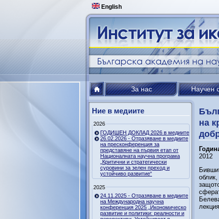
English
За нас
Научен 
Ние в медиите
Бълг
на к
2026
добр
ГОДИШЕН ДОКЛАД 2026 в медиите
26.02.2026 - Отразяване в медиите
на пресконференция за
Годин
представяне на първия етап от
2012
Националната научна програма
„Критични и стратегически
суровини за зелен преход и
Бившит
устойчиво развитие“
облик,
защото
2025
сферат
24.11.2025 - Отразяване в медиите
Белева
на Международна научна
лекция
конференция 2025 „Икономическо
развитие и политики: реалности и