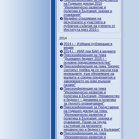
на Годишен доклад 2015
"Икономическо развитие и
политики в България: оценки и
очаквания"
Медийно отразяване на
резултатите и участията в
публични събития на учените от
Института през 2015 г.
2014
2014 г. - Избрани публикации в
медии
2014 г. - ИИИ при БАН в медиите
Пресконференция на тема
"Държавен бюджет 2015 г. -
основни предиззвикателства"
Пресконференция на тема "Бизнес
секторът трябва да се насочи към
иновациите, към обновяване на
малките и средни предприятия и
завоюването на нови външни
пазари"
Пресконференция на тема
"Икономическо развитие и
политика в България „Неравенство
и бедност – динамика и политики
за тяхното ограничаване”
Пресконференция за Представяне
на годишен доклад на тема:
"Икономическо развитие и
политика в България: оценки и
очаквания. Пазар на труда,
състояние на регионите,
неравенство и бедност в България"
Пресконференция на тема
"Икономическо развитие и