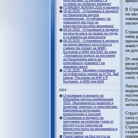
перспективи. Устойчивост в
кризат
условия на глобални промени“
ГОДИШЕН ДОКЛАД 2025 в медиите
В Стра
19.05.2025 - Отразяване в медиите
на нас
на Национална научна
човешк
конференция „Устойчивост на
човешките ресурси за
изклю
конкурентоспособна икономика“
04.04.2025 - Отразяване в медиите
Страна
на кръгла маса за пазара на труда
няма д
в условията на еврозоната
06.03.2025 - Отразяване в медиите
причин
на представените резултати от
инвест
съвместен проект на WWF-
на дох
България и ИИИ при БАН на тема
„Географски подход за изготвяне
От нов
на Национална карта на
енергийната уязвимост на
регист
домакинствата“
безраб
17.01.2025 - Медийно отразяване
европе
на публичната лекция на Н.Пр. Дай
сила, 
Цинли, Посланик на КНР в Р
България, в ИИИ при БАН
Липсва
2024
модели
посочи
Отразяване в медиите на
Юбилейна научна конференция
Естони
2024 „Икономическо развитие и
непъле
политики: реалност и перспективи.
Европейска интеграция,
Структ
конвергенция и кохезия“
сила г
Отразяване в медиите на
проучване на колектив учени от
пробле
Института по поръчка на
Страте
Министерството на икономиката и
създав
индустрията
подкре
Представяне на Института за