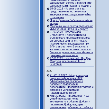
финансовия сектор и публичните
финанси на България“ в медиите
15.06.2023 - Кръгла маса за
представяне на Астанинския
международен форум – медийно
отразяване
Проф. Даниела Бобева в китайски
медии
Макроикономическата прогноза на
ИИИ за 2023-2025 г. в медиите
31.03.2023 - кръгла маса
„Реалности и перспективи за
българската кръгова икономика”,
организирана от Института за
икономически изследвания при
БАН съвместно с Българската
търговско-промишлена палата и
Висшето училище по агробизнес и
развитие на регионите
17.01.2023 - лекция на Н.Пр. Дун
Сяодзюн, посланик на КНР в
България
2022
21-22.11.2022 - Международна
научна конференция 2022
"Икономическо развитие и
политики: реалности и
перспективи. Предизвикателства и
рискове в условията на
наслагващи се кризи"
Кръгла маса – Възможности за
устойчиво развитие на
земеделието в община Добрич и
региона на Добруджа, чрез
увеличаване добавената стойност