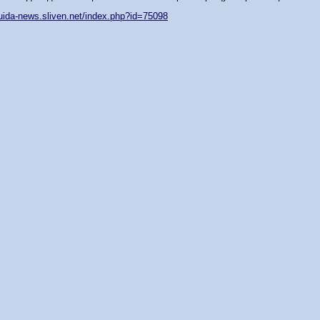
/tuida-news.sliven.net/index.php?id=75098