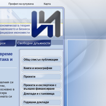
Профил на купувача
Карта
кономическата теория
равлението и бизнеса
ифицирани икономисти
урси
Свободни длъжности
 време
така и
Общ списък публикации
Книги и монографии
Проекти
иалния си
Проекти и експертизи с
тях,
външно финансиране
 основно в
Искра
Доклади и становища
чната си
Годишни доклади