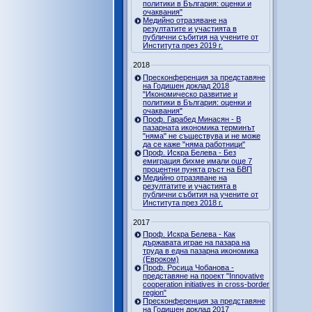
политики в България: оценки и
очаквания"
Медийно отразяване на
резултатите и участията в
публични събития на учените от
Института през 2019 г.
2018
Пресконференция за представяне
на Годишен доклад 2018
"Икономическо развитие и
политики в България: оценки и
очаквания"
Проф. Гарабед Минасян - В
пазарната икономика терминът
"няма" не съществува и не може
да се каже "няма работници"
Проф. Искра Белева - Без
емиграция бихме имали още 7
процентни пункта ръст на БВП
Медийно отразяване на
резултатите и участията в
публични събития на учените от
Института през 2018 г.
2017
Проф. Искра Белева - Как
държавата играе на пазара на
труда в една пазарна икономика
(Евроком)
Проф. Росица Чобанова -
представяне на проект "Innovative
cooperation initiatives in cross-border
region"
Пресконференция за представяне
на Годишен доклад 2017