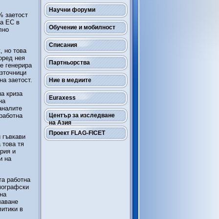
Научни форуми
% заетост
на ЕС в
Обучение и мобилност
лно
Списания
, но това
оред нея
Партньорства
е генерира
източници
на заетост.
Ние в медиите
на криза
Euraxess
на
аналите
работна
Център за изследване
на Азия
Проект FLAG-FICET
и гъвкави
 това тя
рия и
и на
та работна
емографски
на
чаване
литики в