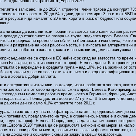
а ги отдалечава от Стратегията „Европа 2020”.
тегията е записано, че до 2020 г. страните членки трябва да осигурят 75
елението на възраст от 20 до 64 години, да инвестират 3 на сто от БВП 
ите ресурси и да намалят с 20 млн. хората в риск от бедност или социа
чване.
та ни може да изпълни този процент на заетост като количествен растеж
а доведе до стабилност на пазара на труда, подчерта проф. Белева. Сп
ите са в радикално променения облик на българската икономика, която н
иции и разкриване на нови работни места, и в липсата на алтернативни 
оди извън работната заплата, както и на гъвкави модели за осигуряване 
оприсъединилите се страни в ЕС най-висок спад на заетостта по време 
рира България, сочат изнесените от проф. Белева данни. Като равнище 
отицата се нареждаме в средната група – над 10%, но за разлика от ост
йски държави у нас са засегнати както ниско и средноквалифицираната 
така и хората с добри заплати.
т и алтернативни източници на доходи, извън работната заплата, както 
 на заетостта в отговор на кризата, смята проф. Белева. Като пример за
 прехода към намалено работно време, което в Германия, Франция, Авст
я нараства, а в Полша достига дори до 27 пункта. В България с договор
н работен ден са само 4.1% от заетите през 2011 г.
урата на заетостта у нас не е фактор за растеж – средноквафилицирана
уби потенциал, предлагането на труд е ограничено, налице е и силен д
м, подчерта проф. Белева. Според нея, за да изпълним основните цели 
гия „Европа 2020” трябва да се разработят антикризисни мерки за насър
ането на нови работни места, развитие на гъвкави форми на заетост, по
па на доходите и социални схеми за закрила срещу безработица.