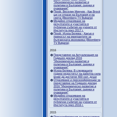
"Икономическо развитие и
политики в България: оценки и
очаквания"
Проф. Веселин Минчев - Как Brexit
ще се отрази на България и на
света (Bloomberg TV Bulgaria)
Медийно отразяване на
резултатите и участията в
публични събития на учените от
Института през 2017 г.
Проф. Искра Белева - Какъв е
приносът на емигрантите за
българската икономика (Bloomberg
TV Bulgaria)
2016
Представяне на Актуализация на
Годишен доклад 2016
"Икономическо развитие и
политика в България: оценки и
очаквания"
Искра Белева: В следващите
години недостигът на работна сила
може да достигне 400 хил. души
Отразяване и пресконференции за
представяне на Годишен доклад
2016 "Икономическо развитие и
политики в България: оценки и
очаквания"
Медийно отразяване на
резултатите и участията в
публични събития на учените от
Института през 2016 г.
2015
Пресконференция за представяне