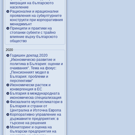
миграция на българското
население
Рационални и ирационални
проявления на субкултурните
конструкти при корпоративния
мениджмънт
Принципи и практики на
стопанки субекти с трайно
влияние върху българското
общество
2020
Годишен доклад 2020
„Икономическо развитие и
политика в България: оценки и
очаквания“. Тема на фокус:
„Пенсионният модел в
България: проблеми и
перспективи“
Икономически растеж и
конвергенция в ЕС
България в международната
икономическа специализация
Фискалните мултипликатори в
България и страни от
Централна и Източна Европа
Корпоративно управление на
държавните предприятия: в
търсене на решения
Мониторинг и оценка на
български предприятия на