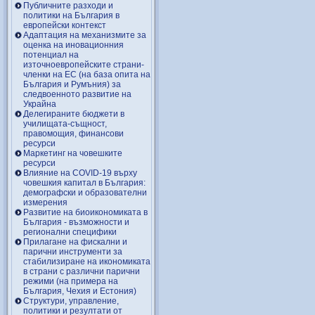
Публичните разходи и
политики на България в
европейски контекст
Адаптация на механизмите за
оценка на иновационния
потенциал на
източноевропейските страни-
членки на ЕС (на база опита на
България и Румъния) за
следвоенното развитие на
Украйна
Делегираните бюджети в
училищата-същност,
правомощия, финансови
ресурси
Маркетинг на човешките
ресурси
Влияние на COVID-19 върху
човешкия капитал в България:
демографски и образователни
измерения
Развитие на биоикономиката в
България - възможности и
регионални специфики
Прилагане на фискални и
парични инструменти за
стабилизиране на икономиката
в страни с различни парични
режими (на примера на
България, Чехия и Естония)
Структури, управление,
политики и резултати от