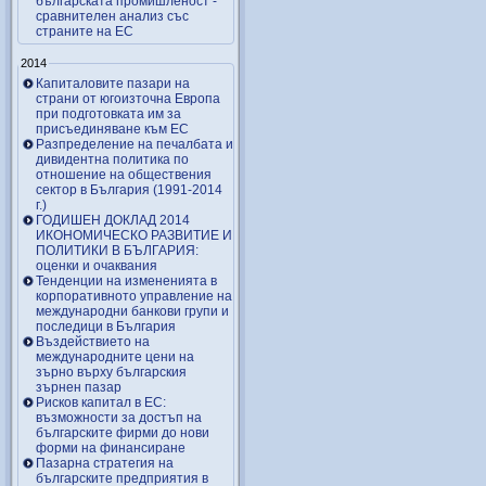
българската промишленост -
сравнителен анализ със
страните на ЕС
2014
Капиталовите пазари на
страни от югоизточна Европа
при подготовката им за
присъединяване към ЕС
Разпределение на печалбата и
дивидентна политика по
отношение на обществения
сектор в България (1991-2014
г.)
ГОДИШЕН ДОКЛАД 2014
ИКОНОМИЧЕСКО РАЗВИТИЕ И
ПОЛИТИКИ В БЪЛГАРИЯ:
оценки и очаквания
Тенденции на измененията в
корпоративното управление на
международни банкови групи и
последици в България
Въздействието на
международните цени на
зърно върху българския
зърнен пазар
Рисков капитал в ЕС:
възможности за достъп на
българските фирми до нови
форми на финансиране
Пазарна стратегия на
българските предприятия в