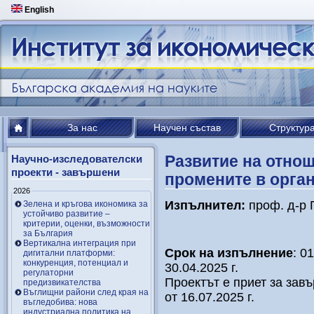
English
За нас
Научен състав
Структур
Развитие на отнош
Научно-изследователски
проекти - завършени
промените в орга
2026
Изпълнител:
проф. д-р 
Зелена и кръгова икономика за
устойчиво развитие –
критерии, оценки, възможности
за България
Вертикална интеграция при
Срок на изпълнение
: 0
дигитални платформи:
конкуренция, потенциал и
30.04.2025 г.
регулаторни
Проектът е приет за зав
предизвикателства
Въглищни райони след края на
от 16.07.2025 г.
въгледобива: нова
индустриална политика на