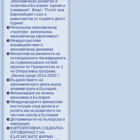
„Икономическо развитие и
политика в България: оценки и
очаквания”. Фокус: “Пътят към
Европейския съюз и
равносметка от първите десет
години”
Регионални икономически
структури - регионална
икономическа ефективност
Междуотраслови
взаимодействия и
икономическа динамика
Финансови възможности на
потенциалните бенефициенти
за съфинансиране на ВиК
проекти по Приоритетна ос 1
на Оперативна програма
„Околна среда 2014-2020 г.“
Въздействието на
икономическата криза върху
уязвими групи в България
Финансиране на зелена
икономика в България
Международните финансови
институции след кризата и
ролята им за развитието на
частния сектор в България
Детерминанти на българската
емиграция
КОРПОРАТИВНА СОЦИАЛНА
ОТГОВОРНОСТ НА
БЪЛГАРСКИТЕ ФИРМИ -