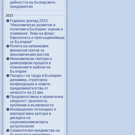
дейността на българските
предприятия
2023
Годишен доклад 2023
“Икономическо развитие и
политики в България: оценки и
очаквания. Тема на фокус:
Еврозоната и присъединяваща
се България“
Ролята на небанковия
финансов сектор за
икономическия растеж
Икономически сектори и
демографски процеси в
планинските райони на
България
Пазарът на труда в България:
динамика, структурна
конфигурация и новите
предизвикателства от
началото на 21 век
Продоволствена и хранителна
сигурност: реалности,
проблеми и възможности
Иновационен потенциал и
корпоративна култура в
дискурса на
социоикономическата
антропология
Сравнителни предимства на
българската икономика -