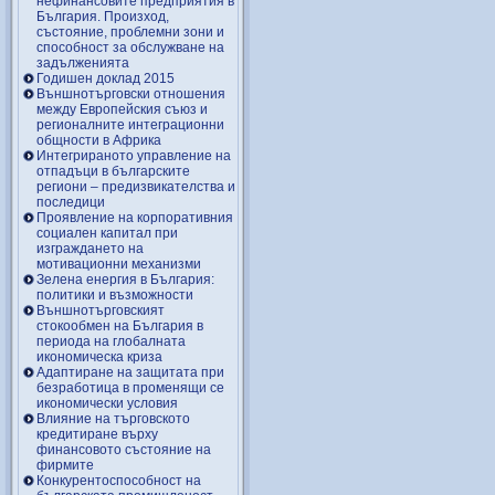
нефинансовите предприятия в
България. Произход,
състояние, проблемни зони и
способност за обслужване на
задълженията
Годишен доклад 2015
Външнотърговски отношения
между Европейския съюз и
регионалните интеграционни
общности в Африка
Интегрираното управление на
отпадъци в българските
региони – предизвикателства и
последици
Проявление на корпоративния
социален капитал при
изграждането на
мотивационни механизми
Зелена енергия в България:
политики и възможности
Външнотърговският
стокообмен на България в
периода на глобалната
икономическа криза
Адаптиране на защитата при
безработица в променящи се
икономически условия
Влияние на търговското
кредитиране върху
финансовото състояние на
фирмите
Конкурентоспособност на