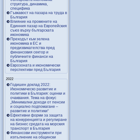
структура, динамика,
специфика
Гъвкавост на пазара на труда в
България
Влияние на промените на
Единния пазар на Европейския
съюз върху българската
икономика
Преходът към зелена
икономика в ЕС и
предизвикателства пред
финансовия сектор и
публичните финанси на
България
Еврозоната и икономически
перспективи пред България
2022
Годишен доклад 2022:
Икономическо развитие и
политики в България: оценки и
очаквания. Тема на фокус
„Минимални доходи от пенсии
и социално подпомагане –
развитие и политики“
Ефективни форми за защита
на конкуренцията и регулиране
на бизнес средата на морския
транспорт в България
Финансови инструменти при
изпълнение на общински