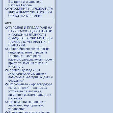
България и страните от
Източна Европа
ОТРАЖЕНИЕ НА ГЛОБАЛНАТА
КРИЗА ВЪРХУ ФИНАНСОВИЯ
СЕКТОР НА БЪЛГАРИЯ
2013
ТЪРСЕНЕ И ПРЕДЛАГАНЕ НА
НАУЧНО-ИЗСЛЕДОВАТЕЛСКИ
И РАЗВОЙНИ ДЕЙНОСТИ
(НИРД) В СЕКТОРИ БИЗНЕС И
ДЪРЖАВНО УПРАВЛЕНИЕ В
БЪЛГАРИЯ
„Енергийна интензивност на
индустриалните отрасли в
България” – завършен
научноизследователски проект,
приет от Научния съвет на
Института
Годишен доклад 2013
„Икономическо развитие и
политика в България: оценки и
очаквания“
Екологичната инфраструктура
(сегмент води) – фактор за
устойчиво развитие на
регионите и агломерациите в
България
Съвременни тенденции в
японското корпоративно
управление
Влиянието на кризата върху