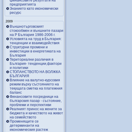
финансовите резултати на
предприятията
Знанието като икономически
ресурс
2009
Външнотърговският
стокообмен и външните пазари
на Р България 1986-2006 г.
Условията на труд в България:
тенценции и взаимодействия
Структурни промени и
инвестиции в енергетиката на
България
Териториални различия в
България- тенденции,фактори
и политики
СТОПАНСТВОТО НА ВОЛЖКА
БЪЛГАРИЯ
Влияние на валутно-курсовия
режим върху състоянието на
текущата сметка на платежния
баланс
Финансовите посредници на
българския пазар - състояние,
проблеми и перспективи
Реалният принос на жените за
бюджета и качеството на живот
на семейството
Променящите се
детерминанти на
икономическия растеж