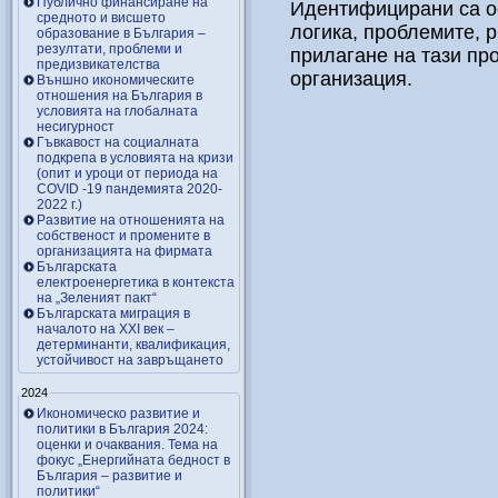
Публично финансиране на
Идентифицирани са ос
средното и висшето
логика, проблемите, 
образование в България –
резултати, проблеми и
прилагане на тази п
предизвикателства
организация.
Външно икономическите
отношения на България в
условията на глобалната
несигурност
Гъвкавост на социалната
подкрепа в условията на кризи
(опит и уроци от периода на
COVID -19 пандемията 2020-
2022 г.)
Развитие на отношенията на
собственост и промените в
организацията на фирмата
Българската
електроенергетика в контекста
на „Зеленият пакт“
Българската миграция в
началото на ХХІ век –
детерминанти, квалификация,
устойчивост на завръщането
2024
Икономическо развитие и
политики в България 2024:
оценки и очаквания. Тема на
фокус „Енергийната бедност в
България – развитие и
политики“