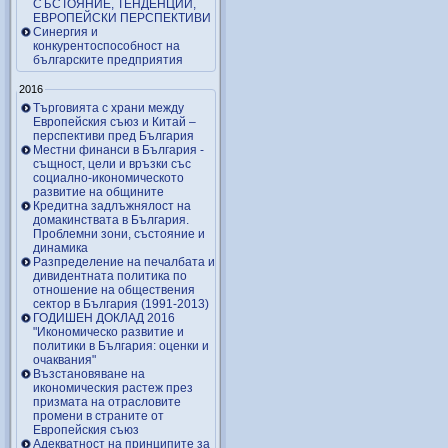
СЪСТОЯНИЕ, ТЕНДЕНЦИИ,
ЕВРОПЕЙСКИ ПЕРСПЕКТИВИ
Синергия и
конкурентоспособност на
българските предприятия
2016
Търговията с храни между
Европейския съюз и Китай –
перспективи пред България
Местни финанси в България -
същност, цели и връзки със
социално-икономическото
развитие на общините
Кредитна задлъжнялост на
домакинствата в България.
Проблемни зони, състояние и
динамика
Разпределение на печалбата и
дивидентната политика по
отношение на обществения
сектор в България (1991-2013)
ГОДИШЕН ДОКЛАД 2016
"Икономическо развитие и
политики в България: оценки и
очаквания"
Възстановяване на
икономическия растеж през
призмата на отрасловите
промени в страните от
Европейския съюз
Адекватност на принципите за