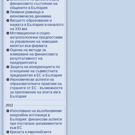
финансовото състояние на
общините в България
Лихвени равнища и
икономическа динамика
Висшето образование и
науката в България в началото
на ХХІ век
Мотивационни и социо-
антропологични предпоставки
за управление на човешкия
капитал във фирмата
Оценка на методи за
измерване на финансовата
резултативност на
предприятията
Защита на конкуренцията по
отношение на съвместните
предприятия в ЕС и България
Икономически аспекти на
образователните практики на
страните от ЕС - възможности
за приложение на опита им в
България
2012
Използване на възобновяеми
енергийни източници в
България: финансови аспекти
при постигане ангажиментите
към ЕС
Кризата в европейските