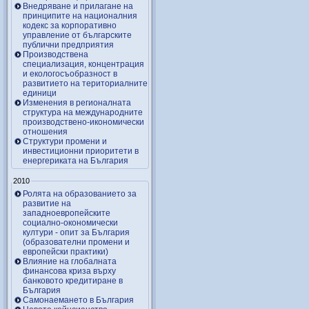
Внедряване и прилагане на
принципите на националния
кодекс за корпоративно
управление от българските
публични предприятия
Производствена
специализация, концентрация
и екологосъобразност в
развитието на териториалните
единици
Изменения в регионалната
структура на международните
производствено-икономически
отношения
Структури промени и
инвестиционни приоритети в
енергериката на България
2010
Ролята на образованието за
развитие на
западноевропейските
социално-окономически
култури - опит за България
(образователни промени и
европейски практики)
Влияние на глобалната
финансова криза върху
банковото кредитиране в
България
Самонаемането в България