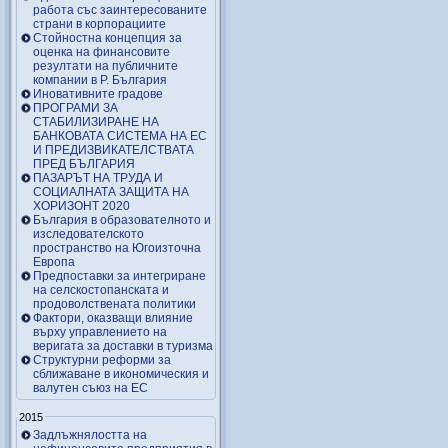
работа със заинтересованите
страни в корпорациите
Стойностна концепция за
оценка на финансовите
резултати на публичните
компании в Р. България
Иновативните градове
ПРОГРАМИ ЗА
СТАБИЛИЗИРАНЕ НА
БАНКОВАТА СИСТЕМА НА ЕС
И ПРЕДИЗВИКАТЕЛСТВАТА
ПРЕД БЪЛГАРИЯ
ПАЗАРЪТ НА ТРУДА И
СОЦИАЛНАТА ЗАЩИТА НА
ХОРИЗОНТ 2020
България в образователното и
изследователското
пространство на Югоизточна
Европа
Предпоставки за интегриране
на селскостопанската и
продоволствената политики
Фактори, оказващи влияние
върху управлението на
веригата за доставки в туризма
Структурни реформи за
сближаване в икономическия и
валутен съюз на ЕС
2015
Задлъжнялостта на