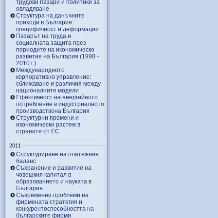
трудови пазари и политики за
овладяване
Структура на данъчните
приходи в България:
специфичност и деформации
Пазарът на труда и
социалната защита през
периодите на икономическо
развитие на България (1990 -
2010 г.)
Международното
корпоративно управление:
сближаване и различия между
националните модели
Ефективност на енергийното
потребление в индустриалното
производствона България
Структурни промени и
икономически растеж в
страните от ЕС
2011
Структуриране на платежния
баланс
Съхранение и развитие на
човешкия капитал в
образованието и науката в
България
Съвременни проблеми на
фирмената стратегия и
конкурентоспособността на
българските фирми