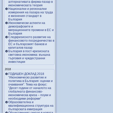
алтернативата фирма-пазар в
икономическата теория
Национални и регионални
измерения на пазара на труда
и жизнения стандарт в
България
Икономически аспекти на
демографските и
миграционните промени в ЕС и
България
Следкризисното развитие на
финансовото посредничество в
ЕС и българският банков и
капиталов пазар
България в пост-кризисната
световна икономика: външна
търговия и чуждестранни
инвестиции
2018
ГОДИШЕН ДОКЛАД 2018
“Икономическо развитие и
политика в България: оценки и
очаквания”. Тема на фокус:
“Десет години от началото на
глобалната финансово-
икономическа криза – поуки и
необходими реформи“
Образователна и
квалификационна структура на
българската емиграция
Общественият сектор в новата