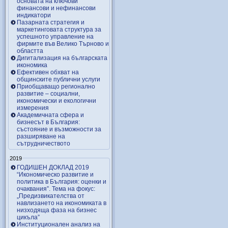
основата на ключови
финансови и нефинансови
индикатори
Пазарната стратегия и
маркетинговата структура за
успешното управление на
фирмите във Велико Търново и
областта
Дигитализация на българската
икономика
Ефективен обхват на
общинските публични услуги
Приобщаващо регионално
развитие – социални,
икономически и екологични
измерения
Академичната сфера и
бизнесът в България:
състояние и възможности за
разширяване на
сътрудничеството
2019
ГОДИШЕН ДОКЛАД 2019
“Икономическо развитие и
политика в България: оценки и
очаквания”. Тема на фокус:
„Предизвикателства от
навлизането на икономиката в
низходяща фаза на бизнес
цикъла”
Институционален анализ на