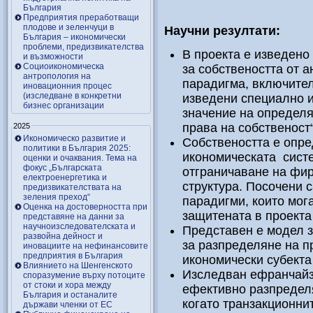
България
Предприятия преработващи
плодове и зеленчуци в
Научни резултати:
България – икономически
проблеми, предизвикателства
В проекта е изведено
и възможности
Социоикономическа
за собствеността от 
антропология на
парадигма, включител
иновационния процес
(изследване в конкретни
изведени специално и
бизнес организации
значение на определя
права на собственост“
2025
Икономическо развитие и
Собствеността е опре
политики в България 2025:
икономическата систе
оценки и очаквания. Тема на
фокус „Българската
отграничаване на фи
електроенергетика и
структура. Посочени 
предизвикателствата на
зеления преход“
парадигми, които мог
Оценка на достоверността при
защитената в проекта
представяне на данни за
научноизследователската и
Представен е модел 
развойна дейност и
за разпределяне на п
иновациите на нефинансовите
предприятия в България
икономически субекта
Влиянието на Шенгенското
Изследван ефранчайзи
споразумение върху потоците
от стоки и хора между
ефективно разпределя
България и останалите
когато транзакционни
държави членки от ЕС