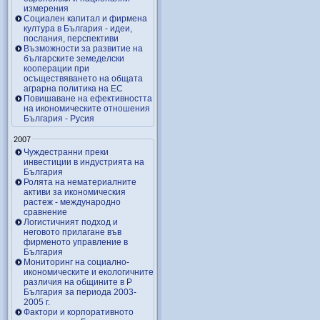
измерения
Социален капитал и фирмена
култура в България - идеи,
послания, перспективи
Възможности за развитие на
българските земеделски
кооперации при
осъществяването на общата
аграрна политика на ЕС
Повишаване на ефективността
на икономическите отношения
България - Русия
2007
Чуждестранни преки
инвестиции в индустрията на
България
Ролята на нематериалните
активи за икономическия
растеж - международно
сравнение
Логистичният подход и
неговото прилагане във
фирменото управление в
България
Мониторинг на социално-
икономическите и екологичните
различия на общините в Р
България за периода 2003-
2005 г.
Фактори и корпоративното