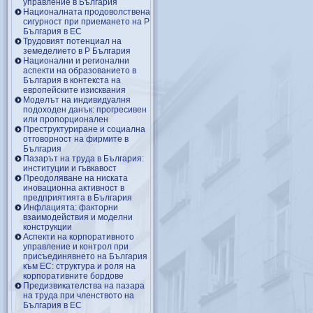
управление в България
Националната продоволствена
сигурност при приемането на Р
България в ЕС
Трудовият потенциал на
земеделието в Р България
Национални и регионални
аспекти на образованието в
България в контекста на
европейските изисквания
Моделът на индивидуалня
подоходен данък: прогресивен
или пропорционален
Преструктуриране и социална
отговорност на фирмите в
България
Пазарът на труда в България:
институции и гъвкавост
Преодоляване на ниската
иновационна активност в
предприятията в България
Инфлацията: факторни
взаимодействия и моделни
конструкции
Аспекти на корпоративното
управление и контрол при
присъединявнето на България
към ЕС: структура и роля на
корпоративните бордове
Предизвикателства на пазара
на труда при членството на
България в ЕС