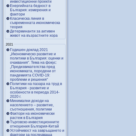
инвестиционни проекти
Енергийната бедност в
България: измерения и
фактори
Класическа линия в
съвременната икономическа
теория
Детерминанти за активен
живот на възрастните хора
2021
Годишен доклад 2021
„Икономическо развитие и
политики в България: оценки и
очаквания“. Тема на фокус:
„Предизвикателства пред
икономиката, породени от
пандемията COVID-19:
проблеми и решения“
Политики на пазара на труд в
България - развитие и
особености в периода 2014-
2020 г.
Минимални доходи на
населението – развитие,
съотношения, политики
Фактори на икономически
растеж в България
Търговско-инвестиционните
отношения България-Китай
Устойчивост на завръщането и
фактори за последваща