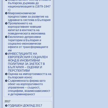
българска държава до
национализацията (1879-1947
г.)
Макроикономически
предпоставки за развитие на
здравната система в България
Проявлението на
корпоративния човешки
капитал в контекста на
поведенческата икономика
Екологично-депресивни
територии в България и
социално-икономически
ефекти от трансформациите
им
ИНВЕСТИЦИИТЕ НА
ЕВРОПЕЙСКИЯ СОЦИАЛЕН
ФОНД В ИНОВАТИВНИ
ПОЛИТИКИ ЗА ЗАЕТОСТ В
БЪЛГАРИЯ – OЦЕНКИ И
ПЕРСПЕКТИВИ
Оценка на импортоемкостта на
българския износ
Съвременната фирма като
обект на корпоративното
управление – същност,
специфики, взаимозависимост
и детерминираност
2017
ГОДИШЕН ДОКЛАД 2017