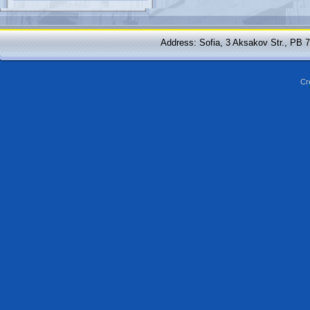
Address: Sofia, 3 Aksakov Str., PB 
Cr