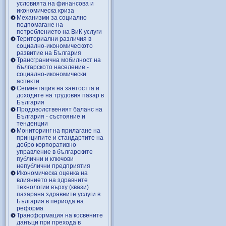
условията на финансова и
икономическа криза
Механизми за социално
подпомагане на
потреблението на ВиК услуги
Териториални различия в
социално-икономическото
развитие на България
Трансгранична мобилност на
българското население -
социално-икономически
аспекти
Сегментация на заетостта и
доходите на трудовия пазар в
България
Продоволственият баланс на
България - състояние и
тенденции
Мониторинг на прилагане на
принципите и стандартите на
добро корпоративно
управление в българските
публични и ключови
непублични предприятия
Икономическа оценка на
влиянието на здравните
технологии върху (квази)
пазарана здравните услуги в
България в периода на
реформа
Трансформация на косвените
данъци при прехода в