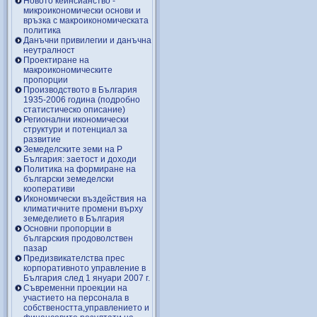
Новото кейнсианство -
микроикономически основи и
връзка с макроикономическата
политика
Данъчни привилегии и данъчна
неутралност
Проектиране на
макроикономическите
пропорции
Производството в България
1935-2006 година (подробно
статистическо описание)
Регионални икономически
структури и потенциал за
развитие
Земеделските земи на Р
България: заетост и доходи
Политика на формиране на
български земеделски
кооперативи
Икономически въздействия на
климатичните промени върху
земеделието в България
Основни пропорции в
българския продоволствен
пазар
Предизвикателства прес
корпоративното управление в
България след 1 януари 2007 г.
Съвременни проекции на
участието на персонала в
собствеността,управлението и