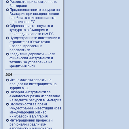
Рисковете при електронното
банкиране
Продоволствените ресурси на
България при осъществяване
на общата селскостопанска
политика на ЕС
Образованието, науката и
културата в България и
присъединяването към ЕС
Чуждестранните инвестиции в
страните от Югоизточна
Европа: проблеми и
перспективи
Кредитини деривати – нови
финансови инструменти и
техники за управление на
кредитния риск
2008
Икономически аспекти на
процеса на интеграцията на
Турция в ЕС
Пазарни инструменти за
екологосъобразно използване
на водните ресурси в България
Възможности за преки
чуждестранни инвестиции чрез
международни бизнес
инкубатори в България
Интеграционни процеси и
регионални различия-
европейски и национални