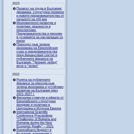
2023
Пазарът на труда в България:
динамика, структурни промени
и новите предизвикателства от
началото на XXI век
Икономическо развитие и
политики: реалности и
перспективи.
Предизвикателства и рискове
в условията на наслагващи се
кризи
Преходът към зелена
икономика на Европейския
съюз и предизвикателства
пред финансовия сектор и
публичните финанси на
България. "Черният лебед"
вече е "зелен"
2022
Ролята на публичните
финанси за прехода към
зелена икономика и устойчиво
развитие на България през
2021-2027 г.
Фискални стимули и ефекти от
Европейските структурни
фондове и политики в
Централна и Източна Европа
International Scientific
Conference Proceedings
“Challenges of Bulgaria and
Romania during the New
Economic Reality” – 2021
Енергийната бедност в
България: измерения и