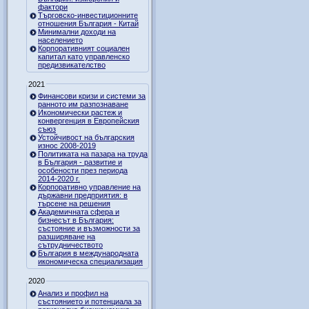
фактори
Търговско-инвестиционните
отношения България - Китай
Минимални доходи на
населението
Корпоративният социален
капитал като управленско
предизвикателство
2021
Финансови кризи и системи за
ранното им разпознаване
Икономически растеж и
конвергенция в Европейския
съюз
Устойчивост на българския
износ 2008-2019
Политиката на пазара на труда
в България - развитие и
особености през периода
2014-2020 г.
Корпоративно управление на
държавни предприятия: в
търсене на решения
Академичната сфера и
бизнесът в България:
състояние и възможности за
разширяване на
сътрудничеството
България в международната
икономическа специализация
2020
Анализ и профил на
състоянието и потенциала за