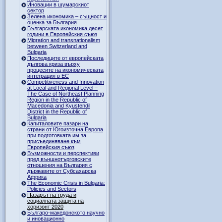
Иновации в шумарскиот
сектор
Зелена икономика – същност и
оценка за България
Българската икономика десет
години в Европейския съюз
Migration and transnationalism
between Switzerland and
Bulgaria
Последиците от европейската
дългова криза върху
процесите на икономическата
интеграция в ЕС
Competitiveness and Innovation
at Local and Regional Level –
The Case of Northeast Planning
Region in the Republic of
Macedonia and Kyustendil
District in the Republic of
Bulgaria
Капиталовите пазари на
страни от Югоизточна Европа
при подготовката им за
присъединяване към
Европейския съюз
Възможности и перспективи
пред външнотърговските
отношения на България с
държавите от Субсахарска
Африка
The Economic Crisis in Bulgaria:
Policies and Sectors
Пазарът на труда и
социалната защита на
хоризонт 2020
Българо-македонското научно
и иновационно