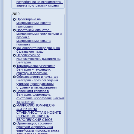
потребление на икономиката -
анализ по отрасли и страни
2010
Проектиране на
макроикономическите
пропорции
Новото кейнсианство -
микроикономически основи и
връзка с
макроикономическата
политика
Финансовите посредници на
българския пазар
Перспективи за
икономическото развитие на
България.
Териториални различия в
България – тенденции,
фактори и политики.
Образованието и науката в
България - през погледа на
учители, преподаватели,
студенти и изследователи
Човешкият капитал в
България: формиране,
състояние, използване, насоки
за развитие
МАКРОИКОНОМИЧЕСКИ
АСПЕКТИ НА
СТАБИЛНОСТТА В НОВИТЕ
СТРАНИ ЧЛЕНКИ НА
ЕВРОПЕЙСКИЯ СЪЮЗ
Организация, социални
практики и проблеми на
еврейската и мюсюлманска
общност в България