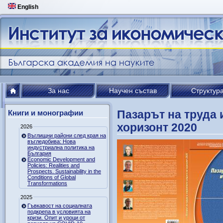
English
За нас
Научен състав
Структур
Пазарът на труда 
Книги и монографии
хоризонт 2020
2026
Въглищни райони след края на
въгледобива: Нова
индустриална политика на
България
Economic Development and
Policies: Realities and
Prospects. Sustainability in the
Conditions of Global
Transformations
2025
Гъвкавост на социалната
подкрепа в условията на
кризи. Опит и уроци от