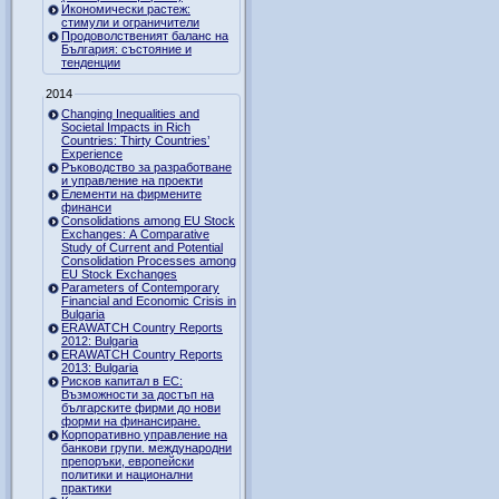
Икономически растеж:
стимули и ограничители
Продоволственият баланс на
България: състояние и
тенденции
2014
Changing Inequalities and
Societal Impacts in Rich
Countries: Thirty Countries’
Experience
Ръководство за разработване
и управление на проекти
Елементи на фирмените
финанси
Consolidations among EU Stock
Exchanges: A Comparative
Study of Current and Potential
Consolidation Processes among
EU Stock Exchanges
Parameters of Contemporary
Financial and Economic Crisis in
Bulgaria
ERAWATCH Country Reports
2012: Bulgaria
ERAWATCH Country Reports
2013: Bulgaria
Рисков капитал в ЕС:
Възможности за достъп на
българските фирми до нови
форми на финансиране.
Корпоративно управление на
банкови групи. международни
препоръки, европейски
политики и национални
практики