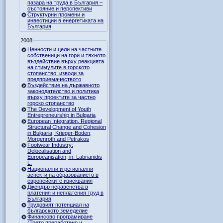
пазара на труда в България –
състояние и перспективи
Структурни промени и
инвестиции в енергетиката на
България
2008
Ценности и цели на частните
собственици на гори и тяхното
въздействие върху реакцията
на стимулите в горското
стопанство: изводи за
предприемачеството
Въздействие на държавното
законодателство и политика
върху проектите за частно
горско стопанство
The Development of Youth
Entrepreneurship in Bulgaria
European Integration, Regional
Structural Change and Cohesion
in Bulgaria, Krieger-Boden,
Morgenroth and Petrakos
Footwear Industry:
Delocalisation and
Europeanisation, in: Labrianidis
L.
Национални и регионални
аспекти на образованието в
европейските изисквания
Джендър неравенства в
платения и неплатения труд в
България
Трудовият потенциал на
българското земеделие
Финансово програмиране
(Трето преработено и