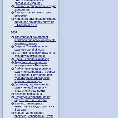
допълнено издание)
Генезис на фирмената култура
в България
Българският интелект през
вековете
Националната продоволствена
сигурност при приемането на
Р България в ЕС
2007
The impact of government
legislation and policy on projects
in private forestry
Bulgaria: Towards a better
balanced world of work
Статистическо изследване на
структурни изменения
Единен европейски пазар
Трудовият потенциал на
земеделието в България
Публичните предприятия и
развитие на фондовата борса
в България: Противоречиви
траектории на българския
корпоративен модел
Догонващо икономическо
развитие на България –
стратегия и реалности
Власт на всяка цена
Структурна ориентация на
индустрията в България
Чуждестранни преки
инвестиции в индустрията на
България
Външен дълг: Теория,
практика, управление (Второ