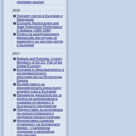
приложен анализ/
2018
Горският сектор в България и
Македония
Economic Restructuring and
State Enterprises Performance
in Bulgaria (1989-1996)
Ролята на международните
финансови институции за
развитието на частния сектор
в България
2017
Bulgaria and Romania: Country
Members of the EU, Part of the
Global Economy
България в образователното и
изследователското
пространство на Югоизточна
Европа
Въздействието на
икономическата криза върху
младите хора в България
Емпирични доказателства за
ролята на корпоративната
социална отговорност в
българските предприятия
Предпоставки за интегриране
на селскостопанската и
продоволствената политика
Корпоративна социална
отговорност на българските
фирми – съвременни
тенденции и европейски
перспективи