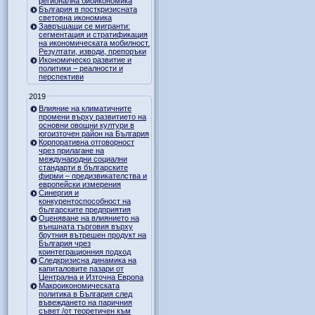
регионална биоикономика
България в посткризисната
световна икономика
Завръщащи се мигранти:
сегментация и стратификация
на икономическата мобилност.
Резултати, изводи, препоръки
Икономическо развитие и
политики – реалности и
перспективи
2019
Влияние на климатичните
промени върху развитието на
основни овощни култури в
югоизточен район на България
Корпоративна отговорност
чрез прилагане на
международни социални
стандарти в българските
фирми – предизвикателства и
европейски измерения
Синергия и
конкурентоспособност на
българските предприятия
Оценяване на влиянието на
външната търговия върху
брутния вътрешен продукт на
България чрез
коинтеграционния подход
Следкризисна динамика на
капиталовите пазари от
Централна и Източна Европа
Макроикономическата
политика в България след
въвеждането на паричния
съвет /от теоретичен към