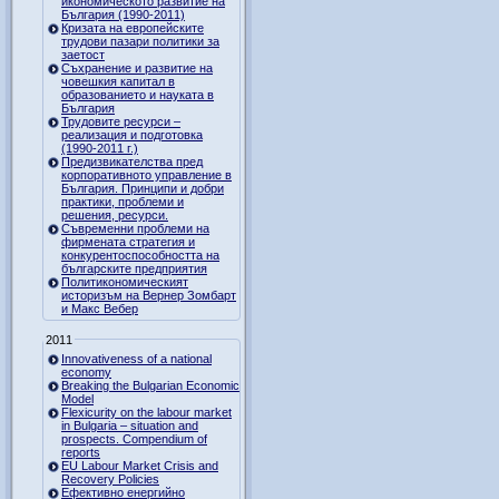
икономическото развитие на
България (1990-2011)
Кризата на европейските
трудови пазари политики за
заетост
Съхранение и развитие на
човешкия капитал в
образованието и науката в
България
Трудовите ресурси –
реализация и подготовка
(1990-2011 г.)
Предизвикателства пред
корпоративното управление в
България. Принципи и добри
практики, проблеми и
решения, ресурси.
Съвременни проблеми на
фирмената стратегия и
конкурентоспособността на
българските предприятия
Политикономическият
историзъм на Вернер Зомбарт
и Макс Вебер
2011
Innovativeness of a national
economy
Breaking the Bulgarian Economic
Model
Flexicurity on the labour market
in Bulgaria – situation and
prospects. Compendium of
reports
EU Labour Market Crisis and
Recovery Policies
Ефективно енергийно