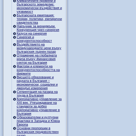
Климатичните промени и
българското земеделие:
икономически въздействия и
уязвимост
Българската емиграция:
теории, политики, емпирични
свидетелства
Наръчник за мениджъри.
Конкуренция чрез синергия
Казуси на синергия
Синергия и
конкурентоспособност
Въздействието на
международните цени върху
българския зърнен пазар
Отражение на глобалната
криза върху финансовия
сектор на България
Фактори и елементи на
конкурентоспособността на
фирмите
Висшето образование и
науката в България –
икономически, социални и
джендър измерения
Сегментация на пазара на
труда в България
Корпоративно управление за
XXI век. Утвърждаване на
стандарти за добро
корпоративно управление в
България
Образователни и културни
практики в Западна и Южна
Европа
Основни пропорции в
българския продоволствен
пазар