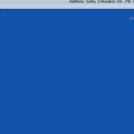
Address: Sofia, 3 Aksakov Str., PB 
Cr