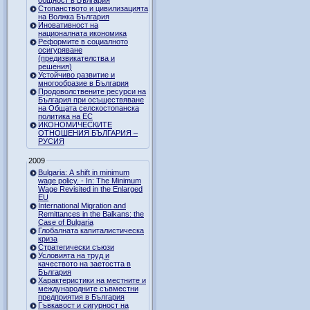
Стопанството и цивилизацията
на Волжка България
Иновативност на
националната икономика
Реформите в социалното
осигуряване
(предизвикателства и
решения)
Устойчиво развитие и
многообразие в България
Продоволствените ресурси на
България при осъществяване
на Общата селскостопанска
политика на ЕС
ИКОНОМИЧЕСКИТЕ
ОТНОШЕНИЯ БЪЛГАРИЯ –
РУСИЯ
2009
Bulgaria: A shift in minimum
wage policy. - In: The Minimum
Wage Revisited in the Enlarged
EU
International Migration and
Remittances in the Balkans: the
Case of Bulgaria
Глобалната капиталистическа
криза
Стратегически съюзи
Условията на труд и
качеството на заетостта в
България
Характеристики на местните и
международните съвместни
предприятия в България
Гъвкавост и сигурност на