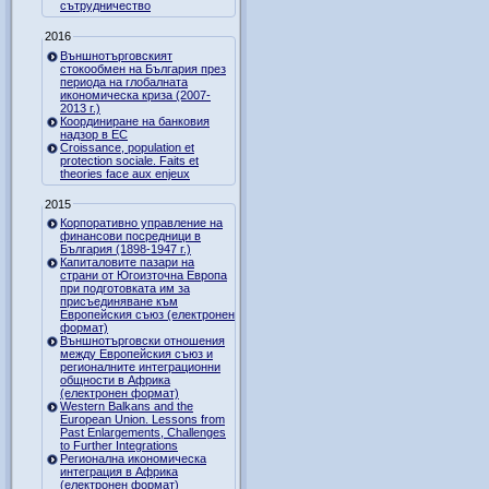
сътрудничество
2016
Външнотърговският
стокообмен на България през
периода на глобалната
икономическа криза (2007-
2013 г.)
Координиране на банковия
надзор в ЕС
Croissance, population et
protection sociale. Faits et
theories face aux enjeux
2015
Корпоративно управление на
финансови посредници в
България (1898-1947 г.)
Капиталовите пазари на
страни от Югоизточна Европа
при подготовката им за
присъединяване към
Европейския съюз (електронен
формат)
Външнотърговски отношения
между Европейския съюз и
регионалните интеграционни
общности в Африка
(електронен формат)
Western Balkans and the
European Union. Lessons from
Past Enlargements, Challenges
to Further Integrations
Регионална икономическа
интеграция в Африка
(електронен формат)