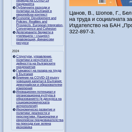
периода на COVID-19
пандемията
Публичните разходи и
политики на България в
Цанов, В., Шопов, Г., Бел
европейски контекст
Economic Development and
на труда и социалната з
Policies: Realities and
Издателство на БАН „Про
Prospects. European Integration,
Convergence and Cohesion
322-897-3.
Делегираните бюджети в
училищата – същност,
правомощия, финансови
ресурси
2024
Структури, управление,
политики и резултати от
дейността на българските
предприятия
Гъвкавост на пазара на труда
в България
Влияние на COVID-19 върху
човешкия капитал в България:
демографски и образователни
измерения
Иновационен потенциал и
организационна култура в
образованието (в дискурса на
социоикономическата
антропология)
Икономическо развитие и
политики: реалности и
перспективи. Национални и
европейски предизвикателства
на прехода към зелена
икономика