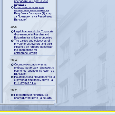
преработено и допълнено
издание)
Стратегия за ускорено
икономическо развитие на
Република България (Доклад
за Президента на Република
България)
2006
Legal Framework for Corporate
Governance in Russian and
Bulgarian transition economies
The values and objectives of
private forest owners and their
influence on forestry behaviour:
the implications for
entrepreneuership
2004
Социално-икономическа
инфраструктура и гаранции за
равнопоставеност на жените в
България
Националната продоволствена
сигурност при приемането на
Р България в ЕС
2002
Приоритети и политики за
благосъстоянието на децата