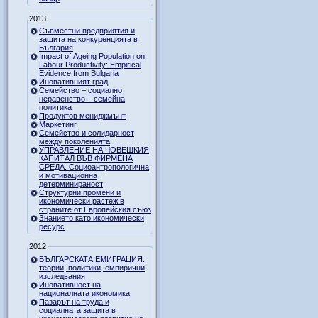
2013
Съвместни предприятия и
защита на конкуренцията в
България
Impact of Ageing Population on
Labour Productivity: Empirical
Evidence from Bulgaria
Иновативният град
Семейство – социално
неравенство – семейна
политика
Продуктов мениджмънт
Маркетинг
Семейство и солидарност
между поколенията
УПРАВЛЕНИЕ НА ЧОВЕШКИЯ
КАПИТАЛ ВЪВ ФИРМЕНА
СРЕДА. Социоантропологична
и мотивационна
детерминираност
Структурни промени и
икономически растеж в
страните от Европейския съюз
Знанието като икономически
ресурс
2012
БЪЛГАРСКАТА ЕМИГРАЦИЯ:
теории, политики, емпирични
изследвания
Иновативност на
националната икономика
Пазарът на труда и
социалната защита в