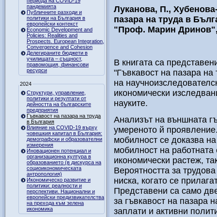
периода на COVID-19
пандемията
Луканова, П., Хубенова-
Публичните разходи и
пазара на труда в Бъл
политики на България в
европейски контекст
"Проф. Марин Дринов", 1
Economic Development and
Policies: Realities and
Prospects. European Integration,
Convergence and Cohesion
Делегираните бюджети в
училищата – същност,
В книгата са представен
правомощия, финансови
ресурси
"Гъвкавост на пазара на 
на научноизследователск
2024
икономически изследван
Структури, управление,
политики и резултати от
науките.
дейността на българските
предприятия
Гъвкавост на пазара на труда
Анализът на външната гъ
в България
Влияние на COVID-19 върху
умереното й проявление
човешкия капитал в България:
мобилност се доказва на
демографски и образователни
измерения
мобилност на работната 
Иновационен потенциал и
организационна култура в
икономически растеж, та
образованието (в дискурса на
социоикономическата
Вероятността за трудова
антропология)
ниска, когато се прилага
Икономическо развитие и
политики: реалности и
Представени са само дв
перспективи. Национални и
европейски предизвикателства
за гъвкавост на пазара н
на прехода към зелена
икономика
заплати и активни полит