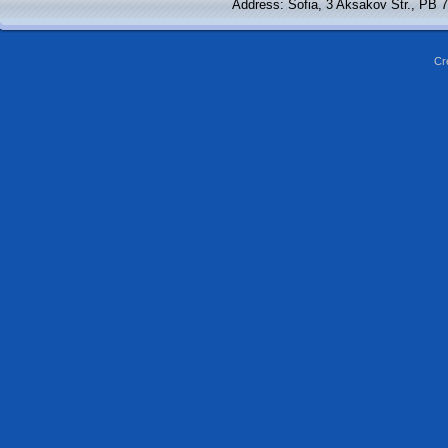
Address: Sofia, 3 Aksakov Str., PB 
Cr