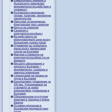
Климатичните промени и
българското земеделие:
икономически въздействия и
уязвимост
Българската емиграция:
теории, политики, емпирични
свидетелства
Наръчник за мениджъри.
Конкуренция чрез синергия
Казуси на синергия
Синергия и
конкурентоспособност
Въздействието на
международните цени върху
българския зърнен пазар
Отражение на глобалната
криза върху финансовия
сектор на България
Фактори и елементи на
конкурентоспособността на
фирмите
Висшето образование и
науката в България –
икономически, социални и
джендър измерения
Сегментация на пазара на
труда в България
Корпоративно управление за
XXI век. Утвърждаване на
стандарти за добро
корпоративно управление в
България
Образователни и културни
практики в Западна и Южна
Европа
Основни пропорции в
българския продоволствен
пазар