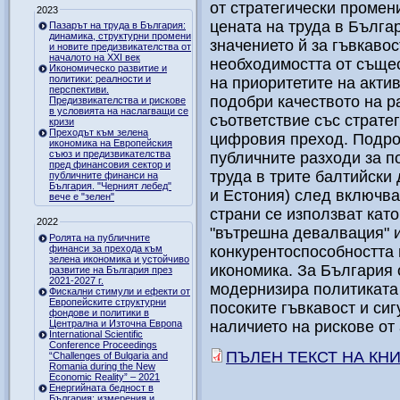
от стратегически промен
2023
цената на труда в Бълга
Пазарът на труда в България:
динамика, структурни промени
значението й за гъвкавос
и новите предизвикателства от
началото на XXI век
необходимостта от съще
Икономическо развитие и
политики: реалности и
на приоритетите на актив
перспективи.
подобри качеството на р
Предизвикателства и рискове
в условията на наслагващи се
съответствие със страте
кризи
Преходът към зелена
цифровия преход. Подро
икономика на Европейския
съюз и предизвикателства
публичните разходи за п
пред финансовия сектор и
труда в трите балтийски
публичните финанси на
България. "Черният лебед"
и Естония) след включва
вече е "зелен"
страни се използват кат
2022
"вътрешна девалвация" и
Ролята на публичните
финанси за прехода към
конкурентоспособността 
зелена икономика и устойчиво
икономика. За България 
развитие на България през
2021-2027 г.
модернизира политиката 
Фискални стимули и ефекти от
Европейските структурни
посоките гъвкавост и сиг
фондове и политики в
Централна и Източна Европа
наличието на рискове от
International Scientific
Conference Proceedings
ПЪЛЕН ТЕКСТ НА КНИ
“Challenges of Bulgaria and
Romania during the New
Economic Reality” – 2021
Енергийната бедност в
България: измерения и