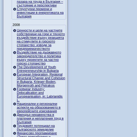
пазара на труда в България –
състояние и перспективи
Структурни промени и
инвестиции в енергетиката на
България
2008
Ценности и цели на частните
собственици на гори и тяхното
въздействие върху реакцията
на стимулите в горското
стопанство: изводи за
предприемачеството
Въздействие на държавното
законодателство и политика
върху проектите за частно
горско стопанство
The Development of Youth
Entrepreneurship in Bulgaria
European Integration, Regional
Structural Change and Cohesion
in Bulgaria, Krieger-Boden,
Morgenroth and Petrakos
Footwear Industry:
Delocalisation and
Europeanisation, in: Labrianidis
L.
Национални и регионални
аспекти на образованието в
европейските изисквания
Джендър неравенства в
платения и неплатения труд в
България
Трудовият потенциал на
българското земеделие
Финансово програмиране
(Трето преработено и