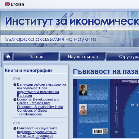
English
За нас
Научен състав
Структур
Гъвкавост на паза
Книги и монографии
2026
Въглищни райони след края на
въгледобива: Нова
индустриална политика на
България
Economic Development and
Policies: Realities and
Prospects. Sustainability in the
Conditions of Global
Transformations
2025
Гъвкавост на социалната
подкрепа в условията на
кризи. Опит и уроци от