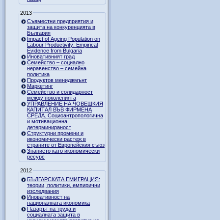
2013
Съвместни предприятия и
защита на конкуренцията в
България
Impact of Ageing Population on
Labour Productivity: Empirical
Evidence from Bulgaria
Иновативният град
Семейство – социално
неравенство – семейна
политика
Продуктов мениджмънт
Маркетинг
Семейство и солидарност
между поколенията
УПРАВЛЕНИЕ НА ЧОВЕШКИЯ
КАПИТАЛ ВЪВ ФИРМЕНА
СРЕДА. Социоантропологична
и мотивационна
детерминираност
Структурни промени и
икономически растеж в
страните от Европейския съюз
Знанието като икономически
ресурс
2012
БЪЛГАРСКАТА ЕМИГРАЦИЯ:
теории, политики, емпирични
изследвания
Иновативност на
националната икономика
Пазарът на труда и
социалната защита в