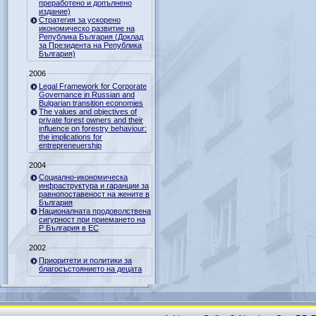
преработено и допълнено
издание)
Стратегия за ускорено
икономическо развитие на
Република България (Доклад
за Президента на Република
България)
2006
Legal Framework for Corporate
Governance in Russian and
Bulgarian transition economies
The values and objectives of
private forest owners and their
influence on forestry behaviour:
the implications for
entrepreneuership
2004
Социално-икономическа
инфраструктура и гаранции за
равнопоставеност на жените в
България
Националната продоволствена
сигурност при приемането на
Р България в ЕС
2002
Приоритети и политики за
благосъстоянието на децата