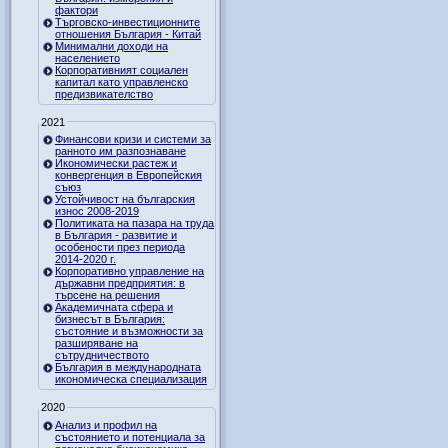
фактори
Търговско-инвестиционните
отношения България - Китай
Минимални доходи на
населението
Корпоративният социален
капитал като управленско
предизвикателство
2021
Финансови кризи и системи за
ранното им разпознаване
Икономически растеж и
конвергенция в Европейския
съюз
Устойчивост на българския
износ 2008-2019
Политиката на пазара на труда
в България - развитие и
особености през периода
2014-2020 г.
Корпоративно управление на
държавни предприятия: в
търсене на решения
Академичната сфера и
бизнесът в България:
състояние и възможности за
разширяване на
сътрудничеството
България в международната
икономическа специализация
2020
Анализ и профил на
състоянието и потенциала за