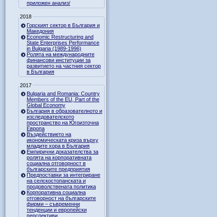
приложен анализ/
2018
Горският сектор в България и
Македония
Economic Restructuring and
State Enterprises Performance
in Bulgaria (1989-1996)
Ролята на международните
финансови институции за
развитието на частния сектор
в България
2017
Bulgaria and Romania: Country
Members of the EU, Part of the
Global Economy
България в образователното и
изследователското
пространство на Югоизточна
Европа
Въздействието на
икономическата криза върху
младите хора в България
Емпирични доказателства за
ролята на корпоративната
социална отговорност в
българските предприятия
Предпоставки за интегриране
на селскостопанската и
продоволствената политика
Корпоративна социална
отговорност на българските
фирми – съвременни
тенденции и европейски
перспективи