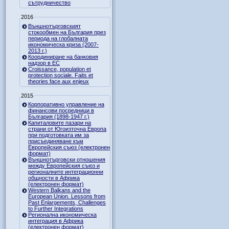
сътрудничество
2016
Външнотърговският
стокообмен на България през
периода на глобалната
икономическа криза (2007-
2013 г.)
Координиране на банковия
надзор в ЕС
Croissance, population et
protection sociale. Faits et
theories face aux enjeux
2015
Корпоративно управление на
финансови посредници в
България (1898-1947 г.)
Капиталовите пазари на
страни от Югоизточна Европа
при подготовката им за
присъединяване към
Европейския съюз (електронен
формат)
Външнотърговски отношения
между Европейския съюз и
регионалните интеграционни
общности в Африка
(електронен формат)
Western Balkans and the
European Union. Lessons from
Past Enlargements, Challenges
to Further Integrations
Регионална икономическа
интеграция в Африка
(електронен формат)