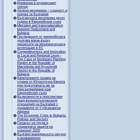
Иновации в шумарскиот
сектор
Зелена икономика – същност и
оценка за България
Българската икономика десет
години в Европейския съюз
Migration and transnationalism
between Switzerland and
Bulgaria
Последиците от европейската
дългова криза върху
процесите на икономическата
интеграция в ЕС
Competitiveness and Innovation
at Local and Regional Level –
The Case of Northeast Planning
Region in the Republic of
Macedonia and Kyustendil
District in the Republic of
Bulgaria
Капиталовите пазари на
страни от Югоизточна Европа
при подготовката им за
присъединяване към
Европейския съюз
Възможности и перспективи
пред външнотърговските
отношения на България с
държавите от Субсахарска
Африка
The Economic Crisis in Bulgaria:
Policies and Sectors
Пазарът на труда и
социалната защита на
хоризонт 2020
Българо-македонското научно
и иновационно