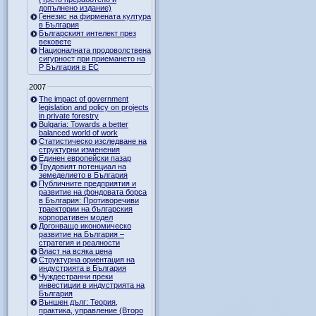
допълнено издание)
Генезис на фирмената култура
в България
Българският интелект през
вековете
Националната продоволствена
сигурност при приемането на
Р България в ЕС
2007
The impact of government
legislation and policy on projects
in private forestry
Bulgaria: Towards a better
balanced world of work
Статистическо изследване на
структурни изменения
Единен европейски пазар
Трудовият потенциал на
земеделието в България
Публичните предприятия и
развитие на фондовата борса
в България: Противоречиви
траектории на българския
корпоративен модел
Догонващо икономическо
развитие на България –
стратегия и реалности
Власт на всяка цена
Структурна ориентация на
индустрията в България
Чуждестранни преки
инвестиции в индустрията на
България
Външен дълг: Теория,
практика, управление (Второ