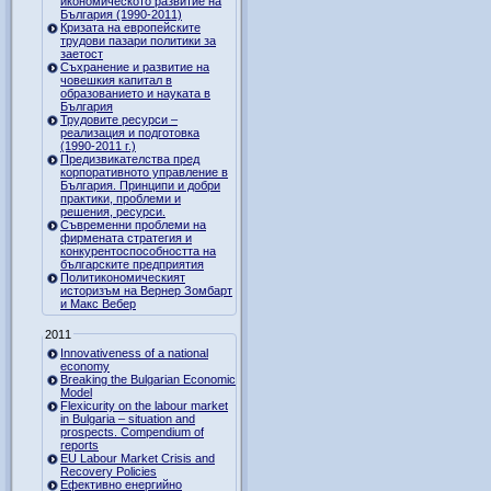
икономическото развитие на
България (1990-2011)
Кризата на европейските
трудови пазари политики за
заетост
Съхранение и развитие на
човешкия капитал в
образованието и науката в
България
Трудовите ресурси –
реализация и подготовка
(1990-2011 г.)
Предизвикателства пред
корпоративното управление в
България. Принципи и добри
практики, проблеми и
решения, ресурси.
Съвременни проблеми на
фирмената стратегия и
конкурентоспособността на
българските предприятия
Политикономическият
историзъм на Вернер Зомбарт
и Макс Вебер
2011
Innovativeness of a national
economy
Breaking the Bulgarian Economic
Model
Flexicurity on the labour market
in Bulgaria – situation and
prospects. Compendium of
reports
EU Labour Market Crisis and
Recovery Policies
Ефективно енергийно