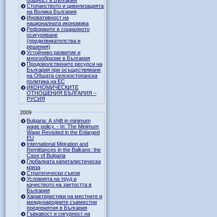
Стопанството и цивилизацията
на Волжка България
Иновативност на
националната икономика
Реформите в социалното
осигуряване
(предизвикателства и
решения)
Устойчиво развитие и
многообразие в България
Продоволствените ресурси на
България при осъществяване
на Общата селскостопанска
политика на ЕС
ИКОНОМИЧЕСКИТЕ
ОТНОШЕНИЯ БЪЛГАРИЯ –
РУСИЯ
2009
Bulgaria: A shift in minimum
wage policy. - In: The Minimum
Wage Revisited in the Enlarged
EU
International Migration and
Remittances in the Balkans: the
Case of Bulgaria
Глобалната капиталистическа
криза
Стратегически съюзи
Условията на труд и
качеството на заетостта в
България
Характеристики на местните и
международните съвместни
предприятия в България
Гъвкавост и сигурност на