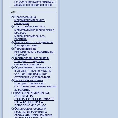
потребление на икономиката -
анализ по отрасли и страни
2010
Проектиране на
макроикономическите
пропорции
Новото кейнсианство -
микроикономически основи и
връзка с
макроикономическата
политика
Финансовите посредници на
българския пазар
Перспективи за
икономическото развитие на
България.
Териториални различия в
България – тенденции,
фактори и политики.
Образованието и науката в
България - през погледа на
учители, преподаватели,
студенти и изследователи
Човешкият капитал в
България: формиране,
състояние, използване, насоки
за развитие
МАКРОИКОНОМИЧЕСКИ
АСПЕКТИ НА
СТАБИЛНОСТТА В НОВИТЕ
СТРАНИ ЧЛЕНКИ НА
ЕВРОПЕЙСКИЯ СЪЮЗ
Организация, социални
практики и проблеми на
еврейската и мюсюлманска
общност в България