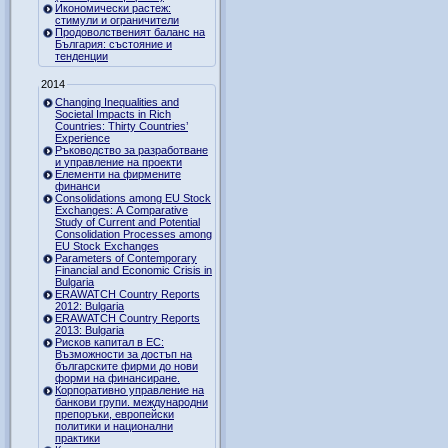
Икономически растеж:
стимули и ограничители
Продоволственият баланс на
България: състояние и
тенденции
2014
Changing Inequalities and
Societal Impacts in Rich
Countries: Thirty Countries’
Experience
Ръководство за разработване
и управление на проекти
Елементи на фирмените
финанси
Consolidations among EU Stock
Exchanges: A Comparative
Study of Current and Potential
Consolidation Processes among
EU Stock Exchanges
Parameters of Contemporary
Financial and Economic Crisis in
Bulgaria
ERAWATCH Country Reports
2012: Bulgaria
ERAWATCH Country Reports
2013: Bulgaria
Рисков капитал в ЕС:
Възможности за достъп на
българските фирми до нови
форми на финансиране.
Корпоративно управление на
банкови групи. международни
препоръки, европейски
политики и национални
практики