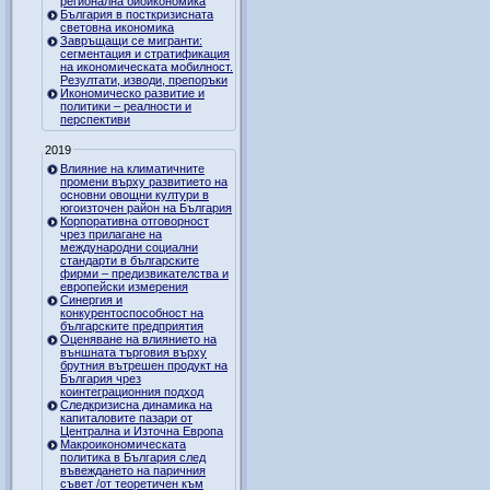
регионална биоикономика
България в посткризисната
световна икономика
Завръщащи се мигранти:
сегментация и стратификация
на икономическата мобилност.
Резултати, изводи, препоръки
Икономическо развитие и
политики – реалности и
перспективи
2019
Влияние на климатичните
промени върху развитието на
основни овощни култури в
югоизточен район на България
Корпоративна отговорност
чрез прилагане на
международни социални
стандарти в българските
фирми – предизвикателства и
европейски измерения
Синергия и
конкурентоспособност на
българските предприятия
Оценяване на влиянието на
външната търговия върху
брутния вътрешен продукт на
България чрез
коинтеграционния подход
Следкризисна динамика на
капиталовите пазари от
Централна и Източна Европа
Макроикономическата
политика в България след
въвеждането на паричния
съвет /от теоретичен към