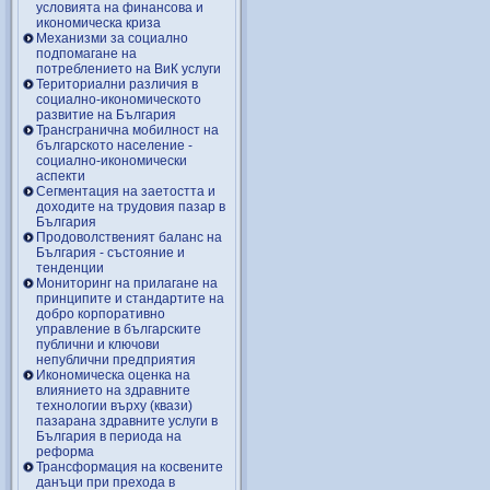
условията на финансова и
икономическа криза
Механизми за социално
подпомагане на
потреблението на ВиК услуги
Териториални различия в
социално-икономическото
развитие на България
Трансгранична мобилност на
българското население -
социално-икономически
аспекти
Сегментация на заетостта и
доходите на трудовия пазар в
България
Продоволственият баланс на
България - състояние и
тенденции
Мониторинг на прилагане на
принципите и стандартите на
добро корпоративно
управление в българските
публични и ключови
непублични предприятия
Икономическа оценка на
влиянието на здравните
технологии върху (квази)
пазарана здравните услуги в
България в периода на
реформа
Трансформация на косвените
данъци при прехода в