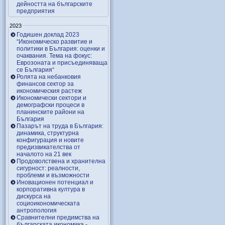
дейността на българските
предприятия
2023
Годишен доклад 2023
“Икономическо развитие и
политики в България: оценки и
очаквания. Тема на фокус:
Еврозоната и присъединяваща
се България“
Ролята на небанковия
финансов сектор за
икономическия растеж
Икономически сектори и
демографски процеси в
планинските райони на
България
Пазарът на труда в България:
динамика, структурна
конфигурация и новите
предизвикателства от
началото на 21 век
Продоволствена и хранителна
сигурност: реалности,
проблеми и възможности
Иновационен потенциал и
корпоративна култура в
дискурса на
социоикономическата
антропология
Сравнителни предимства на
българската икономика -