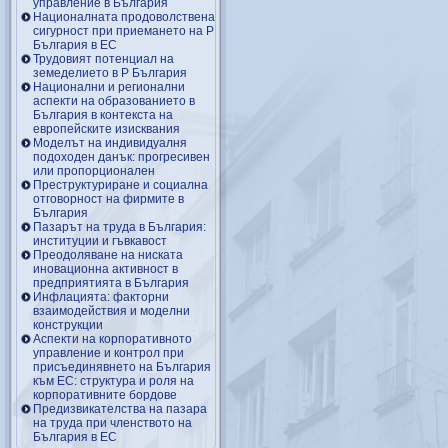
управление в България
Националната продоволствена
сигурност при приемането на Р
България в ЕС
Трудовият потенциал на
земеделието в Р България
Национални и регионални
аспекти на образованието в
България в контекста на
европейските изисквания
Моделът на индивидуалня
подоходен данък: прогресивен
или пропорционален
Преструктуриране и социална
отговорност на фирмите в
България
Пазарът на труда в България:
институции и гъвкавост
Преодоляване на ниската
иновационна активност в
предприятията в България
Инфлацията: факторни
взаимодействия и моделни
конструкции
Аспекти на корпоративното
управление и контрол при
присъединявнето на България
към ЕС: структура и роля на
корпоративните бордове
Предизвикателства на пазара
на труда при членството на
България в ЕС