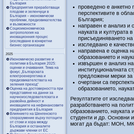
България
проведено е анкетно 
Предприятия преработващи
плодове и зеленчуци в
перспективите в обла
България – икономически
България;
проблеми, предизвикателства
и възможности
направен е анализ и 
Социоикономическа
науката и културата в
антропология на
иновационния процес
присъединяването на
(изследване в конкретни
изследвано е качеств
бизнес организации
направена е оценка н
2025
образованието и наук
Икономическо развитие и
извършен е анализ на
политики в България 2025:
оценки и очаквания. Тема на
институционалната ст
фокус „Българската
предложени мерки за
електроенергетика и
предизвикателствата на
очертани са перспекти
зеления преход“
образованието, наукат
Оценка на достоверността при
представяне на данни за
научноизследователската и
Резултатите от изследва
развойна дейност и
разработването на полит
иновациите на нефинансовите
предприятия в България
образованието, науката и
Влиянието на Шенгенското
студенти и др. Основни 
споразумение върху потоците
от стоки и хора между
могат да бъдат: МОН, МК
България и останалите
държави членки от ЕС