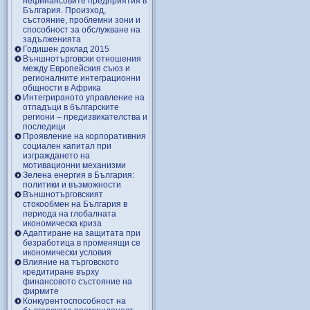
нефинансовите предприятия в
България. Произход,
състояние, проблемни зони и
способност за обслужване на
задълженията
Годишен доклад 2015
Външнотърговски отношения
между Европейския съюз и
регионалните интеграционни
общности в Африка
Интегрираното управление на
отпадъци в българските
региони – предизвикателства и
последици
Проявление на корпоративния
социален капитал при
изграждането на
мотивационни механизми
Зелена енергия в България:
политики и възможности
Външнотърговският
стокообмен на България в
периода на глобалната
икономическа криза
Адаптиране на защитата при
безработица в променящи се
икономически условия
Влияние на търговското
кредитиране върху
финансовото състояние на
фирмите
Конкурентоспособност на