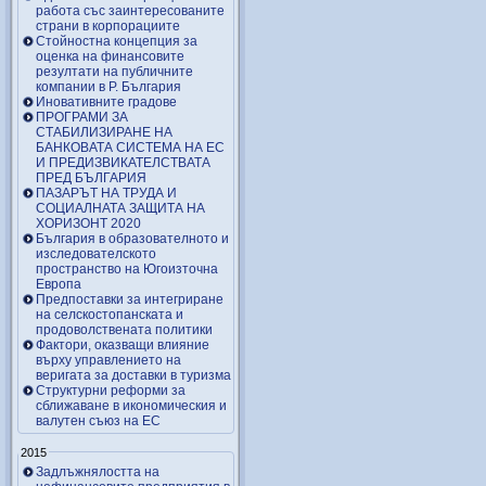
работа със заинтересованите
страни в корпорациите
Стойностна концепция за
оценка на финансовите
резултати на публичните
компании в Р. България
Иновативните градове
ПРОГРАМИ ЗА
СТАБИЛИЗИРАНЕ НА
БАНКОВАТА СИСТЕМА НА ЕС
И ПРЕДИЗВИКАТЕЛСТВАТА
ПРЕД БЪЛГАРИЯ
ПАЗАРЪТ НА ТРУДА И
СОЦИАЛНАТА ЗАЩИТА НА
ХОРИЗОНТ 2020
България в образователното и
изследователското
пространство на Югоизточна
Европа
Предпоставки за интегриране
на селскостопанската и
продоволствената политики
Фактори, оказващи влияние
върху управлението на
веригата за доставки в туризма
Структурни реформи за
сближаване в икономическия и
валутен съюз на ЕС
2015
Задлъжнялостта на