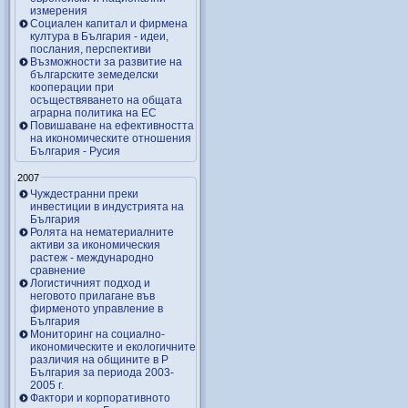
измерения
Социален капитал и фирмена
култура в България - идеи,
послания, перспективи
Възможности за развитие на
българските земеделски
кооперации при
осъществяването на общата
аграрна политика на ЕС
Повишаване на ефективността
на икономическите отношения
България - Русия
2007
Чуждестранни преки
инвестиции в индустрията на
България
Ролята на нематериалните
активи за икономическия
растеж - международно
сравнение
Логистичният подход и
неговото прилагане във
фирменото управление в
България
Мониторинг на социално-
икономическите и екологичните
различия на общините в Р
България за периода 2003-
2005 г.
Фактори и корпоративното