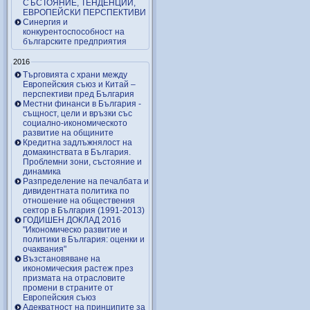
СЪСТОЯНИЕ, ТЕНДЕНЦИИ,
ЕВРОПЕЙСКИ ПЕРСПЕКТИВИ
Синергия и
конкурентоспособност на
българските предприятия
2016
Търговията с храни между
Европейския съюз и Китай –
перспективи пред България
Местни финанси в България -
същност, цели и връзки със
социално-икономическото
развитие на общините
Кредитна задлъжнялост на
домакинствата в България.
Проблемни зони, състояние и
динамика
Разпределение на печалбата и
дивидентната политика по
отношение на обществения
сектор в България (1991-2013)
ГОДИШЕН ДОКЛАД 2016
"Икономическо развитие и
политики в България: оценки и
очаквания"
Възстановяване на
икономическия растеж през
призмата на отрасловите
промени в страните от
Европейския съюз
Адекватност на принципите за