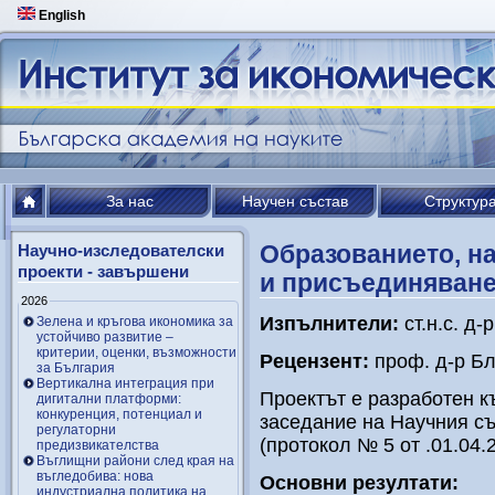
English
За нас
Научен състав
Структур
Образованието, на
Научно-изследователски
проекти - завършени
и присъединяване
2026
Изпълнители:
ст.н.с. д
Зелена и кръгова икономика за
устойчиво развитие –
критерии, оценки, възможности
Рецензент:
проф. д-р Бл
за България
Вертикална интеграция при
Проектът е разработен к
дигитални платформи:
конкуренция, потенциал и
заседание на Научния съ
регулаторни
(протокол № 5 от .01.04.2
предизвикателства
Въглищни райони след края на
въгледобива: нова
Основни резултати:
индустриална политика на