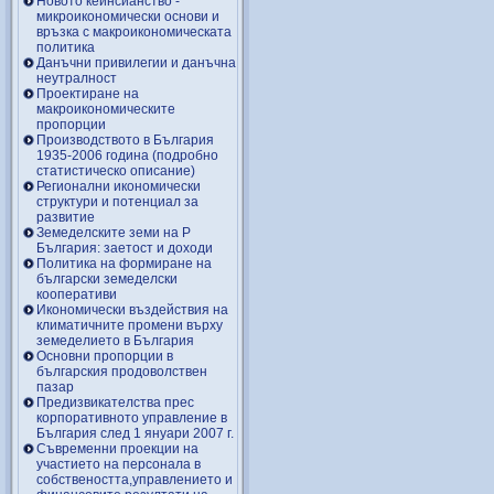
Новото кейнсианство -
микроикономически основи и
връзка с макроикономическата
политика
Данъчни привилегии и данъчна
неутралност
Проектиране на
макроикономическите
пропорции
Производството в България
1935-2006 година (подробно
статистическо описание)
Регионални икономически
структури и потенциал за
развитие
Земеделските земи на Р
България: заетост и доходи
Политика на формиране на
български земеделски
кооперативи
Икономически въздействия на
климатичните промени върху
земеделието в България
Основни пропорции в
българския продоволствен
пазар
Предизвикателства прес
корпоративното управление в
България след 1 януари 2007 г.
Съвременни проекции на
участието на персонала в
собствеността,управлението и