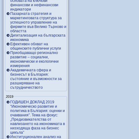
основата на ключови
финансови и нефинансови
индикатори
Пазарната стратегия и
маркетинговата структура за
успешното управление на
фирмите във Велико Търново и
областта
Дигитализация на българската
икономика
Ефективен обхват на
общинските публични услуги
Приобщаващо регионално
развитие – социални,
икономически и екологични
измерения
Академичната сфера и
бизнесът в България:
състояние и възможности за
разширяване на
сътрудничеството
2019
ГОДИШЕН ДОКЛАД 2019
“Икономическо развитие и
политика в България: оценки и
очаквания”. Тема на фокус:
„Предизвикателства от
навлизането на икономиката в
низходяща фаза на бизнес
цикъла”
Институционален анализ на