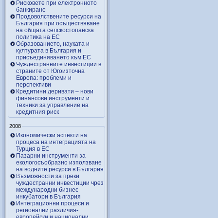
Рисковете при електронното
банкиране
Продоволствените ресурси на
България при осъществяване
на общата селскостопанска
политика на ЕС
Образованието, науката и
културата в България и
присъединяването към ЕС
Чуждестранните инвестиции в
страните от Югоизточна
Европа: проблеми и
перспективи
Кредитини деривати – нови
финансови инструменти и
техники за управление на
кредитния риск
2008
Икономически аспекти на
процеса на интеграцията на
Турция в ЕС
Пазарни инструменти за
екологосъобразно използване
на водните ресурси в България
Възможности за преки
чуждестранни инвестиции чрез
международни бизнес
инкубатори в България
Интеграционни процеси и
регионални различия-
европейски и национални