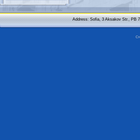
Address: Sofia, 3 Aksakov Str., PB 
Cr