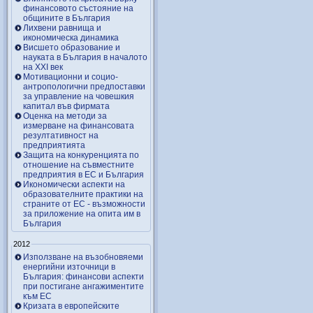
финансовото състояние на
общините в България
Лихвени равнища и
икономическа динамика
Висшето образование и
науката в България в началото
на ХХІ век
Мотивационни и социо-
антропологични предпоставки
за управление на човешкия
капитал във фирмата
Оценка на методи за
измерване на финансовата
резултативност на
предприятията
Защита на конкуренцията по
отношение на съвместните
предприятия в ЕС и България
Икономически аспекти на
образователните практики на
страните от ЕС - възможности
за приложение на опита им в
България
2012
Използване на възобновяеми
енергийни източници в
България: финансови аспекти
при постигане ангажиментите
към ЕС
Кризата в европейските