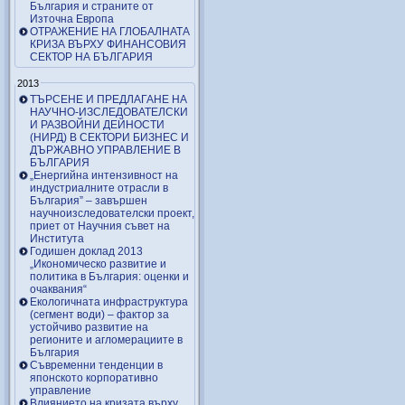
България и страните от
Източна Европа
ОТРАЖЕНИЕ НА ГЛОБАЛНАТА
КРИЗА ВЪРХУ ФИНАНСОВИЯ
СЕКТОР НА БЪЛГАРИЯ
2013
ТЪРСЕНЕ И ПРЕДЛАГАНЕ НА
НАУЧНО-ИЗСЛЕДОВАТЕЛСКИ
И РАЗВОЙНИ ДЕЙНОСТИ
(НИРД) В СЕКТОРИ БИЗНЕС И
ДЪРЖАВНО УПРАВЛЕНИЕ В
БЪЛГАРИЯ
„Енергийна интензивност на
индустриалните отрасли в
България” – завършен
научноизследователски проект,
приет от Научния съвет на
Института
Годишен доклад 2013
„Икономическо развитие и
политика в България: оценки и
очаквания“
Екологичната инфраструктура
(сегмент води) – фактор за
устойчиво развитие на
регионите и агломерациите в
България
Съвременни тенденции в
японското корпоративно
управление
Влиянието на кризата върху