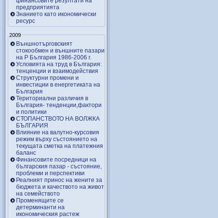
финансовите резултати на
предприятията
Знанието като икономически
ресурс
2009
Външнотърговският
стокообмен и външните пазари
на Р България 1986-2006 г.
Условията на труд в България:
тенценции и взаимодействия
Структурни промени и
инвестиции в енергетиката на
България
Териториални различия в
България- тенденции,фактори
и политики
СТОПАНСТВОТО НА ВОЛЖКА
БЪЛГАРИЯ
Влияние на валутно-курсовия
режим върху състоянието на
текущата сметка на платежния
баланс
Финансовите посредници на
българския пазар - състояние,
проблеми и перспективи
Реалният принос на жените за
бюджета и качеството на живот
на семейството
Променящите се
детерминанти на
икономическия растеж