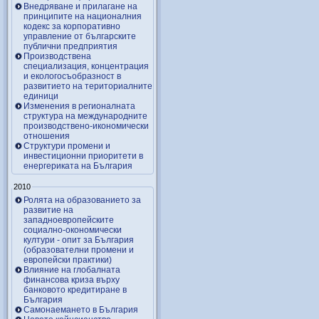
Внедряване и прилагане на
принципите на националния
кодекс за корпоративно
управление от българските
публични предприятия
Производствена
специализация, концентрация
и екологосъобразност в
развитието на териториалните
единици
Изменения в регионалната
структура на международните
производствено-икономически
отношения
Структури промени и
инвестиционни приоритети в
енергериката на България
2010
Ролята на образованието за
развитие на
западноевропейските
социално-окономически
култури - опит за България
(образователни промени и
европейски практики)
Влияние на глобалната
финансова криза върху
банковото кредитиране в
България
Самонаемането в България