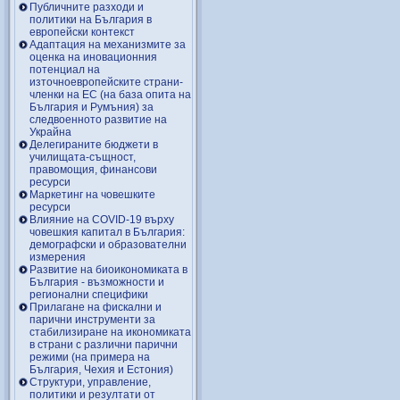
Публичните разходи и
политики на България в
европейски контекст
Адаптация на механизмите за
оценка на иновационния
потенциал на
източноевропейските страни-
членки на ЕС (на база опита на
България и Румъния) за
следвоенното развитие на
Украйна
Делегираните бюджети в
училищата-същност,
правомощия, финансови
ресурси
Маркетинг на човешките
ресурси
Влияние на COVID-19 върху
човешкия капитал в България:
демографски и образователни
измерения
Развитие на биоикономиката в
България - възможности и
регионални специфики
Прилагане на фискални и
парични инструменти за
стабилизиране на икономиката
в страни с различни парични
режими (на примера на
България, Чехия и Естония)
Структури, управление,
политики и резултати от