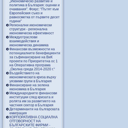
„Икономическо развитие и
политика в България: оценки и
очаквания”. Фокус: “Пътят към
Европейския съюз и
равносметка от първите десет
години”
Регионални икономически
структури - регионална
икономическа ефективност
Междуотраслови
взаимодействия и
икономическа динамика
Финансови възможности на
потенциалните бенефициенти
за съфинансиране на ВиК
проекти по Приоритетна ос 1
на Оперативна програма
„Околна среда 2014-2020 г.“
Въздействието на
икономическата криза върху
уязвими групи в България
Финансиране на зелена
икономика в България
Международните финансови
институции след кризата и
ролята им за развитието на
частния сектор в България
Детерминанти на българската
емиграция
КОРПОРАТИВНА СОЦИАЛНА
ОТГОВОРНОСТ НА
БЪЛГАРСКИТЕ ФИРМИ -