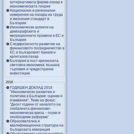
алтернативата фирма-пазар в
икономическата теория
Национални и регионални
измерения на пазара на труда
и жизнения стандарт в
България
Икономически аспекти на
демографските и
миграционните промени в ЕС и
България
Следкризисното развитие на
финансовото посредничество в
ЕС и българският банков и
капиталов пазар
България в пост-кризисната
световна икономика: външна
търговия и чуждестранни
инвестиции
2018
ГОДИШЕН ДОКЛАД 2018
“Икономическо развитие и
политика в България: оценки и
очаквания”. Тема на фокус:
“Десет години от началото на
глобалната финансово-
икономическа криза – поуки и
необходими реформи“
Образователна и
квалификационна структура на
българската емиграция
Общественият сектор в новата