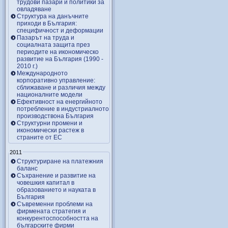
трудови пазари и политики за
овладяване
Структура на данъчните
приходи в България:
специфичност и деформации
Пазарът на труда и
социалната защита през
периодите на икономическо
развитие на България (1990 -
2010 г.)
Международното
корпоративно управление:
сближаване и различия между
националните модели
Ефективност на енергийното
потребление в индустриалното
производствона България
Структурни промени и
икономически растеж в
страните от ЕС
2011
Структуриране на платежния
баланс
Съхранение и развитие на
човешкия капитал в
образованието и науката в
България
Съвременни проблеми на
фирмената стратегия и
конкурентоспособността на
българските фирми