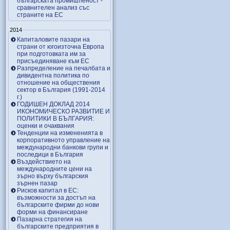
българската промишленост -
сравнителен анализ със
страните на ЕС
2014
Капиталовите пазари на
страни от югоизточна Европа
при подготовката им за
присъединяване към ЕС
Разпределение на печалбата и
дивидентна политика по
отношение на обществения
сектор в България (1991-2014
г.)
ГОДИШЕН ДОКЛАД 2014
ИКОНОМИЧЕСКО РАЗВИТИЕ И
ПОЛИТИКИ В БЪЛГАРИЯ:
оценки и очаквания
Тенденции на измененията в
корпоративното управление на
международни банкови групи и
последици в България
Въздействието на
международните цени на
зърно върху българския
зърнен пазар
Рисков капитал в ЕС:
възможности за достъп на
българските фирми до нови
форми на финансиране
Пазарна стратегия на
българските предприятия в