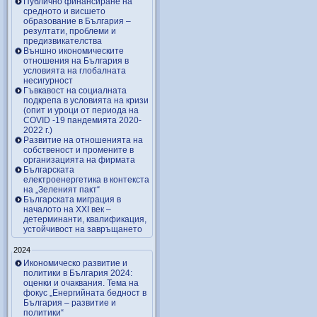
Публично финансиране на
средното и висшето
образование в България –
резултати, проблеми и
предизвикателства
Външно икономическите
отношения на България в
условията на глобалната
несигурност
Гъвкавост на социалната
подкрепа в условията на кризи
(опит и уроци от периода на
COVID -19 пандемията 2020-
2022 г.)
Развитие на отношенията на
собственост и промените в
организацията на фирмата
Българската
електроенергетика в контекста
на „Зеленият пакт“
Българската миграция в
началото на ХХІ век –
детерминанти, квалификация,
устойчивост на завръщането
2024
Икономическо развитие и
политики в България 2024:
оценки и очаквания. Тема на
фокус „Енергийната бедност в
България – развитие и
политики“