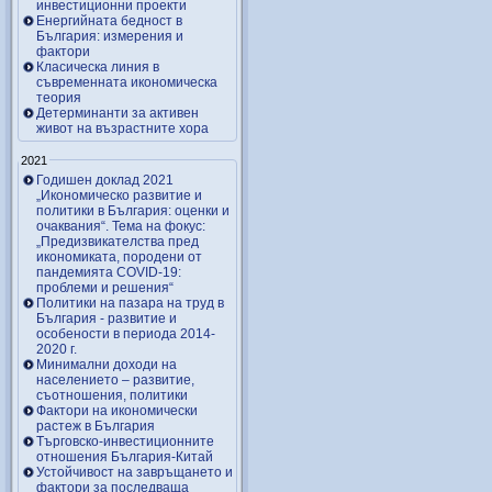
инвестиционни проекти
Енергийната бедност в
България: измерения и
фактори
Класическа линия в
съвременната икономическа
теория
Детерминанти за активен
живот на възрастните хора
2021
Годишен доклад 2021
„Икономическо развитие и
политики в България: оценки и
очаквания“. Тема на фокус:
„Предизвикателства пред
икономиката, породени от
пандемията COVID-19:
проблеми и решения“
Политики на пазара на труд в
България - развитие и
особености в периода 2014-
2020 г.
Минимални доходи на
населението – развитие,
съотношения, политики
Фактори на икономически
растеж в България
Търговско-инвестиционните
отношения България-Китай
Устойчивост на завръщането и
фактори за последваща