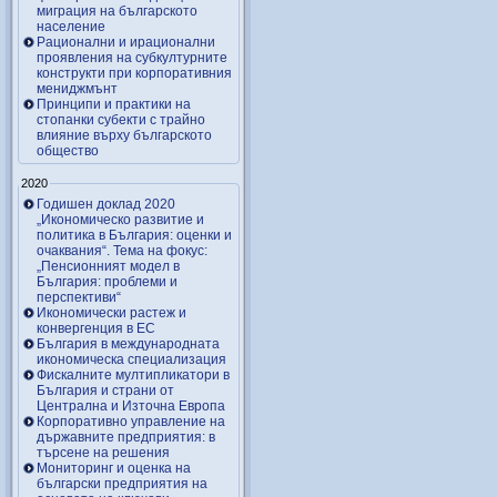
миграция на българското
население
Рационални и ирационални
проявления на субкултурните
конструкти при корпоративния
мениджмънт
Принципи и практики на
стопанки субекти с трайно
влияние върху българското
общество
2020
Годишен доклад 2020
„Икономическо развитие и
политика в България: оценки и
очаквания“. Тема на фокус:
„Пенсионният модел в
България: проблеми и
перспективи“
Икономически растеж и
конвергенция в ЕС
България в международната
икономическа специализация
Фискалните мултипликатори в
България и страни от
Централна и Източна Европа
Корпоративно управление на
държавните предприятия: в
търсене на решения
Мониторинг и оценка на
български предприятия на