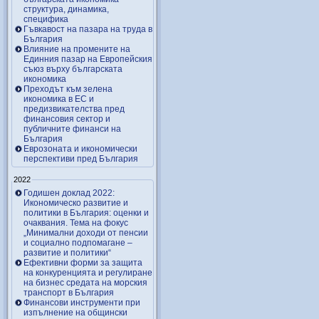
структура, динамика,
специфика
Гъвкавост на пазара на труда в
България
Влияние на промените на
Единния пазар на Европейския
съюз върху българската
икономика
Преходът към зелена
икономика в ЕС и
предизвикателства пред
финансовия сектор и
публичните финанси на
България
Еврозоната и икономически
перспективи пред България
2022
Годишен доклад 2022:
Икономическо развитие и
политики в България: оценки и
очаквания. Тема на фокус
„Минимални доходи от пенсии
и социално подпомагане –
развитие и политики“
Ефективни форми за защита
на конкуренцията и регулиране
на бизнес средата на морския
транспорт в България
Финансови инструменти при
изпълнение на общински