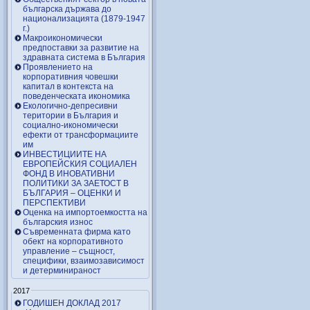
българска държава до
национализацията (1879-1947
г.)
Макроикономически
предпоставки за развитие на
здравната система в България
Проявлението на
корпоративния човешки
капитал в контекста на
поведенческата икономика
Екологично-депресивни
територии в България и
социално-икономически
ефекти от трансформациите
им
ИНВЕСТИЦИИТЕ НА
ЕВРОПЕЙСКИЯ СОЦИАЛЕН
ФОНД В ИНОВАТИВНИ
ПОЛИТИКИ ЗА ЗАЕТОСТ В
БЪЛГАРИЯ – OЦЕНКИ И
ПЕРСПЕКТИВИ
Оценка на импортоемкостта на
българския износ
Съвременната фирма като
обект на корпоративното
управление – същност,
специфики, взаимозависимост
и детерминираност
2017
ГОДИШЕН ДОКЛАД 2017