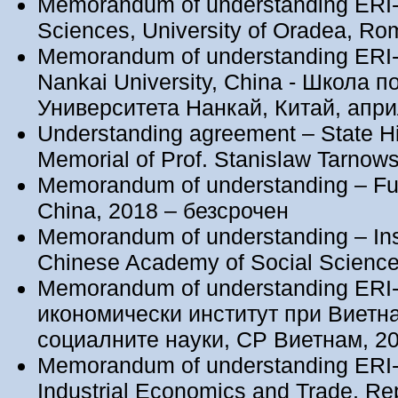
Memorandum of understanding ERI-
Sciences, University of Oradea, R
Memorandum of understanding ERI-
Nankai University, China - Школа 
Университета Нанкай, Китай, апри
Understanding agreement – State H
Memorial of Prof. Stanislaw Tarnow
Memorandum of understanding – Fud
China, 2018 – безсрочен
Memorandum of understanding – Inst
Chinese Academy of Social Science
Memorandum of understanding ERI
икономически институт при Виетн
социалните науки, СР Виетнам, 
Memorandum of understanding ERI-B
Industrial Economics and Trade, Rep