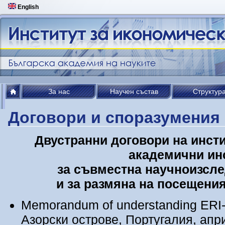
English
За нас
Научен състав
Структур
Договори и споразумения
Двустранни договори на
инст
академични
ин
за съвместна научноизсле
и за размяна на посещения
Memorandum of understanding ERI-B
Азорски острове, Португалия, апр