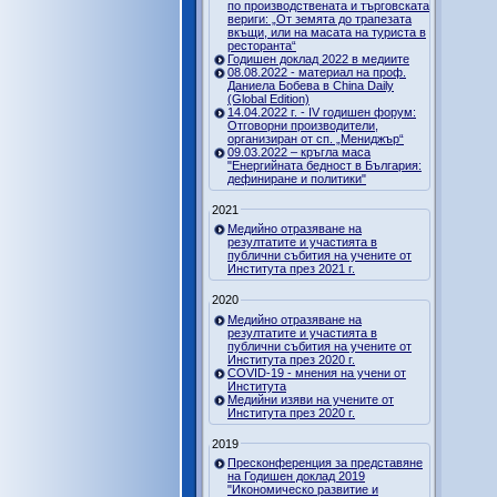
по производствената и търговската
вериги: „От земята до трапезата
вкъщи, или на масата на туриста в
ресторанта“
Годишен доклад 2022 в медиите
08.08.2022 - материал на проф.
Даниела Бобева в China Daily
(Global Edition)
14.04.2022 г. - IV годишен форум:
Отговорни производители,
организиран от сп. „Мениджър“
09.03.2022 – кръгла маса
"Енергийната бедност в България:
дефиниране и политики"
2021
Медийно отразяване на
резултатите и участията в
публични събития на учените от
Института през 2021 г.
2020
Медийно отразяване на
резултатите и участията в
публични събития на учените от
Института през 2020 г.
COVID-19 - мнения на учени от
Института
Медийни изяви на учените от
Института през 2020 г.
2019
Пресконференция за представяне
на Годишен доклад 2019
"Икономическо развитие и