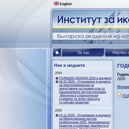
English
За нас
Научен 
Ние в медиите
ГОД
2026
Годин
ГОДИШЕН ДОКЛАД 2026 в медиите
2025
26.02.2026 - Отразяване в медиите
на пресконференция за
Интерв
представяне на първия етап от
Националната научна програма
„Критични и стратегически
ГОД
суровини за зелен преход и
устойчиво развитие“
2025
24.11.2025 - Отразяване в медиите
на Международна научна
конференция 2025 „Икономическо
развитие и политики: реалности и