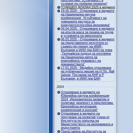
перспективи. Устойчивост в
условия на глобални промени“
ГОДИШЕН ДОКЛАД 2025 в медиите
19.05.2025 - Отразяване в медиите
на Национална научна
конференция „Устойчивост на
човешките ресурси за
конкурентоспособна икономика“
04.04.2025 - Отразяване в медиите
на кръгла маса за пазара на труда
в условията на еврозоната
06.03.2025 - Отразяване в медиите
на представените резултати от
съвместен проект на WWF-
България и ИИИ при БАН на тема
„Географски подход за изготвяне
на Национална карта на
енергийната уязвимост на
домакинствата“
17.01.2025 - Медийно отразяване
на публичната лекция на Н.Пр. Дай
Цинли, Посланик на КНР в Р
България, в ИИИ при БАН
2024
Отразяване в медиите на
Юбилейна научна конференция
2024 „Икономическо развитие и
политики: реалност и перспективи.
Европейска интеграция,
конвергенция и кохезия“
Отразяване в медиите на
проучване на колектив учени от
Института по поръчка на
Министерството на икономиката и
индустрията
Представяне на Института за