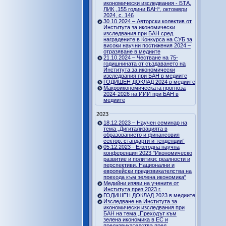
икономически изследвания - БТА,
ЛИК „155 години БАН“, октомври
2024, с. 146
30.10.2024 – Авторски колектив от
Института за икономически
изследвания при БАН сред
наградените в Конкурса на СУБ за
високи научни постижения 2024 –
отразяване в медиите
21.10.2024 – Честване на 75-
годишнината от създаването на
Института за икономически
изследвания при БАН в медиите
ГОДИШЕН ДОКЛАД 2024 в медиите
Макроикономическата прогноза
2024-2026 на ИИИ при БАН в
медиите
2023
18.12.2023 – Научен семинар на
тема „Дигитализацията в
образованието и финансовия
сектор: стандарти и тенденции“
05.12.2023 - Ежегодна научна
конференция 2023 "Икономическо
развитие и политики: реалности и
перспективи. Национални и
европейски предизвикателства на
прехода към зелена икономика"
Медийни изяви на учените от
Института през 2023 г.
ГОДИШЕН ДОКЛАД 2023 в медиите
Изследване на Института за
икономически изследвания при
БАН на тема „Преходът към
зелена икономика в ЕС и
предизвикателства пред