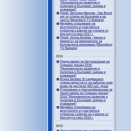
"Икономическо развитие и
политики в България: оценки и
очаквания"
Проф. Веселин Минчев - Как Brexit
ще се отрази на България и на
света (Bloomberg TV Bulgaria)
Медийно отразяване на
резултатите и участията в
публични събития на учените от
Института през 2017 г.
Проф. Искра Белева - Какъв е
приносът на емигрантите за
българската икономика (Bloomberg
TV Bulgaria)
2016
Представяне на Актуализация на
Годишен доклад 2016
"Икономическо развитие и
политика в България: оценки и
очаквания"
Искра Белева: В следващите
години недостигът на работна сила
може да достигне 400 хил. души
Отразяване и пресконференции за
представяне на Годишен доклад
2016 "Икономическо развитие и
политики в България: оценки и
очаквания"
Медийно отразяване на
резултатите и участията в
публични събития на учените от
Института през 2016 г.
2015
Пресконференция за представяне