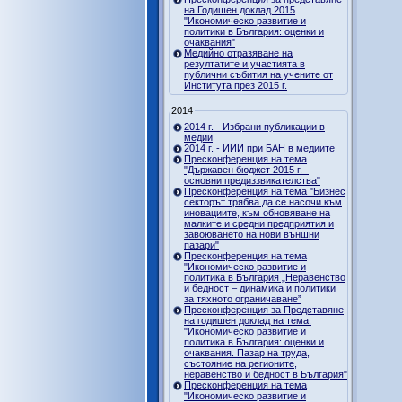
на Годишен доклад 2015
"Икономическо развитие и
политики в България: оценки и
очаквания"
Медийно отразяване на
резултатите и участията в
публични събития на учените от
Института през 2015 г.
2014
2014 г. - Избрани публикации в
медии
2014 г. - ИИИ при БАН в медиите
Пресконференция на тема
"Държавен бюджет 2015 г. -
основни предиззвикателства"
Пресконференция на тема "Бизнес
секторът трябва да се насочи към
иновациите, към обновяване на
малките и средни предприятия и
завоюването на нови външни
пазари"
Пресконференция на тема
"Икономическо развитие и
политика в България „Неравенство
и бедност – динамика и политики
за тяхното ограничаване”
Пресконференция за Представяне
на годишен доклад на тема:
"Икономическо развитие и
политика в България: оценки и
очаквания. Пазар на труда,
състояние на регионите,
неравенство и бедност в България"
Пресконференция на тема
"Икономическо развитие и