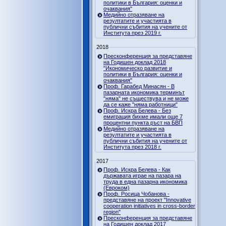
политики в България: оценки и
очаквания"
Медийно отразяване на
резултатите и участията в
публични събития на учените от
Института през 2019 г.
2018
Пресконференция за представяне
на Годишен доклад 2018
"Икономическо развитие и
политики в България: оценки и
очаквания"
Проф. Гарабед Минасян - В
пазарната икономика терминът
"няма" не съществува и не може
да се каже "няма работници"
Проф. Искра Белева - Без
емиграция бихме имали още 7
процентни пункта ръст на БВП
Медийно отразяване на
резултатите и участията в
публични събития на учените от
Института през 2018 г.
2017
Проф. Искра Белева - Как
държавата играе на пазара на
труда в една пазарна икономика
(Евроком)
Проф. Росица Чобанова -
представяне на проект "Innovative
cooperation initiatives in cross-border
region"
Пресконференция за представяне
на Годишен доклад 2017