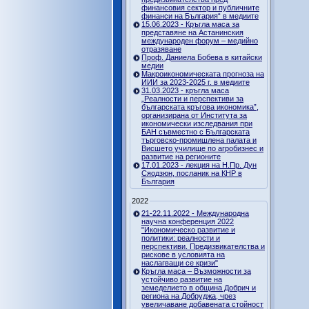
финансовия сектор и публичните
финанси на България“ в медиите
15.06.2023 - Кръгла маса за
представяне на Астанинския
международен форум – медийно
отразяване
Проф. Даниела Бобева в китайски
медии
Макроикономическата прогноза на
ИИИ за 2023-2025 г. в медиите
31.03.2023 - кръгла маса
„Реалности и перспективи за
българската кръгова икономика”,
организирана от Института за
икономически изследвания при
БАН съвместно с Българската
търговско-промишлена палата и
Висшето училище по агробизнес и
развитие на регионите
17.01.2023 - лекция на Н.Пр. Дун
Сяодзюн, посланик на КНР в
България
2022
21-22.11.2022 - Международна
научна конференция 2022
"Икономическо развитие и
политики: реалности и
перспективи. Предизвикателства и
рискове в условията на
наслагващи се кризи"
Кръгла маса – Възможности за
устойчиво развитие на
земеделието в община Добрич и
региона на Добруджа, чрез
увеличаване добавената стойност