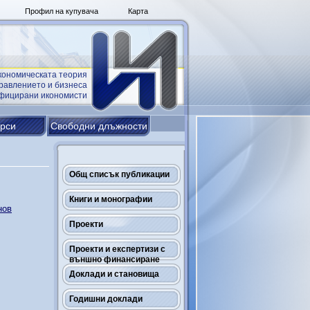
Профил на купувача
Карта
кономическата теория
равлението и бизнеса
ифицирани икономисти
урси
Свободни длъжности
Общ списък публикации
Книги и монографии
нов
Проекти
Проекти и експертизи с
външно финансиране
Доклади и становища
Годишни доклади