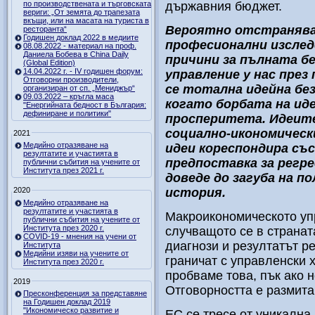
по производствената и търговската
държавния бюджет.
вериги: „От земята до трапезата
вкъщи, или на масата на туриста в
Вероятно отстранява
ресторанта“
Годишен доклад 2022 в медиите
професионални изслед
08.08.2022 - материал на проф.
Даниела Бобева в China Daily
причини за пълната б
(Global Edition)
14.04.2022 г. - IV годишен форум:
управление у нас през
Отговорни производители,
се тотална идейна бе
организиран от сп. „Мениджър“
09.03.2022 – кръгла маса
когато борбата на ид
"Енергийната бедност в България:
дефиниране и политики"
просперитета. Идеите
социално-икономическ
2021
Медийно отразяване на
идеи кореспондира със
резултатите и участията в
предпоставка за регре
публични събития на учените от
Института през 2021 г.
доведе до загуба на п
2020
история.
Медийно отразяване на
резултатите и участията в
Макроикономическото уп
публични събития на учените от
Института през 2020 г.
случващото се в странат
COVID-19 - мнения на учени от
диагнози и резултатът р
Института
Медийни изяви на учените от
граничат с управленски 
Института през 2020 г.
пробваме това, пък ако н
2019
Отговорността е размита
Пресконференция за представяне
на Годишен доклад 2019
"Икономическо развитие и
ЕС се тресе от уникална