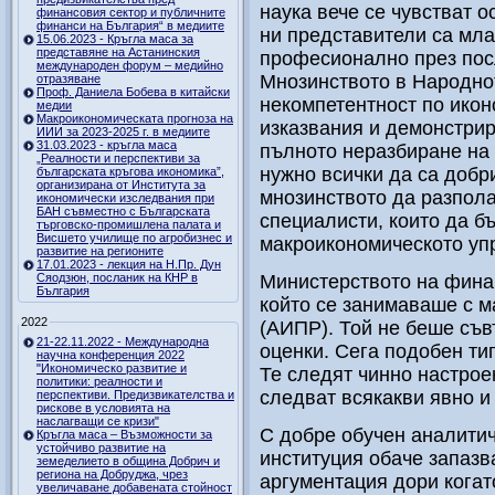
наука вече се чувстват о
финансовия сектор и публичните
финанси на България“ в медиите
ни представители са мла
15.06.2023 - Кръгла маса за
представяне на Астанинския
професионално през пос
международен форум – медийно
Мнозинството в Народно
отразяване
Проф. Даниела Бобева в китайски
некомпетентност по икон
медии
Макроикономическата прогноза на
изказвания и демонстри
ИИИ за 2023-2025 г. в медиите
31.03.2023 - кръгла маса
пълното неразбиране на 
„Реалности и перспективи за
нужно всички да са добр
българската кръгова икономика”,
организирана от Института за
мнозинството да разпола
икономически изследвания при
БАН съвместно с Българската
специалисти, които да б
търговско-промишлена палата и
Висшето училище по агробизнес и
макроикономическото уп
развитие на регионите
17.01.2023 - лекция на Н.Пр. Дун
Сяодзюн, посланик на КНР в
Министерството на фина
България
който се занимаваше с м
2022
(АИПР). Той не беше съ
21-22.11.2022 - Международна
оценки. Сега подобен ти
научна конференция 2022
"Икономическо развитие и
Те следят чинно настро
политики: реалности и
следват всякакви явно и
перспективи. Предизвикателства и
рискове в условията на
наслагващи се кризи"
С добре обучен аналитич
Кръгла маса – Възможности за
устойчиво развитие на
институция обаче запаз
земеделието в община Добрич и
региона на Добруджа, чрез
аргументация дори когат
увеличаване добавената стойност