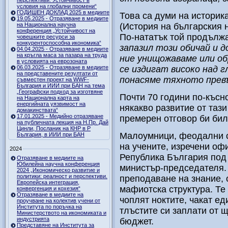
перспективи. Устойчивост в
условия на глобални промени“
ГОДИШЕН ДОКЛАД 2025 в медиите
Това са думи на историк
19.05.2025 - Отразяване в медиите
на Национална научна
(История на българския на
конференция „Устойчивост на
По-нататък той продължа
човешките ресурси за
конкурентоспособна икономика“
запазил този обичай и д
04.04.2025 - Отразяване в медиите
на кръгла маса за пазара на труда
ние унищожаваме или о
в условията на еврозоната
06.03.2025 - Отразяване в медиите
се издигат високо над 
на представените резултати от
понасяме тяхното прев
съвместен проект на WWF-
България и ИИИ при БАН на тема
„Географски подход за изготвяне
Почти 70 години по-късн
на Национална карта на
енергийната уязвимост на
някакво развитие от таз
домакинствата“
17.01.2025 - Медийно отразяване
премерен отговор би бил
на публичната лекция на Н.Пр. Дай
Цинли, Посланик на КНР в Р
Малоумници, феодални ст
България, в ИИИ при БАН
на учените, изречени оф
2024
Република България под
Отразяване в медиите на
Юбилейна научна конференция
министър-председателя. 
2024 „Икономическо развитие и
политики: реалност и перспективи.
преподаване на знание, 
Европейска интеграция,
мафиотска структура. Те 
конвергенция и кохезия“
Отразяване в медиите на
чоплят ноктите, чакат е
проучване на колектив учени от
Института по поръчка на
тлъстите си заплати от
Министерството на икономиката и
индустрията
бюджет.
Представяне на Института за