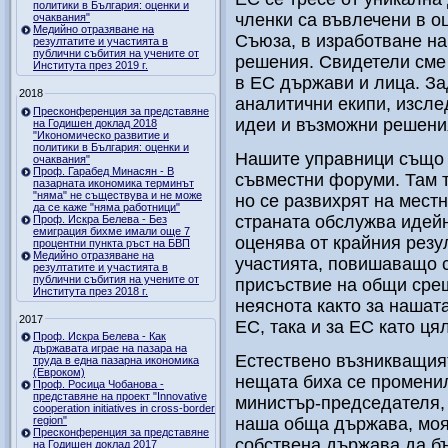
политики в България: оценки и
членки са въвлечени в о
очаквания"
Медийно отразяване на
Съюза, в изработване н
резултатите и участията в
публични събития на учените от
решения. Свидетели сме
Института през 2019 г.
в ЕС държави и лица. За
2018
аналитични екипи, изсле
Пресконференция за представяне
идеи и възможни решени
на Годишен доклад 2018
"Икономическо развитие и
политики в България: оценки и
Нашите управници също 
очаквания"
Проф. Гарабед Минасян - В
съвместни форуми. Там т
пазарната икономика терминът
"няма" не съществува и не може
но се развихрят на местн
да се каже "няма работници"
страната обслужва идейн
Проф. Искра Белева - Без
емиграция бихме имали още 7
оценява от крайния резул
процентни пункта ръст на БВП
Медийно отразяване на
участията, повишаващо 
резултатите и участията в
публични събития на учените от
присъствие на общи сре
Института през 2018 г.
неяснота както за нашат
2017
ЕС, така и за ЕС като ця
Проф. Искра Белева - Как
държавата играе на пазара на
Естествено възникващия
труда в една пазарна икономика
(Евроком)
нещата биха се промени
Проф. Росица Чобанова -
представяне на проект "Innovative
министър-председателя, 
cooperation initiatives in cross-border
region"
наша обща държава, моя
Пресконференция за представяне
собствена държава да б
на Годишен доклад 2017