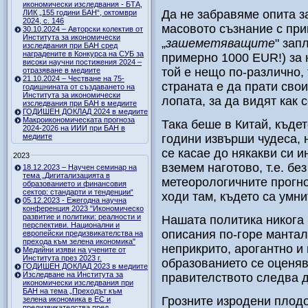
икономически изследвания - БТА,
Да не забравяме опита з
ЛИК „155 години БАН“, октомври
2024, с. 146
масовото съзнание с при
30.10.2024 – Авторски колектив от
Института за икономически
„
зашеметяващите
" зап
изследвания при БАН сред
наградените в Конкурса на СУБ за
примерно 1000 EUR!) за н
високи научни постижения 2024 –
той е нещо по-различно, 
отразяване в медиите
21.10.2024 – Честване на 75-
страната е да прати свои
годишнината от създаването на
Института за икономически
лопата, за да видят как 
изследвания при БАН в медиите
ГОДИШЕН ДОКЛАД 2024 в медиите
Макроикономическата прогноза
Така беше в Китай, къдет
2024-2026 на ИИИ при БАН в
медиите
години извърши чудеса, 
се касае до някакви си и
2023
вземем наготово, т.е. бе
18.12.2023 – Научен семинар на
тема „Дигитализацията в
метеорологичните прогно
образованието и финансовия
сектор: стандарти и тенденции“
ходи там, където са умни
05.12.2023 - Ежегодна научна
конференция 2023 "Икономическо
развитие и политики: реалности и
Нашата политика никога 
перспективи. Национални и
описания по-горе мантал
европейски предизвикателства на
прехода към зелена икономика"
неприкрито, арогантно и 
Медийни изяви на учените от
Института през 2023 г.
образованието се оценяв
ГОДИШЕН ДОКЛАД 2023 в медиите
Изследване на Института за
правителството следва д
икономически изследвания при
БАН на тема „Преходът към
Грозните изродени плод
зелена икономика в ЕС и
предизвикателства пред