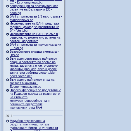
ЕС - Economynews.bg
Конференция за посткризисното
развитие на България и ЕС -
econ.bg
БАН с прогноза за 1,3 на сто ръст -
standartnews.bg
Икономистите на БАН представят
годишен доклад за развитието на
БГ - Vesti.bg
Икономистите на БАН: Не сме в
рецесия, но имаме нисък темп на
растеж- aspekti.info
БАН с прогноза за икономиката ни
- Fakti.bg
Безработните плащат сметката -
DW.de
България регистрира най-висок
спад на заетостта по време на
криза, засегната е както средно-
квалифицираната, така и добре
заплатена работна сила- tuida-
news.sliven.net
България с най-висок спад на
заетост в кризата -
Economymagazine.bg
Пресконференция за представяне
на Годишен доклад за развитието
на страната,
конкурентоспособността и
регионите представят
икономистите на БАН
2011
Медийно отразяване на
резултатите и участията в
публични събития на учените от