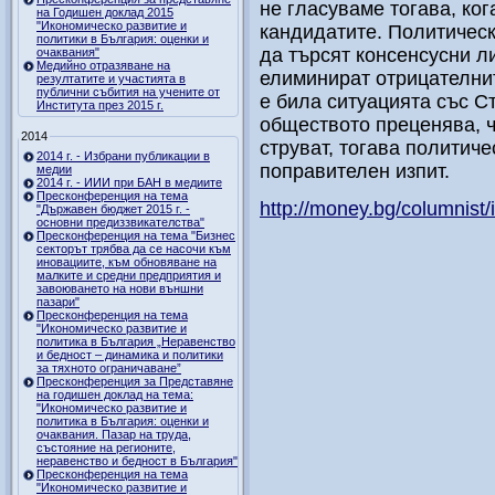
не гласуваме тогава, ко
на Годишен доклад 2015
"Икономическо развитие и
кандидатите. Политическ
политики в България: оценки и
да търсят консенсусни л
очаквания"
Медийно отразяване на
елиминират отрицателнит
резултатите и участията в
публични събития на учените от
е била ситуацията със С
Института през 2015 г.
обществото преценява, 
2014
струват, тогава политиче
2014 г. - Избрани публикации в
поправителен изпит.
медии
2014 г. - ИИИ при БАН в медиите
Пресконференция на тема
http://money.bg/columnist
"Държавен бюджет 2015 г. -
основни предиззвикателства"
Пресконференция на тема "Бизнес
секторът трябва да се насочи към
иновациите, към обновяване на
малките и средни предприятия и
завоюването на нови външни
пазари"
Пресконференция на тема
"Икономическо развитие и
политика в България „Неравенство
и бедност – динамика и политики
за тяхното ограничаване”
Пресконференция за Представяне
на годишен доклад на тема:
"Икономическо развитие и
политика в България: оценки и
очаквания. Пазар на труда,
състояние на регионите,
неравенство и бедност в България"
Пресконференция на тема
"Икономическо развитие и