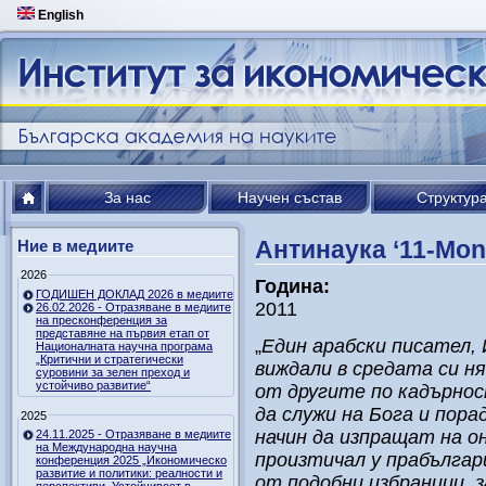
English
За нас
Научен състав
Структур
Антинаука ‘11-Mon
Ние в медиите
2026
Година:
ГОДИШЕН ДОКЛАД 2026 в медиите
2011
26.02.2026 - Отразяване в медиите
на пресконференция за
представяне на първия етап от
„
Един арабски писател, 
Националната научна програма
„Критични и стратегически
виждали в средата си ня
суровини за зелен преход и
устойчиво развитие“
от другите по кадърност
да служи на Бога и пора
2025
начин да изпращат на о
24.11.2025 - Отразяване в медиите
на Международна научна
произтичал у прабългар
конференция 2025 „Икономическо
развитие и политики: реалности и
от подобни избраници, з