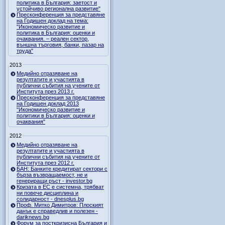
политика в България: заетост и
устойчиво регионална развитие"
Пресконференция за представяне
на Годишен доклад на тема:
"Икономическо развитие и
политика в България: оценки и
очаквания. – реален сектор,
външна търговия, банки, пазар на
труда"
2013
Медийно отразяване на
резултатите и участията в
публични събития на учените от
Института през 2013 г.
Пресконференция за представяне
на Годишен доклад 2013
"Икономическо развитие и
политики в България: оценки и
очаквания"
2012
Медийно отразяване на
резултатите и участията в
публични събития на учените от
Института през 2012 г.
БАН: Банките кредитират сектори с
бърза възвращаемост, не и
генериращи ръст - investor.bg
Кризата в ЕС е системна, трябват
ни повече дисциплина и
солидарност - dnesplus.bg
Проф. Митко Димитров: Плоският
данък е справедлив и полезен -
dariknews.bg
Форум за посткризисна България и