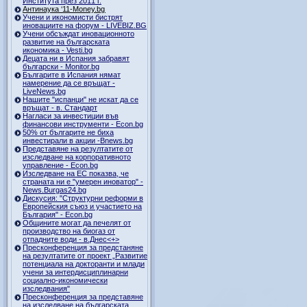
Института през 2011 г.
Антинаука ‘11-Money.bg
Учени и икономисти бистрят
иновациите на форум - LIVEBIZ.BG
Учени обсъждат иновационното
развитие на българската
икономика - Vesti.bg
Децата ни в Испания забравят
български - Monitor.bg
Българите в Испания нямат
намерение да се връщат -
LiveNews.bg
Нашите "испанци" не искат да се
връщат - в. Стандарт
Нагласи за инвестиции във
финансови инструменти - Econ.bg
50% от българите не биха
инвестирали в акции -Bnews.bg
Представяне на резултатите от
изследване на корпоративното
управление - Econ.bg
Изследване на ЕС показва, че
страната ни е "умерен иноватор" -
News.Burgas24.bg
Дискусия: "Структурни реформи в
Европейския съюз и участието на
България" - Econ.bg
Общините могат да печелят от
производство на биогаз от
отпадните води - в.Днес<+>
Пресконференция за предстаняне
на резултатите от проект „Развитие
потенциала на докторанти и млади
учени за интердисциплинарни
социално-икономически
изследвания"
Пресконференция за представяне
на изследване на българската