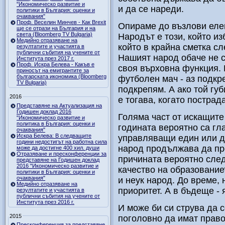
"Икономическо развитие и
и да се нареди.
политики в България: оценки и
очаквания"
Проф. Веселин Минчев - Как Brexit
Опираме до възлови еле
ще се отрази на България и на
света (Bloomberg TV Bulgaria)
Народът е този, който из
Медийно отразяване на
който в крайна сметка с
резултатите и участията в
публични събития на учените от
Нашият народ обаче не 
Института през 2017 г.
Проф. Искра Белева - Какъв е
своя върховна функция. 
приносът на емигрантите за
българската икономика (Bloomberg
футболен мач - аз подкр
TV Bulgaria)
подкрепям. А ако той гу
2016
е тогава, когато пострад
Представяне на Актуализация на
Годишен доклад 2016
Голяма част от искащите
"Икономическо развитие и
политика в България: оценки и
годината вероятно са гл
очаквания"
Искра Белева: В следващите
управляващи един или д
години недостигът на работна сила
народ продължава да пр
може да достигне 400 хил. души
Отразяване и пресконференции за
причината вероятно след
представяне на Годишен доклад
2016 "Икономическо развитие и
качество на образование
политики в България: оценки и
очаквания"
и неук народ. До време,
Медийно отразяване на
приоритет. А в бъдеще - 
резултатите и участията в
публични събития на учените от
Института през 2016 г.
И може би си струва да 
2015
поголовно да имат право 
Пресконференция за представяне