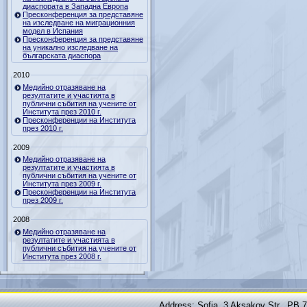
диаспората в Западна Европа
Пресконференция за представяне
на изследване на миграционния
модел в Испания
Пресконференция за представяне
на уникално изследване на
българската диаспора
2010
Медийно отразяване на
резултатите и участията в
публични събития на учените от
Института през 2010 г.
Пресконференции на Института
през 2010 г.
2009
Медийно отразяване на
резултатите и участията в
публични събития на учените от
Института през 2009 г.
Пресконференции на Института
през 2009 г.
2008
Медийно отразяване на
резултатите и участията в
публични събития на учените от
Института през 2008 г.
Address: Sofia, 3 Aksakov Str., PB 