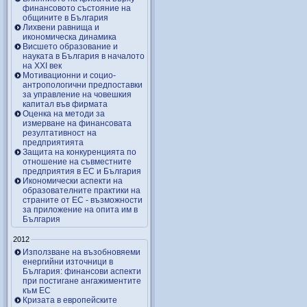
финансовото състояние на
общините в България
Лихвени равнища и
икономическа динамика
Висшето образование и
науката в България в началото
на ХХІ век
Мотивационни и социо-
антропологични предпоставки
за управление на човешкия
капитал във фирмата
Оценка на методи за
измерване на финансовата
резултативност на
предприятията
Защита на конкуренцията по
отношение на съвместните
предприятия в ЕС и България
Икономически аспекти на
образователните практики на
страните от ЕС - възможности
за приложение на опита им в
България
2012
Използване на възобновяеми
енергийни източници в
България: финансови аспекти
при постигане ангажиментите
към ЕС
Кризата в европейските