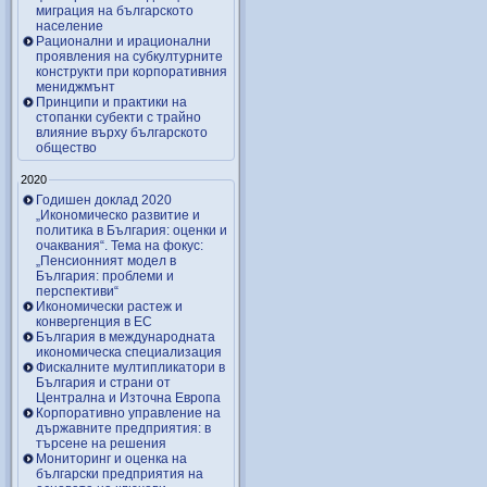
миграция на българското
население
Рационални и ирационални
проявления на субкултурните
конструкти при корпоративния
мениджмънт
Принципи и практики на
стопанки субекти с трайно
влияние върху българското
общество
2020
Годишен доклад 2020
„Икономическо развитие и
политика в България: оценки и
очаквания“. Тема на фокус:
„Пенсионният модел в
България: проблеми и
перспективи“
Икономически растеж и
конвергенция в ЕС
България в международната
икономическа специализация
Фискалните мултипликатори в
България и страни от
Централна и Източна Европа
Корпоративно управление на
държавните предприятия: в
търсене на решения
Мониторинг и оценка на
български предприятия на