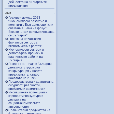
дейността на българските
предприятия
2023
Годишен доклад 2023
“Икономическо развитие и
политики в България: оценки и
очаквания. Тема на фокус:
Еврозоната и присъединяваща
се България“
Ролята на небанковия
финансов сектор за
икономическия растеж
Икономически сектори и
демографски процеси в
планинските райони на
България
Пазарът на труда в България:
динамика, структурна
конфигурация и новите
предизвикателства от
началото на 21 век
Продоволствена и хранителна
сигурност: реалности,
проблеми и възможности
Иновационен потенциал и
корпоративна култура в
дискурса на
социоикономическата
антропология
Сравнителни предимства на
българската икономика -