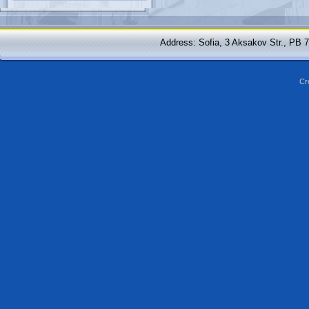
Address: Sofia, 3 Aksakov Str., PB 
Cr