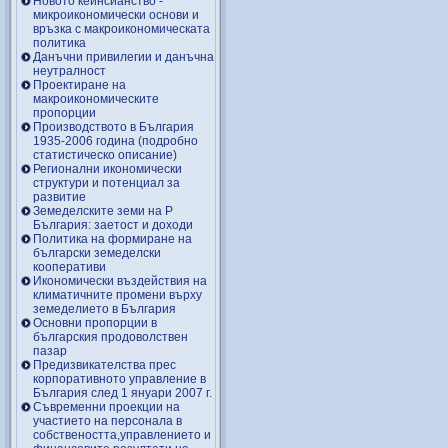
Новото кейнсианство -
микроикономически основи и
връзка с макроикономическата
политика
Данъчни привилегии и данъчна
неутралност
Проектиране на
макроикономическите
пропорции
Производството в България
1935-2006 година (подробно
статистическо описание)
Регионални икономически
структури и потенциал за
развитие
Земеделските земи на Р
България: заетост и доходи
Политика на формиране на
български земеделски
кооперативи
Икономически въздействия на
климатичните промени върху
земеделието в България
Основни пропорции в
българския продоволствен
пазар
Предизвикателства прес
корпоративното управление в
България след 1 януари 2007 г.
Съвременни проекции на
участието на персонала в
собствеността,управлението и