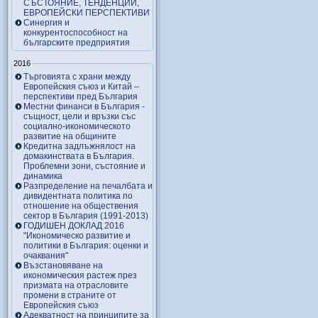
СЪСТОЯНИЕ, ТЕНДЕНЦИИ,
ЕВРОПЕЙСКИ ПЕРСПЕКТИВИ
Синергия и
конкурентоспособност на
българските предприятия
2016
Търговията с храни между
Европейския съюз и Китай –
перспективи пред България
Местни финанси в България -
същност, цели и връзки със
социално-икономическото
развитие на общините
Кредитна задлъжнялост на
домакинствата в България.
Проблемни зони, състояние и
динамика
Разпределение на печалбата и
дивидентната политика по
отношение на обществения
сектор в България (1991-2013)
ГОДИШЕН ДОКЛАД 2016
"Икономическо развитие и
политики в България: оценки и
очаквания"
Възстановяване на
икономическия растеж през
призмата на отрасловите
промени в страните от
Европейския съюз
Адекватност на принципите за