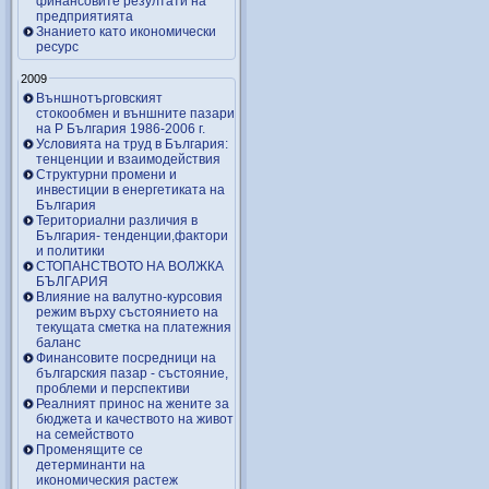
финансовите резултати на
предприятията
Знанието като икономически
ресурс
2009
Външнотърговският
стокообмен и външните пазари
на Р България 1986-2006 г.
Условията на труд в България:
тенценции и взаимодействия
Структурни промени и
инвестиции в енергетиката на
България
Териториални различия в
България- тенденции,фактори
и политики
СТОПАНСТВОТО НА ВОЛЖКА
БЪЛГАРИЯ
Влияние на валутно-курсовия
режим върху състоянието на
текущата сметка на платежния
баланс
Финансовите посредници на
българския пазар - състояние,
проблеми и перспективи
Реалният принос на жените за
бюджета и качеството на живот
на семейството
Променящите се
детерминанти на
икономическия растеж