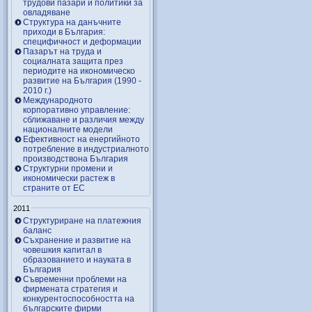
трудови пазари и политики за
овладяване
Структура на данъчните
приходи в България:
специфичност и деформации
Пазарът на труда и
социалната защита през
периодите на икономическо
развитие на България (1990 -
2010 г.)
Международното
корпоративно управление:
сближаване и различия между
националните модели
Ефективност на енергийното
потребление в индустриалното
производствона България
Структурни промени и
икономически растеж в
страните от ЕС
2011
Структуриране на платежния
баланс
Съхранение и развитие на
човешкия капитал в
образованието и науката в
България
Съвременни проблеми на
фирмената стратегия и
конкурентоспособността на
българските фирми