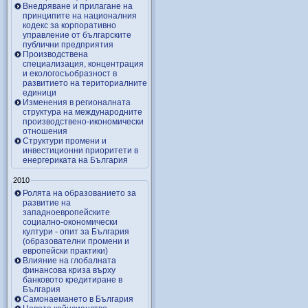
Внедряване и прилагане на
принципите на националния
кодекс за корпоративно
управление от българските
публични предприятия
Производствена
специализация, концентрация
и екологосъобразност в
развитието на териториалните
единици
Изменения в регионалната
структура на международните
производствено-икономически
отношения
Структури промени и
инвестиционни приоритети в
енергериката на България
2010
Ролята на образованието за
развитие на
западноевропейските
социално-окономически
култури - опит за България
(образователни промени и
европейски практики)
Влияние на глобалната
финансова криза върху
банковото кредитиране в
България
Самонаемането в България