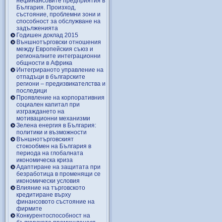
нефинансовите предприятия в
България. Произход,
състояние, проблемни зони и
способност за обслужване на
задълженията
Годишен доклад 2015
Външнотърговски отношения
между Европейския съюз и
регионалните интеграционни
общности в Африка
Интегрираното управление на
отпадъци в българските
региони – предизвикателства и
последици
Проявление на корпоративния
социален капитал при
изграждането на
мотивационни механизми
Зелена енергия в България:
политики и възможности
Външнотърговският
стокообмен на България в
периода на глобалната
икономическа криза
Адаптиране на защитата при
безработица в променящи се
икономически условия
Влияние на търговското
кредитиране върху
финансовото състояние на
фирмите
Конкурентоспособност на