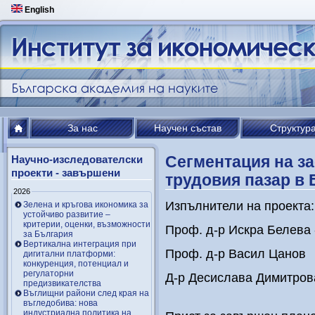
English
За нас
Научен състав
Структур
Сегментация на за
Научно-изследователски
проекти - завършени
трудовия пазар в
2026
Изпълнители на проекта:
Зелена и кръгова икономика за
устойчиво развитие –
критерии, оценки, възможности
Проф. д-р Искра Белева 
за България
Вертикална интеграция при
Проф. д-р Васил Цанов
дигитални платформи:
конкуренция, потенциал и
регулаторни
Д-р Десислава Димитров
предизвикателства
Въглищни райони след края на
въгледобива: нова
индустриална политика на