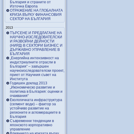
България и страните от
Източна Европа
ОТРАЖЕНИЕ НА ГЛОБАЛНАТА
КРИЗА ВЪРХУ ФИНАНСОВИЯ
СЕКТОР НА БЪЛГАРИЯ
2013
ТЪРСЕНЕ И ПРЕДЛАГАНЕ НА
НАУЧНО-ИЗСЛЕДОВАТЕЛСКИ
И РАЗВОЙНИ ДЕЙНОСТИ
(НИРД) В СЕКТОРИ БИЗНЕС И
ДЪРЖАВНО УПРАВЛЕНИЕ В
БЪЛГАРИЯ
„Енергийна интензивност на
индустриалните отрасли в
България” – завършен
научноизследователски проект,
приет от Научния съвет на
Института
Годишен доклад 2013
„Икономическо развитие и
политика в България: оценки и
очаквания“
Екологичната инфраструктура
(сегмент води) – фактор за
устойчиво развитие на
регионите и агломерациите в
България
Съвременни тенденции в
японското корпоративно
управление
Влиянието на кризата върху