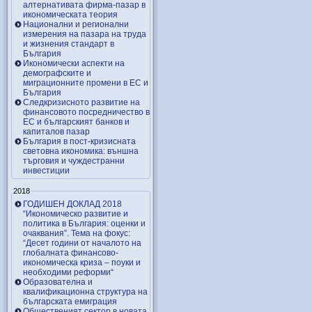
алтернативата фирма-пазар в
икономическата теория
Национални и регионални
измерения на пазара на труда
и жизнения стандарт в
България
Икономически аспекти на
демографските и
миграционните промени в ЕС и
България
Следкризисното развитие на
финансовото посредничество в
ЕС и българският банков и
капиталов пазар
България в пост-кризисната
световна икономика: външна
търговия и чуждестранни
инвестиции
2018
ГОДИШЕН ДОКЛАД 2018
“Икономическо развитие и
политика в България: оценки и
очаквания”. Тема на фокус:
“Десет години от началото на
глобалната финансово-
икономическа криза – поуки и
необходими реформи“
Образователна и
квалификационна структура на
българската емиграция
Общественият сектор в новата