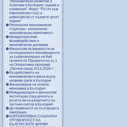
„Икономическо развитие и
политика в България: оценки и
очаквания”. Фокус: “Пътят към
Европейския съюз и
равносметка от първите десет
години”
Регионални икономически
структури - регионална
икономическа ефективност
Междуотраслови
взаимодействия и
икономическа динамика
Финансови възможности на
потенциалните бенефициенти
за съфинансиране на ВиК
проекти по Приоритетна ос 1
на Оперативна програма
„Околна среда 2014-2020 г.“
Въздействието на
икономическата криза върху
уязвими групи в България
Финансиране на зелена
икономика в България
Международните финансови
институции след кризата и
ролята им за развитието на
частния сектор в България
Детерминанти на българската
емиграция
КОРПОРАТИВНА СОЦИАЛНА
ОТГОВОРНОСТ НА
БЪЛГАРСКИТЕ ФИРМИ -