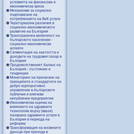
условията на финансова и
икономическа криза
Механизми за социално
подпомагане на
потреблението на ВиК услуги
Териториални различия в
социално-икономическото
развитие на България
Трансгранична мобилност на
българското население -
социално-икономически
аспекти
Сегментация на заетостта и
доходите на трудовия пазар в
България
Продоволственият баланс на
България - състояние и
тенденции
Мониторинг на прилагане на
принципите и стандартите на
добро корпоративно
управление в българските
публични и ключови
непублични предприятия
Икономическа оценка на
влиянието на здравните
технологии върху (квази)
пазарана здравните услуги в
България в периода на
реформа
Трансформация на косвените
данъци при прехода в