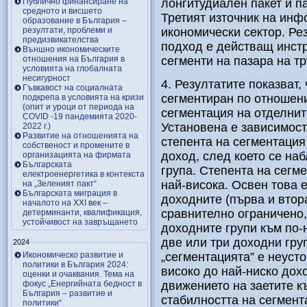
Публично финансиране на
лонгитудиален пакет и па
средното и висшето
Третият източник на инф
образование в България –
резултати, проблеми и
икономически сектор. Ре
предизвикателства
подход е действащ инстр
Външно икономическите
отношения на България в
сегменти на пазара на тр
условията на глобалната
несигурност
4. Резултатите показват,
Гъвкавост на социалната
сегментиран по отношени
подкрепа в условията на кризи
(опит и уроци от периода на
сегментация на отделнит
COVID -19 пандемията 2020-
Установена е зависимост
2022 г.)
Развитие на отношенията на
степента на сегментация
собственост и промените в
доход, след което се на
организацията на фирмата
Българската
група. Степента на сегм
електроенергетика в контекста
най-висока. Освен това 
на „Зеленият пакт“
Българската миграция в
доходните (първа и втор
началото на ХХІ век –
сравнително ограничено,
детерминанти, квалификация,
устойчивост на завръщането
доходните групи към по-
две или три доходни груп
2024
Икономическо развитие и
„сегментацията” е неуст
политики в България 2024:
високо до най-ниско дох
оценки и очаквания. Тема на
фокус „Енергийната бедност в
движението на заетите к
България – развитие и
стабилността на сегмент
политики“