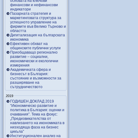
основата на ключови
финансови и нефинансови
индикатори
Пазарната стратегия и
маркетинговата структура за
успешното управление на
фирмите във Велико Търново и
областта
Дигитализация на българската
икономика
Ефективен обхват на
общинските публични услуги
Приобщаващо регионално
развитие – социални,
икономически и екологични
измерения
Академичната сфера и
бизнесът в България:
състояние и възможности за
разширяване на
сътрудничеството
2019
ГОДИШЕН ДОКЛАД 2019
“Икономическо развитие и
политика в България: оценки и
очаквания”. Тема на фокус:
„Предизвикателства от
навлизането на икономиката в
низходяща фаза на бизнес
цикъла”
Институционален анализ на