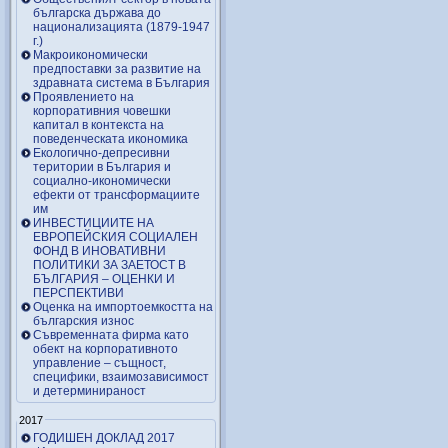
българска държава до
национализацията (1879-1947
г.)
Макроикономически
предпоставки за развитие на
здравната система в България
Проявлението на
корпоративния човешки
капитал в контекста на
поведенческата икономика
Екологично-депресивни
територии в България и
социално-икономически
ефекти от трансформациите
им
ИНВЕСТИЦИИТЕ НА
ЕВРОПЕЙСКИЯ СОЦИАЛЕН
ФОНД В ИНОВАТИВНИ
ПОЛИТИКИ ЗА ЗАЕТОСТ В
БЪЛГАРИЯ – OЦЕНКИ И
ПЕРСПЕКТИВИ
Оценка на импортоемкостта на
българския износ
Съвременната фирма като
обект на корпоративното
управление – същност,
специфики, взаимозависимост
и детерминираност
2017
ГОДИШЕН ДОКЛАД 2017