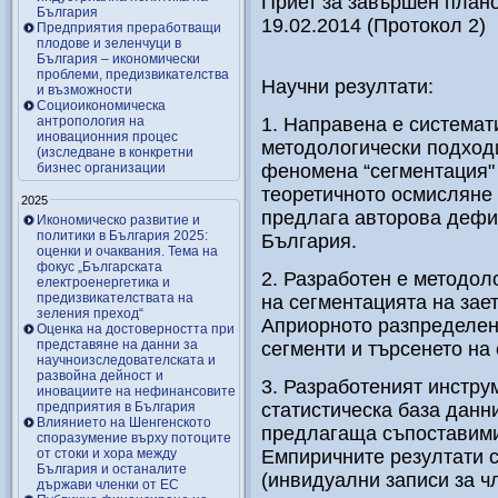
Приет за завършен плано
България
19.02.2014 (Протокол 2)
Предприятия преработващи
плодове и зеленчуци в
България – икономически
проблеми, предизвикателства
Научни резултати:
и възможности
Социоикономическа
антропология на
1. Направена е системат
иновационния процес
методологически подход
(изследване в конкретни
бизнес организации
феномена “сегментация" 
теоретичното осмисляне 
2025
предлага авторова дефин
Икономическо развитие и
политики в България 2025:
България.
оценки и очаквания. Тема на
фокус „Българската
2. Разработен е методол
електроенергетика и
предизвикателствата на
на сегментацията на зае
зеления преход“
Априорното разпределен
Оценка на достоверността при
представяне на данни за
сегменти и търсенето на 
научноизследователската и
развойна дейност и
3. Разработеният инстр
иновациите на нефинансовите
предприятия в България
статистическа база данн
Влиянието на Шенгенското
предлагаща съпоставими
споразумение върху потоците
от стоки и хора между
Емпиричните резултати с
България и останалите
(инвидуални записи за ч
държави членки от ЕС