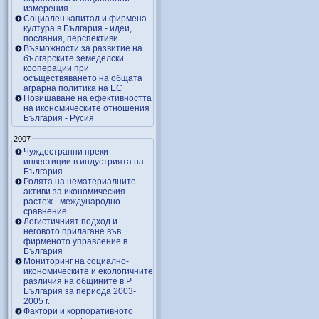
измерения
Социален капитал и фирмена
култура в България - идеи,
послания, перспективи
Възможности за развитие на
българските земеделски
кооперации при
осъществяването на общата
аграрна политика на ЕС
Повишаване на ефективността
на икономическите отношения
България - Русия
2007
Чуждестранни преки
инвестиции в индустрията на
България
Ролята на нематериалните
активи за икономическия
растеж - международно
сравнение
Логистичният подход и
неговото прилагане във
фирменото управление в
България
Мониторинг на социално-
икономическите и екологичните
различия на общините в Р
България за периода 2003-
2005 г.
Фактори и корпоративното