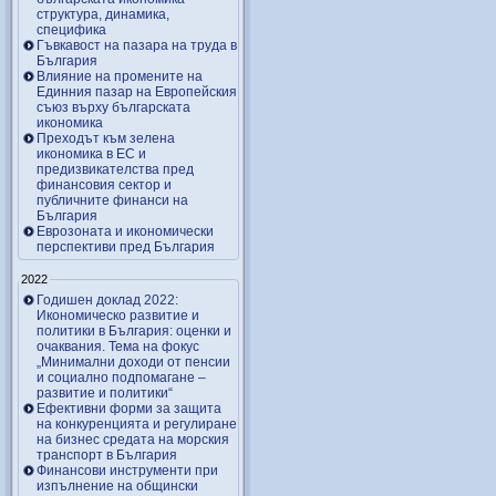
структура, динамика,
специфика
Гъвкавост на пазара на труда в
България
Влияние на промените на
Единния пазар на Европейския
съюз върху българската
икономика
Преходът към зелена
икономика в ЕС и
предизвикателства пред
финансовия сектор и
публичните финанси на
България
Еврозоната и икономически
перспективи пред България
2022
Годишен доклад 2022:
Икономическо развитие и
политики в България: оценки и
очаквания. Тема на фокус
„Минимални доходи от пенсии
и социално подпомагане –
развитие и политики“
Ефективни форми за защита
на конкуренцията и регулиране
на бизнес средата на морския
транспорт в България
Финансови инструменти при
изпълнение на общински