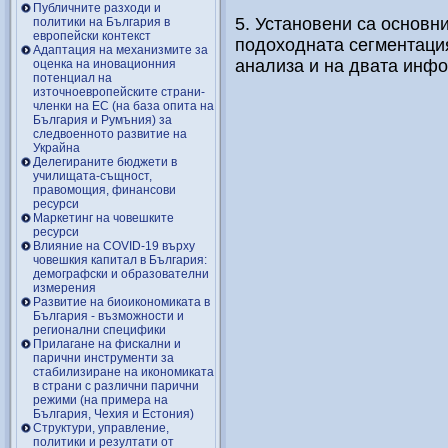
Публичните разходи и
5. Установени са основн
политики на България в
европейски контекст
подоходната сегментация
Адаптация на механизмите за
анализа и на двата инфо
оценка на иновационния
потенциал на
източноевропейските страни-
членки на ЕС (на база опита на
България и Румъния) за
следвоенното развитие на
Украйна
Делегираните бюджети в
училищата-същност,
правомощия, финансови
ресурси
Маркетинг на човешките
ресурси
Влияние на COVID-19 върху
човешкия капитал в България:
демографски и образователни
измерения
Развитие на биоикономиката в
България - възможности и
регионални специфики
Прилагане на фискални и
парични инструменти за
стабилизиране на икономиката
в страни с различни парични
режими (на примера на
България, Чехия и Естония)
Структури, управление,
политики и резултати от