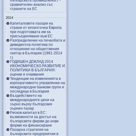
българската промишленост -
сравнителен анализ със
страните на ЕС
2014
Капиталовите пазари на
страни от югоизточна Европа
при подготовката им за
присъединяване към ЕС
Разпределение на печалбата и
дивидентна политика по
отношение на обществения
сектор в България (1991-2014
г.)
ГОДИШЕН ДОКЛАД 2014
ИКОНОМИЧЕСКО РАЗВИТИЕ И
ПОЛИТИКИ В БЪЛГАРИЯ:
оценки и очаквания
Тенденции на измененията в
корпоративното управление на
международни банкови групи и
последици в България
Въздействието на
международните цени на
зърно върху българския
зърнен пазар
Рисков капитал в ЕС:
възможности за достъп на
българските фирми до нови
форми на финансиране
Пазарна стратегия на
българските предприятия в