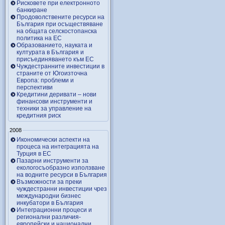
Рисковете при електронното
банкиране
Продоволствените ресурси на
България при осъществяване
на общата селскостопанска
политика на ЕС
Образованието, науката и
културата в България и
присъединяването към ЕС
Чуждестранните инвестиции в
страните от Югоизточна
Европа: проблеми и
перспективи
Кредитини деривати – нови
финансови инструменти и
техники за управление на
кредитния риск
2008
Икономически аспекти на
процеса на интеграцията на
Турция в ЕС
Пазарни инструменти за
екологосъобразно използване
на водните ресурси в България
Възможности за преки
чуждестранни инвестиции чрез
международни бизнес
инкубатори в България
Интеграционни процеси и
регионални различия-
европейски и национални