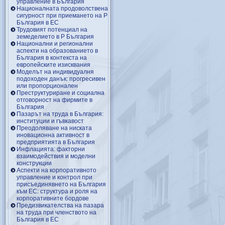
управление в България
Националната продоволствена
сигурност при приемането на Р
България в ЕС
Трудовият потенциал на
земеделието в Р България
Национални и регионални
аспекти на образованието в
България в контекста на
европейските изисквания
Моделът на индивидуалня
подоходен данък: прогресивен
или пропорционален
Преструктуриране и социална
отговорност на фирмите в
България
Пазарът на труда в България:
институции и гъвкавост
Преодоляване на ниската
иновационна активност в
предприятията в България
Инфлацията: факторни
взаимодействия и моделни
конструкции
Аспекти на корпоративното
управление и контрол при
присъединявнето на България
към ЕС: структура и роля на
корпоративните бордове
Предизвикателства на пазара
на труда при членството на
България в ЕС