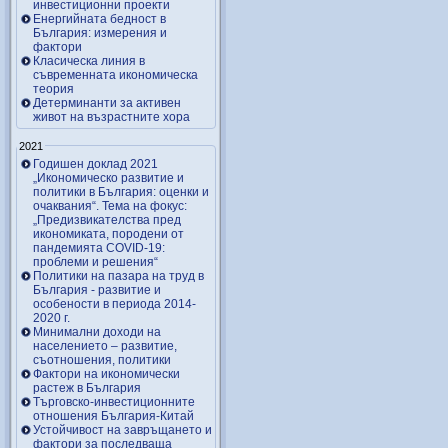
инвестиционни проекти
Енергийната бедност в
България: измерения и
фактори
Класическа линия в
съвременната икономическа
теория
Детерминанти за активен
живот на възрастните хора
2021
Годишен доклад 2021
„Икономическо развитие и
политики в България: оценки и
очаквания“. Тема на фокус:
„Предизвикателства пред
икономиката, породени от
пандемията COVID-19:
проблеми и решения“
Политики на пазара на труд в
България - развитие и
особености в периода 2014-
2020 г.
Минимални доходи на
населението – развитие,
съотношения, политики
Фактори на икономически
растеж в България
Търговско-инвестиционните
отношения България-Китай
Устойчивост на завръщането и
фактори за последваща