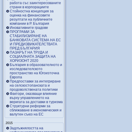
работа със заинтересованите
страни в корпорациите
Стойностна концепция за
оценка на финансовите
резултати на публичните
компании в Р. България
Иновативните градове
ПРОГРАМИ ЗА
СТАБИЛИЗИРАНЕ НА
БАНКОВАТА СИСТЕМА НА ЕС
И ПРЕДИЗВИКАТЕЛСТВАТА
ПРЕД БЪЛГАРИЯ
ПАЗАРЪТ НА ТРУДА И
СОЦИАЛНАТА ЗАЩИТА НА
ХОРИЗОНТ 2020
България в образователното и
изследователското
пространство на Югоизточна
Европа
Предпоставки за интегриране
на селскостопанската и
продоволствената политики
Фактори, оказващи влияние
върху управлението на
веригата за доставки в туризма
Структурни реформи за
сближаване в икономическия и
валутен съюз на ЕС
2015
Задлъжнялостта на