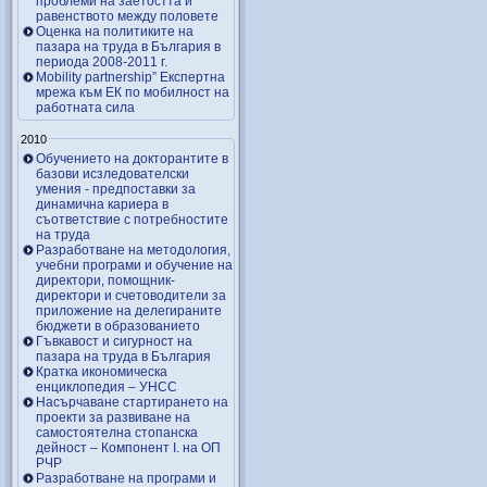
проблеми на заетостта и
равенството между половете
Оценка на политиките на
пазара на труда в България в
периода 2008-2011 г.
Mobility partnership” Експертна
мрежа към ЕК по мобилност на
работната сила
2010
Обучението на докторантите в
базови исзледователски
умения - предпоставки за
динамична кариера в
съответствие с потребностите
на труда
Разработване на методология,
учебни програми и обучение на
директори, помощник-
директори и счетоводители за
приложение на делегираните
бюджети в образованието
Гъвкавост и сигурност на
пазара на труда в България
Кратка икономическа
енциклопедия – УНСС
Насърчаване стартирането на
проекти за развиване на
самостоятелна стопанска
дейност – Компонент I. на ОП
РЧР
Разработване на програми и