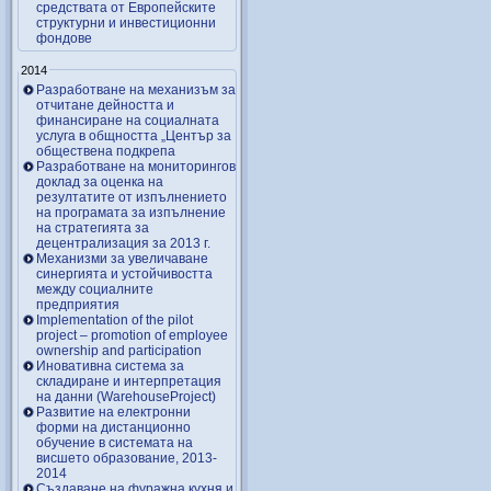
средствата от Европейските
структурни и инвестиционни
фондове
2014
Разработване на механизъм за
отчитане дейността и
финансиране на социалната
услуга в общността „Център за
обществена подкрепа
Разработване на мониторингов
доклад за оценка на
резултатите от изпълнението
на програмата за изпълнение
на стратегията за
децентрализация за 2013 г.
Механизми за увеличаване
синергията и устойчивостта
между социалните
предприятия
Implementation of the pilot
project – promotion of employee
ownership and participation
Иновативна система за
складиране и интерпретация
на данни (WarehouseProject)
Развитие на електронни
форми на дистанционно
обучение в системата на
висшето образование, 2013-
2014
Създаване на фуражна кухня и