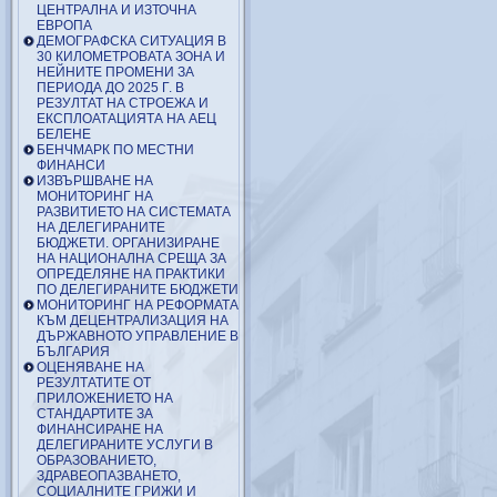
ЦЕНТРАЛНА И ИЗТОЧНА
ЕВРОПА
ДЕМОГРАФСКА СИТУАЦИЯ В
30 КИЛОМЕТРОВАТА ЗОНА И
НЕЙНИТЕ ПРОМЕНИ ЗА
ПЕРИОДА ДО 2025 Г. В
РЕЗУЛТАТ НА СТРОЕЖА И
ЕКСПЛОАТАЦИЯТА НА АЕЦ
БЕЛЕНЕ
БЕНЧМАРК ПО МЕСТНИ
ФИНАНСИ
ИЗВЪРШВАНЕ НА
МОНИТОРИНГ НА
РАЗВИТИЕТО НА СИСТЕМАТА
НА ДЕЛЕГИРАНИТЕ
БЮДЖЕТИ. ОРГАНИЗИРАНЕ
НА НАЦИОНАЛНА СРЕЩА ЗА
ОПРЕДЕЛЯНЕ НА ПРАКТИКИ
ПО ДЕЛЕГИРАНИТЕ БЮДЖЕТИ
МОНИТОРИНГ НА РЕФОРМАТА
КЪМ ДЕЦЕНТРАЛИЗАЦИЯ НА
ДЪРЖАВНОТО УПРАВЛЕНИЕ В
БЪЛГАРИЯ
ОЦЕНЯВАНЕ НА
РЕЗУЛТАТИТЕ ОТ
ПРИЛОЖЕНИЕТО НА
СТАНДАРТИТЕ ЗА
ФИНАНСИРАНЕ НА
ДЕЛЕГИРАНИТЕ УСЛУГИ В
ОБРАЗОВАНИЕТО,
ЗДРАВЕОПАЗВАНЕТО,
СОЦИАЛНИТЕ ГРИЖИ И