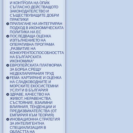
И КОНТРОЛА НА ОПИК
СЪГЛАСНО ДЕЙСТВАЩОТО
ЗАКОНОДАТЕЛСТВО И
СЪЩЕСТВУВАЩИТЕ ДОБРИ
ПРАКТИКИ
ПРИЛАГАНЕ НА ИНТЕГРИРАН
ПОДХОД В ИКОНОМИЧЕСКАТА
ПОЛИТИКА НА ЕС
ПОСЛЕДВАЩА ОЦЕНКА
ИЗПЪЛНЕНИЕТО НА
ОПЕРАТИВНА ПРОГРАМА
„РАЗВИТИЕ НА
КОНКУРЕНТОСПОСОБНОСТТА
НА БЪЛГАРСКАТА
ИКОНОМИКА“
ЕВРОПЕЙСКАТА ПЛАТФОРМА
ЗА БОРБА СРЕЩУ
НЕДЕКЛАРИРАНИЯ ТРУД
FEMA: КАРТИРАНЕ И ОЦЕНКА
НА СЛАДКОВОДНИТЕ И
МОРСКИТЕ ЕКОСИСТЕМНИ
УСЛУГИ В БЪЛГАРИЯ
ЗДРАВЕ, КАЧЕСТВО НА
ЖИВОТ, НЕРАВЕНСТВА.
СЪСТОЯНИЕ, ВЗАИМНИ
ВЛИЯНИЯ, ТЕНДЕНЦИИ И
ПРЕДИЗВИКАТЕЛСТВА (ОТ
ЕМПИРИЯ КЪМ ТЕОРИЯ)
ИНОВАЦИОННА СТРАТЕГИЯ
ЗА ИНТЕЛИГЕНТНА
СПЕЦИАЛИЗАЦИЯ В
ОБЛАСТТА НА