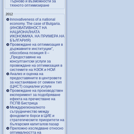
Търново и възможности за
тяхното оптимизиране
2012
Innovativeness of a national
economy. The case of Bulgaria.
(ИНОВАТИВНОСТ НА
НАЦИОНАЛНАТА
ИКОНОМИКА. НА ПРИМЕРА НА
БЪЛГАРИЯ)
Провеждане на оптимизация в
държавните институции”,
обособена позиция ІІ –
„Предоставяне на
консултантски услуги за
провеждане на оптимизация в
системите на НЗОК и НОИ
Анализ и оценка на
предоставяните в центровете
за настаняване от семеен тип
(ЦНСТ) социални услуги
Провеждане на производствен
експеримент за подобряване
ефекта на пречистване на
ПСПВ Бистрица
Междурегионалното
сътрудничество между
фондовите борси в ЦИЕ и
стратегическите приоритети на
българския капиталов пазар
Приложно изследване относно
оптималността на