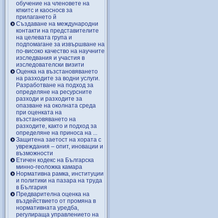
обучение на членовете на
кпкитс и каосносв за
прилагането й
Създаване на международни
контакти на представителите
на целевата група и
подпомагане за извършване на
по-високо качество на научните
изследвания и участия в
изследователски визити
Оценка на възстановяването
на разходите за водни услуги.
Разработване на подход за
определяне на ресурсните
разходи и разходите за
опазване на околната среда
при оценката на
възстановяването на
разходите, както и подход за
определяне на приноса на ...
Защитена заетост на хората с
увреждания – опит, иновации и
възможности
Етичен кодекс на Българска
минно-геоложка камара
Нормативна рамка, институции
и политики на пазара на труда
в България
Предварителна оценка на
въздействието от промяна в
нормативната уредба,
регулираща управлението на