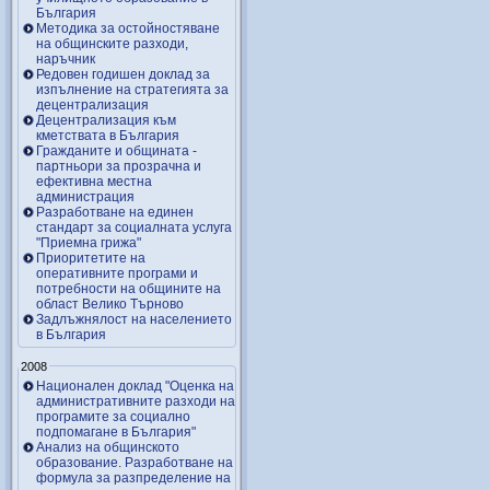
България
Методика за остойностяване
на общинските разходи,
наръчник
Редовен годишен доклад за
изпълнение на стратегията за
децентрализация
Децентрализация към
кметствата в България
Гражданите и общината -
партньори за прозрачна и
ефективна местна
администрация
Разработване на единен
стандарт за социалната услуга
"Приемна грижа"
Приоритетите на
оперативните програми и
потребности на общините на
област Велико Търново
Задлъжнялост на населението
в България
2008
Национален доклад "Оценка на
административните разходи на
програмите за социално
подпомагане в България"
Анализ на общинското
образование. Разработване на
формула за разпределение на