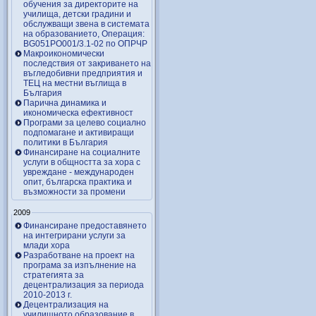
обучения за директорите на
училища, детски градини и
обслужващи звена в системата
на образованието, Операция:
BG051PO001/3.1-02 по ОПРЧР
Макроикономически
последствия от закриването на
въгледобивни предприятия и
ТЕЦ на местни въглища в
България
Парична динамика и
икономическа ефективност
Програми за целево социално
подпомагане и активиращи
политики в България
Финансиране на социалните
услуги в общността за хора с
увреждане - международен
опит, българска практика и
възможности за промени
2009
Финансиране предоставянето
на интегрирани услуги за
млади хора
Разработване на проект на
програма за изпълнение на
стратегията за
децентрализация за периода
2010-2013 г.
Децентрализация на
училищното образование в