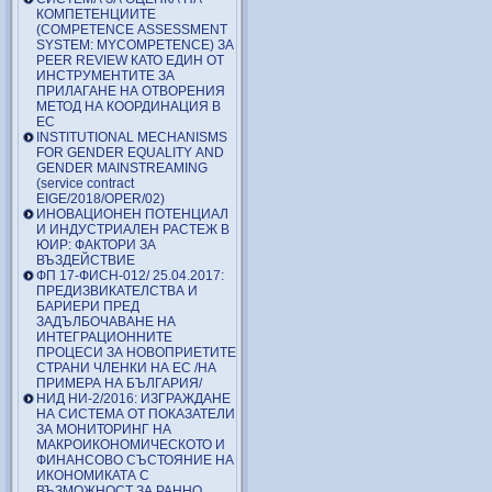
КОМПЕТЕНЦИИТЕ
(COMPETENCE ASSESSMENT
SYSTEM: MYCOMPETENCE) ЗА
PEER REVIEW КАТО ЕДИН ОТ
ИНСТРУМЕНТИТЕ ЗА
ПРИЛАГАНЕ НА ОТВОРЕНИЯ
МЕТОД НА КООРДИНАЦИЯ В
ЕС
INSTITUTIONAL MECHANISMS
FOR GENDER EQUALITY AND
GENDER MAINSTREAMING
(service contract
EIGE/2018/OPER/02)
ИНОВАЦИОНЕН ПОТЕНЦИАЛ
И ИНДУСТРИАЛЕН РАСТЕЖ В
ЮИР: ФАКТОРИ ЗА
ВЪЗДЕЙСТВИЕ
ФП 17-ФИСН-012/ 25.04.2017:
ПРЕДИЗВИКАТЕЛСТВА И
БАРИЕРИ ПРЕД
ЗАДЪЛБОЧАВАНЕ НА
ИНТЕГРАЦИОННИТЕ
ПРОЦЕСИ ЗА НОВОПРИЕТИТЕ
СТРАНИ ЧЛЕНКИ НА ЕС /НА
ПРИМЕРА НА БЪЛГАРИЯ/
НИД НИ-2/2016: ИЗГРАЖДАНЕ
НА СИСТЕМА ОТ ПОКАЗАТЕЛИ
ЗА МОНИТОРИНГ НА
МАКРОИКОНОМИЧЕСКОТО И
ФИНАНСОВО СЪСТОЯНИЕ НА
ИКОНОМИКАТА С
ВЪЗМОЖНОСТ ЗА РАННО