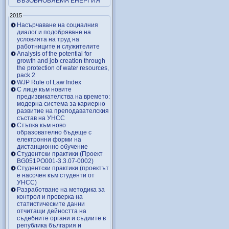
ВЪЗОБНОВЯЕМА ЕНЕРГИЯ
2015
Насърчаване на социалния
диалог и подобряване на
условията на труд на
работниците и служителите
Analysis of the potential for
growth and job creation through
the protection of water resources,
pack 2
WJP Rule of Law Index
С лице към новите
предизвикателства на времето:
модерна система за кариерно
развитие на преподавателския
състав на УНСС
Стъпка към ново
образователно бъдеще с
електронни форми на
дистанционно обучение
Студентски практики (Проект
BG051PO001-3.3.07-0002)
Студентски практики (проектът
е насочен към студенти от
УНСС)
Разработване на методика за
контрол и проверка на
статистическите данни
отчитащи дейността на
съдебните органи и съдиите в
република българия и