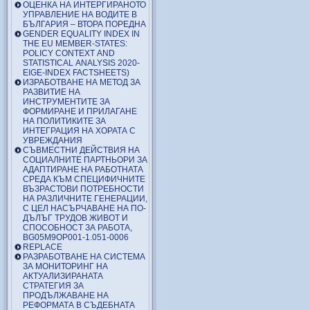
ОЦЕНКА НА ИНТЕРГИРАНОТО
УПРАВЛЕНИЕ НА ВОДИТЕ В
БЪЛГАРИЯ – ВТОРА ПОРЕДНА
GENDER EQUALITY INDEX IN
THE EU MEMBER-STATES:
POLICY CONTEXT AND
STATISTICAL ANALYSIS 2020-
EIGE-INDEX FACTSHEETS)
ИЗРАБОТВАНЕ НА МЕТОД ЗА
РАЗВИТИЕ НА
ИНСТРУМЕНТИТЕ ЗА
ФОРМИРАНЕ И ПРИЛАГАНЕ
НА ПОЛИТИКИТЕ ЗА
ИНТЕГРАЦИЯ НА ХОРАТА С
УВРЕЖДАНИЯ
СЪВМЕСТНИ ДЕЙСТВИЯ НА
СОЦИАЛНИТЕ ПАРТНЬОРИ ЗА
АДАПТИРАНЕ НА РАБОТНАТА
СРЕДА КЪМ СПЕЦИФИЧНИТЕ
ВЪЗРАСТОВИ ПОТРЕБНОСТИ
НА РАЗЛИЧНИТЕ ГЕНЕРАЦИИ,
С ЦЕЛ НАСЪРЧАВАНЕ НА ПО-
ДЪЛЪГ ТРУДОВ ЖИВОТ И
СПОСОБНОСТ ЗА РАБОТА,
BG05M9OP001-1.051-0006
REPLACE
РАЗРАБОТВАНЕ НА СИСТЕМА
ЗА МОНИТОРИНГ НА
АКТУАЛИЗИРАНАТА
СТРАТЕГИЯ ЗА
ПРОДЪЛЖАВАНЕ НА
РЕФОРМАТА В СЪДЕБНАТА