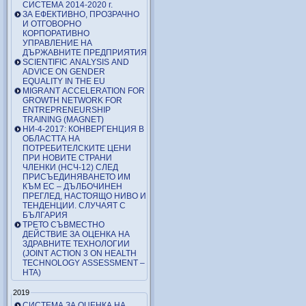
СИСТЕМА 2014-2020 г.
ЗА ЕФЕКТИВНО, ПРОЗРАЧНО
И ОТГОВОРНО
КОРПОРАТИВНО
УПРАВЛЕНИЕ НА
ДЪРЖАВНИТЕ ПРЕДПРИЯТИЯ
SCIENTIFIC ANALYSIS AND
ADVICE ON GENDER
EQUALITY IN THE EU
MIGRANT ACCELERATION FOR
GROWTH NETWORK FOR
ENTREPRENEURSHIP
TRAINING (MAGNET)
НИ-4-2017: КОНВЕРГЕНЦИЯ В
ОБЛАСТТА НА
ПОТРЕБИТЕЛСКИТЕ ЦЕНИ
ПРИ НОВИТЕ СТРАНИ
ЧЛЕНКИ (НСЧ-12) СЛЕД
ПРИСЪЕДИНЯВАНЕТО ИМ
КЪМ ЕС – ДЪЛБОЧИНЕН
ПРЕГЛЕД, НАСТОЯЩО НИВО И
ТЕНДЕНЦИИ. СЛУЧАЯТ С
БЪЛГАРИЯ
ТРЕТО СЪВМЕСТНО
ДЕЙСТВИЕ ЗА ОЦЕНКА НА
ЗДРАВНИТЕ ТЕХНОЛОГИИ
(JOINT ACTION 3 ON HEALTH
TECHNOLOGY ASSESSMENT –
HTA)
2019
СИСТЕМА ЗА ОЦЕНКА НА