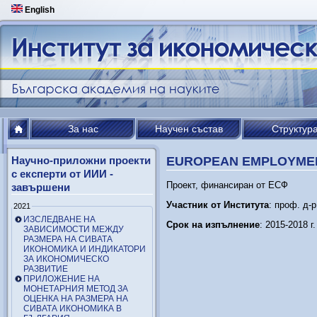
English
За нас
Научен състав
Структур
Научно-приложни проекти
EUROPEAN EMPLOYMEN
с експерти от ИИИ -
Проект, финансиран от ЕСФ
завършени
Участник от Института
: проф. д-
2021
ИЗСЛЕДВАНЕ НА
Срок на изпълнение
: 2015-2018 г.
ЗАВИСИМОСТИ МЕЖДУ
РАЗМЕРА НА СИВАТА
ИКОНОМИКА И ИНДИКАТОРИ
ЗА ИКОНОМИЧЕСКО
РАЗВИТИЕ
ПРИЛОЖЕНИЕ НА
МОНЕТАРНИЯ МЕТОД ЗА
ОЦЕНКА НА РАЗМЕРА НА
СИВАТА ИКОНОМИКА В