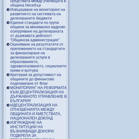
средствата между училищата в
община Несебър
Извършване на мониторинг на
развитието на системата на
делегираните бюджети
Единни стандарти по групи
общини за минимално кадрово
осигуряване на делегираната
от държавата дейсност
"Общинска администрация"
Оценяване на резултатите от
приложението на стандартите
за финансиране на
делегираните услуги в
образованието,
здравеопазването, социалните
грижи и култура
Критерии за допустимост на
общините до финансово
подпомагане от Флаг
МОНИТОРИНГ НА РЕФОРМАТА
КЪМ ДЕЦЕНТРАЛИЗАЦИЯ НА
ДЪРЖАВНОТО УПРАВЛЕНИЕ В
БЪЛГАРИЯ
ИДЕЦЕНТРАЛИЗАЦИЯ НА
ОТНОШЕНИЯТА МЕЖДУ
ОБЩИНАТА И КМЕТСТВАТА,
НАЦИОНАЛЕН ДОКЛАД
ИЗГРАЖДАНЕ НА
ИНСТИТУЦИИ НА
ВЪЗНИКВАЩИ ДОНОРИ:
ПОДКРЕПА ЗА