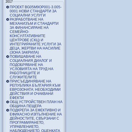
2017
ПРОЕКТ BG05M9OP001-3.005-
0001 НОВИ СТАНДАРТИ ЗА
СОЦИАЛНИ УСЛУГИ
РАЗРАБОТВАНЕ НА
МЕХАНИЗЪМ И СТАНДАРТИ
ЗА ФИНАНСИРАНЕ НА
СЕМЕЙНО-
КОНСУЛТАТИВНИТЕ
ЦЕНТРОВЕ (СКЦ) И
ИНТЕГРИРАНИТЕ УСЛУГИ ЗА
ДЕЦА, ЖЕРТВИ НА НАСИЛИЕ
(ЗОНА ЗАКРИЛА)
ПОВИШАВАНЕ НА
СОЦИАЛНИЯ ДИАЛОГ И
ПОДОБРЯВАНЕ НА
УСЛОВИЯТА НА ТРУД НА
РАБОТНИЦИТЕ И
СЛУЖИТЕЛИТЕ
ПРИСЪЕДИНЯВАНЕ НА
РЕПУБЛИКА БЪЛГАРИЯ КЪМ
ЕВРОЗОНАТА: НЕОБХОДИМИ
ДЕЙСТВИЯ И ОЧАКВАНИ
ЕФЕКТИ
ОБЩ УСТРОЙСТВЕН ПЛАН НА
ОБЩИНА ПЕЩЕРА
ПОДКРЕПА ЗА ЕФЕКТИВНО И
ЕФИКАСНО ИЗПЪЛНЕНИЕ НА
ДЕЙНОСТИТЕ, СВЪРЗАНИ С
ПРОГРАМИРАНЕТО,
УПРАВЛЕНИЕТО,
НАБЛЮДЕНИЕТО, ОЦЕНКАТА