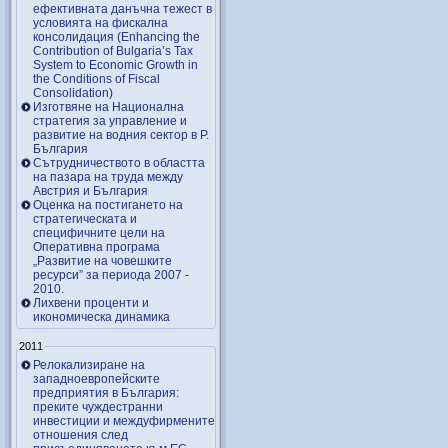
ефективната данъчна тежест в
условията на фискална
консолидация (Enhancing the
Contribution of Bulgaria’s Tax
System to Economic Growth in
the Conditions of Fiscal
Consolidation)
Изготвяне на Национална
стратегия за управление и
развитие на водния сектор в Р.
България
Сътрудничеството в областта
на пазара на труда между
Австрия и България
Оценка на постигането на
стратегическата и
специфичните цели на
Оперативна програма
„Развитие на човешките
ресурси” за периода 2007 ‑
2010.
Лихвени проценти и
икономическа динамика
2011
Релокализиране на
западноевропейските
предприятия в България:
преките чуждестранни
инвестиции и междуфирмените
отношения след