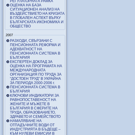
РЕГУЛАТОРНАТА РАМКА
ОЦЕНКА НА БАЗА
СИТУАЦИОНЕН АНАЛИЗ НА
ВЪЗДЕЙСТВИЕТО НА КРИЗАТА
В ГЛОБАЛЕН АСПЕКТ ВЪРХУ
БЪЛГАРСКАТА ИКОНОМИКА И
ОБЩЕСТВО
2007
РАЗХОДИ, СВЪРЗАНИ С
ПЕНСИОННАТА РЕФОРМА И
АДЕКВАТНОСТ НА
ПЕНСИОННАТА СИСТЕМА В
БЪЛГАРИЯ
ЕКСПЕРТЕН ДОКЛАД ЗА
ОЦЕНКА НА ПРОГРАМАТА НА
МЕЖДУНАРОДНАТА
ОРГАНИЗАЦИЯ ПО ТРУДА ЗА
“ДОСТОЕН ТРУД” В УКРАЙНА
ЗА ПЕРИОДА 2000-2006 г.
ПЕНСИОННАТА СИСТЕМА В
БЪЛГАРИЯ
КЛЮЧОВИ ИНДИКАТОРИ ЗА
РАВНОПОСТАВЕНОСТ НА
ЖЕНИТЕ И МЪЖЕТЕ В
БЪЛГАРИЯ В СФЕРИТЕ НА
ТРУДА, ОБРАЗОВАНИЕТО,
ЗДРАВЕТО И СЕМЕЙСТВОТО
НАМАЛЯВАНЕ НА
ОТПАДЪЧНИТЕ ВОДИ ОТ
ИНДУСТРИЯТА В БЪДЕЩЕ –
КЪМ НУЛЕВИ ЕМИСИИ В