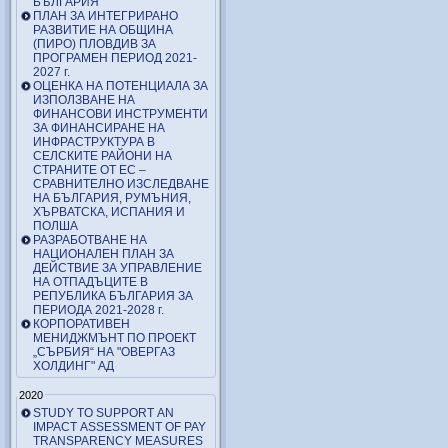
БЪЛГАРИЯ
ПЛАН ЗА ИНТЕГРИРАНО
РАЗВИТИЕ НА ОБЩИНА
(ПИРО) ПЛОВДИВ ЗА
ПРОГРАМЕН ПЕРИОД 2021-
2027 г.
ОЦЕНКА НА ПОТЕНЦИАЛА ЗА
ИЗПОЛЗВАНЕ НА
ФИНАНСОВИ ИНСТРУМЕНТИ
ЗА ФИНАНСИРАНЕ НА
ИНФРАСТРУКТУРА В
СЕЛСКИТЕ РАЙОНИ НА
СТРАНИТЕ ОТ ЕС –
СРАВНИТЕЛНО ИЗСЛЕДВАНЕ
НА БЪЛГАРИЯ, РУМЪНИЯ,
ХЪРВАТСКА, ИСПАНИЯ И
ПОЛША
РАЗРАБОТВАНЕ НА
НАЦИОНАЛЕН ПЛАН ЗА
ДЕЙСТВИЕ ЗА УПРАВЛЕНИЕ
НА ОТПАДЪЦИТЕ В
РЕПУБЛИКА БЪЛГАРИЯ ЗА
ПЕРИОДА 2021-2028 г.
КОРПОРАТИВЕН
МЕНИДЖМЪНТ ПО ПРОЕКТ
„СЪРБИЯ“ НА "ОВЕРГАЗ
ХОЛДИНГ" АД
2020
STUDY TO SUPPORT AN
IMPACT ASSESSMENT OF PAY
TRANSPARENCY MEASURES