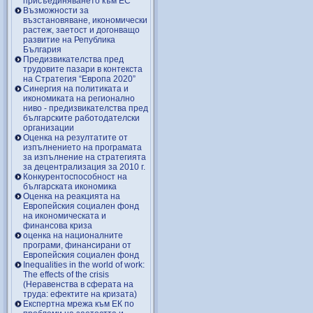
присъединяването към ЕС
Възможности за
възстановяване, икономически
растеж, заетост и догонващо
развитие на Република
България
Предизвикателства пред
трудовите пазари в контекста
на Стратегия “Европа 2020”
Синергия на политиката и
икономиката на регионално
ниво - предизвикателства пред
българските работодателски
организации
Оценка на резултатите от
изпълнението на програмата
за изпълнение на стратегията
за децентрализация за 2010 г.
Конкурентоспособност на
българската икономика
Оценка на реакцията на
Европейския социален фонд
на икономическата и
финансова криза
оценка на националните
програми, финансирани от
Европейския социален фонд
Inequalities in the world of work:
The effects of the crisis
(Неравенства в сферата на
труда: ефектите на кризата)
Експертна мрежа към ЕК по