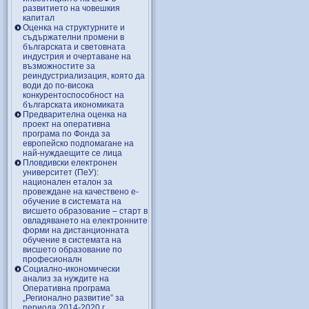
развитието на човешкия
капитал
Оценка на структурните и
съдържателни промени в
българската и световната
индустрия и очертаване на
възможностите за
реиндустриализация, която да
води до по-висока
конкурентоспособност на
българската икономиката
Предварителна оценка на
проект на оперативна
програма по Фонда за
европейско подпомагане на
най-нуждаещите се лица
Пловдивски електронен
университет (ПеУ):
национален еталон за
провеждане на качествено е-
обучение в системата на
висшето образование – старт в
овладяването на електронните
форми на дистанционната
обучение в системата на
висшето образование по
професионалн
Социално-икономически
анализ за нуждите на
Оперативна програма
„Регионално развитие” за
периода 2014-2020 г.