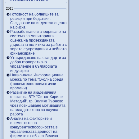
2013
Готовност на болниците за
реакция при бедствия.
Създаване на индекс за оценка
на риска
Разработване и внедряване на
система за мониторинг и
оценка на провежданата
държавна политика за работа с
хората с увреждания и нейното
финансиране
Утвърждаване на стандарти за
добро корпоративно
управление в българската
индустрия
Национална Информационна
мрежа по тема "Околна среда
(включително климатични
промени)
Развитие на академичния
състав на ВТУ ”Св. св. Кирил и
Методий”, гр. Велико Търново
чрез повишаване мотивацията
на младите хора за научна
работа
Анализ на факторите и
елементите на
конкурентоспособността в
управленската дейност на
фирмите от област Велико