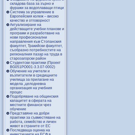
складова база за зърно и
фуражи за водоплаващи птици
Система за управление в
Европейския колеж – високо
качество и отговорност
Актуализиране на
действащите учебни планове и
програми и разработване на
нови професионални
направления към Стопанския
факултет, Тракийски факултет,
съобразно потребностите на
регионалния пазар на труда в
старозагорски район
Студентски практики (Проект
BG051PO001-3.3.07-0002)
Обучение на учители и
възпитатели в средищните
училища за прилагане на
модела „целодневна
организация на учебния
процес
Подобряване на общинския
капацитет в сферата на
местните финанси чрез
обучение
Представяне на добри
практики за съвместяване на
работа, семейство и личен
живот в страните от ЕС
Последваща оценка на
инвестициите на ЕСФ в