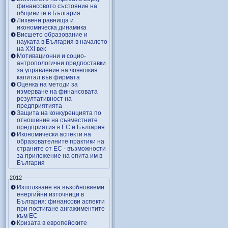
финансовото състояние на
общините в България
Лихвени равнища и
икономическа динамика
Висшето образование и
науката в България в началото
на ХХІ век
Мотивационни и социо-
антропологични предпоставки
за управление на човешкия
капитал във фирмата
Оценка на методи за
измерване на финансовата
резултативност на
предприятията
Защита на конкуренцията по
отношение на съвместните
предприятия в ЕС и България
Икономически аспекти на
образователните практики на
страните от ЕС - възможности
за приложение на опита им в
България
2012
Използване на възобновяеми
енергийни източници в
България: финансови аспекти
при постигане ангажиментите
към ЕС
Кризата в европейските