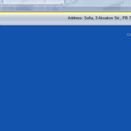
Address: Sofia, 3 Aksakov Str., PB 
Cr