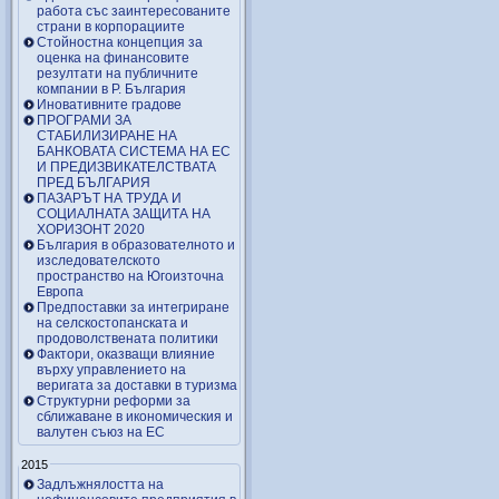
работа със заинтересованите
страни в корпорациите
Стойностна концепция за
оценка на финансовите
резултати на публичните
компании в Р. България
Иновативните градове
ПРОГРАМИ ЗА
СТАБИЛИЗИРАНЕ НА
БАНКОВАТА СИСТЕМА НА ЕС
И ПРЕДИЗВИКАТЕЛСТВАТА
ПРЕД БЪЛГАРИЯ
ПАЗАРЪТ НА ТРУДА И
СОЦИАЛНАТА ЗАЩИТА НА
ХОРИЗОНТ 2020
България в образователното и
изследователското
пространство на Югоизточна
Европа
Предпоставки за интегриране
на селскостопанската и
продоволствената политики
Фактори, оказващи влияние
върху управлението на
веригата за доставки в туризма
Структурни реформи за
сближаване в икономическия и
валутен съюз на ЕС
2015
Задлъжнялостта на