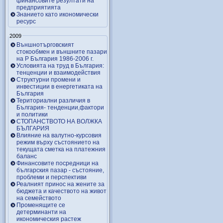
финансовите резултати на
предприятията
Знанието като икономически
ресурс
2009
Външнотърговският
стокообмен и външните пазари
на Р България 1986-2006 г.
Условията на труд в България:
тенценции и взаимодействия
Структурни промени и
инвестиции в енергетиката на
България
Териториални различия в
България- тенденции,фактори
и политики
СТОПАНСТВОТО НА ВОЛЖКА
БЪЛГАРИЯ
Влияние на валутно-курсовия
режим върху състоянието на
текущата сметка на платежния
баланс
Финансовите посредници на
българския пазар - състояние,
проблеми и перспективи
Реалният принос на жените за
бюджета и качеството на живот
на семейството
Променящите се
детерминанти на
икономическия растеж