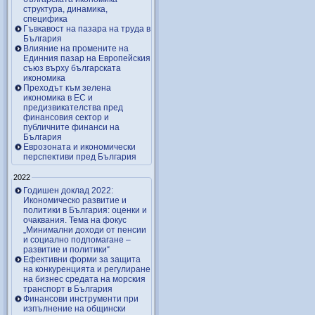
структура, динамика,
специфика
Гъвкавост на пазара на труда в
България
Влияние на промените на
Единния пазар на Европейския
съюз върху българската
икономика
Преходът към зелена
икономика в ЕС и
предизвикателства пред
финансовия сектор и
публичните финанси на
България
Еврозоната и икономически
перспективи пред България
2022
Годишен доклад 2022:
Икономическо развитие и
политики в България: оценки и
очаквания. Тема на фокус
„Минимални доходи от пенсии
и социално подпомагане –
развитие и политики“
Ефективни форми за защита
на конкуренцията и регулиране
на бизнес средата на морския
транспорт в България
Финансови инструменти при
изпълнение на общински