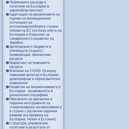
Публичните разходи и
политики на България в
европейски контекст
Адаптация на механизмите за
оценка на иновационния
потенциал на
източноевропейските страни-
членки на ЕС (на база опита на
България и Румъния) за
следвоенното развитие на
Украйна
Делегираните бюджети в
училищата-същност,
правомощия, финансови
ресурси
Маркетинг на човешките
ресурси
Влияние на COVID-19 върху
човешкия капитал в България:
демографски и образователни
измерения
Развитие на биоикономиката в
България - възможности и
регионални специфики
Прилагане на фискални и
парични инструменти за
стабилизиране на икономиката
в страни с различни парични
режими (на примера на
България, Чехия и Естония)
Структури, управление,
политики и резултати от