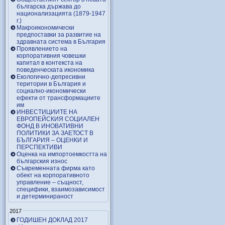
българска държава до
национализацията (1879-1947
г.)
Макроикономически
предпоставки за развитие на
здравната система в България
Проявлението на
корпоративния човешки
капитал в контекста на
поведенческата икономика
Екологично-депресивни
територии в България и
социално-икономически
ефекти от трансформациите
им
ИНВЕСТИЦИИТЕ НА
ЕВРОПЕЙСКИЯ СОЦИАЛЕН
ФОНД В ИНОВАТИВНИ
ПОЛИТИКИ ЗА ЗАЕТОСТ В
БЪЛГАРИЯ – OЦЕНКИ И
ПЕРСПЕКТИВИ
Оценка на импортоемкостта на
българския износ
Съвременната фирма като
обект на корпоративното
управление – същност,
специфики, взаимозависимост
и детерминираност
2017
ГОДИШЕН ДОКЛАД 2017