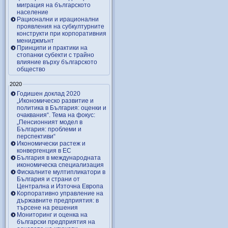
миграция на българското
население
Рационални и ирационални
проявления на субкултурните
конструкти при корпоративния
мениджмънт
Принципи и практики на
стопанки субекти с трайно
влияние върху българското
общество
2020
Годишен доклад 2020
„Икономическо развитие и
политика в България: оценки и
очаквания“. Тема на фокус:
„Пенсионният модел в
България: проблеми и
перспективи“
Икономически растеж и
конвергенция в ЕС
България в международната
икономическа специализация
Фискалните мултипликатори в
България и страни от
Централна и Източна Европа
Корпоративно управление на
държавните предприятия: в
търсене на решения
Мониторинг и оценка на
български предприятия на