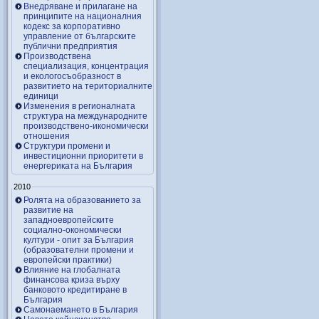
Внедряване и прилагане на
принципите на националния
кодекс за корпоративно
управление от българските
публични предприятия
Производствена
специализация, концентрация
и екологосъобразност в
развитието на териториалните
единици
Изменения в регионалната
структура на международните
производствено-икономически
отношения
Структури промени и
инвестиционни приоритети в
енергериката на България
2010
Ролята на образованието за
развитие на
западноевропейските
социално-окономически
култури - опит за България
(образователни промени и
европейски практики)
Влияние на глобалната
финансова криза върху
банковото кредитиране в
България
Самонаемането в България