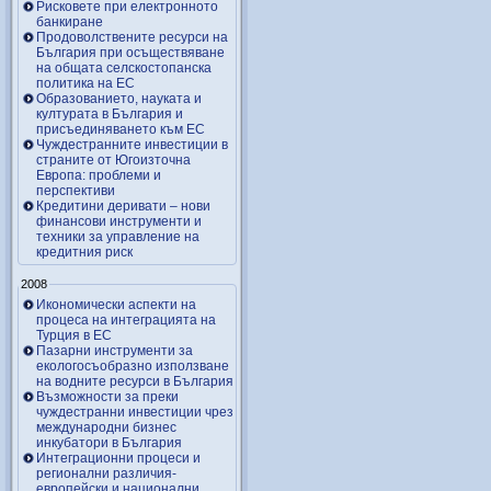
Рисковете при електронното
банкиране
Продоволствените ресурси на
България при осъществяване
на общата селскостопанска
политика на ЕС
Образованието, науката и
културата в България и
присъединяването към ЕС
Чуждестранните инвестиции в
страните от Югоизточна
Европа: проблеми и
перспективи
Кредитини деривати – нови
финансови инструменти и
техники за управление на
кредитния риск
2008
Икономически аспекти на
процеса на интеграцията на
Турция в ЕС
Пазарни инструменти за
екологосъобразно използване
на водните ресурси в България
Възможности за преки
чуждестранни инвестиции чрез
международни бизнес
инкубатори в България
Интеграционни процеси и
регионални различия-
европейски и национални