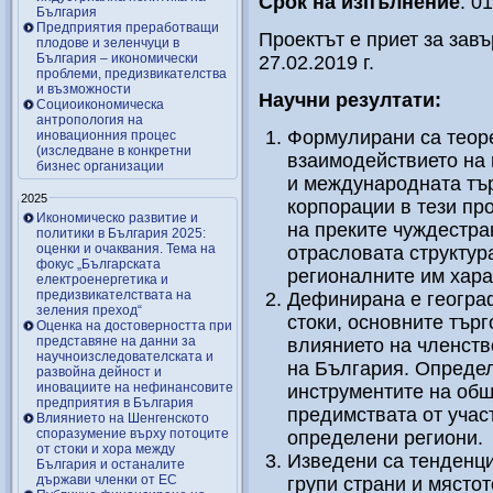
Срок на изпълнение
: 0
България
Предприятия преработващи
Проектът е приет за зав
плодове и зеленчуци в
България – икономически
27.02.2019 г.
проблеми, предизвикателства
и възможности
Научни резултати:
Социоикономическа
антропология на
Формулирани са теоре
иновационния процес
(изследване в конкретни
взаимодействието на
бизнес организации
и международната тър
2025
корпорации в тези пр
Икономическо развитие и
на преките чуждестра
политики в България 2025:
оценки и очаквания. Тема на
отрасловата структур
фокус „Българската
регионалните им хара
електроенергетика и
предизвикателствата на
Дефинирана е географ
зеления преход“
стоки, основните търг
Оценка на достоверността при
представяне на данни за
влиянието на членств
научноизследователската и
на България. Определ
развойна дейност и
иновациите на нефинансовите
инструментите на общ
предприятия в България
предимствата от учас
Влиянието на Шенгенското
споразумение върху потоците
определени региони.
от стоки и хора между
Изведени са тенденци
България и останалите
държави членки от ЕС
групи страни и мястот