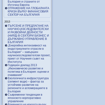
България и страните от
Източна Европа
ОТРАЖЕНИЕ НА ГЛОБАЛНАТА
КРИЗА ВЪРХУ ФИНАНСОВИЯ
СЕКТОР НА БЪЛГАРИЯ
2013
ТЪРСЕНЕ И ПРЕДЛАГАНЕ НА
НАУЧНО-ИЗСЛЕДОВАТЕЛСКИ
И РАЗВОЙНИ ДЕЙНОСТИ
(НИРД) В СЕКТОРИ БИЗНЕС И
ДЪРЖАВНО УПРАВЛЕНИЕ В
БЪЛГАРИЯ
„Енергийна интензивност на
индустриалните отрасли в
България” – завършен
научноизследователски проект,
приет от Научния съвет на
Института
Годишен доклад 2013
„Икономическо развитие и
политика в България: оценки и
очаквания“
Екологичната инфраструктура
(сегмент води) – фактор за
устойчиво развитие на
регионите и агломерациите в
България
Съвременни тенденции в
японското корпоративно
управление
Влиянието на кризата върху