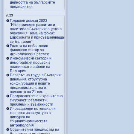
дейността на българските
предприятия
2023
Годишен доклад 2023
“Икономическо развитие и
политики в България: оценки и
очаквания. Тема на фокус:
Еврозоната и присъединяваща
се България“
Ролята на небанковия
финансов сектор за
икономическия растеж
Икономически сектори и
демографски процеси в
планинските райони на
България
Пазарът на труда в България:
динамика, структурна
конфигурация и новите
предизвикателства от
началото на 21 век
Продоволствена и хранителна
сигурност: реалности,
проблеми и възможности
Иновационен потенциал и
корпоративна култура в
дискурса на
социоикономическата
антропология
Сравнителни предимства на
българската икономика -