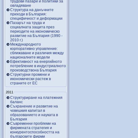
трудови пазари и политики за
овладяване
Структура на данъчните
приходи в България:
специфичност и деформации
Пазарът на труда и
социалната защита през
периодите на икономическо
развитие на България (1990 -
2010 г.)
Международното
корпоративно управление:
сближаване и различия между
националните модели
Ефективност на енергийното
потребление в индустриалното
производствона България
Структурни промени и
икономически растеж в
страните от ЕС
2011
Структуриране на платежния
баланс
Съхранение и развитие на
човешкия капитал в
образованието и науката в
България
Съвременни проблеми на
фирмената стратегия и
конкурентоспособността на
българските фирми