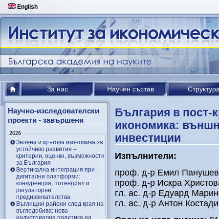
English
За нас
Научен състав
Структур
България в пост-
Научно-изследователски
проекти - завършени
икономика: външн
2026
инвестиции
Зелена и кръгова икономика за
устойчиво развитие –
Изпълнители:
критерии, оценки, възможности
за България
Вертикална интеграция при
проф. д-р Емил Панушев
дигитални платформи:
проф. д-р Искра Христо
конкуренция, потенциал и
регулаторни
гл. ас. д-р Едуард Мари
предизвикателства
гл. ас. д-р Антон Костад
Въглищни райони след края на
въгледобива: нова
индустриална политика на