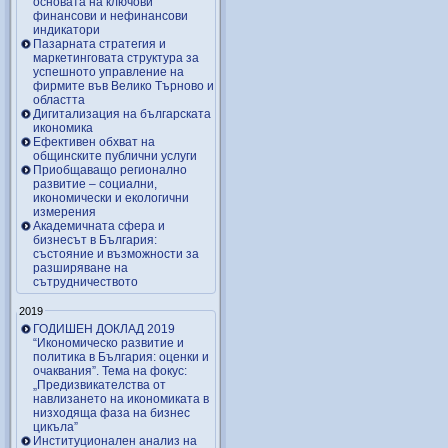
основата на ключови
финансови и нефинансови
индикатори
Пазарната стратегия и
маркетинговата структура за
успешното управление на
фирмите във Велико Търново и
областта
Дигитализация на българската
икономика
Ефективен обхват на
общинските публични услуги
Приобщаващо регионално
развитие – социални,
икономически и екологични
измерения
Академичната сфера и
бизнесът в България:
състояние и възможности за
разширяване на
сътрудничеството
2019
ГОДИШЕН ДОКЛАД 2019
“Икономическо развитие и
политика в България: оценки и
очаквания”. Тема на фокус:
„Предизвикателства от
навлизането на икономиката в
низходяща фаза на бизнес
цикъла”
Институционален анализ на