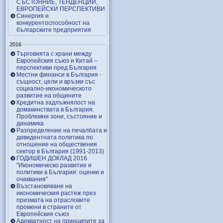
СЪСТОЯНИЕ, ТЕНДЕНЦИИ,
ЕВРОПЕЙСКИ ПЕРСПЕКТИВИ
Синергия и
конкурентоспособност на
българските предприятия
2016
Търговията с храни между
Европейския съюз и Китай –
перспективи пред България
Местни финанси в България -
същност, цели и връзки със
социално-икономическото
развитие на общините
Кредитна задлъжнялост на
домакинствата в България.
Проблемни зони, състояние и
динамика
Разпределение на печалбата и
дивидентната политика по
отношение на обществения
сектор в България (1991-2013)
ГОДИШЕН ДОКЛАД 2016
"Икономическо развитие и
политики в България: оценки и
очаквания"
Възстановяване на
икономическия растеж през
призмата на отрасловите
промени в страните от
Европейския съюз
Адекватност на принципите за