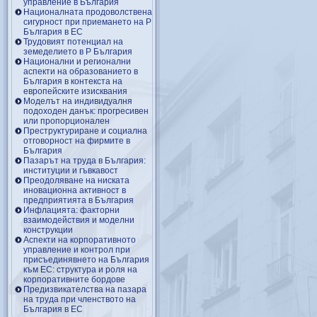
управление в България
Националната продоволствена
сигурност при приемането на Р
България в ЕС
Трудовият потенциал на
земеделието в Р България
Национални и регионални
аспекти на образованието в
България в контекста на
европейските изисквания
Моделът на индивидуалня
подоходен данък: прогресивен
или пропорционален
Преструктуриране и социална
отговорност на фирмите в
България
Пазарът на труда в България:
институции и гъвкавост
Преодоляване на ниската
иновационна активност в
предприятията в България
Инфлацията: факторни
взаимодействия и моделни
конструкции
Аспекти на корпоративното
управление и контрол при
присъединявнето на България
към ЕС: структура и роля на
корпоративните бордове
Предизвикателства на пазара
на труда при членството на
България в ЕС