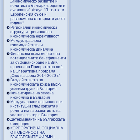
„Икономическо развитие и
политика в България: оценки и
очаквания”. Фокус: “Пътят към
Европейския съюз и
равносметка от първите десет
години”
Регионални икономически
структури - регионална
икономическа ефективност
Междуотраслови
взаимодействия и
икономическа динамика
Финансови възможности на
потенциалните бенефициенти
за съфинансиране на ВиК
проекти по Приоритетна ос 1
на Оперативна програма
„Околна среда 2014-2020 г.“
Въздействието на
икономическата криза върху
уязвими групи в България
Финансиране на зелена
икономика в България
Международните финансови
институции след кризата и
ролята им за развитието на
частния сектор в България
Детерминанти на българската
емиграция
КОРПОРАТИВНА СОЦИАЛНА
ОТГОВОРНОСТ НА
БЪЛГАРСКИТЕ ФИРМИ -