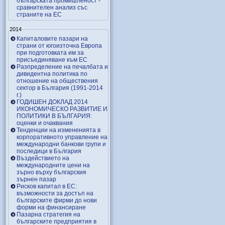
българската промишленост -
сравнителен анализ със
страните на ЕС
2014
Капиталовите пазари на
страни от югоизточна Европа
при подготовката им за
присъединяване към ЕС
Разпределение на печалбата и
дивидентна политика по
отношение на обществения
сектор в България (1991-2014
г.)
ГОДИШЕН ДОКЛАД 2014
ИКОНОМИЧЕСКО РАЗВИТИЕ И
ПОЛИТИКИ В БЪЛГАРИЯ:
оценки и очаквания
Тенденции на измененията в
корпоративното управление на
международни банкови групи и
последици в България
Въздействието на
международните цени на
зърно върху българския
зърнен пазар
Рисков капитал в ЕС:
възможности за достъп на
българските фирми до нови
форми на финансиране
Пазарна стратегия на
българските предприятия в