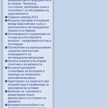
нефинансовите предприятия в
България. Произход,
състояние, проблемни зони и
способност за обслужване на
задълженията
Годишен доклад 2015
Външнотърговски отношения
между Европейския съюз и
регионалните интеграционни
общности в Африка
Интегрираното управление на
отпадъци в българските
региони – предизвикателства и
последици
Проявление на корпоративния
социален капитал при
изграждането на
мотивационни механизми
Зелена енергия в България:
политики и възможности
Външнотърговският
стокообмен на България в
периода на глобалната
икономическа криза
Адаптиране на защитата при
безработица в променящи се
икономически условия
Влияние на търговското
кредитиране върху
финансовото състояние на
фирмите
Конкурентоспособност на