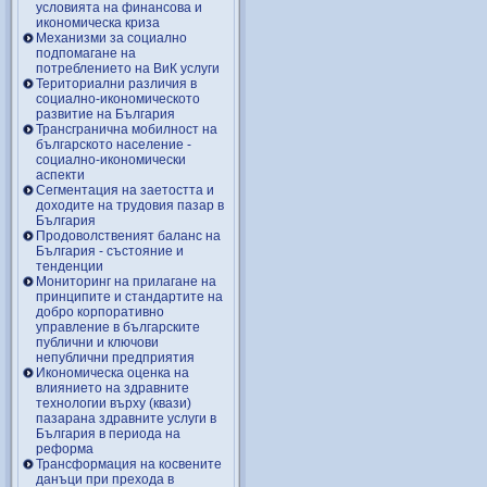
условията на финансова и
икономическа криза
Механизми за социално
подпомагане на
потреблението на ВиК услуги
Териториални различия в
социално-икономическото
развитие на България
Трансгранична мобилност на
българското население -
социално-икономически
аспекти
Сегментация на заетостта и
доходите на трудовия пазар в
България
Продоволственият баланс на
България - състояние и
тенденции
Мониторинг на прилагане на
принципите и стандартите на
добро корпоративно
управление в българските
публични и ключови
непублични предприятия
Икономическа оценка на
влиянието на здравните
технологии върху (квази)
пазарана здравните услуги в
България в периода на
реформа
Трансформация на косвените
данъци при прехода в