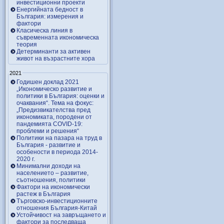
инвестиционни проекти
Енергийната бедност в
България: измерения и
фактори
Класическа линия в
съвременната икономическа
теория
Детерминанти за активен
живот на възрастните хора
2021
Годишен доклад 2021
„Икономическо развитие и
политики в България: оценки и
очаквания“. Тема на фокус:
„Предизвикателства пред
икономиката, породени от
пандемията COVID-19:
проблеми и решения“
Политики на пазара на труд в
България - развитие и
особености в периода 2014-
2020 г.
Минимални доходи на
населението – развитие,
съотношения, политики
Фактори на икономически
растеж в България
Търговско-инвестиционните
отношения България-Китай
Устойчивост на завръщането и
фактори за последваща