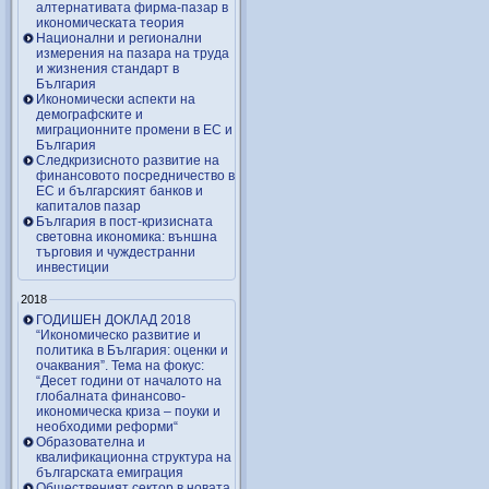
алтернативата фирма-пазар в
икономическата теория
Национални и регионални
измерения на пазара на труда
и жизнения стандарт в
България
Икономически аспекти на
демографските и
миграционните промени в ЕС и
България
Следкризисното развитие на
финансовото посредничество в
ЕС и българският банков и
капиталов пазар
България в пост-кризисната
световна икономика: външна
търговия и чуждестранни
инвестиции
2018
ГОДИШЕН ДОКЛАД 2018
“Икономическо развитие и
политика в България: оценки и
очаквания”. Тема на фокус:
“Десет години от началото на
глобалната финансово-
икономическа криза – поуки и
необходими реформи“
Образователна и
квалификационна структура на
българската емиграция
Общественият сектор в новата