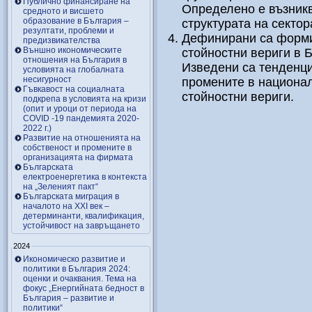
Публично финансиране на
Определено е възникв
средното и висшето
образование в България –
структурата на секто
резултати, проблеми и
Дефинирани са форми
предизвикателства
Външно икономическите
стойностни вериги в 
отношения на България в
Изведени са тенденци
условията на глобалната
несигурност
промените в национал
Гъвкавост на социалната
стойностни вериги.
подкрепа в условията на кризи
(опит и уроци от периода на
COVID -19 пандемията 2020-
2022 г.)
Развитие на отношенията на
собственост и промените в
организацията на фирмата
Българската
електроенергетика в контекста
на „Зеленият пакт“
Българската миграция в
началото на ХХІ век –
детерминанти, квалификация,
устойчивост на завръщането
2024
Икономическо развитие и
политики в България 2024:
оценки и очаквания. Тема на
фокус „Енергийната бедност в
България – развитие и
политики“