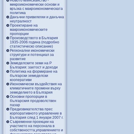
Новото кейнсианство -
микроикономически основи и
връзка с макроикономическата
политика
Данъчни привилегии и данъчна
неутралност
Проектиране на
макроикономическите
пропорции
Производството в България
1935-2006 година (подробно
статистическо описание)
Регионални икономически
структури и потенциал за
развитие
Земеделските земи на Р
България: заетост и доходи
Политика на формиране на
български земеделски
кооперативи
Икономически въздействия на
климатичните промени върху
земеделието в България
Основни пропорции в
българския продоволствен
пазар
Предизвикателства прес
корпоративното управление в
България след 1 януари 2007 г.
Съвременни проекции на
участието на персонала в
собствеността,управлението и