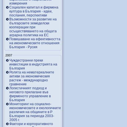
измерения
Социален капитал и фирмена
култура в България - идеи,
послания, перспективи
Възможности за развитие на
българските земеделски
кооперации при
осъществяването на общата
аграрна политика на ЕС
Повишаване на ефективността
на икономическите отношения
България - Русия
2007
Чуждестранни преки
инвестиции в индустрията на
България
Ролята на нематериалните
активи за икономическия
растеж - международно
сравнение
Логистичният подход и
неговото прилагане във
фирменото управление в
България
Мониторинг на социално-
икономическите и екологичните
различия на общините в Р
България за периода 2003-
2005 г.
Фактори и корпоративното