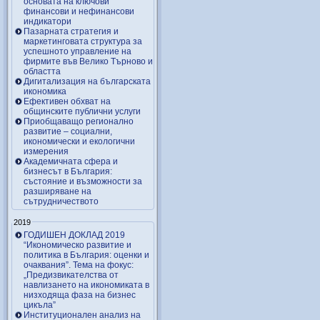
основата на ключови
финансови и нефинансови
индикатори
Пазарната стратегия и
маркетинговата структура за
успешното управление на
фирмите във Велико Търново и
областта
Дигитализация на българската
икономика
Ефективен обхват на
общинските публични услуги
Приобщаващо регионално
развитие – социални,
икономически и екологични
измерения
Академичната сфера и
бизнесът в България:
състояние и възможности за
разширяване на
сътрудничеството
2019
ГОДИШЕН ДОКЛАД 2019
“Икономическо развитие и
политика в България: оценки и
очаквания”. Тема на фокус:
„Предизвикателства от
навлизането на икономиката в
низходяща фаза на бизнес
цикъла”
Институционален анализ на