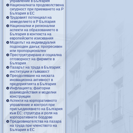
управление в България
Националната продоволствена
сигурност при приемането на Р
България в ЕС
Трудовият потенциал на
земеделието в Р България
Национални и регионални
аспекти на образованието в
България в контекста на
европейските изисквания
Моделът на индивидуалня
подоходен данък: прогресивен
или пропорционален
Преструктуриране и социална
отговорност на фирмите в
България
Пазарът на труда в България:
институции и гъвкавост
Преодоляване на ниската
иновационна активност в
предприятията в България
Инфлацията: факторни
взаимодействия и моделни
конструкции
Аспекти на корпоративното
управление и контрол при
присъединявнето на България
към ЕС: структура и роля на
корпоративните бордове
Предизвикателства на пазара
на труда при членството на
България в ЕС