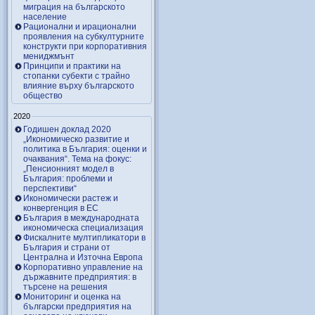
миграция на българското
население
Рационални и ирационални
проявления на субкултурните
конструкти при корпоративния
мениджмънт
Принципи и практики на
стопанки субекти с трайно
влияние върху българското
общество
2020
Годишен доклад 2020
„Икономическо развитие и
политика в България: оценки и
очаквания“. Тема на фокус:
„Пенсионният модел в
България: проблеми и
перспективи“
Икономически растеж и
конвергенция в ЕС
България в международната
икономическа специализация
Фискалните мултипликатори в
България и страни от
Централна и Източна Европа
Корпоративно управление на
държавните предприятия: в
търсене на решения
Мониторинг и оценка на
български предприятия на