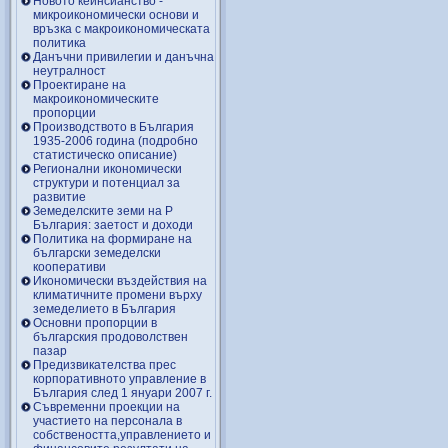
Новото кейнсианство -
микроикономически основи и
връзка с макроикономическата
политика
Данъчни привилегии и данъчна
неутралност
Проектиране на
макроикономическите
пропорции
Производството в България
1935-2006 година (подробно
статистическо описание)
Регионални икономически
структури и потенциал за
развитие
Земеделските земи на Р
България: заетост и доходи
Политика на формиране на
български земеделски
кооперативи
Икономически въздействия на
климатичните промени върху
земеделието в България
Основни пропорции в
българския продоволствен
пазар
Предизвикателства прес
корпоративното управление в
България след 1 януари 2007 г.
Съвременни проекции на
участието на персонала в
собствеността,управлението и