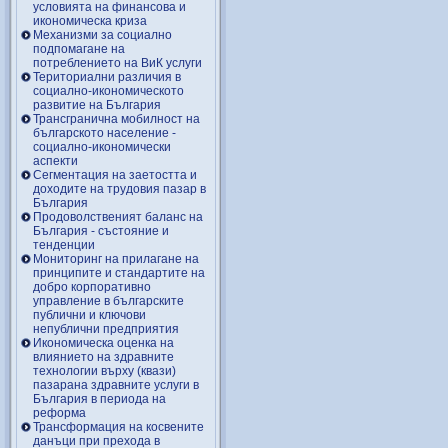
условията на финансова и
икономическа криза
Механизми за социално
подпомагане на
потреблението на ВиК услуги
Териториални различия в
социално-икономическото
развитие на България
Трансгранична мобилност на
българското население -
социално-икономически
аспекти
Сегментация на заетостта и
доходите на трудовия пазар в
България
Продоволственият баланс на
България - състояние и
тенденции
Мониторинг на прилагане на
принципите и стандартите на
добро корпоративно
управление в българските
публични и ключови
непублични предприятия
Икономическа оценка на
влиянието на здравните
технологии върху (квази)
пазарана здравните услуги в
България в периода на
реформа
Трансформация на косвените
данъци при прехода в