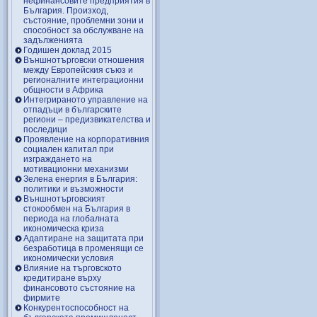
нефинансовите предприятия в
България. Произход,
състояние, проблемни зони и
способност за обслужване на
задълженията
Годишен доклад 2015
Външнотърговски отношения
между Европейския съюз и
регионалните интеграционни
общности в Африка
Интегрираното управление на
отпадъци в българските
региони – предизвикателства и
последици
Проявление на корпоративния
социален капитал при
изграждането на
мотивационни механизми
Зелена енергия в България:
политики и възможности
Външнотърговският
стокообмен на България в
периода на глобалната
икономическа криза
Адаптиране на защитата при
безработица в променящи се
икономически условия
Влияние на търговското
кредитиране върху
финансовото състояние на
фирмите
Конкурентоспособност на