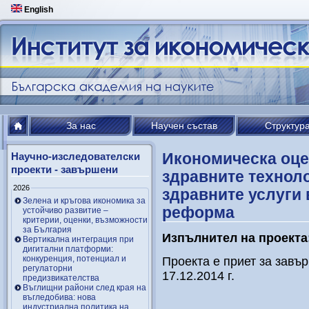
English
За нас
Научен състав
Структур
Икономическа оце
Научно-изследователски
проекти - завършени
здравните техноло
2026
здравните услуги 
Зелена и кръгова икономика за
реформа
устойчиво развитие –
критерии, оценки, възможности
за България
Изпълнител на проекта
Вертикална интеграция при
дигитални платформи:
конкуренция, потенциал и
Проекта е приет за завъ
регулаторни
17.12.2014 г.
предизвикателства
Въглищни райони след края на
въгледобива: нова
индустриална политика на