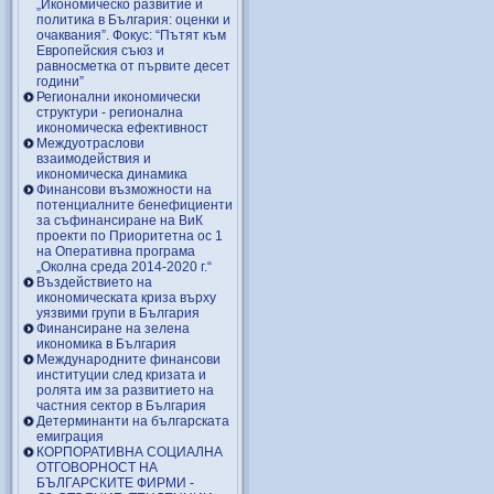
„Икономическо развитие и
политика в България: оценки и
очаквания”. Фокус: “Пътят към
Европейския съюз и
равносметка от първите десет
години”
Регионални икономически
структури - регионална
икономическа ефективност
Междуотраслови
взаимодействия и
икономическа динамика
Финансови възможности на
потенциалните бенефициенти
за съфинансиране на ВиК
проекти по Приоритетна ос 1
на Оперативна програма
„Околна среда 2014-2020 г.“
Въздействието на
икономическата криза върху
уязвими групи в България
Финансиране на зелена
икономика в България
Международните финансови
институции след кризата и
ролята им за развитието на
частния сектор в България
Детерминанти на българската
емиграция
КОРПОРАТИВНА СОЦИАЛНА
ОТГОВОРНОСТ НА
БЪЛГАРСКИТЕ ФИРМИ -