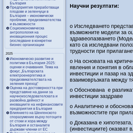
България
Научни резултати:
Предприятия преработващи
плодове и зеленчуци в
България – икономически
проблеми, предизвикателства
и възможности
o Изследването предста
Социоикономическа
възможните модели за оц
антропология на
иновационния процес
здравеопазването (Моде
(изследване в конкретни
като са изследвани поло
бизнес организации
трудности при прилагане
2025
Икономическо развитие и
o На основата на критич
политики в България 2025:
явления и понятия в обл
оценки и очаквания. Тема на
фокус „Българската
инвестиции и пазар на з
електроенергетика и
взаимовръзката между т
предизвикателствата на
зеления преход“
Оценка на достоверността при
o Обоснована е разлика
представяне на данни за
инвестиции заздраве
научноизследователската и
развойна дейност и
иновациите на нефинансовите
o Аналитично и обоснов
предприятия в България
възможностите при прил
Влиянието на Шенгенското
споразумение върху потоците
от стоки и хора между
o Доказана е хипотезата
България и останалите
(инвестициите) оказват 
държави членки от ЕС