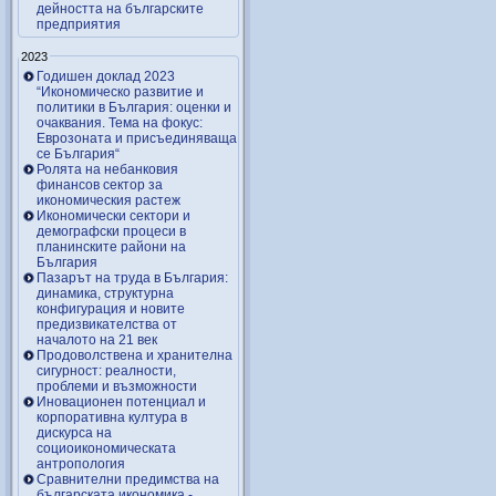
дейността на българските
предприятия
2023
Годишен доклад 2023
“Икономическо развитие и
политики в България: оценки и
очаквания. Тема на фокус:
Еврозоната и присъединяваща
се България“
Ролята на небанковия
финансов сектор за
икономическия растеж
Икономически сектори и
демографски процеси в
планинските райони на
България
Пазарът на труда в България:
динамика, структурна
конфигурация и новите
предизвикателства от
началото на 21 век
Продоволствена и хранителна
сигурност: реалности,
проблеми и възможности
Иновационен потенциал и
корпоративна култура в
дискурса на
социоикономическата
антропология
Сравнителни предимства на
българската икономика -