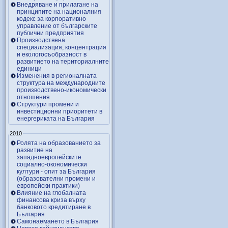
Внедряване и прилагане на
принципите на националния
кодекс за корпоративно
управление от българските
публични предприятия
Производствена
специализация, концентрация
и екологосъобразност в
развитието на териториалните
единици
Изменения в регионалната
структура на международните
производствено-икономически
отношения
Структури промени и
инвестиционни приоритети в
енергериката на България
2010
Ролята на образованието за
развитие на
западноевропейските
социално-окономически
култури - опит за България
(образователни промени и
европейски практики)
Влияние на глобалната
финансова криза върху
банковото кредитиране в
България
Самонаемането в България