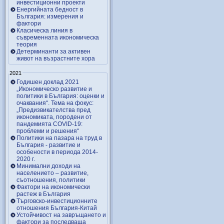
инвестиционни проекти
Енергийната бедност в
България: измерения и
фактори
Класическа линия в
съвременната икономическа
теория
Детерминанти за активен
живот на възрастните хора
2021
Годишен доклад 2021
„Икономическо развитие и
политики в България: оценки и
очаквания“. Тема на фокус:
„Предизвикателства пред
икономиката, породени от
пандемията COVID-19:
проблеми и решения“
Политики на пазара на труд в
България - развитие и
особености в периода 2014-
2020 г.
Минимални доходи на
населението – развитие,
съотношения, политики
Фактори на икономически
растеж в България
Търговско-инвестиционните
отношения България-Китай
Устойчивост на завръщането и
фактори за последваща