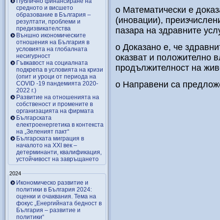
Публично финансиране на
средното и висшето
o Математически е доказ
образование в България –
(иновации), преизчислен
резултати, проблеми и
предизвикателства
пазара на здравните услу
Външно икономическите
отношения на България в
o Доказано е, че здравни
условията на глобалната
несигурност
оказват и положително в
Гъвкавост на социалната
продължителност на жив
подкрепа в условията на кризи
(опит и уроци от периода на
o Направени са предлож
COVID -19 пандемията 2020-
2022 г.)
Развитие на отношенията на
собственост и промените в
организацията на фирмата
Българската
електроенергетика в контекста
на „Зеленият пакт“
Българската миграция в
началото на ХХІ век –
детерминанти, квалификация,
устойчивост на завръщането
2024
Икономическо развитие и
политики в България 2024:
оценки и очаквания. Тема на
фокус „Енергийната бедност в
България – развитие и
политики“