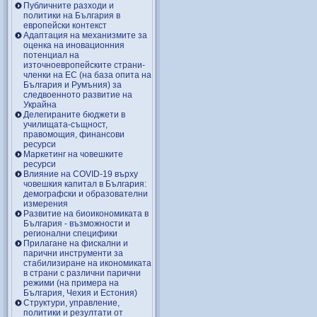
Публичните разходи и
политики на България в
европейски контекст
Адаптация на механизмите за
оценка на иновационния
потенциал на
източноевропейските страни-
членки на ЕС (на база опита на
България и Румъния) за
следвоенното развитие на
Украйна
Делегираните бюджети в
училищата-същност,
правомощия, финансови
ресурси
Маркетинг на човешките
ресурси
Влияние на COVID-19 върху
човешкия капитал в България:
демографски и образователни
измерения
Развитие на биоикономиката в
България - възможности и
регионални специфики
Прилагане на фискални и
парични инструменти за
стабилизиране на икономиката
в страни с различни парични
режими (на примера на
България, Чехия и Естония)
Структури, управление,
политики и резултати от