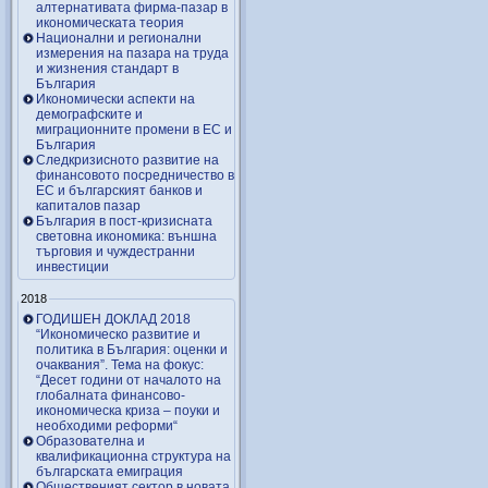
алтернативата фирма-пазар в
икономическата теория
Национални и регионални
измерения на пазара на труда
и жизнения стандарт в
България
Икономически аспекти на
демографските и
миграционните промени в ЕС и
България
Следкризисното развитие на
финансовото посредничество в
ЕС и българският банков и
капиталов пазар
България в пост-кризисната
световна икономика: външна
търговия и чуждестранни
инвестиции
2018
ГОДИШЕН ДОКЛАД 2018
“Икономическо развитие и
политика в България: оценки и
очаквания”. Тема на фокус:
“Десет години от началото на
глобалната финансово-
икономическа криза – поуки и
необходими реформи“
Образователна и
квалификационна структура на
българската емиграция
Общественият сектор в новата