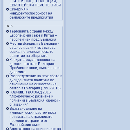
СЪСТОЯНИЕ, ТЕНДЕНЦИИ,
ЕВРОПЕЙСКИ ПЕРСПЕКТИВИ
Синергия и
конкурентоспособност на
българските предприятия
2016
Търговията с храни между
Европейския съюз и Китай –
перспективи пред България
Местни финанси в България -
същност, цели и връзки със
социално-икономическото
развитие на общините
Кредитна задлъжнялост на
домакинствата в България.
Проблемни зони, състояние и
динамика
Разпределение на печалбата и
дивидентната политика по
отношение на обществения
сектор в България (1991-2013)
ГОДИШЕН ДОКЛАД 2016
"Икономическо развитие и
политики в България: оценки и
очаквания"
Възстановяване на
икономическия растеж през
призмата на отрасловите
промени в страните от
Европейския съюз
Адекватност на принципите за