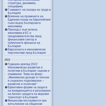
структура, динамика,
специфика
Гъвкавост на пазара на труда в
България
Влияние на промените на
Единния пазар на Европейския
съюз върху българската
икономика
Преходът към зелена
икономика в ЕС и
предизвикателства пред
финансовия сектор и
публичните финанси на
България
Еврозоната и икономически
перспективи пред България
2022
Годишен доклад 2022:
Икономическо развитие и
политики в България: оценки и
очаквания. Тема на фокус
„Минимални доходи от пенсии
и социално подпомагане –
развитие и политики“
Ефективни форми за защита
на конкуренцията и регулиране
на бизнес средата на морския
транспорт в България
Финансови инструменти при
изпълнение на общински