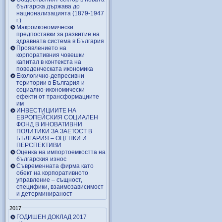
българска държава до
национализацията (1879-1947
г.)
Макроикономически
предпоставки за развитие на
здравната система в България
Проявлението на
корпоративния човешки
капитал в контекста на
поведенческата икономика
Екологично-депресивни
територии в България и
социално-икономически
ефекти от трансформациите
им
ИНВЕСТИЦИИТЕ НА
ЕВРОПЕЙСКИЯ СОЦИАЛЕН
ФОНД В ИНОВАТИВНИ
ПОЛИТИКИ ЗА ЗАЕТОСТ В
БЪЛГАРИЯ – OЦЕНКИ И
ПЕРСПЕКТИВИ
Оценка на импортоемкостта на
българския износ
Съвременната фирма като
обект на корпоративното
управление – същност,
специфики, взаимозависимост
и детерминираност
2017
ГОДИШЕН ДОКЛАД 2017