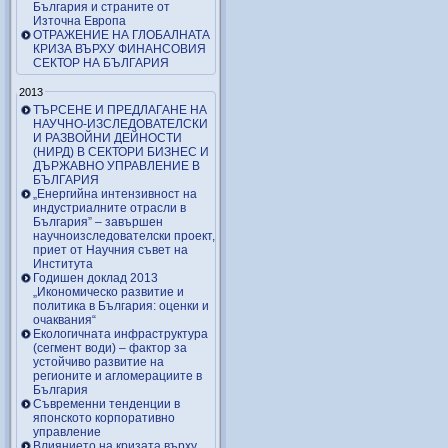
България и страните от
Източна Европа
ОТРАЖЕНИЕ НА ГЛОБАЛНАТА
КРИЗА ВЪРХУ ФИНАНСОВИЯ
СЕКТОР НА БЪЛГАРИЯ
2013
ТЪРСЕНЕ И ПРЕДЛАГАНЕ НА
НАУЧНО-ИЗСЛЕДОВАТЕЛСКИ
И РАЗВОЙНИ ДЕЙНОСТИ
(НИРД) В СЕКТОРИ БИЗНЕС И
ДЪРЖАВНО УПРАВЛЕНИЕ В
БЪЛГАРИЯ
„Енергийна интензивност на
индустриалните отрасли в
България” – завършен
научноизследователски проект,
приет от Научния съвет на
Института
Годишен доклад 2013
„Икономическо развитие и
политика в България: оценки и
очаквания“
Екологичната инфраструктура
(сегмент води) – фактор за
устойчиво развитие на
регионите и агломерациите в
България
Съвременни тенденции в
японското корпоративно
управление
Влиянието на кризата върху