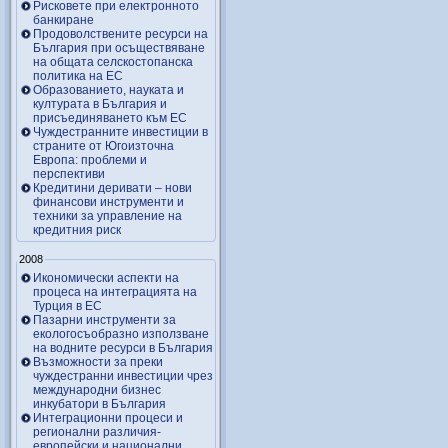
Рисковете при електронното
банкиране
Продоволствените ресурси на
България при осъществяване
на общата селскостопанска
политика на ЕС
Образованието, науката и
културата в България и
присъединяването към ЕС
Чуждестранните инвестиции в
страните от Югоизточна
Европа: проблеми и
перспективи
Кредитини деривати – нови
финансови инструменти и
техники за управление на
кредитния риск
2008
Икономически аспекти на
процеса на интеграцията на
Турция в ЕС
Пазарни инструменти за
екологосъобразно използване
на водните ресурси в България
Възможности за преки
чуждестранни инвестиции чрез
международни бизнес
инкубатори в България
Интеграционни процеси и
регионални различия-
европейски и национални