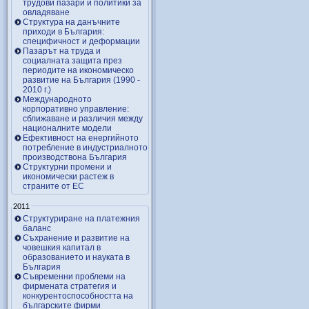
трудови пазари и политики за
овладяване
Структура на данъчните
приходи в България:
специфичност и деформации
Пазарът на труда и
социалната защита през
периодите на икономическо
развитие на България (1990 -
2010 г.)
Международното
корпоративно управление:
сближаване и различия между
националните модели
Ефективност на енергийното
потребление в индустриалното
производствона България
Структурни промени и
икономически растеж в
страните от ЕС
2011
Структуриране на платежния
баланс
Съхранение и развитие на
човешкия капитал в
образованието и науката в
България
Съвременни проблеми на
фирмената стратегия и
конкурентоспособността на
българските фирми