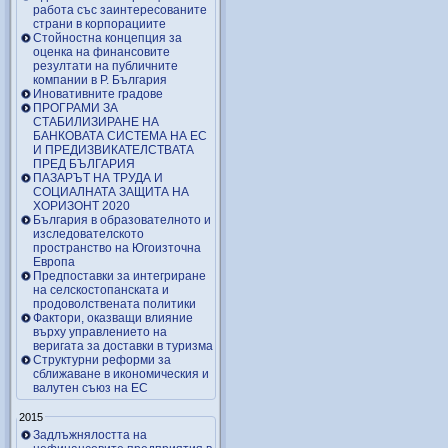
работа със заинтересованите
страни в корпорациите
Стойностна концепция за
оценка на финансовите
резултати на публичните
компании в Р. България
Иновативните градове
ПРОГРАМИ ЗА
СТАБИЛИЗИРАНЕ НА
БАНКОВАТА СИСТЕМА НА ЕС
И ПРЕДИЗВИКАТЕЛСТВАТА
ПРЕД БЪЛГАРИЯ
ПАЗАРЪТ НА ТРУДА И
СОЦИАЛНАТА ЗАЩИТА НА
ХОРИЗОНТ 2020
България в образователното и
изследователското
пространство на Югоизточна
Европа
Предпоставки за интегриране
на селскостопанската и
продоволствената политики
Фактори, оказващи влияние
върху управлението на
веригата за доставки в туризма
Структурни реформи за
сближаване в икономическия и
валутен съюз на ЕС
2015
Задлъжнялостта на