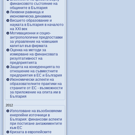
финансовото състояние на
общините в България
Лихвени равнища и
икономическа динамика
Висшето образование и
науката в България в началото
на ХХІ век
Мотивационни и социо-
антропологични предпоставки
за управление на човешкия
капитал във фирмата
Оценка на методи за
измерване на финансовата
резултативност на
предприятията
Защита на конкуренцията по
отношение на съвместните
предприятия в ЕС и България
Икономически аспекти на
образователните практики на
страните от ЕС - възможности
за приложение на опита им в
България
2012
Използване на възобновяеми
енергийни източници в
България: финансови аспекти
при постигане ангажиментите
към ЕС
Кризата в европейските