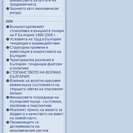
финансовите резултати на
предприятията
Знанието като икономически
ресурс
2009
Външнотърговският
стокообмен и външните пазари
на Р България 1986-2006 г.
Условията на труд в България:
тенценции и взаимодействия
Структурни промени и
инвестиции в енергетиката на
България
Териториални различия в
България- тенденции,фактори
и политики
СТОПАНСТВОТО НА ВОЛЖКА
БЪЛГАРИЯ
Влияние на валутно-курсовия
режим върху състоянието на
текущата сметка на платежния
баланс
Финансовите посредници на
българския пазар - състояние,
проблеми и перспективи
Реалният принос на жените за
бюджета и качеството на живот
на семейството
Променящите се
детерминанти на
икономическия растеж