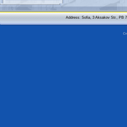
Address: Sofia, 3 Aksakov Str., PB 
Cr