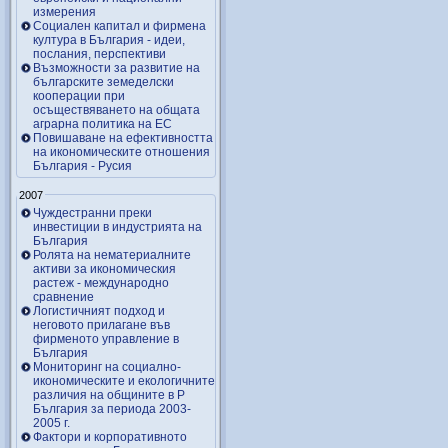
измерения
Социален капитал и фирмена
култура в България - идеи,
послания, перспективи
Възможности за развитие на
българските земеделски
кооперации при
осъществяването на общата
аграрна политика на ЕС
Повишаване на ефективността
на икономическите отношения
България - Русия
2007
Чуждестранни преки
инвестиции в индустрията на
България
Ролята на нематериалните
активи за икономическия
растеж - международно
сравнение
Логистичният подход и
неговото прилагане във
фирменото управление в
България
Мониторинг на социално-
икономическите и екологичните
различия на общините в Р
България за периода 2003-
2005 г.
Фактори и корпоративното