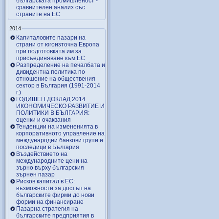
българската промишленост -
сравнителен анализ със
страните на ЕС
2014
Капиталовите пазари на
страни от югоизточна Европа
при подготовката им за
присъединяване към ЕС
Разпределение на печалбата и
дивидентна политика по
отношение на обществения
сектор в България (1991-2014
г.)
ГОДИШЕН ДОКЛАД 2014
ИКОНОМИЧЕСКО РАЗВИТИЕ И
ПОЛИТИКИ В БЪЛГАРИЯ:
оценки и очаквания
Тенденции на измененията в
корпоративното управление на
международни банкови групи и
последици в България
Въздействието на
международните цени на
зърно върху българския
зърнен пазар
Рисков капитал в ЕС:
възможности за достъп на
българските фирми до нови
форми на финансиране
Пазарна стратегия на
българските предприятия в