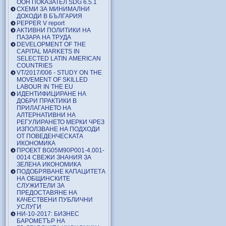
ООН ПОКАЗАТЕЛ SDG 6.5.1
СХЕМИ ЗА МИНИМАЛНИ
ДОХОДИ В БЪЛГАРИЯ
PEPPER V report
АКТИВНИ ПОЛИТИКИ НА
ПАЗАРА НА ТРУДА
DEVELOPMENT OF THE
CAPITAL MARKETS IN
SELECTED LATIN AMERICAN
COUNTRIES
VT/2017/006 - STUDY ON THE
MOVEMENT OF SKILLED
LABOUR IN THE EU
ИДЕНТИФИЦИРАНЕ НА
ДОБРИ ПРАКТИКИ В
ПРИЛАГАНЕТО НА
АЛТЕРНАТИВНИ НА
РЕГУЛИРАНЕТО МЕРКИ ЧРЕЗ
ИЗПОЛЗВАНЕ НА ПОДХОДИ
ОТ ПОВЕДЕНЧЕСКАТА
ИКОНОМИКА
ПРОЕКТ BG05M90P001-4.001-
0014 СВЕЖИ ЗНАНИЯ ЗА
ЗЕЛЕНА ИКОНОМИКА
ПОДОБРЯВАНЕ КАПАЦИТЕТА
НА ОБЩИНСКИТЕ
СЛУЖИТЕЛИ ЗА
ПРЕДОСТАВЯНЕ НА
КАЧЕСТВЕНИ ПУБЛИЧНИ
УСЛУГИ
НИ-10-2017: БИЗНЕС
БАРОМЕТЪР НА