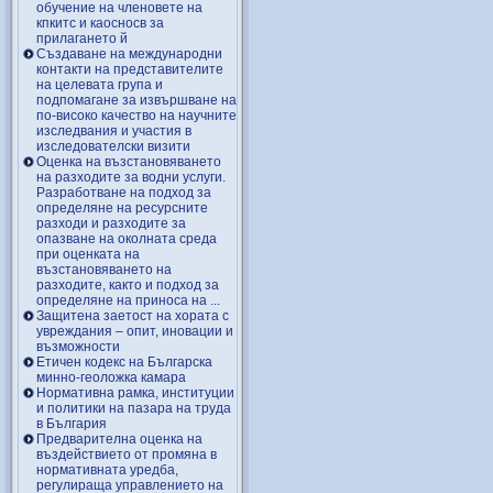
обучение на членовете на
кпкитс и каосносв за
прилагането й
Създаване на международни
контакти на представителите
на целевата група и
подпомагане за извършване на
по-високо качество на научните
изследвания и участия в
изследователски визити
Оценка на възстановяването
на разходите за водни услуги.
Разработване на подход за
определяне на ресурсните
разходи и разходите за
опазване на околната среда
при оценката на
възстановяването на
разходите, както и подход за
определяне на приноса на ...
Защитена заетост на хората с
увреждания – опит, иновации и
възможности
Етичен кодекс на Българска
минно-геоложка камара
Нормативна рамка, институции
и политики на пазара на труда
в България
Предварителна оценка на
въздействието от промяна в
нормативната уредба,
регулираща управлението на