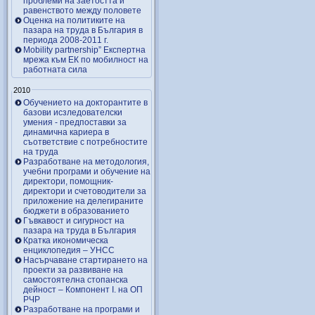
проблеми на заетостта и
равенството между половете
Оценка на политиките на
пазара на труда в България в
периода 2008-2011 г.
Mobility partnership” Експертна
мрежа към ЕК по мобилност на
работната сила
2010
Обучението на докторантите в
базови исзледователски
умения - предпоставки за
динамична кариера в
съответствие с потребностите
на труда
Разработване на методология,
учебни програми и обучение на
директори, помощник-
директори и счетоводители за
приложение на делегираните
бюджети в образованието
Гъвкавост и сигурност на
пазара на труда в България
Кратка икономическа
енциклопедия – УНСС
Насърчаване стартирането на
проекти за развиване на
самостоятелна стопанска
дейност – Компонент I. на ОП
РЧР
Разработване на програми и