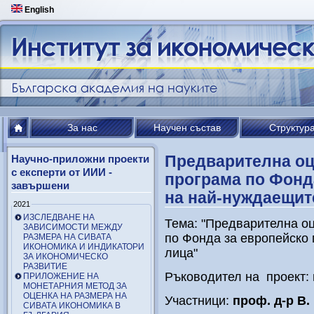
English
За нас
Научен състав
Структур
Предварителна оц
Научно-приложни проекти
с експерти от ИИИ -
програма по Фонд
завършени
на най-нуждаещит
2021
ИЗСЛЕДВАНЕ НА
Тема: "Предварителна оц
ЗАВИСИМОСТИ МЕЖДУ
по Фонда за европейско
РАЗМЕРА НА СИВАТА
ИКОНОМИКА И ИНДИКАТОРИ
лица"
ЗА ИКОНОМИЧЕСКО
РАЗВИТИЕ
Ръководител на проект:
ПРИЛОЖЕНИЕ НА
МОНЕТАРНИЯ МЕТОД ЗА
ОЦЕНКА НА РАЗМЕРА НА
Участници:
проф.
д-р В.
СИВАТА ИКОНОМИКА В