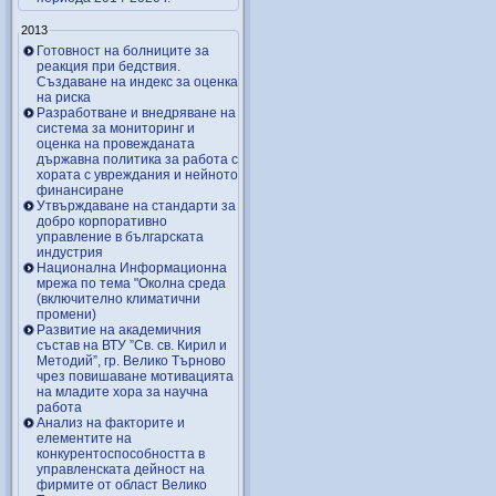
2013
Готовност на болниците за
реакция при бедствия.
Създаване на индекс за оценка
на риска
Разработване и внедряване на
система за мониторинг и
оценка на провежданата
държавна политика за работа с
хората с увреждания и нейното
финансиране
Утвърждаване на стандарти за
добро корпоративно
управление в българската
индустрия
Национална Информационна
мрежа по тема "Околна среда
(включително климатични
промени)
Развитие на академичния
състав на ВТУ ”Св. св. Кирил и
Методий”, гр. Велико Търново
чрез повишаване мотивацията
на младите хора за научна
работа
Анализ на факторите и
елементите на
конкурентоспособността в
управленската дейност на
фирмите от област Велико