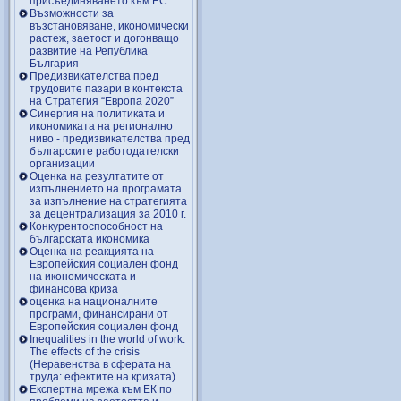
присъединяването към ЕС
Възможности за
възстановяване, икономически
растеж, заетост и догонващо
развитие на Република
България
Предизвикателства пред
трудовите пазари в контекста
на Стратегия “Европа 2020”
Синергия на политиката и
икономиката на регионално
ниво - предизвикателства пред
българските работодателски
организации
Оценка на резултатите от
изпълнението на програмата
за изпълнение на стратегията
за децентрализация за 2010 г.
Конкурентоспособност на
българската икономика
Оценка на реакцията на
Европейския социален фонд
на икономическата и
финансова криза
оценка на националните
програми, финансирани от
Европейския социален фонд
Inequalities in the world of work:
The effects of the crisis
(Неравенства в сферата на
труда: ефектите на кризата)
Експертна мрежа към ЕК по