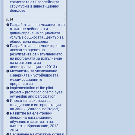
средствата от Европейските
структурни и инвестиционни
фондове
2014
Разработване на механизъм за
отчитане дейността и
финансиране на социалната
услуга в общността „Център за
обществена подкрепа
Разработване на мониторингов
доклад за оценка на
резултатите от изпълнението
на програмата за изпълнение
на стратегията за
децентрализация за 2013 г.
Механизми за увеличаване
синергията и устойчивостта
между социалните
предприятия
Implementation of the pilot
project – promotion of employee
ownership and participation
Иновативна система за
складиране и интерпретация
на данни (WarehouseProject)
Развитие на електронни
форми на дистанционно
обучение в системата на
висшето образование, 2013-
2014
Създаване на фуражна кухня и