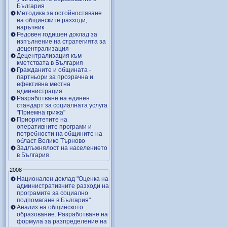
България
Методика за остойностяване
на общинските разходи,
наръчник
Редовен годишен доклад за
изпълнение на стратегията за
децентрализация
Децентрализация към
кметствата в България
Гражданите и общината -
партньори за прозрачна и
ефективна местна
администрация
Разработване на единен
стандарт за социалната услуга
"Приемна грижа"
Приоритетите на
оперативните програми и
потребности на общините на
област Велико Търново
Задлъжнялост на населението
в България
2008
Национален доклад "Оценка на
административните разходи на
програмите за социално
подпомагане в България"
Анализ на общинското
образование. Разработване на
формула за разпределение на