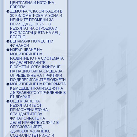
ЦЕНТРАЛНА И ИЗТОЧНА
ЕВРОПА
ДЕМОГРАФСКА СИТУАЦИЯ В
30 КИЛОМЕТРОВАТА ЗОНА И
НЕЙНИТЕ ПРОМЕНИ ЗА
ПЕРИОДА ДО 2025 Г. В
РЕЗУЛТАТ НА СТРОЕЖА И
ЕКСПЛОАТАЦИЯТА НА АЕЦ
БЕЛЕНЕ
БЕНЧМАРК ПО МЕСТНИ
ФИНАНСИ
ИЗВЪРШВАНЕ НА
МОНИТОРИНГ НА
РАЗВИТИЕТО НА СИСТЕМАТА
НА ДЕЛЕГИРАНИТЕ
БЮДЖЕТИ. ОРГАНИЗИРАНЕ
НА НАЦИОНАЛНА СРЕЩА ЗА
ОПРЕДЕЛЯНЕ НА ПРАКТИКИ
ПО ДЕЛЕГИРАНИТЕ БЮДЖЕТИ
МОНИТОРИНГ НА РЕФОРМАТА
КЪМ ДЕЦЕНТРАЛИЗАЦИЯ НА
ДЪРЖАВНОТО УПРАВЛЕНИЕ В
БЪЛГАРИЯ
ОЦЕНЯВАНЕ НА
РЕЗУЛТАТИТЕ ОТ
ПРИЛОЖЕНИЕТО НА
СТАНДАРТИТЕ ЗА
ФИНАНСИРАНЕ НА
ДЕЛЕГИРАНИТЕ УСЛУГИ В
ОБРАЗОВАНИЕТО,
ЗДРАВЕОПАЗВАНЕТО,
СОЦИАЛНИТЕ ГРИЖИ И