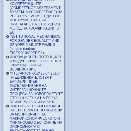
КОМПЕТЕНЦИИТЕ
(COMPETENCE ASSESSMENT
SYSTEM: MYCOMPETENCE) ЗА
PEER REVIEW КАТО ЕДИН ОТ
ИНСТРУМЕНТИТЕ ЗА
ПРИЛАГАНЕ НА ОТВОРЕНИЯ
МЕТОД НА КООРДИНАЦИЯ В
ЕС
INSTITUTIONAL MECHANISMS
FOR GENDER EQUALITY AND
GENDER MAINSTREAMING
(service contract
EIGE/2018/OPER/02)
ИНОВАЦИОНЕН ПОТЕНЦИАЛ
И ИНДУСТРИАЛЕН РАСТЕЖ В
ЮИР: ФАКТОРИ ЗА
ВЪЗДЕЙСТВИЕ
ФП 17-ФИСН-012/ 25.04.2017:
ПРЕДИЗВИКАТЕЛСТВА И
БАРИЕРИ ПРЕД
ЗАДЪЛБОЧАВАНЕ НА
ИНТЕГРАЦИОННИТЕ
ПРОЦЕСИ ЗА НОВОПРИЕТИТЕ
СТРАНИ ЧЛЕНКИ НА ЕС /НА
ПРИМЕРА НА БЪЛГАРИЯ/
НИД НИ-2/2016: ИЗГРАЖДАНЕ
НА СИСТЕМА ОТ ПОКАЗАТЕЛИ
ЗА МОНИТОРИНГ НА
МАКРОИКОНОМИЧЕСКОТО И
ФИНАНСОВО СЪСТОЯНИЕ НА
ИКОНОМИКАТА С
ВЪЗМОЖНОСТ ЗА РАННО