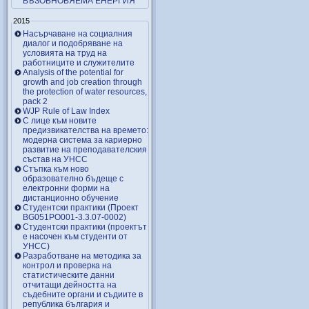
ВЪЗОБНОВЯЕМА ЕНЕРГИЯ
2015
Насърчаване на социалния
диалог и подобряване на
условията на труд на
работниците и служителите
Analysis of the potential for
growth and job creation through
the protection of water resources,
pack 2
WJP Rule of Law Index
С лице към новите
предизвикателства на времето:
модерна система за кариерно
развитие на преподавателския
състав на УНСС
Стъпка към ново
образователно бъдеще с
електронни форми на
дистанционно обучение
Студентски практики (Проект
BG051PO001-3.3.07-0002)
Студентски практики (проектът
е насочен към студенти от
УНСС)
Разработване на методика за
контрол и проверка на
статистическите данни
отчитащи дейността на
съдебните органи и съдиите в
република българия и