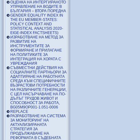
ОЦЕНКА НА ИНТЕРГИРАНОТО
УПРАВЛЕНИЕ НА ВОДИТЕ В
БЪЛГАРИЯ – ВТОРА ПОРЕДНА
GENDER EQUALITY INDEX IN
THE EU MEMBER-STATES:
POLICY CONTEXT AND
STATISTICAL ANALYSIS 2020-
EIGE-INDEX FACTSHEETS)
ИЗРАБОТВАНЕ НА МЕТОД ЗА
РАЗВИТИЕ НА
ИНСТРУМЕНТИТЕ ЗА
ФОРМИРАНЕ И ПРИЛАГАНЕ
НА ПОЛИТИКИТЕ ЗА
ИНТЕГРАЦИЯ НА ХОРАТА С
УВРЕЖДАНИЯ
СЪВМЕСТНИ ДЕЙСТВИЯ НА
СОЦИАЛНИТЕ ПАРТНЬОРИ ЗА
АДАПТИРАНЕ НА РАБОТНАТА
СРЕДА КЪМ СПЕЦИФИЧНИТЕ
ВЪЗРАСТОВИ ПОТРЕБНОСТИ
НА РАЗЛИЧНИТЕ ГЕНЕРАЦИИ,
С ЦЕЛ НАСЪРЧАВАНЕ НА ПО-
ДЪЛЪГ ТРУДОВ ЖИВОТ И
СПОСОБНОСТ ЗА РАБОТА,
BG05M9OP001-1.051-0006
REPLACE
РАЗРАБОТВАНЕ НА СИСТЕМА
ЗА МОНИТОРИНГ НА
АКТУАЛИЗИРАНАТА
СТРАТЕГИЯ ЗА
ПРОДЪЛЖАВАНЕ НА
РЕФОРМАТА В СЪДЕБНАТА