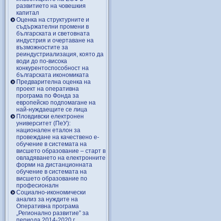
развитието на човешкия
капитал
Оценка на структурните и
съдържателни промени в
българската и световната
индустрия и очертаване на
възможностите за
реиндустриализация, която да
води до по-висока
конкурентоспособност на
българската икономиката
Предварителна оценка на
проект на оперативна
програма по Фонда за
европейско подпомагане на
най-нуждаещите се лица
Пловдивски електронен
университет (ПеУ):
национален еталон за
провеждане на качествено е-
обучение в системата на
висшето образование – старт в
овладяването на електронните
форми на дистанционната
обучение в системата на
висшето образование по
професионалн
Социално-икономически
анализ за нуждите на
Оперативна програма
„Регионално развитие” за
периода 2014-2020 г.