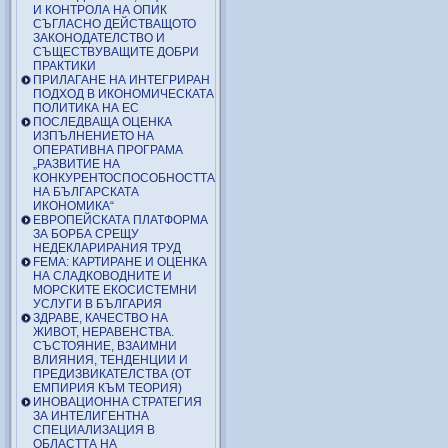
И КОНТРОЛА НА ОПИК
СЪГЛАСНО ДЕЙСТВАЩОТО
ЗАКОНОДАТЕЛСТВО И
СЪЩЕСТВУВАЩИТЕ ДОБРИ
ПРАКТИКИ
ПРИЛАГАНЕ НА ИНТЕГРИРАН
ПОДХОД В ИКОНОМИЧЕСКАТА
ПОЛИТИКА НА ЕС
ПОСЛЕДВАЩА ОЦЕНКА
ИЗПЪЛНЕНИЕТО НА
ОПЕРАТИВНА ПРОГРАМА
„РАЗВИТИЕ НА
КОНКУРЕНТОСПОСОБНОСТТА
НА БЪЛГАРСКАТА
ИКОНОМИКА“
ЕВРОПЕЙСКАТА ПЛАТФОРМА
ЗА БОРБА СРЕЩУ
НЕДЕКЛАРИРАНИЯ ТРУД
FEMA: КАРТИРАНЕ И ОЦЕНКА
НА СЛАДКОВОДНИТЕ И
МОРСКИТЕ ЕКОСИСТЕМНИ
УСЛУГИ В БЪЛГАРИЯ
ЗДРАВЕ, КАЧЕСТВО НА
ЖИВОТ, НЕРАВЕНСТВА.
СЪСТОЯНИЕ, ВЗАИМНИ
ВЛИЯНИЯ, ТЕНДЕНЦИИ И
ПРЕДИЗВИКАТЕЛСТВА (ОТ
ЕМПИРИЯ КЪМ ТЕОРИЯ)
ИНОВАЦИОННА СТРАТЕГИЯ
ЗА ИНТЕЛИГЕНТНА
СПЕЦИАЛИЗАЦИЯ В
ОБЛАСТТА НА