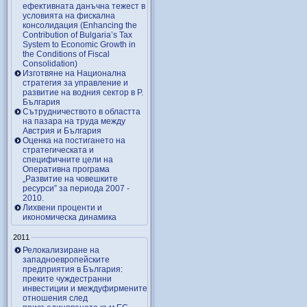
ефективната данъчна тежест в
условията на фискална
консолидация (Enhancing the
Contribution of Bulgaria’s Tax
System to Economic Growth in
the Conditions of Fiscal
Consolidation)
Изготвяне на Национална
стратегия за управление и
развитие на водния сектор в Р.
България
Сътрудничеството в областта
на пазара на труда между
Австрия и България
Оценка на постигането на
стратегическата и
специфичните цели на
Оперативна програма
„Развитие на човешките
ресурси” за периода 2007 ‑
2010.
Лихвени проценти и
икономическа динамика
2011
Релокализиране на
западноевропейските
предприятия в България:
преките чуждестранни
инвестиции и междуфирмените
отношения след