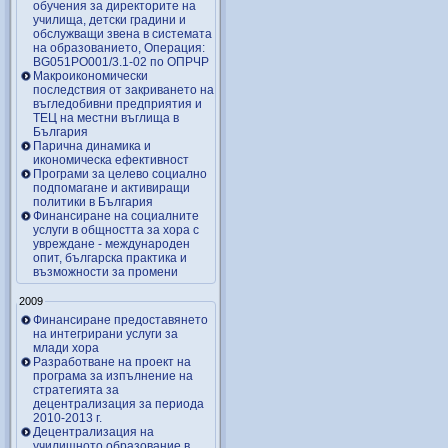
обучения за директорите на
училища, детски градини и
обслужващи звена в системата
на образованието, Операция:
BG051PO001/3.1-02 по ОПРЧР
Макроикономически
последствия от закриването на
въгледобивни предприятия и
ТЕЦ на местни въглища в
България
Парична динамика и
икономическа ефективност
Програми за целево социално
подпомагане и активиращи
политики в България
Финансиране на социалните
услуги в общността за хора с
увреждане - международен
опит, българска практика и
възможности за промени
2009
Финансиране предоставянето
на интегрирани услуги за
млади хора
Разработване на проект на
програма за изпълнение на
стратегията за
децентрализация за периода
2010-2013 г.
Децентрализация на
училищното образование в