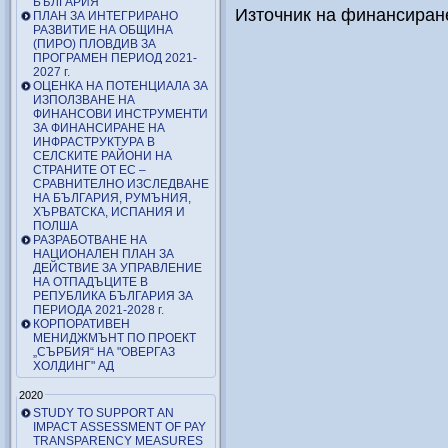
БЪЛГАРИЯ
Източник на финансира
ПЛАН ЗА ИНТЕГРИРАНО
РАЗВИТИЕ НА ОБЩИНА
(ПИРО) ПЛОВДИВ ЗА
ПРОГРАМЕН ПЕРИОД 2021-
2027 г.
ОЦЕНКА НА ПОТЕНЦИАЛА ЗА
ИЗПОЛЗВАНЕ НА
ФИНАНСОВИ ИНСТРУМЕНТИ
ЗА ФИНАНСИРАНЕ НА
ИНФРАСТРУКТУРА В
СЕЛСКИТЕ РАЙОНИ НА
СТРАНИТЕ ОТ ЕС –
СРАВНИТЕЛНО ИЗСЛЕДВАНЕ
НА БЪЛГАРИЯ, РУМЪНИЯ,
ХЪРВАТСКА, ИСПАНИЯ И
ПОЛША
РАЗРАБОТВАНЕ НА
НАЦИОНАЛЕН ПЛАН ЗА
ДЕЙСТВИЕ ЗА УПРАВЛЕНИЕ
НА ОТПАДЪЦИТЕ В
РЕПУБЛИКА БЪЛГАРИЯ ЗА
ПЕРИОДА 2021-2028 г.
КОРПОРАТИВЕН
МЕНИДЖМЪНТ ПО ПРОЕКТ
„СЪРБИЯ“ НА "ОВЕРГАЗ
ХОЛДИНГ" АД
2020
STUDY TO SUPPORT AN
IMPACT ASSESSMENT OF PAY
TRANSPARENCY MEASURES