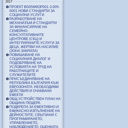
2017
ПРОЕКТ BG05M9OP001-3.005-
0001 НОВИ СТАНДАРТИ ЗА
СОЦИАЛНИ УСЛУГИ
РАЗРАБОТВАНЕ НА
МЕХАНИЗЪМ И СТАНДАРТИ
ЗА ФИНАНСИРАНЕ НА
СЕМЕЙНО-
КОНСУЛТАТИВНИТЕ
ЦЕНТРОВЕ (СКЦ) И
ИНТЕГРИРАНИТЕ УСЛУГИ ЗА
ДЕЦА, ЖЕРТВИ НА НАСИЛИЕ
(ЗОНА ЗАКРИЛА)
ПОВИШАВАНЕ НА
СОЦИАЛНИЯ ДИАЛОГ И
ПОДОБРЯВАНЕ НА
УСЛОВИЯТА НА ТРУД НА
РАБОТНИЦИТЕ И
СЛУЖИТЕЛИТЕ
ПРИСЪЕДИНЯВАНЕ НА
РЕПУБЛИКА БЪЛГАРИЯ КЪМ
ЕВРОЗОНАТА: НЕОБХОДИМИ
ДЕЙСТВИЯ И ОЧАКВАНИ
ЕФЕКТИ
ОБЩ УСТРОЙСТВЕН ПЛАН НА
ОБЩИНА ПЕЩЕРА
ПОДКРЕПА ЗА ЕФЕКТИВНО И
ЕФИКАСНО ИЗПЪЛНЕНИЕ НА
ДЕЙНОСТИТЕ, СВЪРЗАНИ С
ПРОГРАМИРАНЕТО,
УПРАВЛЕНИЕТО,
НАБЛЮДЕНИЕТО, ОЦЕНКАТА