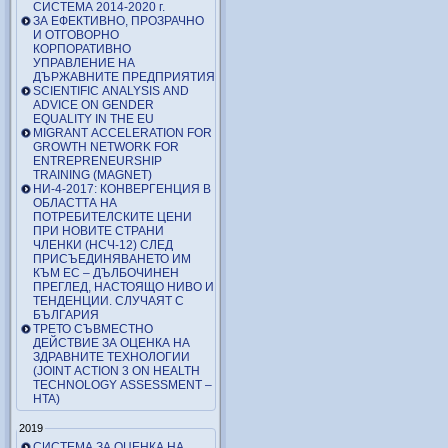
СИСТЕМА 2014-2020 г.
ЗА ЕФЕКТИВНО, ПРОЗРАЧНО
И ОТГОВОРНО
КОРПОРАТИВНО
УПРАВЛЕНИЕ НА
ДЪРЖАВНИТЕ ПРЕДПРИЯТИЯ
SCIENTIFIC ANALYSIS AND
ADVICE ON GENDER
EQUALITY IN THE EU
MIGRANT ACCELERATION FOR
GROWTH NETWORK FOR
ENTREPRENEURSHIP
TRAINING (MAGNET)
НИ-4-2017: КОНВЕРГЕНЦИЯ В
ОБЛАСТТА НА
ПОТРЕБИТЕЛСКИТЕ ЦЕНИ
ПРИ НОВИТЕ СТРАНИ
ЧЛЕНКИ (НСЧ-12) СЛЕД
ПРИСЪЕДИНЯВАНЕТО ИМ
КЪМ ЕС – ДЪЛБОЧИНЕН
ПРЕГЛЕД, НАСТОЯЩО НИВО И
ТЕНДЕНЦИИ. СЛУЧАЯТ С
БЪЛГАРИЯ
ТРЕТО СЪВМЕСТНО
ДЕЙСТВИЕ ЗА ОЦЕНКА НА
ЗДРАВНИТЕ ТЕХНОЛОГИИ
(JOINT ACTION 3 ON HEALTH
TECHNOLOGY ASSESSMENT –
HTA)
2019
СИСТЕМА ЗА ОЦЕНКА НА