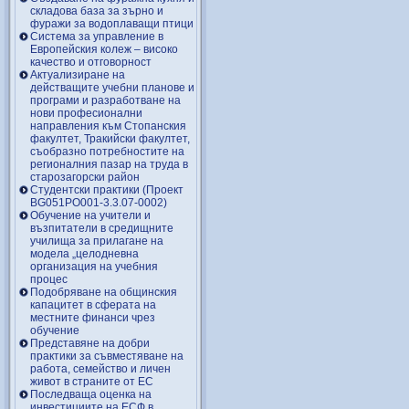
складова база за зърно и
фуражи за водоплаващи птици
Система за управление в
Европейския колеж – високо
качество и отговорност
Актуализиране на
действащите учебни планове и
програми и разработване на
нови професионални
направления към Стопанския
факултет, Тракийски факултет,
съобразно потребностите на
регионалния пазар на труда в
старозагорски район
Студентски практики (Проект
BG051PO001-3.3.07-0002)
Обучение на учители и
възпитатели в средищните
училища за прилагане на
модела „целодневна
организация на учебния
процес
Подобряване на общинския
капацитет в сферата на
местните финанси чрез
обучение
Представяне на добри
практики за съвместяване на
работа, семейство и личен
живот в страните от ЕС
Последваща оценка на
инвестициите на ЕСФ в