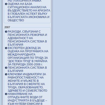
РЕГУЛАТОРНАТА РАМКА
ОЦЕНКА НА БАЗА
СИТУАЦИОНЕН АНАЛИЗ НА
ВЪЗДЕЙСТВИЕТО НА КРИЗАТА
В ГЛОБАЛЕН АСПЕКТ ВЪРХУ
БЪЛГАРСКАТА ИКОНОМИКА И
ОБЩЕСТВО
2007
РАЗХОДИ, СВЪРЗАНИ С
ПЕНСИОННАТА РЕФОРМА И
АДЕКВАТНОСТ НА
ПЕНСИОННАТА СИСТЕМА В
БЪЛГАРИЯ
ЕКСПЕРТЕН ДОКЛАД ЗА
ОЦЕНКА НА ПРОГРАМАТА НА
МЕЖДУНАРОДНАТА
ОРГАНИЗАЦИЯ ПО ТРУДА ЗА
“ДОСТОЕН ТРУД” В УКРАЙНА
ЗА ПЕРИОДА 2000-2006 г.
ПЕНСИОННАТА СИСТЕМА В
БЪЛГАРИЯ
КЛЮЧОВИ ИНДИКАТОРИ ЗА
РАВНОПОСТАВЕНОСТ НА
ЖЕНИТЕ И МЪЖЕТЕ В
БЪЛГАРИЯ В СФЕРИТЕ НА
ТРУДА, ОБРАЗОВАНИЕТО,
ЗДРАВЕТО И СЕМЕЙСТВОТО
НАМАЛЯВАНЕ НА
ОТПАДЪЧНИТЕ ВОДИ ОТ
ИНДУСТРИЯТА В БЪДЕЩЕ –
КЪМ НУЛЕВИ ЕМИСИИ В