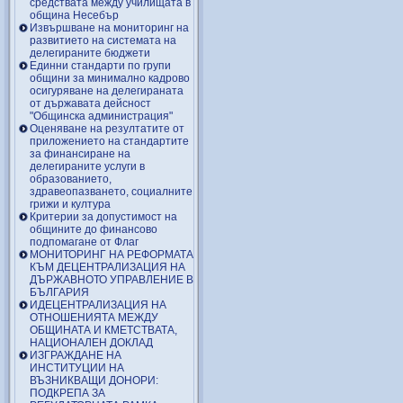
средствата между училищата в
община Несебър
Извършване на мониторинг на
развитието на системата на
делегираните бюджети
Единни стандарти по групи
общини за минимално кадрово
осигуряване на делегираната
от държавата дейсност
"Общинска администрация"
Оценяване на резултатите от
приложението на стандартите
за финансиране на
делегираните услуги в
образованието,
здравеопазването, социалните
грижи и култура
Критерии за допустимост на
общините до финансово
подпомагане от Флаг
МОНИТОРИНГ НА РЕФОРМАТА
КЪМ ДЕЦЕНТРАЛИЗАЦИЯ НА
ДЪРЖАВНОТО УПРАВЛЕНИЕ В
БЪЛГАРИЯ
ИДЕЦЕНТРАЛИЗАЦИЯ НА
ОТНОШЕНИЯТА МЕЖДУ
ОБЩИНАТА И КМЕТСТВАТА,
НАЦИОНАЛЕН ДОКЛАД
ИЗГРАЖДАНЕ НА
ИНСТИТУЦИИ НА
ВЪЗНИКВАЩИ ДОНОРИ:
ПОДКРЕПА ЗА