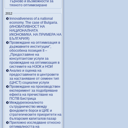
Търново и възможности за
тяхното оптимизиране
2012
Innovativeness of a national
economy. The case of Bulgaria.
(ИНОВАТИВНОСТ НА
НАЦИОНАЛНАТА
ИКОНОМИКА. НА ПРИМЕРА НА
БЪЛГАРИЯ)
Провеждане на оптимизация в
държавните институции”,
обособена позиция ІІ –
„Предоставяне на
консултантски услуги за
провеждане на оптимизация в
системите на НЗОК и НОИ
Анализ и оценка на
предоставяните в центровете
за настаняване от семеен тип
(ЦНСТ) социални услуги
Провеждане на производствен
експеримент за подобряване
ефекта на пречистване на
ПСПВ Бистрица
Междурегионалното
сътрудничество между
фондовите борси в ЦИЕ и
стратегическите приоритети на
българския капиталов пазар
Приложно изследване относно
оптималността на