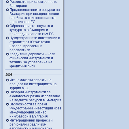
Рисковете при електронното
банкиране
Продоволствените ресурси на
България при осъществяване
на общата селскостопанска
политика на ЕС
Образованието, науката и
културата в България и
присъединяването към ЕС
Чуждестранните инвестиции в
страните от Югоизточна
Европа: проблеми и
перспективи
Кредитини деривати – нови
финансови инструменти и
техники за управление на
кредитния риск
2008
Икономически аспекти на
процеса на интеграцията на
Турция в ЕС
Пазарни инструменти за
екологосъобразно използване
на водните ресурси в България
Възможности за преки
чуждестранни инвестиции чрез
международни бизнес
инкубатори в България
Интеграционни процеси и
регионални различия-
европейски и национални