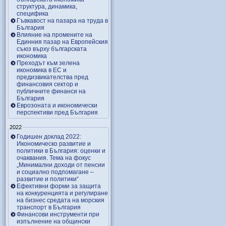
структура, динамика,
специфика
Гъвкавост на пазара на труда в
България
Влияние на промените на
Единния пазар на Европейския
съюз върху българската
икономика
Преходът към зелена
икономика в ЕС и
предизвикателства пред
финансовия сектор и
публичните финанси на
България
Еврозоната и икономически
перспективи пред България
2022
Годишен доклад 2022:
Икономическо развитие и
политики в България: оценки и
очаквания. Тема на фокус
„Минимални доходи от пенсии
и социално подпомагане –
развитие и политики“
Ефективни форми за защита
на конкуренцията и регулиране
на бизнес средата на морския
транспорт в България
Финансови инструменти при
изпълнение на общински