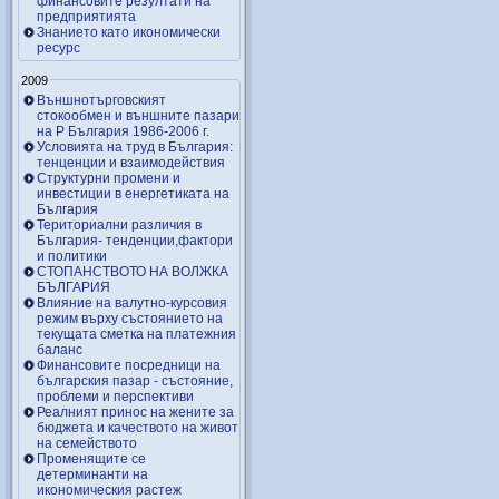
финансовите резултати на
предприятията
Знанието като икономически
ресурс
2009
Външнотърговският
стокообмен и външните пазари
на Р България 1986-2006 г.
Условията на труд в България:
тенценции и взаимодействия
Структурни промени и
инвестиции в енергетиката на
България
Териториални различия в
България- тенденции,фактори
и политики
СТОПАНСТВОТО НА ВОЛЖКА
БЪЛГАРИЯ
Влияние на валутно-курсовия
режим върху състоянието на
текущата сметка на платежния
баланс
Финансовите посредници на
българския пазар - състояние,
проблеми и перспективи
Реалният принос на жените за
бюджета и качеството на живот
на семейството
Променящите се
детерминанти на
икономическия растеж