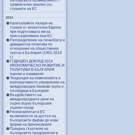
българската промишленост -
сравнителен анализ със
страните на ЕС
2014
Капиталовите пазари на
страни от югоизточна Европа
при подготовката им за
присъединяване към ЕС
Разпределение на печалбата и
дивидентна политика по
отношение на обществения
сектор в България (1991-2014
г.)
ГОДИШЕН ДОКЛАД 2014
ИКОНОМИЧЕСКО РАЗВИТИЕ И
ПОЛИТИКИ В БЪЛГАРИЯ:
оценки и очаквания
Тенденции на измененията в
корпоративното управление на
международни банкови групи и
последици в България
Въздействието на
международните цени на
зърно върху българския
зърнен пазар
Рисков капитал в ЕС:
възможности за достъп на
българските фирми до нови
форми на финансиране
Пазарна стратегия на
българските предприятия в