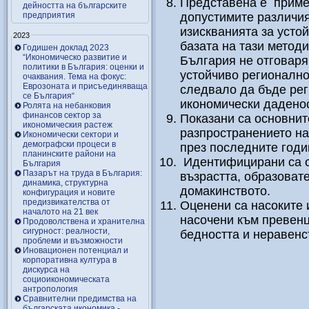
Представена е приме
дейността на българските
предприятия
допустимите различия
изискванията за усто
2023
базата на тази методи
Годишен доклад 2023
“Икономическо развитие и
България не отговаря 
политики в България: оценки и
устойчиво регионално
очаквания. Тема на фокус:
Еврозоната и присъединяваща
следвало да бъде рег
се България“
икономически даденос
Ролята на небанковия
финансов сектор за
Показани са основнит
икономическия растеж
разпространението на
Икономически сектори и
демографски процеси в
през последните годи
планинските райони на
Идентифицирани са ос
България
Пазарът на труда в България:
възрастта, образоват
динамика, структурна
домакинството.
конфигурация и новите
предизвикателства от
Оценени са насоките 
началото на 21 век
насочени към превенц
Продоволствена и хранителна
сигурност: реалности,
бедността и неравенс
проблеми и възможности
Иновационен потенциал и
корпоративна култура в
дискурса на
социоикономическата
антропология
Сравнителни предимства на
българската икономика -