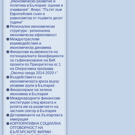
„Икономическо развитие и
политика в България: оценки и
очаквания”. Фокус: “Пътят към
Европейския съюз и
равносметка от първите десет
години”
Регионални икономически
структури - регионална
икономическа ефективност
Междуотраслови
взаимодействия и
икономическа динамика
Финансови възможности на
потенциалните бенефициенти
за съфинансиране на ВиК
проекти по Приоритетна ос 1
на Оперативна програма
„Околна среда 2014-2020 г.“
Въздействието на
икономическата криза върху
уязвими групи в България
Финансиране на зелена
икономика в България
Международните финансови
институции след кризата и
ролята им за развитието на
частния сектор в България
Детерминанти на българската
емиграция
КОРПОРАТИВНА СОЦИАЛНА
ОТГОВОРНОСТ НА
БЪЛГАРСКИТЕ ФИРМИ -