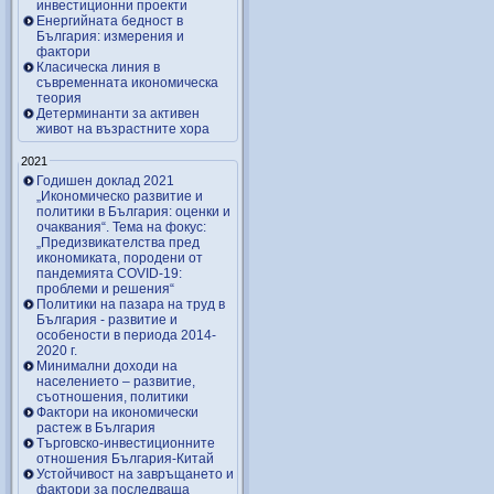
инвестиционни проекти
Енергийната бедност в
България: измерения и
фактори
Класическа линия в
съвременната икономическа
теория
Детерминанти за активен
живот на възрастните хора
2021
Годишен доклад 2021
„Икономическо развитие и
политики в България: оценки и
очаквания“. Тема на фокус:
„Предизвикателства пред
икономиката, породени от
пандемията COVID-19:
проблеми и решения“
Политики на пазара на труд в
България - развитие и
особености в периода 2014-
2020 г.
Минимални доходи на
населението – развитие,
съотношения, политики
Фактори на икономически
растеж в България
Търговско-инвестиционните
отношения България-Китай
Устойчивост на завръщането и
фактори за последваща