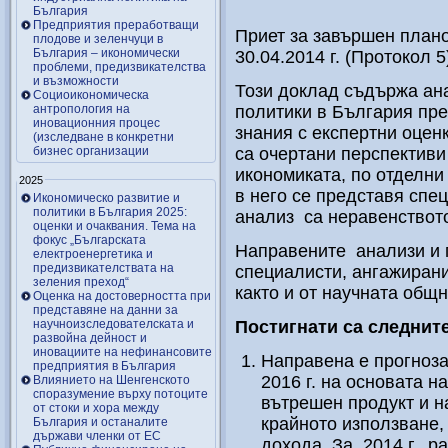
България
Предприятия преработващи
Приет за завършен плано
плодове и зеленчуци в
България – икономически
30.04.2014 г. (Протокол 5
проблеми, предизвикателства
и възможности
Този доклад съдържа ана
Социоикономическа
антропология на
политики в България пре
иновационния процес
знания с експертни оцен
(изследване в конкретни
бизнес организации
са очертани перспективи
икономиката, по отделни
2025
в него се представя спец
Икономическо развитие и
политики в България 2025:
анализ са неравенството
оценки и очаквания. Тема на
фокус „Българската
Направените анализи и 
електроенергетика и
предизвикателствата на
специалисти, ангажиран
зеления преход“
както и от научната общ
Оценка на достоверността при
представяне на данни за
научноизследователската и
Постигнати са следнит
развойна дейност и
иновациите на нефинансовите
Направена е прогноза
предприятия в България
2016 г. на основата н
Влиянието на Шенгенското
споразумение върху потоците
вътрешен продукт и н
от стоки и хора между
крайното използване,
България и останалите
държави членки от ЕС
дохода. За 2014 г. р