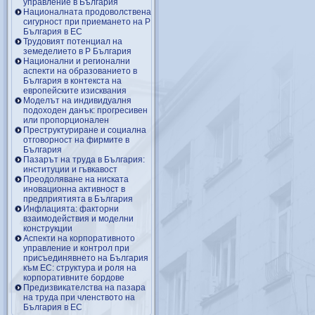
управление в България
Националната продоволствена
сигурност при приемането на Р
България в ЕС
Трудовият потенциал на
земеделието в Р България
Национални и регионални
аспекти на образованието в
България в контекста на
европейските изисквания
Моделът на индивидуалня
подоходен данък: прогресивен
или пропорционален
Преструктуриране и социална
отговорност на фирмите в
България
Пазарът на труда в България:
институции и гъвкавост
Преодоляване на ниската
иновационна активност в
предприятията в България
Инфлацията: факторни
взаимодействия и моделни
конструкции
Аспекти на корпоративното
управление и контрол при
присъединявнето на България
към ЕС: структура и роля на
корпоративните бордове
Предизвикателства на пазара
на труда при членството на
България в ЕС