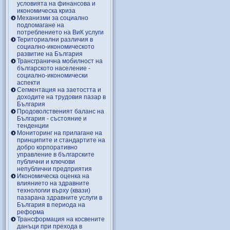
условията на финансова и
икономическа криза
Механизми за социално
подпомагане на
потреблението на ВиК услуги
Териториални различия в
социално-икономическото
развитие на България
Трансгранична мобилност на
българското население -
социално-икономически
аспекти
Сегментация на заетостта и
доходите на трудовия пазар в
България
Продоволственият баланс на
България - състояние и
тенденции
Мониторинг на прилагане на
принципите и стандартите на
добро корпоративно
управление в българските
публични и ключови
непублични предприятия
Икономическа оценка на
влиянието на здравните
технологии върху (квази)
пазарана здравните услуги в
България в периода на
реформа
Трансформация на косвените
данъци при прехода в