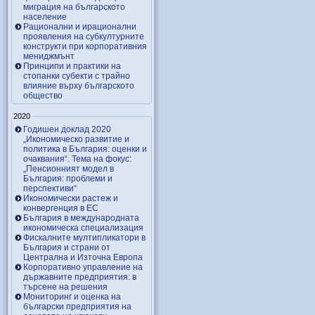
миграция на българското
население
Рационални и ирационални
проявления на субкултурните
конструкти при корпоративния
мениджмънт
Принципи и практики на
стопанки субекти с трайно
влияние върху българското
общество
2020
Годишен доклад 2020
„Икономическо развитие и
политика в България: оценки и
очаквания“. Тема на фокус:
„Пенсионният модел в
България: проблеми и
перспективи“
Икономически растеж и
конвергенция в ЕС
България в международната
икономическа специализация
Фискалните мултипликатори в
България и страни от
Централна и Източна Европа
Корпоративно управление на
държавните предприятия: в
търсене на решения
Мониторинг и оценка на
български предприятия на