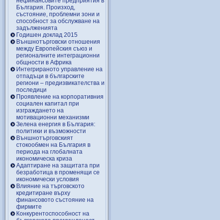
нефинансовите предприятия в
България. Произход,
състояние, проблемни зони и
способност за обслужване на
задълженията
Годишен доклад 2015
Външнотърговски отношения
между Европейския съюз и
регионалните интеграционни
общности в Африка
Интегрираното управление на
отпадъци в българските
региони – предизвикателства и
последици
Проявление на корпоративния
социален капитал при
изграждането на
мотивационни механизми
Зелена енергия в България:
политики и възможности
Външнотърговският
стокообмен на България в
периода на глобалната
икономическа криза
Адаптиране на защитата при
безработица в променящи се
икономически условия
Влияние на търговското
кредитиране върху
финансовото състояние на
фирмите
Конкурентоспособност на