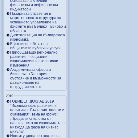
основата на ключови
финансови и нефинансови
индикатори
Пазарната стратегия и
маркетинговата структура за
успешното управление на
фирмите във Велико Търново и
областта
Дигитализация на българската
икономика
Ефективен обхват на
общинските публични услуги
Приобщаващо регионално
развитие – социални,
икономически и екологични
измерения
Академичната сфера и
бизнесът в България:
състояние и възможности за
разширяване на
сътрудничеството
2019
ГОДИШЕН ДОКЛАД 2019
“Икономическо развитие и
политика в България: оценки и
очаквания”. Тема на фокус:
„Предизвикателства от
навлизането на икономиката в
низходяща фаза на бизнес
цикъла”
Институционален анализ на