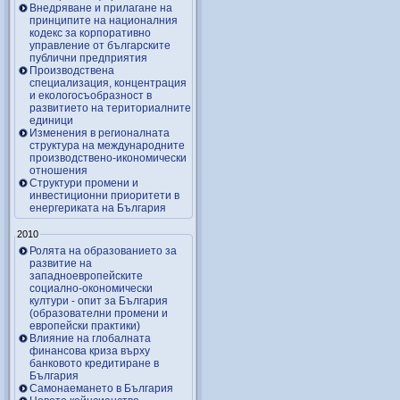
Внедряване и прилагане на
принципите на националния
кодекс за корпоративно
управление от българските
публични предприятия
Производствена
специализация, концентрация
и екологосъобразност в
развитието на териториалните
единици
Изменения в регионалната
структура на международните
производствено-икономически
отношения
Структури промени и
инвестиционни приоритети в
енергериката на България
2010
Ролята на образованието за
развитие на
западноевропейските
социално-окономически
култури - опит за България
(образователни промени и
европейски практики)
Влияние на глобалната
финансова криза върху
банковото кредитиране в
България
Самонаемането в България