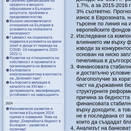
Публично финансиране на
1.7%, а за 2015-2016 
средното и висшето
образование в България –
3% съответно. Прогно
резултати, проблеми и
износ в Еврозоната, 
предизвикателства
Външно икономическите
търсене по линия на 
отношения на България в
европейските фондов
условията на глобалната
несигурност
Изследвани са компон
Гъвкавост на социалната
влиянието им върху ф
подкрепа в условията на кризи
(опит и уроци от периода на
изводи за конкуренто
COVID -19 пандемията 2020-
основан на ниско запл
2022 г.)
Развитие на отношенията на
печеливша в дългоср
собственост и промените в
Финансовата стабилно
организацията на фирмата
Българската
и достатъчно условие
електроенергетика в контекста
благополучие за хорат
на „Зеленият пакт“
Българската миграция в
част на държавния б
началото на ХХІ век –
структурните реформи
детерминанти, квалификация,
устойчивост на завръщането
причина за бедността
финансовата стабилно
2024
Икономическо развитие и
върху доходите, а тов
политики в България 2024:
не е последвана от з
оценки и очаквания. Тема на
фокус „Енергийната бедност в
които да създадат бла
България – развитие и
Анализът на банковат
политики“