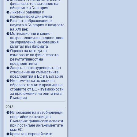
финансовото състояние на
общините в България
Лихвени равнища и
икономическа динамика
Висшето образование и
науката в България в началото
на ХХІ век
Мотивационни и социо-
антропологични предпоставки
за управление на човешкия
капитал във фирмата
Оценка на методи за
измерване на финансовата
резултативност на
предприятията
Защита на конкуренцията по
отношение на съвместните
предприятия в ЕС и България
Икономически аспекти на
образователните практики на
страните от ЕС - възможности
за приложение на опита им в
България
2012
Използване на възобновяеми
енергийни източници в
България: финансови аспекти
при постигане ангажиментите
към ЕС
Кризата в европейските