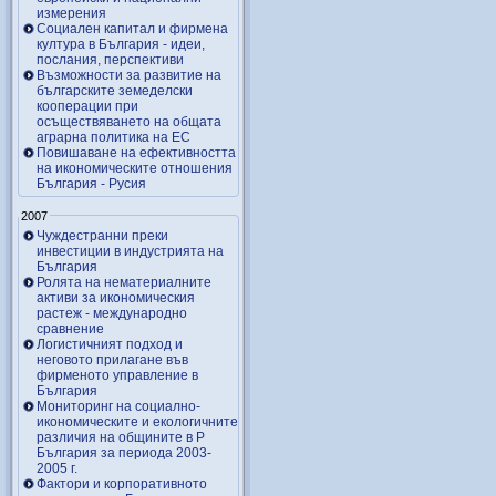
измерения
Социален капитал и фирмена
култура в България - идеи,
послания, перспективи
Възможности за развитие на
българските земеделски
кооперации при
осъществяването на общата
аграрна политика на ЕС
Повишаване на ефективността
на икономическите отношения
България - Русия
2007
Чуждестранни преки
инвестиции в индустрията на
България
Ролята на нематериалните
активи за икономическия
растеж - международно
сравнение
Логистичният подход и
неговото прилагане във
фирменото управление в
България
Мониторинг на социално-
икономическите и екологичните
различия на общините в Р
България за периода 2003-
2005 г.
Фактори и корпоративното