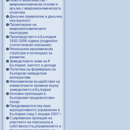
Новото кейнсианство -
микроикономически основи и
връзка с макроикономическата
политика
Данъчни привилегии и данъчна
неутралност
Проектиране на
макроикономическите
пропорции
Производството в България
1935-2006 година (подробно
статистическо описание)
Регионални икономически
структури и потенциал за
развитие
Земеделските земи на Р
България: заетост и доходи
Политика на формиране на
български земеделски
кооперативи
Икономически въздействия на
климатичните промени върху
земеделието в България
Основни пропорции в
българския продоволствен
пазар
Предизвикателства прес
корпоративното управление в
България след 1 януари 2007 г.
Съвременни проекции на
участието на персонала в
собствеността,управлението и