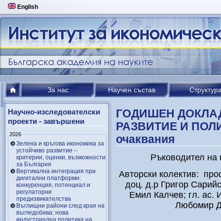
English
За нас
Научен състав
Структур
ГОДИШЕН ДОКЛА
Научно-изследователски
проекти - завършени
РАЗВИТИЕ И ПОЛИ
2026
очаквания
Зелена и кръгова икономика за
устойчиво развитие –
Ръководител на 
критерии, оценки, възможности
за България
Вертикална интеграция при
Авторски колектив: проф
дигитални платформи:
доц. д.р Григор Сарийск
конкуренция, потенциал и
регулаторни
Емил Калчев; гл. ас. 
предизвикателства
Любомир Д
Въглищни райони след края на
въгледобива: нова
индустриална политика на