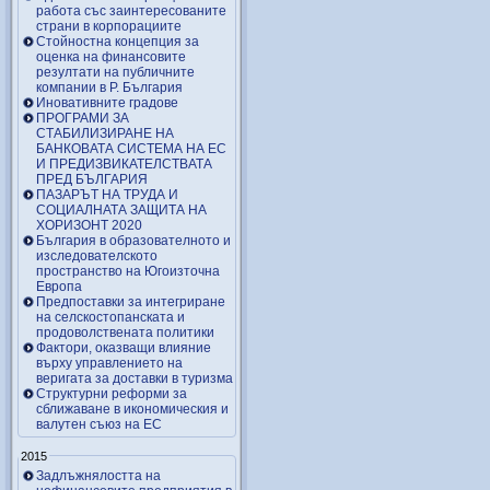
работа със заинтересованите
страни в корпорациите
Стойностна концепция за
оценка на финансовите
резултати на публичните
компании в Р. България
Иновативните градове
ПРОГРАМИ ЗА
СТАБИЛИЗИРАНЕ НА
БАНКОВАТА СИСТЕМА НА ЕС
И ПРЕДИЗВИКАТЕЛСТВАТА
ПРЕД БЪЛГАРИЯ
ПАЗАРЪТ НА ТРУДА И
СОЦИАЛНАТА ЗАЩИТА НА
ХОРИЗОНТ 2020
България в образователното и
изследователското
пространство на Югоизточна
Европа
Предпоставки за интегриране
на селскостопанската и
продоволствената политики
Фактори, оказващи влияние
върху управлението на
веригата за доставки в туризма
Структурни реформи за
сближаване в икономическия и
валутен съюз на ЕС
2015
Задлъжнялостта на