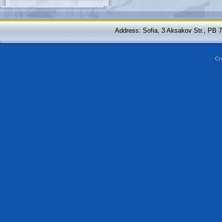
Address: Sofia, 3 Aksakov Str., PB 
Cr