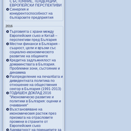
СЪСТОЯНИЕ, ТЕНДЕНЦИИ,
ЕВРОПЕЙСКИ ПЕРСПЕКТИВИ
Синергия и
конкурентоспособност на
българските предприятия
2016
Търговията с храни между
Европейския съюз и Китай –
перспективи пред България
Местни финанси в България -
същност, цели и връзки със
социално-икономическото
развитие на общините
Кредитна задлъжнялост на
домакинствата в България.
Проблемни зони, състояние и
динамика
Разпределение на печалбата и
дивидентната политика по
отношение на обществения
сектор в България (1991-2013)
ГОДИШЕН ДОКЛАД 2016
"Икономическо развитие и
политики в България: оценки и
очаквания"
Възстановяване на
икономическия растеж през
призмата на отрасловите
промени в страните от
Европейския съюз
Адекватност на принципите за