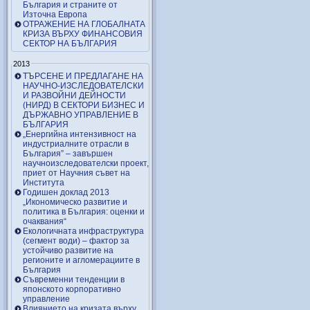
България и страните от
Източна Европа
ОТРАЖЕНИЕ НА ГЛОБАЛНАТА
КРИЗА ВЪРХУ ФИНАНСОВИЯ
СЕКТОР НА БЪЛГАРИЯ
2013
ТЪРСЕНЕ И ПРЕДЛАГАНЕ НА
НАУЧНО-ИЗСЛЕДОВАТЕЛСКИ
И РАЗВОЙНИ ДЕЙНОСТИ
(НИРД) В СЕКТОРИ БИЗНЕС И
ДЪРЖАВНО УПРАВЛЕНИЕ В
БЪЛГАРИЯ
„Енергийна интензивност на
индустриалните отрасли в
България” – завършен
научноизследователски проект,
приет от Научния съвет на
Института
Годишен доклад 2013
„Икономическо развитие и
политика в България: оценки и
очаквания“
Екологичната инфраструктура
(сегмент води) – фактор за
устойчиво развитие на
регионите и агломерациите в
България
Съвременни тенденции в
японското корпоративно
управление
Влиянието на кризата върху