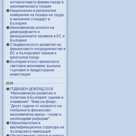
алтернативата фирма-пазар в
икономическата теория
Национални и регионални
измерения на пазара на труда
и жизнения стандарт в
България
Икономически аспекти на
демографските и
миграционните промени в ЕС и
България
Следкризисното развитие на
финансовото посредничество в
ЕС и българският банков и
капиталов пазар
България в пост-кризисната
световна икономика: външна
търговия и чуждестранни
инвестиции
2018
ГОДИШЕН ДОКЛАД 2018
“Икономическо развитие и
политика в България: оценки и
очаквания”. Тема на фокус:
“Десет години от началото на
глобалната финансово-
икономическа криза – поуки и
необходими реформи“
Образователна и
квалификационна структура на
българската емиграция
Общественият сектор в новата