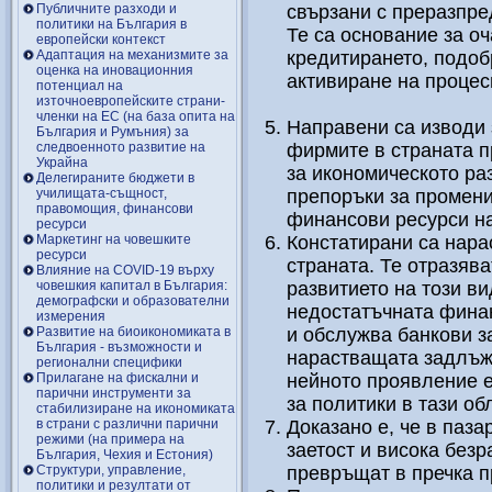
Публичните разходи и
свързани с преразпре
политики на България в
Те са основание за о
европейски контекст
Адаптация на механизмите за
кредитирането, подоб
оценка на иновационния
активиране на процес
потенциал на
източноевропейските страни-
членки на ЕС (на база опита на
Направени са изводи
България и Румъния) за
следвоенното развитие на
фирмите в страната пр
Украйна
за икономическото ра
Делегираните бюджети в
училищата-същност,
препоръки за промени
правомощия, финансови
финансови ресурси н
ресурси
Маркетинг на човешките
Констатирани са нар
ресурси
страната. Те отразява
Влияние на COVID-19 върху
човешкия капитал в България:
развитието на този ви
демографски и образователни
недостатъчната финан
измерения
Развитие на биоикономиката в
и обслужва банкови з
България - възможности и
нарастващата задлъж
регионални специфики
Прилагане на фискални и
нейното проявление е
парични инструменти за
за политики в тази обл
стабилизиране на икономиката
в страни с различни парични
Доказано е, че в паза
режими (на примера на
заетост и висока без
България, Чехия и Естония)
Структури, управление,
превръщат в пречка п
политики и резултати от