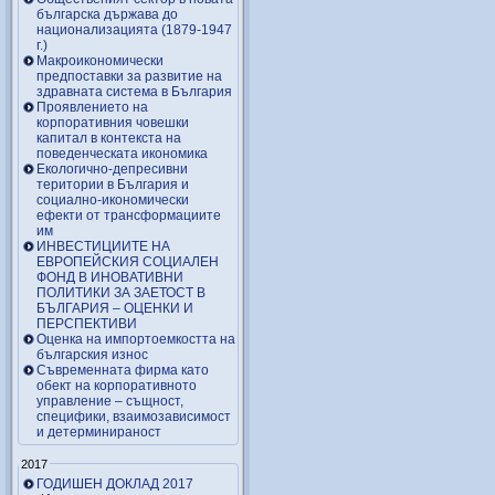
българска държава до
национализацията (1879-1947
г.)
Макроикономически
предпоставки за развитие на
здравната система в България
Проявлението на
корпоративния човешки
капитал в контекста на
поведенческата икономика
Екологично-депресивни
територии в България и
социално-икономически
ефекти от трансформациите
им
ИНВЕСТИЦИИТЕ НА
ЕВРОПЕЙСКИЯ СОЦИАЛЕН
ФОНД В ИНОВАТИВНИ
ПОЛИТИКИ ЗА ЗАЕТОСТ В
БЪЛГАРИЯ – OЦЕНКИ И
ПЕРСПЕКТИВИ
Оценка на импортоемкостта на
българския износ
Съвременната фирма като
обект на корпоративното
управление – същност,
специфики, взаимозависимост
и детерминираност
2017
ГОДИШЕН ДОКЛАД 2017