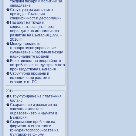
трудови пазари и политики за
овладяване
Структура на данъчните
приходи в България:
специфичност и деформации
Пазарът на труда и
социалната защита през
периодите на икономическо
развитие на България (1990 -
2010 г.)
Международното
корпоративно управление:
сближаване и различия между
националните модели
Ефективност на енергийното
потребление в индустриалното
производствона България
Структурни промени и
икономически растеж в
страните от ЕС
2011
Структуриране на платежния
баланс
Съхранение и развитие на
човешкия капитал в
образованието и науката в
България
Съвременни проблеми на
фирмената стратегия и
конкурентоспособността на
българските фирми