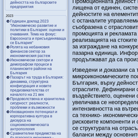
Промоционната дейност 
дейността на българските
предприятия
лищена от единен, сист
дейностите на елементит
2023
с останалите управляеми
Годишен доклад 2023
“Икономическо развитие и
съобразена с отрасловит
политики в България: оценки и
промоцията и рекламата 
очаквания. Тема на фокус:
Еврозоната и присъединяваща
реализацията на стоките 
се България“
за изграждане на конкур
Ролята на небанковия
финансов сектор за
пазарна единица. Инфор
икономическия растеж
продължават да са произ
Икономически сектори и
демографски процеси в
планинските райони на
Изведени и доказани са 
България
микроикономическите пос
Пазарът на труда в България:
динамика, структурна
България, върху дейност
конфигурация и новите
отраслите. Дефинирани с
предизвикателства от
началото на 21 век
въздействието, оценени 
Продоволствена и хранителна
увеличава се неопределе
сигурност: реалности,
проблеми и възможности
интензивността на вътре
Иновационен потенциал и
са технико- икономическ
корпоративна култура в
дискурса на
рисковите компоненти и
социоикономическата
се структурата на отра
антропология
Сравнителни предимства на
баланси между основнит
българската икономика -