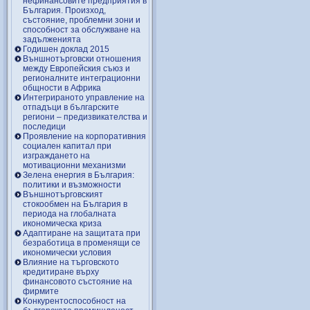
нефинансовите предприятия в
България. Произход,
състояние, проблемни зони и
способност за обслужване на
задълженията
Годишен доклад 2015
Външнотърговски отношения
между Европейския съюз и
регионалните интеграционни
общности в Африка
Интегрираното управление на
отпадъци в българските
региони – предизвикателства и
последици
Проявление на корпоративния
социален капитал при
изграждането на
мотивационни механизми
Зелена енергия в България:
политики и възможности
Външнотърговският
стокообмен на България в
периода на глобалната
икономическа криза
Адаптиране на защитата при
безработица в променящи се
икономически условия
Влияние на търговското
кредитиране върху
финансовото състояние на
фирмите
Конкурентоспособност на