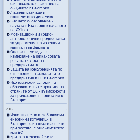
финансовото състояние на
общините в България
Лихвени равнища и
икономическа динамика
Висшето образование и
науката в България в началото
на ХХІ век
Мотивационни и социо-
антропологични предпоставки
за управление на човешкия
капитал във фирмата
Оценка на методи за
измерване на финансовата
резултативност на
предприятията
Защита на конкуренцията по
отношение на съвместните
предприятия в ЕС и България
Икономически аспекти на
образователните практики на
страните от ЕС - възможности
за приложение на опита им в
България
2012
Използване на възобновяеми
енергийни източници в
България: финансови аспекти
при постигане ангажиментите
към ЕС
Кризата в европейските