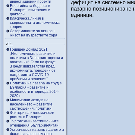
инвестиционни проекти
дефицит на системно ми
Енергийната бедност в
пазарно позициониране н
България: измерения и
фактори
единици.
Класическа линия в
съвременната икономическа
теория
Детерминанти за активен
живот на възрастните хора
2021
Годишен доклад 2021
„Икономическо развитие и
политики в България: оценки и
очаквания“. Тема на фокус:
„Предизвикателства пред
икономиката, породени от
пандемията COVID-19:
проблеми и решения“
Политики на пазара на труд в
България - развитие и
особености в периода 2014-
2020 г.
Минимални доходи на
населението – развитие,
съотношения, политики
Фактори на икономически
растеж в България
Търговско-инвестиционните
отношения България-Китай
Устойчивост на завръщането и
фактори за последваща