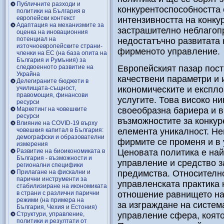
Публичните разходи и
конкурентоспособността 
политики на България в
европейски контекст
интензивността на конку
Адаптация на механизмите за
застрашително неблагопр
оценка на иновационния
потенциал на
недостатъчно развитата 
източноевропейските страни-
фирменото управление.
членки на ЕС (на база опита на
България и Румъния) за
следвоенното развитие на
Европейският пазар пост
Украйна
качествени параметри и 
Делегираните бюджети в
училищата-същност,
икономическите и експло
правомощия, финансови
услугите. Това високо н
ресурси
Маркетинг на човешките
своеобразна бариера и в
ресурси
възможностите за конкур
Влияние на COVID-19 върху
човешкия капитал в България:
елемента уникалност. Не
демографски и образователни
фирмите се променя и в 
измерения
Развитие на биоикономиката в
Ценовата политика е най
България - възможности и
управление и средство з
регионални специфики
Прилагане на фискални и
предимства. Относително
парични инструменти за
управленската практика 
стабилизиране на икономиката
в страни с различни парични
отношение равнището на
режими (на примера на
за изграждане на система
България, Чехия и Естония)
Структури, управление,
управление сфера, която
политики и резултати от