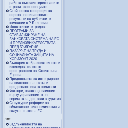
работа със заинтересованите
страни в корпорациите
Стойностна концепция за
оценка на финансовите
резултати на публичните
компании в Р. България
Иновативните градове
ПРОГРАМИ ЗА
СТАБИЛИЗИРАНЕ НА
БАНКОВАТА СИСТЕМА НА ЕС
И ПРЕДИЗВИКАТЕЛСТВАТА
ПРЕД БЪЛГАРИЯ
ПАЗАРЪТ НА ТРУДА И
СОЦИАЛНАТА ЗАЩИТА НА
ХОРИЗОНТ 2020
България в образователното и
изследователското
пространство на Югоизточна
Европа
Предпоставки за интегриране
на селскостопанската и
продоволствената политики
Фактори, оказващи влияние
върху управлението на
веригата за доставки в туризма
Структурни реформи за
сближаване в икономическия и
валутен съюз на ЕС
2015
Задлъжнялостта на