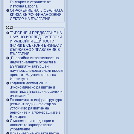
България и страните от
Източна Европа
ОТРАЖЕНИЕ НА ГЛОБАЛНАТА
КРИЗА ВЪРХУ ФИНАНСОВИЯ
СЕКТОР НА БЪЛГАРИЯ
2013
ТЪРСЕНЕ И ПРЕДЛАГАНЕ НА
НАУЧНО-ИЗСЛЕДОВАТЕЛСКИ
И РАЗВОЙНИ ДЕЙНОСТИ
(НИРД) В СЕКТОРИ БИЗНЕС И
ДЪРЖАВНО УПРАВЛЕНИЕ В
БЪЛГАРИЯ
„Енергийна интензивност на
индустриалните отрасли в
България” – завършен
научноизследователски проект,
приет от Научния съвет на
Института
Годишен доклад 2013
„Икономическо развитие и
политика в България: оценки и
очаквания“
Екологичната инфраструктура
(сегмент води) – фактор за
устойчиво развитие на
регионите и агломерациите в
България
Съвременни тенденции в
японското корпоративно
управление
Влиянието на кризата върху