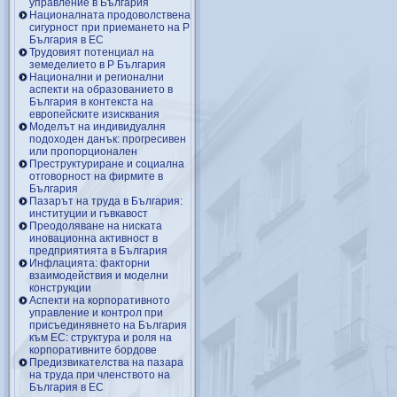
управление в България
Националната продоволствена
сигурност при приемането на Р
България в ЕС
Трудовият потенциал на
земеделието в Р България
Национални и регионални
аспекти на образованието в
България в контекста на
европейските изисквания
Моделът на индивидуалня
подоходен данък: прогресивен
или пропорционален
Преструктуриране и социална
отговорност на фирмите в
България
Пазарът на труда в България:
институции и гъвкавост
Преодоляване на ниската
иновационна активност в
предприятията в България
Инфлацията: факторни
взаимодействия и моделни
конструкции
Аспекти на корпоративното
управление и контрол при
присъединявнето на България
към ЕС: структура и роля на
корпоративните бордове
Предизвикателства на пазара
на труда при членството на
България в ЕС