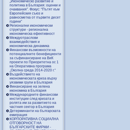
„Икономическо развитие и
политика в България: оценки и
очаквания”. Фокус: “Пътят към
Европейския съюз и
равносметка от първите десет
години”
Регионални икономически
структури - регионална
икономическа ефективност
Междуотраслови
взаимодействия и
икономическа динамика
Финансови възможности на
потенциалните бенефициенти
за съфинансиране на ВиК
проекти по Приоритетна ос 1
на Оперативна програма
„Околна среда 2014-2020 г.“
Въздействието на
икономическата криза върху
уязвими групи в България
Финансиране на зелена
икономика в България
Международните финансови
институции след кризата и
ролята им за развитието на
частния сектор в България
Детерминанти на българската
емиграция
КОРПОРАТИВНА СОЦИАЛНА
ОТГОВОРНОСТ НА
БЪЛГАРСКИТЕ ФИРМИ -