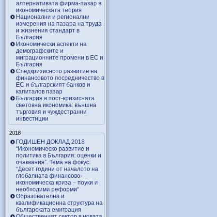
алтернативата фирма-пазар в
икономическата теория
Национални и регионални
измерения на пазара на труда
и жизнения стандарт в
България
Икономически аспекти на
демографските и
миграционните промени в ЕС и
България
Следкризисното развитие на
финансовото посредничество в
ЕС и българският банков и
капиталов пазар
България в пост-кризисната
световна икономика: външна
търговия и чуждестранни
инвестиции
2018
ГОДИШЕН ДОКЛАД 2018
“Икономическо развитие и
политика в България: оценки и
очаквания”. Тема на фокус:
“Десет години от началото на
глобалната финансово-
икономическа криза – поуки и
необходими реформи“
Образователна и
квалификационна структура на
българската емиграция
Общественият сектор в новата