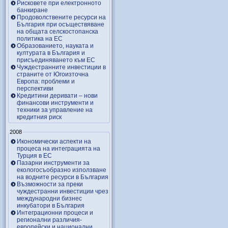
Рисковете при електронното
банкиране
Продоволствените ресурси на
България при осъществяване
на общата селскостопанска
политика на ЕС
Образованието, науката и
културата в България и
присъединяването към ЕС
Чуждестранните инвестиции в
страните от Югоизточна
Европа: проблеми и
перспективи
Кредитини деривати – нови
финансови инструменти и
техники за управление на
кредитния риск
2008
Икономически аспекти на
процеса на интеграцията на
Турция в ЕС
Пазарни инструменти за
екологосъобразно използване
на водните ресурси в България
Възможности за преки
чуждестранни инвестиции чрез
международни бизнес
инкубатори в България
Интеграционни процеси и
регионални различия-
европейски и национални