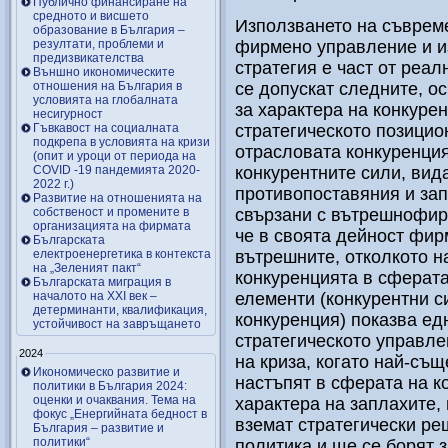
Публично финансиране на
средното и висшето
Използването на съвреме
образование в България –
резултати, проблеми и
фирмено управление и и
предизвикателства
стратегия е част от реал
Външно икономическите
отношения на България в
се допускат следните, ос
условията на глобалната
за характера на конкуре
несигурност
Гъвкавост на социалната
стратегическото позицио
подкрепа в условията на кризи
отрасловата конкуренция
(опит и уроци от периода на
COVID -19 пандемията 2020-
конкурентните сили, вид
2022 г.)
противопоставяния и зап
Развитие на отношенията на
собственост и промените в
свързани с вътрешнофир
организацията на фирмата
че в своята дейност фир
Българската
електроенергетика в контекста
вътрешните, отколкото н
на „Зеленият пакт“
конкуренцията в сферата
Българската миграция в
началото на ХХІ век –
елементи (конкурентни с
детерминанти, квалификация,
конкуренция) показва ед
устойчивост на завръщането
стратегическото управле
2024
на криза, когато най-съ
Икономическо развитие и
настъпят в сферата на к
политики в България 2024:
оценки и очаквания. Тема на
характера на заплахите,
фокус „Енергийната бедност в
вземат стратегически ре
България – развитие и
политики“
политика и ще се борят 