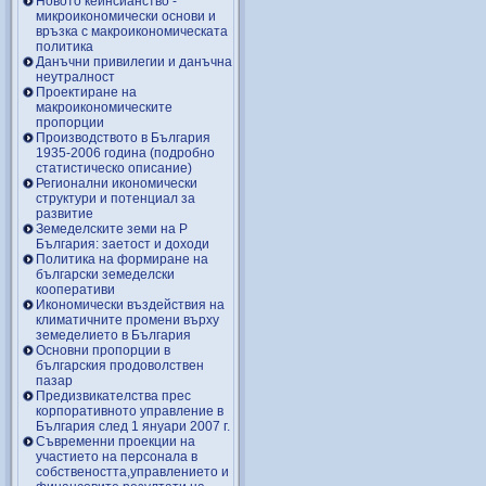
Новото кейнсианство -
микроикономически основи и
връзка с макроикономическата
политика
Данъчни привилегии и данъчна
неутралност
Проектиране на
макроикономическите
пропорции
Производството в България
1935-2006 година (подробно
статистическо описание)
Регионални икономически
структури и потенциал за
развитие
Земеделските земи на Р
България: заетост и доходи
Политика на формиране на
български земеделски
кооперативи
Икономически въздействия на
климатичните промени върху
земеделието в България
Основни пропорции в
българския продоволствен
пазар
Предизвикателства прес
корпоративното управление в
България след 1 януари 2007 г.
Съвременни проекции на
участието на персонала в
собствеността,управлението и