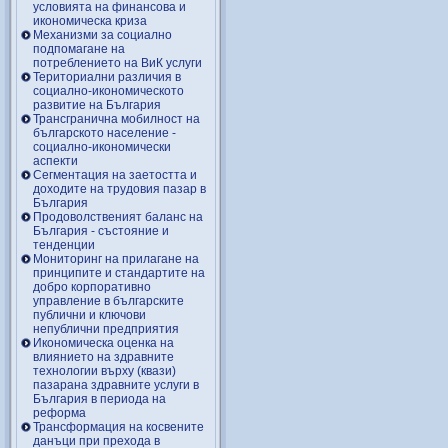
условията на финансова и
икономическа криза
Механизми за социално
подпомагане на
потреблението на ВиК услуги
Териториални различия в
социално-икономическото
развитие на България
Трансгранична мобилност на
българското население -
социално-икономически
аспекти
Сегментация на заетостта и
доходите на трудовия пазар в
България
Продоволственият баланс на
България - състояние и
тенденции
Мониторинг на прилагане на
принципите и стандартите на
добро корпоративно
управление в българските
публични и ключови
непублични предприятия
Икономическа оценка на
влиянието на здравните
технологии върху (квази)
пазарана здравните услуги в
България в периода на
реформа
Трансформация на косвените
данъци при прехода в