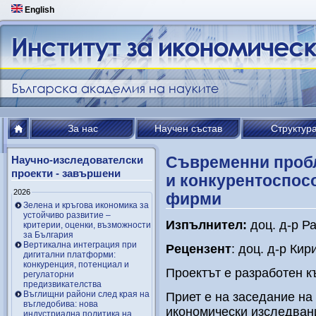
English
За нас
Научен състав
Структур
Съвременни пробл
Научно-изследователски
проекти - завършени
и конкурентоспос
2026
фирми
Зелена и кръгова икономика за
устойчиво развитие –
Изпълнител:
доц. д-р Р
критерии, оценки, възможности
за България
Вертикална интеграция при
Рецензент
: доц. д-р Ки
дигитални платформи:
конкуренция, потенциал и
Проектът е разработен к
регулаторни
предизвикателства
Въглищни райони след края на
Приет е на заседание на
въгледобива: нова
икономически изследвани
индустриална политика на