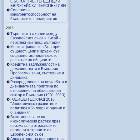
СЪСТОЯНИЕ, ТЕНДЕНЦИИ,
ЕВРОПЕЙСКИ ПЕРСПЕКТИВИ
Синергия и
конкурентоспособност на
българските предприятия
2016
Търговията с храни между
Европейския съюз и Китай –
перспективи пред България
Местни финанси в България -
същност, цели и връзки със
социално-икономическото
развитие на общините
Кредитна задлъжнялост на
домакинствата в България.
Проблемни зони, състояние и
динамика
Разпределение на печалбата и
дивидентната политика по
отношение на обществения
сектор в България (1991-2013)
ГОДИШЕН ДОКЛАД 2016
"Икономическо развитие и
политики в България: оценки и
очаквания"
Възстановяване на
икономическия растеж през
призмата на отрасловите
промени в страните от
Европейския съюз
Адекватност на принципите за