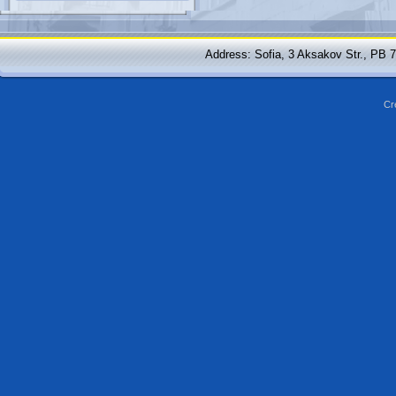
Address: Sofia, 3 Aksakov Str., PB 
Cr