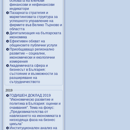
основата на ключови
финансови и нефинансови
индикатори
Пазарната стратегия и
маркетинговата структура за
успешното управление на
фирмите във Велико Търново и
областта
Дигитализация на българската
икономика
Ефективен обхват на
общинските публични услуги
Приобщаващо регионално
развитие – социални,
икономически и екологични
измерения
Академичната сфера и
бизнесът в България:
състояние и възможности за
разширяване на
сътрудничеството
2019
ГОДИШЕН ДОКЛАД 2019
“Икономическо развитие и
политика в България: оценки и
очаквания”. Тема на фокус:
„Предизвикателства от
навлизането на икономиката в
низходяща фаза на бизнес
цикъла”
Институционален анализ на