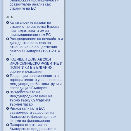
българската промишленост -
сравнителен анализ със
страните на ЕС
2014
Капиталовите пазари на
страни от югоизточна Европа
при подготовката им за
присъединяване към ЕС
Разпределение на печалбата и
дивидентна политика по
отношение на обществения
сектор в България (1991-2014
г.)
ГОДИШЕН ДОКЛАД 2014
ИКОНОМИЧЕСКО РАЗВИТИЕ И
ПОЛИТИКИ В БЪЛГАРИЯ:
оценки и очаквания
Тенденции на измененията в
корпоративното управление на
международни банкови групи и
последици в България
Въздействието на
международните цени на
зърно върху българския
зърнен пазар
Рисков капитал в ЕС:
възможности за достъп на
българските фирми до нови
форми на финансиране
Пазарна стратегия на
българските предприятия в