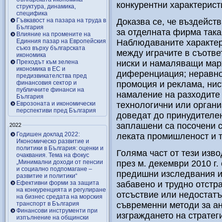
конкурентни характерист
структура, динамика,
специфика
Гъвкавост на пазара на труда в
Доказва се, че въздейств
България
за отделната фирма така
Влияние на промените на
Единния пазар на Европейския
Наблюдаваните характер
съюз върху българската
между играчите в съотве
икономика
Преходът към зелена
ниски и намаляващи мар
икономика в ЕС и
диференциация; неравном
предизвикателства пред
финансовия сектор и
промоция и реклама, нис
публичните финанси на
намаление на разходите 
България
Еврозоната и икономически
технологични или органи
перспективи пред България
доведат до принудителен
заплашени са посочени с
2022
Годишен доклад 2022:
леката промишленост и т
Икономическо развитие и
политики в България: оценки и
Голяма част от тези изв
очаквания. Тема на фокус
„Минимални доходи от пенсии
през м. декември 2010 г.
и социално подпомагане –
предишни изследвания и 
развитие и политики“
Ефективни форми за защита
забавено и трудно отстр
на конкуренцията и регулиране
отсъствие или недостат
на бизнес средата на морския
транспорт в България
съвременни методи за ан
Финансови инструменти при
изграждането на стратег
изпълнение на общински