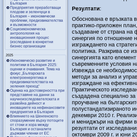
България
Предприятия преработващи
Резул
тати
:
плодове и зеленчуци в
България – икономически
Обоснована е връзката в
проблеми, предизвикателства
практико-приложен план
и възможности
Социоикономическа
създаване от страна на 
антропология на
синергия по отношение н
иновационния процес
(изследване в конкретни
изграждането на страте
бизнес организации
политика. Разкрива се и
2025
синергията като елемент
Икономическо развитие и
съвременните условия на
политики в България 2025:
оценки и очаквания. Тема на
Извежда се необходимос
фокус „Българската
методи за анализ и упра
електроенергетика и
предизвикателствата на
изграждане на ефективна
зеления преход“
Практическото изследва
Оценка на достоверността при
представяне на данни за
създадена специално за 
научноизследователската и
проучване на българскит
развойна дейност и
иновациите на нефинансовите
полустандатизираното ин
предприятия в България
декември 2010 г. Реализ
Влиянието на Шенгенското
споразумение върху потоците
и мениджъри на фирми в
от стоки и хора между
резултати от изследвани
България и останалите
държави членки от ЕС
октомври 2009 г. и юни 20