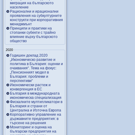
миграция на българското
население
Рационални и ирационални
проявления на субкултурните
конструкти при корпоративния
мениджмънт
Принципи и практики на
стопанки субекти с трайно
влияние върху българското
общество
2020
Годишен доклад 2020
„Икономическо развитие и
политика в България: оценки и
очаквания“. Тема на фокус:
„Пенсионният модел в
България: проблеми и
перспективи“
Икономически растеж и
конвергенция в ЕС
България в международната
икономическа специализация
Фискалните мултипликатори в
България и страни от
Централна и Източна Европа
Корпоративно управление на
държавните предприятия: в
търсене на решения
Мониторинг и оценка на
български предприятия на