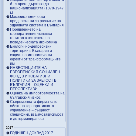
българска държава до
национализацията (1879-1947
г.)
Макроикономически
предпоставки за развитие на
здравната система в България
Проявлението на
корпоративния човешки
капитал в контекста на
поведенческата икономика
Екологично-депресивни
територии в България и
социално-икономически
ефекти от трансформациите
им
ИНВЕСТИЦИИТЕ НА
ЕВРОПЕЙСКИЯ СОЦИАЛЕН
ФОНД В ИНОВАТИВНИ
ПОЛИТИКИ ЗА ЗАЕТОСТ В
БЪЛГАРИЯ – OЦЕНКИ И
ПЕРСПЕКТИВИ
Оценка на импортоемкостта на
българския износ
Съвременната фирма като
обект на корпоративното
управление – същност,
специфики, взаимозависимост
и детерминираност
2017
ГОДИШЕН ДОКЛАД 2017