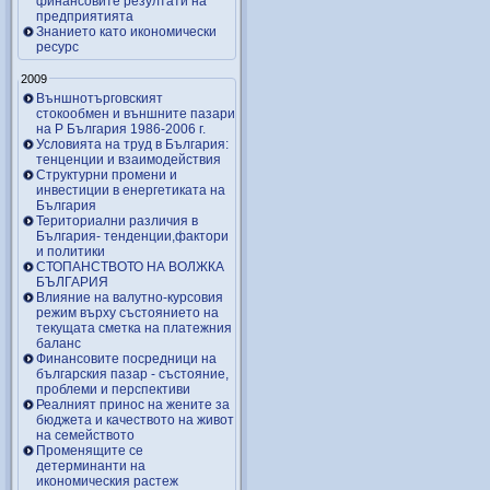
финансовите резултати на
предприятията
Знанието като икономически
ресурс
2009
Външнотърговският
стокообмен и външните пазари
на Р България 1986-2006 г.
Условията на труд в България:
тенценции и взаимодействия
Структурни промени и
инвестиции в енергетиката на
България
Териториални различия в
България- тенденции,фактори
и политики
СТОПАНСТВОТО НА ВОЛЖКА
БЪЛГАРИЯ
Влияние на валутно-курсовия
режим върху състоянието на
текущата сметка на платежния
баланс
Финансовите посредници на
българския пазар - състояние,
проблеми и перспективи
Реалният принос на жените за
бюджета и качеството на живот
на семейството
Променящите се
детерминанти на
икономическия растеж