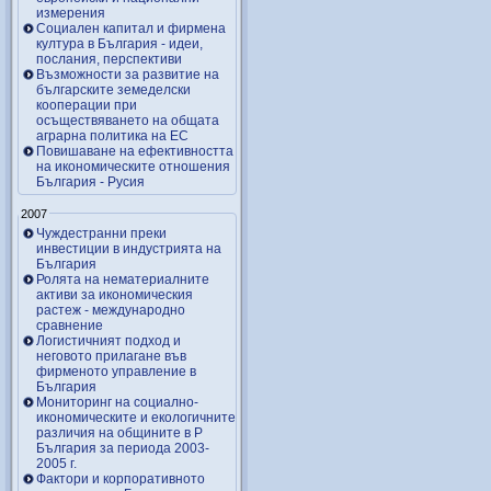
измерения
Социален капитал и фирмена
култура в България - идеи,
послания, перспективи
Възможности за развитие на
българските земеделски
кооперации при
осъществяването на общата
аграрна политика на ЕС
Повишаване на ефективността
на икономическите отношения
България - Русия
2007
Чуждестранни преки
инвестиции в индустрията на
България
Ролята на нематериалните
активи за икономическия
растеж - международно
сравнение
Логистичният подход и
неговото прилагане във
фирменото управление в
България
Мониторинг на социално-
икономическите и екологичните
различия на общините в Р
България за периода 2003-
2005 г.
Фактори и корпоративното