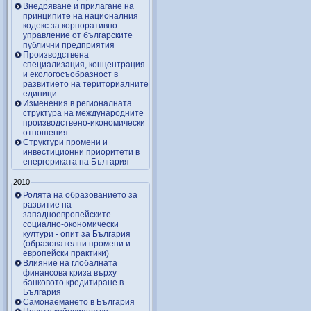
Внедряване и прилагане на
принципите на националния
кодекс за корпоративно
управление от българските
публични предприятия
Производствена
специализация, концентрация
и екологосъобразност в
развитието на териториалните
единици
Изменения в регионалната
структура на международните
производствено-икономически
отношения
Структури промени и
инвестиционни приоритети в
енергериката на България
2010
Ролята на образованието за
развитие на
западноевропейските
социално-окономически
култури - опит за България
(образователни промени и
европейски практики)
Влияние на глобалната
финансова криза върху
банковото кредитиране в
България
Самонаемането в България