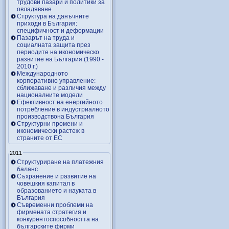
трудови пазари и политики за
овладяване
Структура на данъчните
приходи в България:
специфичност и деформации
Пазарът на труда и
социалната защита през
периодите на икономическо
развитие на България (1990 -
2010 г.)
Международното
корпоративно управление:
сближаване и различия между
националните модели
Ефективност на енергийното
потребление в индустриалното
производствона България
Структурни промени и
икономически растеж в
страните от ЕС
2011
Структуриране на платежния
баланс
Съхранение и развитие на
човешкия капитал в
образованието и науката в
България
Съвременни проблеми на
фирмената стратегия и
конкурентоспособността на
българските фирми