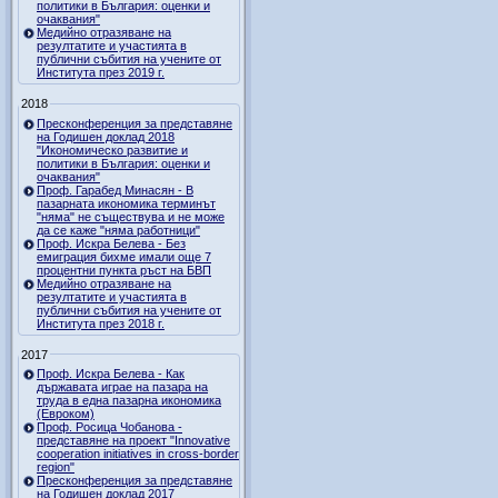
политики в България: оценки и
очаквания"
Медийно отразяване на
резултатите и участията в
публични събития на учените от
Института през 2019 г.
2018
Пресконференция за представяне
на Годишен доклад 2018
"Икономическо развитие и
политики в България: оценки и
очаквания"
Проф. Гарабед Минасян - В
пазарната икономика терминът
"няма" не съществува и не може
да се каже "няма работници"
Проф. Искра Белева - Без
емиграция бихме имали още 7
процентни пункта ръст на БВП
Медийно отразяване на
резултатите и участията в
публични събития на учените от
Института през 2018 г.
2017
Проф. Искра Белева - Как
държавата играе на пазара на
труда в една пазарна икономика
(Евроком)
Проф. Росица Чобанова -
представяне на проект "Innovative
cooperation initiatives in cross-border
region"
Пресконференция за представяне
на Годишен доклад 2017