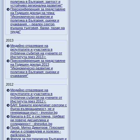
политика в България: заетост и
устойчиво регионална развитие"
Пресконференция за представяне
на Годишен доклад на тема:
"Икономическо развитие и
политика в България: оценки и
очаквания. – реален сектор,
външна търговия, банки, пазар на
труда"
2013
Медийно отразяване на
резултатите и участията в
публични събития на учените от
Института през 2013 г.
Пресконференция за представяне
на Годишен доклад 2013
"Икономическо развитие и
политики в България: оценки и
очаквания"
2012
Медийно отразяване на
резултатите и участията в
публични събития на учените от
Института през 2012 г.
БАН: Банките кредитират сектори с
бърза възвращаемост, не и
генериращи ръст - investor.bg
Кризата в ЕС е системна, трябват
ни повече дисциплина и
солидарност - dnesplus.bg
Проф. Митко Димитров: Плоският
данък е справедлив и полезен -
dariknews.bg
Форум за посткризисна България и