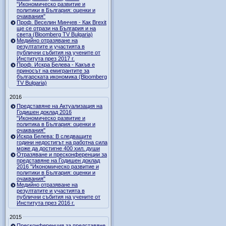
"Икономическо развитие и
политики в България: оценки и
очаквания"
Проф. Веселин Минчев - Как Brexit
ще се отрази на България и на
света (Bloomberg TV Bulgaria)
Медийно отразяване на
резултатите и участията в
публични събития на учените от
Института през 2017 г.
Проф. Искра Белева - Какъв е
приносът на емигрантите за
българската икономика (Bloomberg
TV Bulgaria)
2016
Представяне на Актуализация на
Годишен доклад 2016
"Икономическо развитие и
политика в България: оценки и
очаквания"
Искра Белева: В следващите
години недостигът на работна сила
може да достигне 400 хил. души
Отразяване и пресконференции за
представяне на Годишен доклад
2016 "Икономическо развитие и
политики в България: оценки и
очаквания"
Медийно отразяване на
резултатите и участията в
публични събития на учените от
Института през 2016 г.
2015
Пресконференция за представяне