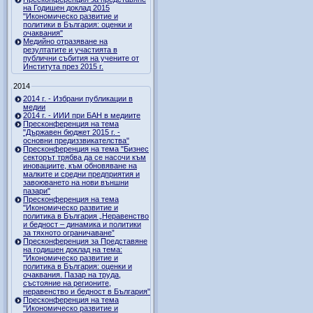
на Годишен доклад 2015
"Икономическо развитие и
политики в България: оценки и
очаквания"
Медийно отразяване на
резултатите и участията в
публични събития на учените от
Института през 2015 г.
2014
2014 г. - Избрани публикации в
медии
2014 г. - ИИИ при БАН в медиите
Пресконференция на тема
"Държавен бюджет 2015 г. -
основни предиззвикателства"
Пресконференция на тема "Бизнес
секторът трябва да се насочи към
иновациите, към обновяване на
малките и средни предприятия и
завоюването на нови външни
пазари"
Пресконференция на тема
"Икономическо развитие и
политика в България „Неравенство
и бедност – динамика и политики
за тяхното ограничаване”
Пресконференция за Представяне
на годишен доклад на тема:
"Икономическо развитие и
политика в България: оценки и
очаквания. Пазар на труда,
състояние на регионите,
неравенство и бедност в България"
Пресконференция на тема
"Икономическо развитие и