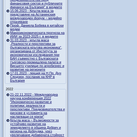
финансовия сектор и публичните
финанси на България“ в медиите
15.06.2023 - Кръгла маса за
представяне на Астанинския
международен форум – медийно
отразяване
Проф. Даниела Бобева в китайски
медии
Макроикономическата прогноза на
ИИИ за 2023-2025 г. в медиите
31.03.2023 - кръгла маса
„Реалности и перспективи за
българската кръгова икономика”,
организирана от Института за
икономически изследвания при
БАН съвместно с Българската
търговско-промишлена палата и
Висшето училище по агробизнес и
развитие на регионите
17.01.2023 - лекция на Н.Пр. Дун
Сяодзюн, посланик на КНР в
България
2022
21-22.11.2022 - Международна
научна конференция 2022
"Икономическо развитие и
политики: реалности и
перспективи. Предизвикателства и
рискове в условията на
наслагващи се кризи"
Кръгла маса – Възможности за
устойчиво развитие на
земеделието в община Добрич и
региона на Добруджа, чрез
увеличаване добавената стойност