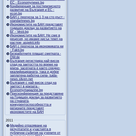
ЕС - Economynews.bg
Конференция за посткризисното
развитие на България и ЕС -
econ.bg
БАН с прогноза за 1,3 на сто ръст -
standartnews.bg
Икономистите на БАН представят
годишен доклад за развитието на
БГ - Vesti.bg
Икономистите на БАН: Не сме в
рецесия, но имаме нисък темп на
растеж- aspekti.info
БАН с прогноза за икономиката ни
- Fakti.bg
Безработните плащат сметката -
DW.de
България регистрира най-висок
спад на заетостта по време на
криза, засегната е както средно-
квалифицираната, така и добре
заплатена работна сила- tuida-
news.sliven.net
България с най-висок спад на
заетост в кризата -
Economymagazine.bg
Пресконференция за представяне
на Годишен доклад за развитието
на страната,
конкурентоспособността и
регионите представят
икономистите на БАН
2011
Медийно отразяване на
резултатите и участията в
публични събития на учените от