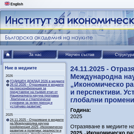
English
За нас
Научен състав
Структур
24.11.2025 - Отраз
Ние в медиите
Международна нау
2026
ГОДИШЕН ДОКЛАД 2026 в медиите
„Икономическо ра
26.02.2026 - Отразяване в медиите
на пресконференция за
и перспективи. Ус
представяне на първия етап от
Националната научна програма
глобални промени
„Критични и стратегически
суровини за зелен преход и
устойчиво развитие“
Година:
2025
2025
24.11.2025 - Отразяване в медиите
на Международна научна
Отразяване в медиите н
конференция 2025 „Икономическо
развитие и политики: реалности и
2025 „Икономическо ра