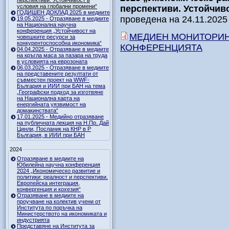
перспективи. Устойчивост в
условия на глобални промени“
перспективи. Устойчив
ГОДИШЕН ДОКЛАД 2025 в медиите
проведена на 24.11.2025 
19.05.2025 - Отразяване в медиите
на Национална научна
конференция „Устойчивост на
МЕДИЕН МОНИТОРИН
човешките ресурси за
конкурентоспособна икономика“
КОНФЕРЕНЦИЯТА
04.04.2025 - Отразяване в медиите
на кръгла маса за пазара на труда
в условията на еврозоната
06.03.2025 - Отразяване в медиите
на представените резултати от
съвместен проект на WWF-
България и ИИИ при БАН на тема
„Географски подход за изготвяне
на Национална карта на
енергийната уязвимост на
домакинствата“
17.01.2025 - Медийно отразяване
на публичната лекция на Н.Пр. Дай
Цинли, Посланик на КНР в Р
България, в ИИИ при БАН
2024
Отразяване в медиите на
Юбилейна научна конференция
2024 „Икономическо развитие и
политики: реалност и перспективи.
Европейска интеграция,
конвергенция и кохезия“
Отразяване в медиите на
проучване на колектив учени от
Института по поръчка на
Министерството на икономиката и
индустрията
Представяне на Института за