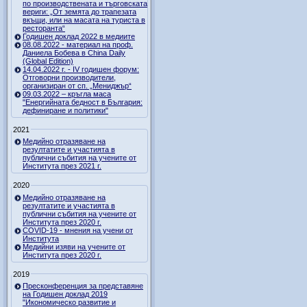
по производствената и търговската
вериги: „От земята до трапезата
вкъщи, или на масата на туриста в
ресторанта“
Годишен доклад 2022 в медиите
08.08.2022 - материал на проф.
Даниела Бобева в China Daily
(Global Edition)
14.04.2022 г. - IV годишен форум:
Отговорни производители,
организиран от сп. „Мениджър“
09.03.2022 – кръгла маса
"Енергийната бедност в България:
дефиниране и политики"
2021
Медийно отразяване на
резултатите и участията в
публични събития на учените от
Института през 2021 г.
2020
Медийно отразяване на
резултатите и участията в
публични събития на учените от
Института през 2020 г.
COVID-19 - мнения на учени от
Института
Медийни изяви на учените от
Института през 2020 г.
2019
Пресконференция за представяне
на Годишен доклад 2019
"Икономическо развитие и