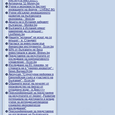
Института през 2011 г.
Антинаука ‘11-Money.bg
Учени и икономисти бистрят
иновациите на форум - LIVEBIZ.BG
Учени обсъждат иновационното
развитие на българската
икономика - Vesti.bg
Децата ни в Испания забравят
български - Monitor.bg
Българите в Испания нямат
намерение да се връщат -
LiveNews.bg
Нашите "испанци" не искат да се
връщат - в. Стандарт
Нагласи за инвестиции във
финансови инструменти - Econ.bg
50% от българите не биха
инвестирали в акции -Bnews.bg
Представяне на резултатите от
изследване на корпоративното
управление - Econ.bg
Изследване на ЕС показва, че
страната ни е "умерен иноватор" -
News.Burgas24.bg
Дискусия: "Структурни реформи в
Европейския съюз и участието на
България" - Econ.bg
Общините могат да печелят от
производство на биогаз от
отпадните води - в.Днес<+>
Пресконференция за предстаняне
на резултатите от проект „Развитие
потенциала на докторанти и млади
учени за интердисциплинарни
социално-икономически
изследвания"
Пресконференция за представяне
на изследване на българската