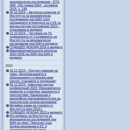
икономически изследвания - БТА,
ЛИК „155 години БАН“, октомври
2024, с. 146
30.10.2024 – Авторски колектив от
Института за икономически
изследвания при БАН сред
наградените в Конкурса на СУБ за
високи научни постижения 2024 –
отразяване в медиите
21.10.2024 – Честване на 75-
годишнината от създаването на
Института за икономически
изследвания при БАН в медиите
ГОДИШЕН ДОКЛАД 2024 в медиите
Макроикономическата прогноза
2024-2026 на ИИИ при БАН в
медиите
2023
18.12.2023 – Научен семинар на
тема „Дигитализацията в
образованието и финансовия
сектор: стандарти и тенденции“
05.12.2023 - Ежегодна научна
конференция 2023 "Икономическо
развитие и политики: реалности и
перспективи. Национални и
европейски предизвикателства на
прехода към зелена икономика"
Медийни изяви на учените от
Института през 2023 г.
ГОДИШЕН ДОКЛАД 2023 в медиите
Изследване на Института за
икономически изследвания при
БАН на тема „Преходът към
зелена икономика в ЕС и
предизвикателства пред