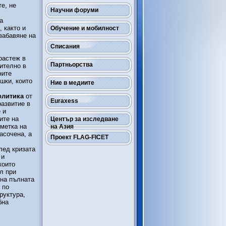
е, не
Научни форуми
а
, както и
Обучение и мобилност
забавяне на
Списания
растеж в
Партньорства
ително в
ните
шки, които
Ние в медиите
олитика
от
Euraxess
развитие в
 и
ите на
Център за изследване
сметка на
на Азия
асочена, а
Проект FLAG-FICET
лед кризата
 и
които
л при
 на пълната
 по
руктура,
бна