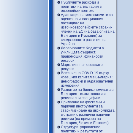
Публичните разходи и
политики на България в
европейски контекст
Адаптация на механизмите за
оценка на иновационния
потенциал на
източноевропейските страни-
членки на ЕС (на база опита на
България и Румъния) за
следвоенното развитие на
Украйна
Делегираните бюджети в
училищата-същност,
правомощия, финансови
ресурси
Маркетинг на човешките
ресурси
Влияние на COVID-19 върху
човешкия капитал в България:
демографски и образователни
измерения
Развитие на биоикономиката в
България - възможности и
регионални специфики
Прилагане на фискални и
парични инструменти за
стабилизиране на икономиката
в страни с различни парични
режими (на примера на
България, Чехия и Естония)
Структури, управление,
политики и резултати от