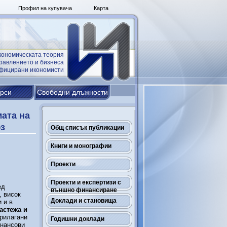
Профил на купувача
Карта
кономическата теория
равлението и бизнеса
ифицирани икономисти
урси
Свободни длъжности
ата на
юз
Общ списък публикации
Книги и монографии
Проекти
Проекти и експертизи с
ед
външно финансиране
, висок
Доклади и становища
 и в
астежа и
прилагани
Годишни доклади
инансови