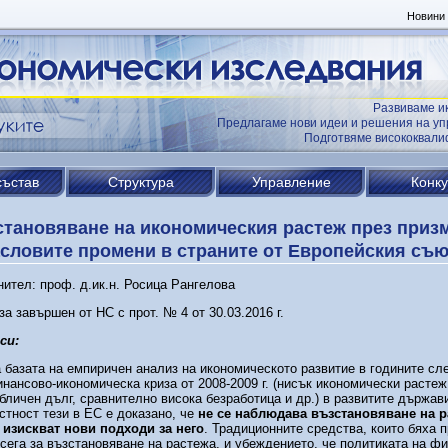
Новини
Развиваме и
Предлагаме нови идеи и решения на уп
Подготвяме висококвал
състав
Структура
Управление
Конк
тановяване на икономическия растеж през призм
словите промени в страните от Европейския съ
ител: проф. д.ик.н. Росица Рангелова
за завършен от НС с прот. № 4 от 30.03.2016 г.
си:
 базата на емпиричен анализ на икономическото развитие в годините сл
нансово-икономическа криза от 2008-2009 г. (нисък икономически растеж
бличен дълг, сравнително висока безработица и др.) в развитите държави
стност тези в ЕС е доказано, че
не се наблюдава възстановяване на р
 изискват
нови подходи за него
. Традиционните средства, които бяха 
сега за възстановяване на растежа, и убеждението, че политиката на ф