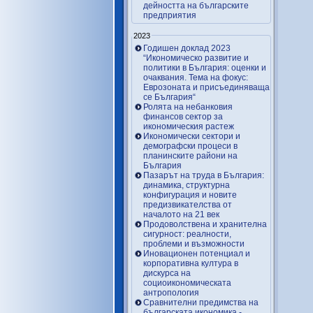
дейността на българските
предприятия
2023
Годишен доклад 2023
“Икономическо развитие и
политики в България: оценки и
очаквания. Тема на фокус:
Еврозоната и присъединяваща
се България“
Ролята на небанковия
финансов сектор за
икономическия растеж
Икономически сектори и
демографски процеси в
планинските райони на
България
Пазарът на труда в България:
динамика, структурна
конфигурация и новите
предизвикателства от
началото на 21 век
Продоволствена и хранителна
сигурност: реалности,
проблеми и възможности
Иновационен потенциал и
корпоративна култура в
дискурса на
социоикономическата
антропология
Сравнителни предимства на
българската икономика -