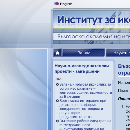
English
За нас
Научен 
Научно-изследователски
Възс
проекти - завършени
отра
2026
Изпълн
Зелена и кръгова икономика за
устойчиво развитие –
Приет 
критерии, оценки, възможности
за България
Прино
Вертикална интеграция при
дигитални платформи:
На
конкуренция, потенциал и
фи
регулаторни
пу
предизвикателства
ча
Въглищни райони след края на
се
въгледобива: нова
до
индустриална политика на