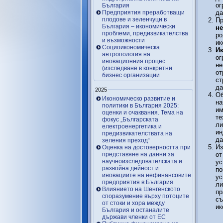
ог
България
Предприятия преработващи
да
плодове и зеленчуци в
Пр
България – икономически
не
проблеми, предизвикателства
ро
и възможности
ик
Социоикономическа
Ик
антропология на
ог
иновационния процес
не
(изследване в конкретни
от
бизнес организации
ст
да
2025
Об
Икономическо развитие и
на
политики в България 2025:
им
оценки и очаквания. Тема на
те
фокус „Българската
ли
електроенергетика и
ин
предизвикателствата на
да
зеления преход“
Из
Оценка на достоверността при
представяне на данни за
от
научноизследователската и
ус
развойна дейност и
по
иновациите на нефинансовите
ус
предприятия в България
ли
Влиянието на Шенгенското
пр
споразумение върху потоците
съ
от стоки и хора между
ик
България и останалите
държави членки от ЕС