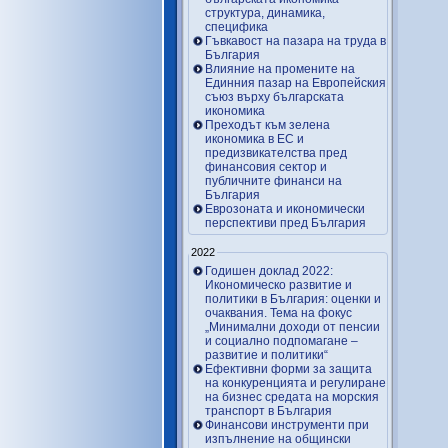
структура, динамика,
специфика
Гъвкавост на пазара на труда в
България
Влияние на промените на
Единния пазар на Европейския
съюз върху българската
икономика
Преходът към зелена
икономика в ЕС и
предизвикателства пред
финансовия сектор и
публичните финанси на
България
Еврозоната и икономически
перспективи пред България
2022
Годишен доклад 2022:
Икономическо развитие и
политики в България: оценки и
очаквания. Тема на фокус
„Минимални доходи от пенсии
и социално подпомагане –
развитие и политики“
Ефективни форми за защита
на конкуренцията и регулиране
на бизнес средата на морския
транспорт в България
Финансови инструменти при
изпълнение на общински