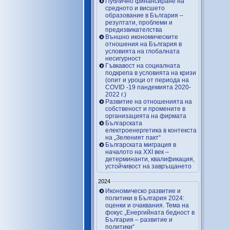
Публично финансиране на
средното и висшето
образование в България –
резултати, проблеми и
предизвикателства
Външно икономическите
отношения на България в
условията на глобалната
несигурност
Гъвкавост на социалната
подкрепа в условията на кризи
(опит и уроци от периода на
COVID -19 пандемията 2020-
2022 г.)
Развитие на отношенията на
собственост и промените в
организацията на фирмата
Българската
електроенергетика в контекста
на „Зеленият пакт“
Българската миграция в
началото на ХХІ век –
детерминанти, квалификация,
устойчивост на завръщането
2024
Икономическо развитие и
политики в България 2024:
оценки и очаквания. Тема на
фокус „Енергийната бедност в
България – развитие и
политики“