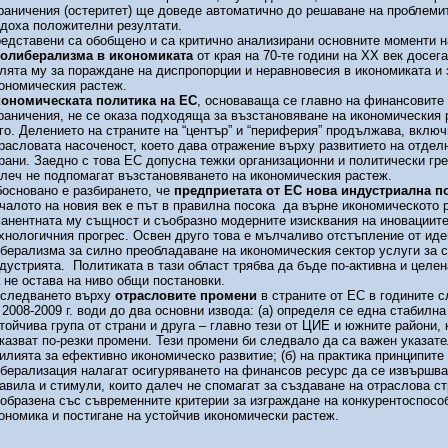
раничения (остеритет) ще доведе автоматично до решаване на проблемит
доха положителни резултати.
едставени са обобщено и са критично анализирани основните моменти н
олиберализма в икономиката
от края на 70-те години на ХХ век досега
лята му за пораждане на диспропорции и неравновесия в икономиката и 
ономическия растеж.
ономическата политика на ЕС
, основаваща се главно на финансовите
раничения, не се оказа подходяща за възстановяване на икономическия 
го. Делението на страните на “център” и “периферия” продължава, включ
расловата насоченост, което дава отражение върху развитието на отдел
рани. Заедно с това ЕС допусна тежки организационни и политически гре
леч не подпомагат възстановяването на икономическия растеж.
основано е разбирането, че
предприетата от ЕС нова индустриална п
чалото на новия век е път в правилна посока да върне икономическото 
анентната му същност и съобразно модерните изисквания на иновациите
хнологичния прогрес. Освен друго това е мълчаливо отстъпление от иде
берализма за силно преобладаване на икономическия сектор услуги за 
дустрията. Политиката в тази област трябва да бъде по-активна и целен
 не остава на ниво общи постановки.
следването върху
отрасловите промени
в страните от ЕС в годините с
 2008-2009 г. води до два основни извода: (а) определя се една стабилна
тойчива група от страни и друга – главно тези от ЦИЕ и южните райони, 
казват по-резки промени. Тези промени би следвало да са важен указате
илията за ефективно икономическо развитие; (б) на практика принципите
берализация налагат осигуряването на финансов ресурс да се извършва
авила и стимули, които далеч не спомагат за създаване на отраслова ст
образена със съвременните критерии за изграждане на конкурентоспосо
ономика и постигане на устойчив икономически растеж.