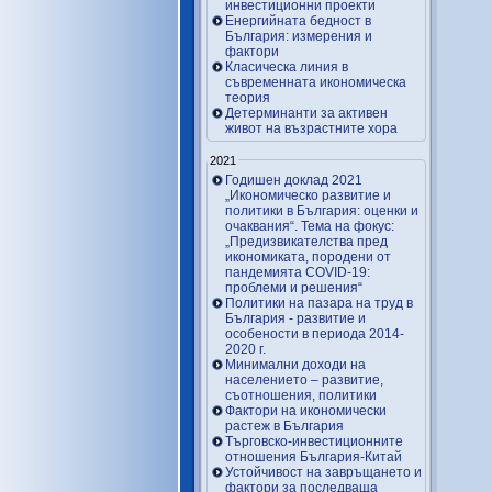
инвестиционни проекти
Енергийната бедност в
България: измерения и
фактори
Класическа линия в
съвременната икономическа
теория
Детерминанти за активен
живот на възрастните хора
2021
Годишен доклад 2021
„Икономическо развитие и
политики в България: оценки и
очаквания“. Тема на фокус:
„Предизвикателства пред
икономиката, породени от
пандемията COVID-19:
проблеми и решения“
Политики на пазара на труд в
България - развитие и
особености в периода 2014-
2020 г.
Минимални доходи на
населението – развитие,
съотношения, политики
Фактори на икономически
растеж в България
Търговско-инвестиционните
отношения България-Китай
Устойчивост на завръщането и
фактори за последваща