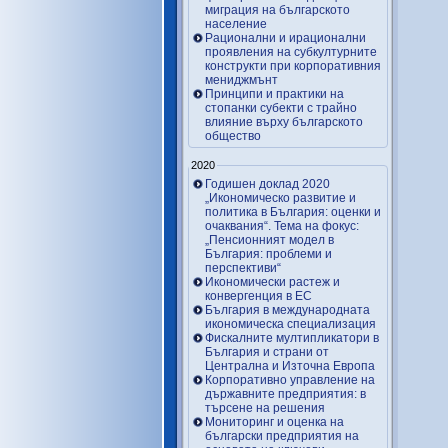
миграция на българското
население
Рационални и ирационални
проявления на субкултурните
конструкти при корпоративния
мениджмънт
Принципи и практики на
стопанки субекти с трайно
влияние върху българското
общество
2020
Годишен доклад 2020
„Икономическо развитие и
политика в България: оценки и
очаквания“. Тема на фокус:
„Пенсионният модел в
България: проблеми и
перспективи“
Икономически растеж и
конвергенция в ЕС
България в международната
икономическа специализация
Фискалните мултипликатори в
България и страни от
Централна и Източна Европа
Корпоративно управление на
държавните предприятия: в
търсене на решения
Мониторинг и оценка на
български предприятия на