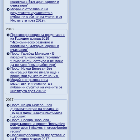
политики в България: оценки и
очаквания"
Медийно отразяване на
резултатите и участията в
публични събития на учените от
Института през 2019 г.
2018
Пресконференция за представяне
на Годишен доклад 2018
"Икономическо развитие и
политики в България: оценки и
очаквания"
Проф. Гарабед Минасян - В
пазарната икономика терминът
"няма" не съществува и не може
да се каже "няма работници"
Проф. Искра Белева - Без
емиграция бихме имали още 7
процентни пункта ръст на БВП
Медийно отразяване на
резултатите и участията в
публични събития на учените от
Института през 2018 г.
2017
Проф. Искра Белева - Как
държавата играе на пазара на
труда в една пазарна икономика
(Евроком)
Проф. Росица Чобанова -
представяне на проект "Innovative
cooperation initiatives in cross-border
region"
Пресконференция за представяне
на Годишен доклад 2017