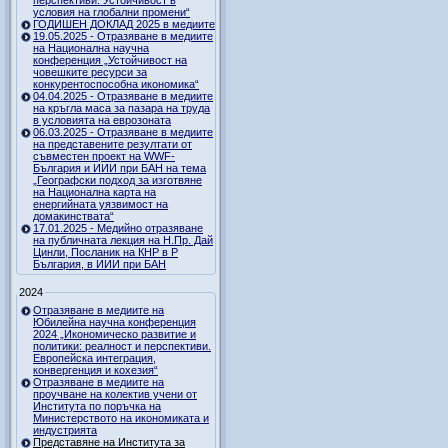
перспективи. Устойчивост в
условия на глобални промени“
ГОДИШЕН ДОКЛАД 2025 в медиите
19.05.2025 - Отразяване в медиите
на Национална научна
конференция „Устойчивост на
човешките ресурси за
конкурентоспособна икономика“
04.04.2025 - Отразяване в медиите
на кръгла маса за пазара на труда
в условията на еврозоната
06.03.2025 - Отразяване в медиите
на представените резултати от
съвместен проект на WWF-
България и ИИИ при БАН на тема
„Географски подход за изготвяне
на Национална карта на
енергийната уязвимост на
домакинствата“
17.01.2025 - Медийно отразяване
на публичната лекция на Н.Пр. Дай
Цинли, Посланик на КНР в Р
България, в ИИИ при БАН
2024
Отразяване в медиите на
Юбилейна научна конференция
2024 „Икономическо развитие и
политики: реалност и перспективи.
Европейска интеграция,
конвергенция и кохезия“
Отразяване в медиите на
проучване на колектив учени от
Института по поръчка на
Министерството на икономиката и
индустрията
Представяне на Института за