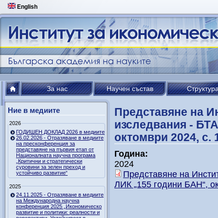
English
За нас
Научен състав
Структур
Представяне на И
Ние в медиите
изследвания - БТА
2026
ГОДИШЕН ДОКЛАД 2026 в медиите
октомври 2024, с. 
26.02.2026 - Отразяване в медиите
на пресконференция за
представяне на първия етап от
Година:
Националната научна програма
„Критични и стратегически
2024
суровини за зелен преход и
Представяне на Инстит
устойчиво развитие“
ЛИК „155 години БАН“, ок
2025
24.11.2025 - Отразяване в медиите
на Международна научна
конференция 2025 „Икономическо
развитие и политики: реалности и