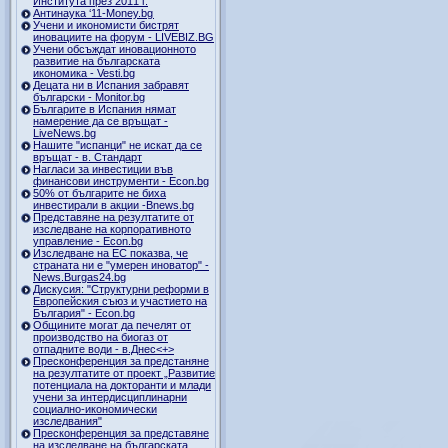
Института през 2011 г.
Антинаука ‘11-Money.bg
Учени и икономисти бистрят
иновациите на форум - LIVEBIZ.BG
Учени обсъждат иновационното
развитие на българската
икономика - Vesti.bg
Децата ни в Испания забравят
български - Monitor.bg
Българите в Испания нямат
намерение да се връщат -
LiveNews.bg
Нашите "испанци" не искат да се
връщат - в. Стандарт
Нагласи за инвестиции във
финансови инструменти - Econ.bg
50% от българите не биха
инвестирали в акции -Bnews.bg
Представяне на резултатите от
изследване на корпоративното
управление - Econ.bg
Изследване на ЕС показва, че
страната ни е "умерен иноватор" -
News.Burgas24.bg
Дискусия: "Структурни реформи в
Европейския съюз и участието на
България" - Econ.bg
Общините могат да печелят от
производство на биогаз от
отпадните води - в.Днес<+>
Пресконференция за предстаняне
на резултатите от проект „Развитие
потенциала на докторанти и млади
учени за интердисциплинарни
социално-икономически
изследвания"
Пресконференция за представяне
на изследване на българската