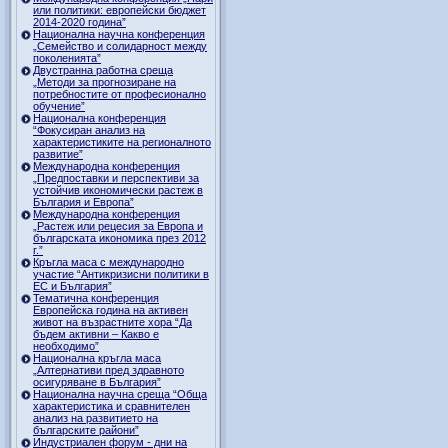
или политики: европейски бюджет
2014-2020 година”
Национална научна конференция
„Семейство и солидарност между
поколенията”
Двустранна работна среща
„Методи за прогнозиране на
потребностите от професионално
обучение”
Национална конференция
“Фокусиран анализ на
характеристиките на регионалното
развитие”
Международна конференция
„Предпоставки и перспективи за
устойчив икономически растеж в
България и Европа”
Международна конференция
„Растеж или рецесия за Европа и
българската икономика през 2012
г.”
Кръгла маса с международно
участие “Антикризисни политики в
ЕС и България”
Тематична конференция
Европейска година на активен
живот на възрастните хора “Да
бъдем активни – Какво е
необходимо”
Национална кръгла маса
„Алтернативи пред здравното
осигуряване в България”
Национална научна среща “Обща
характеристика и сравнителен
анализ на развитието на
българските райони”
Индустриален форум - дни на