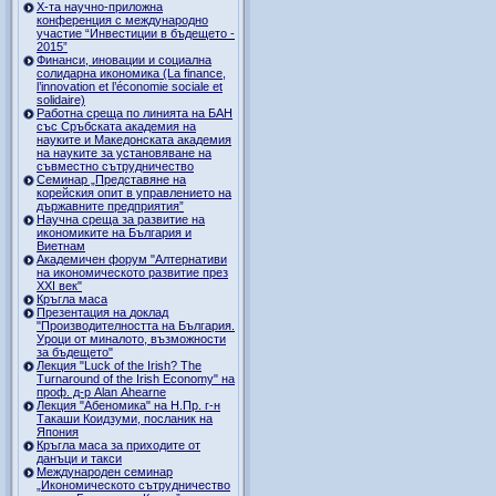
Х-та научно-приложна
конференция с международно
участие “Инвестиции в бъдещето -
2015”
Финанси, иновации и социална
солидарна икономика (La finance,
l’innovation et l’économie sociale et
solidaire)
Работна среща по линията на БАН
със Сръбската академия на
науките и Македонската академия
на науките за установяване на
съвместно сътрудничество
Семинар „Представяне на
корейския опит в управлението на
държавните предприятия”
Научна среща за развитие на
икономиките на България и
Виетнам
Академичен форум "Алтернативи
на икономическото развитие през
XXI век"
Кръгла маса
Презентация на доклад
"Производителността на България.
Уроци от миналото, възможности
за бъдещето"
Лекция "Luck of the Irish? The
Turnaround of the Irish Economy" на
проф. д-р Alan Ahearne
Лекция "Абеномика" на Н.Пр. г-н
Такаши Коидзуми, посланик на
Япония
Кръгла маса за приходите от
данъци и такси
Международен семинар
„Икономическото сътрудничество