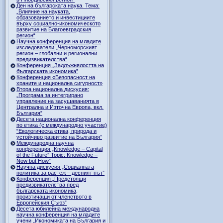
Ден на българската наука. Тема:
„Влияние на науката,
образованието и инвестициите
върху социално-икономическото
развитие на Благоевградския
регион“
Научна конференция на младите
изследователи „Черноморският
регион – глобални и регионални
предизвикателства“
Конференция „Задлъжнялостта на
българската икономика”
Конференция «Безопасност на
храните и национална сигурност»
Втора национална дискусия:
„Програма за интегрирано
управление на засушаванията в
Централна и Източна Европа, вкл.
България”
Десета национална конференция
по етика (с международно участие)
“Екологическа етика, природа и
устойчиво развитие на България”
Международна научна
конференция „Knowledge – Capital
of the Future” Topic: Knowledge –
Now but How”
Научна дискусия „Социалната
политика за растеж – десният път”
Конференция „Предстоящи
предизвикателства пред
българската икономика,
произтичащи от членството в
Европейския Съюз”
Десета юбилейна международна
научна конференция на младите
учени „Икономиката на България и