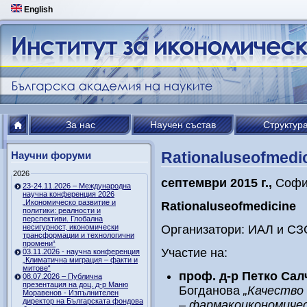
English
За нас
Научен състав
Структур
Rationaluseofmedi
Научни форуми
2026
септември 2015 г.,
Соф
23-24.11.2026 – Международна
научна конференция 2026
„Икономическо развитие и
Rational
use
of
medicine
политики: реалности и
перспективи. Глобална
несигурност, икономически
Организатори: ИАЛ и СЗ
трансформации и технологични
промени“
Участие на:
03.11.2026 - научна конференция
„Климатична миграция – факти и
митове“
проф. д-р Петко Са
08.07.2026 – Публична
презентация на доц. д-р Маню
Богданова
„Качество
Моравенов - Изпълнителен
директор на Българската фондова
– фармакоикономичес