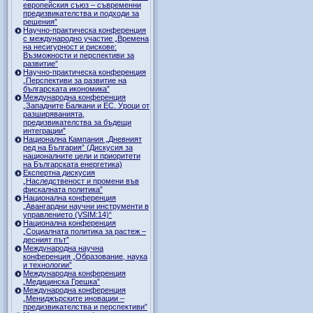
европейския съюз – съвременни
предизвикателства и подходи за
решения”
Научно-практическа конференция
с международно участие „Времена
на несигурност и рискове:
Възможности и перспективи за
развитие”
Научно-практическа конференция
„Перспективи за развитие на
българската икономика”
Международна конференция
„Западните Балкани и ЕС. Уроци от
разширяванията,
предизвикателства за бъдещи
интеграции”
Национална Кампания „Дневният
ред на България” (Дискусия за
националните цели и приоритети
на Българската енергетика)
Експертна дискусия
„Наследственост и промени във
фискалната политика”
Национална конференция
„Авангардни научни инструменти в
управлението (VSIM:14)“
Национална конференция
„Социалната политика за растеж –
десният път”
Международна научна
конференция „Образование, наука
и технологии”
Международна конференция
„Медицинска Грешка”
Международна конференция
„Мениджърските иновации –
предизвикателства и перспективи”