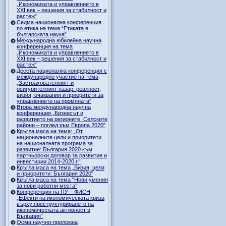
„Икономиката и управлението в
ХХI век – решения за стабилност и
растеж”
Седма национална конференция
по етика на тема “Етиката в
българската наука”
Международна юбилейна научна
конференция на тема
„Икономиката и управлението в
ХХI век – решения за стабилност и
растеж”
Десета национална конференция с
международно участие на тема
„Застрахователният и
осигурителният пазар: реалност,
визия, очаквания и приоритети за
управлението на промяната”
Втора международна научна
конференция „Бизнесът и
развитието на регионите. Селските
райони – поглед към Европа 2020”
Кръгла маса на тема: „От
националните цели и приоритети
на националната програма за
развитие: България 2020 към
партньорски договор за развитие и
инвестиции 2014-2020 г.”
Кръгла маса на тема „Визия, цели
и приоритети: България 2020”
Кръгла маса на тема “Нови умения
за нови работни места”
Конференция на ПУ – ФИСН
„Ефекти на икономическата криза
върху преструктурирането на
икономическата активност в
България”
Осма научно-приложна