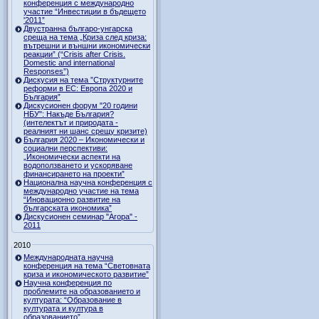
конференция с международно
участие “Инвестиции в бъдещето
'2011”
Двустранна българо-унгарска
среща на тема „Криза след криза:
вътрешни и външни икономически
реакции” (“Crisis after Crisis.
Domestic and international
Responses”)
Дискусия на тема ”Структурните
реформи в ЕС: Европа 2020 и
България”
Дискусионен форум "20 години
НБУ": Накъде България?
(интелектът и природата -
реалният ни шанс срещу кризите)
България 2020 – Икономически и
социални перспективи:
„Икономически аспекти на
водоползването и ускоряване
финансирането на проекти”
Национална научна конференция с
международно участие на тема
“Иновационно развитие на
българската икономика”
Дискусионен семинар "Агора" -
2011
2010
Международната научна
конференция на тема “Световната
криза и икономическото развитие”
Научна конференция по
проблемите на образованието и
културата: “Образование в
културата и култура в
образованието”