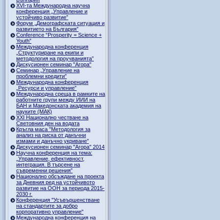
ХVI-та Международна научна
конференция „Управление и
устойчиво развитие”
Форум „Демографската ситуация и
развитието на България”
Conference “Prosperity = Science +
Youth”
Международна конференция
„Структуриране на екипи и
методология на проучванията”
Дискусионен семинар "Агора"
Семинар „Управление на
проблемни кредити”
Международна конференция
„Ресурси и управление”
Международна среща в рамките на
работните групи между ИИИ на
БАН и Македонската академия на
науките (МАК)
XXI Национално честване на
Световния ден на водата
Кръгла маса "Методология за
анализ на риска от данъчни
измами и данъчно укриване”
Дискусионен семинар "Агора" 2014
Научна конференция на тема:
„Управление, ефективност,
интеграция. В търсене на
съвременни решения”
Национално обсъждане на проекта
за Дневния ред на устойчивото
развитие на ООН за периода 2015-
2030 г.
Конференция "Усъвършенстване
на стандартите за добро
корпоративно управление"
Международна конференция на