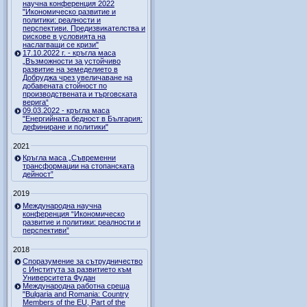
научна конференция 2022
"Икономическо развитие и
политики: реалности и
перспективи. Предизвикателства и
рискове в условията на
наслагващи се кризи"
17.10.2022 г. - кръгла маса
„Възможности за устойчиво
развитие на земеделието в
Добруджа чрез увеличаване на
добавената стойност по
производствената и търговската
верига“
09.03.2022 - кръгла маса
"Енергийната бедност в България:
дефиниране и политики"
2021
Кръгла маса „Съвременни
трансформации на стопанската
дейност”
2019
Международна научна
конференция “Икономическо
развитие и политики: реалности и
перспективи”
2018
Споразумение за сътрудничество
с Института за развитието към
Университета Фудан
Международна работна среща
"Bulgaria and Romania: Country
Members of the EU, Part of the