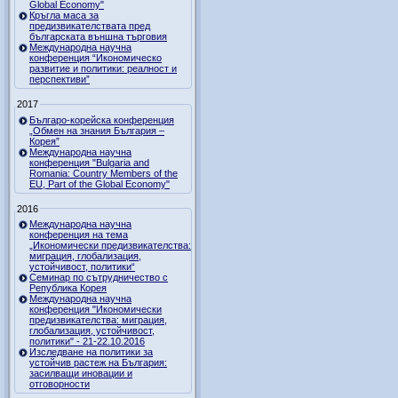
Global Economy"
Кръгла маса за
предизвикателствата пред
българската външна търговия
Международна научна
конференция “Икономическо
развитие и политики: реалност и
перспективи”
2017
Българо-корейска конференция
„Обмен на знания България –
Корея”
Международна научна
конференция "Bulgaria and
Romania: Country Members of the
EU, Part of the Global Economy"
2016
Международна научна
конференция на тема
„Икономически предизвикателства:
миграция, глобализация,
устойчивост, политики“
Семинар по сътрудничество с
Република Корея
Международна научна
конференция "Икономически
предизвикателства: миграция,
глобализация, устойчивост,
политики" - 21-22.10.2016
Изследване на политики за
устойчив растеж на България:
засилващи иновации и
отговорности