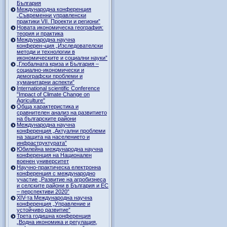
България
Международна конференция
„Съвременни управленски
практики VII. Проекти и региони”
Новата икономическа география:
теория и практика
Международна научна
конферен¬ция „Изследователски
методи и технологии в
икономическите и социални науки”
„Глобалната криза и България –
социално-икономически и
демографски проблеми и
хуманитарни аспекти”
International scientific Conference
"Impact of Climate Change on
Agriculture"
Обща характеристика и
сравнителен анализ на развитието
на българските райони
Международна научна
конференция „Актуални проблеми
на защита на населението и
инфраструктурата”
Юбилейна международна научна
конференция на Национален
военен университет
Научно-практическа електронна
конференция с международно
участие „Развитие на агробизнеса
и селските райони в България и ЕС
– перспективи 2020”
XIV-та Международна научна
конференция „Управление и
устойчиво развитие”
Трета годишна конференция
„Водна икономика и регулация,