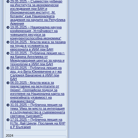
29.05.2025 – Съвместен уебинар
на Института за икономически
изследвания при БАН и
Икономическия институт „М.
Котанян“ към Националната
академия на науките на Република
Армения
19.05.2025 – Национална научна
конференция „Устойчивост на
човешките ресурси за
конкурентоспособна икономика“
04.04.2025 - Кръгла маса за пазара
на труда в условията на
еврозоната в ИИИ при БАН
21.03.2025 - Публична лекция на г-
жа Карина Ангелиева от
Международния център за наука и
технологии в ИИИ при БАН
19.03.2025 - Публична лекция на
доц. д-р Вита Юкневичене и г-жа
Саломея Ванагиене в ИИИ при
БАН
06.03.2025 - Кръгла маса за
представяне на резултатите от
проект „Географски подход за
изготвяне на Национална карта на
енергийната уязвимост на
домакинствата“
31.01.2025 – Публична лекция на
тема “Има ли място за интеграция
и сътрудничество в съвременната
световна търговия?”
17.01.2025 – Публична лекция на
Н.Пр. Дай Цинли, Посланик на КНР
в Р България
2024