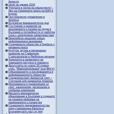
болести
Цели за здраве 2020
"Науката в полза на обществото” -
Ден на отворените врати на БАН в
Бургас
Посткризисно управление в
бизнеса
Български фармацевтични дни
Състояние и развитие на
икономиката и пазара на труда в
България и потребности от работна
сила с определени характеристики
Европейски решения срещу
неформалната икономика
Солидарното общество и борбата с
неравенствата
Култура, музеи и регионално
развитие на Сливенски,
Старозагорски и Ямболски региони
Хоризонти в развитието на
човешките ресурси и знанието
Дискусията по повод 20 години
спец. "Макроикономика" във ФИСН
Образованието и изследванията в
информационното общество
Следкризисният финансов свят –
стагнация или радикална промяна
Икономиката в променящия се
свят: национални, регионални и
глобални измерения
Висшето икономическо
образование в България в годините
на пазарни реформи на
националното стопанство
Социалните предизвикателства
пред съвременна Европа и
България като част от нея