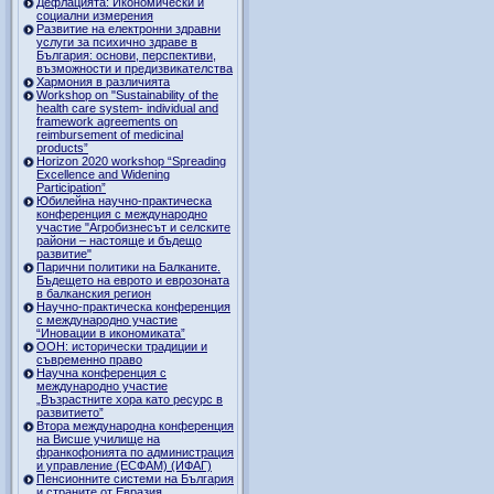
Дефлацията: Икономически и
социални измерения
Развитие на електронни здравни
услуги за психично здраве в
България: основи, перспективи,
възможности и предизвикателства
Хармония в различията
Workshop on "Sustainability of the
health care system- individual and
framework agreements on
reimbursement of medicinal
products”
Horizon 2020 workshop “Spreading
Excellence and Widening
Participation”
Юбилейна научно-практическа
конференция с международно
участие "Агробизнесът и селските
райони – настояще и бъдещо
развитие"
Парични политики на Балканите.
Бъдещето на еврото и еврозоната
в балканския регион
Научно-практическа конференция
с международно участие
“Иновации в икономиката”
ООН: исторически традиции и
съвременно право
Научна конференция с
международно участие
„Възрастните хора като ресурс в
развитието”
Втора международна конференция
на Висше училище на
франкофонията по администрация
и управление (ЕСФАМ) (ИФАГ)
Пенсионните системи на България
и страните от Евразия