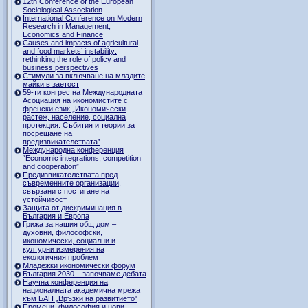
12th Conference of the European
Sociological Association
International Conference on Modern
Research in Management,
Economics and Finance
Causes and impacts of agricultural
and food markets’ instability:
rethinking the role of policy and
business perspectives
Стимули за включване на младите
майки в заетост
59-ти конгрес на Международната
Асоциация на икономистите с
френски език „Икономически
растеж, население, социална
протекция: Събития и теории за
посрещане на
предизвикателствата”
Международна конференция
“Economic integrations, competition
and cooperation”
Предизвикателствата пред
съвременните организации,
свързани с постигане на
устойчивост
Защита от дискриминация в
България и Европа
Грижа за нашия общ дом –
духовни, философски,
икономически, социални и
културни измерения на
екологичния проблем
Младежки икономически форум
България 2030 – започваме дебата
Научна конференция на
националната академична мрежа
към БАН „Връзки на развитието"
Промени, философия и нови