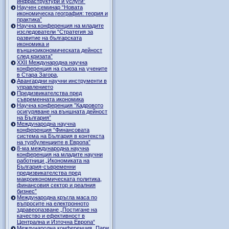
инфраструктури и услуги”
Научен семинар “Новата
икономическа география: теория и
практика”
Научна конференция на младите
изследователи “Стратегия за
развитие на българската
икономика и
външноикономическата дейност
след кризата”
ХХII Международна научна
конференция на съюза на учените
в Стара Загора,
Авангардни научни инструменти в
управлението
Предизвикателства пред
съвременната икономика
Научна конференция ”Кадровото
осигуряване на външната дейност
на България”
Международна научна
конференция “Финансовата
система на България в контекста
на турбуленциите в Европа”
8-ма международна научна
конференция на младите научни
работници „Икономиката на
България-съвременни
предизвикателства пред
макроикономическата политика,
финансовия сектор и реалния
бизнес”
Международна кръгла маса по
въпросите на електронното
здравеопазване „Постигане на
качество и ефективност в
Централна и Източна Европа“
Международна конференция „Пари