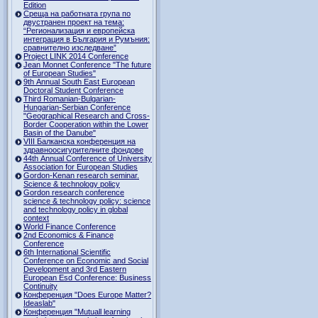
Edition
Среща на работната група по
двустранен проект на тема:
“Регионализация и европейска
интеграция в България и Румъния:
сравнително изследване”
Project LINK 2014 Conference
Jean Monnet Conference "The future
of European Studies"
9th Annual South East European
Doctoral Student Conference
Third Romanian-Bulgarian-
Hungarian-Serbian Conference
"Geographical Research and Cross-
Border Cooperation within the Lower
Basin of the Danube"
VIII Балканска конференция на
здравноосигурителните фондове
44th Annual Conference of University
Association for European Studies
Gordon-Kenan research seminar.
Science & technology policy
Gordon research сonference
science & technology policy: science
and technology policy in global
context
World Finance Conference
2nd Economics & Finance
Conference
6th International Scientific
Conference оn Economic and Social
Development and 3rd Eastern
European Esd Conference: Business
Continuity
Конференция "Does Europe Matter?
Ideaslab"
Конференция "Mutuall learning