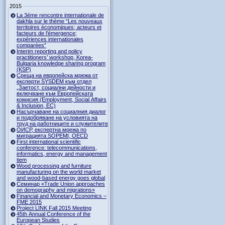
2015
La 3éme rencontre internationale de
dakhla sur le thème “Les nouveaux
territoires économiques; acteurs et
facteurs de l’émergence;
expériences internationales
comparées”
Interim reporting and policy
practitioners’ workshop, Korea-
Bulgaria knowledge sharing program
(KSP)
Среща на европейска мрежа от
експерти SYSDEM към отдел
„Заетост, социални дейности и
включване към Европейската
комисия (Employment, Social Affairs
& Inclusion, ЕС)
Насърчаване на социалния диалог
и подобряване на условията на
труд на работниците и служителите
ОИСР, експертна мрежа по
миграцията SOPEMI, OECD
First international scientific
conference: telecommunications,
informatics, energy and management
tiem
Wood processing and furniture
manufacturing on the world market
and wood-based energy goes global
Семинар «Trade Union approaches
on demography and migrations»
Financial and Monetary Economics –
FME 2015
Project LINK Fall 2015 Meeting
45th Annual Conference of the
European Studies