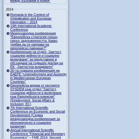
между България и Корея”
2014
Romania in the Context of
Globalisation and European
Integration – 2014
14th International Academic
Conference
Международна конференция
"Европейска стратегия срещу
свръх задлъжнялостта. Какво
трябва да се направи на
европейско равнище?"
Конференция на отдел „Заетост,
социални дейности и социално
включване“ за представяне и
обсъждане на годишен доклад на
ЕК: „Заетостна младежите“
26-та годишна конференция на
EAEPE “Unemployment and Austerity
in Mediterranean European
Countries”
Eвропейска мрежа от експерти
SYSDEM към отдел "Заетост,
социални дейности и включване
към Европейската комисия"
(Employment, Social Affairs &
Inclusion, ЕС)
7th International Scientific
Conference on Economic and Social
Development (Седма
международна конференция за
икономическо и социално
развитие)
Annual International Scientific
Conference “Financial and Monetary
Economics” – FME 2014, Second