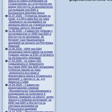
борса по повод подписване на
Споразумение за сътрудничество
между Института за икономически
изследвания при БАН и
Българската фондова борса
01.07.2026 – Публична лекция на
проф. д-р Мустафа Боз на тема
„Влиянието на продажбите на
жилищни имоти на чужденци върху
туризма: казусът Анталия“
11.06.2026 – Съвместен уебинар с
изследователи от ИИИ при БАН и
Института по икономика „М.
Котанян“ към Националната
академия на науките на Република
Армения
10.06.2026 - ИИИ при БАН
организира представяне на втория
Годишен доклад за ESG отчитането
на българските компании
27.04.2026 - по повод 150-
годишнината от Априлското
въстание ИИИ при БАН организира
публична лекция на тема
„Априлското въстание и
финансовата криза в Османската
империя“ с лектор гл. ас. д-р
Димитър Събев
24.04.2026 – Съвместен
международен семинар
„Икономическа трансформация и
координация на политиките в
Европа: приемане на еврото, зелен
преход и глобална интеграция“ на
ИИИ при БАН и Института за
световна икономика на
Румънската академия
16.04.2026 – Международна научна