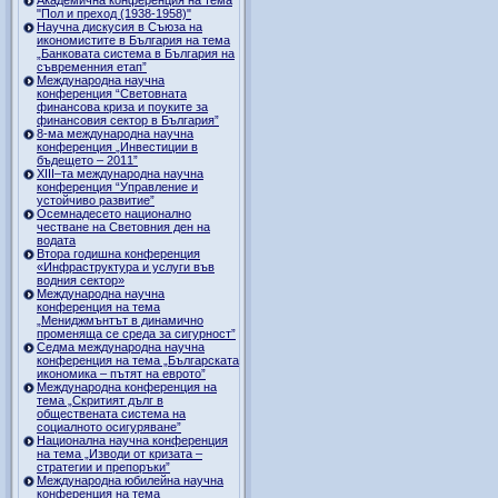
"Пол и преход (1938-1958)"
Научна дискусия в Съюза на
икономистите в България на тема
„Банковата система в България на
съвременния етап”
Международна научна
конференция “Световната
финансова криза и поуките за
финансовия сектор в България”
8-ма международна научна
конференция „Инвестиции в
бъдещето – 2011”
ХІІІ–та международна научна
конференция “Управление и
устойчиво развитие”
Осемнадесето национално
честване на Световния ден на
водата
Втора годишна конференция
«Инфраструктура и услуги във
водния сектор»
Международна научна
конференция на тема
„Мениджмънтът в динамично
променяща се среда за сигурност”
Седма международна научна
конференция на тема „Българската
икономика – пътят на еврото”
Международна конференция на
тема „Скритият дълг в
обществената система на
социалното осигуряване”
Национална научна конференция
на тема „Изводи от кризата –
стратегии и препоръки”
Международна юбилейна научна
конференция на тема