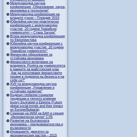
Международна научна
конференция „Образование, наука,
икономика и технологии”
Международна конференция на
младите учени – Пловдив '2015
Юбилейна научно-практическа
конференция с международно
участие „20 години Тракийски
университет – Стара Загора”
Втора международна конференция
по Европеистика
Юбилейна научна конференция с
международно участие „20 години
Тракийски университет”
Финансово образование за
устойчива икономика
Финансовото включване на
младежта. Ролята на университета
в рамките на майсторския клас
„Как да използваме финансовите
пазари в подкрепа на бизнеса и на
себе си?”
XVII-та международна научна
конференция „Управление и
устойчиво развитие”
Бъдещи глобални социални
тенденции и тяхното влияние
върху България и Европа (Future
global social trends and their impact
on Europe/Bulgaria)
Семинар на ИИИ на БАН и секция
„Икономически науки“ СУБ
Развитие на българската
икономика – предизвикателства и
възможности
Иновациите: двигател за
икономическия растеж – 2015