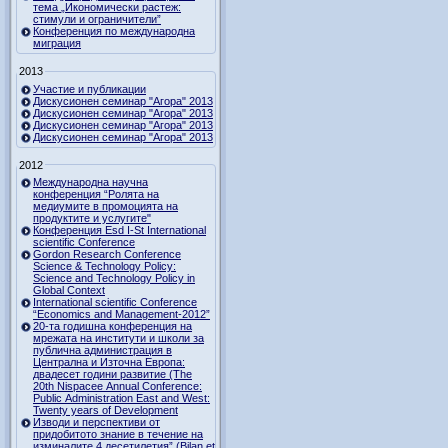
тема „Икономически растеж:
стимули и ограничители”
Конференция по международна
миграция
2013
Участие и публикации
Дискусионен семинар "Агора" 2013
Дискусионен семинар "Агора" 2013
Дискусионен семинар "Агора" 2013
Дискусионен семинар "Агора" 2013
2012
Международна научна
конференция “Ролята на
медиумите в промоцията на
продуктите и услугите"
Конференция Esd I-St International
scientific Conference
Gordon Research Сonference
Science & Technology Policy:
Science and Technology Policy in
Global Context
International scientific Conference
“Economics and Management-2012”
20-та годишна конференция на
мрежата на институти и школи за
публична администрация в
Централна и Източна Европа:
двадесет години развитие (The
20th Nispacee Annual Conference:
Public Administration East and West:
Twenty years of Development
Изводи и перспективи от
придобитото знание в течение на
изминалите 4 десетилетия” (Bilan et