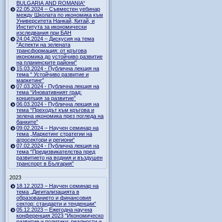
BULGARIA AND ROMANIA“
22.05.2024 – Съвместен уебинар
между Школата по икономика към
Университета Нанкай, Китай, и
Института за икономически
изследвания при БАН
24.04.2024 – Дискусия на тема
"Аспекти на зелената
трансформация: от кръгова
икономика до устойчиво развитие
на планинските райони"
15.03.2024 - Публична лекция на
тема “ Устойчиво развитие и
маркетинг”
07.03.2024 - Публична лекция на
тема “Иновативният град:
концепция за развитие”
06.03.2024 - Публична лекция на
тема “Преходът към кръгова и
зелена икономика през погледа на
банките”
09.02.2024 – Научен семинар на
тема „Маркетинг стратегии на
агросектори и региони“
07.02.2024 - Публична лекция на
тема “Предизвикателства пред
развитието на водния и въздушен
транспорт в България”
2023
18.12.2023 – Научен семинар на
тема „Дигитализацията в
образованието и финансовия
сектор: стандарти и тенденции“
05.12.2023 – Ежегодна научна
конференция 2023 "Икономическо
развитие и политики: реалности и