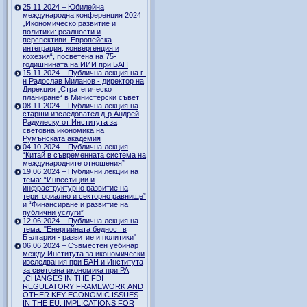
25.11.2024 – Юбилейна
международна конференция 2024
„Икономическо развитие и
политики: реалности и
перспективи. Европейска
интеграция, конвергенция и
кохезия“, посветена на 75-
годишнината на ИИИ при БАН
15.11.2024 – Публична лекция на г-
н Радослав Миланов - директор на
Дирекция „Стратегическо
планиране“ в Министерски съвет
08.11.2024 – Публична лекция на
старши изследовател д-р Андрей
Радулеску от Института за
световна икономика на
Румънската академия
04.10.2024 – Публична лекция
“Китай в съвременната система на
международните отношения”
19.06.2024 – Публични лекции на
тема: “Инвестиции и
инфраструктурно развитие на
териториално и секторно равнище”
и “Финансиране и развитие на
публични услуги”
12.06.2024 – Публична лекция на
тема: "Енергийната бедност в
България - развитие и политики"
06.06.2024 – Съвместен уебинар
между Института за икономически
изследвания при БАН и Института
за световна икономика при РА
„CHANGES IN THE FDI
REGULATORY FRAMEWORK AND
OTHER KEY ECONOMIC ISSUES
IN THE EU: IMPLICATIONS FOR