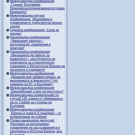
Международна конференция
„Гърция, Българияи
Европейскитепредизвикателствана
Балканите”
Международна научна
конференция „Икономика и
управление в турбулентна бизнес
среда”
Годишна конференция „Селa за
продан”
Национална конференция
„Човешкият капитал –
методология, измерения и
практики”
Национална конференция
„Миграцията да работи за
развитието – инструменти на
политиката за стратегическо
планиране в Югоизточна Европа на
регионите и градовете”
Международна конференция
„Демараж или забавен каданс за
икономиката и финансите? (по
примера на ЕС и България)"
Международна конференция
„Европейският съюз на кръстопът”
Международна конференция по
случай 135 години от обявяването
на гр. София за столица на
България
Международна конференция
„Европа и новите й граждани – от
мобилизация до избори”
Първа национална дискусия:
Програма за интегрирано
управление на засушаванията в
Централна и Източна Европа, вкл.
България