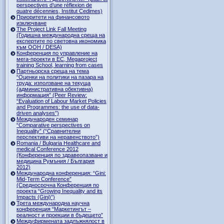
perspectives d’une réflexion de
quatre décennies, Institut Cedimes)
Приоритети на финансовото
изключване
The Project Link Fall Meeting
(Годишна международна среща на
експертите по световна икономика
към ООН / DESA)
Конференция по управление на
мега-проекти в ЕС, Megaproject
training School, learning from cases
Партньорска среща на тема
“Оценки на политики на пазара на
труда: използване на текуща
(административна обективна)
информация” (Peer Review:
“Evaluation of Labour Market Policies
and Programmes: the use of data-
driven analyses”)
Международен семинар
“Comparative perspectives on
Inequality” (“Сравнителни
перспективи на неравенството”)
Romania / Bulgaria Healthcare and
medical Conference 2012
(Конференция по здравеопазване и
медицина Румъния / България
2012)
Международна конференция: “Gini:
Mid-Term Conference”
(Средносрочна Конференция по
проекта “Growing Inequality and its
Impacts (Gini)”)
Трета международна научна
конференция “Маркетингът –
реалност и проекции в бъдещето”
Междуфирмената задлъжнялост в