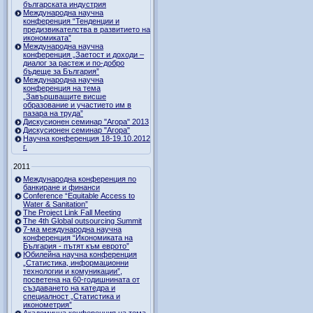
българската индустрия
Международна научна
конференция “Тенденции и
предизвикателства в развитието на
икономиката”
Международна научна
конференция „Заетост и доходи –
диалог за растеж и по-добро
бъдеще за България”
Международна научна
конференция на тема
„Завършващите висше
образование и участието им в
пазара на труда”
Дискусионен семинар "Агора" 2013
Дискусионен семинар "Агора"
Научна конференция 18-19.10.2012
г.
2011
Международна конференция по
банкиране и финанси
Conference “Equitable Access to
Water & Sanitation”
The Project Link Fall Meeting
The 4th Global outsourcing Summit
7-ма международна научна
конференция “Икономиката на
България - пътят към еврото”
Юбилейна научна конференция
„Статистика, информационни
технологии и комуникации”,
посветена на 60-годишнината от
създаването на катедра и
специалност „Статистика и
иконометрия”
Академична конференция на тема