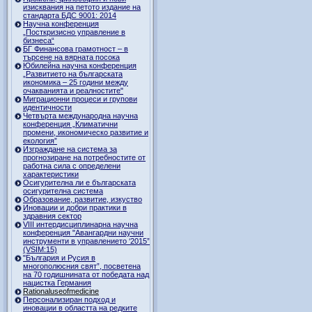
изисквания на петото издание на
стандарта БДС 9001: 2014
Научна конференция
„Посткризисно управление в
бизнеса“
БГ Финансова грамотност – в
търсене на вярната посока
Юбилейна научна конференция
„Развитието на българската
икономика – 25 години между
очакванията и реалностите"
Миграционни процеси и групови
идентичности
Четвърта международна научна
конференция „Климатични
промени, икономическо развитие и
екология”
Изграждане на система за
прогнозиране на потребностите от
работна сила с определени
характеристики
Осигурителна ли е българската
осигурителна система
Образование, развитие, изкуство
Иновации и добри практики в
здравния сектор
VIII интердисциплинарна научна
конференция "Авангардни научни
инструменти в управлението ‘2015”
(VSIM:15)
"България и Русия в
многополюсния свят”, посветена
на 70 годишнината от победата над
нацистка Германия
Rationaluseofmedicine
Персонализиран подход и
иновации в областта на редките