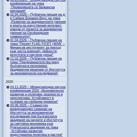
конференция на тема
„Променящата се балканска
миграция“
15.04.2026 – Публична лекция на д-
р Сабине Бонакер-Брус на тема
„Развитие на академичните умения
в ерата на изкуствения интелект:
изводи от проекта за академични
умения на Оксфордския
университет“
01.04.2026 – Публична лекция на
тема “Проект FLAG FICET (ФЛАГ –
Финансов инструмент за преход
към чиста енергия): дейности,
резултати и научени уроци”
11.02.2026 – Публична лекция на
тема “Предизвикателства пред
българската икономика:
Академични решения от Института
за икономически изследвания”
2025
24.11.2025 – Международна научна
конференция 2025 „Икономическо
развитие и политики: реалности и
перспективи. Устойчивост в
условия на глобални промени“
20.06.2025 – Съвместен
международен семинар на
Института за икономически
изследвания при Българската
академия на науките и Института
за световна икономика към
Румънската академия на тема
„Устойчиво развитие,
индустриална политика и растеж“