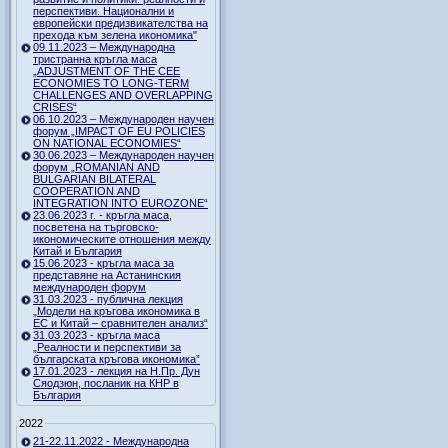
перспективи. Национални и
европейски предизвикателства на
прехода към зелена икономика"
09.11.2023 – Международна
тристранна кръгла маса
„ADJUSTMENT OF THE CEE
ECONOMIES TO LONG-TERM
CHALLENGES AND OVERLAPPING
CRISES“
06.10.2023 – Международен научен
форум „IMPACT OF EU POLICIES
ON NATIONAL ECONOMIES“
30.06.2023 – Международен научен
форум „ROMANIAN AND
BULGARIAN BILATERAL
COOPERATION AND
INTEGRATION INTO EUROZONE“
23.06.2023 г. - кръгла маса,
посветена на търговско-
икономическите отношения между
Китай и България
15.06.2023 - кръгла маса за
представяне на Астанинския
международен форум
31.03.2023 - публична лекция
„Модели на кръгова икономика в
ЕС и Китай – сравнителен анализ“
31.03.2023 - кръгла маса
„Реалности и перспективи за
българската кръгова икономика”
17.01.2023 - лекция на Н.Пр. Дун
Сяодзюн, посланик на КНР в
България
2022
21-22.11.2022 - Международна