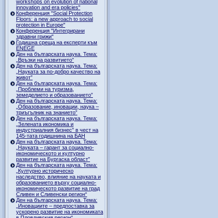
workshops on evolution of national
innovation and era policies"
Конференция "Social Protection
Floors: a new approach to social
protection in Europe"
Конференция "Интегрирани
здравни грижи"
Годишна среща на експерти към
ENEGE
Ден на българската наука. Тема:
„Връзки на развитието”
Ден на българската наука. Тема:
„Науката за по-добро качество на
живот”
Ден на българската наука. Тема:
„Проблеми на туризма,
земеделието и образованието”
Ден на българската наука. Тема:
„Образование, иновации, наука –
триъгълник на знанието”
Ден на българската наука. Тема:
„Зелената икономика и
индустриалния бизнес” в чест на
145-тата годишнина на БАН
Ден на българската наука. Тема:
„Науката – гарант за социално-
икономическото и културно
развитие на Бургаска област”
Ден на българската наука. Тема:
„Културно историческо
наследство, влияние на науката и
образованието върху социално-
икономическото развитие на град
Сливен и Сливенски регион“
Ден на българската наука. Тема:
„Иновациите – предпоставка за
ускорено развитие на икономиката
в Пловдивския регион“