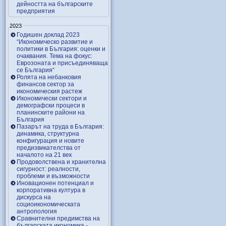
дейността на българските
предприятия
2023
Годишен доклад 2023
“Икономическо развитие и
политики в България: оценки и
очаквания. Тема на фокус:
Еврозоната и присъединяваща
се България“
Ролята на небанковия
финансов сектор за
икономическия растеж
Икономически сектори и
демографски процеси в
планинските райони на
България
Пазарът на труда в България:
динамика, структурна
конфигурация и новите
предизвикателства от
началото на 21 век
Продоволствена и хранителна
сигурност: реалности,
проблеми и възможности
Иновационен потенциал и
корпоративна култура в
дискурса на
социоикономическата
антропология
Сравнителни предимства на
българската икономика -