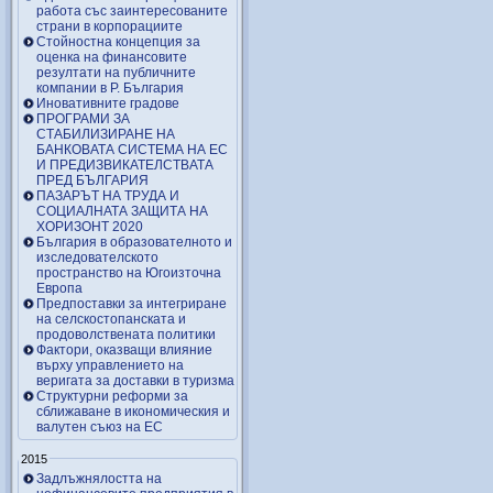
работа със заинтересованите
страни в корпорациите
Стойностна концепция за
оценка на финансовите
резултати на публичните
компании в Р. България
Иновативните градове
ПРОГРАМИ ЗА
СТАБИЛИЗИРАНЕ НА
БАНКОВАТА СИСТЕМА НА ЕС
И ПРЕДИЗВИКАТЕЛСТВАТА
ПРЕД БЪЛГАРИЯ
ПАЗАРЪТ НА ТРУДА И
СОЦИАЛНАТА ЗАЩИТА НА
ХОРИЗОНТ 2020
България в образователното и
изследователското
пространство на Югоизточна
Европа
Предпоставки за интегриране
на селскостопанската и
продоволствената политики
Фактори, оказващи влияние
върху управлението на
веригата за доставки в туризма
Структурни реформи за
сближаване в икономическия и
валутен съюз на ЕС
2015
Задлъжнялостта на