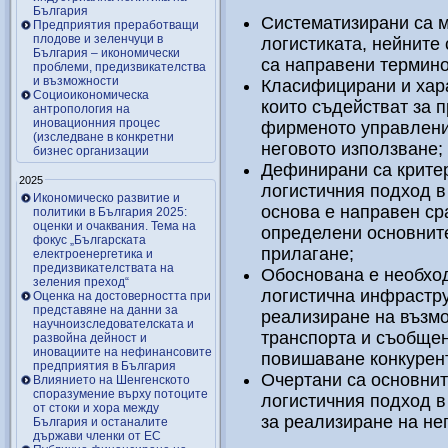
България
Систематизирани са м
Предприятия преработващи
плодове и зеленчуци в
логистиката, нейните
България – икономически
са направени термино
проблеми, предизвикателства
и възможности
Класифицирани и хара
Социоикономическа
които съдействат за 
антропология на
иновационния процес
фирменото управлени
(изследване в конкретни
неговото използване;
бизнес организации
Дефинирани са крите
2025
логистичния подход в
Икономическо развитие и
основа е направен ср
политики в България 2025:
оценки и очаквания. Тема на
определени основните
фокус „Българската
прилагане;
електроенергетика и
предизвикателствата на
Обоснована е необхо
зеления преход“
логистична инфрастру
Оценка на достоверността при
представяне на данни за
реализиране на възмо
научноизследователската и
транспорта и съобщен
развойна дейност и
иновациите на нефинансовите
повишаване конкурен
предприятия в България
Очертани са основнит
Влиянието на Шенгенското
споразумение върху потоците
логистичния подход в
от стоки и хора между
за реализиране на не
България и останалите
държави членки от ЕС