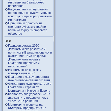
миграция на българското
население
Рационални и ирационални
проявления на субкултурните
конструкти при корпоративния
мениджмънт
Принципи и практики на
стопанки субекти с трайно
влияние върху българското
общество
2020
Годишен доклад 2020
„Икономическо развитие и
политика в България: оценки и
очаквания“. Тема на фокус:
„Пенсионният модел в
България: проблеми и
перспективи“
Икономически растеж и
конвергенция в ЕС
България в международната
икономическа специализация
Фискалните мултипликатори в
България и страни от
Централна и Източна Европа
Корпоративно управление на
държавните предприятия: в
търсене на решения
Мониторинг и оценка на
български предприятия на