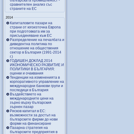
българската промишленост -
сравнителен анализ със
страните на ЕС
2014
Капиталовите пазари на
страни от югоизточна Европа
при подготовката им за
присъединяване към ЕС
Разпределение на печалбата и
дивидентна политика по
отношение на обществения
сектор в България (1991-2014
г.)
ГОДИШЕН ДОКЛАД 2014
ИКОНОМИЧЕСКО РАЗВИТИЕ И
ПОЛИТИКИ В БЪЛГАРИЯ:
оценки и очаквания
Тенденции на измененията в
корпоративното управление на
международни банкови групи и
последици в България
Въздействието на
международните цени на
зърно върху българския
зърнен пазар
Рисков капитал в ЕС:
възможности за достъп на
българските фирми до нови
форми на финансиране
Пазарна стратегия на
българските предприятия в