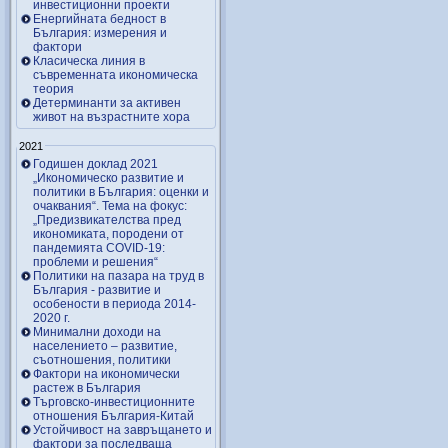
инвестиционни проекти
Енергийната бедност в
България: измерения и
фактори
Класическа линия в
съвременната икономическа
теория
Детерминанти за активен
живот на възрастните хора
2021
Годишен доклад 2021
„Икономическо развитие и
политики в България: оценки и
очаквания“. Тема на фокус:
„Предизвикателства пред
икономиката, породени от
пандемията COVID-19:
проблеми и решения“
Политики на пазара на труд в
България - развитие и
особености в периода 2014-
2020 г.
Минимални доходи на
населението – развитие,
съотношения, политики
Фактори на икономически
растеж в България
Търговско-инвестиционните
отношения България-Китай
Устойчивост на завръщането и
фактори за последваща