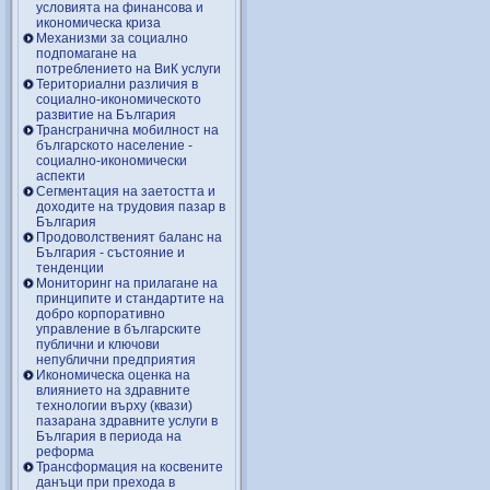
условията на финансова и
икономическа криза
Механизми за социално
подпомагане на
потреблението на ВиК услуги
Териториални различия в
социално-икономическото
развитие на България
Трансгранична мобилност на
българското население -
социално-икономически
аспекти
Сегментация на заетостта и
доходите на трудовия пазар в
България
Продоволственият баланс на
България - състояние и
тенденции
Мониторинг на прилагане на
принципите и стандартите на
добро корпоративно
управление в българските
публични и ключови
непублични предприятия
Икономическа оценка на
влиянието на здравните
технологии върху (квази)
пазарана здравните услуги в
България в периода на
реформа
Трансформация на косвените
данъци при прехода в