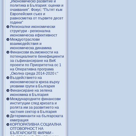
„Икономическо развитие и
политика в България: оценки и
очаквания”. Фокус: “Пътят към
Европейския съюз и
равносметка от първите десет
години”
Регионални икономически
структури - регионална
икономическа ефективност
Междуотраслови
взаимодействия и
икономическа динамика
Финансови възможности на
потенциалните бенефициенти
за съфинансиране на ВиК
проекти по Приоритетна ос 1
на Оперативна програма
„Околна среда 2014-2020 г.“
Въздействието на
икономическата криза върху
уязвими групи в България
Финансиране на зелена
икономика в България
Международните финансови
институции след кризата и
ролята им за развитието на
частния сектор в България
Детерминанти на българската
емиграция
КОРПОРАТИВНА СОЦИАЛНА
ОТГОВОРНОСТ НА
БЪЛГАРСКИТЕ ФИРМИ -