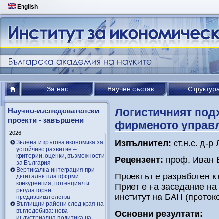
English
За нас
Научен състав
Структур
Логистичният под
Научно-изследователски
проекти - завършени
фирменото управл
2026
Изпълнител:
ст.н.с. д-р
Зелена и кръгова икономика за
устойчиво развитие –
критерии, оценки, възможности
Рецензент:
проф. Иван 
за България
Вертикална интеграция при
Проектът е разработен к
дигитални платформи:
конкуренция, потенциал и
Приет е на заседание на
регулаторни
институт на БАН (протоко
предизвикателства
Въглищни райони след края на
въгледобива: нова
Основни резултати:
индустриална политика на