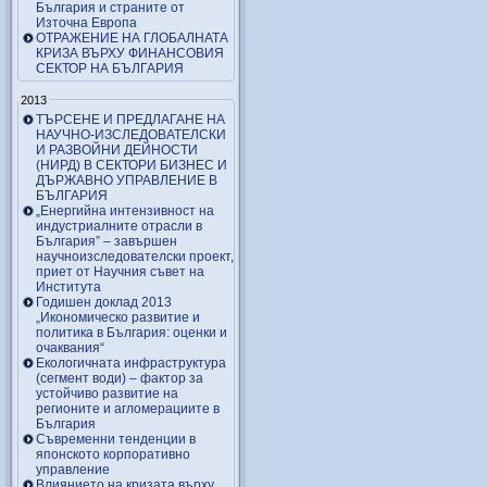
България и страните от
Източна Европа
ОТРАЖЕНИЕ НА ГЛОБАЛНАТА
КРИЗА ВЪРХУ ФИНАНСОВИЯ
СЕКТОР НА БЪЛГАРИЯ
2013
ТЪРСЕНЕ И ПРЕДЛАГАНЕ НА
НАУЧНО-ИЗСЛЕДОВАТЕЛСКИ
И РАЗВОЙНИ ДЕЙНОСТИ
(НИРД) В СЕКТОРИ БИЗНЕС И
ДЪРЖАВНО УПРАВЛЕНИЕ В
БЪЛГАРИЯ
„Енергийна интензивност на
индустриалните отрасли в
България” – завършен
научноизследователски проект,
приет от Научния съвет на
Института
Годишен доклад 2013
„Икономическо развитие и
политика в България: оценки и
очаквания“
Екологичната инфраструктура
(сегмент води) – фактор за
устойчиво развитие на
регионите и агломерациите в
България
Съвременни тенденции в
японското корпоративно
управление
Влиянието на кризата върху