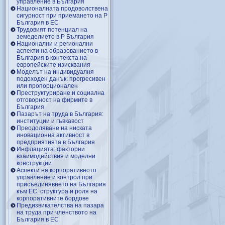
управление в България
Националната продоволствена
сигурност при приемането на Р
България в ЕС
Трудовият потенциал на
земеделието в Р България
Национални и регионални
аспекти на образованието в
България в контекста на
европейските изисквания
Моделът на индивидуалня
подоходен данък: прогресивен
или пропорционален
Преструктуриране и социална
отговорност на фирмите в
България
Пазарът на труда в България:
институции и гъвкавост
Преодоляване на ниската
иновационна активност в
предприятията в България
Инфлацията: факторни
взаимодействия и моделни
конструкции
Аспекти на корпоративното
управление и контрол при
присъединявнето на България
към ЕС: структура и роля на
корпоративните бордове
Предизвикателства на пазара
на труда при членството на
България в ЕС