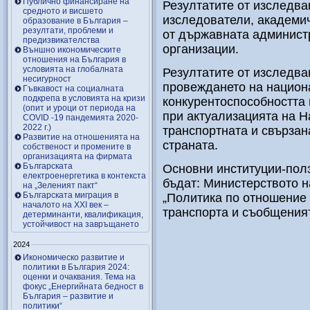
Публично финансиране на
Резултатите от изследва
средното и висшето
изследователи, академич
образование в България –
резултати, проблеми и
от държавната админист
предизвикателства
организации.
Външно икономическите
отношения на България в
условията на глобалната
Резултатите от изследва
несигурност
провеждането на национ
Гъвкавост на социалната
подкрепа в условията на кризи
конкурентоспособността 
(опит и уроци от периода на
при актуализацията на Н
COVID -19 пандемията 2020-
2022 г.)
транспортната и свързан
Развитие на отношенията на
страната.
собственост и промените в
организацията на фирмата
Българската
Основни институции-полз
електроенергетика в контекста
бъдат: Министерството н
на „Зеленият пакт“
Българската миграция в
„Политика по отношение 
началото на ХХІ век –
транспорта и съобщения
детерминанти, квалификация,
устойчивост на завръщането
2024
Икономическо развитие и
политики в България 2024:
оценки и очаквания. Тема на
фокус „Енергийната бедност в
България – развитие и
политики“