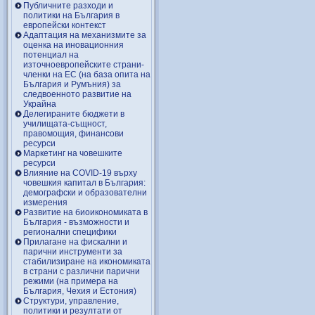
Публичните разходи и
политики на България в
европейски контекст
Адаптация на механизмите за
оценка на иновационния
потенциал на
източноевропейските страни-
членки на ЕС (на база опита на
България и Румъния) за
следвоенното развитие на
Украйна
Делегираните бюджети в
училищата-същност,
правомощия, финансови
ресурси
Маркетинг на човешките
ресурси
Влияние на COVID-19 върху
човешкия капитал в България:
демографски и образователни
измерения
Развитие на биоикономиката в
България - възможности и
регионални специфики
Прилагане на фискални и
парични инструменти за
стабилизиране на икономиката
в страни с различни парични
режими (на примера на
България, Чехия и Естония)
Структури, управление,
политики и резултати от