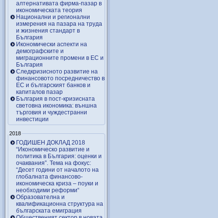
алтернативата фирма-пазар в
икономическата теория
Национални и регионални
измерения на пазара на труда
и жизнения стандарт в
България
Икономически аспекти на
демографските и
миграционните промени в ЕС и
България
Следкризисното развитие на
финансовото посредничество в
ЕС и българският банков и
капиталов пазар
България в пост-кризисната
световна икономика: външна
търговия и чуждестранни
инвестиции
2018
ГОДИШЕН ДОКЛАД 2018
“Икономическо развитие и
политика в България: оценки и
очаквания”. Тема на фокус:
“Десет години от началото на
глобалната финансово-
икономическа криза – поуки и
необходими реформи“
Образователна и
квалификационна структура на
българската емиграция
Общественият сектор в новата