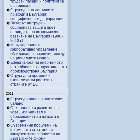
трудови пазари и политики за
овладяване
Структура на данъчните
приходи в България:
специфичност и деформации
Пазарът на труда и
социалната защита през
периодите на икономическо
развитие на България (1990 -
2010 г.)
Международното
корпоративно управление:
сближаване и различия между
националните модели
Ефективност на енергийното
потребление в индустриалното
производствона България
Структурни промени и
икономически растеж в
страните от ЕС
2011
Структуриране на платежния
баланс
Съхранение и развитие на
човешкия капитал в
образованието и науката в
България
Съвременни проблеми на
фирмената стратегия и
конкурентоспособността на
българските фирми