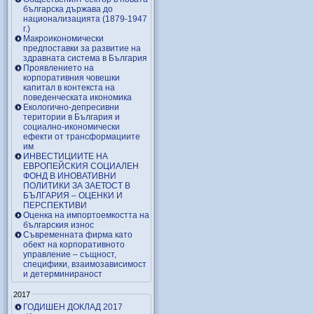
българска държава до
национализацията (1879-1947
г.)
Макроикономически
предпоставки за развитие на
здравната система в България
Проявлението на
корпоративния човешки
капитал в контекста на
поведенческата икономика
Екологично-депресивни
територии в България и
социално-икономически
ефекти от трансформациите
им
ИНВЕСТИЦИИТЕ НА
ЕВРОПЕЙСКИЯ СОЦИАЛЕН
ФОНД В ИНОВАТИВНИ
ПОЛИТИКИ ЗА ЗАЕТОСТ В
БЪЛГАРИЯ – OЦЕНКИ И
ПЕРСПЕКТИВИ
Оценка на импортоемкостта на
българския износ
Съвременната фирма като
обект на корпоративното
управление – същност,
специфики, взаимозависимост
и детерминираност
2017
ГОДИШЕН ДОКЛАД 2017