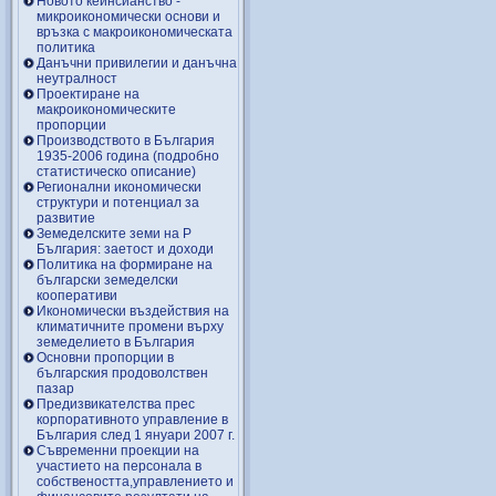
Новото кейнсианство -
микроикономически основи и
връзка с макроикономическата
политика
Данъчни привилегии и данъчна
неутралност
Проектиране на
макроикономическите
пропорции
Производството в България
1935-2006 година (подробно
статистическо описание)
Регионални икономически
структури и потенциал за
развитие
Земеделските земи на Р
България: заетост и доходи
Политика на формиране на
български земеделски
кооперативи
Икономически въздействия на
климатичните промени върху
земеделието в България
Основни пропорции в
българския продоволствен
пазар
Предизвикателства прес
корпоративното управление в
България след 1 януари 2007 г.
Съвременни проекции на
участието на персонала в
собствеността,управлението и