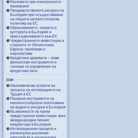
Рисковете при електронното
банкиране
Продоволствените ресурси на
България при осъществяване
на общата селскостопанска
политика на ЕС
Образованието, науката и
културата в България и
присъединяването към ЕС
Чуждестранните инвестиции в
страните от Югоизточна
Европа: проблеми и
перспективи
Кредитини деривати – нови
финансови инструменти и
техники за управление на
кредитния риск
2008
Икономически аспекти на
процеса на интеграцията на
Турция в ЕС
Пазарни инструменти за
екологосъобразно използване
на водните ресурси в България
Възможности за преки
чуждестранни инвестиции чрез
международни бизнес
инкубатори в България
Интеграционни процеси и
регионални различия-
европейски и национални