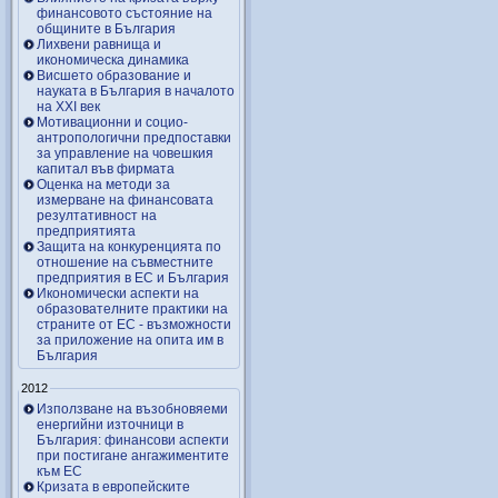
финансовото състояние на
общините в България
Лихвени равнища и
икономическа динамика
Висшето образование и
науката в България в началото
на ХХІ век
Мотивационни и социо-
антропологични предпоставки
за управление на човешкия
капитал във фирмата
Оценка на методи за
измерване на финансовата
резултативност на
предприятията
Защита на конкуренцията по
отношение на съвместните
предприятия в ЕС и България
Икономически аспекти на
образователните практики на
страните от ЕС - възможности
за приложение на опита им в
България
2012
Използване на възобновяеми
енергийни източници в
България: финансови аспекти
при постигане ангажиментите
към ЕС
Кризата в европейските