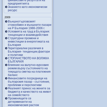
финансовите резултати на
предприятията
Знанието като икономически
ресурс
2009
Външнотърговският
стокообмен и външните пазари
на Р България 1986-2006 г.
Условията на труд в България:
тенценции и взаимодействия
Структурни промени и
инвестиции в енергетиката на
България
Териториални различия в
България- тенденции,фактори
и политики
СТОПАНСТВОТО НА ВОЛЖКА
БЪЛГАРИЯ
Влияние на валутно-курсовия
режим върху състоянието на
текущата сметка на платежния
баланс
Финансовите посредници на
българския пазар - състояние,
проблеми и перспективи
Реалният принос на жените за
бюджета и качеството на живот
на семейството
Променящите се
детерминанти на
икономическия растеж