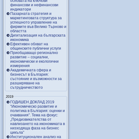
основата на ключови
финансови и нефинансови
индикатори
Пазарната стратегия и
маркетинговата структура за
успешното управление на
фирмите във Велико Търново и
областта
Дигитализация на българската
икономика
Ефективен обхват на
общинските публични услуги
Приобщаващо регионално
развитие – социални,
икономически и екологични
измерения
Академичната сфера и
бизнесът в България:
състояние и възможности за
разширяване на
сътрудничеството
2019
ГОДИШЕН ДОКЛАД 2019
“Икономическо развитие и
политика в България: оценки и
очаквания”. Тема на фокус:
„Предизвикателства от
навлизането на икономиката в
низходяща фаза на бизнес
цикъла”
Институционален анализ на