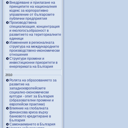
Внедряване и прилагане на
принципите на националния
кодекс за корпоративно
управление от българските
публични предприятия
Производствена
специализация, концентрация
и екологосъобразност в
развитието на териториалните
единици
Изменения в регионалната
структура на международните
производствено-икономически
отношения
Структури промени и
инвестиционни приоритети в
енергериката на България
2010
Ролята на образованието за
развитие на
западноевропейските
социално-окономически
култури - опит за България
(образователни промени и
европейски практики)
Влияние на глобалната
финансова криза върху
банковото кредитиране в
България
Самонаемането в България