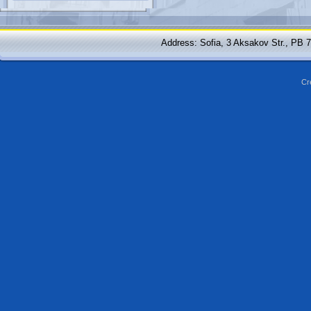
Address: Sofia, 3 Aksakov Str., PB 
Cr