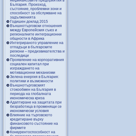
нефинансовите предприятия в
България. Произход,
състояние, проблемни зони и
способност за обслужване на
задълженията
Годишен доклад 2015
Външнотърговски отношения
между Европейския съюз и
регионалните интеграционни
общности в Африка
Интегрираното управление на
отпадъци в българските
региони – предизвикателства и
последици
Проявление на корпоративния
социален капитал при
изграждането на
мотивационни механизми
Зелена енергия в България:
политики и възможности
Външнотърговският
стокообмен на България в
периода на глобалната
икономическа криза
Адаптиране на защитата при
безработица в променящи се
икономически условия
Влияние на търговското
кредитиране върху
финансовото състояние на
фирмите
Конкурентоспособност на