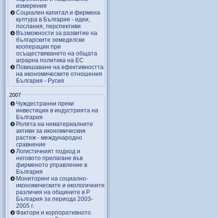
измерения
Социален капитал и фирмена
култура в България - идеи,
послания, перспективи
Възможности за развитие на
българските земеделски
кооперации при
осъществяването на общата
аграрна политика на ЕС
Повишаване на ефективността
на икономическите отношения
България - Русия
2007
Чуждестранни преки
инвестиции в индустрията на
България
Ролята на нематериалните
активи за икономическия
растеж - международно
сравнение
Логистичният подход и
неговото прилагане във
фирменото управление в
България
Мониторинг на социално-
икономическите и екологичните
различия на общините в Р
България за периода 2003-
2005 г.
Фактори и корпоративното