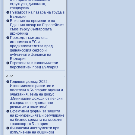
структура, динамика,
специфика
Гъвкавост на пазара на труда в
България
Влияние на промените на
Единния пазар на Европейския
съюз върху българската
икономика
Преходът към зелена
икономика в ЕС и
предизвикателства пред
финансовия сектор и
публичните финанси на
България
Еврозоната и икономически
перспективи пред България
2022
Годишен доклад 2022:
Икономическо развитие и
политики в България: оценки и
очаквания. Тема на фокус
„Минимални доходи от пенсии
и социално подпомагане –
развитие и политики“
Ефективни форми за защита
на конкуренцията и регулиране
на бизнес средата на морския
транспорт в България
Финансови инструменти при
изпълнение на общински