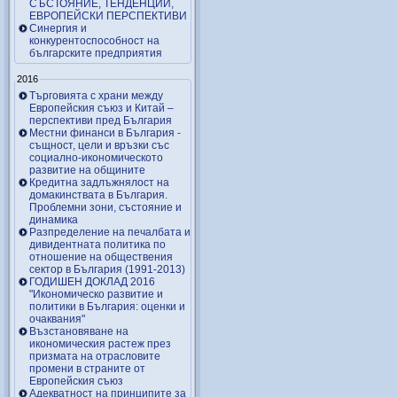
СЪСТОЯНИЕ, ТЕНДЕНЦИИ,
ЕВРОПЕЙСКИ ПЕРСПЕКТИВИ
Синергия и
конкурентоспособност на
българските предприятия
2016
Търговията с храни между
Европейския съюз и Китай –
перспективи пред България
Местни финанси в България -
същност, цели и връзки със
социално-икономическото
развитие на общините
Кредитна задлъжнялост на
домакинствата в България.
Проблемни зони, състояние и
динамика
Разпределение на печалбата и
дивидентната политика по
отношение на обществения
сектор в България (1991-2013)
ГОДИШЕН ДОКЛАД 2016
"Икономическо развитие и
политики в България: оценки и
очаквания"
Възстановяване на
икономическия растеж през
призмата на отрасловите
промени в страните от
Европейския съюз
Адекватност на принципите за