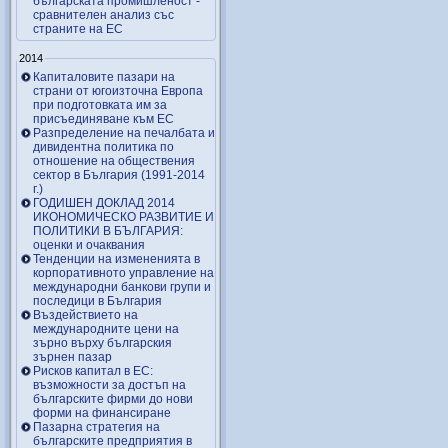
българската промишленост -
сравнителен анализ със
страните на ЕС
2014
Капиталовите пазари на
страни от югоизточна Европа
при подготовката им за
присъединяване към ЕС
Разпределение на печалбата и
дивидентна политика по
отношение на обществения
сектор в България (1991-2014
г.)
ГОДИШЕН ДОКЛАД 2014
ИКОНОМИЧЕСКО РАЗВИТИЕ И
ПОЛИТИКИ В БЪЛГАРИЯ:
оценки и очаквания
Тенденции на измененията в
корпоративното управление на
международни банкови групи и
последици в България
Въздействието на
международните цени на
зърно върху българския
зърнен пазар
Рисков капитал в ЕС:
възможности за достъп на
българските фирми до нови
форми на финансиране
Пазарна стратегия на
българските предприятия в