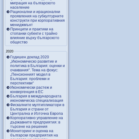
миграция на българското
население
Рационални и ирационални
проявления на субкултурните
конструкти при корпоративния
мениджмънт
Принципи и практики на
стопанки субекти с трайно
влияние върху българското
общество
2020
Годишен доклад 2020
„Икономическо развитие и
политика в България: оценки и
очаквания“. Тема на фокус:
„Пенсионният модел в
България: проблеми и
перспективи“
Икономически растеж и
конвергенция в ЕС
България в международната
икономическа специализация
Фискалните мултипликатори в
България и страни от
Централна и Източна Европа
Корпоративно управление на
държавните предприятия: в
търсене на решения
Мониторинг и оценка на
български предприятия на