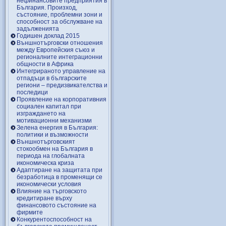
нефинансовите предприятия в
България. Произход,
състояние, проблемни зони и
способност за обслужване на
задълженията
Годишен доклад 2015
Външнотърговски отношения
между Европейския съюз и
регионалните интеграционни
общности в Африка
Интегрираното управление на
отпадъци в българските
региони – предизвикателства и
последици
Проявление на корпоративния
социален капитал при
изграждането на
мотивационни механизми
Зелена енергия в България:
политики и възможности
Външнотърговският
стокообмен на България в
периода на глобалната
икономическа криза
Адаптиране на защитата при
безработица в променящи се
икономически условия
Влияние на търговското
кредитиране върху
финансовото състояние на
фирмите
Конкурентоспособност на