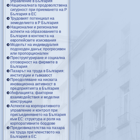
управление в България
Националната продоволствена
сигурност при приемането на Р
България в ЕС
Трудовият потенциал на
земеделието в Р България
Национални и регионални
аспекти на образованието в
България в контекста на
европейските изисквания
Моделът на индивидуалня
подоходен данък: прогресивен
или пропорционален
Преструктуриране и социална
отговорност на фирмите в
България
Пазарът на труда в България:
институции и гъвкавост
Преодоляване на ниската
иновационна активност в
предприятията в България
Инфлацията: факторни
взаимодействия и моделни
конструкции
Аспекти на корпоративното
управление и контрол при
присъединявнето на България
към ЕС: структура и роля на
корпоративните бордове
Предизвикателства на пазара
на труда при членството на
България в ЕС