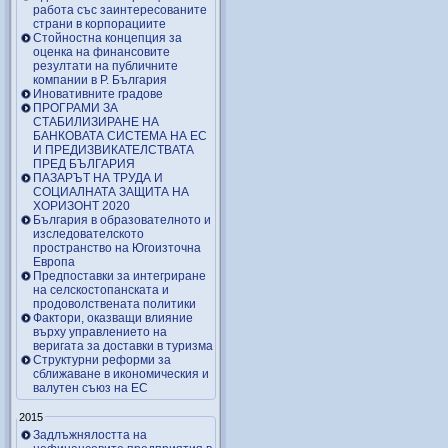
работа със заинтересованите
страни в корпорациите
Стойностна концепция за
оценка на финансовите
резултати на публичните
компании в Р. България
Иновативните градове
ПРОГРАМИ ЗА
СТАБИЛИЗИРАНЕ НА
БАНКОВАТА СИСТЕМА НА ЕС
И ПРЕДИЗВИКАТЕЛСТВАТА
ПРЕД БЪЛГАРИЯ
ПАЗАРЪТ НА ТРУДА И
СОЦИАЛНАТА ЗАЩИТА НА
ХОРИЗОНТ 2020
България в образователното и
изследователското
пространство на Югоизточна
Европа
Предпоставки за интегриране
на селскостопанската и
продоволствената политики
Фактори, оказващи влияние
върху управлението на
веригата за доставки в туризма
Структурни реформи за
сближаване в икономическия и
валутен съюз на ЕС
2015
Задлъжнялостта на