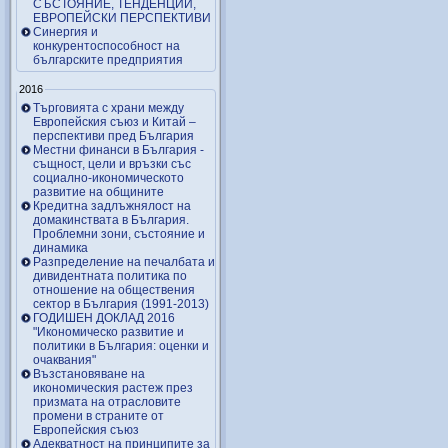
СЪСТОЯНИЕ, ТЕНДЕНЦИИ,
ЕВРОПЕЙСКИ ПЕРСПЕКТИВИ
Синергия и
конкурентоспособност на
българските предприятия
2016
Търговията с храни между
Европейския съюз и Китай –
перспективи пред България
Местни финанси в България -
същност, цели и връзки със
социално-икономическото
развитие на общините
Кредитна задлъжнялост на
домакинствата в България.
Проблемни зони, състояние и
динамика
Разпределение на печалбата и
дивидентната политика по
отношение на обществения
сектор в България (1991-2013)
ГОДИШЕН ДОКЛАД 2016
"Икономическо развитие и
политики в България: оценки и
очаквания"
Възстановяване на
икономическия растеж през
призмата на отрасловите
промени в страните от
Европейския съюз
Адекватност на принципите за