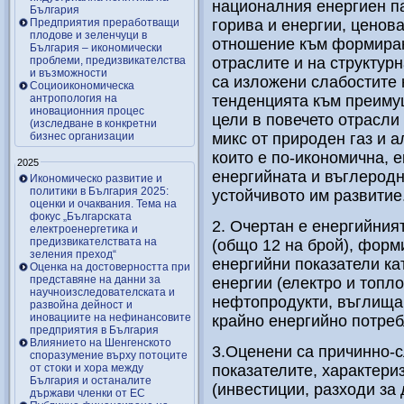
националния енергиен п
България
Предприятия преработващи
горива и енергии, ценов
плодове и зеленчуци в
отношение към формиран
България – икономически
проблеми, предизвикателства
отраслите и на структур
и възможности
са изложени слабостите 
Социоикономическа
антропология на
тенденцията към преиму
иновационния процес
цели в повечето отрасли
(изследване в конкретни
бизнес организации
микс от природен газ и 
които е по-икономична, 
2025
енергийната и въглеродн
Икономическо развитие и
политики в България 2025:
устойчивото им развитие
оценки и очаквания. Тема на
фокус „Българската
2. Очертан е енергийния
електроенергетика и
предизвикателствата на
(общо 12 на брой), форм
зеления преход“
енергийни показатели ка
Оценка на достоверността при
представяне на данни за
енергии (електро и топло
научноизследователската и
нефтопродукти, въглища,
развойна дейност и
иновациите на нефинансовите
крайно енергийно потреб
предприятия в България
Влиянието на Шенгенското
3.Оценени са причинно-
споразумение върху потоците
от стоки и хора между
показателите, характери
България и останалите
(инвестиции, разходи за
държави членки от ЕС