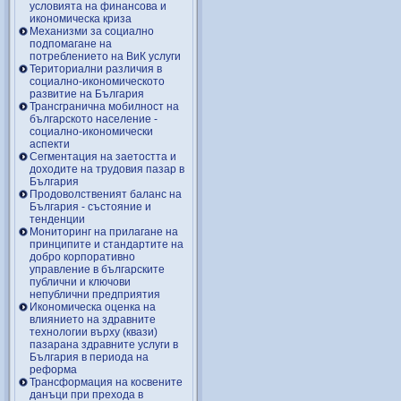
условията на финансова и
икономическа криза
Механизми за социално
подпомагане на
потреблението на ВиК услуги
Териториални различия в
социално-икономическото
развитие на България
Трансгранична мобилност на
българското население -
социално-икономически
аспекти
Сегментация на заетостта и
доходите на трудовия пазар в
България
Продоволственият баланс на
България - състояние и
тенденции
Мониторинг на прилагане на
принципите и стандартите на
добро корпоративно
управление в българските
публични и ключови
непублични предприятия
Икономическа оценка на
влиянието на здравните
технологии върху (квази)
пазарана здравните услуги в
България в периода на
реформа
Трансформация на косвените
данъци при прехода в