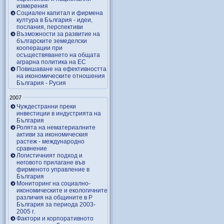
измерения
Социален капитал и фирмена
култура в България - идеи,
послания, перспективи
Възможности за развитие на
българските земеделски
кооперации при
осъществяването на общата
аграрна политика на ЕС
Повишаване на ефективността
на икономическите отношения
България - Русия
2007
Чуждестранни преки
инвестиции в индустрията на
България
Ролята на нематериалните
активи за икономическия
растеж - международно
сравнение
Логистичният подход и
неговото прилагане във
фирменото управление в
България
Мониторинг на социално-
икономическите и екологичните
различия на общините в Р
България за периода 2003-
2005 г.
Фактори и корпоративното