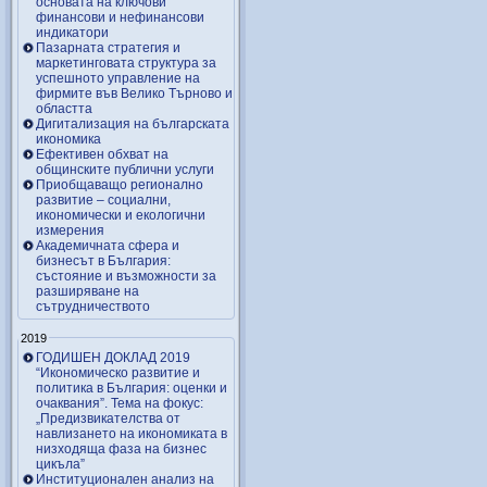
основата на ключови
финансови и нефинансови
индикатори
Пазарната стратегия и
маркетинговата структура за
успешното управление на
фирмите във Велико Търново и
областта
Дигитализация на българската
икономика
Ефективен обхват на
общинските публични услуги
Приобщаващо регионално
развитие – социални,
икономически и екологични
измерения
Академичната сфера и
бизнесът в България:
състояние и възможности за
разширяване на
сътрудничеството
2019
ГОДИШЕН ДОКЛАД 2019
“Икономическо развитие и
политика в България: оценки и
очаквания”. Тема на фокус:
„Предизвикателства от
навлизането на икономиката в
низходяща фаза на бизнес
цикъла”
Институционален анализ на