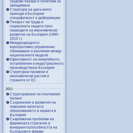
трудови пазари и политики за
овладяване
Структура на данъчните
приходи в България:
специфичност и деформации
Пазарът на труда и
социалната защита през
периодите на икономическо
развитие на България (1990 -
2010 г.)
Международното
корпоративно управление:
сближаване и различия между
националните модели
Ефективност на енергийното
потребление в индустриалното
производствона България
Структурни промени и
икономически растеж в
страните от ЕС
2011
Структуриране на платежния
баланс
Съхранение и развитие на
човешкия капитал в
образованието и науката в
България
Съвременни проблеми на
фирмената стратегия и
конкурентоспособността на
българските фирми