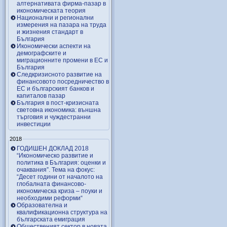
алтернативата фирма-пазар в
икономическата теория
Национални и регионални
измерения на пазара на труда
и жизнения стандарт в
България
Икономически аспекти на
демографските и
миграционните промени в ЕС и
България
Следкризисното развитие на
финансовото посредничество в
ЕС и българският банков и
капиталов пазар
България в пост-кризисната
световна икономика: външна
търговия и чуждестранни
инвестиции
2018
ГОДИШЕН ДОКЛАД 2018
“Икономическо развитие и
политика в България: оценки и
очаквания”. Тема на фокус:
“Десет години от началото на
глобалната финансово-
икономическа криза – поуки и
необходими реформи“
Образователна и
квалификационна структура на
българската емиграция
Общественият сектор в новата