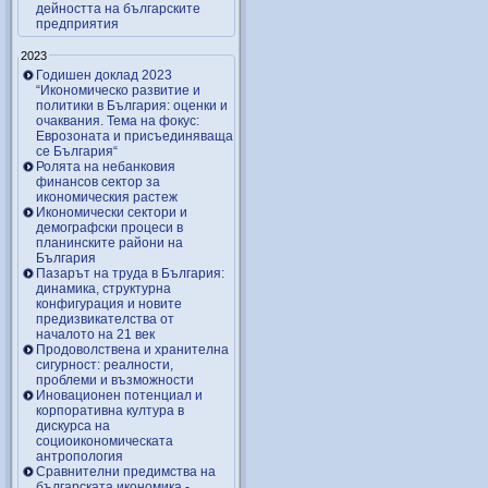
дейността на българските
предприятия
2023
Годишен доклад 2023
“Икономическо развитие и
политики в България: оценки и
очаквания. Тема на фокус:
Еврозоната и присъединяваща
се България“
Ролята на небанковия
финансов сектор за
икономическия растеж
Икономически сектори и
демографски процеси в
планинските райони на
България
Пазарът на труда в България:
динамика, структурна
конфигурация и новите
предизвикателства от
началото на 21 век
Продоволствена и хранителна
сигурност: реалности,
проблеми и възможности
Иновационен потенциал и
корпоративна култура в
дискурса на
социоикономическата
антропология
Сравнителни предимства на
българската икономика -