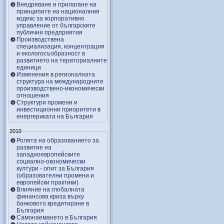
Внедряване и прилагане на
принципите на националния
кодекс за корпоративно
управление от българските
публични предприятия
Производствена
специализация, концентрация
и екологосъобразност в
развитието на териториалните
единици
Изменения в регионалната
структура на международните
производствено-икономически
отношения
Структури промени и
инвестиционни приоритети в
енергериката на България
2010
Ролята на образованието за
развитие на
западноевропейските
социално-окономически
култури - опит за България
(образователни промени и
европейски практики)
Влияние на глобалната
финансова криза върху
банковото кредитиране в
България
Самонаемането в България