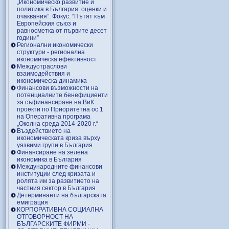
„Икономическо развитие и
политика в България: оценки и
очаквания”. Фокус: “Пътят към
Европейския съюз и
равносметка от първите десет
години”
Регионални икономически
структури - регионална
икономическа ефективност
Междуотраслови
взаимодействия и
икономическа динамика
Финансови възможности на
потенциалните бенефициенти
за съфинансиране на ВиК
проекти по Приоритетна ос 1
на Оперативна програма
„Околна среда 2014-2020 г.“
Въздействието на
икономическата криза върху
уязвими групи в България
Финансиране на зелена
икономика в България
Международните финансови
институции след кризата и
ролята им за развитието на
частния сектор в България
Детерминанти на българската
емиграция
КОРПОРАТИВНА СОЦИАЛНА
ОТГОВОРНОСТ НА
БЪЛГАРСКИТЕ ФИРМИ -