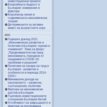
инвестиционни проекти
Енергийната бедност в
България: измерения и
фактори
Класическа линия в
съвременната икономическа
теория
Детерминанти за активен
живот на възрастните хора
2021
Годишен доклад 2021
„Икономическо развитие и
политики в България: оценки и
очаквания“. Тема на фокус:
„Предизвикателства пред
икономиката, породени от
пандемията COVID-19:
проблеми и решения“
Политики на пазара на труд в
България - развитие и
особености в периода 2014-
2020 г.
Минимални доходи на
населението – развитие,
съотношения, политики
Фактори на икономически
растеж в България
Търговско-инвестиционните
отношения България-Китай
Устойчивост на завръщането и
фактори за последваща