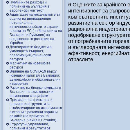
Публичните разходи и
6.Оценките за крайното 
политики на България в
интензивност са съпрово
европейски контекст
Адаптация на механизмите за
към съответните институ
оценка на иновационния
развитие на сектор индус
потенциал на
източноевропейските страни-
рационална индустриална
членки на ЕС (на база опита на
подобряване структурат
България и Румъния) за
следвоенното развитие на
от потребяваните горива
Украйна
и въглеродната интензив
Делегираните бюджети в
училищата-същност,
ефективност, енергийнат
правомощия, финансови
отраслите.
ресурси
Маркетинг на човешките
ресурси
Влияние на COVID-19 върху
човешкия капитал в България:
демографски и образователни
измерения
Развитие на биоикономиката в
България - възможности и
регионални специфики
Прилагане на фискални и
парични инструменти за
стабилизиране на икономиката
в страни с различни парични
режими (на примера на
България, Чехия и Естония)
Структури, управление,
политики и резултати от