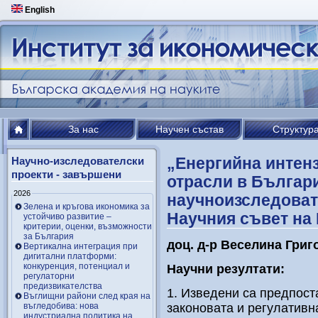
English
За нас
Научен състав
Структур
„Енергийна интен
Научно-изследователски
проекти - завършени
отрасли в Българ
2026
научноизследовате
Зелена и кръгова икономика за
Научния съвет на
устойчиво развитие –
критерии, оценки, възможности
за България
доц. д-р Веселина Григ
Вертикална интеграция при
дигитални платформи:
конкуренция, потенциал и
Научни резултати:
регулаторни
предизвикателства
1. Изведени са предпост
Въглищни райони след края на
въгледобива: нова
законовата и регулативн
индустриална политика на