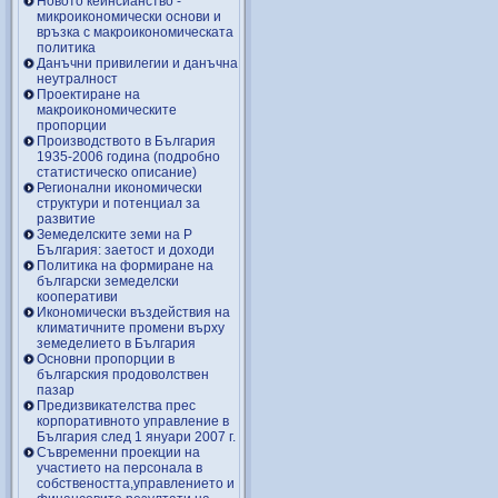
Новото кейнсианство -
микроикономически основи и
връзка с макроикономическата
политика
Данъчни привилегии и данъчна
неутралност
Проектиране на
макроикономическите
пропорции
Производството в България
1935-2006 година (подробно
статистическо описание)
Регионални икономически
структури и потенциал за
развитие
Земеделските земи на Р
България: заетост и доходи
Политика на формиране на
български земеделски
кооперативи
Икономически въздействия на
климатичните промени върху
земеделието в България
Основни пропорции в
българския продоволствен
пазар
Предизвикателства прес
корпоративното управление в
България след 1 януари 2007 г.
Съвременни проекции на
участието на персонала в
собствеността,управлението и