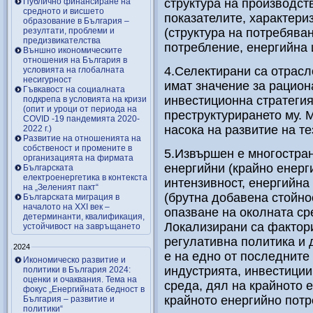
Публично финансиране на
структура на производст
средното и висшето
показателите, характер
образование в България –
резултати, проблеми и
(структура на потребява
предизвикателства
потребление, енергийна 
Външно икономическите
отношения на България в
4.Селектирани са отрасл
условията на глобалната
несигурност
имат значение за рацион
Гъвкавост на социалната
инвестиционна стратегия
подкрепа в условията на кризи
(опит и уроци от периода на
преструктурирането му. 
COVID -19 пандемията 2020-
насока на развитие на т
2022 г.)
Развитие на отношенията на
собственост и промените в
5.Извършен е многостра
организацията на фирмата
енергийни (крайно енерг
Българската
електроенергетика в контекста
интензивност, енергийна
на „Зеленият пакт“
(брутна добавена стойно
Българската миграция в
началото на ХХІ век –
опазване на околната сре
детерминанти, квалификация,
Локализирани са фактори
устойчивост на завръщането
регулативна политика и д
2024
е на едно от последните
Икономическо развитие и
индустрията, инвестиции
политики в България 2024:
оценки и очаквания. Тема на
среда, дял на крайното 
фокус „Енергийната бедност в
крайното енергийно потр
България – развитие и
политики“