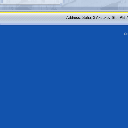
Address: Sofia, 3 Aksakov Str., PB 
Cr