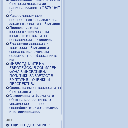
българска държава до
национализацията (1879-1947
г.)
Макроикономически
предпоставки за развитие на
здравната система в България
Проявлението на
корпоративния човешки
капитал в контекста на
поведенческата икономика
Екологично-депресивни
територии в България и
социално-икономически
ефекти от трансформациите
им
ИНВЕСТИЦИИТЕ НА
ЕВРОПЕЙСКИЯ СОЦИАЛЕН
ФОНД В ИНОВАТИВНИ
ПОЛИТИКИ ЗА ЗАЕТОСТ В
БЪЛГАРИЯ – OЦЕНКИ И
ПЕРСПЕКТИВИ
Оценка на импортоемкостта на
българския износ
Съвременната фирма като
обект на корпоративното
управление – същност,
специфики, взаимозависимост
и детерминираност
2017
ГОДИШЕН ДОКЛАД 2017