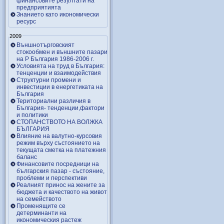
финансовите резултати на
предприятията
Знанието като икономически
ресурс
2009
Външнотърговският
стокообмен и външните пазари
на Р България 1986-2006 г.
Условията на труд в България:
тенценции и взаимодействия
Структурни промени и
инвестиции в енергетиката на
България
Териториални различия в
България- тенденции,фактори
и политики
СТОПАНСТВОТО НА ВОЛЖКА
БЪЛГАРИЯ
Влияние на валутно-курсовия
режим върху състоянието на
текущата сметка на платежния
баланс
Финансовите посредници на
българския пазар - състояние,
проблеми и перспективи
Реалният принос на жените за
бюджета и качеството на живот
на семейството
Променящите се
детерминанти на
икономическия растеж