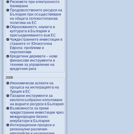
Рисковете при електронното
банкиране
Продоволствените ресурси на
България при осъществяване
на общата селскостопанска
политика на ЕС
Образованието, науката и
културата в България и
присъединяването към ЕС
Чуждестранните инвестиции в
страните от Югоизточна
Европа: проблеми и
перспективи
Кредитини деривати – нови
финансови инструменти и
техники за управление на
кредитния риск
2008
Икономически аспекти на
процеса на интеграцията на
Турция в ЕС
Пазарни инструменти за
екологосъобразно използване
на водните ресурси в България
Възможности за преки
чуждестранни инвестиции чрез
международни бизнес
инкубатори в България
Интеграционни процеси и
регионални различия-
европейски и национални