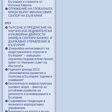
България и страните от
Източна Европа
ОТРАЖЕНИЕ НА ГЛОБАЛНАТА
КРИЗА ВЪРХУ ФИНАНСОВИЯ
СЕКТОР НА БЪЛГАРИЯ
2013
ТЪРСЕНЕ И ПРЕДЛАГАНЕ НА
НАУЧНО-ИЗСЛЕДОВАТЕЛСКИ
И РАЗВОЙНИ ДЕЙНОСТИ
(НИРД) В СЕКТОРИ БИЗНЕС И
ДЪРЖАВНО УПРАВЛЕНИЕ В
БЪЛГАРИЯ
„Енергийна интензивност на
индустриалните отрасли в
България” – завършен
научноизследователски проект,
приет от Научния съвет на
Института
Годишен доклад 2013
„Икономическо развитие и
политика в България: оценки и
очаквания“
Екологичната инфраструктура
(сегмент води) – фактор за
устойчиво развитие на
регионите и агломерациите в
България
Съвременни тенденции в
японското корпоративно
управление
Влиянието на кризата върху