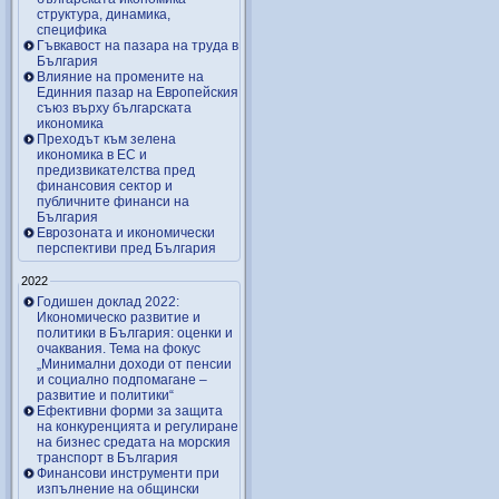
структура, динамика,
специфика
Гъвкавост на пазара на труда в
България
Влияние на промените на
Единния пазар на Европейския
съюз върху българската
икономика
Преходът към зелена
икономика в ЕС и
предизвикателства пред
финансовия сектор и
публичните финанси на
България
Еврозоната и икономически
перспективи пред България
2022
Годишен доклад 2022:
Икономическо развитие и
политики в България: оценки и
очаквания. Тема на фокус
„Минимални доходи от пенсии
и социално подпомагане –
развитие и политики“
Ефективни форми за защита
на конкуренцията и регулиране
на бизнес средата на морския
транспорт в България
Финансови инструменти при
изпълнение на общински