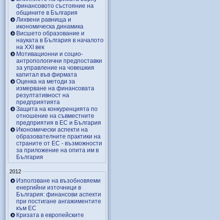
финансовото състояние на
общините в България
Лихвени равнища и
икономическа динамика
Висшето образование и
науката в България в началото
на ХХІ век
Мотивационни и социо-
антропологични предпоставки
за управление на човешкия
капитал във фирмата
Оценка на методи за
измерване на финансовата
резултативност на
предприятията
Защита на конкуренцията по
отношение на съвместните
предприятия в ЕС и България
Икономически аспекти на
образователните практики на
страните от ЕС - възможности
за приложение на опита им в
България
2012
Използване на възобновяеми
енергийни източници в
България: финансови аспекти
при постигане ангажиментите
към ЕС
Кризата в европейските