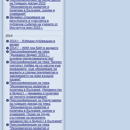
на Годишен доклад 2015
"Икономическо развитие и
политики в България: оценки и
очаквания"
Медийно отразяване на
резултатите и участията в
публични събития на учените от
Института през 2015 г.
2014
2014 г. - Избрани публикации в
медии
2014 г. - ИИИ при БАН в медиите
Пресконференция на тема
"Държавен бюджет 2015 г. -
основни предиззвикателства"
Пресконференция на тема "Бизнес
секторът трябва да се насочи към
иновациите, към обновяване на
малките и средни предприятия и
завоюването на нови външни
пазари"
Пресконференция на тема
"Икономическо развитие и
политика в България „Неравенство
и бедност – динамика и политики
за тяхното ограничаване”
Пресконференция за Представяне
на годишен доклад на тема:
"Икономическо развитие и
политика в България: оценки и
очаквания. Пазар на труда,
състояние на регионите,
неравенство и бедност в България"
Пресконференция на тема
"Икономическо развитие и