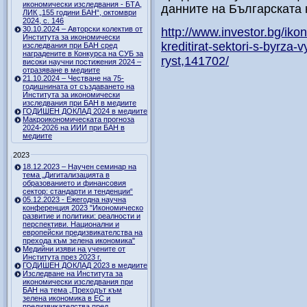
икономически изследвания - БТА,
данните на Българската 
ЛИК „155 години БАН“, октомври
2024, с. 146
30.10.2024 – Авторски колектив от
http://www.investor.bg/ikon
Института за икономически
kreditirat-sektori-s-byrza-
изследвания при БАН сред
наградените в Конкурса на СУБ за
ryst,141702/
високи научни постижения 2024 –
отразяване в медиите
21.10.2024 – Честване на 75-
годишнината от създаването на
Института за икономически
изследвания при БАН в медиите
ГОДИШЕН ДОКЛАД 2024 в медиите
Макроикономическата прогноза
2024-2026 на ИИИ при БАН в
медиите
2023
18.12.2023 – Научен семинар на
тема „Дигитализацията в
образованието и финансовия
сектор: стандарти и тенденции“
05.12.2023 - Ежегодна научна
конференция 2023 "Икономическо
развитие и политики: реалности и
перспективи. Национални и
европейски предизвикателства на
прехода към зелена икономика"
Медийни изяви на учените от
Института през 2023 г.
ГОДИШЕН ДОКЛАД 2023 в медиите
Изследване на Института за
икономически изследвания при
БАН на тема „Преходът към
зелена икономика в ЕС и
предизвикателства пред