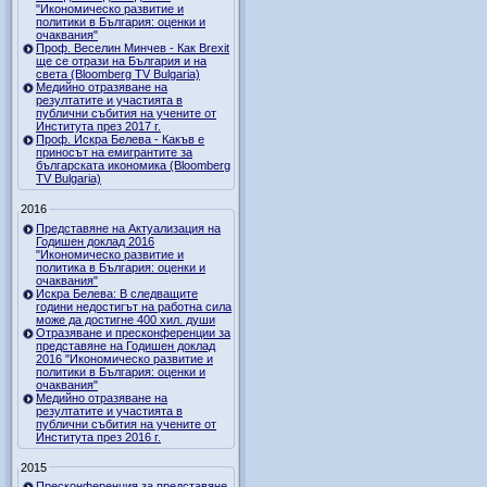
"Икономическо развитие и
политики в България: оценки и
очаквания"
Проф. Веселин Минчев - Как Brexit
ще се отрази на България и на
света (Bloomberg TV Bulgaria)
Медийно отразяване на
резултатите и участията в
публични събития на учените от
Института през 2017 г.
Проф. Искра Белева - Какъв е
приносът на емигрантите за
българската икономика (Bloomberg
TV Bulgaria)
2016
Представяне на Актуализация на
Годишен доклад 2016
"Икономическо развитие и
политика в България: оценки и
очаквания"
Искра Белева: В следващите
години недостигът на работна сила
може да достигне 400 хил. души
Отразяване и пресконференции за
представяне на Годишен доклад
2016 "Икономическо развитие и
политики в България: оценки и
очаквания"
Медийно отразяване на
резултатите и участията в
публични събития на учените от
Института през 2016 г.
2015
Пресконференция за представяне