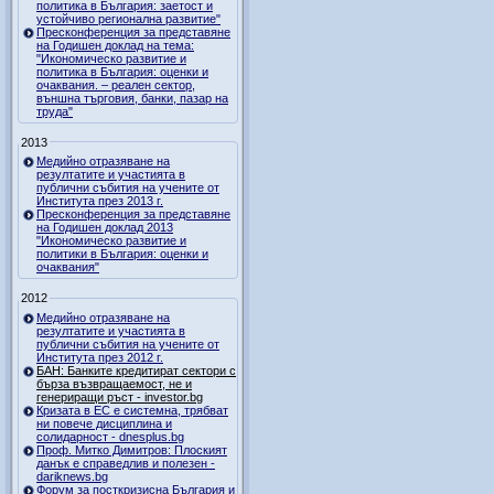
политика в България: заетост и
устойчиво регионална развитие"
Пресконференция за представяне
на Годишен доклад на тема:
"Икономическо развитие и
политика в България: оценки и
очаквания. – реален сектор,
външна търговия, банки, пазар на
труда"
2013
Медийно отразяване на
резултатите и участията в
публични събития на учените от
Института през 2013 г.
Пресконференция за представяне
на Годишен доклад 2013
"Икономическо развитие и
политики в България: оценки и
очаквания"
2012
Медийно отразяване на
резултатите и участията в
публични събития на учените от
Института през 2012 г.
БАН: Банките кредитират сектори с
бърза възвращаемост, не и
генериращи ръст - investor.bg
Кризата в ЕС е системна, трябват
ни повече дисциплина и
солидарност - dnesplus.bg
Проф. Митко Димитров: Плоският
данък е справедлив и полезен -
dariknews.bg
Форум за посткризисна България и