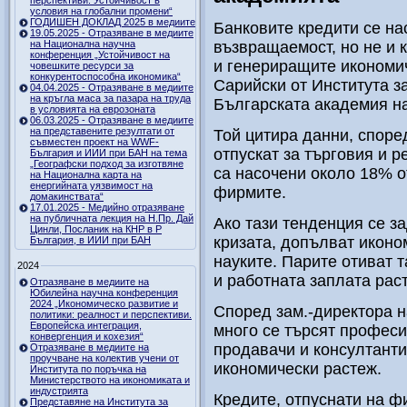
перспективи. Устойчивост в
условия на глобални промени“
ГОДИШЕН ДОКЛАД 2025 в медиите
Банковите кредити се на
19.05.2025 - Отразяване в медиите
на Национална научна
възвращаемост, но не и 
конференция „Устойчивост на
и генериращите икономич
човешките ресурси за
конкурентоспособна икономика“
Сарийски от Института з
04.04.2025 - Отразяване в медиите
на кръгла маса за пазара на труда
Българската академия на
в условията на еврозоната
06.03.2025 - Отразяване в медиите
на представените резултати от
Той цитира данни, споре
съвместен проект на WWF-
отпускат за търговия и р
България и ИИИ при БАН на тема
„Географски подход за изготвяне
са насочени около 18% от
на Национална карта на
енергийната уязвимост на
фирмите.
домакинствата“
17.01.2025 - Медийно отразяване
на публичната лекция на Н.Пр. Дай
Ако тази тенденция се з
Цинли, Посланик на КНР в Р
кризата, допълват иконо
България, в ИИИ при БАН
науките. Парите отиват т
2024
и работната заплата рас
Отразяване в медиите на
Юбилейна научна конференция
2024 „Икономическо развитие и
Според зам.-директора н
политики: реалност и перспективи.
Европейска интеграция,
много се търсят професии
конвергенция и кохезия“
продавачи и консултанти
Отразяване в медиите на
проучване на колектив учени от
икономически растеж.
Института по поръчка на
Министерството на икономиката и
индустрията
Кредите, отпуснати на ф
Представяне на Института за