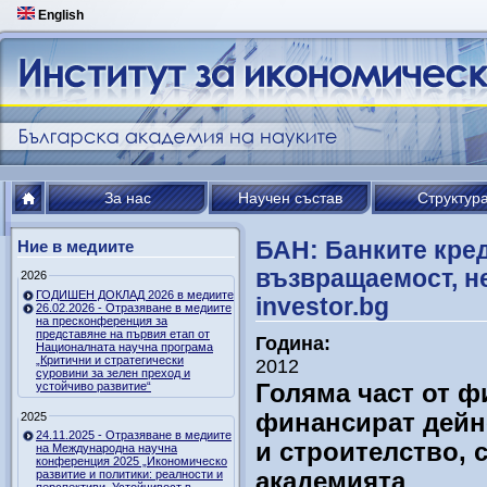
English
За нас
Научен състав
Структур
БАН: Банките кред
Ние в медиите
възвращаемост, не
2026
ГОДИШЕН ДОКЛАД 2026 в медиите
investor.bg
26.02.2026 - Отразяване в медиите
на пресконференция за
представяне на първия етап от
Година:
Националната научна програма
„Критични и стратегически
2012
суровини за зелен преход и
Голяма част от 
устойчиво развитие“
финансират дейн
2025
24.11.2025 - Отразяване в медиите
и строителство, 
на Международна научна
конференция 2025 „Икономическо
академията
развитие и политики: реалности и