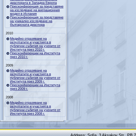
диаспората в Западна Европа
Пресконференция за представяне
на изследване на миграционния
модел в Испания
Пресконференция за представяне
на уникално изследване на
българската диаспора
2010
Медийно отразяване на
резултатите и участията в
публични събития на учените от
Института през 2010 г.
Пресконференции на Института
през 2010 г.
2009
Медийно отразяване на
резултатите и участията в
публични събития на учените от
Института през 2009 г.
Пресконференции на Института
през 2009 г.
2008
Медийно отразяване на
резултатите и участията в
публични събития на учените от
Института през 2008 г.
Address: Sofia, 3 Aksakov Str., PB 