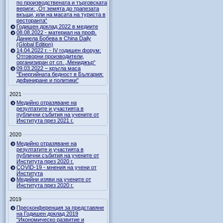
по производствената и търговската
вериги: „От земята до трапезата
вкъщи, или на масата на туриста в
ресторанта“
Годишен доклад 2022 в медиите
08.08.2022 - материал на проф.
Даниела Бобева в China Daily
(Global Edition)
14.04.2022 г. - IV годишен форум:
Отговорни производители,
организиран от сп. „Мениджър“
09.03.2022 – кръгла маса
"Енергийната бедност в България:
дефиниране и политики"
2021
Медийно отразяване на
резултатите и участията в
публични събития на учените от
Института през 2021 г.
2020
Медийно отразяване на
резултатите и участията в
публични събития на учените от
Института през 2020 г.
COVID-19 - мнения на учени от
Института
Медийни изяви на учените от
Института през 2020 г.
2019
Пресконференция за представяне
на Годишен доклад 2019
"Икономическо развитие и