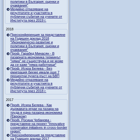
политики в България: оценки и
очаквания"
Медийно отразяване на
резултатите и участията в
публични събития на учените от
Института през 2019 г.
2018
Пресконференция за представяне
на Годишен доклад 2018
"Икономическо развитие и
политики в България: оценки и
очаквания"
Проф. Гарабед Минасян - В
пазарната икономика терминът
"няма" не съществува и не може
да се каже "няма работници"
Проф. Искра Белева - Без
емиграция бихме имали още 7
процентни пункта ръст на БВП
Медийно отразяване на
резултатите и участията в
публични събития на учените от
Института през 2018 г.
2017
Проф. Искра Белева - Как
държавата играе на пазара на
труда в една пазарна икономика
(Евроком)
Проф. Росица Чобанова -
представяне на проект "Innovative
cooperation initiatives in cross-border
region"
Пресконференция за представяне
на Годишен доклад 2017