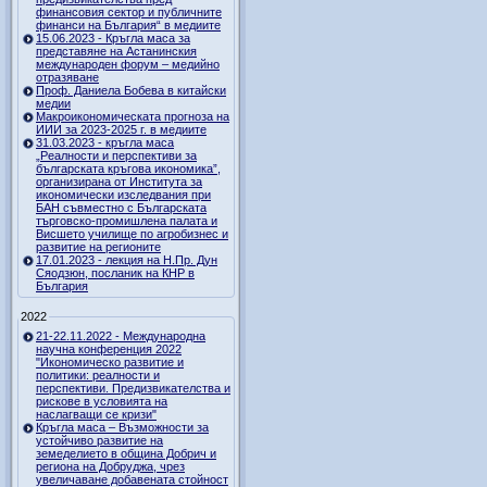
финансовия сектор и публичните
финанси на България“ в медиите
15.06.2023 - Кръгла маса за
представяне на Астанинския
международен форум – медийно
отразяване
Проф. Даниела Бобева в китайски
медии
Макроикономическата прогноза на
ИИИ за 2023-2025 г. в медиите
31.03.2023 - кръгла маса
„Реалности и перспективи за
българската кръгова икономика”,
организирана от Института за
икономически изследвания при
БАН съвместно с Българската
търговско-промишлена палата и
Висшето училище по агробизнес и
развитие на регионите
17.01.2023 - лекция на Н.Пр. Дун
Сяодзюн, посланик на КНР в
България
2022
21-22.11.2022 - Международна
научна конференция 2022
"Икономическо развитие и
политики: реалности и
перспективи. Предизвикателства и
рискове в условията на
наслагващи се кризи"
Кръгла маса – Възможности за
устойчиво развитие на
земеделието в община Добрич и
региона на Добруджа, чрез
увеличаване добавената стойност