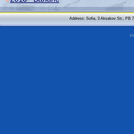
Address: Sofia, 3 Aksakov Str., PB 
Cr