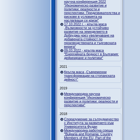
научна конференция 2022
"Икономическо развитие и
политики: реалности и
перспективи. Предизвикателства и
рискове в условията на
наслагващи се кризи"
17.10.2022 г. - кръгла маса
„Възможности за устойчиво
развитие на земеделието в
Добруджа чрез увеличаване на
добавената стойност по
производствената и търговската
верига“
09.03.2022 - кръгла маса
"Енергийната бедност в България:
дефиниране и политики"
2021
Кръгла маса „Съвременни
трансформации на стопанската
дейност”
2019
Международна научна
конференция “Икономическо
развитие и политики: реалности и
перспективи”
2018
Споразумение за сътрудничество
с Института за развитието към
Университета Фудан
Международна работна среща
"Bulgaria and Romania: Country
Members of the EU, Part of the