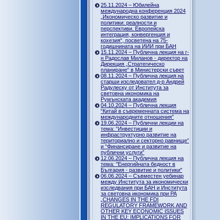
25.11.2024 – Юбилейна
международна конференция 2024
„Икономическо развитие и
политики: реалности и
перспективи. Европейска
интеграция, конвергенция и
кохезия“, посветена на 75-
годишнината на ИИИ при БАН
15.11.2024 – Публична лекция на г-
н Радослав Миланов - директор на
Дирекция „Стратегическо
планиране“ в Министерски съвет
08.11.2024 – Публична лекция на
старши изследовател д-р Андрей
Радулеску от Института за
световна икономика на
Румънската академия
04.10.2024 – Публична лекция
“Китай в съвременната система на
международните отношения”
19.06.2024 – Публични лекции на
тема: “Инвестиции и
инфраструктурно развитие на
териториално и секторно равнище”
и “Финансиране и развитие на
публични услуги”
12.06.2024 – Публична лекция на
тема: "Енергийната бедност в
България - развитие и политики"
06.06.2024 – Съвместен уебинар
между Института за икономически
изследвания при БАН и Института
за световна икономика при РА
„CHANGES IN THE FDI
REGULATORY FRAMEWORK AND
OTHER KEY ECONOMIC ISSUES
IN THE EU: IMPLICATIONS FOR