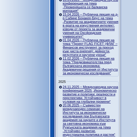
конференция на тема
„Променящата се балканска
миграция“
15.04.2026 – Публична лекция на д-
р Сабине Бонакер-Брус на тема
„Развитие на академичните умения
в ерата на изкуствения интелект:
изводи от проекта за академични
умения на Оксфордския
университет“
01.04.2026 – Публична лекция на
тема “Проект FLAG FICET (ФЛАГ –
Финансов инструмент за преход
към чиста енергия): дейности,
резултати и научени уроци”
11.02.2026 – Публична лекция на
тема “Предизвикателства пред
българската икономика:
Академични решения от Института
за икономически изследвания”
2025
24.11.2025 – Международна научна
конференция 2025 „Икономическо
развитие и политики: реалности и
перспективи. Устойчивост в
условия на глобални промени“
20.06.2025 – Съвместен
международен семинар на
Института за икономически
изследвания при Българската
академия на науките и Института
за световна икономика към
Румънската академия на тема
„Устойчиво развитие,
индустриална политика и растеж“