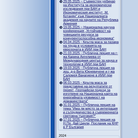
29.05.2025 – Съвместен уебинар
на Института за икономически
изследвания при БАН и
Икономическия институт „М.
Котанян“ към Националната
академия на науките на Република
Армения
19.05.2025 – Национална научна
конференция „Устойчивост на
човешките ресурси за
конкурентоспособна икономика“
04.04.2025 - Кръгла маса за пазара
на труда в условията на
еврозоната в ИИИ при БАН
21.03.2025 - Публична лекция на г-
жа Карина Ангелиева от
Международния център за наука и
технологии в ИИИ при БАН
19.03.2025 - Публична лекция на
доц. д-р Вита Юкневичене и г-жа
Саломея Ванагиене в ИИИ при
БАН
06.03.2025 - Кръгла маса за
представяне на резултатите от
проект „Географски подход за
изготвяне на Национална карта на
енергийната уязвимост на
домакинствата“
31.01.2025 – Публична лекция на
тема “Има ли място за интеграция
и сътрудничество в съвременната
световна търговия?”
17.01.2025 – Публична лекция на
Н.Пр. Дай Цинли, Посланик на КНР
в Р България
2024