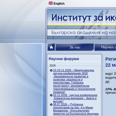
English
За нас
Научен 
Научни форуми
Реги
22 м
2026
23-24.11.2026 – Международна
научна конференция 2026
март 2
„Икономическо развитие и
водите
политики: реалности и
др.
перспективи. Глобална
несигурност, икономически
д
оц. 
трансформации и технологични
промени“
пречис
03.11.2026 - научна конференция
„Климатична миграция – факти и
митове“
08.07.2026 – Публична
презентация на доц. д-р Маню
Моравенов - Изпълнителен
директор на Българската фондова