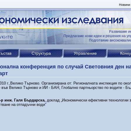
Новини
Развиваме и
Предлагаме нови идеи и решения на уп
Подготвяме висококвал
състав
Структура
Управление
Конк
онална конференция по случай Световния ден н
арт
010 г.,Велико Търново. Организирана от: Регионалната инспекция по око
 във Велико Търново и ИИ - БАН, Глобално партньорство по водите - Бъ
д-р инж. Галя Бърдарска,
доклад „Икономически ефективни технологии 
тване на отпадъчни води”