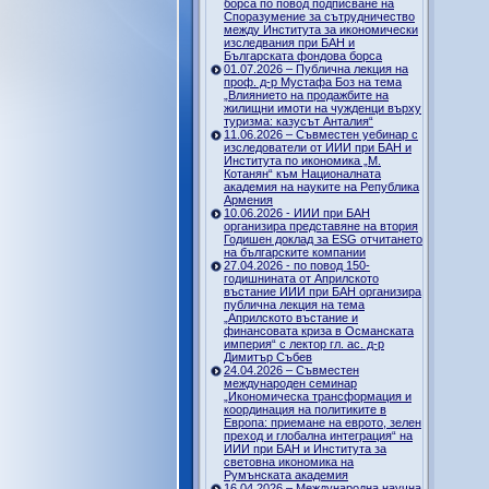
борса по повод подписване на
Споразумение за сътрудничество
между Института за икономически
изследвания при БАН и
Българската фондова борса
01.07.2026 – Публична лекция на
проф. д-р Мустафа Боз на тема
„Влиянието на продажбите на
жилищни имоти на чужденци върху
туризма: казусът Анталия“
11.06.2026 – Съвместен уебинар с
изследователи от ИИИ при БАН и
Института по икономика „М.
Котанян“ към Националната
академия на науките на Република
Армения
10.06.2026 - ИИИ при БАН
организира представяне на втория
Годишен доклад за ESG отчитането
на българските компании
27.04.2026 - по повод 150-
годишнината от Априлското
въстание ИИИ при БАН организира
публична лекция на тема
„Априлското въстание и
финансовата криза в Османската
империя“ с лектор гл. ас. д-р
Димитър Събев
24.04.2026 – Съвместен
международен семинар
„Икономическа трансформация и
координация на политиките в
Европа: приемане на еврото, зелен
преход и глобална интеграция“ на
ИИИ при БАН и Института за
световна икономика на
Румънската академия
16.04.2026 – Международна научна