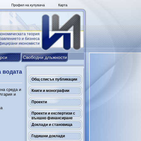
Профил на купувача
Карта
кономическата теория
равлението и бизнеса
ифицирани икономисти
урси
Свободни длъжности
а водата
Общ списък публикации
лна среда и
Книги и монографии
лгария и
Проекти
за
Проекти и експертизи с
външно финансиране
Доклади и становища
Годишни доклади