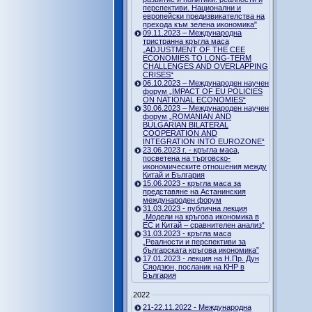
перспективи. Национални и
европейски предизвикателства на
прехода към зелена икономика"
09.11.2023 – Международна
тристранна кръгла маса
„ADJUSTMENT OF THE CEE
ECONOMIES TO LONG-TERM
CHALLENGES AND OVERLAPPING
CRISES“
06.10.2023 – Международен научен
форум „IMPACT OF EU POLICIES
ON NATIONAL ECONOMIES“
30.06.2023 – Международен научен
форум „ROMANIAN AND
BULGARIAN BILATERAL
COOPERATION AND
INTEGRATION INTO EUROZONE“
23.06.2023 г. - кръгла маса,
посветена на търговско-
икономическите отношения между
Китай и България
15.06.2023 - кръгла маса за
представяне на Астанинския
международен форум
31.03.2023 - публична лекция
„Модели на кръгова икономика в
ЕС и Китай – сравнителен анализ“
31.03.2023 - кръгла маса
„Реалности и перспективи за
българската кръгова икономика”
17.01.2023 - лекция на Н.Пр. Дун
Сяодзюн, посланик на КНР в
България
2022
21-22.11.2022 - Международна