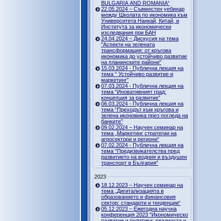
BULGARIA AND ROMANIA“
22.05.2024 – Съвместен уебинар
между Школата по икономика към
Университета Нанкай, Китай, и
Института за икономически
изследвания при БАН
24.04.2024 – Дискусия на тема
"Аспекти на зелената
трансформация: от кръгова
икономика до устойчиво развитие
на планинските райони"
15.03.2024 - Публична лекция на
тема “ Устойчиво развитие и
маркетинг”
07.03.2024 - Публична лекция на
тема “Иновативният град:
концепция за развитие”
06.03.2024 - Публична лекция на
тема “Преходът към кръгова и
зелена икономика през погледа на
банките”
09.02.2024 – Научен семинар на
тема „Маркетинг стратегии на
агросектори и региони“
07.02.2024 - Публична лекция на
тема “Предизвикателства пред
развитието на водния и въздушен
транспорт в България”
2023
18.12.2023 – Научен семинар на
тема „Дигитализацията в
образованието и финансовия
сектор: стандарти и тенденции“
05.12.2023 – Ежегодна научна
конференция 2023 "Икономическо
развитие и политики: реалности и