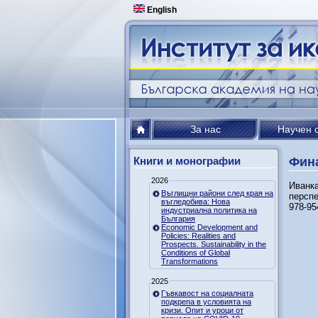
English
За нас
Научен 
Книги и монографии
Фина
2026
Иванка
Въглищни райони след края на
перспе
въгледобива: Нова
978-95
индустриална политика на
България
Economic Development and
Policies: Realities and
Prospects. Sustainability in the
Conditions of Global
Transformations
2025
Гъвкавост на социалната
подкрепа в условията на
кризи. Опит и уроци от