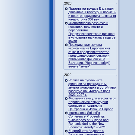
2023
Пазарът на труда в България:
динамика, структурни промени
и новите предизвикателства от
началото на XXI век
Икономическо развитие и
политики: реалности и
перспективи.
Предизвикателства и рискове
в условията на наслагващи се
кризи
Преходът към зелена
икономика на Европейския
съюз и предизвикателства
пред финансовия сектор и
публичните финанси на
България. "Черният лебед"
вече е "зелен"
2022
Ролята на публичните
финанси за прехода към
зелена икономика и устойчиво
развитие на България през
2021-2027 г.
Фискални стимули и ефекти от
Европейските структурни
фондове и политики в
Централна и Източна Европа
International Scientific
Conference Proceedings
“Challenges of Bulgaria and
Romania during the New
Economic Reality” – 2021
Енергийната бедност в
България: измерения и