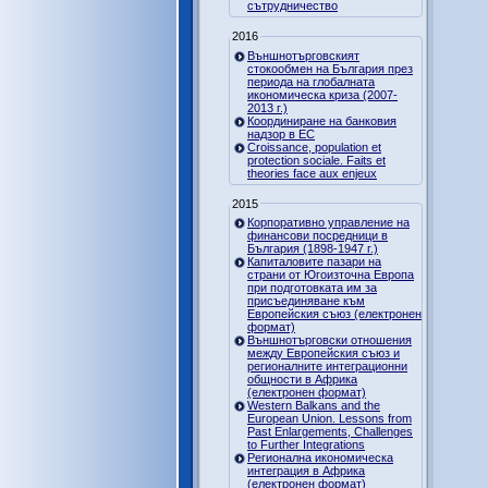
сътрудничество
2016
Външнотърговският
стокообмен на България през
периода на глобалната
икономическа криза (2007-
2013 г.)
Координиране на банковия
надзор в ЕС
Croissance, population et
protection sociale. Faits et
theories face aux enjeux
2015
Корпоративно управление на
финансови посредници в
България (1898-1947 г.)
Капиталовите пазари на
страни от Югоизточна Европа
при подготовката им за
присъединяване към
Европейския съюз (електронен
формат)
Външнотърговски отношения
между Европейския съюз и
регионалните интеграционни
общности в Африка
(електронен формат)
Western Balkans and the
European Union. Lessons from
Past Enlargements, Challenges
to Further Integrations
Регионална икономическа
интеграция в Африка
(електронен формат)