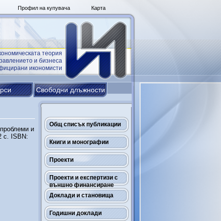
Профил на купувача
Карта
кономическата теория
равлението и бизнеса
ифицирани икономисти
урси
Свободни длъжности
Общ списък публикации
 проблеми и
 с. ISBN:
Книги и монографии
Проекти
Проекти и експертизи с
външно финансиране
Доклади и становища
Годишни доклади