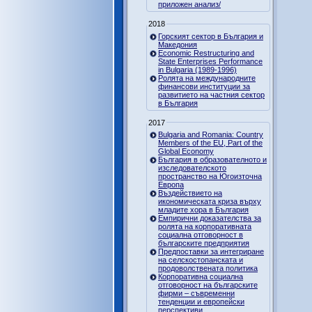
приложен анализ/
2018
Горският сектор в България и
Македония
Economic Restructuring and
State Enterprises Performance
in Bulgaria (1989-1996)
Ролята на международните
финансови институции за
развитието на частния сектор
в България
2017
Bulgaria and Romania: Country
Members of the EU, Part of the
Global Economy
България в образователното и
изследователското
пространство на Югоизточна
Европа
Въздействието на
икономическата криза върху
младите хора в България
Емпирични доказателства за
ролята на корпоративната
социална отговорност в
българските предприятия
Предпоставки за интегриране
на селскостопанската и
продоволствената политика
Корпоративна социална
отговорност на българските
фирми – съвременни
тенденции и европейски
перспективи