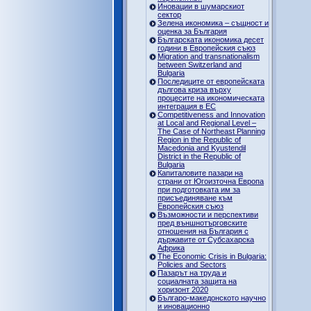
Иновации в шумарскиот
сектор
Зелена икономика – същност и
оценка за България
Българската икономика десет
години в Европейския съюз
Migration and transnationalism
between Switzerland and
Bulgaria
Последиците от европейската
дългова криза върху
процесите на икономическата
интеграция в ЕС
Competitiveness and Innovation
at Local and Regional Level –
The Case of Northeast Planning
Region in the Republic of
Macedonia and Kyustendil
District in the Republic of
Bulgaria
Капиталовите пазари на
страни от Югоизточна Европа
при подготовката им за
присъединяване към
Европейския съюз
Възможности и перспективи
пред външнотърговските
отношения на България с
държавите от Субсахарска
Африка
The Economic Crisis in Bulgaria:
Policies and Sectors
Пазарът на труда и
социалната защита на
хоризонт 2020
Българо-македонското научно
и иновационно