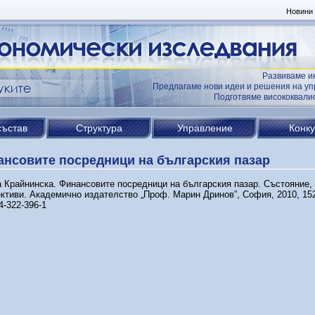
Новини
Развиваме и
Предлагаме нови идеи и решения на уп
Подготвяме висококвал
състав
Структура
Управление
Конк
нсовите посредници на българския пазар
 Крайнинска. Финансовите посредници на българския пазар. Състояние,
ктиви. Академично издателство „Проф. Марин Дринов”, София, 2010, 152
4-322-396-1