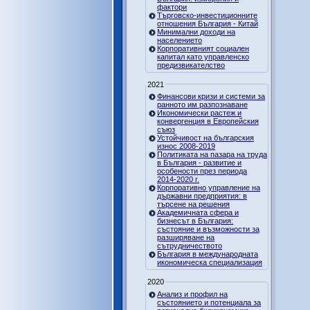
фактори
Търговско-инвестиционните
отношения България - Китай
Минимални доходи на
населението
Корпоративният социален
капитал като управленско
предизвикателство
2021
Финансови кризи и системи за
ранното им разпознаване
Икономически растеж и
конвергенция в Европейския
съюз
Устойчивост на българския
износ 2008-2019
Политиката на пазара на труда
в България - развитие и
особености през периода
2014-2020 г.
Корпоративно управление на
държавни предприятия: в
търсене на решения
Академичната сфера и
бизнесът в България:
състояние и възможности за
разширяване на
сътрудничеството
България в международната
икономическа специализация
2020
Анализ и профил на
състоянието и потенциала за