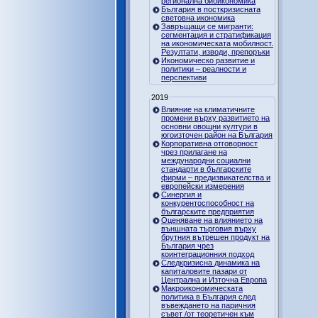
регионална биоикономика
България в посткризисната
световна икономика
Завръщащи се мигранти:
сегментация и стратификация
на икономическата мобилност.
Резултати, изводи, препоръки
Икономическо развитие и
политики – реалности и
перспективи
2019
Влияние на климатичните
промени върху развитието на
основни овощни култури в
югоизточен район на България
Корпоративна отговорност
чрез прилагане на
международни социални
стандарти в българските
фирми – предизвикателства и
европейски измерения
Синергия и
конкурентоспособност на
българските предприятия
Оценяване на влиянието на
външната търговия върху
брутния вътрешен продукт на
България чрез
коинтеграционния подход
Следкризисна динамика на
капиталовите пазари от
Централна и Източна Европа
Макроикономическата
политика в България след
въвеждането на паричния
съвет /от теоретичен към