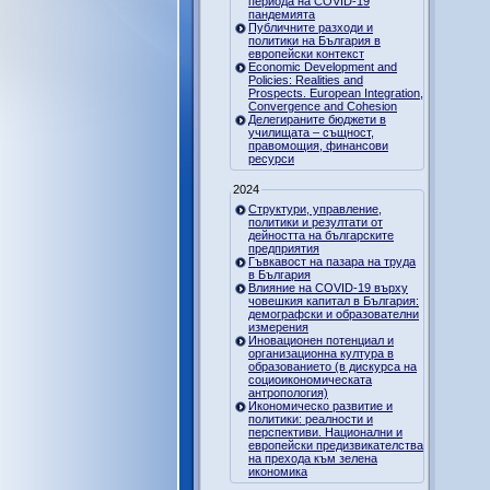
периода на COVID-19
пандемията
Публичните разходи и
политики на България в
европейски контекст
Economic Development and
Policies: Realities and
Prospects. European Integration,
Convergence and Cohesion
Делегираните бюджети в
училищата – същност,
правомощия, финансови
ресурси
2024
Структури, управление,
политики и резултати от
дейността на българските
предприятия
Гъвкавост на пазара на труда
в България
Влияние на COVID-19 върху
човешкия капитал в България:
демографски и образователни
измерения
Иновационен потенциал и
организационна култура в
образованието (в дискурса на
социоикономическата
антропология)
Икономическо развитие и
политики: реалности и
перспективи. Национални и
европейски предизвикателства
на прехода към зелена
икономика