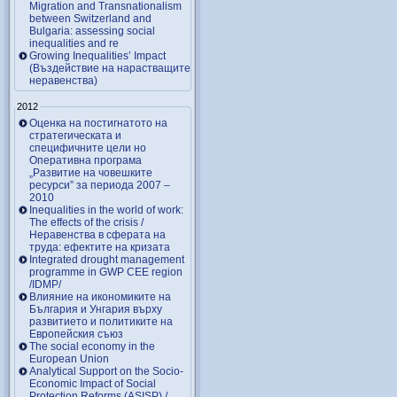
Migration and Transnationalism
between Switzerland and
Bulgaria: assessing social
inequalities and re
Growing Inequalities’ Impact
(Въздействие на нарастващите
неравенства)
2012
Оценка на постигнатото на
стратегическата и
специфичните цели но
Оперативна програма
„Развитие на човешките
ресурси” за периода 2007 –
2010
Inequalities in the world of work:
The effects of the crisis /
Неравенства в сферата на
труда: ефектите на кризата
Integrated drought management
programme in GWP CEE region
/IDMP/
Влияние на икономиките на
България и Унгария върху
развитието и политиките на
Европейския съюз
The social economy in the
European Union
Analytical Support on the Socio-
Economic Impact of Social
Protection Reforms (ASISP) /