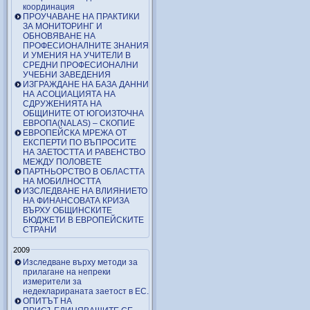
координация
ПРОУЧАВАНЕ НА ПРАКТИКИ
ЗА МОНИТОРИНГ И
ОБНОВЯВАНЕ НА
ПРОФЕСИОНАЛНИТЕ ЗНАНИЯ
И УМЕНИЯ НА УЧИТЕЛИ В
СРЕДНИ ПРОФЕСИОНАЛНИ
УЧЕБНИ ЗАВЕДЕНИЯ
ИЗГРАЖДАНЕ НА БАЗА ДАННИ
НА АСОЦИАЦИЯТА НА
СДРУЖЕНИЯТА НА
ОБЩИНИТЕ ОТ ЮГОИЗТОЧНА
ЕВРОПА(NALAS) – СКОПИЕ
ЕВРОПЕЙСКА МРЕЖА ОТ
ЕКСПЕРТИ ПО ВЪПРОСИТЕ
НА ЗАЕТОСТТА И РАВЕНСТВО
МЕЖДУ ПОЛОВЕТЕ
ПАРТНЬОРСТВО В ОБЛАСТТА
НА МОБИЛНОСТТА
ИЗСЛЕДВАНЕ НА ВЛИЯНИЕТО
НА ФИНАНСОВАТА КРИЗА
ВЪРХУ ОБЩИНСКИТЕ
БЮДЖЕТИ В ЕВРОПЕЙСКИТЕ
СТРАНИ
2009
Изследване върху методи за
прилагане на непреки
измерители за
недекларираната заетост в ЕС.
ОПИТЪТ НА