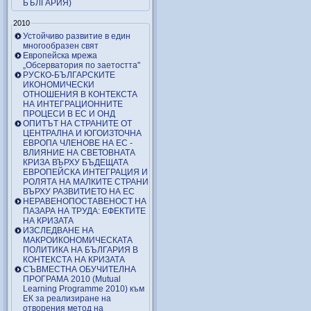
БЪЛГАРИЯ)
2010
Устойчиво развитие в един
многообразен свят
Европейска мрежа
„Обсерватория по заетостта"
РУСКО-БЪЛГАРСКИТЕ
ИКОНОМИЧЕСКИ
ОТНОШЕНИЯ В КОНТЕКСТА
НА ИНТЕГРАЦИОННИТЕ
ПРОЦЕСИ В ЕС И ОНД
ОПИТЪТ НА СТРАНИТЕ ОТ
ЦЕНТРАЛНА И ЮГОИЗТОЧНА
ЕВРОПА ЧЛЕНОВЕ НА ЕС -
ВЛИЯНИЕ НА СВЕТОВНАТА
КРИЗА ВЪРХУ БЪДЕЩАТА
ЕВРОПЕЙСКА ИНТЕГРАЦИЯ И
РОЛЯТА НА МАЛКИТЕ СТРАНИ
ВЪРХУ РАЗВИТИЕТО НА ЕС
НЕРАВЕНОПОСТАВЕНОСТ НА
ПАЗАРА НА ТРУДА: ЕФЕКТИТЕ
НА КРИЗАТА
ИЗСЛЕДВАНЕ НА
МАКРОИКОНОМИЧЕСКАТА
ПОЛИТИКА НА БЪЛГАРИЯ В
КОНТЕКСТА НА КРИЗАТА
СЪВМЕСТНА ОБУЧИТЕЛНА
ПРОГРАМА 2010 (Mutual
Learning Programme 2010) към
ЕК за реализиране на
отворения метод на