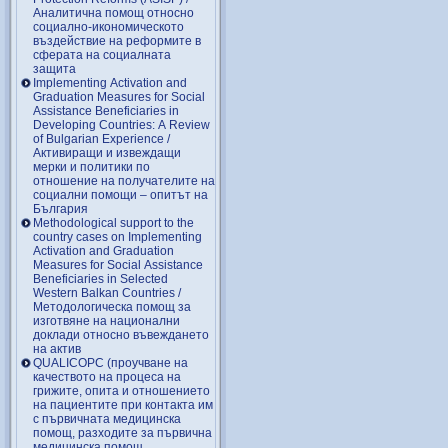
Аналитична помощ относно
социално-икономическото
въздействие на реформите в
сферата на социалната
защита
Implementing Activation and
Graduation Measures for Social
Assistance Beneficiaries in
Developing Countries: A Review
of Bulgarian Experience /
Активиращи и извеждащи
мерки и политики по
отношение на получателите на
социални помощи – опитът на
България
Methodological support to the
country cases on Implementing
Activation and Graduation
Measures for Social Assistance
Beneficiaries in Selected
Western Balkan Countries /
Методологическа помощ за
изготвяне на национални
доклади относно въвеждането
на актив
QUALICOPC (проучване на
качеството на процеса на
грижите, опита и отношението
на пациентите при контакта им
с първичната медицинска
помощ, разходите за първична
медицинска помощ,