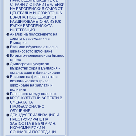
ПРИСЪЕДИНЯВАЩИТЕ СЕ
СТРАНИ И СТРАНИТЕ ЧЛЕНКИ
НА ЕВРОПЕЙСКИЯ СЪЮЗ ОТ
ЦЕНТРАЛНА И ЮГОИЗТОЧНА
ЕВРОПА, ПОСЛЕДИЦИ ОТ
РАЗШИРЯВАНЕТО НА ИЗТОК
ВЪРХУ ЕВРОПЕЙСКАТА
ИНТЕГРАЦИЯ
Анализ на положението на
хората с увреждания в
България
Взаимно обучение относно
финансовото включване
Югоизточноевропейска бизнес
мрежа
Дългосрочни услуги за
възрастни хора в България -
организация и финансиране
Влияние на финансовата и
икономическата криза:
фиксиране на заплати и
политики
Равенство между половете
КРОС-КУЛТУРНИ АСПЕКТИ В
СФЕРАТА НА
ПРОФЕСИОНАЛНО
ОБУЧЕНИЕ
ДЕИНДУСТРИАЛИЗАЦИЯ И
ПРЕСТРУРИРАНЕ НА
ЗАЕТОСТТА В БЪЛГАРИЯ:
ИКОНОМИЧЕСКИ И
СОЦИАЛНИ ПОСЛЕДИЦИ