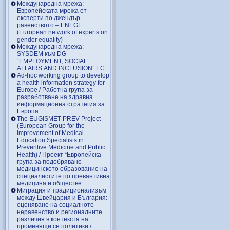
Международна мрежа:
Европейската мрежа от
експерти по джендър
равенството – ENEGE
(European network of experts on
gender equality)
Международна мрежа:
SYSDEM към DG
“EMPLOYMENT, SOCIAL
AFFAIRS AND INCLUSION” EC
Ad-hoc working group to develop
a health information strategy for
Europe / Работна група за
разработване на здравна
информационна стратегия за
Европа
The EUGISMET-PREV Project
(European Group for the
Improvement of Medical
Education Specialists in
Preventive Medicine and Public
Health) / Проект “Европейска
група за подобряване
медицинското образование на
специалистите по превантивна
медицина и обществе
Миграция и традиционализъм
между Швейцария и България:
оценяване на социалното
неравенство и регионалните
различия в контекста на
променящи се политики /