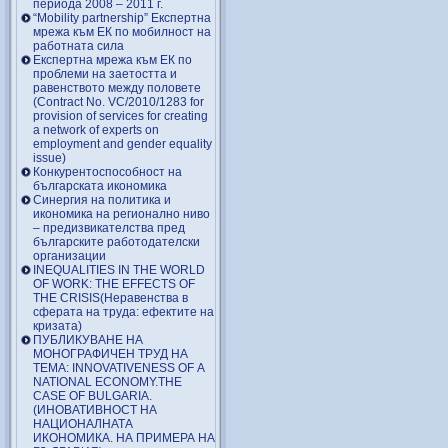
периода 2008 – 2011 г.
“Mobility partnership” Експертна
мрежа към ЕК по мобилност на
работната сила
Експертна мрежа към ЕК по
проблеми на заетостта и
равенството между половете
(Contract No. VC/2010/1283 for
provision of services for creating
a network of experts on
employment and gender equality
issue)
Конкурентоспособност на
българската икономика
Синергия на политика и
икономика на регионално ниво
– предизвикателства пред
българските работодателски
организации
INEQUALITIES IN THE WORLD
OF WORK: THE EFFECTS OF
THE CRISIS(Неравенства в
сферата на труда: ефектите на
кризата)
ПУБЛИКУВАНЕ НА
МОНОГРАФИЧЕН ТРУД НА
ТЕМА: INNOVATIVENESS OF A
NATIONAL ECONOMY.THE
CASE OF BULGARIA.
(ИНОВАТИВНОСТ НА
НАЦИОНАЛНАТА
ИКОНОМИКА. НА ПРИМЕРА НА