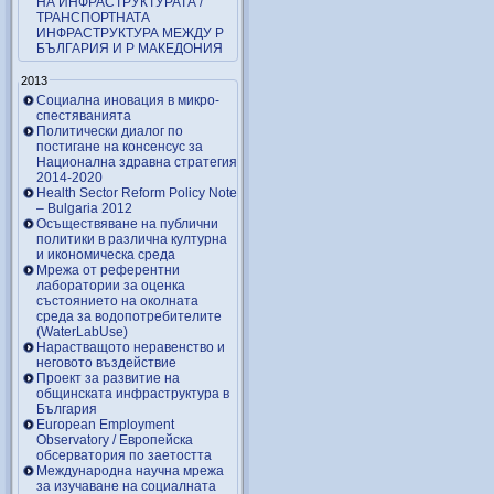
НА ИНФРАСТРУКТУРАТА /
ТРАНСПОРТНАТА
ИНФРАСТРУКТУРА МЕЖДУ Р
БЪЛГАРИЯ И Р МАКЕДОНИЯ
2013
Социална иновация в микро-
спестяванията
Политически диалог по
постигане на консенсус за
Национална здравна стратегия
2014-2020
Health Sector Reform Policy Note
– Bulgaria 2012
Осъществяване на публични
политики в различна културна
и икономическа среда
Мрежа от референтни
лаборатории за оценка
състоянието на околната
среда за водопотребителите
(WaterLabUse)
Нарастващото неравенство и
неговото въздействие
Проект за развитие на
общинската инфраструктура в
България
European Employment
Observatory / Европейска
обсерватория по заетостта
Международна научна мрежа
за изучаване на социалната