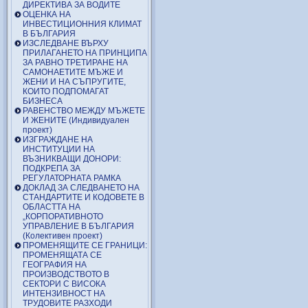
ДИРЕКТИВА ЗА ВОДИТЕ
ОЦЕНКА НА
ИНВЕСТИЦИОННИЯ КЛИМАТ
В БЪЛГАРИЯ
ИЗСЛЕДВАНЕ ВЪРХУ
ПРИЛАГАНЕТО НА ПРИНЦИПА
ЗА РАВНО ТРЕТИРАНЕ НА
САМОНАЕТИТЕ МЪЖЕ И
ЖЕНИ И НА СЪПРУГИТЕ,
КОИТО ПОДПОМАГАТ
БИЗНЕСА
РАВЕНСТВО МЕЖДУ МЪЖЕТЕ
И ЖЕНИТЕ (Индивидуален
проект)
ИЗГРАЖДАНЕ НА
ИНСТИТУЦИИ НА
ВЪЗНИКВАЩИ ДОНОРИ:
ПОДКРЕПА ЗА
РЕГУЛАТОРНАТА РАМКА
ДОКЛАД ЗА СЛЕДВАНЕТО НА
СТАНДАРТИТЕ И КОДОВЕТЕ В
ОБЛАСТТА НА
„КОРПОРАТИВНОТО
УПРАВЛЕНИЕ В БЪЛГАРИЯ
(Колективен проект)
ПРОМЕНЯЩИТЕ СЕ ГРАНИЦИ:
ПРОМЕНЯЩАТА СЕ
ГЕОГРАФИЯ НА
ПРОИЗВОДСТВОТО В
СЕКТОРИ С ВИСОКА
ИНТЕНЗИВНОСТ НА
ТРУДОВИТЕ РАЗХОДИ