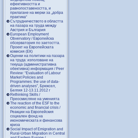
ефективността и
равнопоставеността, и
прилагане на мерки за „добра
практика“
Сътрудничеството в областта
на пазара на труда между
Австрия и България
European Employment
Obvervatory / Европейска
обсерватория по заетостта.
Проект на Европейската
комисия (ЕК)
Оценки на политики на пазара
на труда: използване на
текуща (административна
обективна) информация / Peer
Review: “Evaluation of Labour
Market Policies and
Programmes: the use of data-
driven analyses”, Брюксел,
Белгия 12-13.11.2012 г
Rethinking Skills /
Преосмисляне на уменията
Тhe reaction of the ESF to the
economic and financial crisis /
Реакции на Европейския
социален фонд на
икономическата и финансова
криза
Social Impact of Emigration and
Rural-Urban Migration in Central
and Eastern Europe /