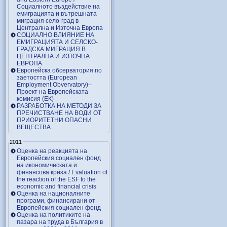
Социалното въздействие на
емиграцията и вътрешната
миграция село-град в
Централна и Източна Европа
СОЦИАЛНО ВЛИЯНИЕ НА
ЕМИГРАЦИЯТА И СЕЛСКО-
ГРАДСКА МИГРАЦИЯ В
ЦЕНТРАЛНА И ИЗТОЧНА
ЕВРОПА
Европейска обсерватория по
заетостта (European
Employment Obvervatory)–
Проект на Европейската
комисия (ЕК)
РАЗРАБОТКА НА МЕТОДИ ЗА
ПРЕЧИСТВАНЕ НА ВОДИ ОТ
ПРИОРИТЕТНИ ОПАСНИ
ВЕЩЕСТВА
2011
Оценка на реакцията на
Европейския социален фонд
на икономическата и
финансова криза / Evaluation of
the reaction of the ESF to the
economic and financial crisis
Оценка на националните
програми, финансирани от
Европейския социален фонд
Оценка на политиките на
пазара на труда в България в