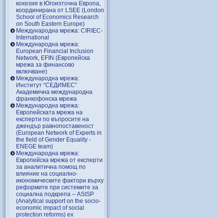
кохезия в Югоизточна Европа,
координирана от LSEE (London
School of Economics Research
on South Eastern Europe)
Международна мрежа: CIRIEC-
International
Международна мрежа:
European Financial Inclusion
Network, EFIN (Европейска
мрежа за финансово
включване)
Международна мрежа:
Институт “СЕДИМЕС”
Академична международна
франкофонска мрежа
Международна мрежа:
Европейската мрежа на
експерти по въпросите на
джендър равнопоставеност
(European Network of Experts in
the field of Gender Equality -
ENEGE team)
Международна мрежа:
Европейска мрежа от експерти
за аналитична помощ по
влияние на социално-
икономическите фактори върху
реформите при системите за
социална подкрепа – ASISP
(Analytical support on the socio-
economic impact of social
protection reforms) ex