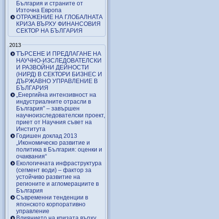
България и страните от
Източна Европа
ОТРАЖЕНИЕ НА ГЛОБАЛНАТА
КРИЗА ВЪРХУ ФИНАНСОВИЯ
СЕКТОР НА БЪЛГАРИЯ
2013
ТЪРСЕНЕ И ПРЕДЛАГАНЕ НА
НАУЧНО-ИЗСЛЕДОВАТЕЛСКИ
И РАЗВОЙНИ ДЕЙНОСТИ
(НИРД) В СЕКТОРИ БИЗНЕС И
ДЪРЖАВНО УПРАВЛЕНИЕ В
БЪЛГАРИЯ
„Енергийна интензивност на
индустриалните отрасли в
България” – завършен
научноизследователски проект,
приет от Научния съвет на
Института
Годишен доклад 2013
„Икономическо развитие и
политика в България: оценки и
очаквания“
Екологичната инфраструктура
(сегмент води) – фактор за
устойчиво развитие на
регионите и агломерациите в
България
Съвременни тенденции в
японското корпоративно
управление
Влиянието на кризата върху