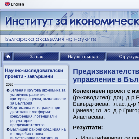
English
За нас
Научен състав
Структур
Предизвикателств
Научно-изследователски
проекти - завършени
управление в Бълг
2026
Колективен проект с и
Зелена и кръгова икономика за
устойчиво развитие –
(ръководител); доц. д-р 
критерии, оценки, възможности
Бакърджиева; гл.ас. д-р 
за България
Вертикална интеграция при
Цанева; гл. ас. д-р Григ
дигитални платформи:
Анастасова.
конкуренция, потенциал и
регулаторни
предизвикателства
Резултати:
Въглищни райони след края на
въгледобива: нова
Идентифицират се пр
индустриална политика на