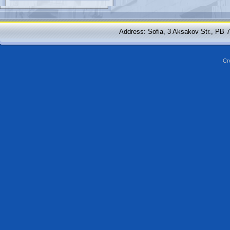
Address: Sofia, 3 Aksakov Str., PB 
Cr