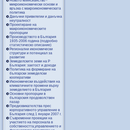
Новото кейнсианство -
микроикономически основи и
връзка с макроикономическата
политика
Данъчни привилегии и данъчна
неутралност
Проектиране на
макроикономическите
пропорции
Производството в България
1935-2006 година (подробно
статистическо описание)
Регионални икономически
структури и потенциал за
развитие
Земеделските земи на Р
България: заетост и доходи
Политика на формиране на
български земеделски
кооперативи
Икономически въздействия на
климатичните промени върху
земеделието в България
Основни пропорции в
българския продоволствен
пазар
Предизвикателства прес
корпоративното управление в
България след 1 януари 2007 г.
Съвременни проекции на
участието на персонала в
собствеността,управлението и