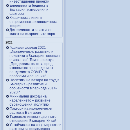
инвестиционни проекти
Енергийната бедност в
България: измерения и
фактори
Класическа линия в
съвременната икономическа
теория
Детерминанти за активен
живот на възрастните хора
2021
Годишен доклад 2021
„Икономическо развитие и
политики в България: оценки и
очаквания“. Тема на фокус:
„Предизвикателства пред
икономиката, породени от
пандемията COVID-19:
проблеми и решения“
Политики на пазара на труд в
България - развитие и
особености в периода 2014-
2020 г.
Минимални доходи на
населението – развитие,
съотношения, политики
Фактори на икономически
растеж в България
Търговско-инвестиционните
отношения България-Китай
Устойчивост на завръщането и
фактори за последваща