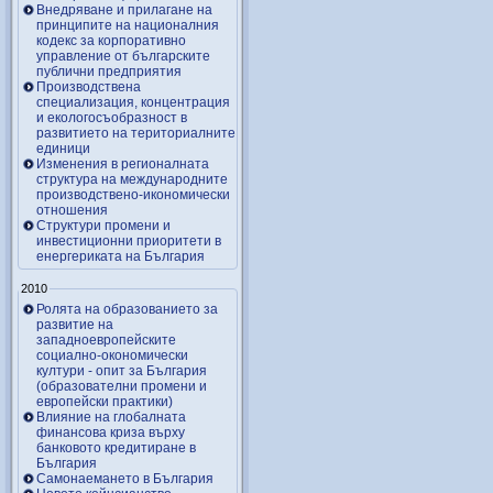
Внедряване и прилагане на
принципите на националния
кодекс за корпоративно
управление от българските
публични предприятия
Производствена
специализация, концентрация
и екологосъобразност в
развитието на териториалните
единици
Изменения в регионалната
структура на международните
производствено-икономически
отношения
Структури промени и
инвестиционни приоритети в
енергериката на България
2010
Ролята на образованието за
развитие на
западноевропейските
социално-окономически
култури - опит за България
(образователни промени и
европейски практики)
Влияние на глобалната
финансова криза върху
банковото кредитиране в
България
Самонаемането в България