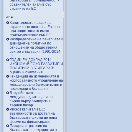
българската промишленост -
сравнителен анализ със
страните на ЕС
2014
Капиталовите пазари на
страни от югоизточна Европа
при подготовката им за
присъединяване към ЕС
Разпределение на печалбата и
дивидентна политика по
отношение на обществения
сектор в България (1991-2014
г.)
ГОДИШЕН ДОКЛАД 2014
ИКОНОМИЧЕСКО РАЗВИТИЕ И
ПОЛИТИКИ В БЪЛГАРИЯ:
оценки и очаквания
Тенденции на измененията в
корпоративното управление на
международни банкови групи и
последици в България
Въздействието на
международните цени на
зърно върху българския
зърнен пазар
Рисков капитал в ЕС:
възможности за достъп на
българските фирми до нови
форми на финансиране
Пазарна стратегия на
българските предприятия в