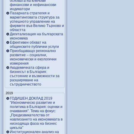
основата на ключови
финансови и нефинансови
индикатори
Пазарната стратегия и
маркетинговата структура за
успешното управление на
фирмите във Велико Търново и
областта
Дигитализация на българската
икономика
Ефективен обхват на
общинските публични услуги
Приобщаващо регионално
развитие – социални,
икономически и екологични
измерения
Академичната сфера и
бизнесът в България:
състояние и възможности за
разширяване на
сътрудничеството
2019
ГОДИШЕН ДОКЛАД 2019
“Икономическо развитие и
политика в България: оценки и
очаквания”. Тема на фокус:
„Предизвикателства от
навлизането на икономиката в
низходяща фаза на бизнес
цикъла”
Институционален анализ на