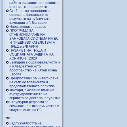
работа със заинтересованите
страни в корпорациите
Стойностна концепция за
оценка на финансовите
резултати на публичните
компании в Р. България
Иновативните градове
ПРОГРАМИ ЗА
СТАБИЛИЗИРАНЕ НА
БАНКОВАТА СИСТЕМА НА ЕС
И ПРЕДИЗВИКАТЕЛСТВАТА
ПРЕД БЪЛГАРИЯ
ПАЗАРЪТ НА ТРУДА И
СОЦИАЛНАТА ЗАЩИТА НА
ХОРИЗОНТ 2020
България в образователното и
изследователското
пространство на Югоизточна
Европа
Предпоставки за интегриране
на селскостопанската и
продоволствената политики
Фактори, оказващи влияние
върху управлението на
веригата за доставки в туризма
Структурни реформи за
сближаване в икономическия и
валутен съюз на ЕС
2015
Задлъжнялостта на