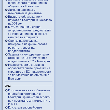
финансовото състояние на
общините в България
Лихвени равнища и
икономическа динамика
Висшето образование и
науката в България в началото
на ХХІ век
Мотивационни и социо-
антропологични предпоставки
за управление на човешкия
капитал във фирмата
Оценка на методи за
измерване на финансовата
резултативност на
предприятията
Защита на конкуренцията по
отношение на съвместните
предприятия в ЕС и България
Икономически аспекти на
образователните практики на
страните от ЕС - възможности
за приложение на опита им в
България
2012
Използване на възобновяеми
енергийни източници в
България: финансови аспекти
при постигане ангажиментите
към ЕС
Кризата в европейските