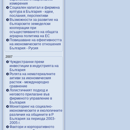
измерения
Социален капитал и фирмена
култура в България - идеи,
послания, перспективи
Възможности за развитие на
българските земеделски
кооперации при
осъществяването на общата
аграрна политика на ЕС
Повишаване на ефективността
на икономическите отношения
България - Русия
2007
Чуждестранни преки
инвестиции в индустрията на
България
Ролята на нематериалните
активи за икономическия
растеж - международно
сравнение
Логистичният подход и
неговото прилагане във
фирменото управление в
България
Мониторинг на социално-
икономическите и екологичните
различия на общините в Р
България за периода 2003-
2005 г.
Фактори и корпоративното