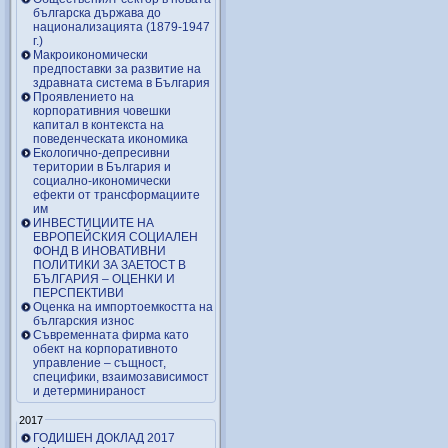
българска държава до
национализацията (1879-1947
г.)
Макроикономически
предпоставки за развитие на
здравната система в България
Проявлението на
корпоративния човешки
капитал в контекста на
поведенческата икономика
Екологично-депресивни
територии в България и
социално-икономически
ефекти от трансформациите
им
ИНВЕСТИЦИИТЕ НА
ЕВРОПЕЙСКИЯ СОЦИАЛЕН
ФОНД В ИНОВАТИВНИ
ПОЛИТИКИ ЗА ЗАЕТОСТ В
БЪЛГАРИЯ – OЦЕНКИ И
ПЕРСПЕКТИВИ
Оценка на импортоемкостта на
българския износ
Съвременната фирма като
обект на корпоративното
управление – същност,
специфики, взаимозависимост
и детерминираност
2017
ГОДИШЕН ДОКЛАД 2017