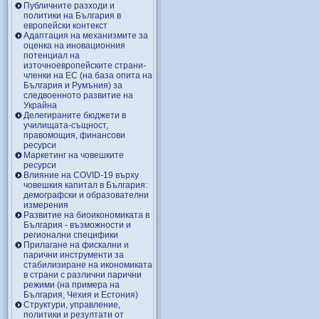
Публичните разходи и
политики на България в
европейски контекст
Адаптация на механизмите за
оценка на иновационния
потенциал на
източноевропейските страни-
членки на ЕС (на база опита на
България и Румъния) за
следвоенното развитие на
Украйна
Делегираните бюджети в
училищата-същност,
правомощия, финансови
ресурси
Маркетинг на човешките
ресурси
Влияние на COVID-19 върху
човешкия капитал в България:
демографски и образователни
измерения
Развитие на биоикономиката в
България - възможности и
регионални специфики
Прилагане на фискални и
парични инструменти за
стабилизиране на икономиката
в страни с различни парични
режими (на примера на
България, Чехия и Естония)
Структури, управление,
политики и резултати от