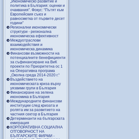
„Икономическо развитие и
политика в България: оценки и
очаквания”. Фокус: “Пътят към
Европейския съюз и
равносметка от първите десет
години”
Регионални икономически
структури - регионална
икономическа ефективност
Междуотраслови
взаимодействия и
икономическа динамика
Финансови възможности на
потенциалните бенефициенти
за съфинансиране на ВиК
проекти по Приоритетна ос 1
на Оперативна програма
„Околна среда 2014-2020 г.“
Въздействието на
икономическата криза върху
уязвими групи в България
Финансиране на зелена
икономика в България
Международните финансови
институции след кризата и
ролята им за развитието на
частния сектор в България
Детерминанти на българската
емиграция
КОРПОРАТИВНА СОЦИАЛНА
ОТГОВОРНОСТ НА
БЪЛГАРСКИТЕ ФИРМИ -