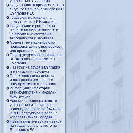
управление в България
Националната продоволствена
сигурност при приемането на Р
България в ЕС
Трудовият потенциал на
земеделието в Р България
Национални и регионални
аспекти на образованието в
България в контекста на
европейските изисквания
Моделът на индивидуалня
подоходен данък: прогресивен
или пропорционален
Преструктуриране и социална
отговорност на фирмите в
България
Пазарът на труда в България:
институции и гъвкавост
Преодоляване на ниската
иновационна активност в
предприятията в България
Инфлацията: факторни
взаимодействия и моделни
конструкции
Аспекти на корпоративното
управление и контрол при
присъединявнето на България
към ЕС: структура и роля на
корпоративните бордове
Предизвикателства на пазара
на труда при членството на
България в ЕС