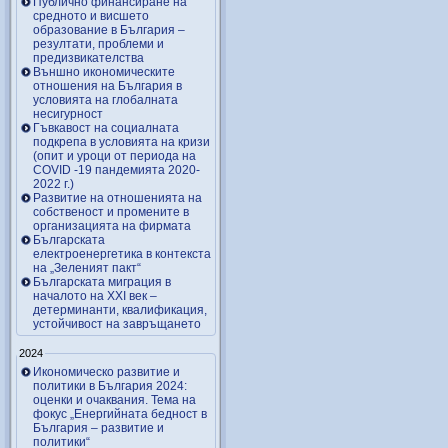
Публично финансиране на
средното и висшето
образование в България –
резултати, проблеми и
предизвикателства
Външно икономическите
отношения на България в
условията на глобалната
несигурност
Гъвкавост на социалната
подкрепа в условията на кризи
(опит и уроци от периода на
COVID -19 пандемията 2020-
2022 г.)
Развитие на отношенията на
собственост и промените в
организацията на фирмата
Българската
електроенергетика в контекста
на „Зеленият пакт“
Българската миграция в
началото на ХХІ век –
детерминанти, квалификация,
устойчивост на завръщането
2024
Икономическо развитие и
политики в България 2024:
оценки и очаквания. Тема на
фокус „Енергийната бедност в
България – развитие и
политики“