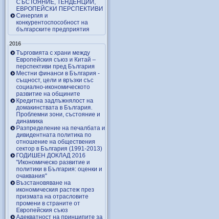
СЪСТОЯНИЕ, ТЕНДЕНЦИИ,
ЕВРОПЕЙСКИ ПЕРСПЕКТИВИ
Синергия и
конкурентоспособност на
българските предприятия
2016
Търговията с храни между
Европейския съюз и Китай –
перспективи пред България
Местни финанси в България -
същност, цели и връзки със
социално-икономическото
развитие на общините
Кредитна задлъжнялост на
домакинствата в България.
Проблемни зони, състояние и
динамика
Разпределение на печалбата и
дивидентната политика по
отношение на обществения
сектор в България (1991-2013)
ГОДИШЕН ДОКЛАД 2016
"Икономическо развитие и
политики в България: оценки и
очаквания"
Възстановяване на
икономическия растеж през
призмата на отрасловите
промени в страните от
Европейския съюз
Адекватност на принципите за