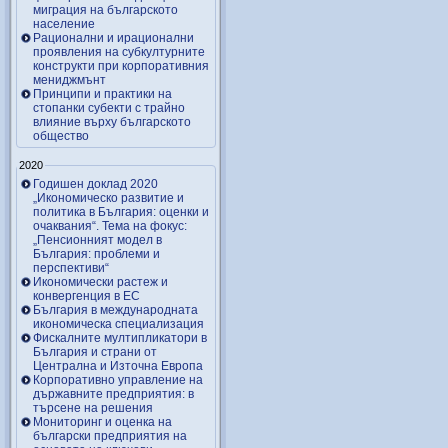
миграция на българското
население
Рационални и ирационални
проявления на субкултурните
конструкти при корпоративния
мениджмънт
Принципи и практики на
стопанки субекти с трайно
влияние върху българското
общество
2020
Годишен доклад 2020
„Икономическо развитие и
политика в България: оценки и
очаквания“. Тема на фокус:
„Пенсионният модел в
България: проблеми и
перспективи“
Икономически растеж и
конвергенция в ЕС
България в международната
икономическа специализация
Фискалните мултипликатори в
България и страни от
Централна и Източна Европа
Корпоративно управление на
държавните предприятия: в
търсене на решения
Мониторинг и оценка на
български предприятия на