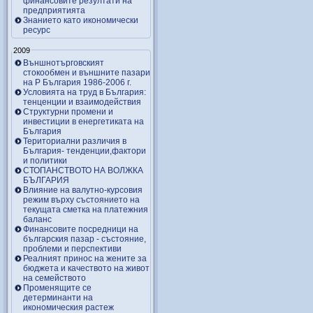
финансовите резултати на
предприятията
Знанието като икономически
ресурс
2009
Външнотърговският
стокообмен и външните пазари
на Р България 1986-2006 г.
Условията на труд в България:
тенценции и взаимодействия
Структурни промени и
инвестиции в енергетиката на
България
Териториални различия в
България- тенденции,фактори
и политики
СТОПАНСТВОТО НА ВОЛЖКА
БЪЛГАРИЯ
Влияние на валутно-курсовия
режим върху състоянието на
текущата сметка на платежния
баланс
Финансовите посредници на
българския пазар - състояние,
проблеми и перспективи
Реалният принос на жените за
бюджета и качеството на живот
на семейството
Променящите се
детерминанти на
икономическия растеж