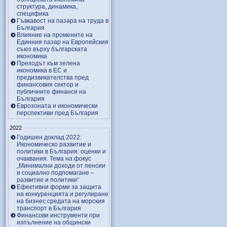
структура, динамика,
специфика
Гъвкавост на пазара на труда в
България
Влияние на промените на
Единния пазар на Европейския
съюз върху българската
икономика
Преходът към зелена
икономика в ЕС и
предизвикателства пред
финансовия сектор и
публичните финанси на
България
Еврозоната и икономически
перспективи пред България
2022
Годишен доклад 2022:
Икономическо развитие и
политики в България: оценки и
очаквания. Тема на фокус
„Минимални доходи от пенсии
и социално подпомагане –
развитие и политики“
Ефективни форми за защита
на конкуренцията и регулиране
на бизнес средата на морския
транспорт в България
Финансови инструменти при
изпълнение на общински