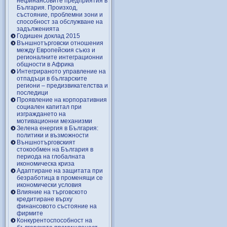
нефинансовите предприятия в
България. Произход,
състояние, проблемни зони и
способност за обслужване на
задълженията
Годишен доклад 2015
Външнотърговски отношения
между Европейския съюз и
регионалните интеграционни
общности в Африка
Интегрираното управление на
отпадъци в българските
региони – предизвикателства и
последици
Проявление на корпоративния
социален капитал при
изграждането на
мотивационни механизми
Зелена енергия в България:
политики и възможности
Външнотърговският
стокообмен на България в
периода на глобалната
икономическа криза
Адаптиране на защитата при
безработица в променящи се
икономически условия
Влияние на търговското
кредитиране върху
финансовото състояние на
фирмите
Конкурентоспособност на