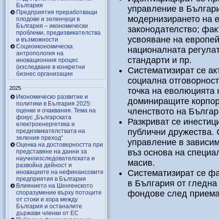
България
управление в Българи
Предприятия преработващи
модернизирането на 
плодове и зеленчуци в
България – икономически
законодателство; фак
проблеми, предизвикателства
усвояване на европей
и възможности
Социоикономическа
националната регулат
антропология на
стандарти и пр.
иновационния процес
(изследване в конкретни
Систематизират се ак
бизнес организации
социална отговорност
2025
точка на еволюцията 
Икономическо развитие и
доминиращите корпор
политики в България 2025:
членството на Българ
оценки и очаквания. Тема на
фокус „Българската
Разкриват се инестиц
електроенергетика и
публични дружества. 
предизвикателствата на
зеления преход“
управление в зависим
Оценка на достоверността при
въз основа на специа
представяне на данни за
научноизследователската и
масив.
развойна дейност и
Систематизират се фа
иновациите на нефинансовите
предприятия в България
в България от гледна
Влиянието на Шенгенското
фондове след приеман
споразумение върху потоците
от стоки и хора между
България и останалите
държави членки от ЕС