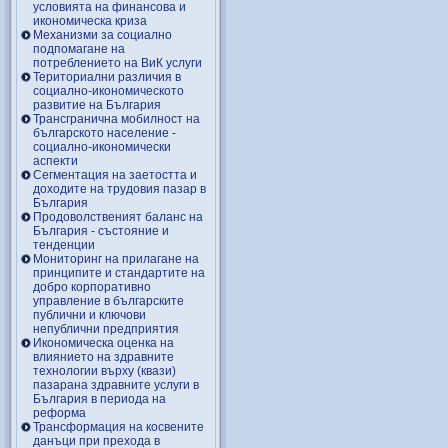
условията на финансова и
икономическа криза
Механизми за социално
подпомагане на
потреблението на ВиК услуги
Териториални различия в
социално-икономическото
развитие на България
Трансгранична мобилност на
българското население -
социално-икономически
аспекти
Сегментация на заетостта и
доходите на трудовия пазар в
България
Продоволственият баланс на
България - състояние и
тенденции
Мониторинг на прилагане на
принципите и стандартите на
добро корпоративно
управление в българските
публични и ключови
непублични предприятия
Икономическа оценка на
влиянието на здравните
технологии върху (квази)
пазарана здравните услуги в
България в периода на
реформа
Трансформация на косвените
данъци при прехода в