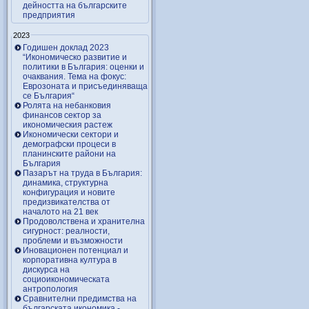
дейността на българските
предприятия
2023
Годишен доклад 2023
“Икономическо развитие и
политики в България: оценки и
очаквания. Тема на фокус:
Еврозоната и присъединяваща
се България“
Ролята на небанковия
финансов сектор за
икономическия растеж
Икономически сектори и
демографски процеси в
планинските райони на
България
Пазарът на труда в България:
динамика, структурна
конфигурация и новите
предизвикателства от
началото на 21 век
Продоволствена и хранителна
сигурност: реалности,
проблеми и възможности
Иновационен потенциал и
корпоративна култура в
дискурса на
социоикономическата
антропология
Сравнителни предимства на
българската икономика -