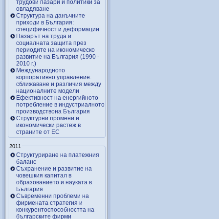
трудови пазари и политики за
овладяване
Структура на данъчните
приходи в България:
специфичност и деформации
Пазарът на труда и
социалната защита през
периодите на икономическо
развитие на България (1990 -
2010 г.)
Международното
корпоративно управление:
сближаване и различия между
националните модели
Ефективност на енергийното
потребление в индустриалното
производствона България
Структурни промени и
икономически растеж в
страните от ЕС
2011
Структуриране на платежния
баланс
Съхранение и развитие на
човешкия капитал в
образованието и науката в
България
Съвременни проблеми на
фирмената стратегия и
конкурентоспособността на
българските фирми