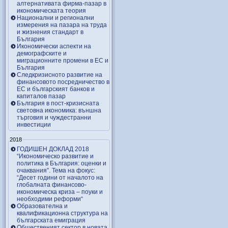
алтернативата фирма-пазар в
икономическата теория
Национални и регионални
измерения на пазара на труда
и жизнения стандарт в
България
Икономически аспекти на
демографските и
миграционните промени в ЕС и
България
Следкризисното развитие на
финансовото посредничество в
ЕС и българският банков и
капиталов пазар
България в пост-кризисната
световна икономика: външна
търговия и чуждестранни
инвестиции
2018
ГОДИШЕН ДОКЛАД 2018
“Икономическо развитие и
политика в България: оценки и
очаквания”. Тема на фокус:
“Десет години от началото на
глобалната финансово-
икономическа криза – поуки и
необходими реформи“
Образователна и
квалификационна структура на
българската емиграция
Общественият сектор в новата