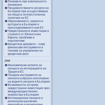
Рисковете при електронното
банкиране
Продоволствените ресурси на
България при осъществяване
на общата селскостопанска
политика на ЕС
Образованието, науката и
културата в България и
присъединяването към ЕС
Чуждестранните инвестиции в
страните от Югоизточна
Европа: проблеми и
перспективи
Кредитини деривати – нови
финансови инструменти и
техники за управление на
кредитния риск
2008
Икономически аспекти на
процеса на интеграцията на
Турция в ЕС
Пазарни инструменти за
екологосъобразно използване
на водните ресурси в България
Възможности за преки
чуждестранни инвестиции чрез
международни бизнес
инкубатори в България
Интеграционни процеси и
регионални различия-
европейски и национални