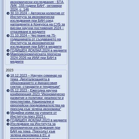
икономически изследвания - БТА,
ЛИК „155 години БАН“, октомври
2024, с. 146
30.10.2024 – Авторски колектив от
Института за икономически
изследвания при БАН сред
наградените в Конкурса на СУБ за
високи научни постижения 2024 –
отразяване в медиите
21.10.2024 – Честване на 75-
годишнината от създаването на
Института за икономически
изследвания при БАН в медиите
ГОДИШЕН ДОКЛАД 2024 в медиите
Макроикономическата прогноза
2024-2026 на ИИИ при БАН в
медиите
2023
18.12.2023 – Научен семинар на
тема „Дигитализацията в
образованието и финансовия
сектор: стандарти и тенденции“
05.12.2023 - Ежегодна научна
конференция 2023 "Икономическо
развитие и политики: реалности и
перспективи. Национални и
европейски предизвикателства на
прехода към зелена икономика"
Медийни изяви на учените от
Института през 2023 г.
ГОДИШЕН ДОКЛАД 2023 в медиите
Изследване на Института за
икономически изследвания при
БАН на тема „Преходът към
зелена икономика в ЕС и
предизвикателства пред