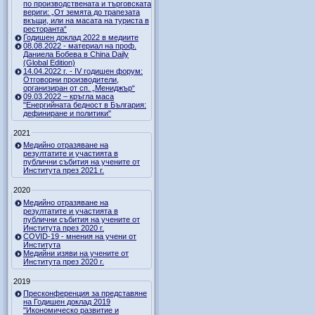
по производствената и търговската
вериги: „От земята до трапезата
вкъщи, или на масата на туриста в
ресторанта“
Годишен доклад 2022 в медиите
08.08.2022 - материал на проф.
Даниела Бобева в China Daily
(Global Edition)
14.04.2022 г. - IV годишен форум:
Отговорни производители,
организиран от сп. „Мениджър“
09.03.2022 – кръгла маса
"Енергийната бедност в България:
дефиниране и политики"
2021
Медийно отразяване на
резултатите и участията в
публични събития на учените от
Института през 2021 г.
2020
Медийно отразяване на
резултатите и участията в
публични събития на учените от
Института през 2020 г.
COVID-19 - мнения на учени от
Института
Медийни изяви на учените от
Института през 2020 г.
2019
Пресконференция за представяне
на Годишен доклад 2019
"Икономическо развитие и