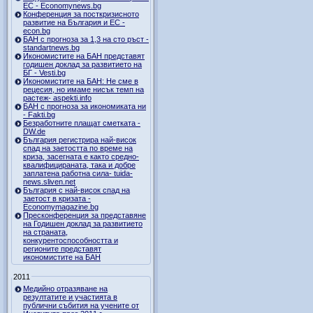
ЕС - Economynews.bg
Конференция за посткризисното
развитие на България и ЕС -
econ.bg
БАН с прогноза за 1,3 на сто ръст -
standartnews.bg
Икономистите на БАН представят
годишен доклад за развитието на
БГ - Vesti.bg
Икономистите на БАН: Не сме в
рецесия, но имаме нисък темп на
растеж- aspekti.info
БАН с прогноза за икономиката ни
- Fakti.bg
Безработните плащат сметката -
DW.de
България регистрира най-висок
спад на заетостта по време на
криза, засегната е както средно-
квалифицираната, така и добре
заплатена работна сила- tuida-
news.sliven.net
България с най-висок спад на
заетост в кризата -
Economymagazine.bg
Пресконференция за представяне
на Годишен доклад за развитието
на страната,
конкурентоспособността и
регионите представят
икономистите на БАН
2011
Медийно отразяване на
резултатите и участията в
публични събития на учените от