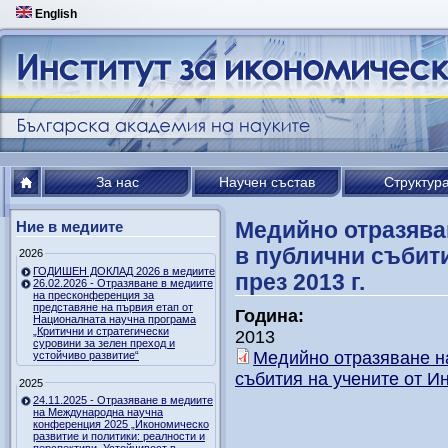
English
За нас
Научен състав
Структур
Медийно отразяван
Ние в медиите
в публични събити
2026
ГОДИШЕН ДОКЛАД 2026 в медиите
през 2013 г.
26.02.2026 - Отразяване в медиите
на пресконференция за
представяне на първия етап от
Година:
Националната научна програма
„Критични и стратегически
2013
суровини за зелен преход и
Медийно отразяване на
устойчиво развитие“
събития на учените от Ин
2025
24.11.2025 - Отразяване в медиите
на Международна научна
конференция 2025 „Икономическо
развитие и политики: реалности и