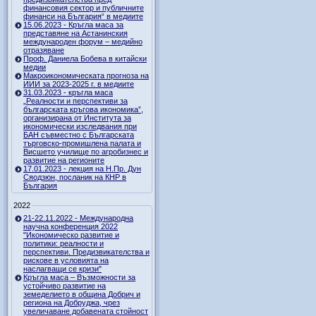
финансовия сектор и публичните
финанси на България“ в медиите
15.06.2023 - Кръгла маса за
представяне на Астанинския
международен форум – медийно
отразяване
Проф. Даниела Бобева в китайски
медии
Макроикономическата прогноза на
ИИИ за 2023-2025 г. в медиите
31.03.2023 - кръгла маса
„Реалности и перспективи за
българската кръгова икономика”,
организирана от Института за
икономически изследвания при
БАН съвместно с Българската
търговско-промишлена палата и
Висшето училище по агробизнес и
развитие на регионите
17.01.2023 - лекция на Н.Пр. Дун
Сяодзюн, посланик на КНР в
България
2022
21-22.11.2022 - Международна
научна конференция 2022
"Икономическо развитие и
политики: реалности и
перспективи. Предизвикателства и
рискове в условията на
наслагващи се кризи"
Кръгла маса – Възможности за
устойчиво развитие на
земеделието в община Добрич и
региона на Добруджа, чрез
увеличаване добавената стойност