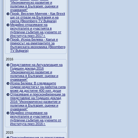
"Икономическо развитие и
политики в България: оценки и
очаквания"
Проф. Веселин Минчев - Как Brexit
ще се отрази на България и на
света (Bloomberg TV Bulgaria)
Медийно отразяване на
резултатите и участията в
публични събития на учените от
Института през 2017 г.
Проф. Искра Белева - Какъв е
приносът на емигрантите за
българската икономика (Bloomberg
TV Bulgaria)
2016
Представяне на Актуализация на
Годишен доклад 2016
"Икономическо развитие и
политика в България: оценки и
очаквания"
Искра Белева: В следващите
години недостигът на работна сила
може да достигне 400 хил. души
Отразяване и пресконференции за
представяне на Годишен доклад
2016 "Икономическо развитие и
политики в България: оценки и
очаквания"
Медийно отразяване на
резултатите и участията в
публични събития на учените от
Института през 2016 г.
2015
Пресконференция за представяне