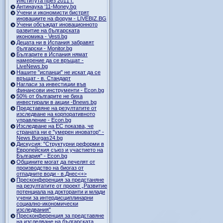
Института през 2011 г.
Антинаука ‘11-Money.bg
Учени и икономисти бистрят
иновациите на форум - LIVEBIZ.BG
Учени обсъждат иновационното
развитие на българската
икономика - Vesti.bg
Децата ни в Испания забравят
български - Monitor.bg
Българите в Испания нямат
намерение да се връщат -
LiveNews.bg
Нашите "испанци" не искат да се
връщат - в. Стандарт
Нагласи за инвестиции във
финансови инструменти - Econ.bg
50% от българите не биха
инвестирали в акции -Bnews.bg
Представяне на резултатите от
изследване на корпоративното
управление - Econ.bg
Изследване на ЕС показва, че
страната ни е "умерен иноватор" -
News.Burgas24.bg
Дискусия: "Структурни реформи в
Европейския съюз и участието на
България" - Econ.bg
Общините могат да печелят от
производство на биогаз от
отпадните води - в.Днес<+>
Пресконференция за предстаняне
на резултатите от проект „Развитие
потенциала на докторанти и млади
учени за интердисциплинарни
социално-икономически
изследвания"
Пресконференция за представяне
на изследване на българската