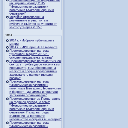
на Годишен доклад 2015
"Икономическо развитие и
политики в България: оценки и
очаквания"
Медийно отразяване на
резултатите и участията в
публични събития на учените от
Института през 2015 г.
2014
2014 г. - Избрани публикации в
медии
2014 г. - ИИИ при БАН в медиите
Пресконференция на тема
"Държавен бюджет 2015 г. -
основни предиззвикателства"
Пресконференция на тема "Бизнес
секторът трябва да се насочи към
иновациите, към обновяване на
малките и средни предприятия и
завоюването на нови външни
пазари"
Пресконференция на тема
"Икономическо развитие и
политика в България „Неравенство
и бедност – динамика и политики
за тяхното ограничаване”
Пресконференция за Представяне
на годишен доклад на тема:
"Икономическо развитие и
политика в България: оценки и
очаквания. Пазар на труда,
състояние на регионите,
неравенство и бедност в България"
Пресконференция на тема
"Икономическо развитие и