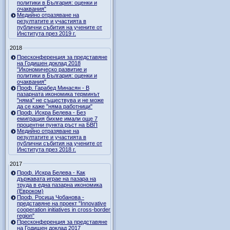
политики в България: оценки и
очаквания"
Медийно отразяване на
резултатите и участията в
публични събития на учените от
Института през 2019 г.
2018
Пресконференция за представяне
на Годишен доклад 2018
"Икономическо развитие и
политики в България: оценки и
очаквания"
Проф. Гарабед Минасян - В
пазарната икономика терминът
"няма" не съществува и не може
да се каже "няма работници"
Проф. Искра Белева - Без
емиграция бихме имали още 7
процентни пункта ръст на БВП
Медийно отразяване на
резултатите и участията в
публични събития на учените от
Института през 2018 г.
2017
Проф. Искра Белева - Как
държавата играе на пазара на
труда в една пазарна икономика
(Евроком)
Проф. Росица Чобанова -
представяне на проект "Innovative
cooperation initiatives in cross-border
region"
Пресконференция за представяне
на Годишен доклад 2017