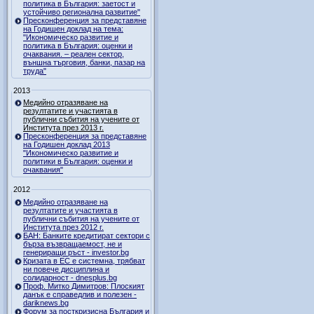
политика в България: заетост и
устойчиво регионална развитие"
Пресконференция за представяне
на Годишен доклад на тема:
"Икономическо развитие и
политика в България: оценки и
очаквания. – реален сектор,
външна търговия, банки, пазар на
труда"
2013
Медийно отразяване на
резултатите и участията в
публични събития на учените от
Института през 2013 г.
Пресконференция за представяне
на Годишен доклад 2013
"Икономическо развитие и
политики в България: оценки и
очаквания"
2012
Медийно отразяване на
резултатите и участията в
публични събития на учените от
Института през 2012 г.
БАН: Банките кредитират сектори с
бърза възвращаемост, не и
генериращи ръст - investor.bg
Кризата в ЕС е системна, трябват
ни повече дисциплина и
солидарност - dnesplus.bg
Проф. Митко Димитров: Плоският
данък е справедлив и полезен -
dariknews.bg
Форум за посткризисна България и