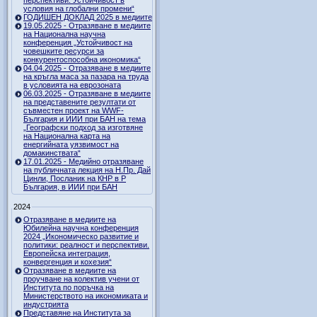
перспективи. Устойчивост в
условия на глобални промени“
ГОДИШЕН ДОКЛАД 2025 в медиите
19.05.2025 - Отразяване в медиите
на Национална научна
конференция „Устойчивост на
човешките ресурси за
конкурентоспособна икономика“
04.04.2025 - Отразяване в медиите
на кръгла маса за пазара на труда
в условията на еврозоната
06.03.2025 - Отразяване в медиите
на представените резултати от
съвместен проект на WWF-
България и ИИИ при БАН на тема
„Географски подход за изготвяне
на Национална карта на
енергийната уязвимост на
домакинствата“
17.01.2025 - Медийно отразяване
на публичната лекция на Н.Пр. Дай
Цинли, Посланик на КНР в Р
България, в ИИИ при БАН
2024
Отразяване в медиите на
Юбилейна научна конференция
2024 „Икономическо развитие и
политики: реалност и перспективи.
Европейска интеграция,
конвергенция и кохезия“
Отразяване в медиите на
проучване на колектив учени от
Института по поръчка на
Министерството на икономиката и
индустрията
Представяне на Института за