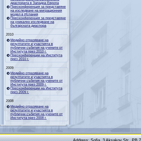
диаспората в Западна Европа
Пресконференция за представяне
на изследване на миграционния
модел в Испания
Пресконференция за представяне
на уникално изследване на
българската диаспора
2010
Медийно отразяване на
резултатите и участията в
публични събития на учените от
Института през 2010 г.
Пресконференции на Института
през 2010 г.
2009
Медийно отразяване на
резултатите и участията в
публични събития на учените от
Института през 2009 г.
Пресконференции на Института
през 2009 г.
2008
Медийно отразяване на
резултатите и участията в
публични събития на учените от
Института през 2008 г.
Address: Sofia, 3 Aksakov Str., PB 