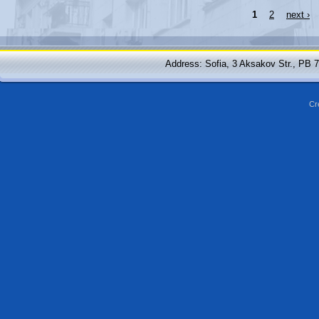
1
2
next ›
Address: Sofia, 3 Aksakov Str., PB 
Cr