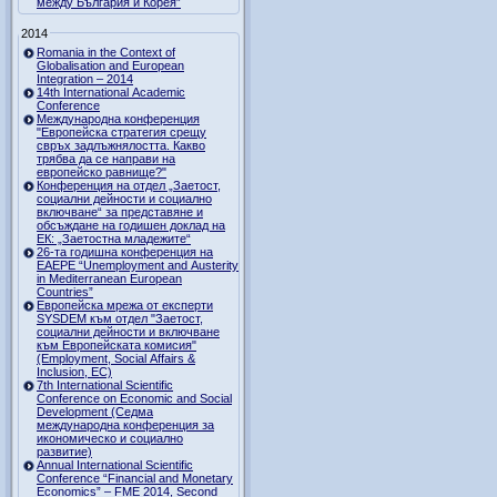
между България и Корея”
2014
Romania in the Context of
Globalisation and European
Integration – 2014
14th International Academic
Conference
Международна конференция
"Европейска стратегия срещу
свръх задлъжнялостта. Какво
трябва да се направи на
европейско равнище?"
Конференция на отдел „Заетост,
социални дейности и социално
включване“ за представяне и
обсъждане на годишен доклад на
ЕК: „Заетостна младежите“
26-та годишна конференция на
EAEPE “Unemployment and Austerity
in Mediterranean European
Countries”
Eвропейска мрежа от експерти
SYSDEM към отдел "Заетост,
социални дейности и включване
към Европейската комисия"
(Employment, Social Affairs &
Inclusion, ЕС)
7th International Scientific
Conference on Economic and Social
Development (Седма
международна конференция за
икономическо и социално
развитие)
Annual International Scientific
Conference “Financial and Monetary
Economics” – FME 2014, Second