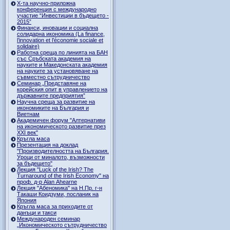
Х-та научно-приложна
конференция с международно
участие “Инвестиции в бъдещето -
2015”
Финанси, иновации и социална
солидарна икономика (La finance,
l’innovation et l’économie sociale et
solidaire)
Работна среща по линията на БАН
със Сръбската академия на
науките и Македонската академия
на науките за установяване на
съвместно сътрудничество
Семинар „Представяне на
корейския опит в управлението на
държавните предприятия”
Научна среща за развитие на
икономиките на България и
Виетнам
Академичен форум "Алтернативи
на икономическото развитие през
XXI век"
Кръгла маса
Презентация на доклад
"Производителността на България.
Уроци от миналото, възможности
за бъдещето"
Лекция "Luck of the Irish? The
Turnaround of the Irish Economy" на
проф. д-р Alan Ahearne
Лекция "Абеномика" на Н.Пр. г-н
Такаши Коидзуми, посланик на
Япония
Кръгла маса за приходите от
данъци и такси
Международен семинар
„Икономическото сътрудничество