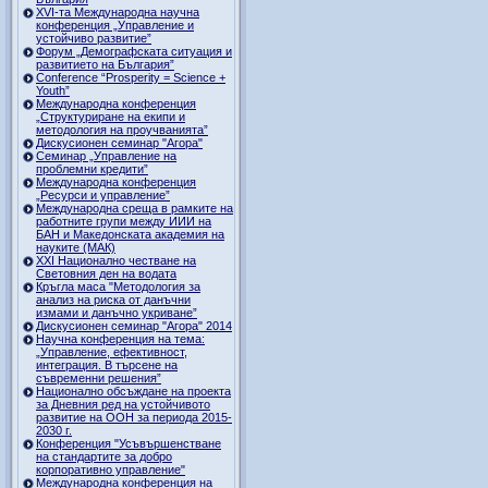
ХVI-та Международна научна
конференция „Управление и
устойчиво развитие”
Форум „Демографската ситуация и
развитието на България”
Conference “Prosperity = Science +
Youth”
Международна конференция
„Структуриране на екипи и
методология на проучванията”
Дискусионен семинар "Агора"
Семинар „Управление на
проблемни кредити”
Международна конференция
„Ресурси и управление”
Международна среща в рамките на
работните групи между ИИИ на
БАН и Македонската академия на
науките (МАК)
XXI Национално честване на
Световния ден на водата
Кръгла маса "Методология за
анализ на риска от данъчни
измами и данъчно укриване”
Дискусионен семинар "Агора" 2014
Научна конференция на тема:
„Управление, ефективност,
интеграция. В търсене на
съвременни решения”
Национално обсъждане на проекта
за Дневния ред на устойчивото
развитие на ООН за периода 2015-
2030 г.
Конференция "Усъвършенстване
на стандартите за добро
корпоративно управление"
Международна конференция на