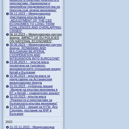
перспективи. Национални и
европейски предизвикателства на
прехода към зелена икономика"
09.11.2023 – Международна
тристранна кръгла маса
„ADJUSTMENT OF THE CEE
ECONOMIES TO LONG-TERM
CHALLENGES AND OVERLAPPING
CRISES“
06.10.2023 – Международен научен
форум „IMPACT OF EU POLICIES
ON NATIONAL ECONOMIES“
30.06.2023 – Международен научен
форум „ROMANIAN AND
BULGARIAN BILATERAL
COOPERATION AND
INTEGRATION INTO EUROZONE“
23.06.2023 г. - кръгла маса,
посветена на търговско-
икономическите отношения между
Китай и България
15.06.2023 - кръгла маса за
представяне на Астанинския
международен форум
31.03.2023 - публична лекция
„Модели на кръгова икономика в
ЕС и Китай – сравнителен анализ“
31.03.2023 - кръгла маса
„Реалности и перспективи за
българската кръгова икономика”
17.01.2023 - лекция на Н.Пр. Дун
Сяодзюн, посланик на КНР в
България
2022
21-22.11.2022 - Международна