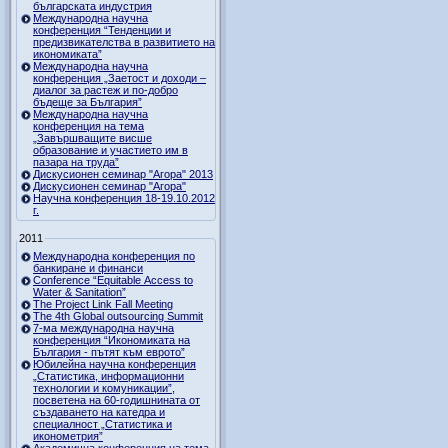
българската индустрия
Международна научна
конференция “Тенденции и
предизвикателства в развитието на
икономиката”
Международна научна
конференция „Заетост и доходи –
диалог за растеж и по-добро
бъдеще за България”
Международна научна
конференция на тема
„Завършващите висше
образование и участието им в
пазара на труда”
Дискусионен семинар "Агора" 2013
Дискусионен семинар "Агора"
Научна конференция 18-19.10.2012
г.
2011
Международна конференция по
банкиране и финанси
Conference “Equitable Access to
Water & Sanitation”
The Project Link Fall Meeting
The 4th Global outsourcing Summit
7-ма международна научна
конференция “Икономиката на
България - пътят към еврото”
Юбилейна научна конференция
„Статистика, информационни
технологии и комуникации”,
посветена на 60-годишнината от
създаването на катедра и
специалност „Статистика и
иконометрия”
Академична конференция на тема