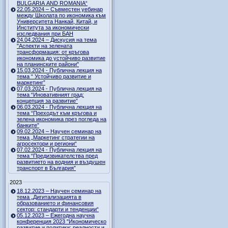
BULGARIA AND ROMANIA“
22.05.2024 – Съвместен уебинар
между Школата по икономика към
Университета Нанкай, Китай, и
Института за икономически
изследвания при БАН
24.04.2024 – Дискусия на тема
"Аспекти на зелената
трансформация: от кръгова
икономика до устойчиво развитие
на планинските райони"
15.03.2024 - Публична лекция на
тема “ Устойчиво развитие и
маркетинг”
07.03.2024 - Публична лекция на
тема “Иновативният град:
концепция за развитие”
06.03.2024 - Публична лекция на
тема “Преходът към кръгова и
зелена икономика през погледа на
банките”
09.02.2024 – Научен семинар на
тема „Маркетинг стратегии на
агросектори и региони“
07.02.2024 - Публична лекция на
тема “Предизвикателства пред
развитието на водния и въздушен
транспорт в България”
2023
18.12.2023 – Научен семинар на
тема „Дигитализацията в
образованието и финансовия
сектор: стандарти и тенденции“
05.12.2023 – Ежегодна научна
конференция 2023 "Икономическо
развитие и политики: реалности и