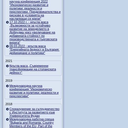
научна конференция 2022
"Икономическо развитие и
политики: реалности и
перспективи. Предизвикателства и
рискове в условията на
наслагващи се кризи"
17.10.2022 г. - кръгла маса
„Възможности за устойчиво
развитие на земеделието в
Добруджа чрез увеличаване на
добавената стойност по
производствената и търговската
верига“
09.03.2022 - кръгла маса
"Енергийната бедност в България:
дефиниране и политики"
2021
Кръгла маса „Съвременни
трансформации на стопанската
дейност”
2019
Международна научна
конференция “Икономическо
развитие и политики: реалности и
перспективи”
2018
Споразумение за сътрудничество
с Института за развитието към
Университета Фудан
Международна работна среща
"Bulgaria and Romania: Country
Members of the EU, Part of the