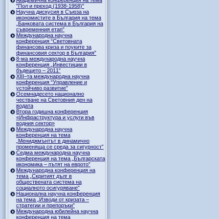
"Пол и преход (1938-1958)"
Научна дискусия в Съюза на
икономистите в България на тема
„Банковата система в България на
съвременния етап”
Международна научна
конференция “Световната
финансова криза и поуките за
финансовия сектор в България”
8-ма международна научна
конференция „Инвестиции в
бъдещето – 2011”
ХІІІ–та международна научна
конференция “Управление и
устойчиво развитие”
Осемнадесето национално
честване на Световния ден на
водата
Втора годишна конференция
«Инфраструктура и услуги във
водния сектор»
Международна научна
конференция на тема
„Мениджмънтът в динамично
променяща се среда за сигурност”
Седма международна научна
конференция на тема „Българската
икономика – пътят на еврото”
Международна конференция на
тема „Скритият дълг в
обществената система на
социалното осигуряване”
Национална научна конференция
на тема „Изводи от кризата –
стратегии и препоръки”
Международна юбилейна научна
конференция на тема