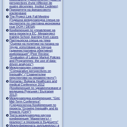
perspectives d’une réflexion de
quatre décennies, Institut Cedimes)
Приоритети на финансовото
изключване
The Project Link Fall Meeting
(Годишна международна среща на
експертите по световна икономика
към ООН / DESA)
Конференция по управление на
мега-проекти в ЕС, Megaproject
training School, learning from cases
Партньорска среща на тема
“Оценки на политики на пазара на
труда: използване на текуща
(административна обективна)
информация” (Peer Review:
“Evaluation of Labour Market Policies
and Programmes: the use of data-
driven analyses”)
Международен семинар
“Comparative perspectives on
Inequality” (“Сравнителни
перспективи на неравенството”)
Romania / Bulgaria Healthcare and
medical Conference 2012
(Конференция по здравеопазване и
медицина Румъния / България
2012)
Международна конференция: “Gini:
Mid-Term Conference”
(Средносрочна Конференция по
проекта “Growing Inequality and its
Impacts (Gini)”)
Трета международна научна
конференция “Маркетингът –
реалност и проекции в бъдещето”
Междуфирмената задлъжнялост в