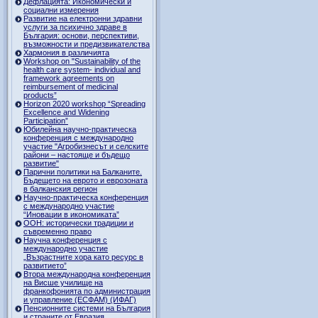
Дефлацията: Икономически и
социални измерения
Развитие на електронни здравни
услуги за психично здраве в
България: основи, перспективи,
възможности и предизвикателства
Хармония в различията
Workshop on "Sustainability of the
health care system- individual and
framework agreements on
reimbursement of medicinal
products”
Horizon 2020 workshop “Spreading
Excellence and Widening
Participation”
Юбилейна научно-практическа
конференция с международно
участие "Агробизнесът и селските
райони – настояще и бъдещо
развитие"
Парични политики на Балканите.
Бъдещето на еврото и еврозоната
в балканския регион
Научно-практическа конференция
с международно участие
“Иновации в икономиката”
ООН: исторически традиции и
съвременно право
Научна конференция с
международно участие
„Възрастните хора като ресурс в
развитието”
Втора международна конференция
на Висше училище на
франкофонията по администрация
и управление (ЕСФАМ) (ИФАГ)
Пенсионните системи на България
и страните от Евразия