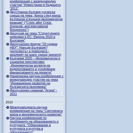
конференция с международно
участие “Инвестиции в бъдещето
'2011”
Двустранна българо-унгарска
среща на тема „Криза след криза:
вътрешни и външни икономически
реакции” (“Crisis after Crisis.
Domestic and international
Responses”)
Дискусия на тема ”Структурните
реформи в ЕС: Европа 2020 и
България”
Дискусионен форум "20 години
НБУ": Накъде България?
(интелектът и природата -
реалният ни шанс срещу кризите)
България 2020 – Икономически и
социални перспективи:
„Икономически аспекти на
водоползването и ускоряване
финансирането на проекти”
Национална научна конференция с
международно участие на тема
“Иновационно развитие на
българската икономика”
Дискусионен семинар "Агора" -
2011
2010
Международната научна
конференция на тема “Световната
криза и икономическото развитие”
Научна конференция по
проблемите на образованието и
културата: “Образование в
културата и култура в
образованието”