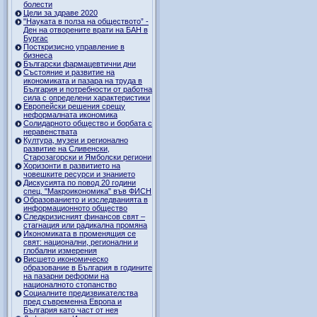
болести
Цели за здраве 2020
"Науката в полза на обществото” -
Ден на отворените врати на БАН в
Бургас
Посткризисно управление в
бизнеса
Български фармацевтични дни
Състояние и развитие на
икономиката и пазара на труда в
България и потребности от работна
сила с определени характеристики
Европейски решения срещу
неформалната икономика
Солидарното общество и борбата с
неравенствата
Култура, музеи и регионално
развитие на Сливенски,
Старозагорски и Ямболски региони
Хоризонти в развитието на
човешките ресурси и знанието
Дискусията по повод 20 години
спец. "Макроикономика" във ФИСН
Образованието и изследванията в
информационното общество
Следкризисният финансов свят –
стагнация или радикална промяна
Икономиката в променящия се
свят: национални, регионални и
глобални измерения
Висшето икономическо
образование в България в годините
на пазарни реформи на
националното стопанство
Социалните предизвикателства
пред съвременна Европа и
България като част от нея