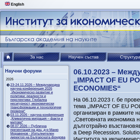
English
За нас
Научен състав
Структур
06.10.2023 – Меж
Научни форуми
„IMPACT OF EU PO
2026
23-24.11.2026 – Международна
ECONOMIES“
научна конференция 2026
„Икономическо развитие и
политики: реалности и
На 06.10.2023 г. бе про
перспективи. Глобална
несигурност, икономически
тема „IMPACT OF EU PO
трансформации и технологични
промени“
организиран в рамките н
03.11.2026 - научна конференция
„Световната икономика н
„Климатична миграция – факти и
митове“
дълготрайно възстановяв
08.07.2026 – Публична
презентация на доц. д-р Маню
a Deep Recession. Solution
Моравенов - Изпълнителен
директор на Българската фондова
Института за икономиче