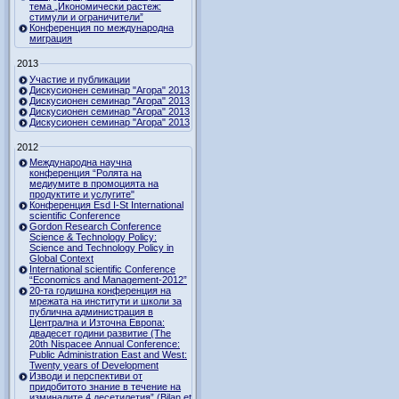
тема „Икономически растеж:
стимули и ограничители”
Конференция по международна
миграция
2013
Участие и публикации
Дискусионен семинар "Агора" 2013
Дискусионен семинар "Агора" 2013
Дискусионен семинар "Агора" 2013
Дискусионен семинар "Агора" 2013
2012
Международна научна
конференция “Ролята на
медиумите в промоцията на
продуктите и услугите"
Конференция Esd I-St International
scientific Conference
Gordon Research Сonference
Science & Technology Policy:
Science and Technology Policy in
Global Context
International scientific Conference
“Economics and Management-2012”
20-та годишна конференция на
мрежата на институти и школи за
публична администрация в
Централна и Източна Европа:
двадесет години развитие (The
20th Nispacee Annual Conference:
Public Administration East and West:
Twenty years of Development
Изводи и перспективи от
придобитото знание в течение на
изминалите 4 десетилетия” (Bilan et