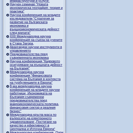
инфраструктури и услуги”
Научен семинар “Новата
икономическа география: теория и
практика”
Научна конференция на младите
изследователи “Стратегия за
развитие на българската
икономика и
външноикономическата дейност
след кризата”
ХХII Международна научна
конференция на съюза на учените
в Стара Загора,
Авангардни научни инструменти в
управлението
Предизвикателства пред
съвременната икономика
Научна конференция ”Кадровото
осигуряване на външната дейност
на България”
Международна научна
конференция “Финансовата
система на България в контекста
на турбуленциите в Европа”
8-ма международна научна
конференция на младите научни
работници „Икономиката на
България-съвременни
предизвикателства пред
макроикономическата политика,
финансовия сектор и реалния
бизнес”
Международна кръгла маса по
въпросите на електронното
здравеопазване „Постигане на
качество и ефективност в
Централна и Източна Европа“
Международна конференция „Пари