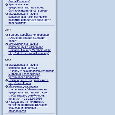
Global Economy"
Кръгла маса за
предизвикателствата пред
българската външна търговия
Международна научна
конференция “Икономическо
развитие и политики: реалност и
перспективи”
2017
Българо-корейска конференция
„Обмен на знания България –
Корея”
Международна научна
конференция "Bulgaria and
Romania: Country Members of the
EU, Part of the Global Economy"
2016
Международна научна
конференция на тема
„Икономически предизвикателства:
миграция, глобализация,
устойчивост, политики“
Семинар по сътрудничество с
Република Корея
Международна научна
конференция "Икономически
предизвикателства: миграция,
глобализация, устойчивост,
политики" - 21-22.10.2016
Изследване на политики за
устойчив растеж на България:
засилващи иновации и
отговорности