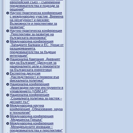
европейския съюз – съвременни
предизвикателства и подходи за
решения”
Научно-практическа конференция
с международно участие „Времена
на несигурност и рискове:
Възможности и перспективи за
развитие”
Научно-практическа конференция
„Перспективи за развитие на
българската икономика”
Международна конференция
„Западните Балкани и ЕС. Уроци от
разширяванията,
предизвикателства за бъдещи
интеграции”
Национална Кампания „Дневният
ред на България” (Дискусия за
националните цели и приоритети
на Българската енергетика)
Експертна дискусия
„Наследственост и промени във
фискалната политика”
Национална конференция
„Авангардни научни инструменти в
управлението (VSIM:14)“
Национална конференция
„Социалната политика за растеж –
десният път”
Международна научна
конференция „Образование, наука
и технологии”
Международна конференция
„Медицинска Грешка”
Международна конференция
„Мениджърските иновации –
предизвикателства и перспективи”