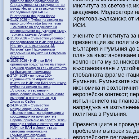
борса по повод подписване на
Института за световна и
Споразумение за сътрудничество
между Института за икономически
академия. Модератори н
изследвания при БАН и
Българската фондова борса
Христова-Балканска от ИИ
01.07.2026 – Публична лекция на
проф. д-р Мустафа Боз на тема
ИСИ.
„Влиянието на продажбите на
жилищни имоти на чужденци върху
туризма: казусът Анталия“
Учените от Института за
11.06.2026 – Съвместен уебинар с
презентации за: политик
изследователи от ИИИ при БАН и
Института по икономика „М.
България и Румъния до 2
Котанян“ към Националната
академия на науките на Република
план за възстановяване 
Армения
10.06.2026 - ИИИ при БАН
компонента му за нисков
организира представяне на втория
възстановяване и устойч
Годишен доклад за ESG отчитането
на българските компании
глобалната фрагментаци
27.04.2026 - по повод 150-
годишнината от Априлското
Румъния. Румънските кол
въстание ИИИ при БАН организира
публична лекция на тема
икономика и екологичнит
„Априлското въстание и
европейски контекст; пе
финансовата криза в Османската
империя“ с лектор гл. ас. д-р
изпълнението на планове
Димитър Събев
24.04.2026 – Съвместен
напредъка на изпълнени
международен семинар
„Икономическа трансформация и
политика в Румъния.
координация на политиките в
Европа: приемане на еврото, зелен
Презентациите и провед
преход и глобална интеграция“ на
ИИИ при БАН и Института за
проблемни въпроси за дв
световна икономика на
Румънската академия
европейските регламенти
16.04.2026 – Международна научна