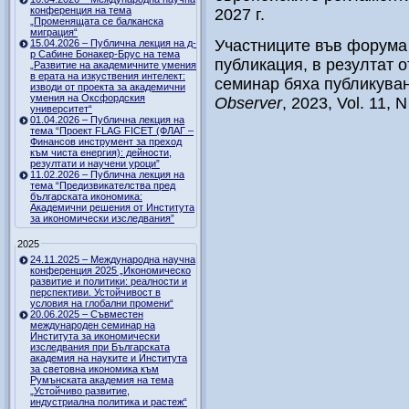
конференция на тема
2027 г.
„Променящата се балканска
миграция“
Участниците във форума
15.04.2026 – Публична лекция на д-
р Сабине Бонакер-Брус на тема
публикация, в резултат 
„Развитие на академичните умения
в ерата на изкуствения интелект:
семинар бяха публикува
изводи от проекта за академични
умения на Оксфордския
Observer
, 2023, Vol. 11, N
университет“
01.04.2026 – Публична лекция на
тема “Проект FLAG FICET (ФЛАГ –
Финансов инструмент за преход
към чиста енергия): дейности,
резултати и научени уроци”
11.02.2026 – Публична лекция на
тема “Предизвикателства пред
българската икономика:
Академични решения от Института
за икономически изследвания”
2025
24.11.2025 – Международна научна
конференция 2025 „Икономическо
развитие и политики: реалности и
перспективи. Устойчивост в
условия на глобални промени“
20.06.2025 – Съвместен
международен семинар на
Института за икономически
изследвания при Българската
академия на науките и Института
за световна икономика към
Румънската академия на тема
„Устойчиво развитие,
индустриална политика и растеж“