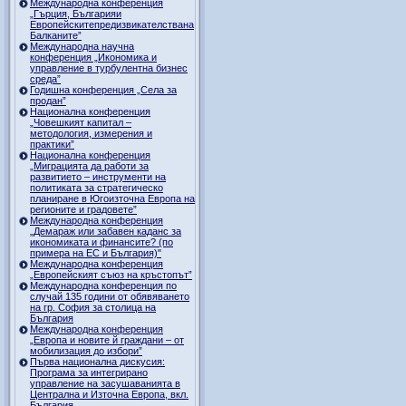
Международна конференция
„Гърция, Българияи
Европейскитепредизвикателствана
Балканите”
Международна научна
конференция „Икономика и
управление в турбулентна бизнес
среда”
Годишна конференция „Селa за
продан”
Национална конференция
„Човешкият капитал –
методология, измерения и
практики”
Национална конференция
„Миграцията да работи за
развитието – инструменти на
политиката за стратегическо
планиране в Югоизточна Европа на
регионите и градовете”
Международна конференция
„Демараж или забавен каданс за
икономиката и финансите? (по
примера на ЕС и България)"
Международна конференция
„Европейският съюз на кръстопът”
Международна конференция по
случай 135 години от обявяването
на гр. София за столица на
България
Международна конференция
„Европа и новите й граждани – от
мобилизация до избори”
Първа национална дискусия:
Програма за интегрирано
управление на засушаванията в
Централна и Източна Европа, вкл.
България