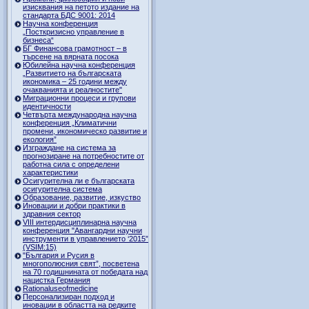
изисквания на петото издание на
стандарта БДС 9001: 2014
Научна конференция
„Посткризисно управление в
бизнеса“
БГ Финансова грамотност – в
търсене на вярната посока
Юбилейна научна конференция
„Развитието на българската
икономика – 25 години между
очакванията и реалностите"
Миграционни процеси и групови
идентичности
Четвърта международна научна
конференция „Климатични
промени, икономическо развитие и
екология”
Изграждане на система за
прогнозиране на потребностите от
работна сила с определени
характеристики
Осигурителна ли е българската
осигурителна система
Образование, развитие, изкуство
Иновации и добри практики в
здравния сектор
VIII интердисциплинарна научна
конференция "Авангардни научни
инструменти в управлението ‘2015”
(VSIM:15)
"България и Русия в
многополюсния свят”, посветена
на 70 годишнината от победата над
нацистка Германия
Rationaluseofmedicine
Персонализиран подход и
иновации в областта на редките