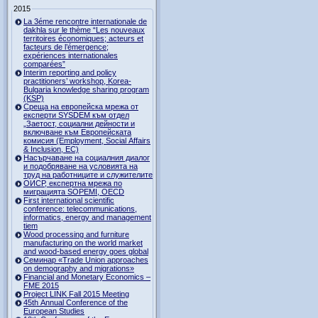
2015
La 3éme rencontre internationale de
dakhla sur le thème “Les nouveaux
territoires économiques; acteurs et
facteurs de l’émergence;
expériences internationales
comparées”
Interim reporting and policy
practitioners’ workshop, Korea-
Bulgaria knowledge sharing program
(KSP)
Среща на европейска мрежа от
експерти SYSDEM към отдел
„Заетост, социални дейности и
включване към Европейската
комисия (Employment, Social Affairs
& Inclusion, ЕС)
Насърчаване на социалния диалог
и подобряване на условията на
труд на работниците и служителите
ОИСР, експертна мрежа по
миграцията SOPEMI, OECD
First international scientific
conference: telecommunications,
informatics, energy and management
tiem
Wood processing and furniture
manufacturing on the world market
and wood-based energy goes global
Семинар «Trade Union approaches
on demography and migrations»
Financial and Monetary Economics –
FME 2015
Project LINK Fall 2015 Meeting
45th Annual Conference of the
European Studies