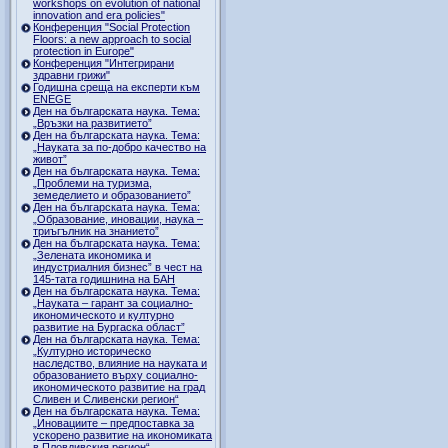
workshops on evolution of national
innovation and era policies"
Конференция "Social Protection
Floors: a new approach to social
protection in Europe"
Конференция "Интегрирани
здравни грижи"
Годишна среща на експерти към
ENEGE
Ден на българската наука. Тема:
„Връзки на развитието”
Ден на българската наука. Тема:
„Науката за по-добро качество на
живот”
Ден на българската наука. Тема:
„Проблеми на туризма,
земеделието и образованието”
Ден на българската наука. Тема:
„Образование, иновации, наука –
триъгълник на знанието”
Ден на българската наука. Тема:
„Зелената икономика и
индустриалния бизнес” в чест на
145-тата годишнина на БАН
Ден на българската наука. Тема:
„Науката – гарант за социално-
икономическото и културно
развитие на Бургаска област”
Ден на българската наука. Тема:
„Културно историческо
наследство, влияние на науката и
образованието върху социално-
икономическото развитие на град
Сливен и Сливенски регион“
Ден на българската наука. Тема:
„Иновациите – предпоставка за
ускорено развитие на икономиката
в Пловдивския регион“