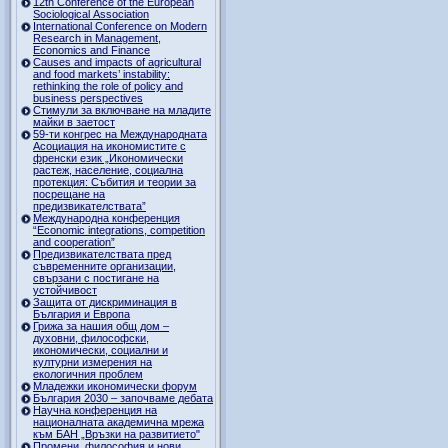
12th Conference of the European
Sociological Association
International Conference on Modern
Research in Management,
Economics and Finance
Causes and impacts of agricultural
and food markets’ instability:
rethinking the role of policy and
business perspectives
Стимули за включване на младите
майки в заетост
59-ти конгрес на Международната
Асоциация на икономистите с
френски език „Икономически
растеж, население, социална
протекция: Събития и теории за
посрещане на
предизвикателствата”
Международна конференция
“Economic integrations, competition
and cooperation”
Предизвикателствата пред
съвременните организации,
свързани с постигане на
устойчивост
Защита от дискриминация в
България и Европа
Грижа за нашия общ дом –
духовни, философски,
икономически, социални и
културни измерения на
екологичния проблем
Младежки икономически форум
България 2030 – започваме дебата
Научна конференция на
националната академична мрежа
към БАН „Връзки на развитието"
Промени, философия и нови