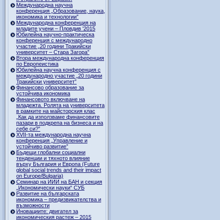
Международна научна
конференция „Образование, наука,
икономика и технологии”
Международна конференция на
младите учени – Пловдив '2015
Юбилейна научно-практическа
конференция с международно
участие „20 години Тракийски
университет – Стара Загора”
Втора международна конференция
по Европеистика
Юбилейна научна конференция с
международно участие „20 години
Тракийски университет”
Финансово образование за
устойчива икономика
Финансовото включване на
младежта. Ролята на университета
в рамките на майсторския клас
„Как да използваме финансовите
пазари в подкрепа на бизнеса и на
себе си?”
XVII-та международна научна
конференция „Управление и
устойчиво развитие”
Бъдещи глобални социални
тенденции и тяхното влияние
върху България и Европа (Future
global social trends and their impact
on Europe/Bulgaria)
Семинар на ИИИ на БАН и секция
„Икономически науки“ СУБ
Развитие на българската
икономика – предизвикателства и
възможности
Иновациите: двигател за
икономическия растеж – 2015