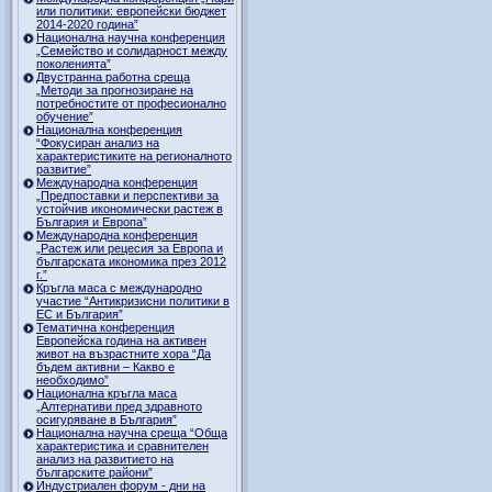
или политики: европейски бюджет
2014-2020 година”
Национална научна конференция
„Семейство и солидарност между
поколенията”
Двустранна работна среща
„Методи за прогнозиране на
потребностите от професионално
обучение”
Национална конференция
“Фокусиран анализ на
характеристиките на регионалното
развитие”
Международна конференция
„Предпоставки и перспективи за
устойчив икономически растеж в
България и Европа”
Международна конференция
„Растеж или рецесия за Европа и
българската икономика през 2012
г.”
Кръгла маса с международно
участие “Антикризисни политики в
ЕС и България”
Тематична конференция
Европейска година на активен
живот на възрастните хора “Да
бъдем активни – Какво е
необходимо”
Национална кръгла маса
„Алтернативи пред здравното
осигуряване в България”
Национална научна среща “Обща
характеристика и сравнителен
анализ на развитието на
българските райони”
Индустриален форум - дни на