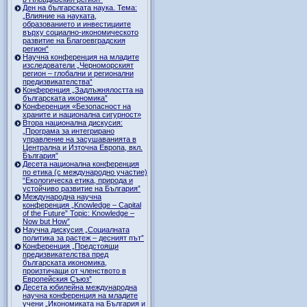
Ден на българската наука. Тема:
„Влияние на науката,
образованието и инвестициите
върху социално-икономическото
развитие на Благоевградския
регион“
Научна конференция на младите
изследователи „Черноморският
регион – глобални и регионални
предизвикателства“
Конференция „Задлъжнялостта на
българската икономика”
Конференция «Безопасност на
храните и национална сигурност»
Втора национална дискусия:
„Програма за интегрирано
управление на засушаванията в
Централна и Източна Европа, вкл.
България”
Десета национална конференция
по етика (с международно участие)
“Екологическа етика, природа и
устойчиво развитие на България”
Международна научна
конференция „Knowledge – Capital
of the Future” Topic: Knowledge –
Now but How”
Научна дискусия „Социалната
политика за растеж – десният път”
Конференция „Предстоящи
предизвикателства пред
българската икономика,
произтичащи от членството в
Европейския Съюз”
Десета юбилейна международна
научна конференция на младите
учени „Икономиката на България и