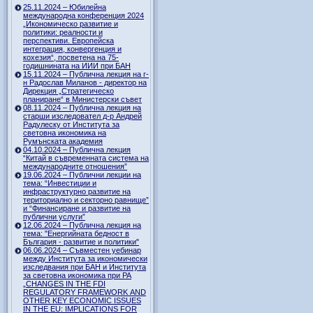
25.11.2024 – Юбилейна
международна конференция 2024
„Икономическо развитие и
политики: реалности и
перспективи. Европейска
интеграция, конвергенция и
кохезия“, посветена на 75-
годишнината на ИИИ при БАН
15.11.2024 – Публична лекция на г-
н Радослав Миланов - директор на
Дирекция „Стратегическо
планиране“ в Министерски съвет
08.11.2024 – Публична лекция на
старши изследовател д-р Андрей
Радулеску от Института за
световна икономика на
Румънската академия
04.10.2024 – Публична лекция
“Китай в съвременната система на
международните отношения”
19.06.2024 – Публични лекции на
тема: “Инвестиции и
инфраструктурно развитие на
териториално и секторно равнище”
и “Финансиране и развитие на
публични услуги”
12.06.2024 – Публична лекция на
тема: "Енергийната бедност в
България - развитие и политики"
06.06.2024 – Съвместен уебинар
между Института за икономически
изследвания при БАН и Института
за световна икономика при РА
„CHANGES IN THE FDI
REGULATORY FRAMEWORK AND
OTHER KEY ECONOMIC ISSUES
IN THE EU: IMPLICATIONS FOR