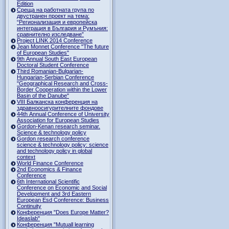
Edition
Среща на работната група по
двустранен проект на тема:
“Регионализация и европейска
интеграция в България и Румъния:
сравнително изследване”
Project LINK 2014 Conference
Jean Monnet Conference "The future
of European Studies"
9th Annual South East European
Doctoral Student Conference
Third Romanian-Bulgarian-
Hungarian-Serbian Conference
"Geographical Research and Cross-
Border Cooperation within the Lower
Basin of the Danube"
VIII Балканска конференция на
здравноосигурителните фондове
44th Annual Conference of University
Association for European Studies
Gordon-Kenan research seminar.
Science & technology policy
Gordon research сonference
science & technology policy: science
and technology policy in global
context
World Finance Conference
2nd Economics & Finance
Conference
6th International Scientific
Conference оn Economic and Social
Development and 3rd Eastern
European Esd Conference: Business
Continuity
Конференция "Does Europe Matter?
Ideaslab"
Конференция "Mutuall learning