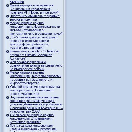
България
Международна конференция
„Съвременни управленски
практики VII. Проекти и региони”
Новата икономическа география:
теория и практика
Международна научна
конферен¬ция „Изследователски
методи и технологии в
икономическите и социални науки”
„Глобалната криза и България –
социално-икономически и
демографски проблеми и
хуманитарни аспекти”
International scientific Conference
"Impact of Climate Change on
Agriculture"
Обща характеристика и
сравнителен анализ на развитието
на българските райони
Международна научна
конференция „Актуални проблеми
на защита на населението и
инфраструктурата”
Юбилейна международна научна
конференция на Национален
военен университет
Научно-практическа електронна
конференция с международно
участие „Развитие на агробизнеса
и селските райони в България и ЕС
– перспективи 2020”
XIV-та Международна научна
конференция „Управление и
устойчиво развитие”
Трета годишна конференция
„Водна икономика и регулация,