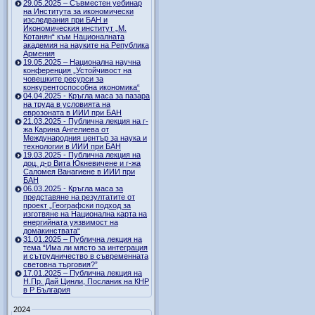
29.05.2025 – Съвместен уебинар
на Института за икономически
изследвания при БАН и
Икономическия институт „М.
Котанян“ към Националната
академия на науките на Република
Армения
19.05.2025 – Национална научна
конференция „Устойчивост на
човешките ресурси за
конкурентоспособна икономика“
04.04.2025 - Кръгла маса за пазара
на труда в условията на
еврозоната в ИИИ при БАН
21.03.2025 - Публична лекция на г-
жа Карина Ангелиева от
Международния център за наука и
технологии в ИИИ при БАН
19.03.2025 - Публична лекция на
доц. д-р Вита Юкневичене и г-жа
Саломея Ванагиене в ИИИ при
БАН
06.03.2025 - Кръгла маса за
представяне на резултатите от
проект „Географски подход за
изготвяне на Национална карта на
енергийната уязвимост на
домакинствата“
31.01.2025 – Публична лекция на
тема “Има ли място за интеграция
и сътрудничество в съвременната
световна търговия?”
17.01.2025 – Публична лекция на
Н.Пр. Дай Цинли, Посланик на КНР
в Р България
2024