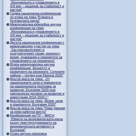
„Икономиката и управлението в
ХХI век – решения за стабилност и
растеж”
Седма национална конференция
по етика на тема “Етиката в
българската наука”
Международна юбилейна научна
конференция на тема
„Икономиката и управлението в
ХХI век – решения за стабилност и
растеж”
Десета национална конференция с
международно участие на тема
„Застрахователният и
осигурителният пазар: реалност,
визия, очаквания и приоритети за
управлението на промяната”
Втора международна научна
конференция „Бизнесът и
развитието на регионите. Селските
райони – поглед към Европа 2020”
Кръгла маса на тема: „От
националните цели и приоритети
на националната програма за
развитие: България 2020 към
партньорски договор за развитие и
инвестиции 2014-2020 г.”
Кръгла маса на тема „Визия, цели
и приоритети: България 2020”
Кръгла маса на тема “Нови умения
за нови работни места”
Конференция на ПУ – ФИСН
„Ефекти на икономическата криза
върху преструктурирането на
икономическата активност в
България”
Осма научно-приложна