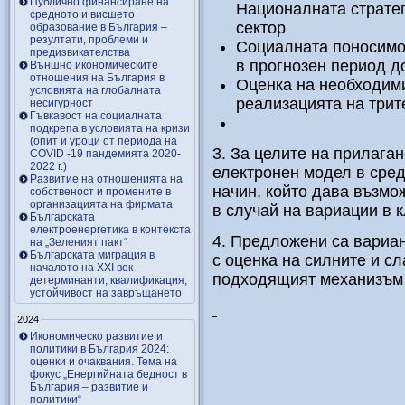
Публично финансиране на
Националната стратег
средното и висшето
сектор
образование в България –
резултати, проблеми и
Социалната поносимос
предизвикателства
в прогнозен период до
Външно икономическите
отношения на България в
Оценка на необходими
условията на глобалната
реализацията на трит
несигурност
Гъвкавост на социалната
подкрепа в условията на кризи
(опит и уроци от периода на
3. За целите на прилага
COVID -19 пандемията 2020-
2022 г.)
електронен модел в сред
Развитие на отношенията на
начин, който дава възмо
собственост и промените в
организацията на фирмата
в случай на вариации в 
Българската
електроенергетика в контекста
4. Предложени са вариа
на „Зеленият пакт“
Българската миграция в
с оценка на силните и сл
началото на ХХІ век –
подходящият механизъм 
детерминанти, квалификация,
устойчивост на завръщането
2024
Икономическо развитие и
политики в България 2024:
оценки и очаквания. Тема на
фокус „Енергийната бедност в
България – развитие и
политики“