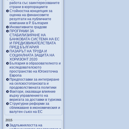
работа със заинтересованите
страни в корпорациите
Стойностна концепция за
оценка на финансовите
резултати на публичните
компании в Р. България
Иновативните градове
ПРОГРАМИ ЗА
СТАБИЛИЗИРАНЕ НА
БАНКОВАТА СИСТЕМА НА ЕС
И ПРЕДИЗВИКАТЕЛСТВАТА
ПРЕД БЪЛГАРИЯ
ПАЗАРЪТ НА ТРУДА И
СОЦИАЛНАТА ЗАЩИТА НА
ХОРИЗОНТ 2020
България в образователното и
изследователското
пространство на Югоизточна
Европа
Предпоставки за интегриране
на селскостопанската и
продоволствената политики
Фактори, оказващи влияние
върху управлението на
веригата за доставки в туризма
Структурни реформи за
сближаване в икономическия и
валутен съюз на ЕС
2015
Задлъжнялостта на