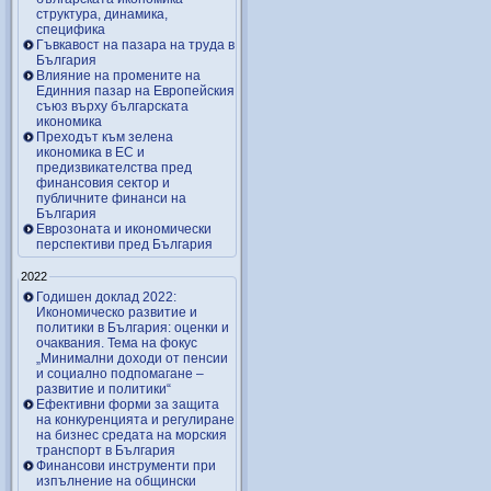
структура, динамика,
специфика
Гъвкавост на пазара на труда в
България
Влияние на промените на
Единния пазар на Европейския
съюз върху българската
икономика
Преходът към зелена
икономика в ЕС и
предизвикателства пред
финансовия сектор и
публичните финанси на
България
Еврозоната и икономически
перспективи пред България
2022
Годишен доклад 2022:
Икономическо развитие и
политики в България: оценки и
очаквания. Тема на фокус
„Минимални доходи от пенсии
и социално подпомагане –
развитие и политики“
Ефективни форми за защита
на конкуренцията и регулиране
на бизнес средата на морския
транспорт в България
Финансови инструменти при
изпълнение на общински