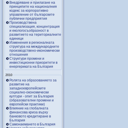
Внедряване и прилагане на
принципите на националния
кодекс за корпоративно
управление от българските
публични предприятия
Производствена
специализация, концентрация
и екологосъобразност в
развитието на териториалните
единици
Изменения в регионалната
структура на международните
производствено-икономически
отношения
Структури промени и
инвестиционни приоритети в
енергериката на България
2010
Ролята на образованието за
развитие на
западноевропейските
социално-окономически
култури - опит за България
(образователни промени и
европейски практики)
Влияние на глобалната
финансова криза върху
банковото кредитиране в
България
Самонаемането в България