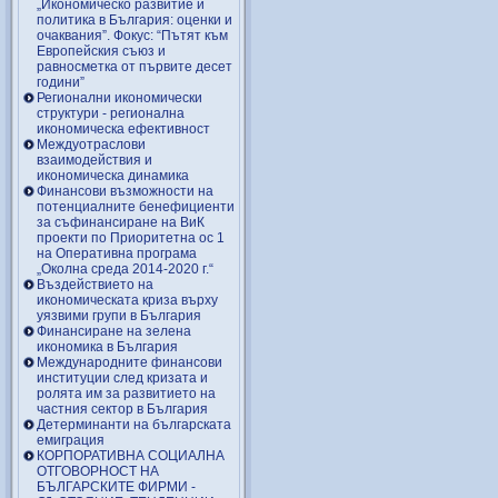
„Икономическо развитие и
политика в България: оценки и
очаквания”. Фокус: “Пътят към
Европейския съюз и
равносметка от първите десет
години”
Регионални икономически
структури - регионална
икономическа ефективност
Междуотраслови
взаимодействия и
икономическа динамика
Финансови възможности на
потенциалните бенефициенти
за съфинансиране на ВиК
проекти по Приоритетна ос 1
на Оперативна програма
„Околна среда 2014-2020 г.“
Въздействието на
икономическата криза върху
уязвими групи в България
Финансиране на зелена
икономика в България
Международните финансови
институции след кризата и
ролята им за развитието на
частния сектор в България
Детерминанти на българската
емиграция
КОРПОРАТИВНА СОЦИАЛНА
ОТГОВОРНОСТ НА
БЪЛГАРСКИТЕ ФИРМИ -