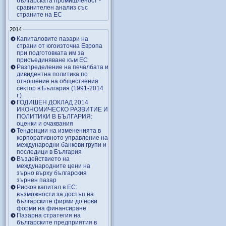
българската промишленост -
сравнителен анализ със
страните на ЕС
2014
Капиталовите пазари на
страни от югоизточна Европа
при подготовката им за
присъединяване към ЕС
Разпределение на печалбата и
дивидентна политика по
отношение на обществения
сектор в България (1991-2014
г.)
ГОДИШЕН ДОКЛАД 2014
ИКОНОМИЧЕСКО РАЗВИТИЕ И
ПОЛИТИКИ В БЪЛГАРИЯ:
оценки и очаквания
Тенденции на измененията в
корпоративното управление на
международни банкови групи и
последици в България
Въздействието на
международните цени на
зърно върху българския
зърнен пазар
Рисков капитал в ЕС:
възможности за достъп на
българските фирми до нови
форми на финансиране
Пазарна стратегия на
българските предприятия в