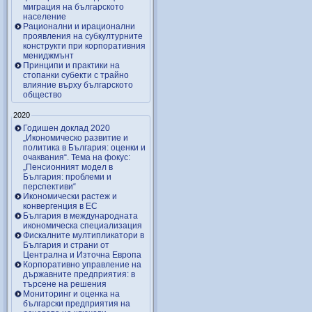
миграция на българското
население
Рационални и ирационални
проявления на субкултурните
конструкти при корпоративния
мениджмънт
Принципи и практики на
стопанки субекти с трайно
влияние върху българското
общество
2020
Годишен доклад 2020
„Икономическо развитие и
политика в България: оценки и
очаквания“. Тема на фокус:
„Пенсионният модел в
България: проблеми и
перспективи“
Икономически растеж и
конвергенция в ЕС
България в международната
икономическа специализация
Фискалните мултипликатори в
България и страни от
Централна и Източна Европа
Корпоративно управление на
държавните предприятия: в
търсене на решения
Мониторинг и оценка на
български предприятия на