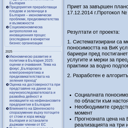
България
Приет за завършен плано
Предприятия преработващи
плодове и зеленчуци в
17.12.2014 г.Протокол №
България – икономически
проблеми, предизвикателства
и възможности
Социоикономическа
антропология на
Резултати от проекта:
иновационния процес
(изследване в конкретни
1. Систематизирани са м
бизнес организации
поносимостта на ВиК усл
2025
бариери пред постиганет
Икономическо развитие и
услугите и мерки за пре
политики в България 2025:
оценки и очаквания. Тема на
практики за водно подпо
фокус „Българската
електроенергетика и
2. Разработен е алгоритъ
предизвикателствата на
зеления преход“
Оценка на достоверността при
представяне на данни за
научноизследователската и
Социалната поносимос
развойна дейност и
по области към наст
иновациите на нефинансовите
предприятия в България
Необходимите средст
Влиянието на Шенгенското
момент
споразумение върху потоците
от стоки и хора между
Прогнозната цена на В
България и останалите
реализацията на три 
държави членки от ЕС