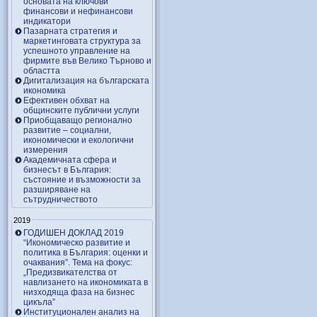
основата на ключови
финансови и нефинансови
индикатори
Пазарната стратегия и
маркетинговата структура за
успешното управление на
фирмите във Велико Търново и
областта
Дигитализация на българската
икономика
Ефективен обхват на
общинските публични услуги
Приобщаващо регионално
развитие – социални,
икономически и екологични
измерения
Академичната сфера и
бизнесът в България:
състояние и възможности за
разширяване на
сътрудничеството
2019
ГОДИШЕН ДОКЛАД 2019
“Икономическо развитие и
политика в България: оценки и
очаквания”. Тема на фокус:
„Предизвикателства от
навлизането на икономиката в
низходяща фаза на бизнес
цикъла”
Институционален анализ на