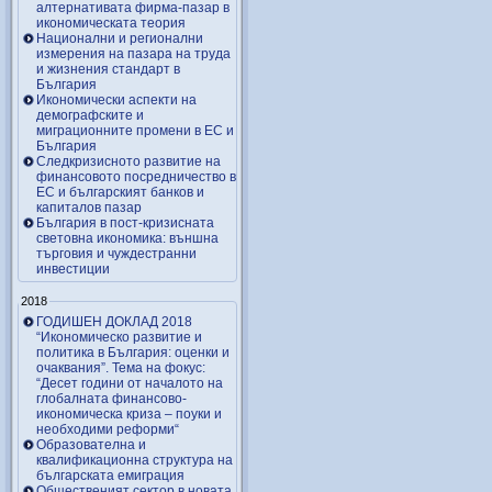
алтернативата фирма-пазар в
икономическата теория
Национални и регионални
измерения на пазара на труда
и жизнения стандарт в
България
Икономически аспекти на
демографските и
миграционните промени в ЕС и
България
Следкризисното развитие на
финансовото посредничество в
ЕС и българският банков и
капиталов пазар
България в пост-кризисната
световна икономика: външна
търговия и чуждестранни
инвестиции
2018
ГОДИШЕН ДОКЛАД 2018
“Икономическо развитие и
политика в България: оценки и
очаквания”. Тема на фокус:
“Десет години от началото на
глобалната финансово-
икономическа криза – поуки и
необходими реформи“
Образователна и
квалификационна структура на
българската емиграция
Общественият сектор в новата