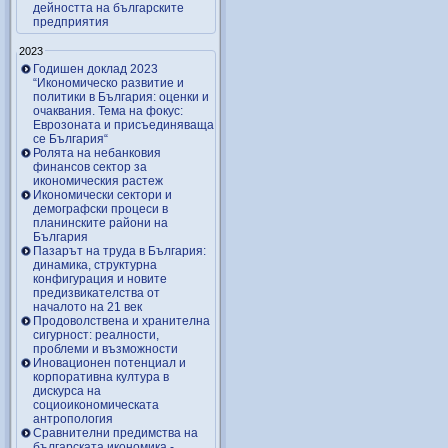
дейността на българските
предприятия
2023
Годишен доклад 2023
“Икономическо развитие и
политики в България: оценки и
очаквания. Тема на фокус:
Еврозоната и присъединяваща
се България“
Ролята на небанковия
финансов сектор за
икономическия растеж
Икономически сектори и
демографски процеси в
планинските райони на
България
Пазарът на труда в България:
динамика, структурна
конфигурация и новите
предизвикателства от
началото на 21 век
Продоволствена и хранителна
сигурност: реалности,
проблеми и възможности
Иновационен потенциал и
корпоративна култура в
дискурса на
социоикономическата
антропология
Сравнителни предимства на
българската икономика -