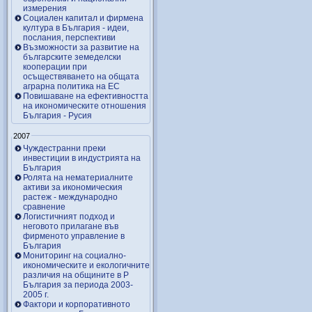
измерения
Социален капитал и фирмена
култура в България - идеи,
послания, перспективи
Възможности за развитие на
българските земеделски
кооперации при
осъществяването на общата
аграрна политика на ЕС
Повишаване на ефективността
на икономическите отношения
България - Русия
2007
Чуждестранни преки
инвестиции в индустрията на
България
Ролята на нематериалните
активи за икономическия
растеж - международно
сравнение
Логистичният подход и
неговото прилагане във
фирменото управление в
България
Мониторинг на социално-
икономическите и екологичните
различия на общините в Р
България за периода 2003-
2005 г.
Фактори и корпоративното