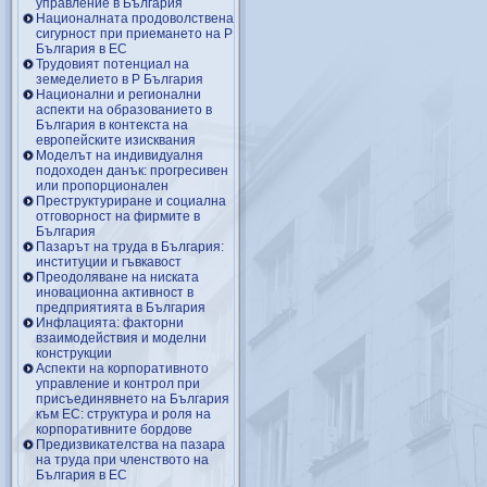
управление в България
Националната продоволствена
сигурност при приемането на Р
България в ЕС
Трудовият потенциал на
земеделието в Р България
Национални и регионални
аспекти на образованието в
България в контекста на
европейските изисквания
Моделът на индивидуалня
подоходен данък: прогресивен
или пропорционален
Преструктуриране и социална
отговорност на фирмите в
България
Пазарът на труда в България:
институции и гъвкавост
Преодоляване на ниската
иновационна активност в
предприятията в България
Инфлацията: факторни
взаимодействия и моделни
конструкции
Аспекти на корпоративното
управление и контрол при
присъединявнето на България
към ЕС: структура и роля на
корпоративните бордове
Предизвикателства на пазара
на труда при членството на
България в ЕС