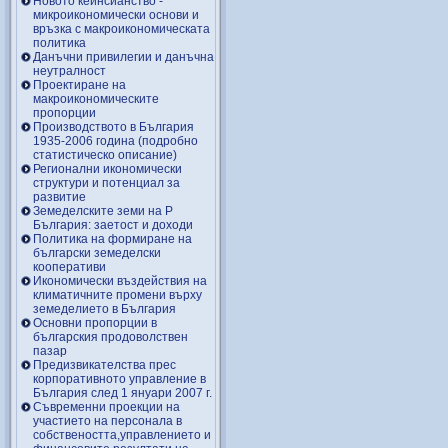
Новото кейнсианство -
микроикономически основи и
връзка с макроикономическата
политика
Данъчни привилегии и данъчна
неутралност
Проектиране на
макроикономическите
пропорции
Производството в България
1935-2006 година (подробно
статистическо описание)
Регионални икономически
структури и потенциал за
развитие
Земеделските земи на Р
България: заетост и доходи
Политика на формиране на
български земеделски
кооперативи
Икономически въздействия на
климатичните промени върху
земеделието в България
Основни пропорции в
българския продоволствен
пазар
Предизвикателства прес
корпоративното управление в
България след 1 януари 2007 г.
Съвременни проекции на
участието на персонала в
собствеността,управлението и