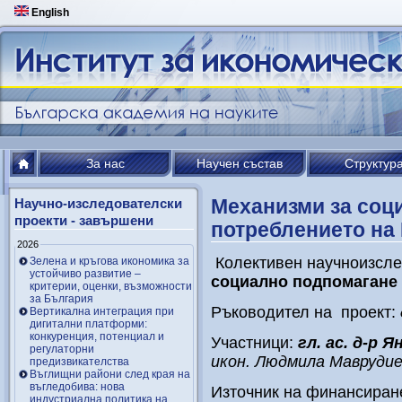
English
За нас
Научен състав
Структур
Механизми за соц
Научно-изследователски
проекти - завършени
потреблението на
2026
Колективен научноизсле
Зелена и кръгова икономика за
устойчиво развитие –
социално подпомагане 
критерии, оценки, възможности
за България
Ръководител на проект:
Вертикална интеграция при
дигитални платформи:
конкуренция, потенциал и
Участници:
гл. ас. д-р 
регулаторни
икон. Людмила Мавруди
предизвикателства
Въглищни райони след края на
въгледобива: нова
Източник на финансиран
индустриална политика на