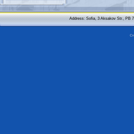
Address: Sofia, 3 Aksakov Str., PB 
Cr