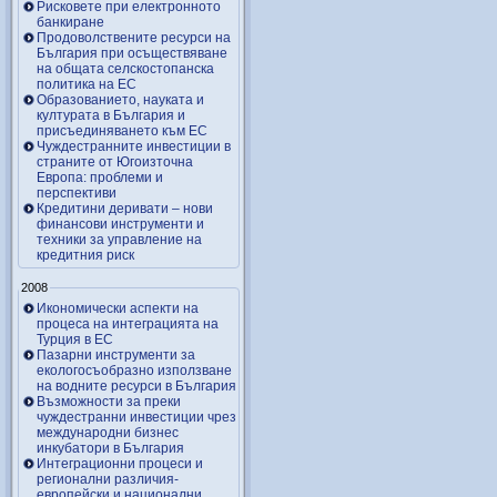
Рисковете при електронното
банкиране
Продоволствените ресурси на
България при осъществяване
на общата селскостопанска
политика на ЕС
Образованието, науката и
културата в България и
присъединяването към ЕС
Чуждестранните инвестиции в
страните от Югоизточна
Европа: проблеми и
перспективи
Кредитини деривати – нови
финансови инструменти и
техники за управление на
кредитния риск
2008
Икономически аспекти на
процеса на интеграцията на
Турция в ЕС
Пазарни инструменти за
екологосъобразно използване
на водните ресурси в България
Възможности за преки
чуждестранни инвестиции чрез
международни бизнес
инкубатори в България
Интеграционни процеси и
регионални различия-
европейски и национални