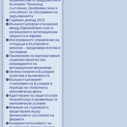
нефинансовите предприятия в
България. Произход,
състояние, проблемни зони и
способност за обслужване на
задълженията
Годишен доклад 2015
Външнотърговски отношения
между Европейския съюз и
регионалните интеграционни
общности в Африка
Интегрираното управление на
отпадъци в българските
региони – предизвикателства и
последици
Проявление на корпоративния
социален капитал при
изграждането на
мотивационни механизми
Зелена енергия в България:
политики и възможности
Външнотърговският
стокообмен на България в
периода на глобалната
икономическа криза
Адаптиране на защитата при
безработица в променящи се
икономически условия
Влияние на търговското
кредитиране върху
финансовото състояние на
фирмите
Конкурентоспособност на