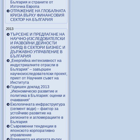
България и страните от
Източна Европа
ОТРАЖЕНИЕ НА ГЛОБАЛНАТА
КРИЗА ВЪРХУ ФИНАНСОВИЯ
СЕКТОР НА БЪЛГАРИЯ
2013
ТЪРСЕНЕ И ПРЕДЛАГАНЕ НА
НАУЧНО-ИЗСЛЕДОВАТЕЛСКИ
И РАЗВОЙНИ ДЕЙНОСТИ
(НИРД) В СЕКТОРИ БИЗНЕС И
ДЪРЖАВНО УПРАВЛЕНИЕ В
БЪЛГАРИЯ
„Енергийна интензивност на
индустриалните отрасли в
България” – завършен
научноизследователски проект,
приет от Научния съвет на
Института
Годишен доклад 2013
„Икономическо развитие и
политика в България: оценки и
очаквания“
Екологичната инфраструктура
(сегмент води) – фактор за
устойчиво развитие на
регионите и агломерациите в
България
Съвременни тенденции в
японското корпоративно
управление
Влиянието на кризата върху