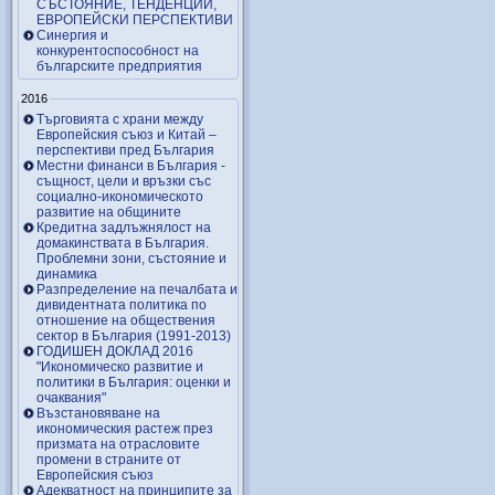
СЪСТОЯНИЕ, ТЕНДЕНЦИИ,
ЕВРОПЕЙСКИ ПЕРСПЕКТИВИ
Синергия и
конкурентоспособност на
българските предприятия
2016
Търговията с храни между
Европейския съюз и Китай –
перспективи пред България
Местни финанси в България -
същност, цели и връзки със
социално-икономическото
развитие на общините
Кредитна задлъжнялост на
домакинствата в България.
Проблемни зони, състояние и
динамика
Разпределение на печалбата и
дивидентната политика по
отношение на обществения
сектор в България (1991-2013)
ГОДИШЕН ДОКЛАД 2016
"Икономическо развитие и
политики в България: оценки и
очаквания"
Възстановяване на
икономическия растеж през
призмата на отрасловите
промени в страните от
Европейския съюз
Адекватност на принципите за