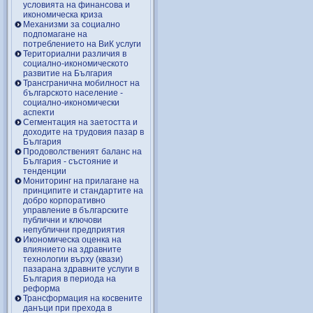
условията на финансова и
икономическа криза
Механизми за социално
подпомагане на
потреблението на ВиК услуги
Териториални различия в
социално-икономическото
развитие на България
Трансгранична мобилност на
българското население -
социално-икономически
аспекти
Сегментация на заетостта и
доходите на трудовия пазар в
България
Продоволственият баланс на
България - състояние и
тенденции
Мониторинг на прилагане на
принципите и стандартите на
добро корпоративно
управление в българските
публични и ключови
непублични предприятия
Икономическа оценка на
влиянието на здравните
технологии върху (квази)
пазарана здравните услуги в
България в периода на
реформа
Трансформация на косвените
данъци при прехода в