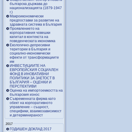
българска държава до
национализацията (1879-1947
г.)
Макроикономически
предпоставки за развитие на
здравната система в България
Проявлението на
корпоративния човешки
капитал в контекста на
поведенческата икономика
Екологично-депресивни
територии в България и
социално-икономически
ефекти от трансформациите
им
ИНВЕСТИЦИИТЕ НА
ЕВРОПЕЙСКИЯ СОЦИАЛЕН
ФОНД В ИНОВАТИВНИ
ПОЛИТИКИ ЗА ЗАЕТОСТ В
БЪЛГАРИЯ – OЦЕНКИ И
ПЕРСПЕКТИВИ
Оценка на импортоемкостта на
българския износ
Съвременната фирма като
обект на корпоративното
управление – същност,
специфики, взаимозависимост
и детерминираност
2017
ГОДИШЕН ДОКЛАД 2017