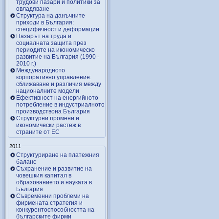
трудови пазари и политики за
овладяване
Структура на данъчните
приходи в България:
специфичност и деформации
Пазарът на труда и
социалната защита през
периодите на икономическо
развитие на България (1990 -
2010 г.)
Международното
корпоративно управление:
сближаване и различия между
националните модели
Ефективност на енергийното
потребление в индустриалното
производствона България
Структурни промени и
икономически растеж в
страните от ЕС
2011
Структуриране на платежния
баланс
Съхранение и развитие на
човешкия капитал в
образованието и науката в
България
Съвременни проблеми на
фирмената стратегия и
конкурентоспособността на
българските фирми