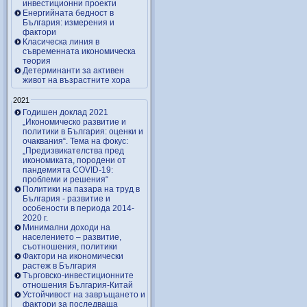
инвестиционни проекти
Енергийната бедност в
България: измерения и
фактори
Класическа линия в
съвременната икономическа
теория
Детерминанти за активен
живот на възрастните хора
2021
Годишен доклад 2021
„Икономическо развитие и
политики в България: оценки и
очаквания“. Тема на фокус:
„Предизвикателства пред
икономиката, породени от
пандемията COVID-19:
проблеми и решения“
Политики на пазара на труд в
България - развитие и
особености в периода 2014-
2020 г.
Минимални доходи на
населението – развитие,
съотношения, политики
Фактори на икономически
растеж в България
Търговско-инвестиционните
отношения България-Китай
Устойчивост на завръщането и
фактори за последваща