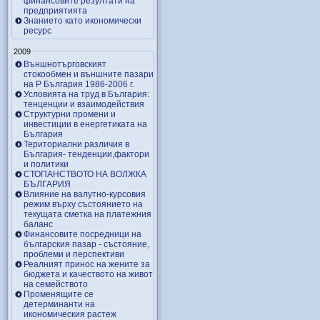
финансовите резултати на
предприятията
Знанието като икономически
ресурс
2009
Външнотърговският
стокообмен и външните пазари
на Р България 1986-2006 г.
Условията на труд в България:
тенценции и взаимодействия
Структурни промени и
инвестиции в енергетиката на
България
Териториални различия в
България- тенденции,фактори
и политики
СТОПАНСТВОТО НА ВОЛЖКА
БЪЛГАРИЯ
Влияние на валутно-курсовия
режим върху състоянието на
текущата сметка на платежния
баланс
Финансовите посредници на
българския пазар - състояние,
проблеми и перспективи
Реалният принос на жените за
бюджета и качеството на живот
на семейството
Променящите се
детерминанти на
икономическия растеж