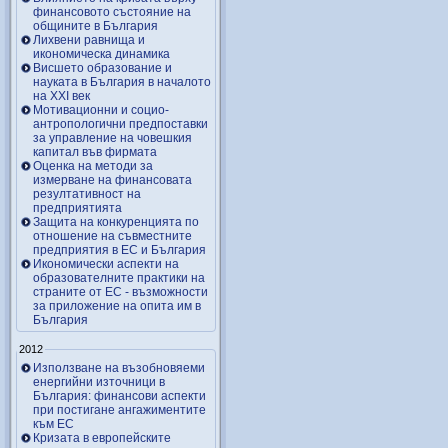
финансовото състояние на
общините в България
Лихвени равнища и
икономическа динамика
Висшето образование и
науката в България в началото
на ХХІ век
Мотивационни и социо-
антропологични предпоставки
за управление на човешкия
капитал във фирмата
Оценка на методи за
измерване на финансовата
резултативност на
предприятията
Защита на конкуренцията по
отношение на съвместните
предприятия в ЕС и България
Икономически аспекти на
образователните практики на
страните от ЕС - възможности
за приложение на опита им в
България
2012
Използване на възобновяеми
енергийни източници в
България: финансови аспекти
при постигане ангажиментите
към ЕС
Кризата в европейските