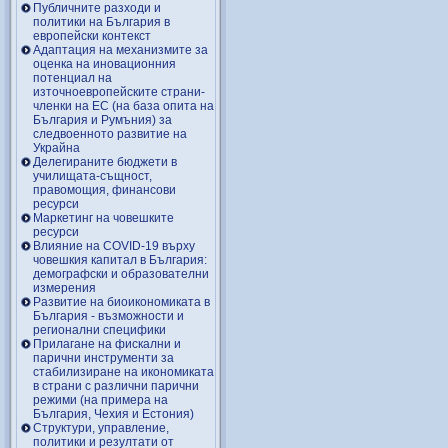
Публичните разходи и
политики на България в
европейски контекст
Адаптация на механизмите за
оценка на иновационния
потенциал на
източноевропейските страни-
членки на ЕС (на база опита на
България и Румъния) за
следвоенното развитие на
Украйна
Делегираните бюджети в
училищата-същност,
правомощия, финансови
ресурси
Маркетинг на човешките
ресурси
Влияние на COVID-19 върху
човешкия капитал в България:
демографски и образователни
измерения
Развитие на биоикономиката в
България - възможности и
регионални специфики
Прилагане на фискални и
парични инструменти за
стабилизиране на икономиката
в страни с различни парични
режими (на примера на
България, Чехия и Естония)
Структури, управление,
политики и резултати от