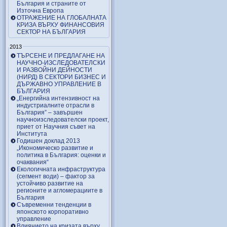
България и страните от
Източна Европа
ОТРАЖЕНИЕ НА ГЛОБАЛНАТА
КРИЗА ВЪРХУ ФИНАНСОВИЯ
СЕКТОР НА БЪЛГАРИЯ
2013
ТЪРСЕНЕ И ПРЕДЛАГАНЕ НА
НАУЧНО-ИЗСЛЕДОВАТЕЛСКИ
И РАЗВОЙНИ ДЕЙНОСТИ
(НИРД) В СЕКТОРИ БИЗНЕС И
ДЪРЖАВНО УПРАВЛЕНИЕ В
БЪЛГАРИЯ
„Енергийна интензивност на
индустриалните отрасли в
България” – завършен
научноизследователски проект,
приет от Научния съвет на
Института
Годишен доклад 2013
„Икономическо развитие и
политика в България: оценки и
очаквания“
Екологичната инфраструктура
(сегмент води) – фактор за
устойчиво развитие на
регионите и агломерациите в
България
Съвременни тенденции в
японското корпоративно
управление
Влиянието на кризата върху