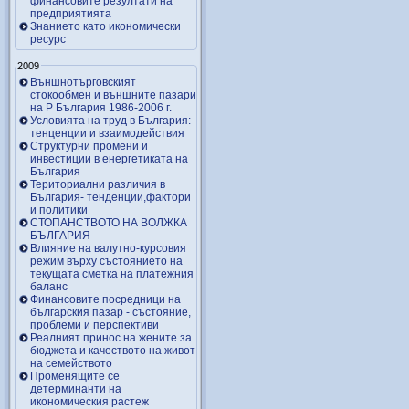
финансовите резултати на
предприятията
Знанието като икономически
ресурс
2009
Външнотърговският
стокообмен и външните пазари
на Р България 1986-2006 г.
Условията на труд в България:
тенценции и взаимодействия
Структурни промени и
инвестиции в енергетиката на
България
Териториални различия в
България- тенденции,фактори
и политики
СТОПАНСТВОТО НА ВОЛЖКА
БЪЛГАРИЯ
Влияние на валутно-курсовия
режим върху състоянието на
текущата сметка на платежния
баланс
Финансовите посредници на
българския пазар - състояние,
проблеми и перспективи
Реалният принос на жените за
бюджета и качеството на живот
на семейството
Променящите се
детерминанти на
икономическия растеж