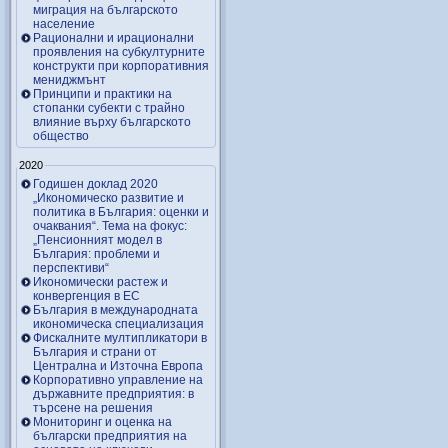
миграция на българското
население
Рационални и ирационални
проявления на субкултурните
конструкти при корпоративния
мениджмънт
Принципи и практики на
стопанки субекти с трайно
влияние върху българското
общество
2020
Годишен доклад 2020
„Икономическо развитие и
политика в България: оценки и
очаквания“. Тема на фокус:
„Пенсионният модел в
България: проблеми и
перспективи“
Икономически растеж и
конвергенция в ЕС
България в международната
икономическа специализация
Фискалните мултипликатори в
България и страни от
Централна и Източна Европа
Корпоративно управление на
държавните предприятия: в
търсене на решения
Мониторинг и оценка на
български предприятия на