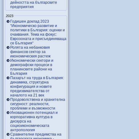
дейността на българските
предприятия
2023
Годишен доклад 2023
“Икономическо развитие и
политики в България: оценки и
очаквания. Тема на фокус:
Еврозоната и присъединяваща
се България“
Ролята на небанковия
финансов сектор за
икономическия растеж
Икономически сектори и
демографски процеси в
планинските райони на
България
Пазарът на труда в България:
динамика, структурна
конфигурация и новите
предизвикателства от
началото на 21 век
Продоволствена и хранителна
сигурност: реалности,
проблеми и възможности
Иновационен потенциал и
корпоративна култура в
дискурса на
социоикономическата
антропология
Сравнителни предимства на
българската икономика -