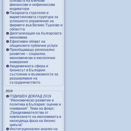
основата на ключови
финансови и нефинансови
индикатори
Пазарната стратегия и
маркетинговата структура за
успешното управление на
фирмите във Велико Търново и
областта
Дигитализация на българската
икономика
Ефективен обхват на
общинските публични услуги
Приобщаващо регионално
развитие – социални,
икономически и екологични
измерения
Академичната сфера и
бизнесът в България:
състояние и възможности за
разширяване на
сътрудничеството
2019
ГОДИШЕН ДОКЛАД 2019
“Икономическо развитие и
политика в България: оценки и
очаквания”. Тема на фокус:
„Предизвикателства от
навлизането на икономиката в
низходяща фаза на бизнес
цикъла”
Институционален анализ на