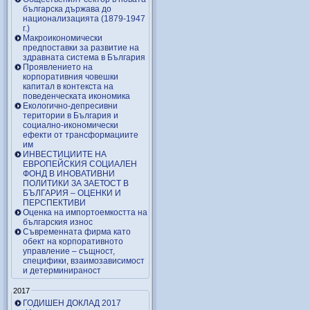
българска държава до
национализацията (1879-1947
г.)
Макроикономически
предпоставки за развитие на
здравната система в България
Проявлението на
корпоративния човешки
капитал в контекста на
поведенческата икономика
Екологично-депресивни
територии в България и
социално-икономически
ефекти от трансформациите
им
ИНВЕСТИЦИИТЕ НА
ЕВРОПЕЙСКИЯ СОЦИАЛЕН
ФОНД В ИНОВАТИВНИ
ПОЛИТИКИ ЗА ЗАЕТОСТ В
БЪЛГАРИЯ – OЦЕНКИ И
ПЕРСПЕКТИВИ
Оценка на импортоемкостта на
българския износ
Съвременната фирма като
обект на корпоративното
управление – същност,
специфики, взаимозависимост
и детерминираност
2017
ГОДИШЕН ДОКЛАД 2017