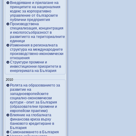
Внедряване и прилагане на
принципите на националния
кодекс за корпоративно
управление от българските
публични предприятия
Производствена
специализация, концентрация
и екологосъобразност в
развитието на териториалните
единици
Изменения в регионалната
структура на международните
производствено-икономически
отношения
Структури промени и
инвестиционни приоритети в
енергериката на България
2010
Ролята на образованието за
развитие на
западноевропейските
социално-окономически
култури - опит за България
(образователни промени и
европейски практики)
Влияние на глобалната
финансова криза върху
банковото кредитиране в
България
Самонаемането в България