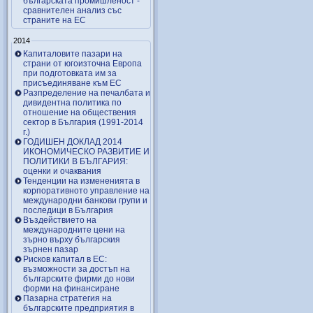
българската промишленост -
сравнителен анализ със
страните на ЕС
2014
Капиталовите пазари на
страни от югоизточна Европа
при подготовката им за
присъединяване към ЕС
Разпределение на печалбата и
дивидентна политика по
отношение на обществения
сектор в България (1991-2014
г.)
ГОДИШЕН ДОКЛАД 2014
ИКОНОМИЧЕСКО РАЗВИТИЕ И
ПОЛИТИКИ В БЪЛГАРИЯ:
оценки и очаквания
Тенденции на измененията в
корпоративното управление на
международни банкови групи и
последици в България
Въздействието на
международните цени на
зърно върху българския
зърнен пазар
Рисков капитал в ЕС:
възможности за достъп на
българските фирми до нови
форми на финансиране
Пазарна стратегия на
българските предприятия в