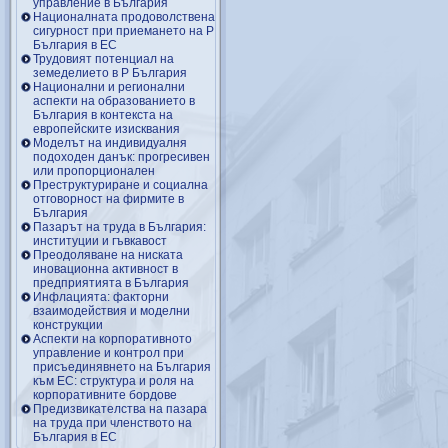
управление в България
Националната продоволствена
сигурност при приемането на Р
България в ЕС
Трудовият потенциал на
земеделието в Р България
Национални и регионални
аспекти на образованието в
България в контекста на
европейските изисквания
Моделът на индивидуалня
подоходен данък: прогресивен
или пропорционален
Преструктуриране и социална
отговорност на фирмите в
България
Пазарът на труда в България:
институции и гъвкавост
Преодоляване на ниската
иновационна активност в
предприятията в България
Инфлацията: факторни
взаимодействия и моделни
конструкции
Аспекти на корпоративното
управление и контрол при
присъединявнето на България
към ЕС: структура и роля на
корпоративните бордове
Предизвикателства на пазара
на труда при членството на
България в ЕС