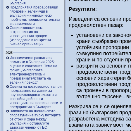
България
Предприятия преработващи
Резултати
:
плодове и зеленчуци в
България – икономически
Изведени са основни пр
проблеми, предизвикателства
и възможности
продоволствен пазар:
Социоикономическа
антропология на
установени са законо
иновационния процес
(изследване в конкретни
храни съобразно пром
бизнес организации
устойчиви пропорции 
съвкупния потребител
2025
Икономическо развитие и
храни и по отделни пр
политики в България 2025:
разкрити са основни 
оценки и очаквания. Тема на
фокус „Българската
продоволствени проду
електроенергетика и
основни характерни б
предизвикателствата на
зеления преход“
продоволствени проду
Оценка на достоверността при
са промени в пропорц
представяне на данни за
научноизследователската и
вътрешно търсене - в
развойна дейност и
иновациите на нефинансовите
Разкрива се и се оценя
предприятия в България
Влиянието на Шенгенското
фази на българския прод
споразумение върху потоците
разработена методика са
от стоки и хора между
България и останалите
взаимната зависимост м
държави членки от ЕС