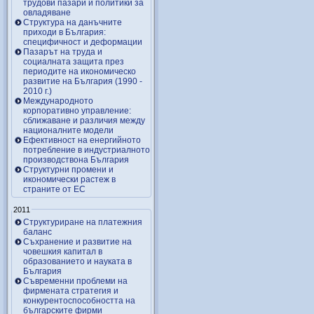
трудови пазари и политики за
овладяване
Структура на данъчните
приходи в България:
специфичност и деформации
Пазарът на труда и
социалната защита през
периодите на икономическо
развитие на България (1990 -
2010 г.)
Международното
корпоративно управление:
сближаване и различия между
националните модели
Ефективност на енергийното
потребление в индустриалното
производствона България
Структурни промени и
икономически растеж в
страните от ЕС
2011
Структуриране на платежния
баланс
Съхранение и развитие на
човешкия капитал в
образованието и науката в
България
Съвременни проблеми на
фирмената стратегия и
конкурентоспособността на
българските фирми