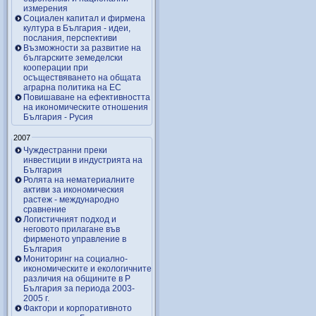
измерения
Социален капитал и фирмена
култура в България - идеи,
послания, перспективи
Възможности за развитие на
българските земеделски
кооперации при
осъществяването на общата
аграрна политика на ЕС
Повишаване на ефективността
на икономическите отношения
България - Русия
2007
Чуждестранни преки
инвестиции в индустрията на
България
Ролята на нематериалните
активи за икономическия
растеж - международно
сравнение
Логистичният подход и
неговото прилагане във
фирменото управление в
България
Мониторинг на социално-
икономическите и екологичните
различия на общините в Р
България за периода 2003-
2005 г.
Фактори и корпоративното