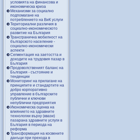
условията на финансова и
икономическа криза
Механизми за социално
подпомагане на
потреблението на ВиК услуги
Териториални различия в
социално-икономическото
развитие на България
Трансгранична мобилност на
българското население -
социално-икономически
аспекти
Сегментация на заетостта и
доходите на трудовия пазар в
България
Продоволственият баланс на
България - състояние и
тенденции
Мониторинг на прилагане на
принципите и стандартите на
добро корпоративно
управление в българските
публични и ключови
непублични предприятия
Икономическа оценка на
влиянието на здравните
технологии върху (квази)
пазарана здравните услуги в
България в периода на
реформа
Трансформация на косвените
данъци при прехода в