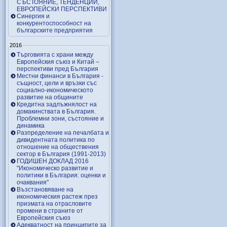
СЪСТОЯНИЕ, ТЕНДЕНЦИИ,
ЕВРОПЕЙСКИ ПЕРСПЕКТИВИ
Синергия и
конкурентоспособност на
българските предприятия
2016
Търговията с храни между
Европейския съюз и Китай –
перспективи пред България
Местни финанси в България -
същност, цели и връзки със
социално-икономическото
развитие на общините
Кредитна задлъжнялост на
домакинствата в България.
Проблемни зони, състояние и
динамика
Разпределение на печалбата и
дивидентната политика по
отношение на обществения
сектор в България (1991-2013)
ГОДИШЕН ДОКЛАД 2016
"Икономическо развитие и
политики в България: оценки и
очаквания"
Възстановяване на
икономическия растеж през
призмата на отрасловите
промени в страните от
Европейския съюз
Адекватност на принципите за