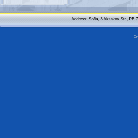
Address: Sofia, 3 Aksakov Str., PB 
Cr