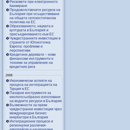
Рисковете при електронното
банкиране
Продоволствените ресурси на
България при осъществяване
на общата селскостопанска
политика на ЕС
Образованието, науката и
културата в България и
присъединяването към ЕС
Чуждестранните инвестиции в
страните от Югоизточна
Европа: проблеми и
перспективи
Кредитини деривати – нови
финансови инструменти и
техники за управление на
кредитния риск
2008
Икономически аспекти на
процеса на интеграцията на
Турция в ЕС
Пазарни инструменти за
екологосъобразно използване
на водните ресурси в България
Възможности за преки
чуждестранни инвестиции чрез
международни бизнес
инкубатори в България
Интеграционни процеси и
регионални различия-
европейски и национални