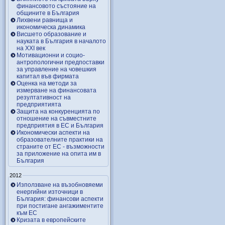
финансовото състояние на
общините в България
Лихвени равнища и
икономическа динамика
Висшето образование и
науката в България в началото
на ХХІ век
Мотивационни и социо-
антропологични предпоставки
за управление на човешкия
капитал във фирмата
Оценка на методи за
измерване на финансовата
резултативност на
предприятията
Защита на конкуренцията по
отношение на съвместните
предприятия в ЕС и България
Икономически аспекти на
образователните практики на
страните от ЕС - възможности
за приложение на опита им в
България
2012
Използване на възобновяеми
енергийни източници в
България: финансови аспекти
при постигане ангажиментите
към ЕС
Кризата в европейските