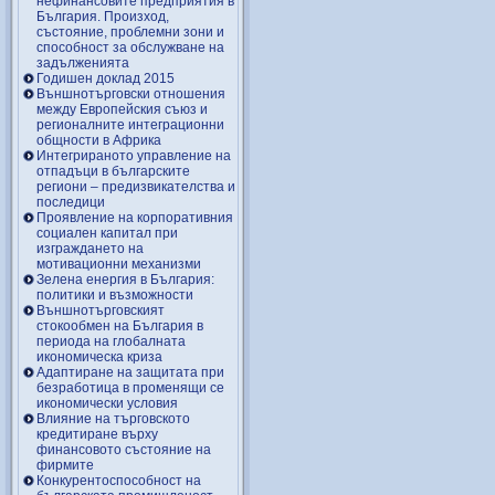
нефинансовите предприятия в
България. Произход,
състояние, проблемни зони и
способност за обслужване на
задълженията
Годишен доклад 2015
Външнотърговски отношения
между Европейския съюз и
регионалните интеграционни
общности в Африка
Интегрираното управление на
отпадъци в българските
региони – предизвикателства и
последици
Проявление на корпоративния
социален капитал при
изграждането на
мотивационни механизми
Зелена енергия в България:
политики и възможности
Външнотърговският
стокообмен на България в
периода на глобалната
икономическа криза
Адаптиране на защитата при
безработица в променящи се
икономически условия
Влияние на търговското
кредитиране върху
финансовото състояние на
фирмите
Конкурентоспособност на