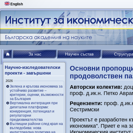
English
За нас
Научен състав
Структур
Основни пропорци
Научно-изследователски
проекти - завършени
продоволствен па
2026
Авторски колектив:
доц.
Зелена и кръгова икономика за
устойчиво развитие –
проф. д.ик.н. Петко Авра
критерии, оценки, възможности
за България
Рецензенти:
проф. д.ик.
Вертикална интеграция при
дигитални платформи:
Сестримски
конкуренция, потенциал и
регулаторни
Проектът е разработен к
предизвикателства
Въглищни райони след края на
икономика". Приет е на 
въгледобива: нова
Икономическия институт н
индустриална политика на