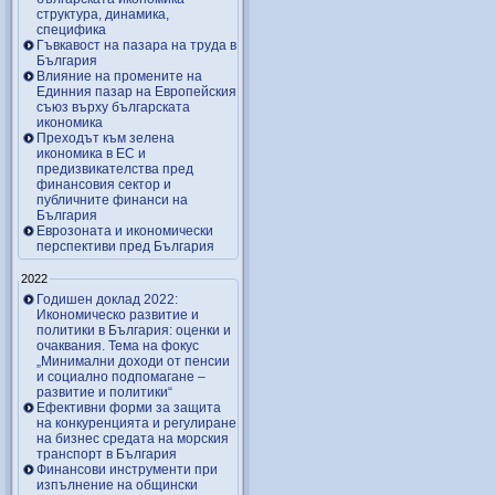
структура, динамика,
специфика
Гъвкавост на пазара на труда в
България
Влияние на промените на
Единния пазар на Европейския
съюз върху българската
икономика
Преходът към зелена
икономика в ЕС и
предизвикателства пред
финансовия сектор и
публичните финанси на
България
Еврозоната и икономически
перспективи пред България
2022
Годишен доклад 2022:
Икономическо развитие и
политики в България: оценки и
очаквания. Тема на фокус
„Минимални доходи от пенсии
и социално подпомагане –
развитие и политики“
Ефективни форми за защита
на конкуренцията и регулиране
на бизнес средата на морския
транспорт в България
Финансови инструменти при
изпълнение на общински