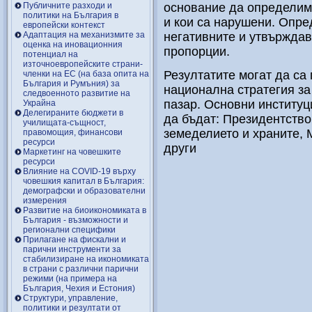
Публичните разходи и
основание да определим 
политики на България в
и кои са нарушени. Опре
европейски контекст
Адаптация на механизмите за
негативните и утвърждав
оценка на иновационния
пропорции.
потенциал на
източноевропейските страни-
Резултатите могат да са
членки на ЕС (на база опита на
България и Румъния) за
национална стратегия за
следвоенното развитие на
пазар. Основни институц
Украйна
Делегираните бюджети в
да бъдат: Президентство
училищата-същност,
земеделието и храните, 
правомощия, финансови
ресурси
други
Маркетинг на човешките
ресурси
Влияние на COVID-19 върху
човешкия капитал в България:
демографски и образователни
измерения
Развитие на биоикономиката в
България - възможности и
регионални специфики
Прилагане на фискални и
парични инструменти за
стабилизиране на икономиката
в страни с различни парични
режими (на примера на
България, Чехия и Естония)
Структури, управление,
политики и резултати от