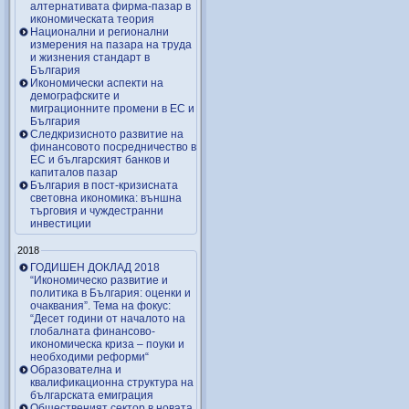
алтернативата фирма-пазар в
икономическата теория
Национални и регионални
измерения на пазара на труда
и жизнения стандарт в
България
Икономически аспекти на
демографските и
миграционните промени в ЕС и
България
Следкризисното развитие на
финансовото посредничество в
ЕС и българският банков и
капиталов пазар
България в пост-кризисната
световна икономика: външна
търговия и чуждестранни
инвестиции
2018
ГОДИШЕН ДОКЛАД 2018
“Икономическо развитие и
политика в България: оценки и
очаквания”. Тема на фокус:
“Десет години от началото на
глобалната финансово-
икономическа криза – поуки и
необходими реформи“
Образователна и
квалификационна структура на
българската емиграция
Общественият сектор в новата