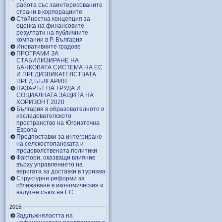
работа със заинтересованите
страни в корпорациите
Стойностна концепция за
оценка на финансовите
резултати на публичните
компании в Р. България
Иновативните градове
ПРОГРАМИ ЗА
СТАБИЛИЗИРАНЕ НА
БАНКОВАТА СИСТЕМА НА ЕС
И ПРЕДИЗВИКАТЕЛСТВАТА
ПРЕД БЪЛГАРИЯ
ПАЗАРЪТ НА ТРУДА И
СОЦИАЛНАТА ЗАЩИТА НА
ХОРИЗОНТ 2020
България в образователното и
изследователското
пространство на Югоизточна
Европа
Предпоставки за интегриране
на селскостопанската и
продоволствената политики
Фактори, оказващи влияние
върху управлението на
веригата за доставки в туризма
Структурни реформи за
сближаване в икономическия и
валутен съюз на ЕС
2015
Задлъжнялостта на