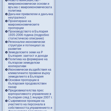
Новото кейнсианство -
микроикономически основи и
връзка с макроикономическата
политика
Данъчни привилегии и данъчна
неутралност
Проектиране на
макроикономическите
пропорции
Производството в България
1935-2006 година (подробно
статистическо описание)
Регионални икономически
структури и потенциал за
развитие
Земеделските земи на Р
България: заетост и доходи
Политика на формиране на
български земеделски
кооперативи
Икономически въздействия на
климатичните промени върху
земеделието в България
Основни пропорции в
българския продоволствен
пазар
Предизвикателства прес
корпоративното управление в
България след 1 януари 2007 г.
Съвременни проекции на
участието на персонала в
собствеността,управлението и