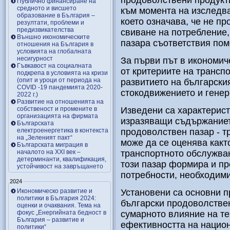
продоволствени продукти.
Публично финансиране на
средното и висшето
към момента на изследва
образование в България –
което означава, че не п
резултати, проблеми и
предизвикателства
свиване на потребление,
Външно икономическите
пазара съответствия пом
отношения на България в
условията на глобалната
несигурност
За първи път в икономиче
Гъвкавост на социалната
от критериите на трансп
подкрепа в условията на кризи
(опит и уроци от периода на
развитието на български
COVID -19 пандемията 2020-
стокодвижението и генер
2022 г.)
Развитие на отношенията на
собственост и промените в
Изведени са характерист
организацията на фирмата
изразяващи съдържаниет
Българската
електроенергетика в контекста
продоволствен пазар - т
на „Зеленият пакт“
може да се оценява какт
Българската миграция в
началото на ХХІ век –
транспортното обслужван
детерминанти, квалификация,
този пазар формира и п
устойчивост на завръщането
потребности, необходими
2024
Икономическо развитие и
Установени са основни 
политики в България 2024:
български продоволствен 
оценки и очаквания. Тема на
фокус „Енергийната бедност в
сумарното влияние на те
България – развитие и
ефективността на национ
политики“