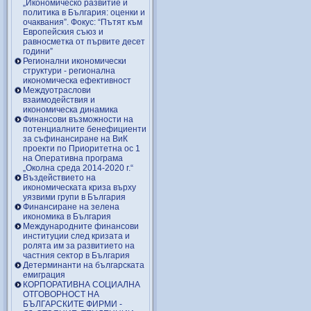
„Икономическо развитие и
политика в България: оценки и
очаквания”. Фокус: “Пътят към
Европейския съюз и
равносметка от първите десет
години”
Регионални икономически
структури - регионална
икономическа ефективност
Междуотраслови
взаимодействия и
икономическа динамика
Финансови възможности на
потенциалните бенефициенти
за съфинансиране на ВиК
проекти по Приоритетна ос 1
на Оперативна програма
„Околна среда 2014-2020 г.“
Въздействието на
икономическата криза върху
уязвими групи в България
Финансиране на зелена
икономика в България
Международните финансови
институции след кризата и
ролята им за развитието на
частния сектор в България
Детерминанти на българската
емиграция
КОРПОРАТИВНА СОЦИАЛНА
ОТГОВОРНОСТ НА
БЪЛГАРСКИТЕ ФИРМИ -