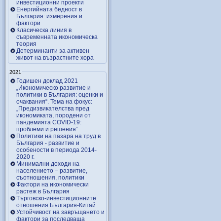
инвестиционни проекти
Енергийната бедност в
България: измерения и
фактори
Класическа линия в
съвременната икономическа
теория
Детерминанти за активен
живот на възрастните хора
2021
Годишен доклад 2021
„Икономическо развитие и
политики в България: оценки и
очаквания“. Тема на фокус:
„Предизвикателства пред
икономиката, породени от
пандемията COVID-19:
проблеми и решения“
Политики на пазара на труд в
България - развитие и
особености в периода 2014-
2020 г.
Минимални доходи на
населението – развитие,
съотношения, политики
Фактори на икономически
растеж в България
Търговско-инвестиционните
отношения България-Китай
Устойчивост на завръщането и
фактори за последваща