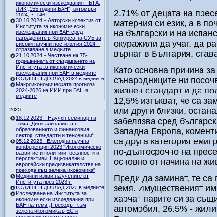
икономически изследвания - БТА,
ЛИК „155 години БАН“, октомври
2.71% от децата на прес
2024, с. 146
30.10.2024 – Авторски колектив от
матерния си език, а в по
Института за икономически
на български и на испанс
изследвания при БАН сред
наградените в Конкурса на СУБ за
окуражили да учат, да ра
високи научни постижения 2024 –
отразяване в медиите
върнат в България, став
21.10.2024 – Честване на 75-
годишнината от създаването на
Института за икономически
Като основна причина за
изследвания при БАН в медиите
ГОДИШЕН ДОКЛАД 2024 в медиите
сънародниците ни посочв
Макроикономическата прогноза
жизнен стандарт и да по
2024-2026 на ИИИ при БАН в
медиите
12,5% изтъкват, че са за
или други близки, остан
2023
18.12.2023 – Научен семинар на
забелязва сред българск
тема „Дигитализацията в
образованието и финансовия
Западна Европа, комент
сектор: стандарти и тенденции“
са друга категория емигр
05.12.2023 - Ежегодна научна
конференция 2023 "Икономическо
по-дългосрочно на пресе
развитие и политики: реалности и
перспективи. Национални и
основно от начина на жив
европейски предизвикателства на
прехода към зелена икономика"
Медийни изяви на учените от
Преди да заминат, те са
Института през 2023 г.
земя. Имущественият им 
ГОДИШЕН ДОКЛАД 2023 в медиите
Изследване на Института за
харчат парите си за същи
икономически изследвания при
БАН на тема „Преходът към
автомобил, 26.5% - жилищ
зелена икономика в ЕС и
предизвикателства пред