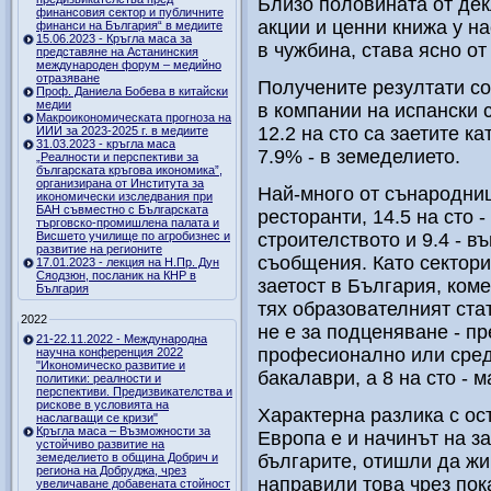
Близо половината от дек
финансовия сектор и публичните
акции и ценни книжа у н
финанси на България“ в медиите
15.06.2023 - Кръгла маса за
в чужбина, става ясно от
представяне на Астанинския
международен форум – медийно
отразяване
Получените резултати соч
Проф. Даниела Бобева в китайски
медии
в компании на испански 
Макроикономическата прогноза на
12.2 на сто са заетите к
ИИИ за 2023-2025 г. в медиите
31.03.2023 - кръгла маса
7.9% - в земеделието.
„Реалности и перспективи за
българската кръгова икономика”,
организирана от Института за
Най-много от сънародници
икономически изследвания при
БАН съвместно с Българската
ресторанти, 14.5 на сто 
търговско-промишлена палата и
Висшето училище по агробизнес и
строителството и 9.4 - в
развитие на регионите
съобщения. Като сектори,
17.01.2023 - лекция на Н.Пр. Дун
Сяодзюн, посланик на КНР в
заетост в България, ком
България
тях образователният ста
2022
не е за подценяване - п
21-22.11.2022 - Международна
професионално или сред
научна конференция 2022
"Икономическо развитие и
бакалаври, а 8 на сто - м
политики: реалности и
перспективи. Предизвикателства и
рискове в условията на
Характерна разлика с ос
наслагващи се кризи"
Кръгла маса – Възможности за
Европа е и начинът на з
устойчиво развитие на
земеделието в община Добрич и
българите, отишли да жи
региона на Добруджа, чрез
направили това чрез пока
увеличаване добавената стойност