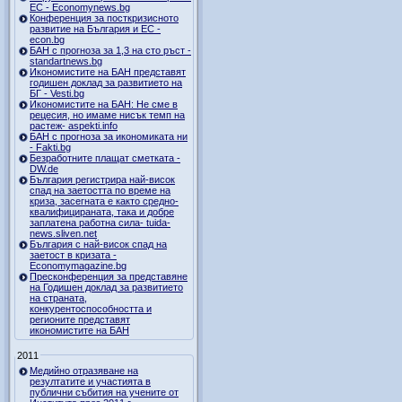
ЕС - Economynews.bg
Конференция за посткризисното
развитие на България и ЕС -
econ.bg
БАН с прогноза за 1,3 на сто ръст -
standartnews.bg
Икономистите на БАН представят
годишен доклад за развитието на
БГ - Vesti.bg
Икономистите на БАН: Не сме в
рецесия, но имаме нисък темп на
растеж- aspekti.info
БАН с прогноза за икономиката ни
- Fakti.bg
Безработните плащат сметката -
DW.de
България регистрира най-висок
спад на заетостта по време на
криза, засегната е както средно-
квалифицираната, така и добре
заплатена работна сила- tuida-
news.sliven.net
България с най-висок спад на
заетост в кризата -
Economymagazine.bg
Пресконференция за представяне
на Годишен доклад за развитието
на страната,
конкурентоспособността и
регионите представят
икономистите на БАН
2011
Медийно отразяване на
резултатите и участията в
публични събития на учените от