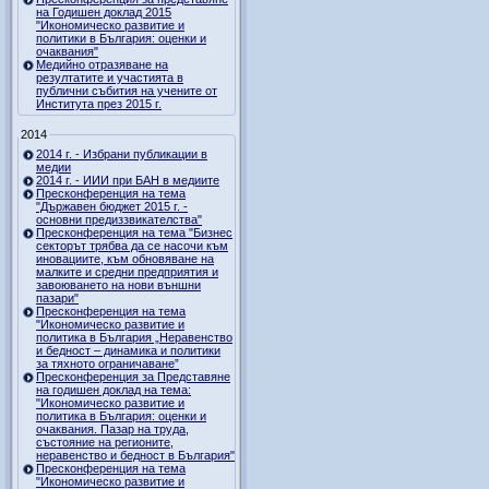
на Годишен доклад 2015
"Икономическо развитие и
политики в България: оценки и
очаквания"
Медийно отразяване на
резултатите и участията в
публични събития на учените от
Института през 2015 г.
2014
2014 г. - Избрани публикации в
медии
2014 г. - ИИИ при БАН в медиите
Пресконференция на тема
"Държавен бюджет 2015 г. -
основни предиззвикателства"
Пресконференция на тема "Бизнес
секторът трябва да се насочи към
иновациите, към обновяване на
малките и средни предприятия и
завоюването на нови външни
пазари"
Пресконференция на тема
"Икономическо развитие и
политика в България „Неравенство
и бедност – динамика и политики
за тяхното ограничаване”
Пресконференция за Представяне
на годишен доклад на тема:
"Икономическо развитие и
политика в България: оценки и
очаквания. Пазар на труда,
състояние на регионите,
неравенство и бедност в България"
Пресконференция на тема
"Икономическо развитие и