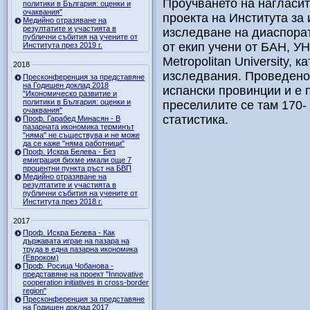
Проучването на нагласит
политики в България: оценки и
очаквания"
проекта на Института за
Медийно отразяване на
резултатите и участията в
изследване на диаспорат
публични събития на учените от
от екип учени от БАН, У
Института през 2019 г.
Metropolitan University,
2018
изследвания. Проведено 
Пресконференция за представяне
на Годишен доклад 2018
испански провинции и е 
"Икономическо развитие и
политики в България: оценки и
преселилите се там 170-
очаквания"
статистика.
Проф. Гарабед Минасян - В
пазарната икономика терминът
"няма" не съществува и не може
да се каже "няма работници"
Проф. Искра Белева - Без
емиграция бихме имали още 7
процентни пункта ръст на БВП
Медийно отразяване на
резултатите и участията в
публични събития на учените от
Института през 2018 г.
2017
Проф. Искра Белева - Как
държавата играе на пазара на
труда в една пазарна икономика
(Евроком)
Проф. Росица Чобанова -
представяне на проект "Innovative
cooperation initiatives in cross-border
region"
Пресконференция за представяне
на Годишен доклад 2017