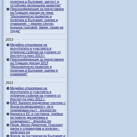
политика в България: заетост и
устойчиво регионална развитие"
Пресконференция за представяне
на Годишен доклад на тема:
"Икономическо развитие и
политика в България: оценки и
очаквания. – реален сектор,
външна търговия, банки, пазар на
труда"
2013
Медийно отразяване на
резултатите и участията в
публични събития на учените от
Института през 2013 г.
Пресконференция за представяне
на Годишен доклад 2013
"Икономическо развитие и
политики в България: оценки и
очаквания"
2012
Медийно отразяване на
резултатите и участията в
публични събития на учените от
Института през 2012 г.
БАН: Банките кредитират сектори с
бърза възвращаемост, не и
генериращи ръст - investor.bg
Кризата в ЕС е системна, трябват
ни повече дисциплина и
солидарност - dnesplus.bg
Проф. Митко Димитров: Плоският
данък е справедлив и полезен -
dariknews.bg
Форум за посткризисна България и