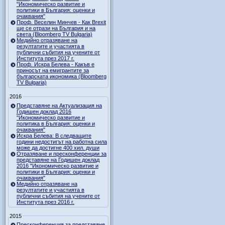
"Икономическо развитие и
политики в България: оценки и
очаквания"
Проф. Веселин Минчев - Как Brexit
ще се отрази на България и на
света (Bloomberg TV Bulgaria)
Медийно отразяване на
резултатите и участията в
публични събития на учените от
Института през 2017 г.
Проф. Искра Белева - Какъв е
приносът на емигрантите за
българската икономика (Bloomberg
TV Bulgaria)
2016
Представяне на Актуализация на
Годишен доклад 2016
"Икономическо развитие и
политика в България: оценки и
очаквания"
Искра Белева: В следващите
години недостигът на работна сила
може да достигне 400 хил. души
Отразяване и пресконференции за
представяне на Годишен доклад
2016 "Икономическо развитие и
политики в България: оценки и
очаквания"
Медийно отразяване на
резултатите и участията в
публични събития на учените от
Института през 2016 г.
2015
Пресконференция за представяне