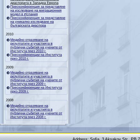
диаспората в Западна Европа
Пресконференция за представяне
на изследване на миграционния
модел в Испания
Пресконференция за представяне
на уникално изследване на
българската диаспора
2010
Медийно отразяване на
резултатите и участията в
публични събития на учените от
Института през 2010 г.
Пресконференции на Института
през 2010 г.
2009
Медийно отразяване на
резултатите и участията в
публични събития на учените от
Института през 2009 г.
Пресконференции на Института
през 2009 г.
2008
Медийно отразяване на
резултатите и участията в
публични събития на учените от
Института през 2008 г.
Address: Sofia, 3 Aksakov Str., PB 