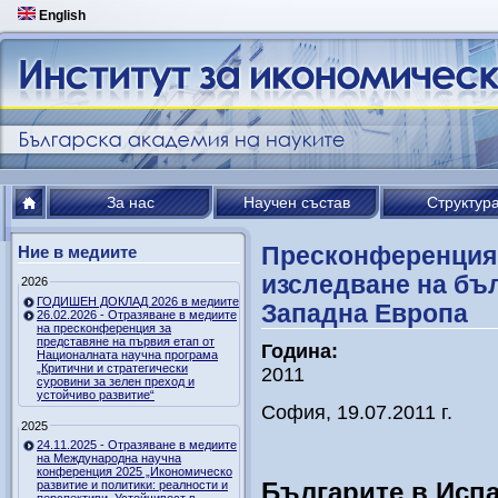
English
За нас
Научен състав
Структур
Пресконференция 
Ние в медиите
изследване на бъ
2026
ГОДИШЕН ДОКЛАД 2026 в медиите
Западна Европа
26.02.2026 - Отразяване в медиите
на пресконференция за
представяне на първия етап от
Година:
Националната научна програма
„Критични и стратегически
2011
суровини за зелен преход и
устойчиво развитие“
София, 19.07.2011 г.
2025
24.11.2025 - Отразяване в медиите
на Международна научна
конференция 2025 „Икономическо
Българите в Испа
развитие и политики: реалности и