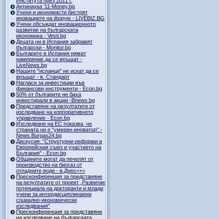
Института през 2011 г.
Антинаука ‘11-Money.bg
Учени и икономисти бистрят
иновациите на форум - LIVEBIZ.BG
Учени обсъждат иновационното
развитие на българската
икономика - Vesti.bg
Децата ни в Испания забравят
български - Monitor.bg
Българите в Испания нямат
намерение да се връщат -
LiveNews.bg
Нашите "испанци" не искат да се
връщат - в. Стандарт
Нагласи за инвестиции във
финансови инструменти - Econ.bg
50% от българите не биха
инвестирали в акции -Bnews.bg
Представяне на резултатите от
изследване на корпоративното
управление - Econ.bg
Изследване на ЕС показва, че
страната ни е "умерен иноватор" -
News.Burgas24.bg
Дискусия: "Структурни реформи в
Европейския съюз и участието на
България" - Econ.bg
Общините могат да печелят от
производство на биогаз от
отпадните води - в.Днес<+>
Пресконференция за предстаняне
на резултатите от проект „Развитие
потенциала на докторанти и млади
учени за интердисциплинарни
социално-икономически
изследвания"
Пресконференция за представяне
на изследване на българската