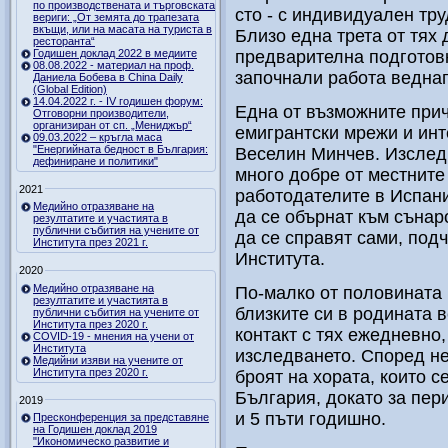
по производствената и търговската
сто - с индивидуален тр
вериги: „От земята до трапезата
вкъщи, или на масата на туриста в
Близо една трета от тях 
ресторанта“
Годишен доклад 2022 в медиите
предварителна подготовк
08.08.2022 - материал на проф.
започнали работа веднага
Даниела Бобева в China Daily
(Global Edition)
14.04.2022 г. - IV годишен форум:
Една от възможните прич
Отговорни производители,
организиран от сп. „Мениджър“
емигрантски мрежи и инт
09.03.2022 – кръгла маса
"Енергийната бедност в България:
Веселин Минчев. Изследв
дефиниране и политики"
много добре от местните
2021
работодателите в Испани
Медийно отразяване на
да се обърнат към сънар
резултатите и участията в
публични събития на учените от
да се справят сами, под
Института през 2021 г.
Института.
2020
Медийно отразяване на
По-малко от половината 
резултатите и участията в
близките си в родината 
публични събития на учените от
Института през 2020 г.
контакт с тях ежедневно,
COVID-19 - мнения на учени от
Института
изследването. Според не
Медийни изяви на учените от
Института през 2020 г.
броят на хората, които с
България, докато за пери
2019
и 5 пъти годишно.
Пресконференция за представяне
на Годишен доклад 2019
"Икономическо развитие и