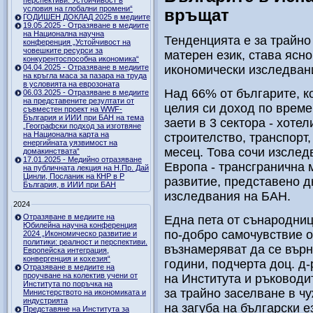
перспективи. Устойчивост в
условия на глобални промени“
връщат
ГОДИШЕН ДОКЛАД 2025 в медиите
19.05.2025 - Отразяване в медиите
на Национална научна
Тенденцията е за трайно
конференция „Устойчивост на
човешките ресурси за
матерен език, става ясно
конкурентоспособна икономика“
04.04.2025 - Отразяване в медиите
икономически изследван
на кръгла маса за пазара на труда
в условията на еврозоната
Над 66% от българите, к
06.03.2025 - Отразяване в медиите
на представените резултати от
целия си доход по време
съвместен проект на WWF-
България и ИИИ при БАН на тема
заети в 3 сектора - хоте
„Географски подход за изготвяне
на Национална карта на
строителство, транспорт,
енергийната уязвимост на
месец. Това сочи изслед
домакинствата“
17.01.2025 - Медийно отразяване
Европа - трансгранична 
на публичната лекция на Н.Пр. Дай
Цинли, Посланик на КНР в Р
развитие, представено д
България, в ИИИ при БАН
изследвания на БАН.
2024
Отразяване в медиите на
Една пета от сънародниц
Юбилейна научна конференция
по-добро самочувствие от
2024 „Икономическо развитие и
политики: реалност и перспективи.
възнамеряват да се върн
Европейска интеграция,
конвергенция и кохезия“
години, подчерта доц. д
Отразяване в медиите на
проучване на колектив учени от
на Института и ръководи
Института по поръчка на
за трайно заселване в чу
Министерството на икономиката и
индустрията
на загуба на български е
Представяне на Института за