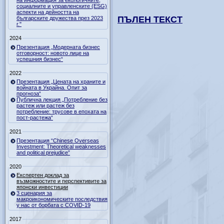
на информация за екологичните,
социалните и управленските (ESG)
аспекти на дейността на
ПЪЛЕН ТЕКСТ
българските дружества през 2023
г."
2024
Презентация „Модерната бизнес
отговорност: новото лице на
успешния бизнес“
2022
Презентация „Цената на храните и
войната в Украйна. Опит за
прогноза“
Публична лекция „Потребление без
растеж или растеж без
потребление: трусове в епохата на
пост-растежа“
2021
Презентация “Chinese Overseas
Investment: Theoretical weaknesses
and political prejudice”
2020
Експертен доклад за
възможностите и перспективите за
японски инвестиции
3 сценария за
макроикономическите последствия
у нас от борбата с COVID-19
2017