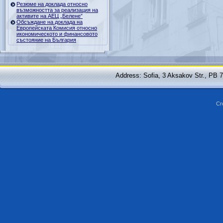
Резюме на доклада относно
възможността за реализация на
активите на АЕЦ „Белене”
Обсъждане на доклада на
Европейската Комисия относно
икономическото и финансовото
състояние на България
Address: Sofia, 3 Aksakov Str., PB 
Cr