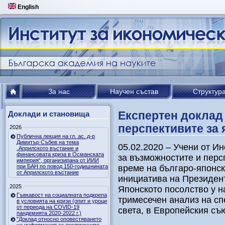
English
За нас
Научен състав
Структур
Експертен доклад
Доклади и становища
перспективите за
2026
Публична лекция на гл. ас. д-р
Димитър Събев на тема
05.02.2020 – Учени от И
„Априлското въстание и
финансовата криза в Османската
за възможностите и перс
империя“, организирана от ИИИ
при БАН по повод 150-годишнината
време на българо-японск
от Априлското въстание
инициатива на Президен
2025
Японското посолство у н
Гъвкавост на социалната подкрепа
тримесечен анализ на сп
в условията на кризи (опит и уроци
от периода на COVID-19
света, в Европейския съ
пандемията 2020-2022 г.)
"Доклад относно оповестяването