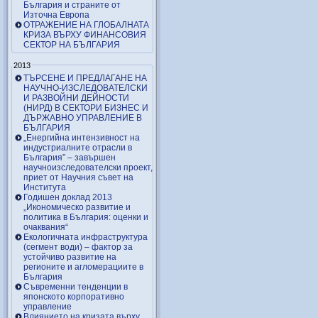
България и страните от
Източна Европа
ОТРАЖЕНИЕ НА ГЛОБАЛНАТА
КРИЗА ВЪРХУ ФИНАНСОВИЯ
СЕКТОР НА БЪЛГАРИЯ
2013
ТЪРСЕНЕ И ПРЕДЛАГАНЕ НА
НАУЧНО-ИЗСЛЕДОВАТЕЛСКИ
И РАЗВОЙНИ ДЕЙНОСТИ
(НИРД) В СЕКТОРИ БИЗНЕС И
ДЪРЖАВНО УПРАВЛЕНИЕ В
БЪЛГАРИЯ
„Енергийна интензивност на
индустриалните отрасли в
България” – завършен
научноизследователски проект,
приет от Научния съвет на
Института
Годишен доклад 2013
„Икономическо развитие и
политика в България: оценки и
очаквания“
Екологичната инфраструктура
(сегмент води) – фактор за
устойчиво развитие на
регионите и агломерациите в
България
Съвременни тенденции в
японското корпоративно
управление
Влиянието на кризата върху