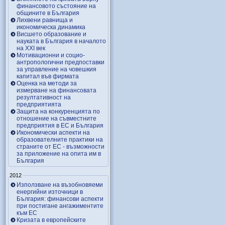
финансовото състояние на
общините в България
Лихвени равнища и
икономическа динамика
Висшето образование и
науката в България в началото
на ХХІ век
Мотивационни и социо-
антропологични предпоставки
за управление на човешкия
капитал във фирмата
Оценка на методи за
измерване на финансовата
резултативност на
предприятията
Защита на конкуренцията по
отношение на съвместните
предприятия в ЕС и България
Икономически аспекти на
образователните практики на
страните от ЕС - възможности
за приложение на опита им в
България
2012
Използване на възобновяеми
енергийни източници в
България: финансови аспекти
при постигане ангажиментите
към ЕС
Кризата в европейските