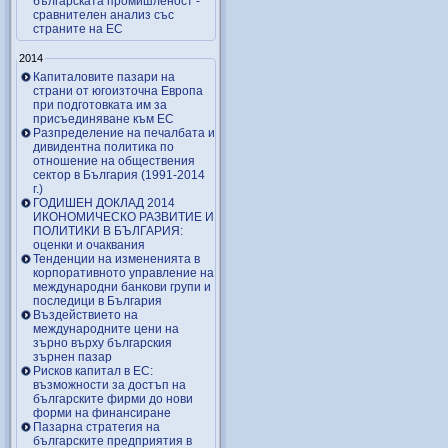
българската промишленост -
сравнителен анализ със
страните на ЕС
2014
Капиталовите пазари на
страни от югоизточна Европа
при подготовката им за
присъединяване към ЕС
Разпределение на печалбата и
дивидентна политика по
отношение на обществения
сектор в България (1991-2014
г.)
ГОДИШЕН ДОКЛАД 2014
ИКОНОМИЧЕСКО РАЗВИТИЕ И
ПОЛИТИКИ В БЪЛГАРИЯ:
оценки и очаквания
Тенденции на измененията в
корпоративното управление на
международни банкови групи и
последици в България
Въздействието на
международните цени на
зърно върху българския
зърнен пазар
Рисков капитал в ЕС:
възможности за достъп на
българските фирми до нови
форми на финансиране
Пазарна стратегия на
българските предприятия в