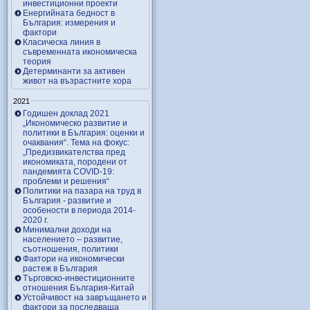
инвестиционни проекти
Енергийната бедност в
България: измерения и
фактори
Класическа линия в
съвременната икономическа
теория
Детерминанти за активен
живот на възрастните хора
2021
Годишен доклад 2021
„Икономическо развитие и
политики в България: оценки и
очаквания“. Тема на фокус:
„Предизвикателства пред
икономиката, породени от
пандемията COVID-19:
проблеми и решения“
Политики на пазара на труд в
България - развитие и
особености в периода 2014-
2020 г.
Минимални доходи на
населението – развитие,
съотношения, политики
Фактори на икономически
растеж в България
Търговско-инвестиционните
отношения България-Китай
Устойчивост на завръщането и
фактори за последваща