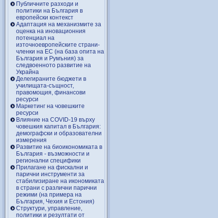
Публичните разходи и
политики на България в
европейски контекст
Адаптация на механизмите за
оценка на иновационния
потенциал на
източноевропейските страни-
членки на ЕС (на база опита на
България и Румъния) за
следвоенното развитие на
Украйна
Делегираните бюджети в
училищата-същност,
правомощия, финансови
ресурси
Маркетинг на човешките
ресурси
Влияние на COVID-19 върху
човешкия капитал в България:
демографски и образователни
измерения
Развитие на биоикономиката в
България - възможности и
регионални специфики
Прилагане на фискални и
парични инструменти за
стабилизиране на икономиката
в страни с различни парични
режими (на примера на
България, Чехия и Естония)
Структури, управление,
политики и резултати от