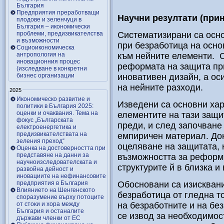
България
Предприятия преработващи
Научни резултати (прин
плодове и зеленчуци в
България – икономически
проблеми, предизвикателства
Систематизирани са осн
и възможности
при безработица на осно
Социоикономическа
антропология на
към нейните елементи. О
иновационния процес
реформата на защита пр
(изследване в конкретни
бизнес организации
иновативен дизайн, а ос
на нейните разходи.
2025
Икономическо развитие и
Изведени са основни ха
политики в България 2025:
оценки и очаквания. Тема на
елементите на тази защи
фокус „Българската
преди, и след започване
електроенергетика и
предизвикателствата на
емпиричен материал. Док
зеления преход“
оцеляване на защитата, 
Оценка на достоверността при
представяне на данни за
възможността за реформи
научноизследователската и
структурите й в близка и
развойна дейност и
иновациите на нефинансовите
предприятия в България
Обосновани са изисквани
Влиянието на Шенгенското
безработица от гледна т
споразумение върху потоците
от стоки и хора между
на безработните и на бе
България и останалите
се извод за необходимос
държави членки от ЕС