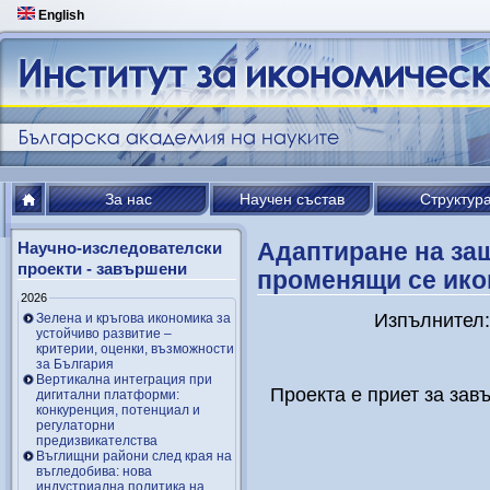
English
За нас
Научен състав
Структур
Адаптиране на защ
Научно-изследователски
проекти - завършени
променящи се ико
2026
Изпълнител:
Зелена и кръгова икономика за
устойчиво развитие –
критерии, оценки, възможности
за България
Вертикална интеграция при
Проекта е приет за зав
дигитални платформи:
конкуренция, потенциал и
регулаторни
предизвикателства
Въглищни райони след края на
въгледобива: нова
индустриална политика на