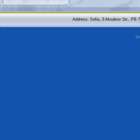
Address: Sofia, 3 Aksakov Str., PB 
Cr