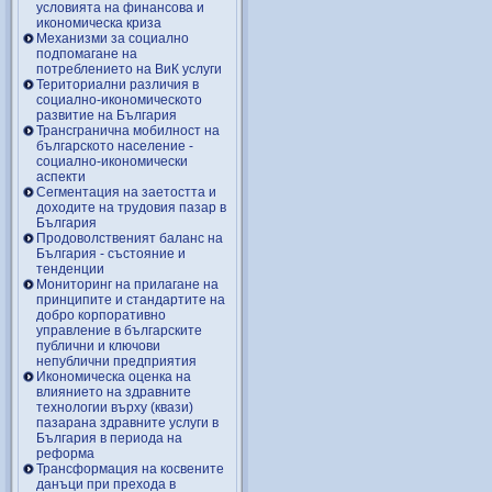
условията на финансова и
икономическа криза
Механизми за социално
подпомагане на
потреблението на ВиК услуги
Териториални различия в
социално-икономическото
развитие на България
Трансгранична мобилност на
българското население -
социално-икономически
аспекти
Сегментация на заетостта и
доходите на трудовия пазар в
България
Продоволственият баланс на
България - състояние и
тенденции
Мониторинг на прилагане на
принципите и стандартите на
добро корпоративно
управление в българските
публични и ключови
непублични предприятия
Икономическа оценка на
влиянието на здравните
технологии върху (квази)
пазарана здравните услуги в
България в периода на
реформа
Трансформация на косвените
данъци при прехода в