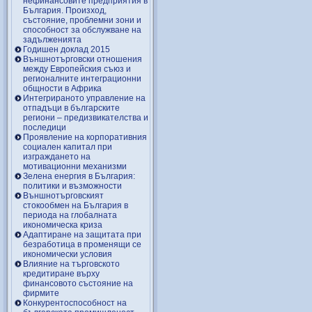
нефинансовите предприятия в
България. Произход,
състояние, проблемни зони и
способност за обслужване на
задълженията
Годишен доклад 2015
Външнотърговски отношения
между Европейския съюз и
регионалните интеграционни
общности в Африка
Интегрираното управление на
отпадъци в българските
региони – предизвикателства и
последици
Проявление на корпоративния
социален капитал при
изграждането на
мотивационни механизми
Зелена енергия в България:
политики и възможности
Външнотърговският
стокообмен на България в
периода на глобалната
икономическа криза
Адаптиране на защитата при
безработица в променящи се
икономически условия
Влияние на търговското
кредитиране върху
финансовото състояние на
фирмите
Конкурентоспособност на