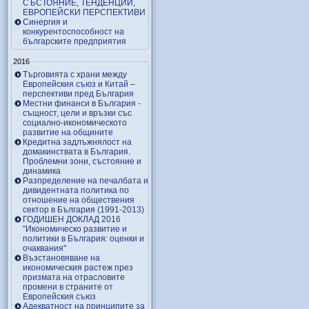
СЪСТОЯНИЕ, ТЕНДЕНЦИИ,
ЕВРОПЕЙСКИ ПЕРСПЕКТИВИ
Синергия и
конкурентоспособност на
българските предприятия
2016
Търговията с храни между
Европейския съюз и Китай –
перспективи пред България
Местни финанси в България -
същност, цели и връзки със
социално-икономическото
развитие на общините
Кредитна задлъжнялост на
домакинствата в България.
Проблемни зони, състояние и
динамика
Разпределение на печалбата и
дивидентната политика по
отношение на обществения
сектор в България (1991-2013)
ГОДИШЕН ДОКЛАД 2016
"Икономическо развитие и
политики в България: оценки и
очаквания"
Възстановяване на
икономическия растеж през
призмата на отрасловите
промени в страните от
Европейския съюз
Адекватност на принципите за