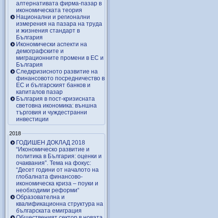
алтернативата фирма-пазар в
икономическата теория
Национални и регионални
измерения на пазара на труда
и жизнения стандарт в
България
Икономически аспекти на
демографските и
миграционните промени в ЕС и
България
Следкризисното развитие на
финансовото посредничество в
ЕС и българският банков и
капиталов пазар
България в пост-кризисната
световна икономика: външна
търговия и чуждестранни
инвестиции
2018
ГОДИШЕН ДОКЛАД 2018
“Икономическо развитие и
политика в България: оценки и
очаквания”. Тема на фокус:
“Десет години от началото на
глобалната финансово-
икономическа криза – поуки и
необходими реформи“
Образователна и
квалификационна структура на
българската емиграция
Общественият сектор в новата