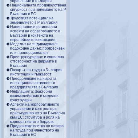
управление в България
Националната продоволствена
сигурност при приемането на Р
България в ЕС
Трудовият потенциал на
земеделието в Р България
Национални и регионални
аспекти на образованието в
България в контекста на
европейските изисквания
Моделът на индивидуалня
подоходен данък: прогресивен
или пропорционален
Преструктуриране и социална
отговорност на фирмите в
България
Пазарът на труда в България:
институции и гъвкавост
Преодоляване на ниската
иновационна активност в
предприятията в България
Инфлацията: факторни
взаимодействия и моделни
конструкции
Аспекти на корпоративното
управление и контрол при
присъединявнето на България
към ЕС: структура и роля на
корпоративните бордове
Предизвикателства на пазара
на труда при членството на
България в ЕС