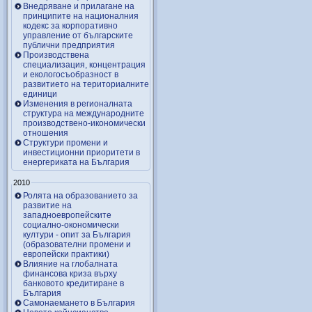
Внедряване и прилагане на
принципите на националния
кодекс за корпоративно
управление от българските
публични предприятия
Производствена
специализация, концентрация
и екологосъобразност в
развитието на териториалните
единици
Изменения в регионалната
структура на международните
производствено-икономически
отношения
Структури промени и
инвестиционни приоритети в
енергериката на България
2010
Ролята на образованието за
развитие на
западноевропейските
социално-окономически
култури - опит за България
(образователни промени и
европейски практики)
Влияние на глобалната
финансова криза върху
банковото кредитиране в
България
Самонаемането в България