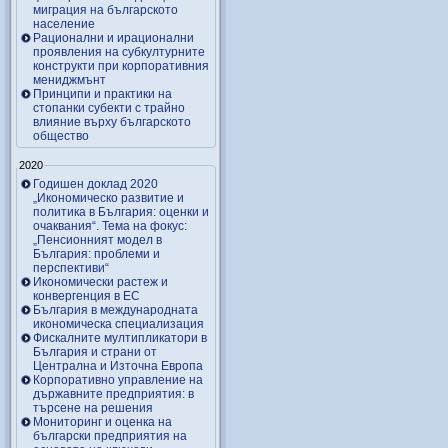
миграция на българското
население
Рационални и ирационални
проявления на субкултурните
конструкти при корпоративния
мениджмънт
Принципи и практики на
стопанки субекти с трайно
влияние върху българското
общество
2020
Годишен доклад 2020
„Икономическо развитие и
политика в България: оценки и
очаквания“. Тема на фокус:
„Пенсионният модел в
България: проблеми и
перспективи“
Икономически растеж и
конвергенция в ЕС
България в международната
икономическа специализация
Фискалните мултипликатори в
България и страни от
Централна и Източна Европа
Корпоративно управление на
държавните предприятия: в
търсене на решения
Мониторинг и оценка на
български предприятия на