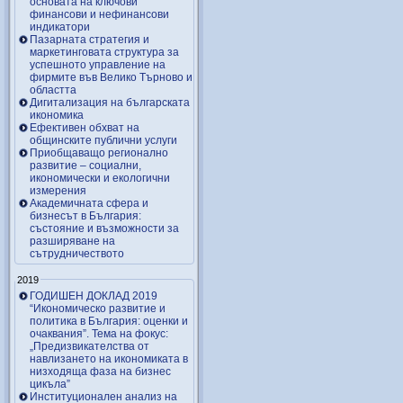
основата на ключови
финансови и нефинансови
индикатори
Пазарната стратегия и
маркетинговата структура за
успешното управление на
фирмите във Велико Търново и
областта
Дигитализация на българската
икономика
Ефективен обхват на
общинските публични услуги
Приобщаващо регионално
развитие – социални,
икономически и екологични
измерения
Академичната сфера и
бизнесът в България:
състояние и възможности за
разширяване на
сътрудничеството
2019
ГОДИШЕН ДОКЛАД 2019
“Икономическо развитие и
политика в България: оценки и
очаквания”. Тема на фокус:
„Предизвикателства от
навлизането на икономиката в
низходяща фаза на бизнес
цикъла”
Институционален анализ на