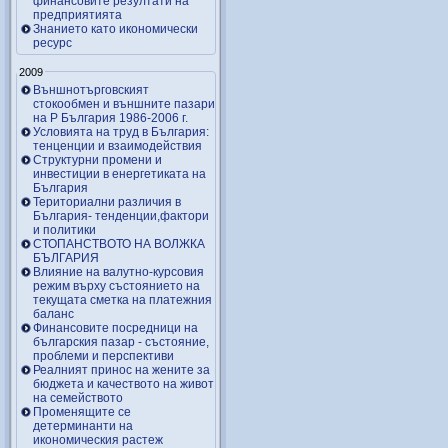
финансовите резултати на
предприятията
Знанието като икономически
ресурс
2009
Външнотърговският
стокообмен и външните пазари
на Р България 1986-2006 г.
Условията на труд в България:
тенценции и взаимодействия
Структурни промени и
инвестиции в енергетиката на
България
Териториални различия в
България- тенденции,фактори
и политики
СТОПАНСТВОТО НА ВОЛЖКА
БЪЛГАРИЯ
Влияние на валутно-курсовия
режим върху състоянието на
текущата сметка на платежния
баланс
Финансовите посредници на
българския пазар - състояние,
проблеми и перспективи
Реалният принос на жените за
бюджета и качеството на живот
на семейството
Променящите се
детерминанти на
икономическия растеж