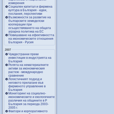
измерения
Социален капитал и фирмена
култура в България - идеи,
послания, перспективи
Възможности за развитие на
българските земеделски
кооперации при
осъществяването на общата
аграрна политика на ЕС
Повишаване на ефективността
на икономическите отношения
България - Русия
2007
Чуждестранни преки
инвестиции в индустрията на
България
Ролята на нематериалните
активи за икономическия
растеж - международно
сравнение
Логистичният подход и
неговото прилагане във
фирменото управление в
България
Мониторинг на социално-
икономическите и екологичните
различия на общините в Р
България за периода 2003-
2005 г.
Фактори и корпоративното