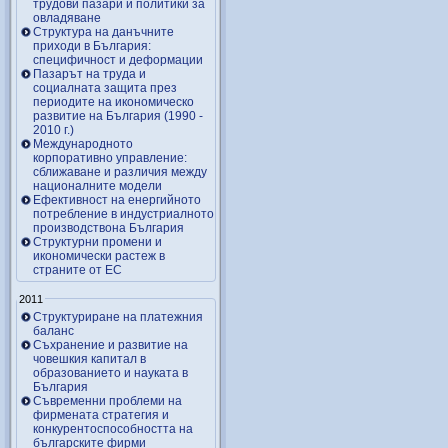
трудови пазари и политики за
овладяване
Структура на данъчните
приходи в България:
специфичност и деформации
Пазарът на труда и
социалната защита през
периодите на икономическо
развитие на България (1990 -
2010 г.)
Международното
корпоративно управление:
сближаване и различия между
националните модели
Ефективност на енергийното
потребление в индустриалното
производствона България
Структурни промени и
икономически растеж в
страните от ЕС
2011
Структуриране на платежния
баланс
Съхранение и развитие на
човешкия капитал в
образованието и науката в
България
Съвременни проблеми на
фирмената стратегия и
конкурентоспособността на
българските фирми