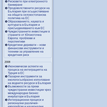
Рисковете при електронното
банкиране
Продоволствените ресурси на
България при осъществяване
на общата селскостопанска
политика на ЕС
Образованието, науката и
културата в България и
присъединяването към ЕС
Чуждестранните инвестиции в
страните от Югоизточна
Европа: проблеми и
перспективи
Кредитини деривати – нови
финансови инструменти и
техники за управление на
кредитния риск
2008
Икономически аспекти на
процеса на интеграцията на
Турция в ЕС
Пазарни инструменти за
екологосъобразно използване
на водните ресурси в България
Възможности за преки
чуждестранни инвестиции чрез
международни бизнес
инкубатори в България
Интеграционни процеси и
регионални различия-
европейски и национални