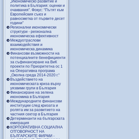
„Икономическо развитие и
политика в България: оценки и
очаквания”. Фокус: “Пътят към
Европейския съюз и
равносметка от първите десет
години”
Регионални икономически
структури - регионална
икономическа ефективност
Междуотраслови
взаимодействия и
икономическа динамика
Финансови възможности на
потенциалните бенефициенти
за съфинансиране на ВиК
проекти по Приоритетна ос 1
на Оперативна програма
„Околна среда 2014-2020 г.“
Въздействието на
икономическата криза върху
уязвими групи в България
Финансиране на зелена
икономика в България
Международните финансови
институции след кризата и
ролята им за развитието на
частния сектор в България
Детерминанти на българската
емиграция
КОРПОРАТИВНА СОЦИАЛНА
ОТГОВОРНОСТ НА
БЪЛГАРСКИТЕ ФИРМИ -