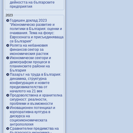
дейността на българските
предприятия
2023
Годишен доклад 2023
“Икономическо развитие и
политики в България: оценки и
очаквания. Тема на фокус:
Еврозоната и присъединяваща
се България“
Ролята на небанковия
финансов сектор за
икономическия растеж
Икономически сектори и
демографски процеси в
планинските райони на
България
Пазарът на труда в България:
динамика, структурна
конфигурация и новите
предизвикателства от
началото на 21 век
Продоволствена и хранителна
сигурност: реалности,
проблеми и възможности
Иновационен потенциал и
корпоративна култура в
дискурса на
социоикономическата
антропология
Сравнителни предимства на
българската икономика -