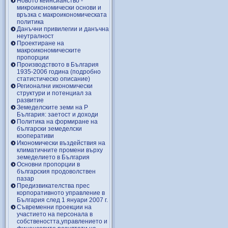
Новото кейнсианство -
микроикономически основи и
връзка с макроикономическата
политика
Данъчни привилегии и данъчна
неутралност
Проектиране на
макроикономическите
пропорции
Производството в България
1935-2006 година (подробно
статистическо описание)
Регионални икономически
структури и потенциал за
развитие
Земеделските земи на Р
България: заетост и доходи
Политика на формиране на
български земеделски
кооперативи
Икономически въздействия на
климатичните промени върху
земеделието в България
Основни пропорции в
българския продоволствен
пазар
Предизвикателства прес
корпоративното управление в
България след 1 януари 2007 г.
Съвременни проекции на
участието на персонала в
собствеността,управлението и