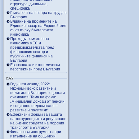
структура, динамика,
специфика
Гъвкавост на пазара на труда в
България
Влияние на промените на
Единния пазар на Европейския
съюз върху българската
икономика
Преходът към зелена
икономика в ЕС и
предизвикателства пред
финансовия сектор и
публичните финанси на
България
Еврозоната и икономически
перспективи пред България
2022
Годишен доклад 2022:
Икономическо развитие и
политики в България: оценки и
очаквания. Тема на фокус
„Минимални доходи от пенсии
и социално подпомагане –
развитие и политики“
Ефективни форми за защита
на конкуренцията и регулиране
на бизнес средата на морския
транспорт в България
Финансови инструменти при
изпълнение на общински