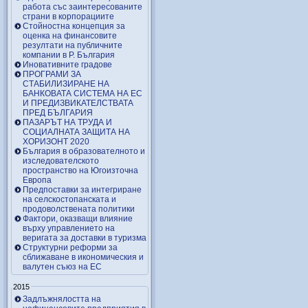
работа със заинтересованите
страни в корпорациите
Стойностна концепция за
оценка на финансовите
резултати на публичните
компании в Р. България
Иновативните градове
ПРОГРАМИ ЗА
СТАБИЛИЗИРАНЕ НА
БАНКОВАТА СИСТЕМА НА ЕС
И ПРЕДИЗВИКАТЕЛСТВАТА
ПРЕД БЪЛГАРИЯ
ПАЗАРЪТ НА ТРУДА И
СОЦИАЛНАТА ЗАЩИТА НА
ХОРИЗОНТ 2020
България в образователното и
изследователското
пространство на Югоизточна
Европа
Предпоставки за интегриране
на селскостопанската и
продоволствената политики
Фактори, оказващи влияние
върху управлението на
веригата за доставки в туризма
Структурни реформи за
сближаване в икономическия и
валутен съюз на ЕС
2015
Задлъжнялостта на