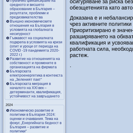
Публично финансиране на
осигуряване за риска бе
средното и висшето
обезщетенията като авто
образование в България –
резултати, проблеми и
Доказана е и небалансир
предизвикателства
Външно икономическите
чрез активните политики 
отношения на България в
Приоритизирано е значен
условията на глобалната
несигурност
разширяването на обхва
Гъвкавост на социалната
квалификация и усвояван
подкрепа в условията на кризи
(опит и уроци от периода на
работната сила, необход
COVID -19 пандемията 2020-
растеж.
2022 г.)
Развитие на отношенията на
собственост и промените в
.
организацията на фирмата
Българската
електроенергетика в контекста
на „Зеленият пакт“
Българската миграция в
началото на ХХІ век –
детерминанти, квалификация,
устойчивост на завръщането
2024
Икономическо развитие и
политики в България 2024:
оценки и очаквания. Тема на
фокус „Енергийната бедност в
България – развитие и
политики“