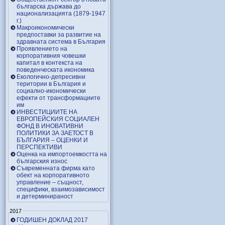
българска държава до
национализацията (1879-1947
г.)
Макроикономически
предпоставки за развитие на
здравната система в България
Проявлението на
корпоративния човешки
капитал в контекста на
поведенческата икономика
Екологично-депресивни
територии в България и
социално-икономически
ефекти от трансформациите
им
ИНВЕСТИЦИИТЕ НА
ЕВРОПЕЙСКИЯ СОЦИАЛЕН
ФОНД В ИНОВАТИВНИ
ПОЛИТИКИ ЗА ЗАЕТОСТ В
БЪЛГАРИЯ – OЦЕНКИ И
ПЕРСПЕКТИВИ
Оценка на импортоемкостта на
българския износ
Съвременната фирма като
обект на корпоративното
управление – същност,
специфики, взаимозависимост
и детерминираност
2017
ГОДИШЕН ДОКЛАД 2017