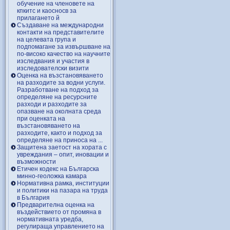
обучение на членовете на
кпкитс и каосносв за
прилагането й
Създаване на международни
контакти на представителите
на целевата група и
подпомагане за извършване на
по-високо качество на научните
изследвания и участия в
изследователски визити
Оценка на възстановяването
на разходите за водни услуги.
Разработване на подход за
определяне на ресурсните
разходи и разходите за
опазване на околната среда
при оценката на
възстановяването на
разходите, както и подход за
определяне на приноса на ...
Защитена заетост на хората с
увреждания – опит, иновации и
възможности
Етичен кодекс на Българска
минно-геоложка камара
Нормативна рамка, институции
и политики на пазара на труда
в България
Предварителна оценка на
въздействието от промяна в
нормативната уредба,
регулираща управлението на