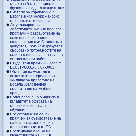
складова база за зърно и
фуражи за водоплаващи птици
Система за управление в
Европейския колеж – високо
качество и отговорност
Актуализиране на
действащите учебни планове и
програми и разработване на
нови професионални
направления към Стопанския
факултет, Тракийски факултет,
съобразно потребностите на
регионалния пазар на труда в
старозагорски район
Студентски практики (Проект
BG051PO001-3.3.07-0002)
Обучение на учители и
възпитатели в средищните
училища за прилагане на
модела „целодневна
организация на учебния
процес
Подобряване на общинския
капацитет в сферата на
местните финанси чрез
обучение
Представяне на добри
практики за съвместяване на
работа, семейство и личен
живот в страните от ЕС
Последваща оценка на
инвестициите на ЕСФ в