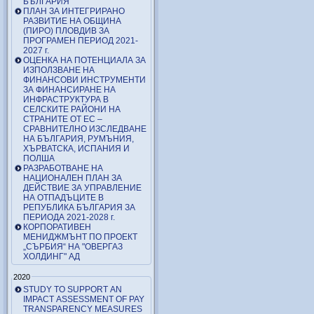
БЪЛГАРИЯ
ПЛАН ЗА ИНТЕГРИРАНО
РАЗВИТИЕ НА ОБЩИНА
(ПИРО) ПЛОВДИВ ЗА
ПРОГРАМЕН ПЕРИОД 2021-
2027 г.
ОЦЕНКА НА ПОТЕНЦИАЛА ЗА
ИЗПОЛЗВАНЕ НА
ФИНАНСОВИ ИНСТРУМЕНТИ
ЗА ФИНАНСИРАНЕ НА
ИНФРАСТРУКТУРА В
СЕЛСКИТЕ РАЙОНИ НА
СТРАНИТЕ ОТ ЕС –
СРАВНИТЕЛНО ИЗСЛЕДВАНЕ
НА БЪЛГАРИЯ, РУМЪНИЯ,
ХЪРВАТСКА, ИСПАНИЯ И
ПОЛША
РАЗРАБОТВАНЕ НА
НАЦИОНАЛЕН ПЛАН ЗА
ДЕЙСТВИЕ ЗА УПРАВЛЕНИЕ
НА ОТПАДЪЦИТЕ В
РЕПУБЛИКА БЪЛГАРИЯ ЗА
ПЕРИОДА 2021-2028 г.
КОРПОРАТИВЕН
МЕНИДЖМЪНТ ПО ПРОЕКТ
„СЪРБИЯ“ НА "ОВЕРГАЗ
ХОЛДИНГ" АД
2020
STUDY TO SUPPORT AN
IMPACT ASSESSMENT OF PAY
TRANSPARENCY MEASURES