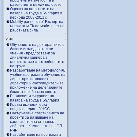
проблеми на заетостта и
равенството между половете
Оценка на политиките на
пазара на труда в България в
периода 2008-2011 г.
Mobility partnership” Експертна
мрежа към ЕК по мобилност на
работната сила
2010
Обучението на докторантите в
базови исзледователски
умения - предпоставки за
динамична кариера в
съответствие с потребностите
на труда
Разработване на методология,
учебни програми и обучение на
директори, помощник-
директори и счетоводители за
приложение на делегираните
бюджети в образованието
Гъвкавост и сигурност на
пазара на труда в България
Кратка икономическа
енциклопедия – УНСС
Насърчаване стартирането на
проекти за развиване на
самостоятелна стопанска
дейност – Компонент I. на ОП
РЧР
Разработване на програми и