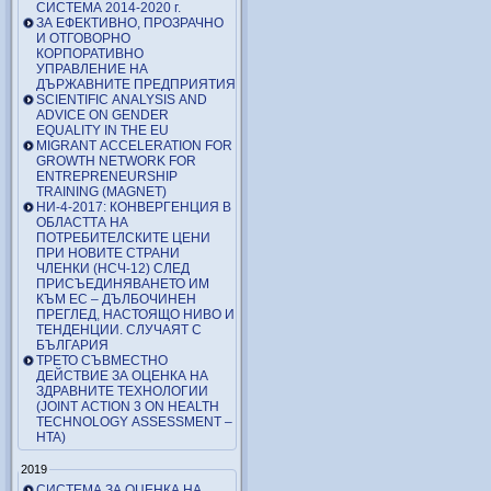
СИСТЕМА 2014-2020 г.
ЗА ЕФЕКТИВНО, ПРОЗРАЧНО
И ОТГОВОРНО
КОРПОРАТИВНО
УПРАВЛЕНИЕ НА
ДЪРЖАВНИТЕ ПРЕДПРИЯТИЯ
SCIENTIFIC ANALYSIS AND
ADVICE ON GENDER
EQUALITY IN THE EU
MIGRANT ACCELERATION FOR
GROWTH NETWORK FOR
ENTREPRENEURSHIP
TRAINING (MAGNET)
НИ-4-2017: КОНВЕРГЕНЦИЯ В
ОБЛАСТТА НА
ПОТРЕБИТЕЛСКИТЕ ЦЕНИ
ПРИ НОВИТЕ СТРАНИ
ЧЛЕНКИ (НСЧ-12) СЛЕД
ПРИСЪЕДИНЯВАНЕТО ИМ
КЪМ ЕС – ДЪЛБОЧИНЕН
ПРЕГЛЕД, НАСТОЯЩО НИВО И
ТЕНДЕНЦИИ. СЛУЧАЯТ С
БЪЛГАРИЯ
ТРЕТО СЪВМЕСТНО
ДЕЙСТВИЕ ЗА ОЦЕНКА НА
ЗДРАВНИТЕ ТЕХНОЛОГИИ
(JOINT ACTION 3 ON HEALTH
TECHNOLOGY ASSESSMENT –
HTA)
2019
СИСТЕМА ЗА ОЦЕНКА НА