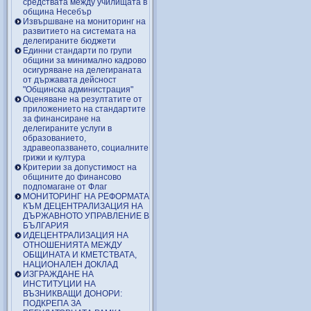
средствата между училищата в
община Несебър
Извършване на мониторинг на
развитието на системата на
делегираните бюджети
Единни стандарти по групи
общини за минимално кадрово
осигуряване на делегираната
от държавата дейсност
"Общинска администрация"
Оценяване на резултатите от
приложението на стандартите
за финансиране на
делегираните услуги в
образованието,
здравеопазването, социалните
грижи и култура
Критерии за допустимост на
общините до финансово
подпомагане от Флаг
МОНИТОРИНГ НА РЕФОРМАТА
КЪМ ДЕЦЕНТРАЛИЗАЦИЯ НА
ДЪРЖАВНОТО УПРАВЛЕНИЕ В
БЪЛГАРИЯ
ИДЕЦЕНТРАЛИЗАЦИЯ НА
ОТНОШЕНИЯТА МЕЖДУ
ОБЩИНАТА И КМЕТСТВАТА,
НАЦИОНАЛЕН ДОКЛАД
ИЗГРАЖДАНЕ НА
ИНСТИТУЦИИ НА
ВЪЗНИКВАЩИ ДОНОРИ:
ПОДКРЕПА ЗА