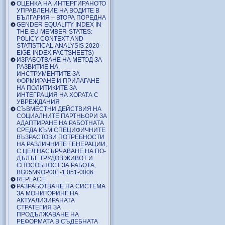
ОЦЕНКА НА ИНТЕРГИРАНОТО
УПРАВЛЕНИЕ НА ВОДИТЕ В
БЪЛГАРИЯ – ВТОРА ПОРЕДНА
GENDER EQUALITY INDEX IN
THE EU MEMBER-STATES:
POLICY CONTEXT AND
STATISTICAL ANALYSIS 2020-
EIGE-INDEX FACTSHEETS)
ИЗРАБОТВАНЕ НА МЕТОД ЗА
РАЗВИТИЕ НА
ИНСТРУМЕНТИТЕ ЗА
ФОРМИРАНЕ И ПРИЛАГАНЕ
НА ПОЛИТИКИТЕ ЗА
ИНТЕГРАЦИЯ НА ХОРАТА С
УВРЕЖДАНИЯ
СЪВМЕСТНИ ДЕЙСТВИЯ НА
СОЦИАЛНИТЕ ПАРТНЬОРИ ЗА
АДАПТИРАНЕ НА РАБОТНАТА
СРЕДА КЪМ СПЕЦИФИЧНИТЕ
ВЪЗРАСТОВИ ПОТРЕБНОСТИ
НА РАЗЛИЧНИТЕ ГЕНЕРАЦИИ,
С ЦЕЛ НАСЪРЧАВАНЕ НА ПО-
ДЪЛЪГ ТРУДОВ ЖИВОТ И
СПОСОБНОСТ ЗА РАБОТА,
BG05M9OP001-1.051-0006
REPLACE
РАЗРАБОТВАНЕ НА СИСТЕМА
ЗА МОНИТОРИНГ НА
АКТУАЛИЗИРАНАТА
СТРАТЕГИЯ ЗА
ПРОДЪЛЖАВАНЕ НА
РЕФОРМАТА В СЪДЕБНАТА