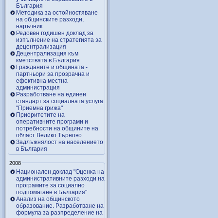
България
Методика за остойностяване
на общинските разходи,
наръчник
Редовен годишен доклад за
изпълнение на стратегията за
децентрализация
Децентрализация към
кметствата в България
Гражданите и общината -
партньори за прозрачна и
ефективна местна
администрация
Разработване на единен
стандарт за социалната услуга
"Приемна грижа"
Приоритетите на
оперативните програми и
потребности на общините на
област Велико Търново
Задлъжнялост на населението
в България
2008
Национален доклад "Оценка на
административните разходи на
програмите за социално
подпомагане в България"
Анализ на общинското
образование. Разработване на
формула за разпределение на