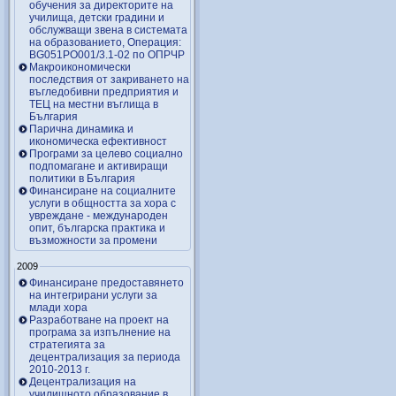
обучения за директорите на
училища, детски градини и
обслужващи звена в системата
на образованието, Операция:
BG051PO001/3.1-02 по ОПРЧР
Макроикономически
последствия от закриването на
въгледобивни предприятия и
ТЕЦ на местни въглища в
България
Парична динамика и
икономическа ефективност
Програми за целево социално
подпомагане и активиращи
политики в България
Финансиране на социалните
услуги в общността за хора с
увреждане - международен
опит, българска практика и
възможности за промени
2009
Финансиране предоставянето
на интегрирани услуги за
млади хора
Разработване на проект на
програма за изпълнение на
стратегията за
децентрализация за периода
2010-2013 г.
Децентрализация на
училищното образование в