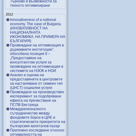
Търново и възможности за
тяхното оптимизиране
2012
Innovativeness of a national
economy. The case of Bulgaria.
(ИНОВАТИВНОСТ НА
НАЦИОНАЛНАТА
ИКОНОМИКА. НА ПРИМЕРА НА
БЪЛГАРИЯ)
Провеждане на оптимизация в
държавните институции”,
обособена позиция ІІ –
„Предоставяне на
консултантски услуги за
провеждане на оптимизация в
системите на НЗОК и НОИ
Анализ и оценка на
предоставяните в центровете
за настаняване от семеен тип
(ЦНСТ) социални услуги
Провеждане на производствен
експеримент за подобряване
ефекта на пречистване на
ПСПВ Бистрица
Междурегионалното
сътрудничество между
фондовите борси в ЦИЕ и
стратегическите приоритети на
българския капиталов пазар
Приложно изследване относно
оптималността на