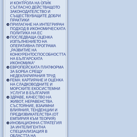
И КОНТРОЛА НА ОПИК
СЪГЛАСНО ДЕЙСТВАЩОТО
ЗАКОНОДАТЕЛСТВО И
СЪЩЕСТВУВАЩИТЕ ДОБРИ
ПРАКТИКИ
ПРИЛАГАНЕ НА ИНТЕГРИРАН
ПОДХОД В ИКОНОМИЧЕСКАТА
ПОЛИТИКА НА ЕС
ПОСЛЕДВАЩА ОЦЕНКА
ИЗПЪЛНЕНИЕТО НА
ОПЕРАТИВНА ПРОГРАМА
„РАЗВИТИЕ НА
КОНКУРЕНТОСПОСОБНОСТТА
НА БЪЛГАРСКАТА
ИКОНОМИКА“
ЕВРОПЕЙСКАТА ПЛАТФОРМА
ЗА БОРБА СРЕЩУ
НЕДЕКЛАРИРАНИЯ ТРУД
FEMA: КАРТИРАНЕ И ОЦЕНКА
НА СЛАДКОВОДНИТЕ И
МОРСКИТЕ ЕКОСИСТЕМНИ
УСЛУГИ В БЪЛГАРИЯ
ЗДРАВЕ, КАЧЕСТВО НА
ЖИВОТ, НЕРАВЕНСТВА.
СЪСТОЯНИЕ, ВЗАИМНИ
ВЛИЯНИЯ, ТЕНДЕНЦИИ И
ПРЕДИЗВИКАТЕЛСТВА (ОТ
ЕМПИРИЯ КЪМ ТЕОРИЯ)
ИНОВАЦИОННА СТРАТЕГИЯ
ЗА ИНТЕЛИГЕНТНА
СПЕЦИАЛИЗАЦИЯ В
ОБЛАСТТА НА