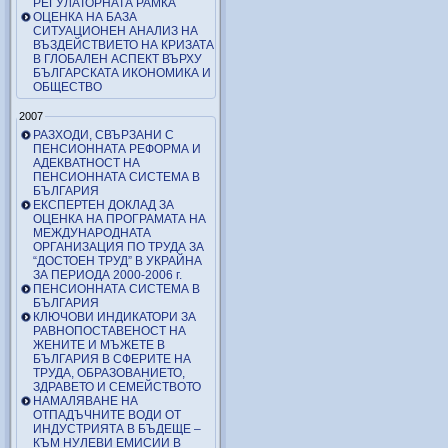
РЕГУЛАТОРНАТА РАМКА
ОЦЕНКА НА БАЗА
СИТУАЦИОНЕН АНАЛИЗ НА
ВЪЗДЕЙСТВИЕТО НА КРИЗАТА
В ГЛОБАЛЕН АСПЕКТ ВЪРХУ
БЪЛГАРСКАТА ИКОНОМИКА И
ОБЩЕСТВО
2007
РАЗХОДИ, СВЪРЗАНИ С
ПЕНСИОННАТА РЕФОРМА И
АДЕКВАТНОСТ НА
ПЕНСИОННАТА СИСТЕМА В
БЪЛГАРИЯ
ЕКСПЕРТЕН ДОКЛАД ЗА
ОЦЕНКА НА ПРОГРАМАТА НА
МЕЖДУНАРОДНАТА
ОРГАНИЗАЦИЯ ПО ТРУДА ЗА
“ДОСТОЕН ТРУД” В УКРАЙНА
ЗА ПЕРИОДА 2000-2006 г.
ПЕНСИОННАТА СИСТЕМА В
БЪЛГАРИЯ
КЛЮЧОВИ ИНДИКАТОРИ ЗА
РАВНОПОСТАВЕНОСТ НА
ЖЕНИТЕ И МЪЖЕТЕ В
БЪЛГАРИЯ В СФЕРИТЕ НА
ТРУДА, ОБРАЗОВАНИЕТО,
ЗДРАВЕТО И СЕМЕЙСТВОТО
НАМАЛЯВАНЕ НА
ОТПАДЪЧНИТЕ ВОДИ ОТ
ИНДУСТРИЯТА В БЪДЕЩЕ –
КЪМ НУЛЕВИ ЕМИСИИ В