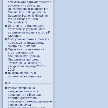
ефективната данъчна тежест в
условията на фискална
консолидация (Enhancing the
Contribution of Bulgaria’s Tax
System to Economic Growth in
the Conditions of Fiscal
Consolidation)
Изготвяне на Национална
стратегия за управление и
развитие на водния сектор в Р.
България
Сътрудничеството в областта
на пазара на труда между
Австрия и България
Оценка на постигането на
стратегическата и
специфичните цели на
Оперативна програма
„Развитие на човешките
ресурси” за периода 2007 ‑
2010.
Лихвени проценти и
икономическа динамика
2011
Релокализиране на
западноевропейските
предприятия в България:
преките чуждестранни
инвестиции и междуфирмените
отношения след