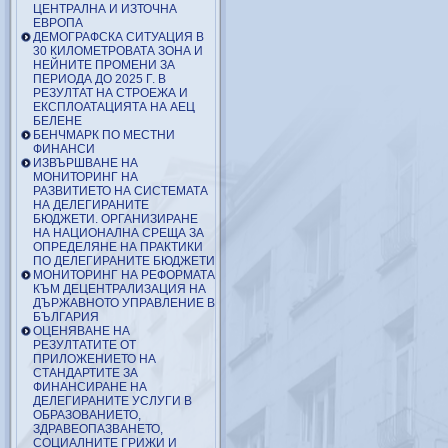
ЦЕНТРАЛНА И ИЗТОЧНА
ЕВРОПА
ДЕМОГРАФСКА СИТУАЦИЯ В
30 КИЛОМЕТРОВАТА ЗОНА И
НЕЙНИТЕ ПРОМЕНИ ЗА
ПЕРИОДА ДО 2025 Г. В
РЕЗУЛТАТ НА СТРОЕЖА И
ЕКСПЛОАТАЦИЯТА НА АЕЦ
БЕЛЕНЕ
БЕНЧМАРК ПО МЕСТНИ
ФИНАНСИ
ИЗВЪРШВАНЕ НА
МОНИТОРИНГ НА
РАЗВИТИЕТО НА СИСТЕМАТА
НА ДЕЛЕГИРАНИТЕ
БЮДЖЕТИ. ОРГАНИЗИРАНЕ
НА НАЦИОНАЛНА СРЕЩА ЗА
ОПРЕДЕЛЯНЕ НА ПРАКТИКИ
ПО ДЕЛЕГИРАНИТЕ БЮДЖЕТИ
МОНИТОРИНГ НА РЕФОРМАТА
КЪМ ДЕЦЕНТРАЛИЗАЦИЯ НА
ДЪРЖАВНОТО УПРАВЛЕНИЕ В
БЪЛГАРИЯ
ОЦЕНЯВАНЕ НА
РЕЗУЛТАТИТЕ ОТ
ПРИЛОЖЕНИЕТО НА
СТАНДАРТИТЕ ЗА
ФИНАНСИРАНЕ НА
ДЕЛЕГИРАНИТЕ УСЛУГИ В
ОБРАЗОВАНИЕТО,
ЗДРАВЕОПАЗВАНЕТО,
СОЦИАЛНИТЕ ГРИЖИ И