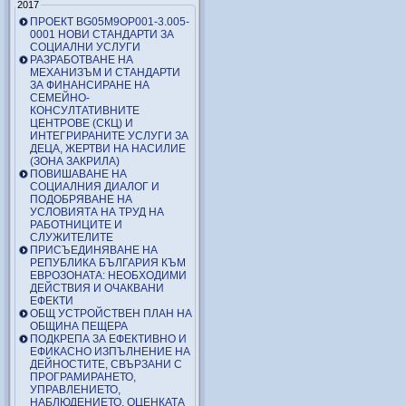
2017
ПРОЕКТ BG05M9OP001-3.005-
0001 НОВИ СТАНДАРТИ ЗА
СОЦИАЛНИ УСЛУГИ
РАЗРАБОТВАНЕ НА
МЕХАНИЗЪМ И СТАНДАРТИ
ЗА ФИНАНСИРАНЕ НА
СЕМЕЙНО-
КОНСУЛТАТИВНИТЕ
ЦЕНТРОВЕ (СКЦ) И
ИНТЕГРИРАНИТЕ УСЛУГИ ЗА
ДЕЦА, ЖЕРТВИ НА НАСИЛИЕ
(ЗОНА ЗАКРИЛА)
ПОВИШАВАНЕ НА
СОЦИАЛНИЯ ДИАЛОГ И
ПОДОБРЯВАНЕ НА
УСЛОВИЯТА НА ТРУД НА
РАБОТНИЦИТЕ И
СЛУЖИТЕЛИТЕ
ПРИСЪЕДИНЯВАНЕ НА
РЕПУБЛИКА БЪЛГАРИЯ КЪМ
ЕВРОЗОНАТА: НЕОБХОДИМИ
ДЕЙСТВИЯ И ОЧАКВАНИ
ЕФЕКТИ
ОБЩ УСТРОЙСТВЕН ПЛАН НА
ОБЩИНА ПЕЩЕРА
ПОДКРЕПА ЗА ЕФЕКТИВНО И
ЕФИКАСНО ИЗПЪЛНЕНИЕ НА
ДЕЙНОСТИТЕ, СВЪРЗАНИ С
ПРОГРАМИРАНЕТО,
УПРАВЛЕНИЕТО,
НАБЛЮДЕНИЕТО, ОЦЕНКАТА