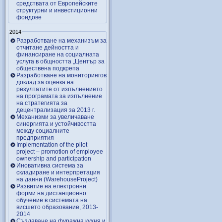
средствата от Европейските
структурни и инвестиционни
фондове
2014
Разработване на механизъм за
отчитане дейността и
финансиране на социалната
услуга в общността „Център за
обществена подкрепа
Разработване на мониторингов
доклад за оценка на
резултатите от изпълнението
на програмата за изпълнение
на стратегията за
децентрализация за 2013 г.
Механизми за увеличаване
синергията и устойчивостта
между социалните
предприятия
Implementation of the pilot
project – promotion of employee
ownership and participation
Иновативна система за
складиране и интерпретация
на данни (WarehouseProject)
Развитие на електронни
форми на дистанционно
обучение в системата на
висшето образование, 2013-
2014
Създаване на фуражна кухня и