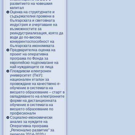
развитието на човешкия
капитал
Оценка на структурните и
съдържателни промени в
българската и световната
индустрия и очертаване на
възможностите за
реиндустриализация, която да
води до по-висока
конкурентоспособност на
българската икономиката
Предварителна оценка на
проект на оперативна
програма по Фонда за
европейско подпомагане на
най-нуждаещите се лица
Пловдивски електронен
университет (ПеУ):
национален еталон за
провеждане на качествено е-
обучение в системата на
висшето образование – старт в
овладяването на електронните
форми на дистанционната
обучение в системата на
висшето образование по
професионалн
Социално-икономически
анализ за нуждите на
Оперативна програма
„Регионално развитие” за
периода 2014-2020 г.