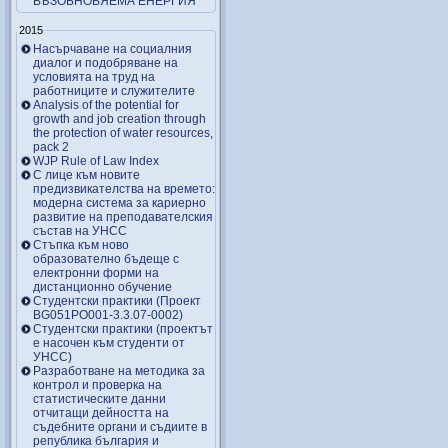
ВЪЗОБНОВЯЕМА ЕНЕРГИЯ
2015
Насърчаване на социалния
диалог и подобряване на
условията на труд на
работниците и служителите
Analysis of the potential for
growth and job creation through
the protection of water resources,
pack 2
WJP Rule of Law Index
С лице към новите
предизвикателства на времето:
модерна система за кариерно
развитие на преподавателския
състав на УНСС
Стъпка към ново
образователно бъдеще с
електронни форми на
дистанционно обучение
Студентски практики (Проект
BG051PO001-3.3.07-0002)
Студентски практики (проектът
е насочен към студенти от
УНСС)
Разработване на методика за
контрол и проверка на
статистическите данни
отчитащи дейността на
съдебните органи и съдиите в
република българия и