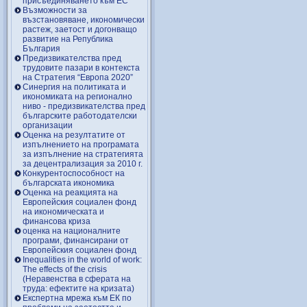
присъединяването към ЕС
Възможности за
възстановяване, икономически
растеж, заетост и догонващо
развитие на Република
България
Предизвикателства пред
трудовите пазари в контекста
на Стратегия “Европа 2020”
Синергия на политиката и
икономиката на регионално
ниво - предизвикателства пред
българските работодателски
организации
Оценка на резултатите от
изпълнението на програмата
за изпълнение на стратегията
за децентрализация за 2010 г.
Конкурентоспособност на
българската икономика
Оценка на реакцията на
Европейския социален фонд
на икономическата и
финансова криза
оценка на националните
програми, финансирани от
Европейския социален фонд
Inequalities in the world of work:
The effects of the crisis
(Неравенства в сферата на
труда: ефектите на кризата)
Експертна мрежа към ЕК по