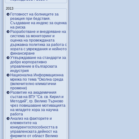
2013
Готовност на болниците за
реакция при бедствия.
Създаване на индекс за оценка
на риска
Разработване и внедряване на
система за мониторинг и
оценка на провежданата
държавна политика за работа с
хората с увреждания и нейното
финансиране
Утвърждаване на стандарти за
добро корпоративно
управление в българската
индустрия
Национална Информационна
мрежа по тема "Околна среда
(включително климатични
промени)
Развитие на академичния
състав на ВТУ ”Св. св. Кирил и
Методий”, гр. Велико Търново
чрез повишаване мотивацията
на младите хора за научна
работа
Анализ на факторите и
елементите на
конкурентоспособността в
управленската дейност на
фирмите от област Велико