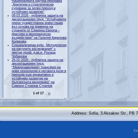
Националната научна програма
„Критични и стратегически
суровини за зелен преход и
устойчиво развитие“
09.03.2026 - публична защита на
дисертационен труд: “Устойчивите
преки чуждестранни инвестиции
въз основа на примера на
страните от Северна Европа –
фактори и икономическо
въздействие” на Галатея Кирилова
Коликова
Специализиран курс „Методология
на научните изследвания“ с
лектор проф. д.ик.н. Росица
Чобанова
26.02.2026 - публична защита на
дисертационен труд:
“Международният трансфер на
нови технологии и неговата роля в
прехода към иновативно и
устойчиво развитие на
българската икономика” на
Симеон Стоилов Стоилов
1 of 17
››
Address: Sofia, 3 Aksakov Str., PB 
Cr