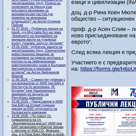
езици и цивилизации (IN
дисертационен труд:„Ролята на
политиките за преход към
кръговата икономика за
доц. д-р Рина Коен Мюле
икономическия растеж (на
примера на икономика
общество – ситуационен 
отпадъците)“ на Антон Огнянов
Пейчев
проф. д-р Асен Слим – л
01.07.2026 – Публична лекция на
проф. д-р Мустафа Боз на тема
ново присъединяване на
„Влиянието на продажбите на
жилищни имоти на чужденци
еврото“.
върху туризма: казусът Анталия“
29.06.2026 - публична защита на
дисертационен труд „Окончателно
След всяка лекция е пре
инвестиционно решение за
изграждане на ядрена централа в
контекста на либерализиран
Участието е с предварит
електроенергиен пазар в България
на:
https://forms.gle/H6
/методически и приложни
аспекти/“ на Антон Любомиров
Иванов
11.06.2026 – Съвместен уебинар с
изследователи от ИИИ при БАН и
Института по икономика „М.
Котанян“ към Националната
академия на науките на
Република Армения
10.06.2026 – Представяне в ИИИ
при БАН на втория Годишен
доклад за ESG отчитането на
българските компании
10.06.2026 – По повод 70-
годишнината на сп.
„Икономическа мисъл“ ИИИ при
БАН организира публични лекции
с лектори от INALCO, Франция -
доц. д-р Рина Коен Мюлер и проф.