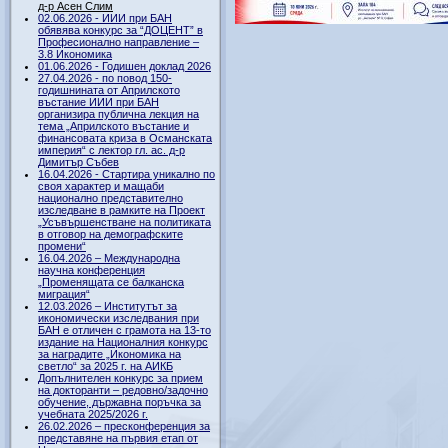
д-р Асен Слим
02.06.2026 - ИИИ при БАН
обявява конкурс за “ДОЦЕНТ” в
Професионално направление –
3.8 Икономика
01.06.2026 - Годишен доклад 2026
27.04.2026 - по повод 150-
годишнината от Априлското
въстание ИИИ при БАН
организира публична лекция на
тема „Априлското въстание и
финансовата криза в Османската
империя“ с лектор гл. ас. д-р
Димитър Събев
16.04.2026 - Стартира уникално по
своя характер и мащаби
национално представително
изследване в рамките на Проект
„Усъвършенстване на политиката
в отговор на демографските
промени“
16.04.2026 – Международна
научна конференция
„Променящата се балканска
миграция“
12.03.2026 – Институтът за
икономически изследвания при
БАН е отличен с грамота на 13-то
издание на Националния конкурс
за наградите „Икономика на
светло“ за 2025 г. на АИКБ
Допълнителен конкурс за прием
на докторанти – редовно/задочно
обучение, държавна поръчка за
учебната 2025/2026 г.
26.02.2026 – пресконференция за
представяне на първия етап от