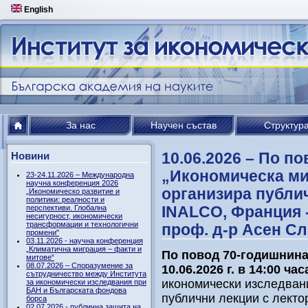
English
За нас
Научен състав
Структур
10.06.2026 – По п
Новини
„Икономическа м
23-24.11.2026 – Международна
научна конференция 2026
организира публич
„Икономическо развитие и
политики: реалности и
INALCO, Франция -
перспективи. Глобална
несигурност, икономически
трансформации и технологични
проф. д-р Асен С
промени"
03.11.2026 - научна конференция
„Климатична миграция – факти и
По повод 70-годишнина
митове“
08.07.2026 – Споразумение за
10.06.2026 г. в 14:00 час
сътрудничество между Института
икономически изследван
за икономически изследвания при
БАН и Българската фондова
публични лекции с лекто
борса
02.07.2026 - публична защита на