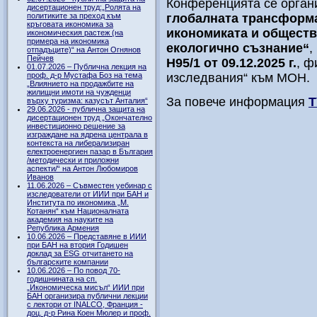
Конференцията се орган
дисертационен труд:„Ролята на
политиките за преход към
глобалната трансформ
кръговата икономика за
икономиката и обществ
икономическия растеж (на
примера на икономика
екологично съзнание“
,
отпадъците)“ на Антон Огнянов
Пейчев
Н95/1 от 09.12.2025 г.
, ф
01.07.2026 – Публична лекция на
проф. д-р Мустафа Боз на тема
изследвания“ към МОН.
„Влиянието на продажбите на
жилищни имоти на чужденци
За повече информация
Т
върху туризма: казусът Анталия“
29.06.2026 - публична защита на
дисертационен труд „Окончателно
инвестиционно решение за
изграждане на ядрена централа в
контекста на либерализиран
електроенергиен пазар в България
/методически и приложни
аспекти/“ на Антон Любомиров
Иванов
11.06.2026 – Съвместен уебинар с
изследователи от ИИИ при БАН и
Института по икономика „М.
Котанян“ към Националната
академия на науките на
Република Армения
10.06.2026 – Представяне в ИИИ
при БАН на втория Годишен
доклад за ESG отчитането на
българските компании
10.06.2026 – По повод 70-
годишнината на сп.
„Икономическа мисъл“ ИИИ при
БАН организира публични лекции
с лектори от INALCO, Франция -
доц. д-р Рина Коен Мюлер и проф.