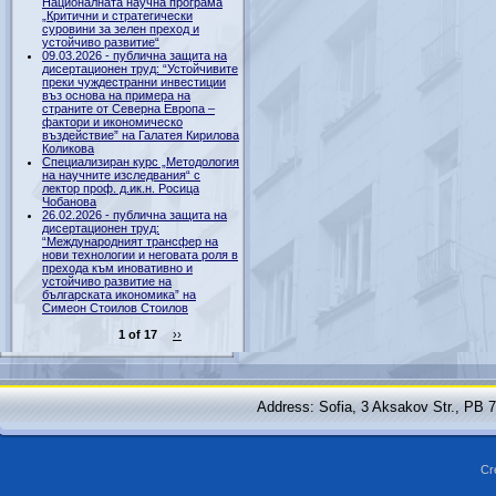
Националната научна програма
„Критични и стратегически
суровини за зелен преход и
устойчиво развитие“
09.03.2026 - публична защита на
дисертационен труд: “Устойчивите
преки чуждестранни инвестиции
въз основа на примера на
страните от Северна Европа –
фактори и икономическо
въздействие” на Галатея Кирилова
Коликова
Специализиран курс „Методология
на научните изследвания“ с
лектор проф. д.ик.н. Росица
Чобанова
26.02.2026 - публична защита на
дисертационен труд:
“Международният трансфер на
нови технологии и неговата роля в
прехода към иновативно и
устойчиво развитие на
българската икономика” на
Симеон Стоилов Стоилов
1 of 17
››
Address: Sofia, 3 Aksakov Str., PB 
Cr