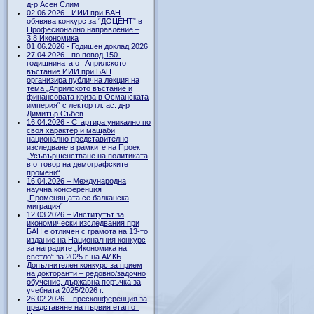
д-р Асен Слим
02.06.2026 - ИИИ при БАН
обявява конкурс за “ДОЦЕНТ” в
Професионално направление –
3.8 Икономика
01.06.2026 - Годишен доклад 2026
27.04.2026 - по повод 150-
годишнината от Априлското
въстание ИИИ при БАН
организира публична лекция на
тема „Априлското въстание и
финансовата криза в Османската
империя“ с лектор гл. ас. д-р
Димитър Събев
16.04.2026 - Стартира уникално по
своя характер и мащаби
национално представително
изследване в рамките на Проект
„Усъвършенстване на политиката
в отговор на демографските
промени“
16.04.2026 – Международна
научна конференция
„Променящата се балканска
миграция“
12.03.2026 – Институтът за
икономически изследвания при
БАН е отличен с грамота на 13-то
издание на Националния конкурс
за наградите „Икономика на
светло“ за 2025 г. на АИКБ
Допълнителен конкурс за прием
на докторанти – редовно/задочно
обучение, държавна поръчка за
учебната 2025/2026 г.
26.02.2026 – пресконференция за
представяне на първия етап от