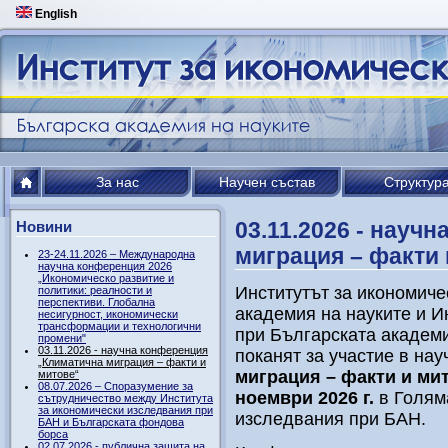
English
За нас
Научен състав
Структур
03.11.2026 - науч
Новини
миграция – факти 
23-24.11.2026 – Международна
научна конференция 2026
„Икономическо развитие и
Институтът за икономиче
политики: реалности и
перспективи. Глобална
академия на науките и И
несигурност, икономически
трансформации и технологични
при Българската академи
промени"
03.11.2026 - научна конференция
поканят за участие в на
„Климатична миграция – факти и
миграция – факти и ми
митове“
08.07.2026 – Споразумение за
ноември 2026 г.
в Голяма
сътрудничество между Института
за икономически изследвания при
изследвания при БАН.
БАН и Българската фондова
борса
02.07.2026 - публична защита на