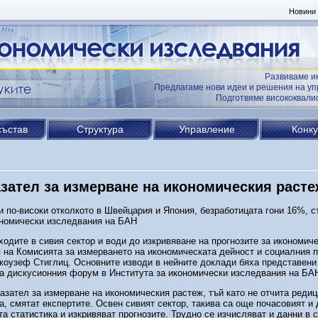
Новини
Развиваме и
Предлагаме нови идеи и решения на уп
Подготвяме висококвал
състав
Структура
Управление
Конк
азател за измерване на икономическия расте
и по-високи отколкото в Швейцария и Япония, безработицата гони 16%, с
ономически изследвания на БАН
одите в сивия сектор и води до изкривяване на прогнозите за икономич
я на Комисията за измерването на икономическата дейност и социалния п
жоузеф Стиглиц. Основните изводи в нейните доклади бяха представени 
на дискусионния форум в Института за икономически изследвания на БА
азател за измерване на икономическия растеж, тъй като не отчита редиц
а, смятат експертите. Освен сивият сектор, такива са още почасовият 
та статистика и изкривяват прогнозите. Трудно се изчисляват и данни в 