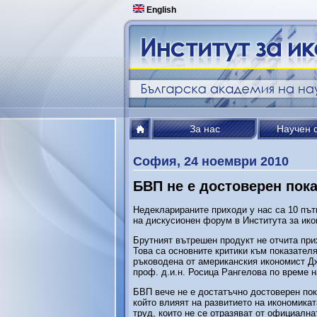
English
За нас
Научен 
София, 24 ноември 2010
БВП не е достоверен пок
Недекларираните приходи у нас са 10 път
на дискусионен форум в Института за ик
Брутният вътрешен продукт не отчита прих
Това са основните критики към показател
ръководена от американския икономист Д
проф. д.и.н. Росица Рангелова по време 
БВП вече не е достатъчно достоверен пок
който влияят на развитието на икономикат
труд, които не се отразяват от официална