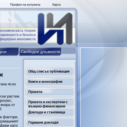
Профил на купувача
Карта
кономическата теория
равлението и бизнеса
ифицирани икономисти
урси
Свободни длъжности
Общ списък публикации
ж
Книги и монографии
тана ясно
Проекти
ески растеж.
рогрес,
Проекти и експертизи с
вчера от
външно финансиране
Н.
Доклади и становища
а фактори,
и домашният
Годишни доклади
сфери като