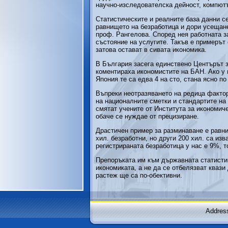
научно-изследователска дейност, компютъ
Статистическите и реалните база данни се
равнището на безработица и дори усещане
проф. Рангелова. Според нея работната з
състояние на услугите. Такъв е примерът 
затова остават в сивата икономика.
В България засега единствено Центърът з
коментираха икономистите на БАН. Ако у 
Япония те са едва 4 на сто, стана ясно п
Въпреки неотразяването на редица фактор
на националните сметки и стандартите на 
смятат учените от Института за икономич
обаче се нуждае от прецизиране.
Драстичен пример за разминаване е равни
хил. безработни, но други 200 хил. са из
регистрираната безработица у нас е 9%, т
Препоръката им към държавната статистик
икономиката, а не да се отбелязват квази
растеж ще са по-обективни.
Address