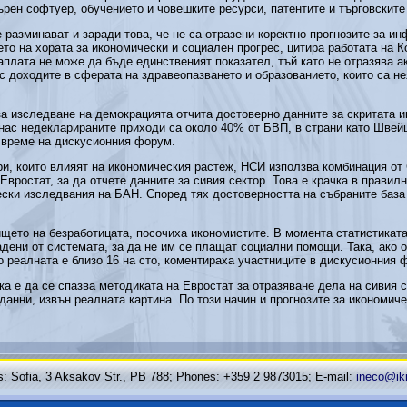
рен софтуер, обучението и човешките ресурси, патентите и търговските
 разминават и заради това, че не са отразени коректно прогнозите за ин
то на хората за икономически и социален прогрес, цитира работата на 
аплата не може да бъде единственият показател, тъй като не отразява а
с доходите в сферата на здравеопазването и образованието, които са не
а изследване на демокрацията отчита достоверно данните за скритата и
нас недекларираните приходи са около 40% от БВП, в страни като Швей
о време на дискусионния форум.
и, които влияят на икономическия растеж, НСИ използва комбинация от
Евростат, за да отчете данните за сивия сектор. Това е крачка в правилн
ески изследвания на БАН. Според тях достоверността на събраните база
щето на безработицата, посочиха икономистите. В момента статистиката
вадени от системата, за да не им се плащат социални помощи. Така, ако
о реалната е близо 16 на сто, коментираха участниците в дискусионния 
а е да се спазва методиката на Евростат за отразяване дела на сивия с
 данни, извън реалната картина. По този начин и прогнозите за икономич
: Sofia, 3 Aksakov Str., PB 788; Phones: +359 2 9873015; Е-mail:
ineco@ik