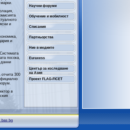
 марки.
Научни форуми
флация,
Комисията
Обучение и мобилност
ктуалното
ясни и
Списания
кономика,
Партньорства
цария и
Ние в медиите
 Системата
ата посока,
Euraxess
 данни
Център за изследване
на Азия
 отчита 300
 официално
Проект FLAG-FICET
форум.
ектор в
еския
i.bas.bg